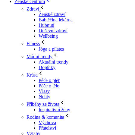
Ženské centrum
Zdraví
Ženské zdraví
Babiččina lékárna
Hubnutí
Duševní zdraví
Wellbeing
Fitness
Jóga a pilates
Módní trendy
Aktuální trendy
Doplňky
Krása
Péče o pleť
Péče o tělo
Vlasy
Nehty
Příběhy ze života
Inspirativní ženy
Rodina & komunita
Výchova
Přátelství
Vztahy