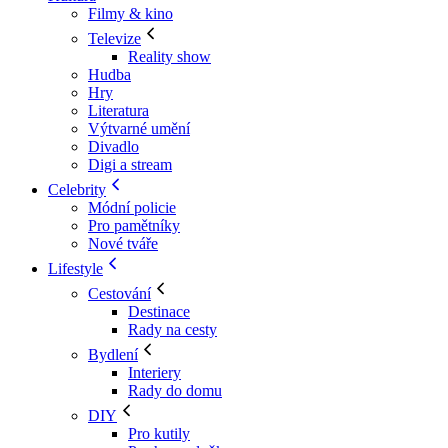
Filmy & kino
Televize
Reality show
Hudba
Hry
Literatura
Výtvarné umění
Divadlo
Digi a stream
Celebrity
Módní policie
Pro pamětníky
Nové tváře
Lifestyle
Cestování
Destinace
Rady na cesty
Bydlení
Interiery
Rady do domu
DIY
Pro kutily