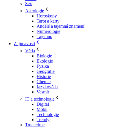
Sex
Astrologie
Horoskopy
Tarot a karty
Andělé a tajemná znamení
Numerologie
Tajemno
Zajímavosti
Věda
Biologie
Ekologie
Fyzika
Geografie
Historie
Chemie
Jazykověda
Vesmír
IT a technologie
Digital
Mobil
Technologie
Trendy
True crime