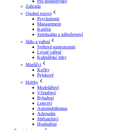
Pro hospodyňky
Zahrada
Osobní rozvoj
Psychologie
Management
Kariéra
Spiritualita a náboženství
Jídlo a vaření
Světová gastronomie
Levné vaření
Kulinářské triky
Mazlíčci
Kočky
Pejskové
Hobby
Modelářství
Včelařství
Rybaření
Letectví
Automobilismus
Adrenalin
Sběratelství
Houbaření