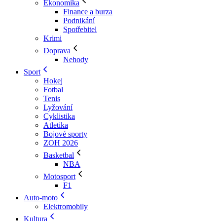
Ekonomika
Finance a burza
Podnikání
Spotřebitel
Krimi
Doprava
Nehody
Sport
Hokej
Fotbal
Tenis
Lyžování
Cyklistika
Atletika
Bojové sporty
ZOH 2026
Basketbal
NBA
Motosport
F1
Auto-moto
Elektromobily
Kultura