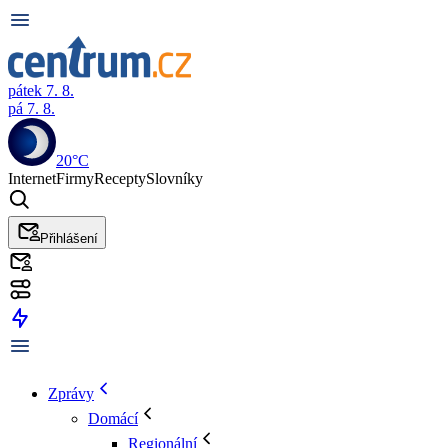
pátek 7. 8.
pá 7. 8.
20°C
Internet
Firmy
Recepty
Slovníky
Přihlášení
Zprávy
Domácí
Regionální