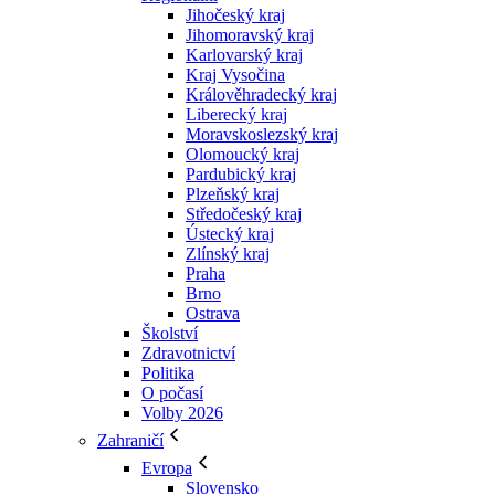
Jihočeský kraj
Jihomoravský kraj
Karlovarský kraj
Kraj Vysočina
Králověhradecký kraj
Liberecký kraj
Moravskoslezský kraj
Olomoucký kraj
Pardubický kraj
Plzeňský kraj
Středočeský kraj
Ústecký kraj
Zlínský kraj
Praha
Brno
Ostrava
Školství
Zdravotnictví
Politika
O počasí
Volby 2026
Zahraničí
Evropa
Slovensko