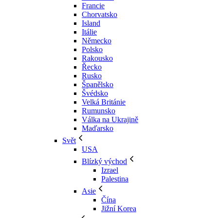
Francie
Chorvatsko
Island
Itálie
Německo
Polsko
Rakousko
Řecko
Rusko
Španělsko
Švédsko
Velká Británie
Rumunsko
Válka na Ukrajině
Maďarsko
Svět
USA
Blízký východ
Izrael
Palestina
Asie
Čína
Jižní Korea