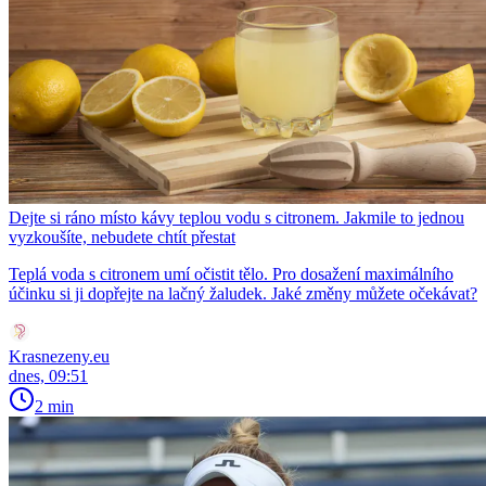
Dejte si ráno místo kávy teplou vodu s citronem. Jakmile to jednou
vyzkoušíte, nebudete chtít přestat
Teplá voda s citronem umí očistit tělo. Pro dosažení maximálního
účinku si ji dopřejte na lačný žaludek. Jaké změny můžete očekávat?
Krasnezeny.eu
dnes, 09:51
2 min