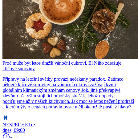
Proč může být letos dražší vánoční cukroví. El Niño zdražuje
klíčové suroviny
Přípravy na letošní svátky provází nečekaný paradox. Zatímco
některé klíčové suroviny na vánoční cukroví zažívají kvůli
globálním klimatickým změnám cenový šok, jiné překvapivě
zlevňují. Za vším stojí tichomořský strašák, jehož dopady
pociťujeme až v našich kuchyních. Jak moc se letos pečení prodraží
a které mýty o cenách potravin byste měli okamžitě pustit z hlavy?
NESPECHEJ.cz
dnes, 09:00