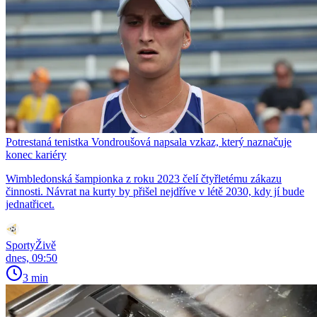
Potrestaná tenistka Vondroušová napsala vzkaz, který naznačuje
konec kariéry
Wimbledonská šampionka z roku 2023 čelí čtyřletému zákazu
činnosti. Návrat na kurty by přišel nejdříve v létě 2030, kdy jí bude
jednatřicet.
SportyŽivě
dnes, 09:50
3 min