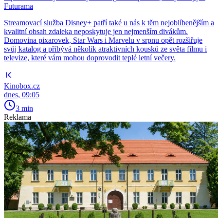
Futurama
Streamovací služba Disney+ patří také u nás k těm nejoblíbenějším a
kvalitní obsah zdaleka neposkytuje jen nejmenším divákům.
Domovina pixarovek, Star Wars i Marvelu v srpnu opět rozšiřuje
svůj katalog a přibývá několik atraktivních kousků ze světa filmu i
televize, které vám mohou doprovodit teplé letní večery.
Kinobox.cz
dnes, 09:05
3 min
Reklama