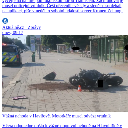
vyčerpaná na túře pod rakouskou horou Traunstein. Zachraňovat je
musel policejní vrtulník. Češi přecenili své síly a slepě se spoléhali
na aplikaci, píše v neděli o sobotní události server Kronen Zeitung.
Aktuálně.cz - Zprávy
dnes, 09:17
Vážná nehoda v Havířově. Motorkáře musel odvézt vrtulník
Včera odpoledne došlo k vážné dopravní nehodě na Hlavní třídě v