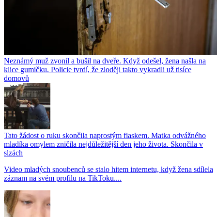
Neznámý muž zvonil a bušil na dveře. Když odešel, žena našla na
klice gumičku. Policie tvrdí, že zloději takto vykradli už tisíce
domovů
Tato žádost o ruku skončila naprostým fiaskem. Matka odvážného
mladíka omylem zničila nejdůležitější den jeho života. Skončila v
slzách
Video mladých snoubenců se stalo hitem internetu, když žena sdílela
záznam na svém profilu na TikToku....