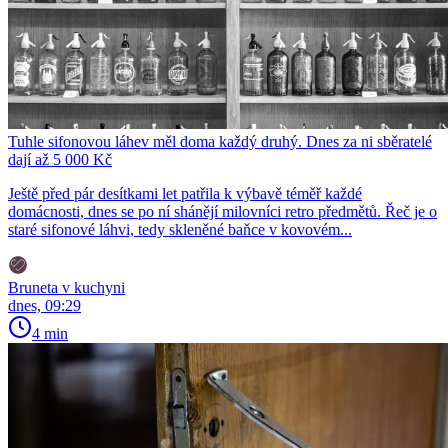
Tuhle sifonovou láhev měl doma každý druhý. Dnes za ni sběratelé
dají až 5 000 Kč
Ještě před pár desítkami let patřila k výbavě téměř každé
domácnosti, dnes se po ní shánějí milovníci retro předmětů. Řeč je o
staré sifonové láhvi, tedy skleněné baňce v kovovém...
Bruneta v kuchyni
dnes, 09:29
4 min