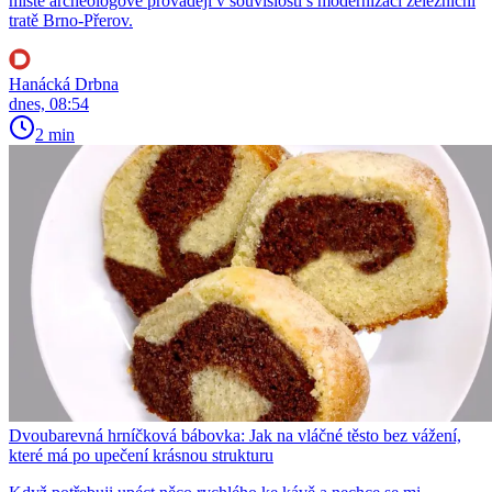
místě archeologové provádějí v souvislosti s modernizací železniční
tratě Brno-Přerov.
Hanácká Drbna
dnes, 08:54
2 min
Dvoubarevná hrníčková bábovka: Jak na vláčné těsto bez vážení,
které má po upečení krásnou strukturu