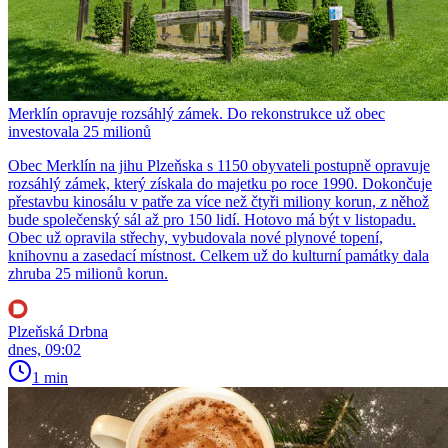
Merklín opravuje rozsáhlý zámek. Do rekonstrukce už obec
investovala 25 milionů
Obec Merklín na jihu Plzeňska s 1150 obyvateli postupně opravuje
rozsáhlý zámek, který získala do majetku po roce 1990. Dokončuje
přestavbu kinosálu v patře za více než čtyři miliony korun, z něhož
bude společenský sál až pro 150 lidí. Hotovo má být v listopadu.
Obec už opravila střechy, vybudovala nové plynové topení,
knihovnu a zasedací místnost. Celkem už do kulturní památky dala
zhruba 25 milionů korun.
Plzeňská Drbna
dnes, 09:02
1 min