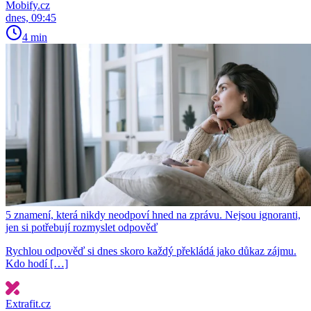
Mobify.cz
dnes, 09:45
4 min
5 znamení, která nikdy neodpoví hned na zprávu. Nejsou ignoranti,
jen si potřebují rozmyslet odpověď
Rychlou odpověď si dnes skoro každý překládá jako důkaz zájmu.
Kdo hodí […]
Extrafit.cz