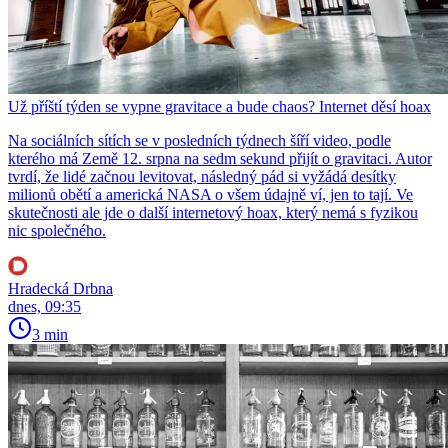
Už příští týden se vypne gravitace a bude chaos? Internet děsí hoax
Na sociálních sítích se v posledních týdnech šíří video, podle
kterého má Země 12. srpna na sedm sekund přijít o gravitaci. Autor
tvrdí, že lidé začnou levitovat, následný pád si vyžádá desítky
milionů obětí a americká NASA o všem údajně ví, jen to tají. Ve
skutečnosti ale jde o další internetový hoax, který nemá s fyzikou
nic společného.
Hradecká Drbna
dnes, 09:35
3 min