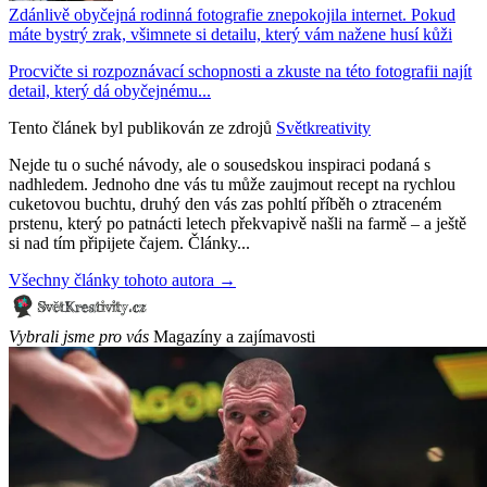
Zdánlivě obyčejná rodinná fotografie znepokojila internet. Pokud
máte bystrý zrak, všimnete si detailu, který vám nažene husí kůži
Procvičte si rozpoznávací schopnosti a zkuste na této fotografii najít
detail, který dá obyčejnému...
Tento článek byl publikován ze zdrojů
Světkreativity
Nejde tu o suché návody, ale o sousedskou inspiraci podaná s
nadhledem. Jednoho dne vás tu může zaujmout recept na rychlou
cuketovou buchtu, druhý den vás zas pohltí příběh o ztraceném
prstenu, který po patnácti letech překvapivě našli na farmě – a ještě
si nad tím připijete čajem. Články...
Všechny články tohoto autora →
Vybrali jsme pro vás
Magazíny a zajímavosti