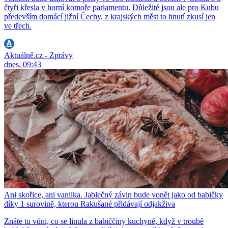
čtyři křesla v horní komoře parlamentu. Důležité jsou ale pro Kubu
především domácí jižní Čechy, z krajských měst to hnutí zkusí jen
ve třech.
Aktuálně.cz - Zprávy
dnes, 09:43
Ani skořice, ani vanilka. Jablečný závin bude vonět jako od babičky
díky 1 surovině, kterou Rakušané přidávají odjakživa
Znáte tu vůni, co se linula z babiččiny kuchyně, když v troubě