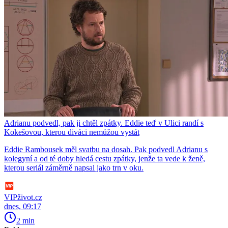
Adrianu podvedl, pak ji chtěl zpátky. Eddie teď v Ulici randí s
Kokešovou, kterou diváci nemůžou vystát
Eddie Rambousek měl svatbu na dosah. Pak podvedl Adrianu s
kolegyní a od té doby hledá cestu zpátky, jenže ta vede k ženě,
kterou seriál záměrně napsal jako trn v oku.
VIPživot.cz
dnes, 09:17
2 min