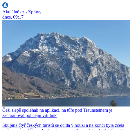
Aktuálně.cz - Zprávy
dnes, 09:17
Češi slepě spoléhali na aplikaci, na túře pod Traunsteinem je
zachraňoval policejní vrtulník
Skupina čtyř českých turistů se ocitla v nouzi a na konci byla zcela