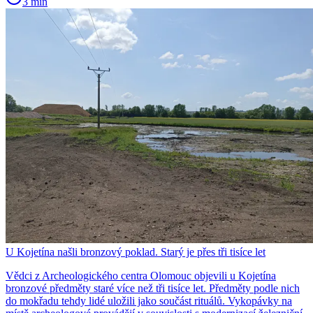
3 min
U Kojetína našli bronzový poklad. Starý je přes tři tisíce let
Vědci z Archeologického centra Olomouc objevili u Kojetína
bronzové předměty staré více než tři tisíce let. Předměty podle nich
do mokřadu tehdy lidé uložili jako součást rituálů. Vykopávky na