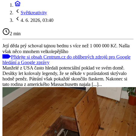
Světkreativity
4. 6. 2026, 03:40
2 min
Její děda prý schoval tajnou bednu s více než 1 000 000 Kč. Našla
však něco mnohem velkolepějšího
Přidejte si obsah Centrum.cz do oblíbených zdrojů pro Google
hledání a Google zprávy
Manželé z USA často hledali potenciální poklad ve svém domě.
Desítky let kolovaly legendy, že se někde v pozůstalosti skrývalo
hodně peněz. Pátrání však pokaždé skončilo fiaskem. Nakonec si
tato rodina z amerického Massachusetts najala [...]...