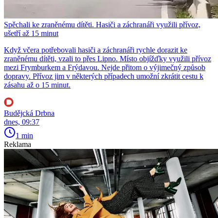
Spěchali ke zraněnému dítěti. Hasiči a záchranáři využili přívoz,
ušetří až 15 minut
Když včera potřebovali hasiči a záchranáři rychle dorazit ke
zraněnému dítěti, vzali to přes Lipno. Místo objížďky využili přívoz
mezi Frymburkem a Frýdavou. Nejde přitom o výjimečný způsob
dopravy. Přívoz jim v některých případech umožní zkrátit cestu k
zásahu až o 15 minut.
Budějcká Drbna
dnes, 09:37
1 min
Reklama