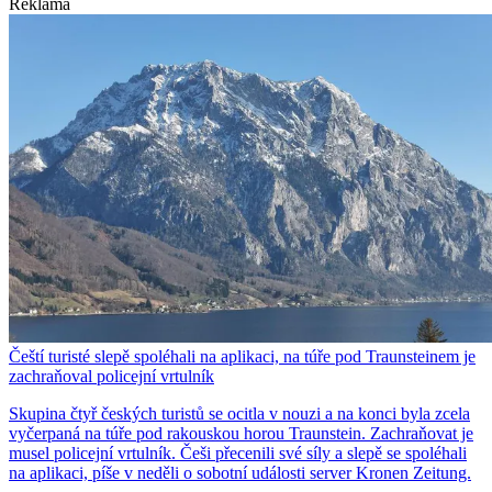
Reklama
Čeští turisté slepě spoléhali na aplikaci, na túře pod Traunsteinem je
zachraňoval policejní vrtulník
Skupina čtyř českých turistů se ocitla v nouzi a na konci byla zcela
vyčerpaná na túře pod rakouskou horou Traunstein. Zachraňovat je
musel policejní vrtulník. Češi přecenili své síly a slepě se spoléhali
na aplikaci, píše v neděli o sobotní události server Kronen Zeitung.