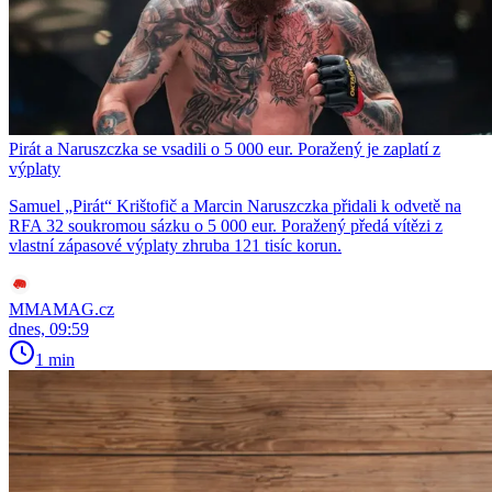
Pirát a Naruszczka se vsadili o 5 000 eur. Poražený je zaplatí z
výplaty
Samuel „Pirát“ Krištofič a Marcin Naruszczka přidali k odvetě na
RFA 32 soukromou sázku o 5 000 eur. Poražený předá vítězi z
vlastní zápasové výplaty zhruba 121 tisíc korun.
MMAMAG.cz
dnes, 09:59
1 min