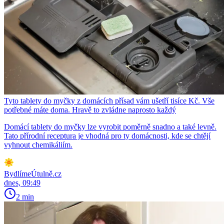
Tyto tablety do myčky z domácích přísad vám ušetří tisíce Kč. Vše
potřebné máte doma. Hravě to zvládne naprosto každý
Domácí tablety do myčky lze vyrobit poměrně snadno a také levně.
Tato přírodní receptura je vhodná pro ty domácnosti, kde se chtějí
vyhnout chemikáliím.
BydlímeÚtulně.cz
dnes, 09:49
2 min