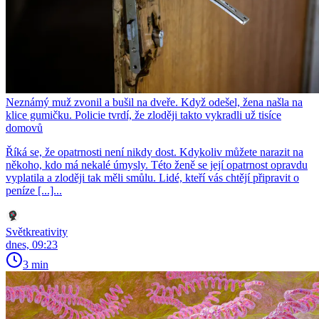
Neznámý muž zvonil a bušil na dveře. Když odešel, žena našla na
klice gumičku. Policie tvrdí, že zloději takto vykradli už tisíce
domovů
Říká se, že opatrnosti není nikdy dost. Kdykoliv můžete narazit na
někoho, kdo má nekalé úmysly. Této ženě se její opatrnost opravdu
vyplatila a zloději tak měli smůlu. Lidé, kteří vás chtějí připravit o
peníze [...]...
Světkreativity
dnes, 09:23
3 min