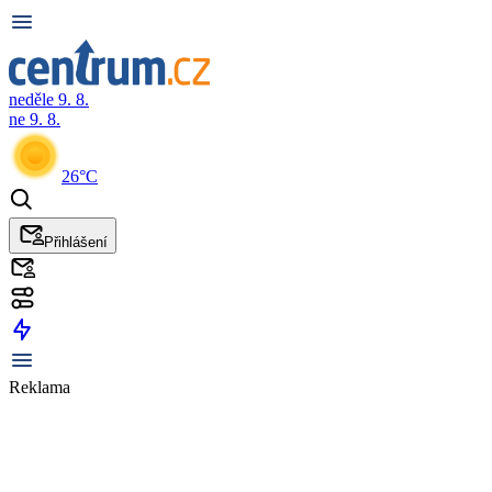
neděle 9. 8.
ne 9. 8.
26°C
Přihlášení
Reklama