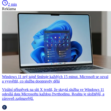
2 min
Reklama
Windows 11 prý tajně šmíruje každých 15 minut. Microsoft se ozval
a vysvětlil, co služba doopravdy dělá
Virální příspěvek na síti X tvrdil, že skrytá služba ve Windows 11
odesílá data Microsoftu každou čtvrthodinu. Realita je složitější, a
zároveň zajímavější.