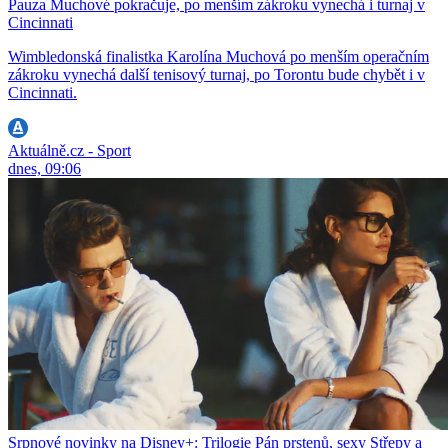
Pauza Muchové pokračuje, po menším zákroku vynechá i turnaj v
Cincinnati
Wimbledonská finalistka Karolína Muchová po menším operačním
zákroku vynechá další tenisový turnaj, po Torontu bude chybět i v
Cincinnati.
Aktuálně.cz - Sport
dnes, 09:06
Srpnové novinky na Disney+: Trilogie Pán prstenů, sexy Střepy a