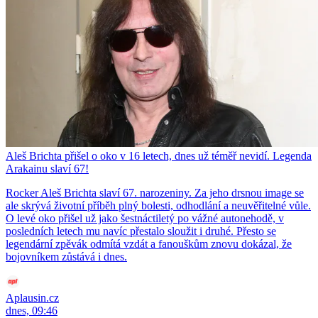
Aleš Brichta přišel o oko v 16 letech, dnes už téměř nevidí. Legenda
Arakainu slaví 67!
Rocker Aleš Brichta slaví 67. narozeniny. Za jeho drsnou image se
ale skrývá životní příběh plný bolesti, odhodlání a neuvěřitelné vůle.
O levé oko přišel už jako šestnáctiletý po vážné autonehodě, v
posledních letech mu navíc přestalo sloužit i druhé. Přesto se
legendární zpěvák odmítá vzdát a fanouškům znovu dokázal, že
bojovníkem zůstává i dnes.
Aplausin.cz
dnes, 09:46