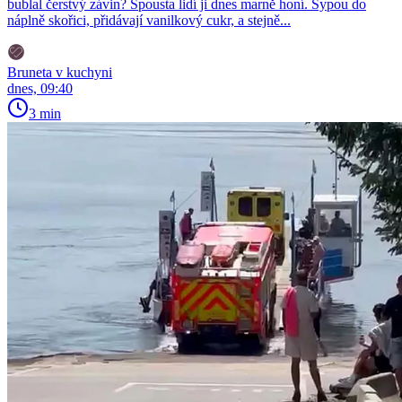
bublal čerstvý závin? Spousta lidí ji dnes marně honí. Sypou do
náplně skořici, přidávají vanilkový cukr, a stejně...
Bruneta v kuchyni
dnes, 09:40
3 min