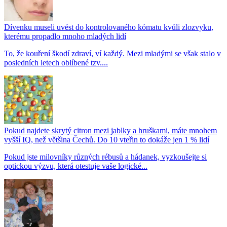
Dívenku museli uvést do kontrolovaného kómatu kvůli zlozvyku,
kterému propadlo mnoho mladých lidí
To, že kouření škodí zdraví, ví každý. Mezi mladými se však stalo v
posledních letech oblíbené tzv....
Pokud najdete skrytý citron mezi jablky a hruškami, máte mnohem
vyšší IQ, než většina Čechů. Do 10 vteřin to dokáže jen 1 % lidí
Pokud jste milovníky různých rébusů a hádanek, vyzkoušejte si
optickou výzvu, která otestuje vaše logické...