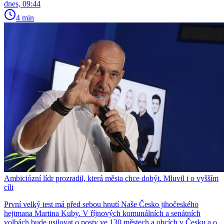
dnes, 09:44
4 min
Ambiciózní lídr prozradil, která města chce dobýt. Mluvil i o vyšším
cíli
První velký test má před sebou hnutí Naše Česko jihočeského
hejtmana Martina Kuby. V říjnových komunálních a senátních
volbách bude usilovat o posty ve 130 městech a obcích v Česku a o