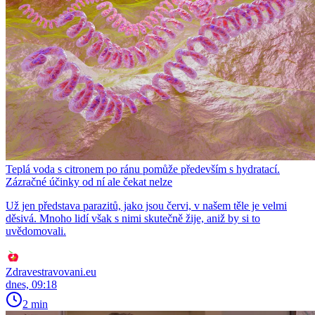
Teplá voda s citronem po ránu pomůže především s hydratací.
Zázračné účinky od ní ale čekat nelze
Už jen představa parazitů, jako jsou červi, v našem těle je velmi
děsivá. Mnoho lidí však s nimi skutečně žije, aniž by si to
uvědomovali.
Zdravestravovani.eu
dnes, 09:18
2 min