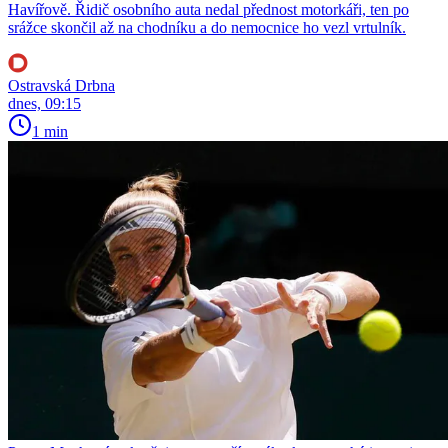
Havířově. Řidič osobního auta nedal přednost motorkáři, ten po
srážce skončil až na chodníku a do nemocnice ho vezl vrtulník.
Ostravská Drbna
dnes, 09:15
1 min