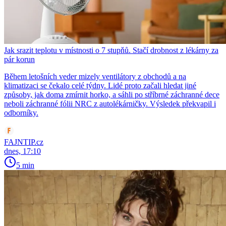
Jak srazit teplotu v místnosti o 7 stupňů. Stačí drobnost z lékárny za
pár korun
Během letošních veder mizely ventilátory z obchodů a na
klimatizaci se čekalo celé týdny. Lidé proto začali hledat jiné
způsoby, jak doma zmírnit horko, a sáhli po stříbrné záchranné dece
neboli záchranné fólii NRC z autolékárničky. Výsledek překvapil i
odborníky.
FAJNTIP.cz
dnes, 17:10
5 min