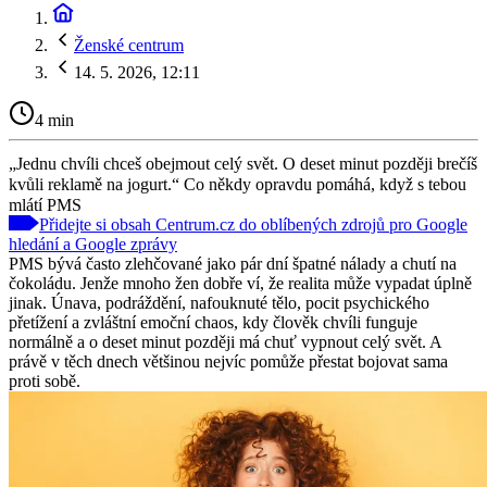
Ženské centrum
14. 5. 2026, 12:11
4 min
„Jednu chvíli chceš obejmout celý svět. O deset minut později brečíš
kvůli reklamě na jogurt.“ Co někdy opravdu pomáhá, když s tebou
mlátí PMS
Přidejte si obsah Centrum.cz do oblíbených zdrojů pro Google
hledání a Google zprávy
PMS bývá často zlehčované jako pár dní špatné nálady a chutí na
čokoládu. Jenže mnoho žen dobře ví, že realita může vypadat úplně
jinak. Únava, podráždění, nafouknuté tělo, pocit psychického
přetížení a zvláštní emoční chaos, kdy člověk chvíli funguje
normálně a o deset minut později má chuť vypnout celý svět. A
právě v těch dnech většinou nejvíc pomůže přestat bojovat sama
proti sobě.