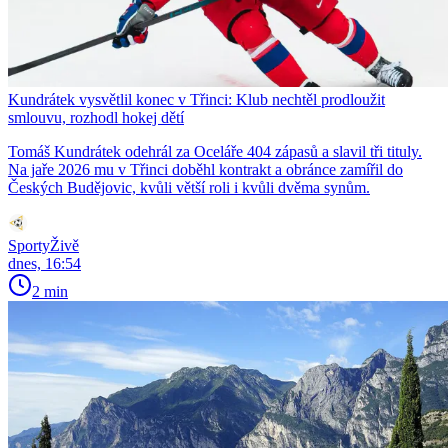
Kundrátek vysvětlil konec v Třinci: Klub nechtěl prodloužit
smlouvu, rozhodl hokej dětí
Tomáš Kundrátek odehrál za Oceláře 404 zápasů a slavil tři tituly.
Na jaře 2026 mu v Třinci doběhl kontrakt a obránce zamířil do
Českých Budějovic, kvůli větší roli i kvůli dvěma synům.
SportyŽivě
dnes, 16:54
2 min