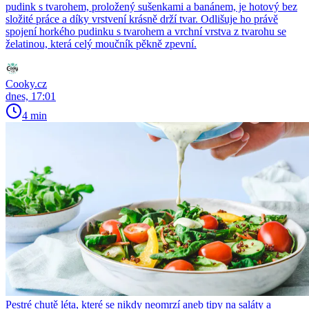
pudink s tvarohem, proložený sušenkami a banánem, je hotový bez
složité práce a díky vrstvení krásně drží tvar. Odlišuje ho právě
spojení horkého pudinku s tvarohem a vrchní vrstva z tvarohu se
želatinou, která celý moučník pěkně zpevní.
Cooky.cz
dnes, 17:01
4 min
Pestré chutě léta, které se nikdy neomrzí aneb tipy na saláty a