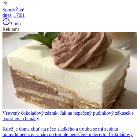
SportyŽivě
dnes, 17:01
3 min
Reklama
Vrstvený čokoládový zázrak: Jak na nepečený pudinkový zákusek s
tvarohem a banány
Když je doma chuť na něco sladkého a troubu se mi zapínat
opravdu nechce, sahám po tomhle nepečeném dezertu. Čokoládový