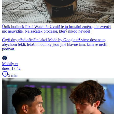
Únik hodinek Pixel Watch 5: Uvnitř je to brutální změna, ale zvenčí
nic neuvidíte. Na začátek procesor, který nikdo neviděl
Čtyři dny před oficiální akcí Made by Google už víme dost na to,
abychom řekli: letošní hodinky jsou jiné hlavně tam, kam se nedá
podívat.
Mobify.cz
dnes, 17:42
5 min