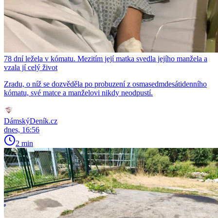
78 dní ležela v kómatu. Mezitím její matka svedla jejího manžela a
vzala jí celý život
Zradu, o níž se dozvěděla po probuzení z osmasedmdesátidenního
kómatu, své matce a manželovi nikdy neodpustí.
DámskýDeník.cz
dnes, 16:56
2 min