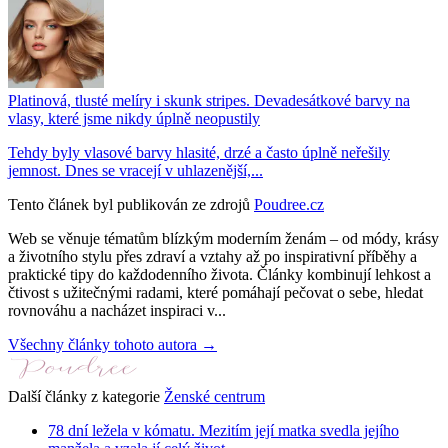
Platinová, tlusté melíry i skunk stripes. Devadesátkové barvy na
vlasy, které jsme nikdy úplně neopustily
Tehdy byly vlasové barvy hlasité, drzé a často úplně neřešily
jemnost. Dnes se vracejí v uhlazenější,...
Tento článek byl publikován ze zdrojů
Poudree.cz
Web se věnuje tématům blízkým moderním ženám – od módy, krásy
a životního stylu přes zdraví a vztahy až po inspirativní příběhy a
praktické tipy do každodenního života. Články kombinují lehkost a
čtivost s užitečnými radami, které pomáhají pečovat o sebe, hledat
rovnováhu a nacházet inspiraci v...
Všechny články tohoto autora →
Další články z kategorie
Ženské centrum
78 dní ležela v kómatu. Mezitím její matka svedla jejího