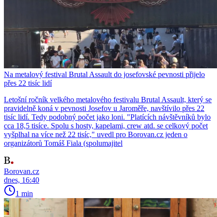
Na metalový festival Brutal Assault do josefovské pevnosti přijelo
přes 22 tisíc lidí
Letošní ročník velkého metalového festivalu Brutal Assault, který se
pravidelně koná v pevnosti Josefov u Jaroměře, navštívilo přes 22
tisíc lidí. Tedy podobný počet jako loni. "Platících návštěvníků bylo
cca 18,5 tisíce. Spolu s hosty, kapelami, crew atd. se celkový počet
vyšplhal na více než 22 tisíc," uvedl pro Borovan.cz jeden o
organizátorů Tomáš Fiala (spolumajitel
Borovan.cz
dnes, 16:40
1 min