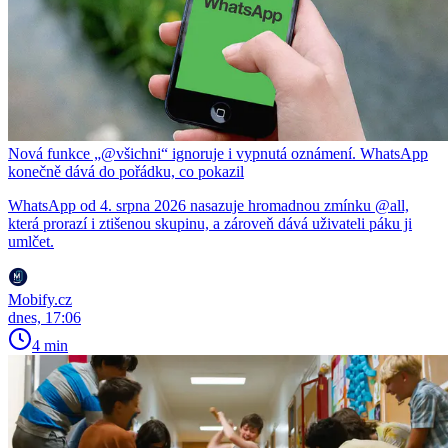
Nová funkce „@všichni“ ignoruje i vypnutá oznámení. WhatsApp
konečně dává do pořádku, co pokazil
WhatsApp od 4. srpna 2026 nasazuje hromadnou zmínku @all,
která prorazí i ztišenou skupinu, a zároveň dává uživateli páku ji
umlčet.
Mobify.cz
dnes, 17:06
4 min