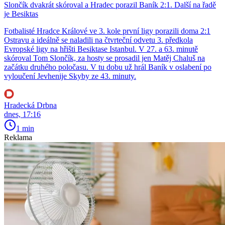
Slončík dvakrát skóroval a Hradec porazil Baník 2:1. Další na řadě
je Besiktas
Fotbalisté Hradce Králové ve 3. kole první ligy porazili doma 2:1
Ostravu a ideálně se naladili na čtvrteční odvetu 3. předkola
Evropské ligy na hřišti Besiktase Istanbul. V 27. a 63. minutě
skóroval Tom Slončík, za hosty se prosadil jen Matěj Chaluš na
začátku druhého poločasu. V tu dobu už hrál Baník v oslabení po
vyloučení Jevhenije Skyby ze 43. minuty.
Hradecká Drbna
dnes, 17:16
1 min
Reklama