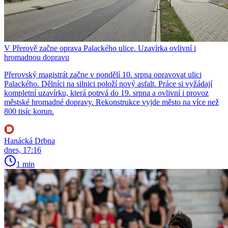
V Přerově začne oprava Palackého ulice. Uzavírka ovlivní i
hromadnou dopravu
Přerovský magistrát začne v pondělí 10. srpna opravovat ulici
Palackého. Dělníci na silnici položí nový asfalt. Práce si vyžádají
kompletní uzavírku, která potrvá do 19. srpna a ovlivní i provoz
městské hromadné dopravy. Rekonstrukce vyjde město na více než
800 tisíc korun.
Hanácká Drbna
dnes, 17:16
1 min