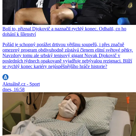
Bolí to, přiznal Djokovič a naznačil rychlý konec. Odhalil, co ho
dohání k šílenství
Pořád je schopný porážet drtivou většinu soupeřů, i přes značně
omezený program obdivuhodně zůstává členem elitní světové pětky.
Navzdory tomu ale srbský tenisový gigant Novak Djokovič v
posledních týdnech opakovaně vyjadřuje nebývalou rezignaci. Blíží
se rychlý konec kariéry nejúspěšnějšího hráče historie?
Aktuálně.cz - Sport
dnes, 16:58