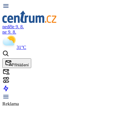
neděle 9. 8.
ne 9. 8.
31°C
Přihlášení
Reklama