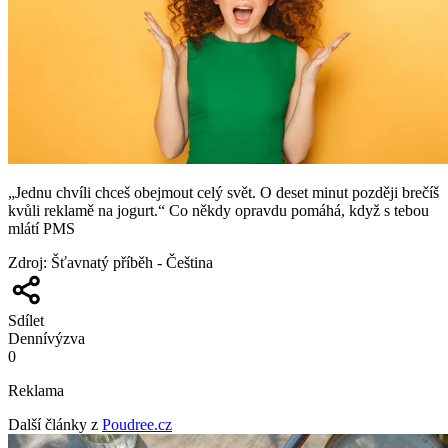
„Jednu chvíli chceš obejmout celý svět. O deset minut později brečíš
kvůli reklamě na jogurt.“ Co někdy opravdu pomáhá, když s tebou
mlátí PMS
Zdroj
:
Šťavnatý příběh - Čeština
Sdílet
Denní
výzva
0
Reklama
Další články z
Poudree.cz