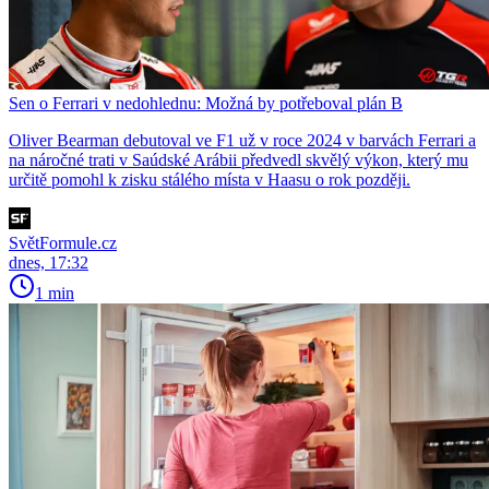
Sen o Ferrari v nedohlednu: Možná by potřeboval plán B
Oliver Bearman debutoval ve F1 už v roce 2024 v barvách Ferrari a
na náročné trati v Saúdské Arábii předvedl skvělý výkon, který mu
určitě pomohl k zisku stálého místa v Haasu o rok později.
SvětFormule.cz
dnes, 17:32
1 min