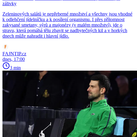
zálivky
Zeleninových salátů je nepřeberné množství a všechny jsou vhodné
k odlehčení jídelníčku a k posílení organismu. I přes přítomnost
zakysané smetany, sýrů a majonézy (v malém množství), jde o
stravu, která pomáhá tělu zbavit se nadbytečných kil a v horkých
dnech může nahradit i hlavní jídlo.
FAJNTIP.cz
dnes, 17:00
3 min