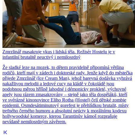
Zmrzlinář masakruje vkus i lidská těla. Režisér Hostelu je v
infantilní brutalitě neuctivý i nemilosrdný
Že sladké leze na mozek, to dětem pravidelně připomíná většina
rodičů, kteří mají v zádech i doktorské rady. Jenže když do městečka
přijede Zmrzlinář (Ice Cream Man), jehož barevná dodávka vyhrává
nakažlivou melodii a ledové cucy na kládě v čokoládě jsou
podobnou měrou hříšně lahodné i démonicky prokleté, výchovné
apely jsou rázem zmasakrovány – stejně jako těla dospěláků, kteří
ve svérázné kinonovince Eliho Rotha (Hostel) čelí dětské zombie
epidemii. Osmdesátiminutový gorefest je přehlídkou brutalit, místy
trefného černého humoru a absolutní neúcty k morálnímu kodexu
hollywoodské komerce, kterou Tarantinův kámoš rozprašuje
nevídaně nemilosrdným závěrem.