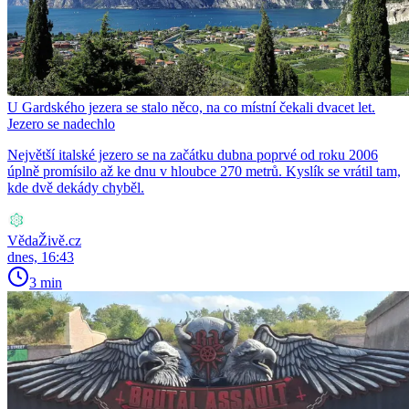
U Gardského jezera se stalo něco, na co místní čekali dvacet let.
Jezero se nadechlo
Největší italské jezero se na začátku dubna poprvé od roku 2006
úplně promísilo až ke dnu v hloubce 270 metrů. Kyslík se vrátil tam,
kde dvě dekády chyběl.
VědaŽivě.cz
dnes, 16:43
3 min