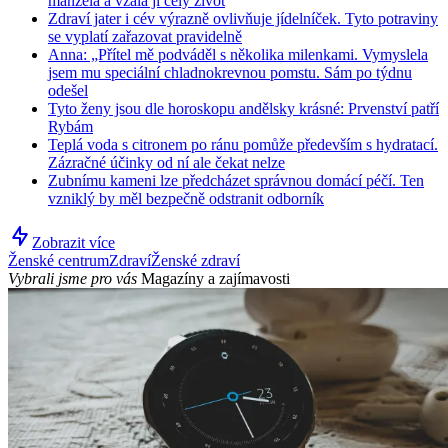
manžela a vzala jí celý život
Zdraví jater i cév výrazně ovlivňuje jídelníček. Tyto potraviny
se vyplatí zařazovat pravidelně
Anna: „Přítel mě podváděl s několika milenkami. Vymyslela
jsem mu speciální chladnokrevnou pomstu. Sám po týdnu
odešel
Tyto ženy jsou dle horoskopu andělsky krásné: Prvenství patří
Rybám
Teplá voda s citronem po ránu pomůže především s hydratací.
Zázračné účinky od ní ale čekat nelze
Zubnímu kameni lze předcházet správnou domácí péčí. Ten
vzniklý by měl bezpečně odstranit odborník
Zobrazit více
Ženské centrum
Zdraví
Ženské zdraví
Vybrali jsme pro vás
Magazíny a zajímavosti