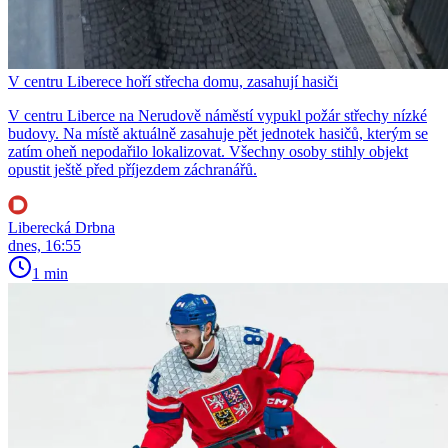
V centru Liberece hoří střecha domu, zasahují hasiči
V centru Liberce na Nerudově náměstí vypukl požár střechy nízké
budovy. Na místě aktuálně zasahuje pět jednotek hasičů, kterým se
zatím oheň nepodařilo lokalizovat. Všechny osoby stihly objekt
opustit ještě před příjezdem záchranářů.
Liberecká Drbna
dnes, 16:55
1 min