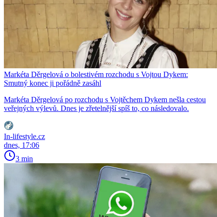
Markéta Děrgelová o bolestivém rozchodu s Vojtou Dykem:
Smutný konec ji pořádně zasáhl
Markéta Děrgelová po rozchodu s Vojtěchem Dykem nešla cestou
veřejných výlevů. Dnes je zřetelnější spíš to, co následovalo.
In-lifestyle.cz
dnes, 17:06
3 min