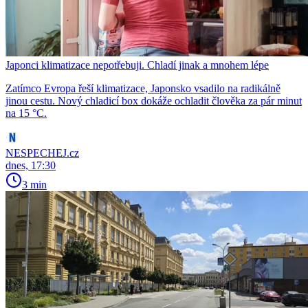
Japonci klimatizace nepotřebuji. Chladí jinak a mnohem lépe
Zatímco Evropa řeší klimatizace, Japonsko vsadilo na radikálně
jinou cestu. Nový chladicí box dokáže ochladit člověka za pár minut
na 15 °C.
NESPECHEJ.cz
dnes, 17:30
3 min