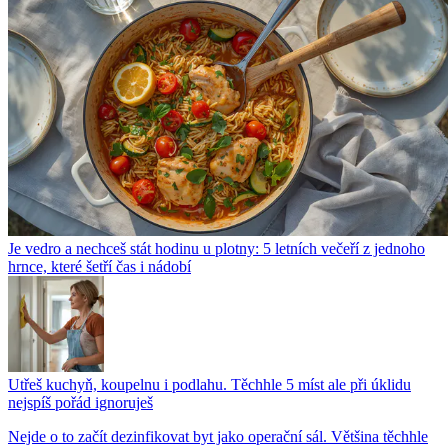
Je vedro a nechceš stát hodinu u plotny: 5 letních večeří z jednoho
hrnce, které šetří čas i nádobí
Utřeš kuchyň, koupelnu i podlahu. Těchhle 5 míst ale při úklidu
nejspíš pořád ignoruješ
Nejde o to začít dezinfikovat byt jako operační sál. Většina těchhle