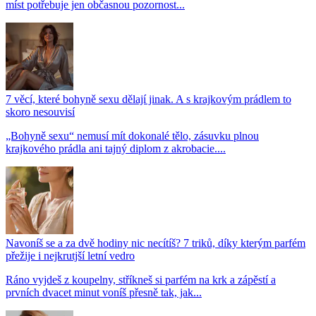
míst potřebuje jen občasnou pozornost...
7 věcí, které bohyně sexu dělají jinak. A s krajkovým prádlem to
skoro nesouvisí
„Bohyně sexu“ nemusí mít dokonalé tělo, zásuvku plnou
krajkového prádla ani tajný diplom z akrobacie....
Navoníš se a za dvě hodiny nic necítíš? 7 triků, díky kterým parfém
přežije i nejkrutjší letní vedro
Ráno vyjdeš z koupelny, stříkneš si parfém na krk a zápěstí a
prvních dvacet minut voníš přesně tak, jak...