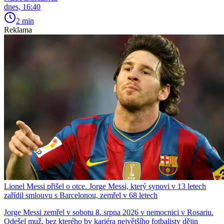
dnes, 16:40
2 min
Reklama
Lionel Messi přišel o otce. Jorge Messi, který synovi v 13 letech
zařídil smlouvu s Barcelonou, zemřel v 68 letech
Jorge Messi zemřel v sobotu 8. srpna 2026 v nemocnici v Rosariu.
Odešel muž, bez kterého by kariéra největšího fotbalisty dějin