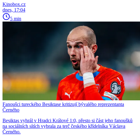
Kinobox.cz
dnes, 17:04
5 min
Fanoušci tureckého Besiktase kritizují bývalého reprezentanta
Černého
Beşiktaş vyhrál v Hradci Králové 1:0, přesto si část jeho fanoušků
na sociálních sítích vybrala za terč českého křídelníka Václava
Černého.