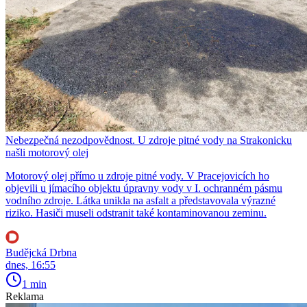
Nebezpečná nezodpovědnost. U zdroje pitné vody na Strakonicku
našli motorový olej
Motorový olej přímo u zdroje pitné vody. V Pracejovicích ho
objevili u jímacího objektu úpravny vody v I. ochranném pásmu
vodního zdroje. Látka unikla na asfalt a představovala výrazné
riziko. Hasiči museli odstranit také kontaminovanou zeminu.
Budějcká Drbna
dnes, 16:55
1 min
Reklama