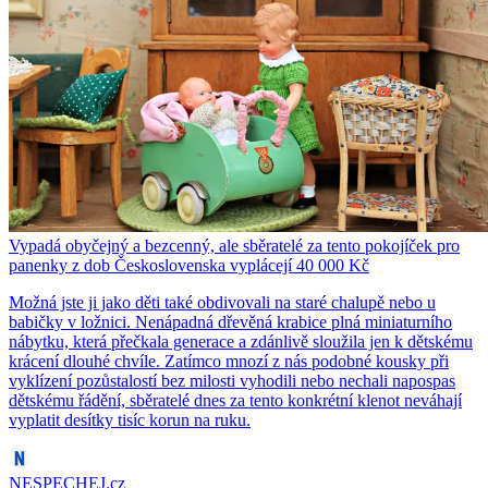
Vypadá obyčejný a bezcenný, ale sběratelé za tento pokojíček pro
panenky z dob Československa vyplácejí 40 000 Kč
Možná jste ji jako děti také obdivovali na staré chalupě nebo u
babičky v ložnici. Nenápadná dřevěná krabice plná miniaturního
nábytku, která přečkala generace a zdánlivě sloužila jen k dětskému
krácení dlouhé chvíle. Zatímco mnozí z nás podobné kousky při
vyklízení pozůstalostí bez milosti vyhodili nebo nechali napospas
dětskému řádění, sběratelé dnes za tento konkrétní klenot neváhají
vyplatit desítky tisíc korun na ruku.
NESPECHEJ.cz