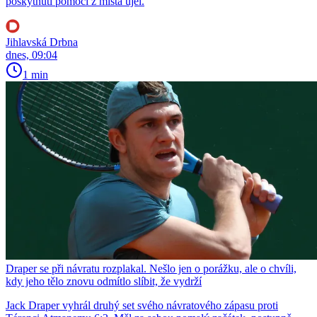
poskytnutí pomoci z místa ujel.
Jihlavská Drbna
dnes, 09:04
1 min
Draper se při návratu rozplakal. Nešlo jen o porážku, ale o chvíli,
kdy jeho tělo znovu odmítlo slíbit, že vydrží
Jack Draper vyhrál druhý set svého návratového zápasu proti