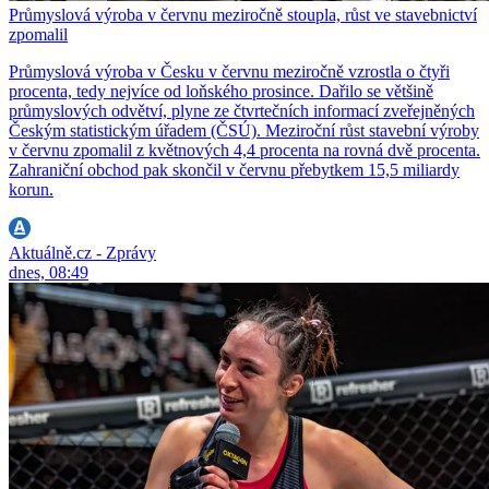
Průmyslová výroba v červnu meziročně stoupla, růst ve stavebnictví
zpomalil
Průmyslová výroba v Česku v červnu meziročně vzrostla o čtyři
procenta, tedy nejvíce od loňského prosince. Dařilo se většině
průmyslových odvětví, plyne ze čtvrtečních informací zveřejněných
Českým statistickým úřadem (ČSÚ). Meziroční růst stavební výroby
v červnu zpomalil z květnových 4,4 procenta na rovná dvě procenta.
Zahraniční obchod pak skončil v červnu přebytkem 15,5 miliardy
korun.
Aktuálně.cz - Zprávy
dnes, 08:49