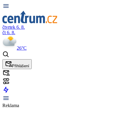
čtvrtek 6. 8.
čt 6. 8.
26°C
Přihlášení
Reklama