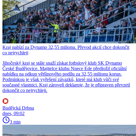
Kraj nabízí za Dynamo 32,55 milionu. Převod akcií chce dokončit
co nejrychleji
Jihočeský kraj se stále snaží získat fotbslový klub SK Dynamo
České Budějovice. Majitelce klubu Nnece Ede předložil oficiální
nabídku na odkup většinového podílu za 32,55 milionu korun.
Podmínkou je však vyřešení závazků, které má klub vůči své
současné vlastnici. Kraj zároveň deklaruje, že je připraven převzetí
dokončit co nejrychleji.
Budějcká Drbna
dnes, 09:02
3 min