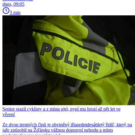
dnes, 09:05
3 min
Senior srazil cyklisty a z místa ujel, nyní mu hrozí až pět let ve
vězení
Ze dvou trestných činů je obviněný třiasedmdesátiletý řidič, který na
jaře způsobil na Žďársku vážnou dopravní nehodu a místo