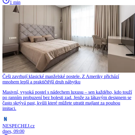
1 min
Češi zavrhují klasické manželské postele. Z Ameriky přichází
mnohem lepší a praktičtější druh nábytku
Masivní, vysoká postel s nádechem luxusu – sen každého, kdo touží
po ranním probuzení bez bolesti zad. Jenže za lákavým designem se
často skrývá past, kvůli které můžete utratit majlant za pouhou
imitaci.
NESPECHEJ.cz
dnes, 09:00