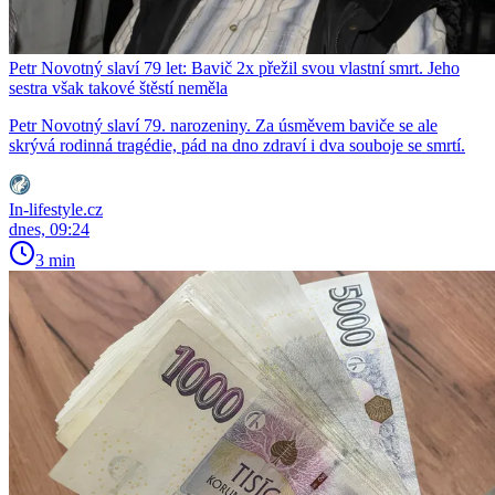
Petr Novotný slaví 79 let: Bavič 2x přežil svou vlastní smrt. Jeho
sestra však takové štěstí neměla
Petr Novotný slaví 79. narozeniny. Za úsměvem baviče se ale
skrývá rodinná tragédie, pád na dno zdraví i dva souboje se smrtí.
In-lifestyle.cz
dnes, 09:24
3 min