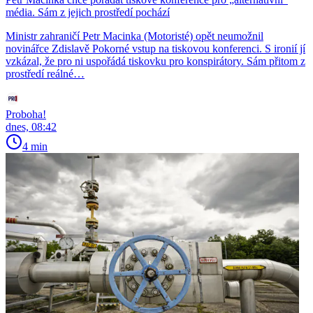
média. Sám z jejich prostředí pochází
Ministr zahraničí Petr Macinka (Motoristé) opět neumožnil
novinářce Zdislavě Pokorné vstup na tiskovou konferenci. S ironií jí
vzkázal, že pro ni uspořádá tiskovku pro konspirátory. Sám přitom z
prostředí reálné…
Proboha!
dnes, 08:42
4 min