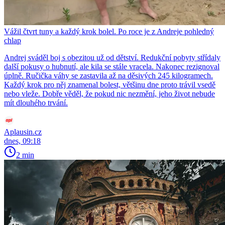
Vážil čtvrt tuny a každý krok bolel. Po roce je z Andreje pohledný
chlap
Andrej sváděl boj s obezitou už od dětství. Redukční pobyty střídaly
další pokusy o hubnutí, ale kila se stále vracela. Nakonec rezignoval
úplně. Ručička váhy se zastavila až na děsivých 245 kilogramech.
Každý krok pro něj znamenal bolest, většinu dne proto trávil vsedě
nebo vleže. Dobře věděl, že pokud nic nezmění, jeho život nebude
mít dlouhého trvání.
Aplausin.cz
dnes, 09:18
2 min