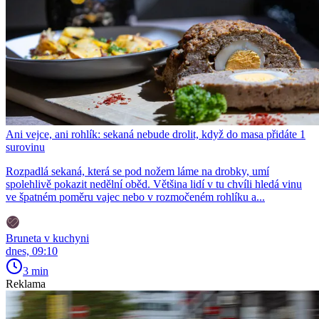
Ani vejce, ani rohlík: sekaná nebude drolit, když do masa přidáte 1
surovinu
Rozpadlá sekaná, která se pod nožem láme na drobky, umí
spolehlivě pokazit nedělní oběd. Většina lidí v tu chvíli hledá vinu
ve špatném poměru vajec nebo v rozmočeném rohlíku a...
Bruneta v kuchyni
dnes, 09:10
3 min
Reklama