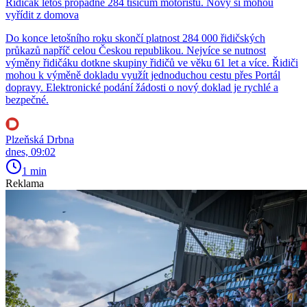
Řidičák letos propadne 284 tisícům motoristů. Nový si mohou
vyřídit z domova
Do konce letošního roku skončí platnost 284 000 řidičských
průkazů napříč celou Českou republikou. Nejvíce se nutnost
výměny řidičáku dotkne skupiny řidičů ve věku 61 let a více. Řidiči
mohou k výměně dokladu využít jednoduchou cestu přes Portál
dopravy. Elektronické podání žádosti o nový doklad je rychlé a
bezpečné.
Plzeňská Drbna
dnes, 09:02
1 min
Reklama