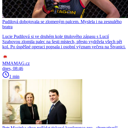
Pudilová dobojovala se zlomeným palcem. Myslela i na zesnulého
bratra
Lucie Pudilová si ve druhém kole titulového zápasu s Lucií
Szabovou zlomila palec na šesti místech, přesto vydržela všech pět
kol. Po úspěšné operaci popsala i osobní význam večera na Štvanici.
MMAMAG.cz
dnes, 08:46
1 min
Petr Macinka chce pořádat tiskové konference pro „alternativní“