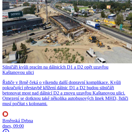
Silničáři kvůli pracím na dálnicích D1 a D2 opět uzavřou
Kaštanovou ulici
Řidiče v Brně čeká o víkendu další dopravní komplikace. Kvůli
pokračující přestavbě křížení dálnic D1 a D2 budou silničáři
betonovat most nad dálnicí D2 a znovu uzavřou Kaštanovou ulici.
Omezení se dotknou také několika autobusových linek MHD, řidiči
musí počítat s kolonami.
Brněnská Drbna
dnes, 09:00