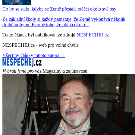
Co by se stalo, kdyby se Země přestala otáčet okolo své osy
Ze základní školy si každý pamatuje, že Země vykonává několik
druhů pohybu. Kromě toho, že obíhá okolo...
Tento článek byl publikován ze zdrojů
NESPECHEJ.cz
NESPECHEJ.cz - web pro volné chvíle
Všechny články tohoto autora →
Vybrali jsme pro vás
Magazíny a zajímavosti