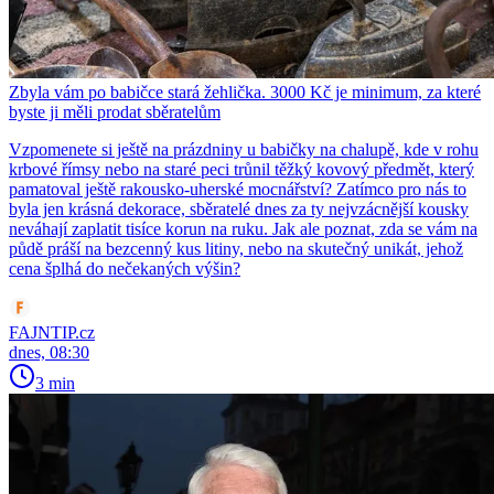
Zbyla vám po babičce stará žehlička. 3000 Kč je minimum, za které
byste ji měli prodat sběratelům
Vzpomenete si ještě na prázdniny u babičky na chalupě, kde v rohu
krbové římsy nebo na staré peci trůnil těžký kovový předmět, který
pamatoval ještě rakousko-uherské mocnářství? Zatímco pro nás to
byla jen krásná dekorace, sběratelé dnes za ty nejvzácnější kousky
neváhají zaplatit tisíce korun na ruku. Jak ale poznat, zda se vám na
půdě práší na bezcenný kus litiny, nebo na skutečný unikát, jehož
cena šplhá do nečekaných výšin?
FAJNTIP.cz
dnes, 08:30
3 min