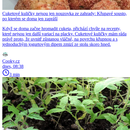
Cuketové kuličky nejsou jen nouzovka ze zahrady: Křupavé sousto,
po kterém se doma jen zapráší
Když se doma začne hromadit cuketa, přichází chvíle na recepty,
které nejsou jen další variací na placky. Cuketové kuličky mám ráda
právě proto, že uvnitř zůstanou vláčné, na povrchu křupnou a s
jednoduchým jogurtovým dipem zmizí ze stolu skoro hned.
Cooky.cz
dnes, 08:38
3 min