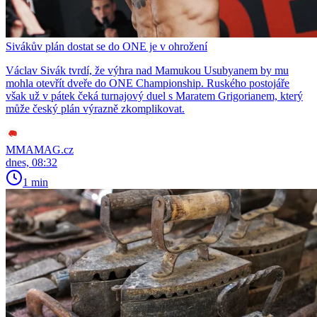
Sivákův plán dostat se do ONE je v ohrožení
Václav Sivák tvrdí, že výhra nad Mamukou Usubyanem by mu
mohla otevřít dveře do ONE Championship. Ruského postojáře
však už v pátek čeká turnajový duel s Maratem Grigorianem, který
může český plán výrazně zkomplikovat.
MMAMAG.cz
dnes, 08:32
1 min