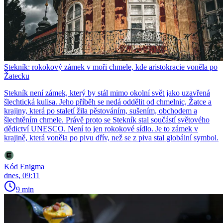
Stekník: rokokový zámek v moři chmele, kde aristokracie voněla po
Žatecku
Stekník není zámek, který by stál mimo okolní svět jako uzavřená
šlechtická kulisa. Jeho příběh se nedá oddělit od chmelnic, Žatce a
krajiny, která po staletí žila pěstováním, sušením, obchodem a
šlechtěním chmele. Právě proto se Stekník stal součástí světového
dědictví UNESCO. Není to jen rokokové sídlo. Je to zámek v
krajině, která voněla po pivu dřív, než se z piva stal globální symbol.
Kód Enigma
dnes, 09:11
9 min