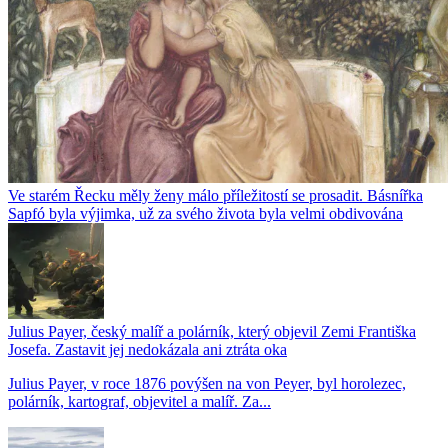
Ve starém Řecku měly ženy málo příležitostí se prosadit. Básnířka
Sapfó byla výjimka, už za svého života byla velmi obdivována
Julius Payer, český malíř a polárník, který objevil Zemi Františka
Josefa. Zastavit jej nedokázala ani ztráta oka
Julius Payer, v roce 1876 povýšen na von Peyer, byl horolezec,
polárník, kartograf, objevitel a malíř. Za...