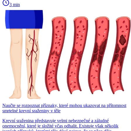
3 min
Naučte se rozpoznat příznaky, které mohou ukazovat na přítomnost
smrtelné krevní sraženiny v těle
Krevní sraženina představuje velmi nebezpečné a záludné
onemocnění, které je složité včas odhalit. Existuje však několik