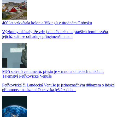
400 let vzkvétala kolonie Vikingů v úrodném Grónsku
Výzkumy ukázaly, že zde jsou některé z nejstarších hornin světa,
jejichž stáří se odhaduje přinejmenším na...
Měří sotva 5 centimetrů, přesto je v mnoha ohledech unikátní.
Tajemství Petřkovické Venuše
Petřkovická či Landecká Venuše je jednoznačným důkazem o lidské
přítomnosti na území Ostravska ještě z dob...