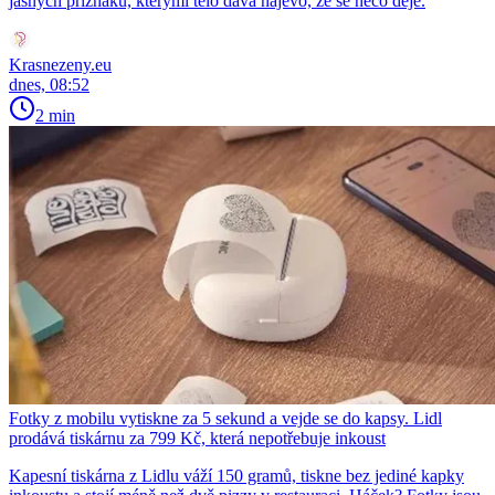
jasných příznaků, kterými tělo dává najevo, že se něco děje.
Krasnezeny.eu
dnes, 08:52
2 min
Fotky z mobilu vytiskne za 5 sekund a vejde se do kapsy. Lidl
prodává tiskárnu za 799 Kč, která nepotřebuje inkoust
Kapesní tiskárna z Lidlu váží 150 gramů, tiskne bez jediné kapky