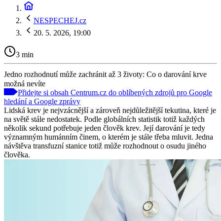
NESPECHEJ.cz
20. 5. 2026, 19:00
3 min
Jedno rozhodnutí může zachránit až 3 životy: Co o darování krve
možná nevíte
Přidejte si obsah Centrum.cz do oblíbených zdrojů pro Google
hledání a Google zprávy
Lidská krev je nejvzácnější a zároveň nejdůležitější tekutina, které je
na světě stále nedostatek. Podle globálních statistik totiž každých
několik sekund potřebuje jeden člověk krev. Její darování je tedy
významným humánním činem, o kterém je stále třeba mluvit. Jedna
návštěva transfuzní stanice totiž může rozhodnout o osudu jiného
člověka.