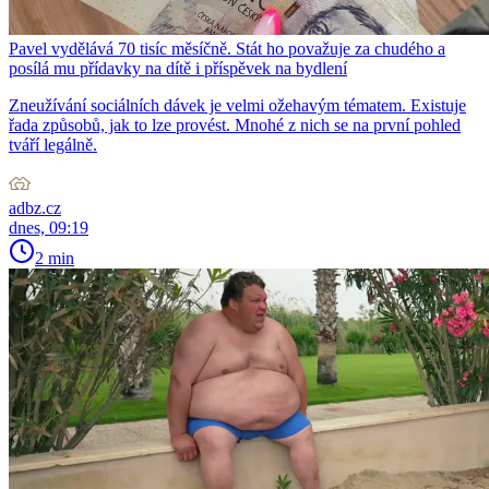
Pavel vydělává 70 tisíc měsíčně. Stát ho považuje za chudého a
posílá mu přídavky na dítě i příspěvek na bydlení
Zneužívání sociálních dávek je velmi ožehavým tématem. Existuje
řada způsobů, jak to lze provést. Mnohé z nich se na první pohled
tváří legálně.
adbz.cz
dnes, 09:19
2 min