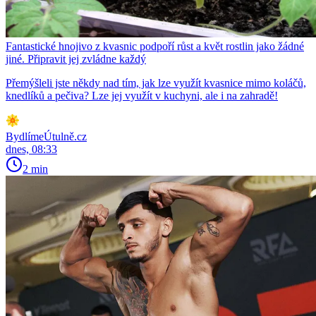
Fantastické hnojivo z kvasnic podpoří růst a květ rostlin jako žádné
jiné. Připravit jej zvládne každý
Přemýšleli jste někdy nad tím, jak lze využít kvasnice mimo koláčů,
knedlíků a pečiva? Lze jej využít v kuchyni, ale i na zahradě!
BydlímeÚtulně.cz
dnes, 08:33
2 min