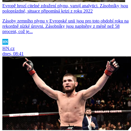
Evropě hrozí citelné zdražení plynu, varují analytici. Zásobníky jsou
poloprázdné, situace připomíná krizi z roku 2022
Zásoby zemního plynu v Evropské unii jsou pro toto období roku na
rekordně nízké úrovni. Zásobníky jsou naplněny z méně než 58
procent, což je...
HN.cz
dnes, 08:41