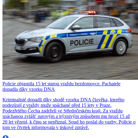
Policie objasnila 15 let starou vraždu bezdomovce. Pachatele
dopadla díky vzorku DNA
Kriminalisté dopadli díky shodě vzorku DNA člověka, kterého
podezírají z vraždy muže spáchané před 15 lety v Praze.
Podezřelého Čecha zadrželi ve Středočeském kraji. Za vraždu
spáchanou zvlášť surovým a trýznivým způsobem mu hrozí 15 až
20 let vězení, k činu se nepřiznal. Soud ho poslal do vazby. Policie o
tom ve čtvrtek informovala v tiskové zprávě.