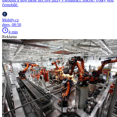
inkoustu a stojí méně než dvě pizzy v restauraci. Háček? Fotky jsou
černobílé.
Mobify.cz
dnes, 08:50
4 min
Reklama