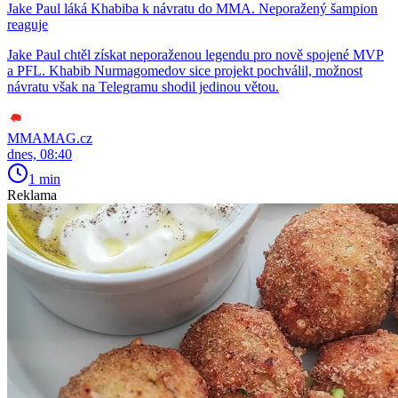
Jake Paul láká Khabiba k návratu do MMA. Neporažený šampion
reaguje
Jake Paul chtěl získat neporaženou legendu pro nově spojené MVP
a PFL. Khabib Nurmagomedov sice projekt pochválil, možnost
návratu však na Telegramu shodil jedinou větou.
MMAMAG.cz
dnes, 08:40
1 min
Reklama