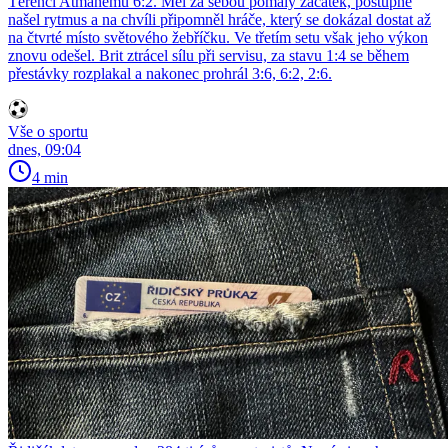
Térenci Atmanemu 6:2. Měl za sebou pomalý začátek, postupně
našel rytmus a na chvíli připomněl hráče, který se dokázal dostat až
na čtvrté místo světového žebříčku. Ve třetím setu však jeho výkon
znovu odešel. Brit ztrácel sílu při servisu, za stavu 1:4 se během
přestávky rozplakal a nakonec prohrál 3:6, 6:2, 2:6.
Vše o sportu
dnes, 09:04
4 min