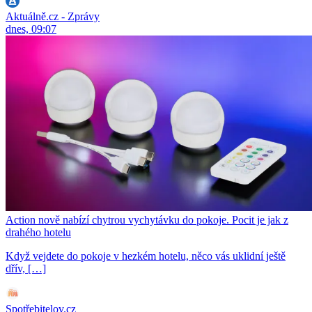
Aktuálně.cz - Zprávy
dnes, 09:07
Action nově nabízí chytrou vychytávku do pokoje. Pocit je jak z
drahého hotelu
Když vejdete do pokoje v hezkém hotelu, něco vás uklidní ještě
dřív, […]
Spotřebitelov.cz