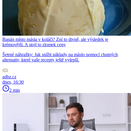
Banán místo másla v koláči? Zní to divně, ale výsledek je
krémovější. A stojí to zlomek ceny
Šetrné náhražky: Jak snížit náklady na máslo pomocí chutných
alternativ, které vaše recepty ještě vylepší.
adbz.cz
dnes, 16:30
2 min