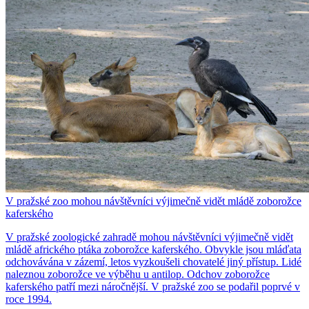
V pražské zoo mohou návštěvníci výjimečně vidět mládě zoborožce
kaferského
V pražské zoologické zahradě mohou návštěvníci výjimečně vidět
mládě afrického ptáka zoborožce kaferského. Obvykle jsou mláďata
odchovávána v zázemí, letos vyzkoušeli chovatelé jiný přístup. Lidé
naleznou zoborožce ve výběhu u antilop. Odchov zoborožce
kaferského patří mezi náročnější. V pražské zoo se podařil poprvé v
roce 1994.