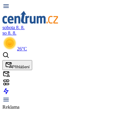
sobota 8. 8.
so 8. 8.
26°C
Přihlášení
Reklama