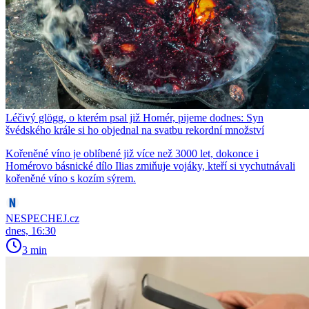
Léčivý glögg, o kterém psal již Homér, pijeme dodnes: Syn
švédského krále si ho objednal na svatbu rekordní množství
Kořeněné víno je oblíbené již více než 3000 let, dokonce i
Homérovo básnické dílo Ilias zmiňuje vojáky, kteří si vychutnávali
kořeněné víno s kozím sýrem.
NESPECHEJ.cz
dnes, 16:30
3 min