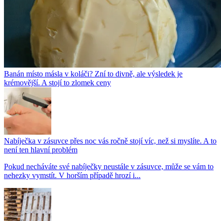
Banán místo másla v koláči? Zní to divně, ale výsledek je
krémovější. A stojí to zlomek ceny
Nabíječka v zásuvce přes noc vás ročně stojí víc, než si myslíte. A to
není ten hlavní problém
Pokud necháváte své nabíječky neustále v zásuvce, může se vám to
nehezky vymstít. V horším případě hrozí i...