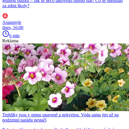
jedinou otázku – Jak se něco takového mohlo stát? Co se odehrálo
za zdmi školy?
Asianstyle
dnes, 16:00
6 min
Reklama
Truhlíky jsou v srpnu unavené a nekvetou. Voda sama jim už na
podzimní parádu nestačí