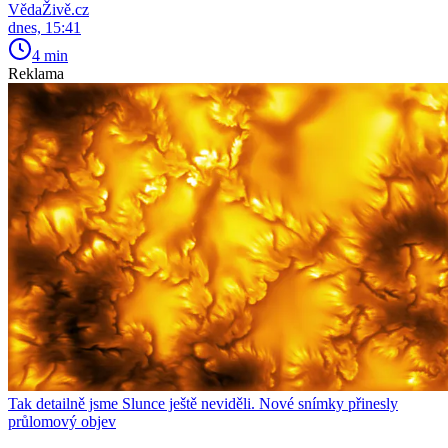
VědaŽivě.cz
dnes, 15:41
4 min
Reklama
Tak detailně jsme Slunce ještě neviděli. Nové snímky přinesly
průlomový objev