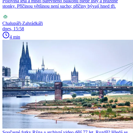
Polovina léta a místo barevného balkonu bledé listy a prázdné
stonky. Příčinou většinou není sucho; příčiny bývají hned tři.
Chalupáři-Zahrádkáři
dnes, 15:58
4 min
Současné fotky Rýna a archivní video dělí 77 let. Rozdíl? Hledá se