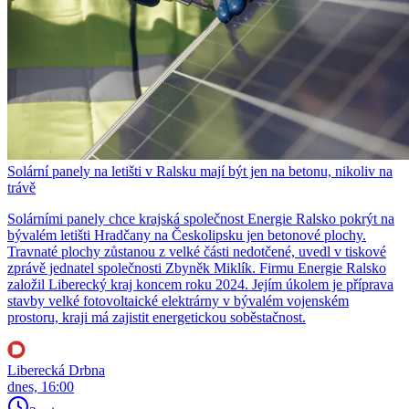
Solární panely na letišti v Ralsku mají být jen na betonu, nikoliv na
trávě
Solárními panely chce krajská společnost Energie Ralsko pokrýt na
bývalém letišti Hradčany na Českolipsku jen betonové plochy.
Travnaté plochy zůstanou z velké části nedotčené, uvedl v tiskové
zprávě jednatel společnosti Zbyněk Miklík. Firmu Energie Ralsko
založil Liberecký kraj koncem roku 2024. Jejím úkolem je příprava
stavby velké fotovoltaické elektrárny v bývalém vojenském
prostoru, kraji má zajistit energetickou soběstačnost.
Liberecká Drbna
dnes, 16:00