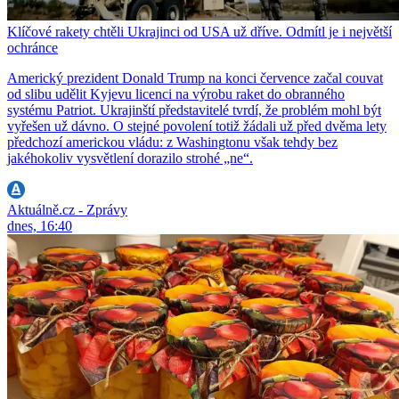
Klíčové rakety chtěli Ukrajinci od USA už dříve. Odmítl je i největší
ochránce
Americký prezident Donald Trump na konci července začal couvat
od slibu udělit Kyjevu licenci na výrobu raket do obranného
systému Patriot. Ukrajinští představitelé tvrdí, že problém mohl být
vyřešen už dávno. O stejné povolení totiž žádali už před dvěma lety
předchozí americkou vládu: z Washingtonu však tehdy bez
jakéhokoliv vysvětlení dorazilo strohé „ne“.
Aktuálně.cz - Zprávy
dnes, 16:40