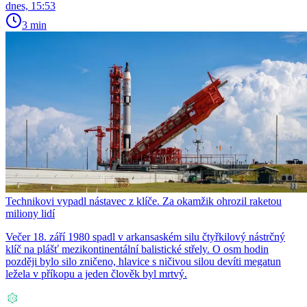
dnes, 15:53
3 min
Technikovi vypadl nástavec z klíče. Za okamžik ohrozil raketou
miliony lidí
Večer 18. září 1980 spadl v arkansaském silu čtyřkilový nástrčný
klíč na plášť mezikontinentální balistické střely. O osm hodin
později bylo silo zničeno, hlavice s ničivou silou devíti megatun
ležela v příkopu a jeden člověk byl mrtvý.