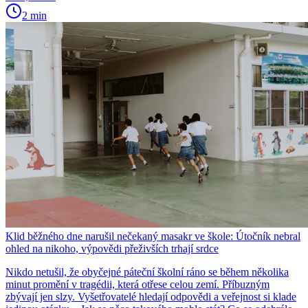
2 min
Klid běžného dne narušil nečekaný masakr ve škole: Útočník nebral
ohled na nikoho, výpovědi přeživších trhají srdce
Nikdo netušil, že obyčejné páteční školní ráno se během několika
minut promění v tragédii, která otřese celou zemí. Příbuzným
zbývají jen slzy. Vyšetřovatelé hledají odpovědi a veřejnost si klade