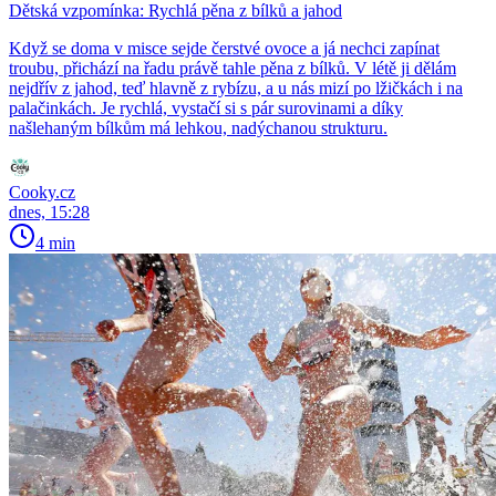
Dětská vzpomínka: Rychlá pěna z bílků a jahod
Když se doma v misce sejde čerstvé ovoce a já nechci zapínat
troubu, přichází na řadu právě tahle pěna z bílků. V létě ji dělám
nejdřív z jahod, teď hlavně z rybízu, a u nás mizí po lžičkách i na
palačinkách. Je rychlá, vystačí si s pár surovinami a díky
našlehaným bílkům má lehkou, nadýchanou strukturu.
Cooky.cz
dnes, 15:28
4 min