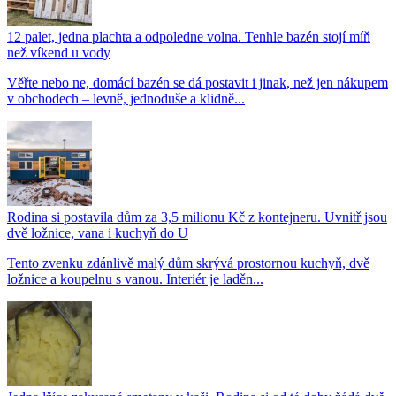
12 palet, jedna plachta a odpoledne volna. Tenhle bazén stojí míň
než víkend u vody
Věřte nebo ne, domácí bazén se dá postavit i jinak, než jen nákupem
v obchodech – levně, jednoduše a klidně...
Rodina si postavila dům za 3,5 milionu Kč z kontejneru. Uvnitř jsou
dvě ložnice, vana i kuchyň do U
Tento zvenku zdánlivě malý dům skrývá prostornou kuchyň, dvě
ložnice a koupelnu s vanou. Interiér je laděn...