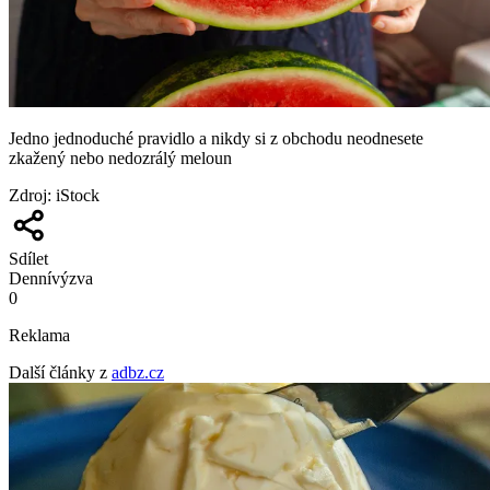
Jedno jednoduché pravidlo a nikdy si z obchodu neodnesete
zkažený nebo nedozrálý meloun
Zdroj
:
iStock
Sdílet
Denní
výzva
0
Reklama
Další články z
adbz.cz