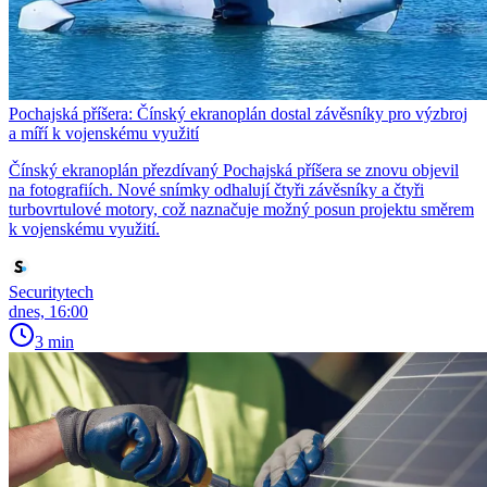
Pochajská příšera: Čínský ekranoplán dostal závěsníky pro výzbroj
a míří k vojenskému využití
Čínský ekranoplán přezdívaný Pochajská příšera se znovu objevil
na fotografiích. Nové snímky odhalují čtyři závěsníky a čtyři
turbovrtulové motory, což naznačuje možný posun projektu směrem
k vojenskému využití.
Securitytech
dnes, 16:00
3 min