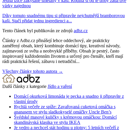
Jedna lžíce zakysané smetany v kaši. Rodina si od té doby žádá dvě
várky najednou
Díky tomuto snadnému tipu si připravíte nejchutnější bramborovou
kaši. Stačí přidat jednu ingredienci a...
Tento článek byl publikován ze zdrojů
adbz.cz
Články z Adbz.cz přinášejí lehce oddechový, ale prakticky
zaměřený obsah, který kombinuje domácí tipy, kreativní návody,
zajímavosti ze světa a neobvyklé příběhy. Obsah je pestrý, často
inspirovaný každodenním životem a určený pro čtenáře, kteří mají
rádi praktická řešení, zábavu i netradiční...
Všechny články tohoto autora →
Další články z kategorie
Jídlo a vaření
Domácí okurková limonáda je pecka a snadno ji připravíte z
vlastní úrody
Rychlá večeře ze spíže: Zavařovaná cuketová omáčka s
ananasem ve stylu sladkokyselé omáčky Uncle Ben’s
Švédské masové kuličky s krémovou omáčkou: Domácí
skandinávská klasika ve stylu IKEA
Je vedro a nechceš stát hodinu u plotny: 5 letních večeří z