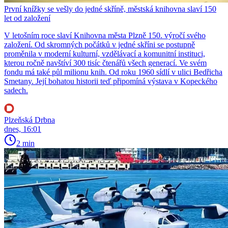
První knížky se vešly do jedné skříně, městská knihovna slaví 150
let od založení
V letošním roce slaví Knihovna města Plzně 150. výročí svého
založení. Od skromných počátků v jedné skříni se postupně
proměnila v moderní kulturní, vzdělávací a komunitní instituci,
kterou ročně navštíví 300 tisíc čtenářů všech generací. Ve svém
fondu má také půl milionu knih. Od roku 1960 sídlí v ulici Bedřicha
Smetany. Její bohatou historii teď připomíná výstava v Kopeckého
sadech.
Plzeňská Drbna
dnes, 16:01
2 min