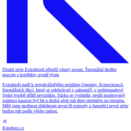
Druhá série Extraktorů přináší vítaný posun. Špionážní thriller
pracuje s konflikty uvnitř týmu
Extraktoři patří k nejodvážnějším seriálům Oneplay. Koneckonců,
špionážních fikcí, které se odehrávají v zahraničí, v polistopadové
české tvorbě příliš nevzniklo. Sázka se vyplatila, seriál inspirovaný
známou kauzou byl hit a druhá série má dnes premiéru na streamu.
Měli jsme možnost zhlédnout první tři epizody a fanoušci první série
budou mít podle všeho radost.
Kinobox.cz