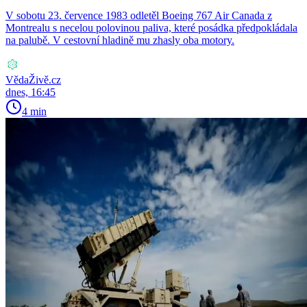
V sobotu 23. července 1983 odletěl Boeing 767 Air Canada z
Montrealu s necelou polovinou paliva, které posádka předpokládala
na palubě. V cestovní hladině mu zhasly oba motory.
VědaŽivě.cz
dnes, 16:45
4 min