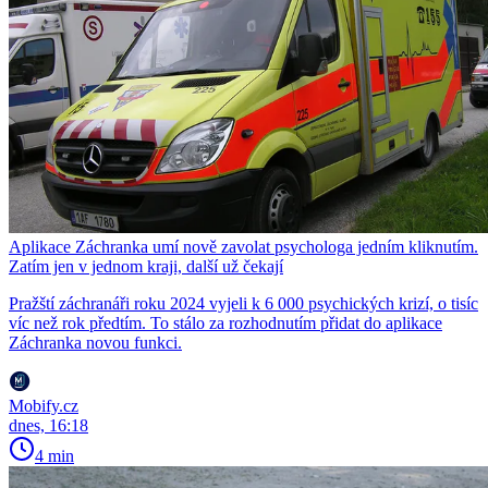
Aplikace Záchranka umí nově zavolat psychologa jedním kliknutím.
Zatím jen v jednom kraji, další už čekají
Pražští záchranáři roku 2024 vyjeli k 6 000 psychických krizí, o tisíc
víc než rok předtím. To stálo za rozhodnutím přidat do aplikace
Záchranka novou funkci.
Mobify.cz
dnes, 16:18
4 min