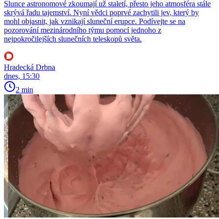
Slunce astronomové zkoumají už staletí, přesto jeho atmosféra stále
skrývá řadu tajemství. Nyní vědci poprvé zachytili jev, který by
mohl objasnit, jak vznikají sluneční erupce. Podívejte se na
pozorování mezinárodního týmu pomocí jednoho z
nejpokročilejších slunečních teleskopů světa.
Hradecká Drbna
dnes, 15:30
2 min