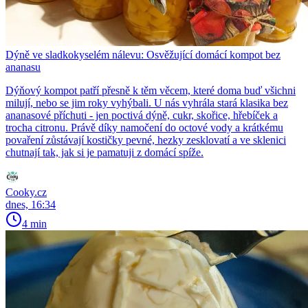
Dýně ve sladkokyselém nálevu: Osvěžující domácí kompot bez
ananasu
Dýňový kompot patří přesně k těm věcem, které doma buď všichni
milují, nebo se jim roky vyhýbali. U nás vyhrála stará klasika bez
ananasové příchuti - jen poctivá dýně, cukr, skořice, hřebíček a
trocha citronu. Právě díky namočení do octové vody a krátkému
povaření zůstávají kostičky pevné, hezky zesklovatí a ve sklenici
chutnají tak, jak si je pamatuji z domácí spíže.
Cooky.cz
dnes, 16:34
4 min