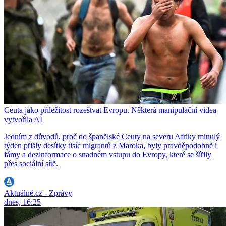
Ceuta jako příležitost rozeštvat Evropu. Některá manipulační videa
vytvořila AI
Jedním z důvodů, proč do španělské Ceuty na severu Afriky minulý
týden přišly desítky tisíc migrantů z Maroka, byly pravděpodobně i
fámy a dezinformace o snadném vstupu do Evropy, které se šířily
přes sociální sítě.
Aktuálně.cz - Zprávy
dnes, 16:25