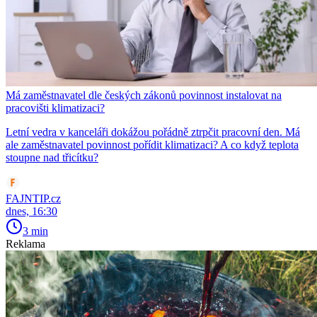
Má zaměstnavatel dle českých zákonů povinnost instalovat na
pracovišti klimatizaci?
Letní vedra v kanceláři dokážou pořádně ztrpčit pracovní den. Má
ale zaměstnavatel povinnost pořídit klimatizaci? A co když teplota
stoupne nad třicítku?
FAJNTIP.cz
dnes, 16:30
3 min
Reklama