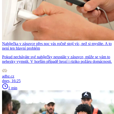
Nabíječka v zásuvce přes noc vás ročně stojí víc, než si myslíte. A to
není ten hlavní problém
Pokud necháváte své nabíječky neustále v zásuvce, může se vám to
nehezky vymstít. V horším případě hrozí i riziko požáru domácnosti.
adbz.cz
dnes, 16:25
1 min