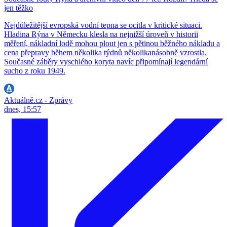
jen těžko
Nejdůležitější evropská vodní tepna se ocitla v kritické situaci.
Hladina Rýna v Německu klesla na nejnižší úroveň v historii
měření, nákladní lodě mohou plout jen s pětinou běžného nákladu a
cena přepravy během několika týdnů několikanásobně vzrostla.
Současné záběry vyschlého koryta navíc připomínají legendární
sucho z roku 1949.
Aktuálně.cz - Zprávy
dnes, 15:57