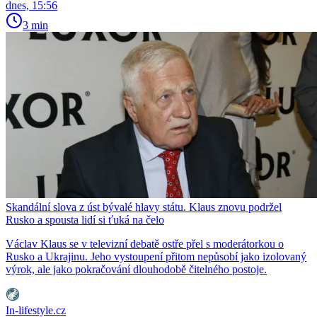
dnes, 15:56
3 min
Skandální slova z úst bývalé hlavy státu. Klaus znovu podržel
Rusko a spousta lidí si ťuká na čelo
Václav Klaus se v televizní debatě ostře přel s moderátorkou o
Rusko a Ukrajinu. Jeho vystoupení přitom nepůsobí jako izolovaný
výrok, ale jako pokračování dlouhodobě čitelného postoje.
In-lifestyle.cz