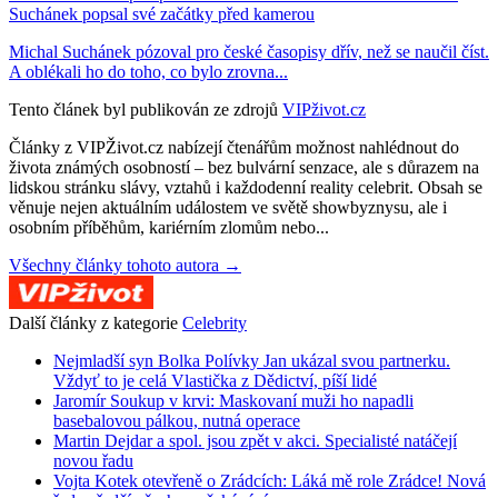
Suchánek popsal své začátky před kamerou
Michal Suchánek pózoval pro české časopisy dřív, než se naučil číst.
A oblékali ho do toho, co bylo zrovna...
Tento článek byl publikován ze zdrojů
VIPživot.cz
Články z VIPŽivot.cz nabízejí čtenářům možnost nahlédnout do
života známých osobností – bez bulvární senzace, ale s důrazem na
lidskou stránku slávy, vztahů i každodenní reality celebrit. Obsah se
věnuje nejen aktuálním událostem ve světě showbyznysu, ale i
osobním příběhům, kariérním zlomům nebo...
Všechny články tohoto autora →
Další články z kategorie
Celebrity
Nejmladší syn Bolka Polívky Jan ukázal svou partnerku.
Vždyť to je celá Vlastička z Dědictví, píší lidé
Jaromír Soukup v krvi: Maskovaní muži ho napadli
basebalovou pálkou, nutná operace
Martin Dejdar a spol. jsou zpět v akci. Specialisté natáčejí
novou řadu
Vojta Kotek otevřeně o Zrádcích: Láká mě role Zrádce! Nová