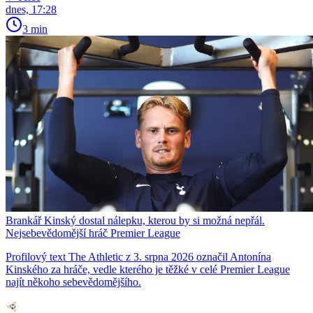
dnes, 17:28
3 min
Brankář Kinský dostal nálepku, kterou by si možná nepřál.
Nejsebevědomější hráč Premier League
Profilový text The Athletic z 3. srpna 2026 označil Antonína
Kinského za hráče, vedle kterého je těžké v celé Premier League
najít někoho sebevědomějšího.