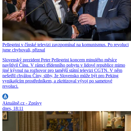
Pellegrini v čínské televizi zavzpomínal na komunismus. Po revoluci
jsme chybovali, přiznal
Slovenský prezident Peter Pellegrini koncem minulého měsíce
navštívil Čínu. V rámci třídenního pobytu v lidové republice mimo
jiné kývnul na rozhovor pro tamější státní televizi CGTN. V něm
nešetřil chválou Číny, sliby, že Slovensko může být pro Peking
vynikajícím prostředníkem, a zkritizoval vývoj po sametové
revoluci.
Aktuálně.cz - Zprávy
dnes, 18:11