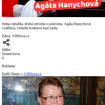
Jedna zdražila, druhá zlevnila o polovinu. Agáta Hanychová
vydělává, Ornella Koktová hasí ztráty
Zdroj
:
VIPživot.cz
Sdílet
Denní
výzva
0
Reklama
Další články z
VIPživot.cz