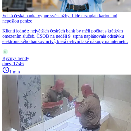
Velká česká banka vypne své služby. Lidé nezaplatí kartou ani
nepošlou peníze
Klienti jedné z největších českých bank by měli počítat s krátkým
omezením služeb. ČSOB na neděli 9. srpna naplánovala odstávku
elektronického bankovnictví, která ovlivní také nákupy na internetu.
Byznys trendy
dnes, 17:46
1 min