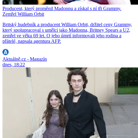
Producent, který proměnil Madonnu a získal s ní tři Grammy.
Zemřel William Orbit
Britský hudebník a producent William Orbit, držitel ceny Grammy,
který spolupracoval s umělci jako Madonna, Britney Spears a U2,
zemřel ve věku 69 let. O jeho úmrtí informovali jeho rodina a
přátelé, napsala agentura AFP.
Aktuálně.cz - Magazín
dnes, 18:22