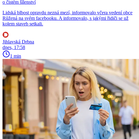
o čistém šílenství
Lidská blbost opravdu nezná mezí, informovalo včera vedení obce
Růžená na svém facebooku. A informovalo, s jakými řidiči se už
kolem staveb setkali.
Jihlavská Drbna
dnes, 17:58
1 min