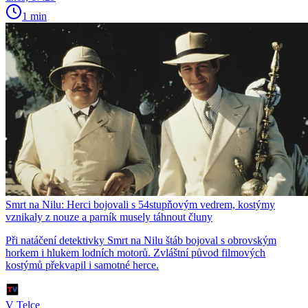
1 min
Smrt na Nilu: Herci bojovali s 54stupňovým vedrem, kostýmy
vznikaly z nouze a parník musely táhnout čluny
Při natáčení detektivky Smrt na Nilu štáb bojoval s obrovským
horkem i hlukem lodních motorů. Zvláštní původ filmových
kostýmů překvapil i samotné herce.
V Telce