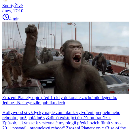
SportyŽivě
dnes, 17:10
4 min
Zrození Planety opic před 15 lety dokonale zachránilo legendu.
Jediné „Ne“ vyrazilo publiku dech
Hollywood si vždycky najde záminku k vytvoření prequelu nebo
rebootu, jímž pořádně vyždímá existující úspěšnou franšízu.
Způsob, jakým se k vrstevnaté mytologii předchozích filmů v roce
2011 postavil „prequelový reboot“ Zrození Planety opic (Rise of the