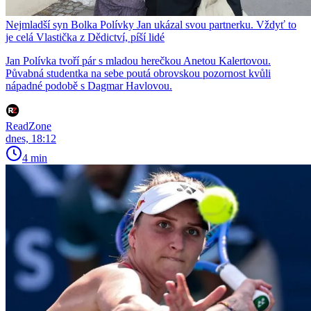
Nejmladší syn Bolka Polívky Jan ukázal svou partnerku. Vždyť to
je celá Vlastička z Dědictví, píší lidé
Jan Polívka tvoří pár s mladou herečkou Anetou Kalertovou.
Půvabná studentka na sebe poutá obrovskou pozornost kvůli
nápadné podobě s Dagmar Havlovou.
ReadZone
dnes, 18:12
4 min