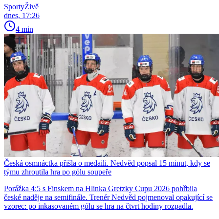
SportyŽivě
dnes, 17:26
4 min
Česká osmnáctka přišla o medaili. Nedvěd popsal 15 minut, kdy se
týmu zhroutila hra po gólu soupeře
Porážka 4:5 s Finskem na Hlinka Gretzky Cupu 2026 pohřbila
české naděje na semifinále. Trenér Nedvěd pojmenoval opakující se
vzorec: po inkasovaném gólu se hra na čtvrt hodiny rozpadla.