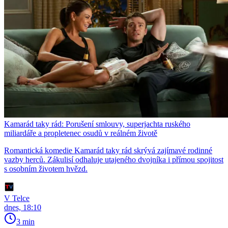
Kamarád taky rád: Porušení smlouvy, superjachta ruského
miliardáře a propletenec osudů v reálném životě
Romantická komedie Kamarád taky rád skrývá zajímavé rodinné
vazby herců. Zákulisí odhaluje utajeného dvojníka i přímou spojitost
s osobním životem hvězd.
V Telce
dnes, 18:10
3 min