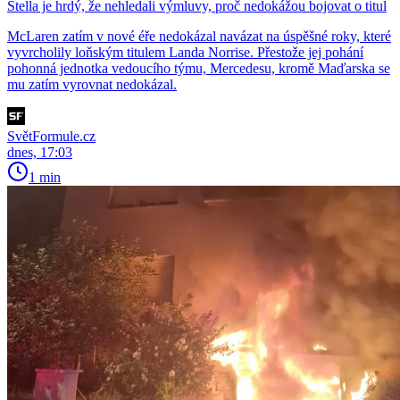
Stella je hrdý, že nehledali výmluvy, proč nedokážou bojovat o titul
McLaren zatím v nové éře nedokázal navázat na úspěšné roky, které
vyvrcholily loňským titulem Landa Norrise. Přestože jej pohání
pohonná jednotka vedoucího týmu, Mercedesu, kromě Maďarska se
mu zatím vyrovnat nedokázal.
SvětFormule.cz
dnes, 17:03
1 min