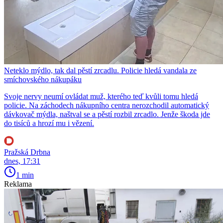
Neteklo mýdlo, tak dal pěstí zrcadlu. Policie hledá vandala ze
smíchovského nákupáku
Svoje nervy neumí ovládat muž, kterého teď kvůli tomu hledá
policie. Na záchodech nákupního centra nerozchodil automatický
dávkovač mýdla, naštval se a pěstí rozbil zrcadlo. Jenže škoda jde
do tisíců a hrozí mu i vězení.
Pražská Drbna
dnes, 17:31
1 min
Reklama