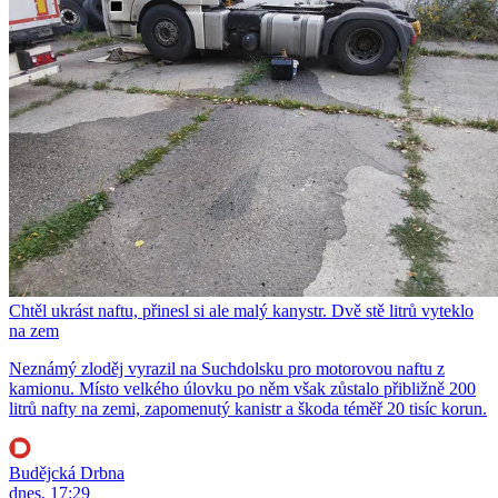
Chtěl ukrást naftu, přinesl si ale malý kanystr. Dvě stě litrů vyteklo
na zem
Neznámý zloděj vyrazil na Suchdolsku pro motorovou naftu z
kamionu. Místo velkého úlovku po něm však zůstalo přibližně 200
litrů nafty na zemi, zapomenutý kanistr a škoda téměř 20 tisíc korun.
Budějcká Drbna
dnes, 17:29