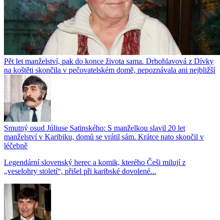
Pět let manželství, pak do konce života sama. Drbohlavová z Dívky
na koštěti skončila v pečovatelském domě, nepoznávala ani nejbližší
Smutný osud Júliuse Satinského: S manželkou slavil 20 let
manželství v Karibiku, domů se vrátil sám. Krátce nato skončil v
léčebně
Legendární slovenský herec a komik, kterého Češi milují z
„veselohry století“, přišel při karibské dovolené...