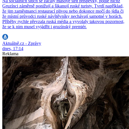
Na sociálních sítích se začaly masově šířit příspěvky, podle nichž
Gruzínci záměrně ponižují a šikanují ruské turisty. Tvrdí například,
že jim zaměstnanci restaurací plivou nebo dokonce močí do jídla či
že místní průvodci ruské návštěvníky nechávají samotné v horách.
Příběhy rychle převzala ruská média a vyvolaly takovou pozornost,
že se k nim musel vyjádřit i gruzínský premiér.
Aktuálně.cz - Zprávy
dnes, 17:14
Reklama