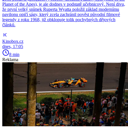
Planet of the Apes), je ale dodnes v podstatě učebnicový. Není divu,
že první velký snímek Ruperta Wyatta položil základ modernímu
pavilonu opičí ságy, který zcela zachránil pověst původní filmové
legendy z roku 1968, již obklopuje tolik pochybných dějových
článků.
Kinobox.cz
dnes, 17:05
8 min
Reklama