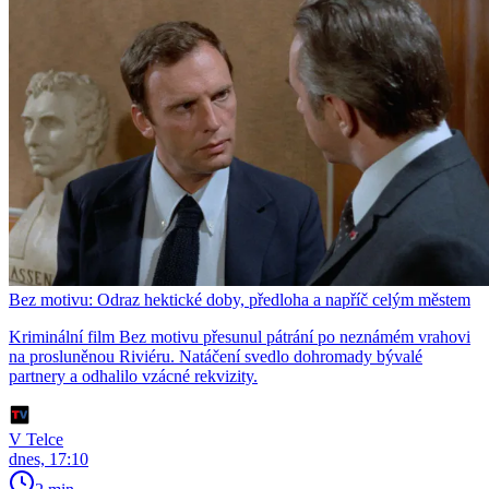
Bez motivu: Odraz hektické doby, předloha a napříč celým městem
Kriminální film Bez motivu přesunul pátrání po neznámém vrahovi
na prosluněnou Riviéru. Natáčení svedlo dohromady bývalé
partnery a odhalilo vzácné rekvizity.
V Telce
dnes, 17:10