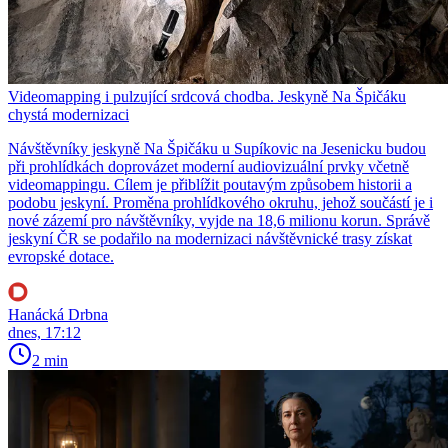
Videomapping i pulzující srdcová chodba. Jeskyně Na Špičáku
chystá modernizaci
Návštěvníky jeskyně Na Špičáku u Supíkovic na Jesenicku budou
při prohlídkách doprovázet moderní audiovizuální prvky včetně
videomappingu. Cílem je přiblížit poutavým způsobem historii a
podobu jeskyní. Proměna prohlídkového okruhu, jehož součástí je i
nové zázemí pro návštěvníky, vyjde na 18,6 milionu korun. Správě
jeskyní ČR se podařilo na modernizaci návštěvnické trasy získat
evropské dotace.
Hanácká Drbna
dnes, 17:12
2 min