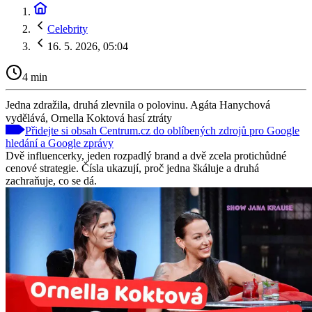
Celebrity
16. 5. 2026, 05:04
4 min
Jedna zdražila, druhá zlevnila o polovinu. Agáta Hanychová
vydělává, Ornella Koktová hasí ztráty
Přidejte si obsah Centrum.cz do oblíbených zdrojů pro Google
hledání a Google zprávy
Dvě influencerky, jeden rozpadlý brand a dvě zcela protichůdné
cenové strategie. Čísla ukazují, proč jedna škáluje a druhá
zachraňuje, co se dá.