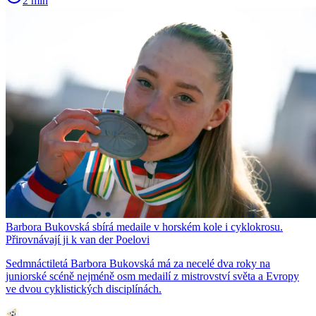
2 min
Barbora Bukovská sbírá medaile v horském kole i cyklokrosu.
Přirovnávají ji k van der Poelovi
Sedmnáctiletá Barbora Bukovská má za necelé dva roky na
juniorské scéně nejméně osm medailí z mistrovství světa a Evropy
ve dvou cyklistických disciplínách.