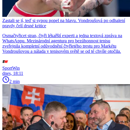
Zastali se jí, teď si sypou popel na hlavu. Vondroušová po odhalení
pravdy čelí drsné kritice
Osmačtyřicet stran, čtyři lékařští experti a jedna textová zpráva na
WhatsAppu. Mezinárodní agentura pro bezúhonnost tenisu
zveřejnila kompletní odůvodnění čtyřletého trestu pro Markétu
Vondroušovou a nálada v tenisovém světě se od té chvíle otočila.
SportWin
dnes, 18:11
2 min