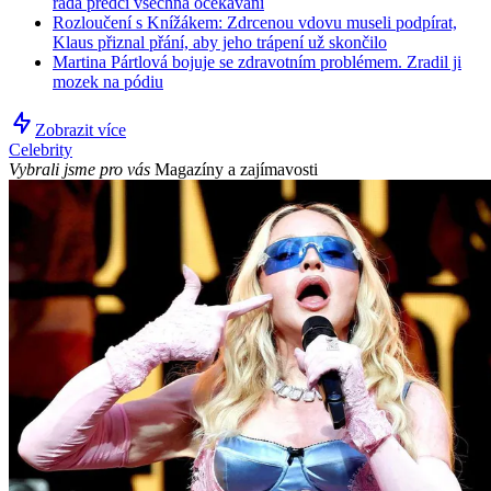
řada předčí všechna očekávání
Rozloučení s Knížákem: Zdrcenou vdovu museli podpírat,
Klaus přiznal přání, aby jeho trápení už skončilo
Martina Pártlová bojuje se zdravotním problémem. Zradil ji
mozek na pódiu
Zobrazit více
Celebrity
Vybrali jsme pro vás
Magazíny a zajímavosti