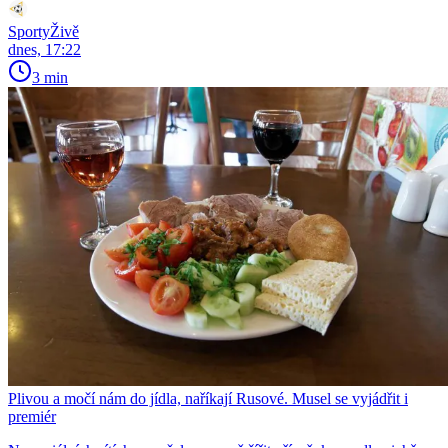
SportyŽivě
dnes, 17:22
3 min
Plivou a močí nám do jídla, naříkají Rusové. Musel se vyjádřit i
premiér