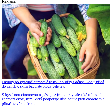
Reklama
Okurky po kyselině citronové rostou do šířky i délky. Kdo ji přidá
do zálivky, sklízí baculaté plody celé léto
S kyselinou citronovou nepěstujete jen okurky, ale také robustní
zahradní ekosystém, který podporuje růst, bojuje proti chorobám a
přináší skvělou úrodu.