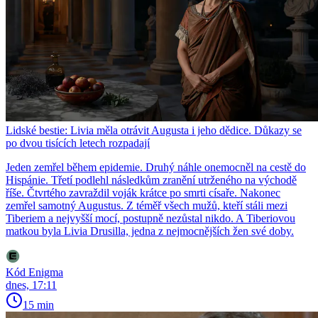
Lidské bestie: Livia měla otrávit Augusta i jeho dědice. Důkazy se
po dvou tisících letech rozpadají
Jeden zemřel během epidemie. Druhý náhle onemocněl na cestě do
Hispánie. Třetí podlehl následkům zranění utrženého na východě
říše. Čtvrtého zavraždil voják krátce po smrti císaře. Nakonec
zemřel samotný Augustus. Z téměř všech mužů, kteří stáli mezi
Tiberiem a nejvyšší mocí, postupně nezůstal nikdo. A Tiberiovou
matkou byla Livia Drusilla, jedna z nejmocnějších žen své doby.
Kód Enigma
dnes, 17:11
15 min