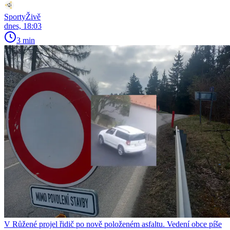
SportyŽivě
dnes, 18:03
3 min
V Růžené projel řidič po nově položeném asfaltu. Vedení obce píše