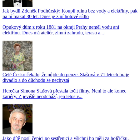
Jak bydlí Zdeněk Podhůrský: Koupil ruinu bez vody a elektřiny, pak
na ní makal 30 let. Dnes je z ní hotové sídlo
Opukový dům z roku 1881 na okraji Prahy neměl vodu ani
elektřinu. Dnes má ateliér, zimní zahradu, terasu a...
Celé Česko čekalo, že půjde do penze. Stašová v 71 letech hraje
divadlo a do důchodu se nechystá
Herečka Simona Stašová přestala točit filmy. Není to ale konec
kariéry. Z jeviště neodchází, jen letos v...
Jako dítě nosil čepici po sestřenici a všichni ho měli za holčičku.