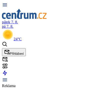
pátek 7. 8.
pá 7. 8.
24°C
Přihlášení
Reklama