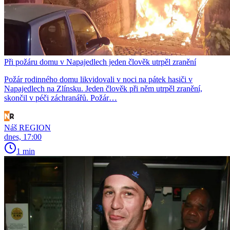
Při požáru domu v Napajedlech jeden člověk utrpěl zranění
Požár rodinného domu likvidovali v noci na pátek hasiči v
Napajedlech na Zlínsku. Jeden člověk při něm utrpěl zranění,
skončil v péči záchranářů. Požár…
Náš REGION
dnes, 17:00
1 min