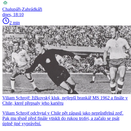
Chalupáři-Zahrádkáři
dnes, 18:10
2 min
Viliam Schrojf: žižkovský kluk, nejlepší brankář MS 1962 a finále v
Chile, které přepsaly jeho kariéru
Viliam Schrojf odchytal v Chile pět zápasů jako neprůstřelná zeď.
Pak mu těsně před finále vtiskli do rukou trofej, a začalo se psát
úplně jiné vyprávění.