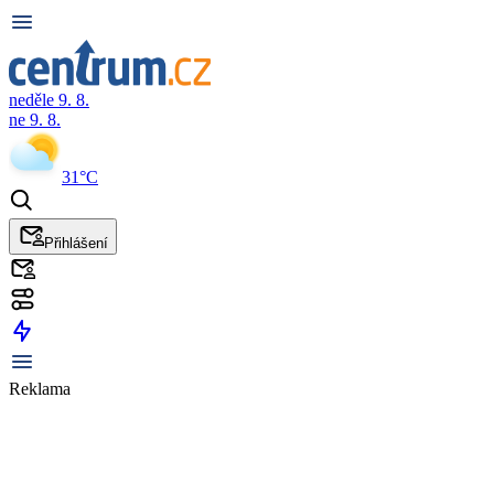
neděle 9. 8.
ne 9. 8.
31°C
Přihlášení
Reklama