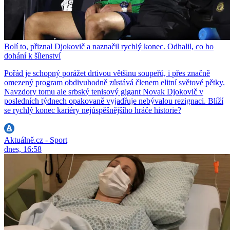
Bolí to, přiznal Djokovič a naznačil rychlý konec. Odhalil, co ho
dohání k šílenství
Pořád je schopný porážet drtivou většinu soupeřů, i přes značně
omezený program obdivuhodně zůstává členem elitní světové pětky.
Navzdory tomu ale srbský tenisový gigant Novak Djokovič v
posledních týdnech opakovaně vyjadřuje nebývalou rezignaci. Blíží
se rychlý konec kariéry nejúspěšnějšího hráče historie?
Aktuálně.cz - Sport
dnes, 16:58