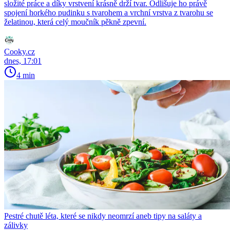
složité práce a díky vrstvení krásně drží tvar. Odlišuje ho právě
spojení horkého pudinku s tvarohem a vrchní vrstva z tvarohu se
želatinou, která celý moučník pěkně zpevní.
Cooky.cz
dnes, 17:01
4 min
Pestré chutě léta, které se nikdy neomrzí aneb tipy na saláty a
zálivky