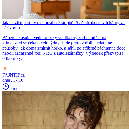
Jak srazit teplotu v místnosti o 7 stupňů. Stačí drobnost z lékárny za
pár korun
Během letošních veder mizely ventilátory z obchodů a na
klimatizaci se čekalo celé týdny. Lidé proto začali hledat jiné
způsoby, jak doma zmírnit horko, a sáhli po stříbrné záchranné dece
neboli záchranné fólii NRC z autolékárničky. Výsledek překvapil i
odborníky.
FAJNTIP.cz
dnes, 17:10
5 min