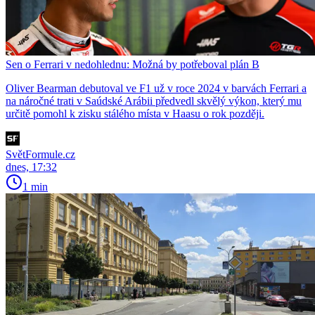
Sen o Ferrari v nedohlednu: Možná by potřeboval plán B
Oliver Bearman debutoval ve F1 už v roce 2024 v barvách Ferrari a
na náročné trati v Saúdské Arábii předvedl skvělý výkon, který mu
určitě pomohl k zisku stálého místa v Haasu o rok později.
SvětFormule.cz
dnes, 17:32
1 min