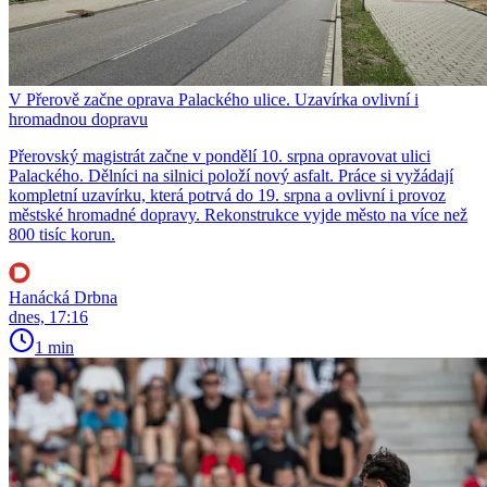
V Přerově začne oprava Palackého ulice. Uzavírka ovlivní i
hromadnou dopravu
Přerovský magistrát začne v pondělí 10. srpna opravovat ulici
Palackého. Dělníci na silnici položí nový asfalt. Práce si vyžádají
kompletní uzavírku, která potrvá do 19. srpna a ovlivní i provoz
městské hromadné dopravy. Rekonstrukce vyjde město na více než
800 tisíc korun.
Hanácká Drbna
dnes, 17:16
1 min