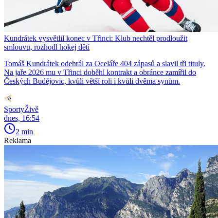
Kundrátek vysvětlil konec v Třinci: Klub nechtěl prodloužit
smlouvu, rozhodl hokej dětí
Tomáš Kundrátek odehrál za Oceláře 404 zápasů a slavil tři tituly.
Na jaře 2026 mu v Třinci doběhl kontrakt a obránce zamířil do
Českých Budějovic, kvůli větší roli i kvůli dvěma synům.
SportyŽivě
dnes, 16:54
2 min
Reklama