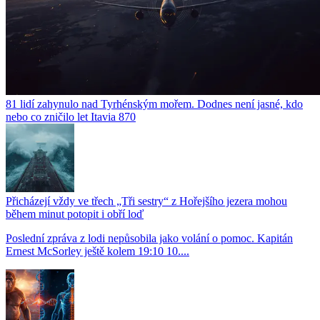
81 lidí zahynulo nad Tyrhénským mořem. Dodnes není jasné, kdo
nebo co zničilo let Itavia 870
Přicházejí vždy ve třech „Tři sestry“ z Hořejšího jezera mohou
během minut potopit i obří loď
Poslední zpráva z lodi nepůsobila jako volání o pomoc. Kapitán
Ernest McSorley ještě kolem 19:10 10....