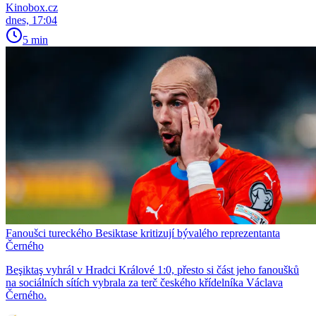
Kinobox.cz
dnes, 17:04
5 min
Fanoušci tureckého Besiktase kritizují bývalého reprezentanta
Černého
Beşiktaş vyhrál v Hradci Králové 1:0, přesto si část jeho fanoušků
na sociálních sítích vybrala za terč českého křídelníka Václava
Černého.