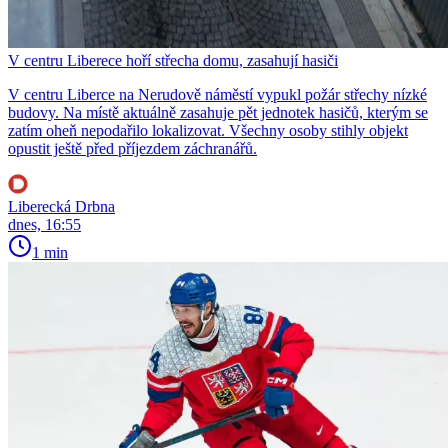
V centru Liberece hoří střecha domu, zasahují hasiči
V centru Liberce na Nerudově náměstí vypukl požár střechy nízké
budovy. Na místě aktuálně zasahuje pět jednotek hasičů, kterým se
zatím oheň nepodařilo lokalizovat. Všechny osoby stihly objekt
opustit ještě před příjezdem záchranářů.
Liberecká Drbna
dnes, 16:55
1 min