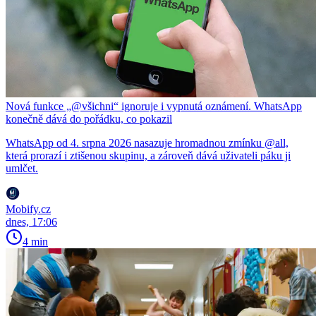
Nová funkce „@všichni“ ignoruje i vypnutá oznámení. WhatsApp
konečně dává do pořádku, co pokazil
WhatsApp od 4. srpna 2026 nasazuje hromadnou zmínku @all,
která prorazí i ztišenou skupinu, a zároveň dává uživateli páku ji
umlčet.
Mobify.cz
dnes, 17:06
4 min