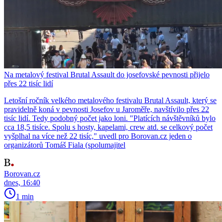
Na metalový festival Brutal Assault do josefovské pevnosti přijelo
přes 22 tisíc lidí
Letošní ročník velkého metalového festivalu Brutal Assault, který se
pravidelně koná v pevnosti Josefov u Jaroměře, navštívilo přes 22
tisíc lidí. Tedy podobný počet jako loni. "Platících návštěvníků bylo
cca 18,5 tisíce. Spolu s hosty, kapelami, crew atd. se celkový počet
vyšplhal na více než 22 tisíc," uvedl pro Borovan.cz jeden o
organizátorů Tomáš Fiala (spolumajitel
Borovan.cz
dnes, 16:40
1 min