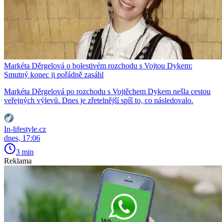
Markéta Děrgelová o bolestivém rozchodu s Vojtou Dykem:
Smutný konec ji pořádně zasáhl
Markéta Děrgelová po rozchodu s Vojtěchem Dykem nešla cestou
veřejných výlevů. Dnes je zřetelnější spíš to, co následovalo.
In-lifestyle.cz
dnes, 17:06
3 min
Reklama