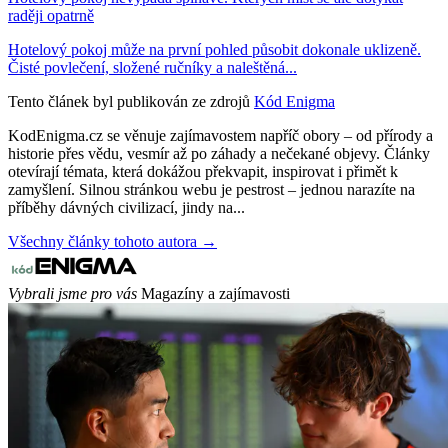
raději opatrně
Hotelový pokoj může na první pohled působit dokonale uklizeně.
Čisté povlečení, složené ručníky a naleštěná...
Tento článek byl publikován ze zdrojů
Kód Enigma
KodEnigma.cz se věnuje zajímavostem napříč obory – od přírody a
historie přes vědu, vesmír až po záhady a nečekané objevy. Články
otevírají témata, která dokážou překvapit, inspirovat i přimět k
zamyšlení. Silnou stránkou webu je pestrost – jednou narazíte na
příběhy dávných civilizací, jindy na...
Všechny články tohoto autora →
Vybrali jsme pro vás
Magazíny a zajímavosti