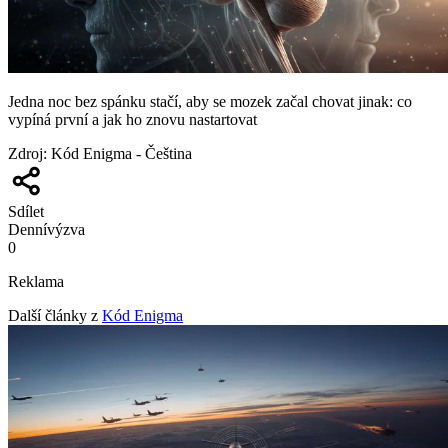
Jedna noc bez spánku stačí, aby se mozek začal chovat jinak: co
vypíná první a jak ho znovu nastartovat
Zdroj
:
Kód Enigma - Čeština
Sdílet
Denní
výzva
0
Reklama
Další články z
Kód Enigma