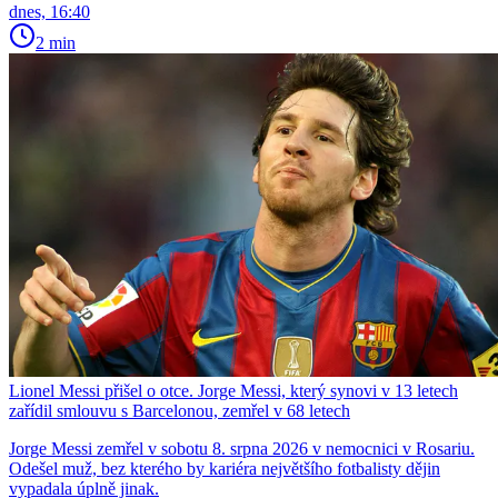
dnes, 16:40
2 min
Lionel Messi přišel o otce. Jorge Messi, který synovi v 13 letech
zařídil smlouvu s Barcelonou, zemřel v 68 letech
Jorge Messi zemřel v sobotu 8. srpna 2026 v nemocnici v Rosariu.
Odešel muž, bez kterého by kariéra největšího fotbalisty dějin
vypadala úplně jinak.