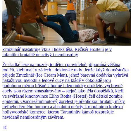
Zmrzlinář masakruje vkus i lidská těla. Režisér Hostelu je v
infantilní brutalitě neuctivý i nemilosrdný
Že sladké leze na mozek, to dětem pravidelně připomíná většina
rodičů, kteří mají v zádech i doktorské rady. Jenže když do městečka
přijede Zmrzlinář (Ice Cream Man), jehož barevná dodávka vyhrává
nakažlivou melodii a ledové cucy na kládě v čokoládě jsou
podobnou měrou hříšně lahodné i démonicky prokleté, výchovné
apely jsou rázem zmasakrovány – stejně jako těla dospěláků, kteří
ve svérázné kinonovince Eliho Rotha (Hostel) čelí dětské zombie
epidemii. Osmdesátiminutový gorefest je přehlídkou brutalit, místy
trefného černého humoru a absolutní neúcty k morálnímu kodexu
hollywoodské komerce, kterou Tarantinův kámoš rozprašuje
nevídaně nemilosrdným závěrem.