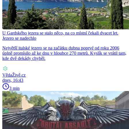
U Gardského jezera se stalo něco, na co místní čekali dvacet let.
Jezero se nadechlo
Největší italské jezero se na začátku dubna poprvé od roku 2006
úplně promísilo až ke dnu v hloubce 270 metrů. Kyslík se vrátil tam,
kde dvě dekády chyběl.
VědaŽivě.cz
dnes, 16:43
3 min