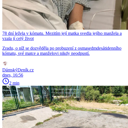
78 dní ležela v kómatu. Mezitím její matka svedla jejího manžela a
vzala jí celý život
Zradu, o níž se dozvěděla po probuzení z osmasedmdesátidenního
kómatu, své matce a manželovi nikdy neodpustí.
DámskýDeník.cz
dnes, 16:56
2 min