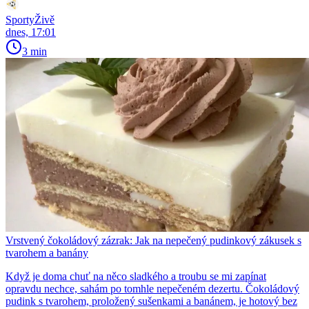
SportyŽivě
dnes, 17:01
3 min
Vrstvený čokoládový zázrak: Jak na nepečený pudinkový zákusek s
tvarohem a banány
Když je doma chuť na něco sladkého a troubu se mi zapínat
opravdu nechce, sahám po tomhle nepečeném dezertu. Čokoládový
pudink s tvarohem, proložený sušenkami a banánem, je hotový bez