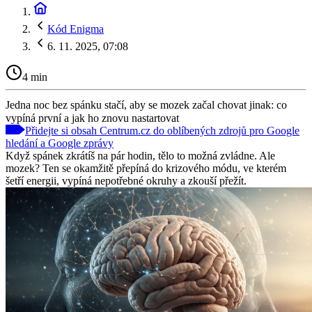
Kód Enigma
6. 11. 2025, 07:08
4 min
Jedna noc bez spánku stačí, aby se mozek začal chovat jinak: co
vypíná první a jak ho znovu nastartovat
Přidejte si obsah Centrum.cz do oblíbených zdrojů pro Google
hledání a Google zprávy
Když spánek zkrátíš na pár hodin, tělo to možná zvládne. Ale
mozek? Ten se okamžitě přepíná do krizového módu, ve kterém
šetří energii, vypíná nepotřebné okruhy a zkouší přežít.