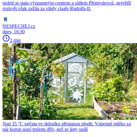
století se stala významným centrem a sídlem Přemyslovců, největší
rozkvět však zažila za vlády císaře Rudolfa II.
NESPECHEJ.cz
dnes, 16:30
2 min
Nad 35 °C rajčata ve skleníku přestanou plodit. Vápenné mléko za
pár korun srazí teplotu dřív, než se listy spálí