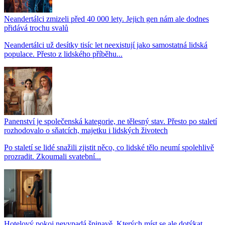
Neandertálci zmizeli před 40 000 lety. Jejich gen nám ale dodnes
přidává trochu svalů
Neandertálci už desítky tisíc let neexistují jako samostatná lidská
populace. Přesto z lidského příběhu...
Panenství je společenská kategorie, ne tělesný stav. Přesto po staletí
rozhodovalo o sňatcích, majetku i lidských životech
Po staletí se lidé snažili zjistit něco, co lidské tělo neumí spolehlivě
prozradit. Zkoumali svatební...
Hotelový pokoj nevypadá špinavě. Kterých míst se ale dotýkat