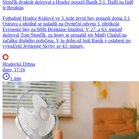
Slončík dvakrát skóroval a Hradec porazil Baník 2:1. Další na řadě
je Besiktas
Fotbalisté Hradce Králové ve 3. kole první ligy porazili doma 2:1
Ostravu a ideálně se naladili na čtvrteční odvetu 3. předkola
Evropské ligy na hřišti Besiktase Istanbul. V 27. a 63. minutě
skóroval Tom Slončík, za hosty se prosadil jen Matěj Chaluš na
začátku druhého poločasu. V tu dobu už hrál Baník v oslabení po
vyloučení Jevhenije Skyby ze 43. minuty.
Hradecká Drbna
dnes, 17:16
1 min