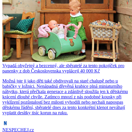
Vypadá obyčejný a bezcenný, ale sběratelé za tento pokojíček pro
panenky z dob Československa vyplácejí 40 000 Kč
Možná jste ji jako děti také obdivovali na staré chalupě nebo u
babičky v ložnici. Nenápadná dřevěná krabice plná miniaturního
nábytku, která přečkala generace a zdánlivě sloužila jen k dětskému
krácení dlouhé chvíle. Zatímco mnozí z nás podobné kousky při
vyklízení pozůstalostí bez milosti vyhodili nebo nechali napospas
dětskému řádění, sběratelé dnes za tento konkrétní klenot neváhají
vyplatit desítky tisíc korun na ruku.
NESPECHEJ.cz