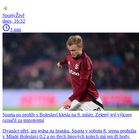
SportyŽivě
dnes, 16:32
3 min
Sparta po prohře s Boleslaví klesla na 9. místo. Zelený její výkony
označil za impotentní
Dvanáct střel, ani jedna na branku. Sparta v sobotu 8. srpna prohrála
v Mladé Boleslavi 0:2 a po třech ligových kolech má jen tři body.