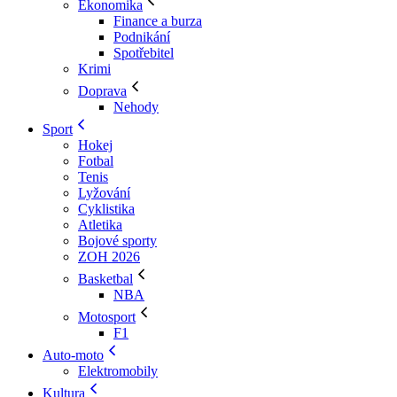
Ekonomika
Finance a burza
Podnikání
Spotřebitel
Krimi
Doprava
Nehody
Sport
Hokej
Fotbal
Tenis
Lyžování
Cyklistika
Atletika
Bojové sporty
ZOH 2026
Basketbal
NBA
Motosport
F1
Auto-moto
Elektromobily
Kultura