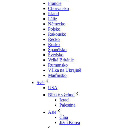
Francie
Chorvatsko
Island
Itálie
Německo
Polsko
Rakousko
Řecko
Rusko
Španělsko
Švédsko
Velká Británie
Rumunsko
Válka na Ukrajině
Maďarsko
Svět
USA
Blízký východ
Izrael
Palestina
Asie
Čína
Jižní Korea