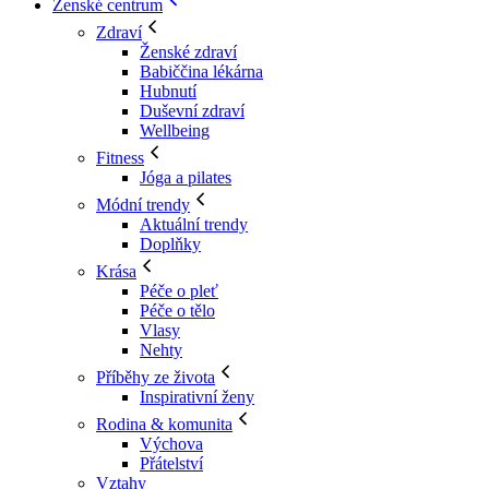
Ženské centrum
Zdraví
Ženské zdraví
Babiččina lékárna
Hubnutí
Duševní zdraví
Wellbeing
Fitness
Jóga a pilates
Módní trendy
Aktuální trendy
Doplňky
Krása
Péče o pleť
Péče o tělo
Vlasy
Nehty
Příběhy ze života
Inspirativní ženy
Rodina & komunita
Výchova
Přátelství
Vztahy