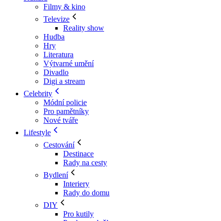
Filmy & kino
Televize
Reality show
Hudba
Hry
Literatura
Výtvarné umění
Divadlo
Digi a stream
Celebrity
Módní policie
Pro pamětníky
Nové tváře
Lifestyle
Cestování
Destinace
Rady na cesty
Bydlení
Interiery
Rady do domu
DIY
Pro kutily