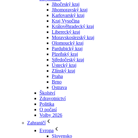
Jihočeský kraj
Jihomoravský kraj
Karlovarský kraj
Kraj Vysočina
Králověhradecký kraj
Liberecký kraj
Moravskoslezský kraj
Olomoucký kraj
Pardubický kraj
Plzeňský kraj
Středočeský kraj
Ústecký kraj
Zlínský kraj
Praha
Brno
Ostrava
Školství
Zdravotnictví
Politika
O počasí
Volby 2026
Zahraničí
Evropa
Slovensko