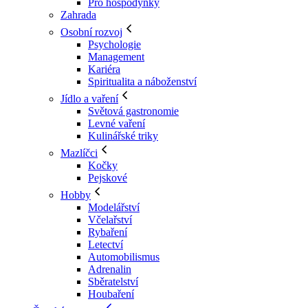
Pro hospodyňky
Zahrada
Osobní rozvoj
Psychologie
Management
Kariéra
Spiritualita a náboženství
Jídlo a vaření
Světová gastronomie
Levné vaření
Kulinářské triky
Mazlíčci
Kočky
Pejskové
Hobby
Modelářství
Včelařství
Rybaření
Letectví
Automobilismus
Adrenalin
Sběratelství
Houbaření