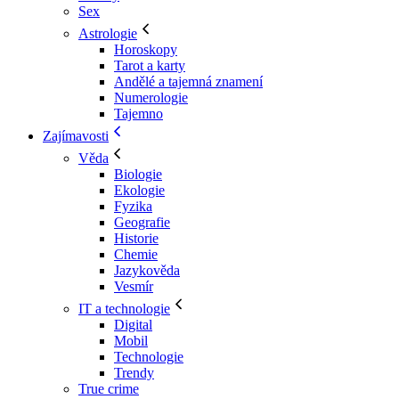
Sex
Astrologie
Horoskopy
Tarot a karty
Andělé a tajemná znamení
Numerologie
Tajemno
Zajímavosti
Věda
Biologie
Ekologie
Fyzika
Geografie
Historie
Chemie
Jazykověda
Vesmír
IT a technologie
Digital
Mobil
Technologie
Trendy
True crime