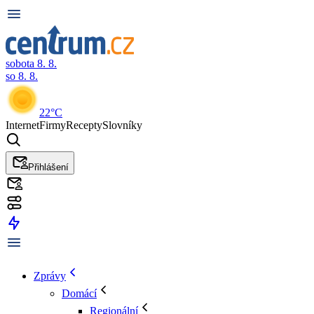
sobota 8. 8.
so 8. 8.
22°C
Internet
Firmy
Recepty
Slovníky
Přihlášení
Zprávy
Domácí
Regionální