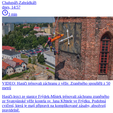
Chalupáři-Zahrádkáři
dnes, 14:57
3 min
VIDEO: Hasiči trénovali záchranu z věže. Zraněného spouštěli z 50
metrů
Hasiči-lezci ze stanice Frýdek-Místek trénovali záchranu zraněného
ze Svatojánské věže kostela sv. Jana Křtitele ve Frýdku. Podobná
cvičení, která je mají připravit na komplikované zásahy, absolvují
pravidelně.