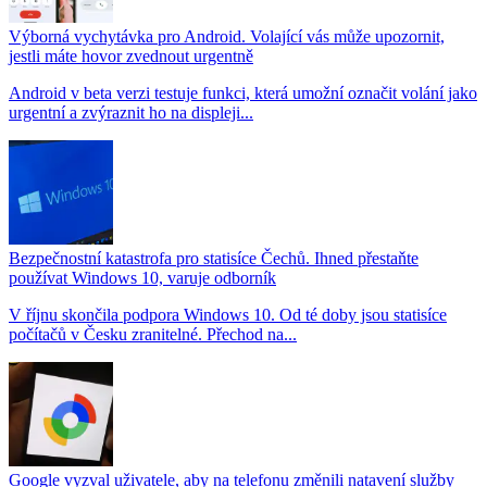
Výborná vychytávka pro Android. Volající vás může upozornit,
jestli máte hovor zvednout urgentně
Android v beta verzi testuje funkci, která umožní označit volání jako
urgentní a zvýraznit ho na displeji...
Bezpečnostní katastrofa pro statisíce Čechů. Ihned přestaňte
používat Windows 10, varuje odborník
V říjnu skončila podpora Windows 10. Od té doby jsou statisíce
počítačů v Česku zranitelné. Přechod na...
Google vyzval uživatele, aby na telefonu změnili natavení služby