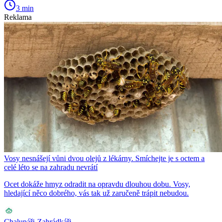
3 min
Reklama
Vosy nesnášejí vůni dvou olejů z lékárny. Smíchejte je s octem a
celé léto se na zahradu nevrátí
Ocet dokáže hmyz odradit na opravdu dlouhou dobu. Vosy,
hledající něco dobrého, vás tak už zaručeně trápit nebudou.
Chalupáři-Zahrádkáři