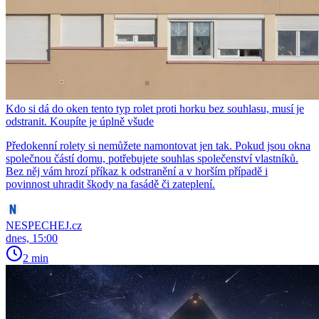
Kdo si dá do oken tento typ rolet proti horku bez souhlasu, musí je
odstranit. Koupíte je úplně všude
Předokenní rolety si nemůžete namontovat jen tak. Pokud jsou okna
společnou částí domu, potřebujete souhlas společenství vlastníků.
Bez něj vám hrozí příkaz k odstranění a v horším případě i
povinnost uhradit škody na fasádě či zateplení.
NESPECHEJ.cz
dnes, 15:00
2 min