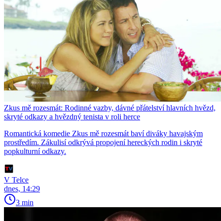
Zkus mě rozesmát: Rodinné vazby, dávné přátelství hlavních hvězd,
skryté odkazy a hvězdný tenista v roli herce
Romantická komedie Zkus mě rozesmát baví diváky havajským
prostředím. Zákulisí odkrývá propojení hereckých rodin i skryté
popkulturní odkazy.
V Telce
dnes, 14:29
3 min