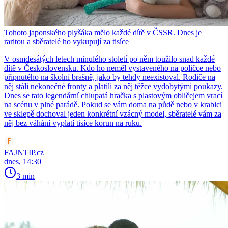
Tohoto japonského plyšáka mělo každé dítě v ČSSR. Dnes je
raritou a sběratelé ho vykupují za tisíce
V osmdesátých letech minulého století po něm toužilo snad každé
dítě v Československu. Kdo ho neměl vystaveného na poličce nebo
připnutého na školní brašně, jako by tehdy neexistoval. Rodiče na
něj stáli nekonečné fronty a platili za něj těžce vydobytými poukazy.
Dnes se tato legendární chlupatá hračka s plastovým obličejem vrací
na scénu v plné parádě. Pokud se vám doma na půdě nebo v krabici
ve sklepě dochoval jeden konkrétní vzácný model, sběratelé vám za
něj bez váhání vyplatí tisíce korun na ruku.
FAJNTIP.cz
dnes, 14:30
3 min