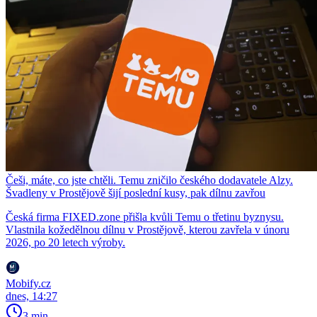
Češi, máte, co jste chtěli. Temu zničilo českého dodavatele Alzy.
Švadleny v Prostějově šijí poslední kusy, pak dílnu zavřou
Česká firma FIXED.zone přišla kvůli Temu o třetinu byznysu.
Vlastnila kožedělnou dílnu v Prostějově, kterou zavřela v únoru
2026, po 20 letech výroby.
Mobify.cz
dnes, 14:27
3 min