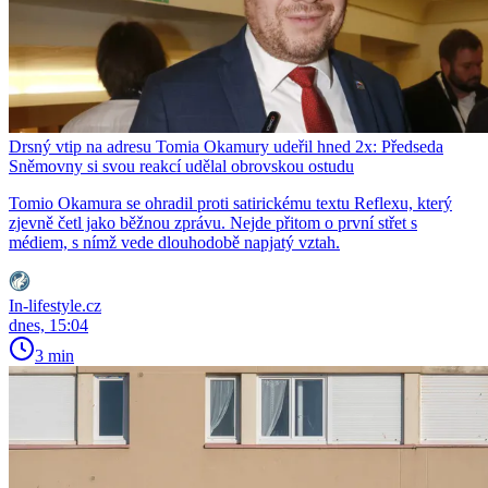
Drsný vtip na adresu Tomia Okamury udeřil hned 2x: Předseda
Sněmovny si svou reakcí udělal obrovskou ostudu
Tomio Okamura se ohradil proti satirickému textu Reflexu, který
zjevně četl jako běžnou zprávu. Nejde přitom o první střet s
médiem, s nímž vede dlouhodobě napjatý vztah.
In-lifestyle.cz
dnes, 15:04
3 min