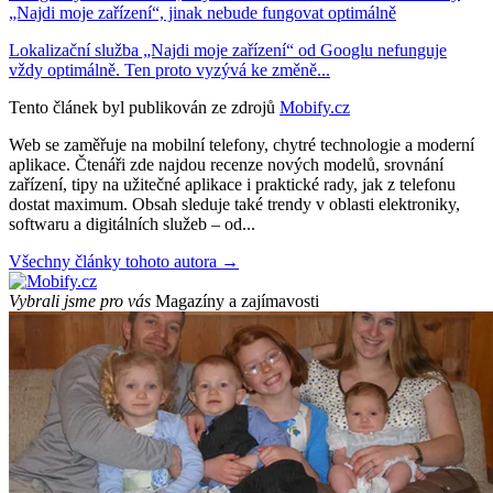
„Najdi moje zařízení“, jinak nebude fungovat optimálně
Lokalizační služba „Najdi moje zařízení“ od Googlu nefunguje
vždy optimálně. Ten proto vyzývá ke změně...
Tento článek byl publikován ze zdrojů
Mobify.cz
Web se zaměřuje na mobilní telefony, chytré technologie a moderní
aplikace. Čtenáři zde najdou recenze nových modelů, srovnání
zařízení, tipy na užitečné aplikace i praktické rady, jak z telefonu
dostat maximum. Obsah sleduje také trendy v oblasti elektroniky,
softwaru a digitálních služeb – od...
Všechny články tohoto autora →
Vybrali jsme pro vás
Magazíny a zajímavosti