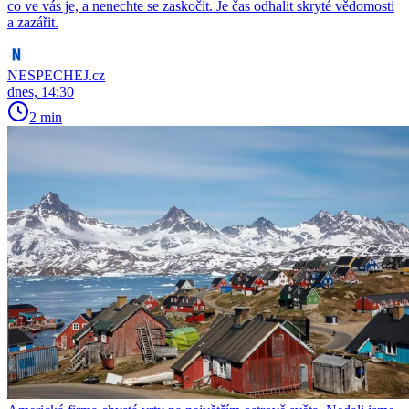
co ve vás je, a nenechte se zaskočit. Je čas odhalit skryté vědomosti
a zazářit.
NESPECHEJ.cz
dnes, 14:30
2 min