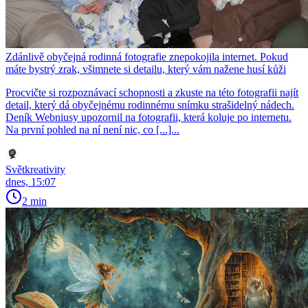
Zdánlivě obyčejná rodinná fotografie znepokojila internet. Pokud
máte bystrý zrak, všimnete si detailu, který vám nažene husí kůži
Procvičte si rozpoznávací schopnosti a zkuste na této fotografii najít
detail, který dá obyčejnému rodinnému snímku strašidelný nádech.
Deník Webniusy upozornil na fotografii, která koluje po internetu.
Na první pohled na ní není nic, co [...]...
Světkreativity
dnes, 15:07
2 min