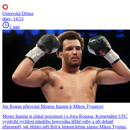
Ostravská Drbna
dnes, 14:53
1 min
Joe Rogan přirovnal Mosese Itaumu k Mikeu Tysonovi
Moses Itauma si získal pozornost i u Joea Rogana. Komentátor UFC
vyzdvihl rychlost mladého bojovníka těžké váhy a při debatě
připomněl, jak blízko měl Brit k historickému zápisu Mikea Tysona.