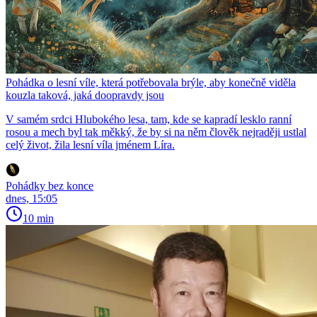
Pohádka o lesní víle, která potřebovala brýle, aby konečně viděla
kouzla taková, jaká doopravdy jsou
V samém srdci Hlubokého lesa, tam, kde se kapradí lesklo ranní
rosou a mech byl tak měkký, že by si na něm člověk nejraději ustlal
celý život, žila lesní víla jménem Líra.
Pohádky bez konce
dnes, 15:05
10 min