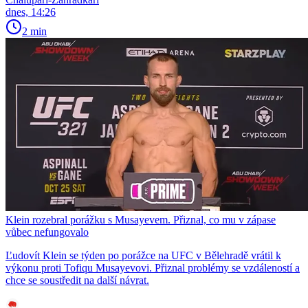
dnes, 14:26
2 min
Klein rozebral porážku s Musayevem. Přiznal, co mu v zápase
vůbec nefungovalo
Ľudovít Klein se týden po porážce na UFC v Bělehradě vrátil k
výkonu proti Tofiqu Musayevovi. Přiznal problémy se vzdáleností a
chce se soustředit na další návrat.