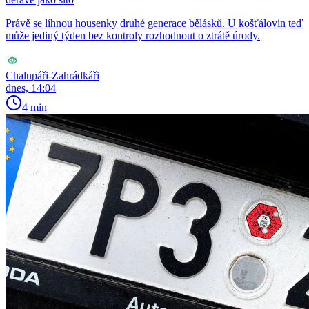
Právě se líhnou housenky druhé generace bělásků. U košťálovin teď
může jediný týden bez kontroly rozhodnout o ztrátě úrody.
Chalupáři-Zahrádkáři
dnes, 14:04
4 min