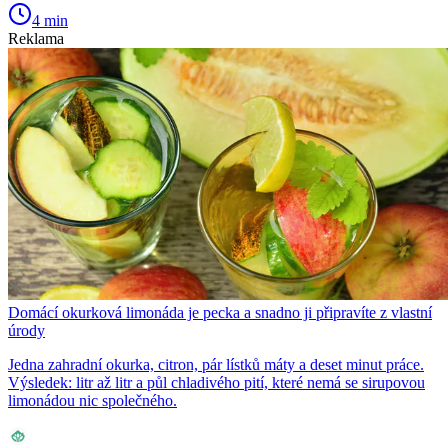
4 min
Reklama
Domácí okurková limonáda je pecka a snadno ji připravíte z vlastní
úrody
Jedna zahradní okurka, citron, pár lístků máty a deset minut práce.
Výsledek: litr až litr a půl chladivého pití, které nemá se sirupovou
limonádou nic společného.