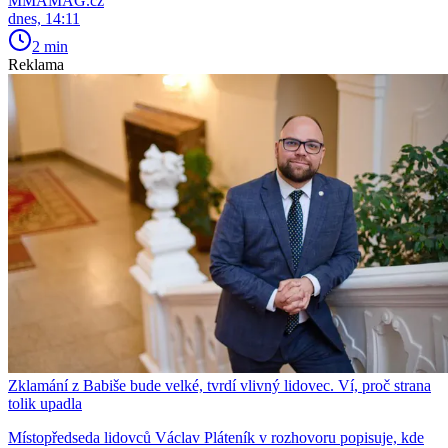
MMAMAG.cz
dnes, 14:11
2 min
Reklama
Zklamání z Babiše bude velké, tvrdí vlivný lidovec. Ví, proč strana
tolik upadla
Místopředseda lidovců Václav Pláteník v rozhovoru popisuje, kde