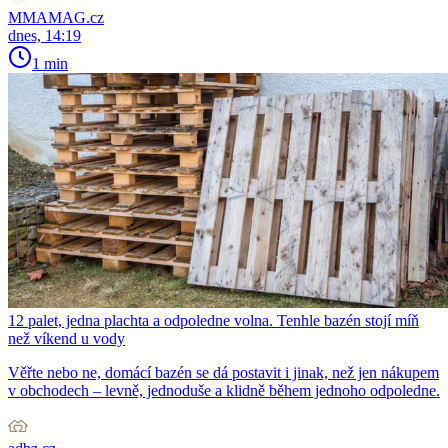
MMAMAG.cz
dnes, 14:19
1 min
12 palet, jedna plachta a odpoledne volna. Tenhle bazén stojí míň
než víkend u vody
Věřte nebo ne, domácí bazén se dá postavit i jinak, než jen nákupem
v obchodech – levně, jednoduše a klidně během jednoho odpoledne.