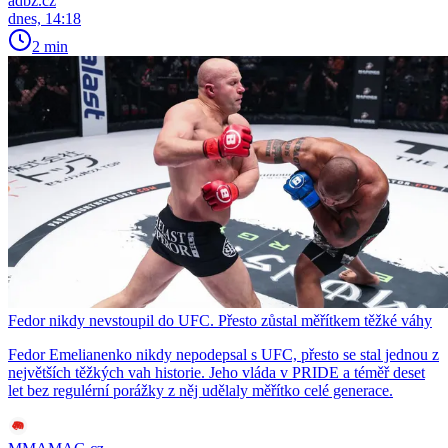
adbz.cz
dnes, 14:18
2 min
Fedor nikdy nevstoupil do UFC. Přesto zůstal měřítkem těžké váhy
Fedor Emelianenko nikdy nepodepsal s UFC, přesto se stal jednou z
největších těžkých vah historie. Jeho vláda v PRIDE a téměř deset
let bez regulérní porážky z něj udělaly měřítko celé generace.