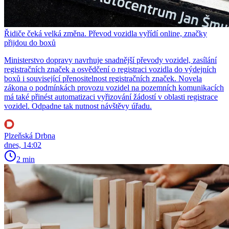
Řidiče čeká velká změna. Převod vozidla vyřídí online, značky
přijdou do boxů
Ministerstvo dopravy navrhuje snadnější převody vozidel, zasílání
registračních značek a osvědčení o registraci vozidla do výdejních
boxů i související přenositelnost registračních značek. Novela
zákona o podmínkách provozu vozidel na pozemních komunikacích
má také přinést automatizaci vyřizování žádostí v oblasti registrace
vozidel. Odpadne tak nutnost návštěvy úřadu.
Plzeňská Drbna
dnes, 14:02
2 min