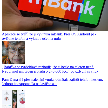
Aplikace se tváří, že ji vyvinula mBank. Přes OS Android pak
ovládne telefon a vykrade účet na nulu
„Babička se tvrdohlavě rozhodla, že si heslo na telefon nedá.
Neuplynul ani týden a přišla o 270 000 Kč,“ povzdychl si vnuk
Paní Dana si i přes naléhání vnuka odmítala zajistit telefon heslem.
Jednou ho zapomněla na lavičce a...