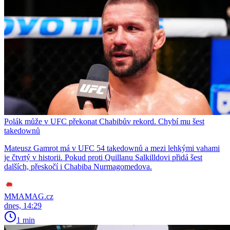
Polák může v UFC překonat Chabibův rekord. Chybí mu šest
takedownů
Mateusz Gamrot má v UFC 54 takedownů a mezi lehkými vahami
je čtvrtý v historii. Pokud proti Quillanu Salkilldovi přidá šest
dalších, přeskočí i Chabiba Nurmagomedova.
MMAMAG.cz
dnes, 14:29
1 min