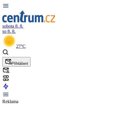
sobota 8. 8.
so 8. 8.
27°C
Přihlášení
Reklama