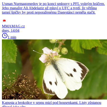
Usman Nurmagomedov je po konci smlouvy s PFL volným hráčem.
Jeho manažer Ali Abdelaziz už mluví o UFC a tvrdí, že většina
tamní špičky by proti neporaženému Dagestánci neměla stačit.
MMAMAG.cz
dnes, 14:04
1 min
Kapusta a brokolice v srpnu mizí pod housenkami. Listy zůstanou
děravé jako síto