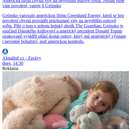
Americká firma chystá vrty na největším ostrově světa. Nedali jsme
vám povolení, varuje ji Grónsko
Grónsko varovalo americkou firmu Greenland Energy, která se bez
povolení chystá provádět průzkumné vrty na největším ostrově
světa. Píše o tom v sobotu britský deník The Guardian. Grónsko je
součástí Dánského království a americký prezident Donald Trump
opakovaně vyjádřil přání dostat ostrov, který má strategický význam
i nerostné bohatství, pod americkou kontrolu.
Aktuálně.cz - Zprávy
dnes, 14:30
Reklama