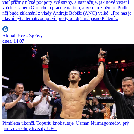
vidí příčiny nízké podpory své strany, a naznačuje, jak nové vedení
v čele s Janem Grolichem pracuje na tom, aby se to změnilo. Podle
něj bude zklamání z vlády Andreje Babiše (ANO) velké. „Pro nás je
hlavní být alternativou právě pro tyto lidi,“ má jasno Pláteník.
Aktuálně.cz - Zprávy
dnes, 14:07
Pimbletta ukončí, Topuriu knokautuje. Usman Nurmagomedov prý
porazí všechny hvězdy UFC