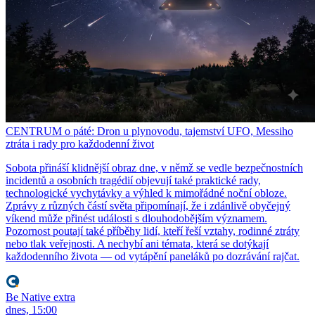
CENTRUM o páté: Dron u plynovodu, tajemství UFO, Messiho
ztráta i rady pro každodenní život
Sobota přináší klidnější obraz dne, v němž se vedle bezpečnostních
incidentů a osobních tragédií objevují také praktické rady,
technologické vychytávky a výhled k mimořádné noční obloze.
Zprávy z různých částí světa připomínají, že i zdánlivě obyčejný
víkend může přinést události s dlouhodobějším významem.
Pozornost poutají také příběhy lidí, kteří řeší vztahy, rodinné ztráty
nebo tlak veřejnosti. A nechybí ani témata, která se dotýkají
každodenního života — od vytápění paneláků po dozrávání rajčat.
Be Native extra
dnes, 15:00