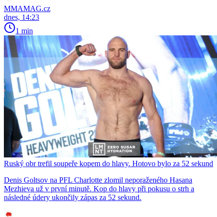
MMAMAG.cz
dnes, 14:23
1 min
Ruský obr trefil soupeře kopem do hlavy. Hotovo bylo za 52 sekund
Denis Goltsov na PFL Charlotte zlomil neporaženého Hasana
Mezhieva už v první minutě. Kop do hlavy při pokusu o strh a
následné údery ukončily zápas za 52 sekund.