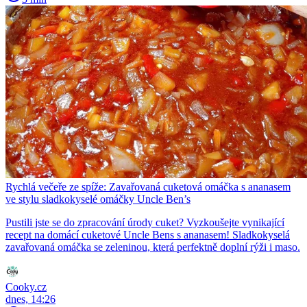
Rychlá večeře ze spíže: Zavařovaná cuketová omáčka s ananasem
ve stylu sladkokyselé omáčky Uncle Ben’s
Pustili jste se do zpracování úrody cuket? Vyzkoušejte vynikající
recept na domácí cuketové Uncle Bens s ananasem! Sladkokyselá
zavařovaná omáčka se zeleninou, která perfektně doplní rýži i maso.
Cooky.cz
dnes, 14:26