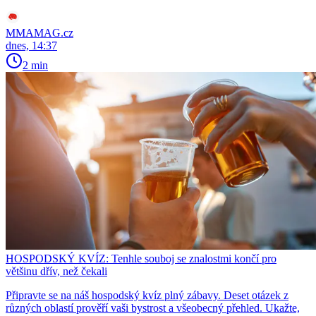
MMAMAG.cz
dnes, 14:37
2 min
HOSPODSKÝ KVÍZ: Tenhle souboj se znalostmi končí pro
většinu dřív, než čekali
Připravte se na náš hospodský kvíz plný zábavy. Deset otázek z
různých oblastí prověří vaši bystrost a všeobecný přehled. Ukažte,