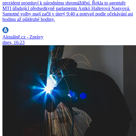
prezident promluví k národnímu shromáždění. Řekla to agentuře
MTI úřadující předsedkyně parlamentu Anikó Hallerová Nagyová.
Samotné volby mají začít v úterý 9:40 a potrvají podle očekávání asi
hodinu až půldruhé hodiny.
Aktuálně.cz - Zprávy
dnes, 16:23