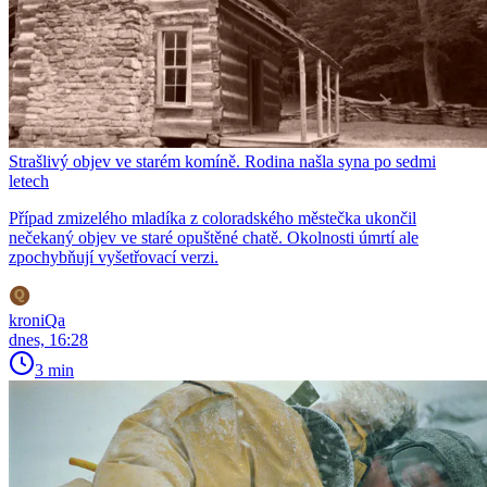
Strašlivý objev ve starém komíně. Rodina našla syna po sedmi
letech
Případ zmizelého mladíka z coloradského městečka ukončil
nečekaný objev ve staré opuštěné chatě. Okolnosti úmrtí ale
zpochybňují vyšetřovací verzi.
kroniQa
dnes, 16:28
3 min