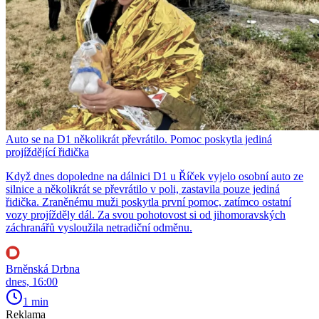
Auto se na D1 několikrát převrátilo. Pomoc poskytla jediná
projíždějící řidička
Když dnes dopoledne na dálnici D1 u Říček vyjelo osobní auto ze
silnice a několikrát se převrátilo v poli, zastavila pouze jediná
řidička. Zraněnému muži poskytla první pomoc, zatímco ostatní
vozy projížděly dál. Za svou pohotovost si od jihomoravských
záchranářů vysloužila netradiční odměnu.
Brněnská Drbna
dnes, 16:00
1 min
Reklama