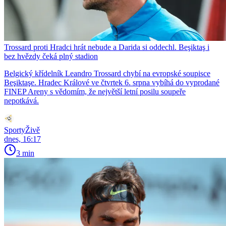
Trossard proti Hradci hrát nebude a Darida si oddechl. Beşiktaş i
bez hvězdy čeká plný stadion
Belgický křídelník Leandro Trossard chybí na evropské soupisce
Beşiktaşe. Hradec Králové ve čtvrtek 6. srpna vybíhá do vyprodané
FINEP Areny s vědomím, že největší letní posilu soupeře
nepotkává.
SportyŽivě
dnes, 16:17
3 min