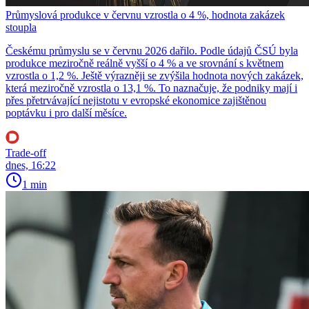
Průmyslová produkce v červnu vzrostla o 4 %, hodnota zakázek
stoupla
Českému průmyslu se v červnu 2026 dařilo. Podle údajů ČSÚ byla
produkce meziročně reálně vyšší o 4 % a ve srovnání s květnem
vzrostla o 1,2 %. Ještě výrazněji se zvýšila hodnota nových zakázek,
která meziročně vzrostla o 13,1 %. To naznačuje, že podniky mají i
přes přetrvávající nejistotu v evropské ekonomice zajištěnou
poptávku i pro další měsíce.
Trade-off
dnes, 16:22
1 min