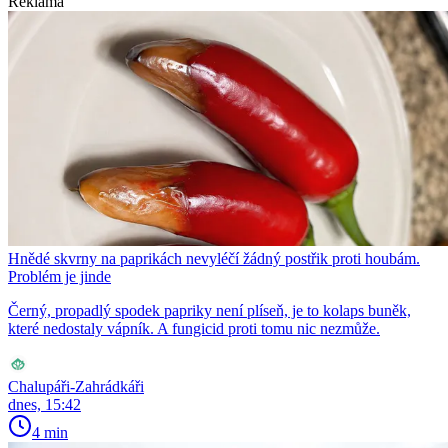
Reklama
Hnědé skvrny na paprikách nevyléčí žádný postřik proti houbám.
Problém je jinde
Černý, propadlý spodek papriky není plíseň, je to kolaps buněk,
které nedostaly vápník. A fungicid proti tomu nic nezmůže.
Chalupáři-Zahrádkáři
dnes, 15:42
4 min