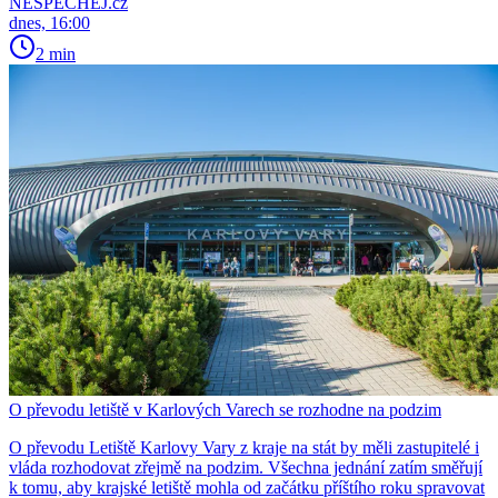
NESPECHEJ.cz
dnes, 16:00
2 min
O převodu letiště v Karlových Varech se rozhodne na podzim
O převodu Letiště Karlovy Vary z kraje na stát by měli zastupitelé i
vláda rozhodovat zřejmě na podzim. Všechna jednání zatím směřují
k tomu, aby krajské letiště mohla od začátku příštího roku spravovat