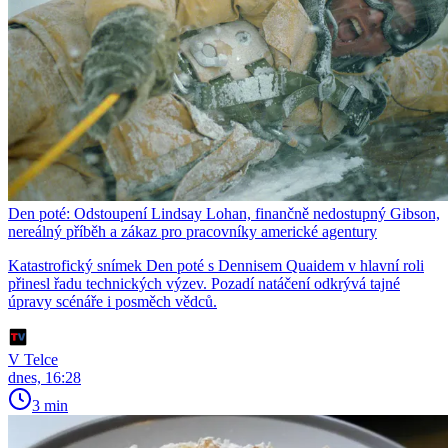
Den poté: Odstoupení Lindsay Lohan, finančně nedostupný Gibson,
nereálný příběh a zákaz pro pracovníky americké agentury
Katastrofický snímek Den poté s Dennisem Quaidem v hlavní roli
přinesl řadu technických výzev. Pozadí natáčení odkrývá tajné
úpravy scénáře i posměch vědců.
V Telce
dnes, 16:28
3 min