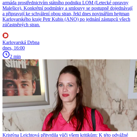
armáda prostřednictvím státního podniku LOM (Letecké opravny
Malešice). Konkrétní podmínky a smlouvy se postupně dojednávají
a připravují ke schválení obou stran, řekl dnes novinářům hejtman
Karlovarského kraje Petr Kubis (ANO) po jednání zástupců všech
zúčastněných stran.
Karlovarská Drbna
dnes, 16:00
2 min
Kristýna Leichtová přitvrdila vůči všem kritikům: K této odvážné