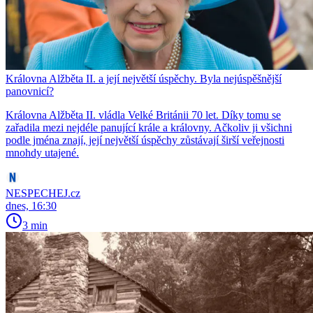
Královna Alžběta II. a její největší úspěchy. Byla nejúspěšnější
panovnicí?
Královna Alžběta II. vládla Velké Británii 70 let. Díky tomu se
zařadila mezi nejdéle panující krále a královny. Ačkoliv ji všichni
podle jména znají, její největší úspěchy zůstávají širší veřejnosti
mnohdy utajené.
NESPECHEJ.cz
dnes, 16:30
3 min