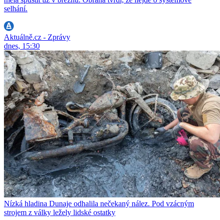
selhání.
Aktuálně.cz - Zprávy
dnes, 15:30
Nízká hladina Dunaje odhalila nečekaný nález. Pod vzácným
strojem z války ležely lidské ostatky