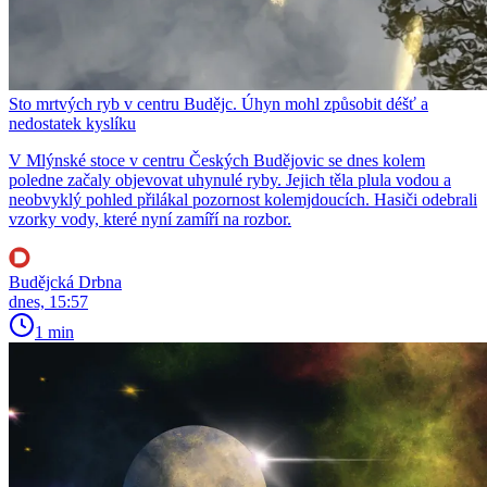
Sto mrtvých ryb v centru Budějc. Úhyn mohl způsobit déšť a
nedostatek kyslíku
V Mlýnské stoce v centru Českých Budějovic se dnes kolem
poledne začaly objevovat uhynulé ryby. Jejich těla plula vodou a
neobvyklý pohled přilákal pozornost kolemjdoucích. Hasiči odebrali
vzorky vody, které nyní zamíří na rozbor.
Budějcká Drbna
dnes, 15:57
1 min