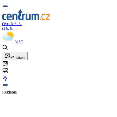
čtvrtek 6. 8.
čt 6. 8.
31°C
Přihlášení
Reklama