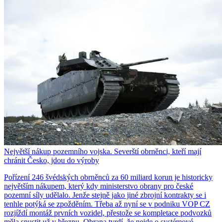
Největší nákup pozemního vojska. Severští obrněnci, kteří mají
chránit Česko, jdou do výroby
Pořízení 246 švédských obrněnců za 60 miliard korun je historicky
největším nákupem, který kdy ministerstvo obrany pro české
pozemní síly udělalo. Jenže stejně jako jiné zbrojní kontrakty se i
tenhle potýká se zpožděním. Třeba až nyní se v podniku VOP CZ
rozjíždí montáž prvních vozidel, přestože se kompletace podvozků
měla spustit už v březnu. Obrana tvrdí, že nejde o systémové