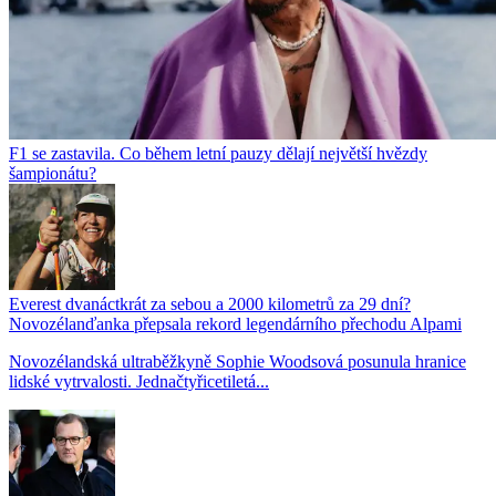
F1 se zastavila. Co během letní pauzy dělají největší hvězdy
šampionátu?
Everest dvanáctkrát za sebou a 2000 kilometrů za 29 dní?
Novozélanďanka přepsala rekord legendárního přechodu Alpami
Novozélandská ultraběžkyně Sophie Woodsová posunula hranice
lidské vytrvalosti. Jednačtyřicetiletá...