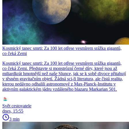
Kosmický tanec smrti: Za 100 let otřese vesmírem srážka gigantů,
co čeká Zemi
Kosmický tanec smrti: Za 100 let otřese vesmírem srážka gigantů,
co čeká Zemi. Představte si monstrózní černé díry, které jsou až
miliardkrát hmotnější než naše Slunce, jak se k sobě divoce přitahují
v těsném gravitačním objetí. Žádná sci-fi literatura, ale čistá realita,
kterou nedávno odhalili astronomové z Max-Planck-Institutu v
aktivním galaktickém jádru vzdáleného blazaru Markarian 501.
Svět cestovatele
dnes, 15:55
3 min