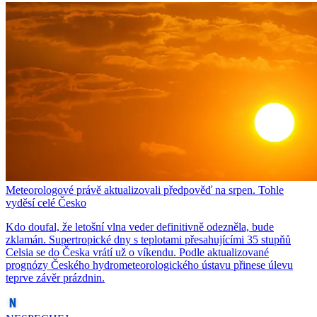
Meteorologové právě aktualizovali předpověď na srpen. Tohle
vyděsí celé Česko
Kdo doufal, že letošní vlna veder definitivně odezněla, bude
zklamán. Supertropické dny s teplotami přesahujícími 35 stupňů
Celsia se do Česka vrátí už o víkendu. Podle aktualizované
prognózy Českého hydrometeorologického ústavu přinese úlevu
teprve závěr prázdnin.