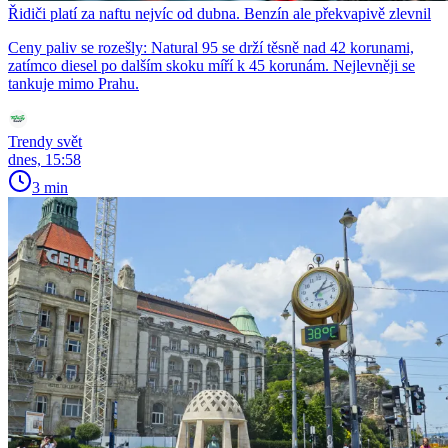
Řidiči platí za naftu nejvíc od dubna. Benzín ale překvapivě zlevnil
Ceny paliv se rozešly: Natural 95 se drží těsně nad 42 korunami,
zatímco diesel po dalším skoku míří k 45 korunám. Nejlevněji se
tankuje mimo Prahu.
Trendy svět
dnes, 15:58
3 min