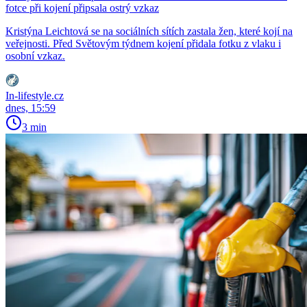
fotce při kojení připsala ostrý vzkaz
Kristýna Leichtová se na sociálních sítích zastala žen, které kojí na
veřejnosti. Před Světovým týdnem kojení přidala fotku z vlaku i
osobní vzkaz.
In-lifestyle.cz
dnes, 15:59
3 min