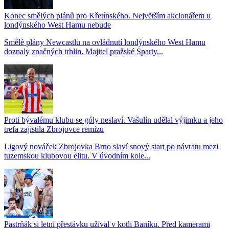
Konec smělých plánů pro Křetínského. Největším akcionářem u
londýnského West Hamu nebude
Smělé plány Newcastlu na ovládnutí londýnského West Hamu
doznaly značných trhlin. Majitel pražské Sparty...
Proti bývalému klubu se góly neslaví. Vašulín udělal výjimku a jeho
trefa zajistila Zbrojovce remízu
Ligový nováček Zbrojovka Brno slaví snový start po návratu mezi
tuzemskou klubovou elitu. V úvodním kole...
Pastrňák si letní přestávku užíval v kotli Baníku. Před kamerami