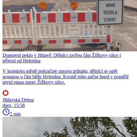
Dopravní peklo v Jihlavě: Dělníci zavřou část Žižkovy ulice i
příjezd od Helenína
V krajském městě pokračuje oprava průtahu, dělníci se opět
posunou o část blíže Helenínu. Kromě toho začne hned v pondělí
první etapa oprav Žižkovy ulice.
Jihlavská Drbna
dnes, 15:58
2 min