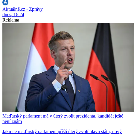
Aktuálně.cz - Zprávy
dnes, 16:24
Reklama
Maďarský parlament má v úterý zvolit prezidenta, kandidát ještě
není znám
Jakmile maďarský parlament příští úterý zvolí hlavu státu, nový