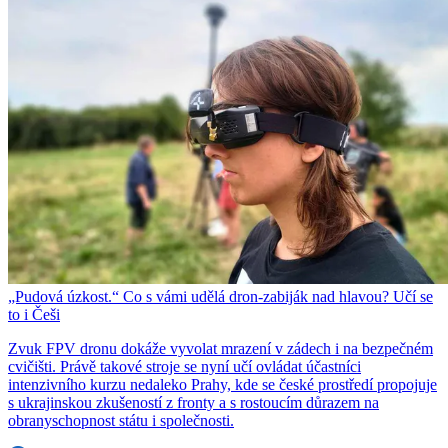
„Pudová úzkost.“ Co s vámi udělá dron-zabiják nad hlavou? Učí se
to i Češi
Zvuk FPV dronu dokáže vyvolat mrazení v zádech i na bezpečném
cvičišti. Právě takové stroje se nyní učí ovládat účastníci
intenzivního kurzu nedaleko Prahy, kde se české prostředí propojuje
s ukrajinskou zkušeností z fronty a s rostoucím důrazem na
obranyschopnost státu i společnosti.