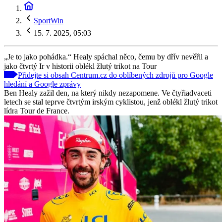
SportWin
15. 7. 2025, 05:03
„Je to jako pohádka.“ Healy spáchal něco, čemu by dřív nevěřil a
jako čtvrtý Ir v historii oblékl žlutý trikot na Tour
Přidejte si obsah Centrum.cz do oblíbených zdrojů pro Google
hledání a Google zprávy
Ben Healy zažil den, na který nikdy nezapomene. Ve čtyřiadvaceti
letech se stal teprve čtvrtým irským cyklistou, jenž oblékl žlutý trikot
lídra Tour de France.