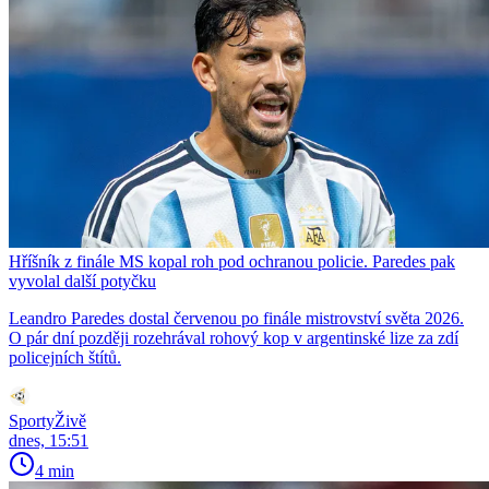
Hříšník z finále MS kopal roh pod ochranou policie. Paredes pak
vyvolal další potyčku
Leandro Paredes dostal červenou po finále mistrovství světa 2026.
O pár dní později rozehrával rohový kop v argentinské lize za zdí
policejních štítů.
SportyŽivě
dnes, 15:51
4 min