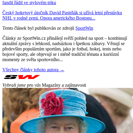
fandil řádil ve stylovém triku
Český hokejový útočník David Pastrňák si užívá letní přestávku
NHL v rodné zemi. Opora amerického Bostonu...
Tento článek byl publikován ze zdrojů
SportWin
Články ze SportWin.cz přinášejí svěží pohled na sport – kombinují
aktuální zprávy s lehkostí, nadsázkou i špetkou zábavy. Věnují se
především populárním sportům, jako je fotbal, hokej, tenis nebo
bojové sporty, ale objevují se i méně tradiční témata a kuriózní
momenty ze světa sportovního...
Všechny články tohoto autora →
Vybrali jsme pro vás
Magazíny a zajímavosti