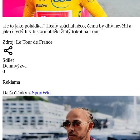
„Je to jako pohádka.“ Healy spáchal něco, čemu by dřív nevěřil a
jako čtvrtý Ir v historii oblékl žlutý trikot na Tour
Zdroj
:
Le Tour de France
Sdílet
Denní
výzva
0
Reklama
Další články z
SportWin