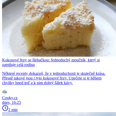
Kokosové řezy se šlehačkou: Jednoduchý moučník, který si
zamiluje celá rodina
Některé recepty dokazují, že v jednoduchosti je skutečně krása.
Přesně takové jsou i tyto kokosové řezy. Upečete si je během
chvilky hned teď a k nim dobrý šálek kávy.
Cooky.cz
dnes, 16:25
2 min