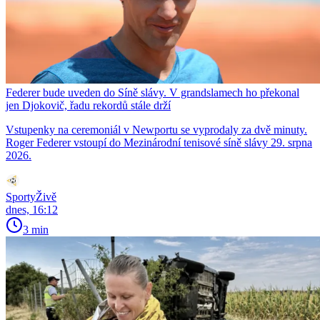
Federer bude uveden do Síně slávy. V grandslamech ho překonal
jen Djokovič, řadu rekordů stále drží
Vstupenky na ceremoniál v Newportu se vyprodaly za dvě minuty.
Roger Federer vstoupí do Mezinárodní tenisové síně slávy 29. srpna
2026.
SportyŽivě
dnes, 16:12
3 min