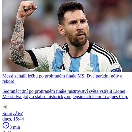
Messi zahájil léčbu po prohraném finále MS. Dva parádní góly a
rekord
Sedmnáct dní po prohraném finále mistrovství světa vstřelil Lionel
Messi dva góly a stal se historicky nejlepším střelcem Leagues Cup.
SportyŽivě
dnes, 15:44
3 min