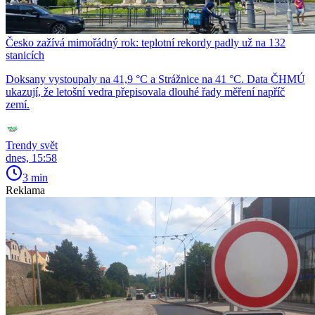
Česko zažívá mimořádný rok: teplotní rekordy padly už na 132
stanicích
Doksany vystoupaly na 41,9 °C a Strážnice na 41 °C. Data ČHMÚ
ukazují, že letošní vedra přepisovala dlouhé řady měření napříč
zemí.
Trendy svět
dnes, 15:58
3 min
Reklama