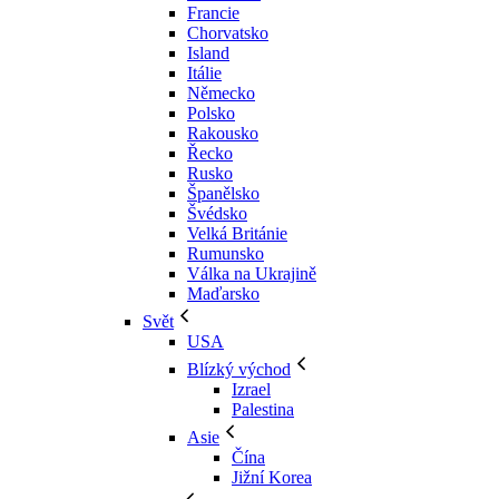
Francie
Chorvatsko
Island
Itálie
Německo
Polsko
Rakousko
Řecko
Rusko
Španělsko
Švédsko
Velká Británie
Rumunsko
Válka na Ukrajině
Maďarsko
Svět
USA
Blízký východ
Izrael
Palestina
Asie
Čína
Jižní Korea