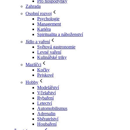
Pro hospodyňky
Zahrada
Osobní rozvoj
Psychologie
Management
Kariéra
Spiritualita a náboženství
Jídlo a vaření
Světová gastronomie
Levné vaření
Kulinářské triky
Mazlíčci
Kočky
Pejskové
Hobby
Modelářství
Včelařství
Rybaření
Letectví
Automobilismus
Adrenalin
Sběratelství
Houbaření