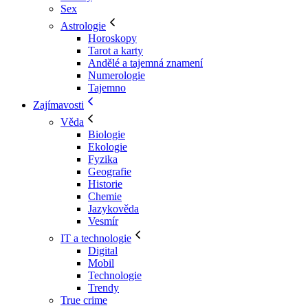
Sex
Astrologie
Horoskopy
Tarot a karty
Andělé a tajemná znamení
Numerologie
Tajemno
Zajímavosti
Věda
Biologie
Ekologie
Fyzika
Geografie
Historie
Chemie
Jazykověda
Vesmír
IT a technologie
Digital
Mobil
Technologie
Trendy
True crime