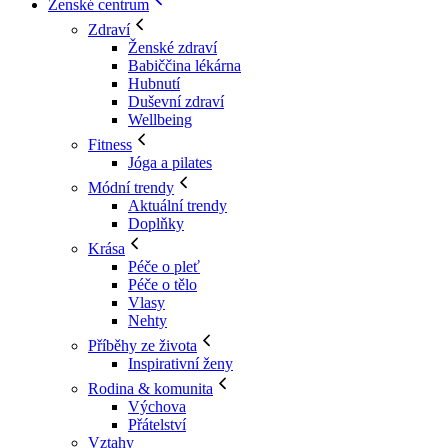
Ženské centrum
Zdraví
Ženské zdraví
Babiččina lékárna
Hubnutí
Duševní zdraví
Wellbeing
Fitness
Jóga a pilates
Módní trendy
Aktuální trendy
Doplňky
Krása
Péče o pleť
Péče o tělo
Vlasy
Nehty
Příběhy ze života
Inspirativní ženy
Rodina & komunita
Výchova
Přátelství
Vztahy