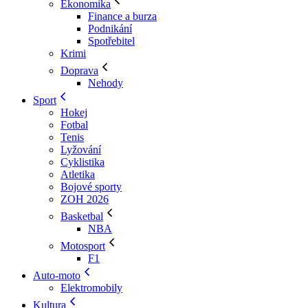
Ekonomika
Finance a burza
Podnikání
Spotřebitel
Krimi
Doprava
Nehody
Sport
Hokej
Fotbal
Tenis
Lyžování
Cyklistika
Atletika
Bojové sporty
ZOH 2026
Basketbal
NBA
Motosport
F1
Auto-moto
Elektromobily
Kultura