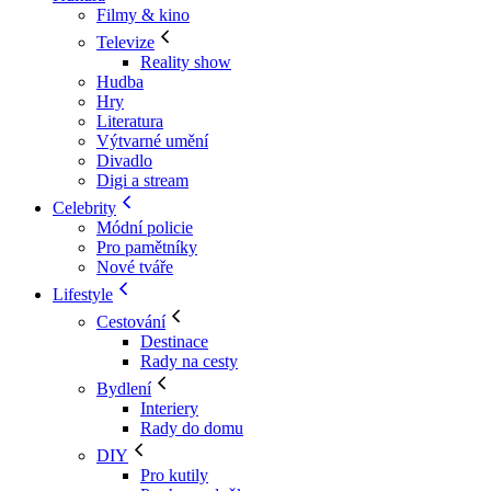
Filmy & kino
Televize
Reality show
Hudba
Hry
Literatura
Výtvarné umění
Divadlo
Digi a stream
Celebrity
Módní policie
Pro pamětníky
Nové tváře
Lifestyle
Cestování
Destinace
Rady na cesty
Bydlení
Interiery
Rady do domu
DIY
Pro kutily