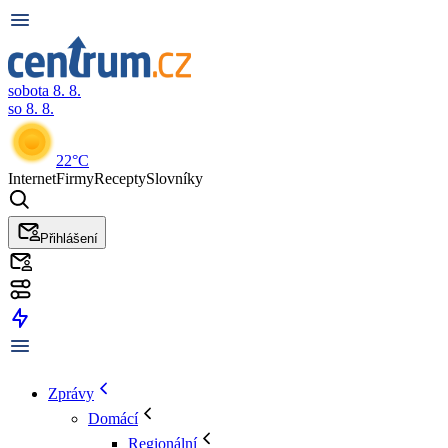
sobota 8. 8.
so 8. 8.
22°C
Internet
Firmy
Recepty
Slovníky
Přihlášení
Zprávy
Domácí
Regionální