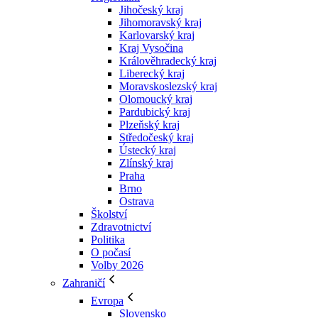
Jihočeský kraj
Jihomoravský kraj
Karlovarský kraj
Kraj Vysočina
Králověhradecký kraj
Liberecký kraj
Moravskoslezský kraj
Olomoucký kraj
Pardubický kraj
Plzeňský kraj
Středočeský kraj
Ústecký kraj
Zlínský kraj
Praha
Brno
Ostrava
Školství
Zdravotnictví
Politika
O počasí
Volby 2026
Zahraničí
Evropa
Slovensko