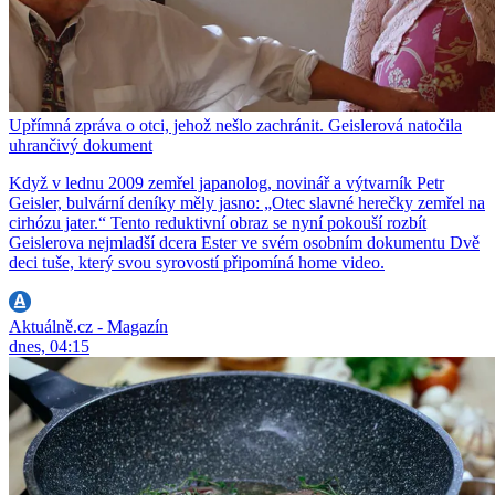
Upřímná zpráva o otci, jehož nešlo zachránit. Geislerová natočila
uhrančivý dokument
Když v lednu 2009 zemřel japanolog, novinář a výtvarník Petr
Geisler, bulvární deníky měly jasno: „Otec slavné herečky zemřel na
cirhózu jater.“ Tento reduktivní obraz se nyní pokouší rozbít
Geislerova nejmladší dcera Ester ve svém osobním dokumentu Dvě
deci tuše, který svou syrovostí připomíná home video.
Aktuálně.cz - Magazín
dnes, 04:15