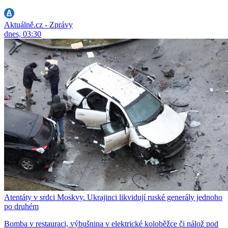
Aktuálně.cz - Zprávy
dnes, 03:30
Atentáty v srdci Moskvy. Ukrajinci likvidují ruské generály jednoho
po druhém
Bomba v restauraci, výbušnina v elektrické koloběžce či nálož pod