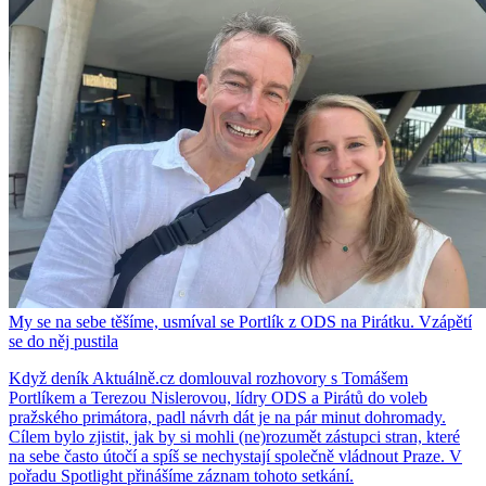
My se na sebe těšíme, usmíval se Portlík z ODS na Pirátku. Vzápětí
se do něj pustila
Když deník Aktuálně.cz domlouval rozhovory s Tomášem
Portlíkem a Terezou Nislerovou, lídry ODS a Pirátů do voleb
pražského primátora, padl návrh dát je na pár minut dohromady.
Cílem bylo zjistit, jak by si mohli (ne)rozumět zástupci stran, které
na sebe často útočí a spíš se nechystají společně vládnout Praze. V
pořadu Spotlight přinášíme záznam tohoto setkání.