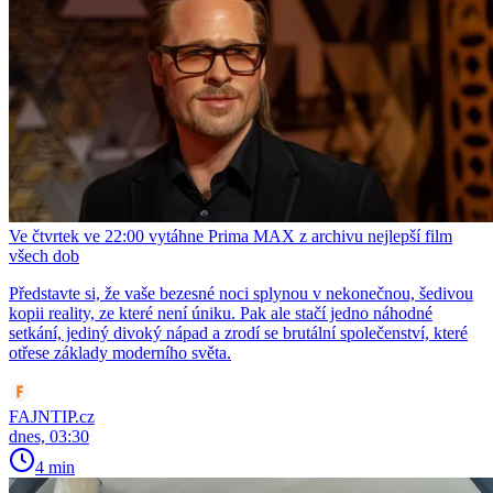
Ve čtvrtek ve 22:00 vytáhne Prima MAX z archivu nejlepší film
všech dob
Představte si, že vaše bezesné noci splynou v nekonečnou, šedivou
kopii reality, ze které není úniku. Pak ale stačí jedno náhodné
setkání, jediný divoký nápad a zrodí se brutální společenství, které
otřese základy moderního světa.
FAJNTIP.cz
dnes, 03:30
4 min