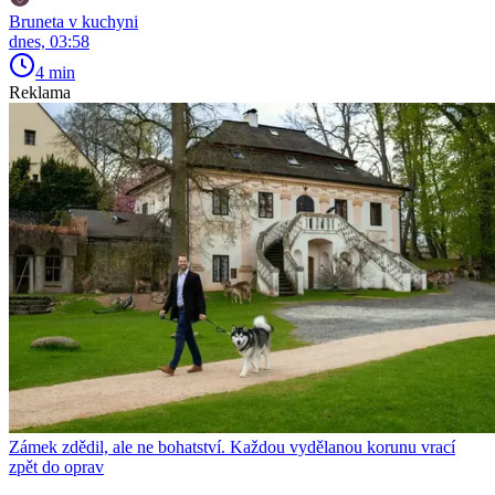
Bruneta v kuchyni
dnes, 03:58
4 min
Reklama
Zámek zdědil, ale ne bohatství. Každou vydělanou korunu vrací
zpět do oprav