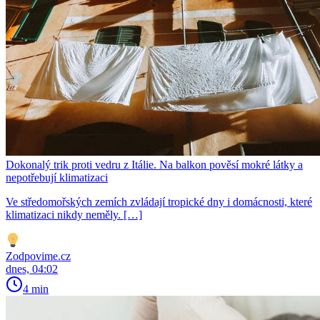
Dokonalý trik proti vedru z Itálie. Na balkon pověsí mokré látky a
nepotřebují klimatizaci
Ve středomořských zemích zvládají tropické dny i domácnosti, které
klimatizaci nikdy neměly. […]
Zodpovime.cz
dnes, 04:02
4 min