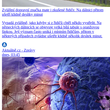
Zvláštní dopravní značka mate i zkušené řidiče. Na dálnici přitom
ušetří klidně desítky minut
Vypadá zvláštně, jako kdyby si z řidičů chtěl někdo vystřelit. Na
německých dálnicích se objevuje velká bílá tabule s oranžovou
šipkou. Její význam často uniká i místním řidičům, přitom v
některých případech zvládne ušetřit klidně několik desítek minut.
Aktuálně.cz - Zprávy
dnes, 03:45