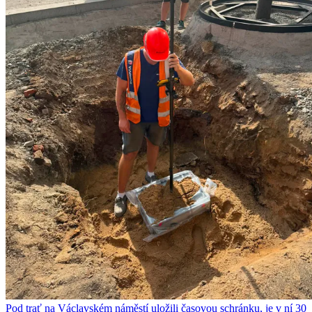
Pod trať na Václavském náměstí uložili časovou schránku, je v ní 30