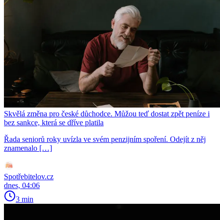
Skvělá změna pro české důchodce. Můžou teď dostat zpět peníze i
bez sankce, která se dříve platila
Řada seniorů roky uvízla ve svém penzijním spoření. Odejít z něj
znamenalo […]
Spotřebitelov.cz
dnes, 04:06
3 min