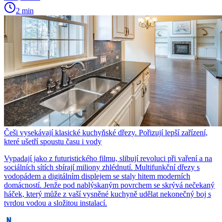
2 min
Češi vysekávají klasické kuchyňské dřezy. Pořizují lepší zařízení,
které ušetří spoustu času i vody
Vypadají jako z futuristického filmu, slibují revoluci při vaření a na
sociálních sítích sbírají miliony zhlédnutí. Multifunkční dřezy s
vodopádem a digitálním displejem se staly hitem moderních
domácností. Jenže pod nablýskaným povrchem se skrývá nečekaný
háček, který může z vaší vysněné kuchyně udělat nekonečný boj s
tvrdou vodou a složitou instalací.