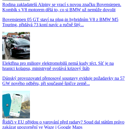
Rodina zakladatelů Alpiny se vrací s novou značku Bovensiepen.
Kombík s V8 motorem dělá to, co si BMW už nemůže dovolit
Bovensiepen 05 GT staví na plug-in hybridním V8 z BMW M5
Touring, přidává 73 koní navíc a ručně šitý...
Elektřina pro miliony elektromobilů nemá kudy téct. Síť je na
hranici kolapsu, ministryně svolává krizový štáb
Dánský provozovatel přenosové soustavy eviduje požadavky na 57
GW nového odběru, při současné špičce země...
Řidiči v EU přijdou o varování před radary? Soud dal státům právo
zakázat upozornění ve Waze i Google Maps