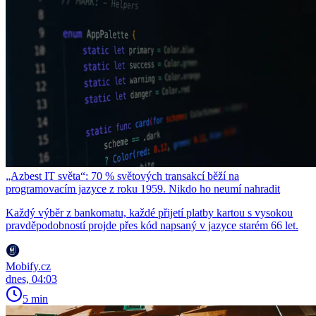
„Azbest IT světa“: 70 % světových transakcí běží na
programovacím jazyce z roku 1959. Nikdo ho neumí nahradit
Každý výběr z bankomatu, každé přijetí platby kartou s vysokou
pravděpodobností projde přes kód napsaný v jazyce starém 66 let.
Mobify.cz
dnes, 04:03
5 min