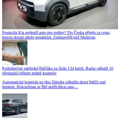
Postavila Kia nejlepší auto pro rodiny? Do Česka přijelo za cenu,
kterou dosud nikdo nenabízel. Zajímavější než Multivan
Podmínečné odebrání řidičáku za jízdu 134 km/h. Radar odhalil 10
přestupků během jediné kontroly
Automatická kontrola na jihu Dánska odhalila deset řidičů nad
limitem. Rekordman se řítil stotřicítkou tam,...