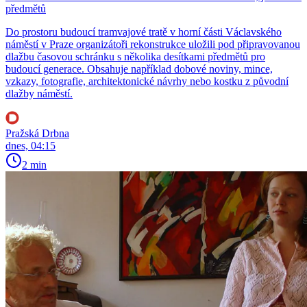
předmětů
Do prostoru budoucí tramvajové tratě v horní části Václavského
náměstí v Praze organizátoři rekonstrukce uložili pod připravovanou
dlažbu časovou schránku s několika desítkami předmětů pro
budoucí generace. Obsahuje například dobové noviny, mince,
vzkazy, fotografie, architektonické návrhy nebo kostku z původní
dlažby náměstí.
Pražská Drbna
dnes, 04:15
2 min