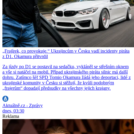
„Frajírek, co provokuje.“ Ukrajincům v Česku vadí incidenty piráta
z D1. Okamura přitvrdil
Za jízdy po D1 se postavil na sedačku, vykláněl se střešním oknem
a vše si natáčel na mobil. Případ ukrajinského piráta silnic má další
dohru. Zatímco šéf SPD Tomio Okamura žádá jeho deportaci, lidé z
ukrajinské komunity v Česku si stěžují, že kvůli podobným
„frajerům“ dopadají předsudky na všechny jejich krajany.
Aktuálně.cz - Zprávy
dnes, 03:30
Reklama