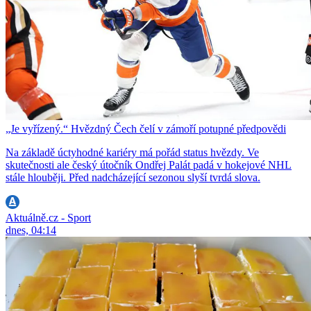
„Je vyřízený.“ Hvězdný Čech čelí v zámoří potupné předpovědi
Na základě úctyhodné kariéry má pořád status hvězdy. Ve
skutečnosti ale český útočník Ondřej Palát padá v hokejové NHL
stále hlouběji. Před nadcházející sezonou slyší tvrdá slova.
Aktuálně.cz - Sport
dnes, 04:14