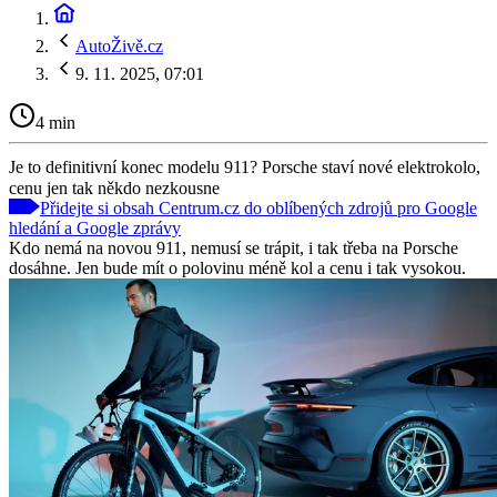
AutoŽivě.cz
9. 11. 2025, 07:01
4 min
Je to definitivní konec modelu 911? Porsche staví nové elektrokolo,
cenu jen tak někdo nezkousne
Přidejte si obsah Centrum.cz do oblíbených zdrojů pro Google
hledání a Google zprávy
Kdo nemá na novou 911, nemusí se trápit, i tak třeba na Porsche
dosáhne. Jen bude mít o polovinu méně kol a cenu i tak vysokou.