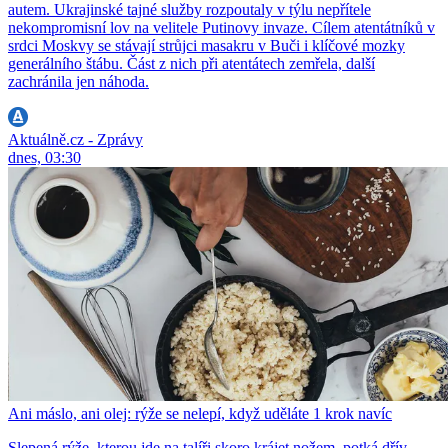
autem. Ukrajinské tajné služby rozpoutaly v týlu nepřítele
nekompromisní lov na velitele Putinovy invaze. Cílem atentátníků v
srdci Moskvy se stávají strůjci masakru v Buči i klíčové mozky
generálního štábu. Část z nich při atentátech zemřela, další
zachránila jen náhoda.
Aktuálně.cz - Zprávy
dnes, 03:30
Ani máslo, ani olej: rýže se nelepí, když uděláte 1 krok navíc
Slepená rýže, kterou jde na talíři skoro krájet nožem, potká dřív