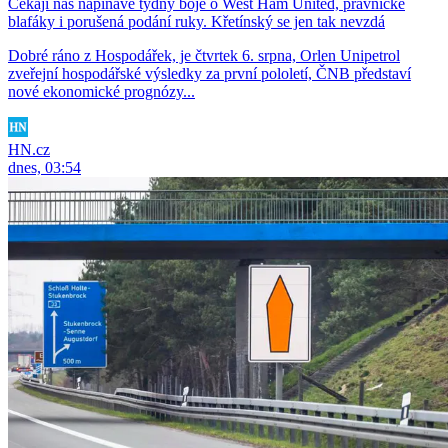
Čekají nás napínavé týdny boje o West Ham United, právnické
blafáky i porušená podání ruky. Křetínský se jen tak nevzdá
Dobré ráno z Hospodářek, je čtvrtek 6. srpna, Orlen Unipetrol
zveřejní hospodářské výsledky za první pololetí, ČNB představí
nové ekonomické prognózy...
HN.cz
dnes, 03:54