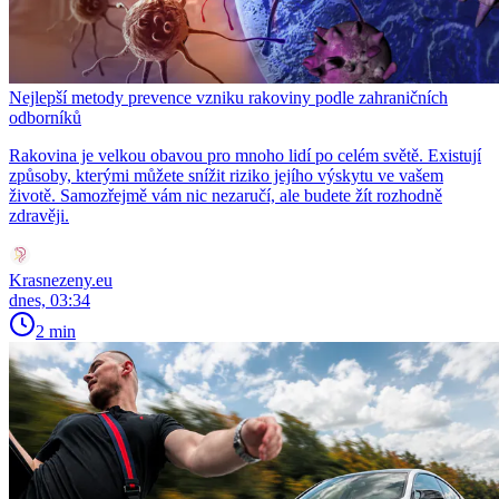
Nejlepší metody prevence vzniku rakoviny podle zahraničních
odborníků
Rakovina je velkou obavou pro mnoho lidí po celém světě. Existují
způsoby, kterými můžete snížit riziko jejího výskytu ve vašem
životě. Samozřejmě vám nic nezaručí, ale budete žít rozhodně
zdravěji.
Krasnezeny.eu
dnes, 03:34
2 min