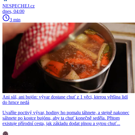
NESPECHEJ.cz
dnes, 04:00
3 min
Ani sůl, ani bujón: vývar dostane chuť z 1 věci, kterou většina lidí
do hrnce nedá
Uvaříte poctivý vývar, hodiny ho pomalu táhnete, a stejně nakonec
sáhnete po kostce bujónu, aby ta chuť konečně seděla. Přitom
existuje přírodní cesta, jak základu dodat plnou a sytou chuť...