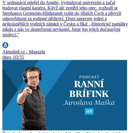
V sedmnácti odešel do Anglie, vystudoval univerzitu a začal
budovat vlastní kariéru. Když ale zemřel jeho otec, rozhodl se
Stephanos Germenis-Hildprandt vrátit do jižních Čech a převzít
odpovědnost za rodinné dědictví. Dnes spravuje jeden z
nejkrásnějších vodních zámků v Česku a říká: „Historické památky
nikdo z nás ve skutečnosti nevlastní. Jsme jen jejich dočasnými
správci.“
Aktuálně.cz - Magazín
dnes, 03:55