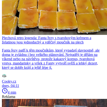
Plechová retro legenda: Fanta řezy s tvarohovým krémem a
želatinou jsou jednoduchý a vděčný moučník na plech
Fanta řezy patří k těm moučníkům, které vypadají slavnostně, ale
doma je zvládnu i bez velkého plánování. Nejraději je dělám na
víkend nebo na návštěvu, protože kakaový korpus, tvarohová
vrstva, mandarinky a vršek z Fanty vytvoří svěží a lehký dezert,
který se dobře krájí a ještě lépe jí.
Cooky.cz
dnes, 04:11
4 min
Reklama