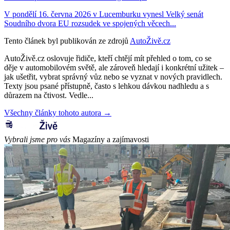
V pondělí 16. června 2026 v Lucemburku vynesl Velký senát
Soudního dvora EU rozsudek ve spojených věcech...
Tento článek byl publikován ze zdrojů
AutoŽivě.cz
AutoŽivě.cz oslovuje řidiče, kteří chtějí mít přehled o tom, co se
děje v automobilovém světě, ale zároveň hledají i konkrétní užitek –
jak ušetřit, vybrat správný vůz nebo se vyznat v nových pravidlech.
Texty jsou psané přístupně, často s lehkou dávkou nadhledu a s
důrazem na čtivost. Vedle...
Všechny články tohoto autora →
Vybrali jsme pro vás
Magazíny a zajímavosti