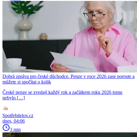
Dobrá zpráva pro české důchodce. Penze v roce 2026 zase poroste a
můžete si spočítat o kolik
České penze se zvedají každý rok a začátkem roku 2026 tomu
nebylo […]
Spotřebitelov.cz
dnes, 04:06
3 min