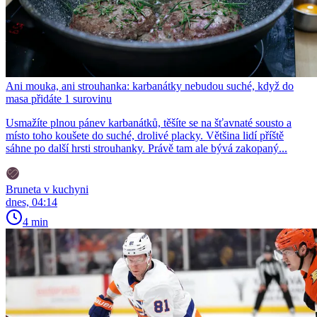
Ani mouka, ani strouhanka: karbanátky nebudou suché, když do
masa přidáte 1 surovinu
Usmažíte plnou pánev karbanátků, těšíte se na šťavnaté sousto a
místo toho koušete do suché, drolivé placky. Většina lidí příště
sáhne po další hrsti strouhanky. Právě tam ale bývá zakopaný...
Bruneta v kuchyni
dnes, 04:14
4 min