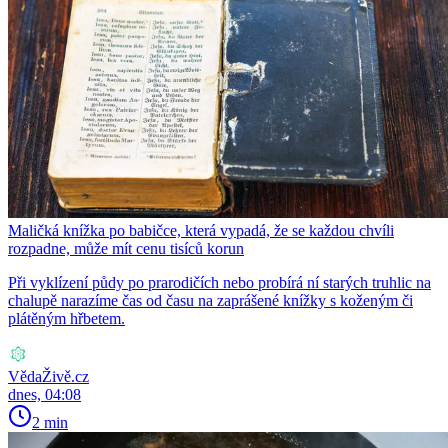
Maličká knížka po babičce, která vypadá, že se každou chvíli
rozpadne, může mít cenu tisíců korun
Při vyklízení půdy po prarodičích nebo probírá ní starých truhlic na
chalupě narazíme čas od času na zaprášené knížky s koženým či
plátěným hřbetem.
VědaŽivě.cz
dnes, 04:08
2 min