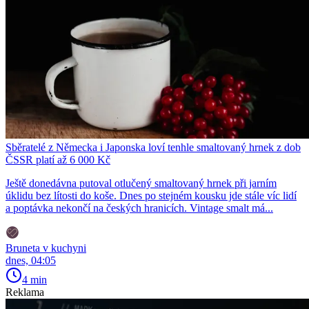
Sběratelé z Německa i Japonska loví tenhle smaltovaný hrnek z dob
ČSSR platí až 6 000 Kč
Ještě donedávna putoval otlučený smaltovaný hrnek při jarním
úklidu bez lítosti do koše. Dnes po stejném kousku jde stále víc lidí
a poptávka nekončí na českých hranicích. Vintage smalt má...
Bruneta v kuchyni
dnes, 04:05
4 min
Reklama