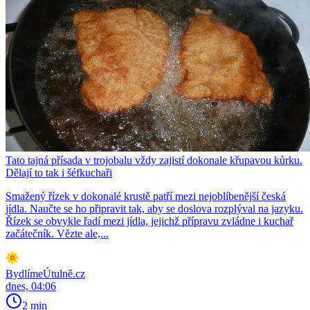
Tato tajná přísada v trojobalu vždy zajistí dokonale křupavou kůrku.
Dělají to tak i šéfkuchaři
Smažený řízek v dokonalé krustě patří mezi nejoblíbenější česká
jídla. Naučte se ho připravit tak, aby se doslova rozplýval na jazyku.
Řízek se obvykle řadí mezi jídla, jejichž přípravu zvládne i kuchař
začátečník. Vězte ale,...
BydlímeÚtulně.cz
dnes, 04:06
2 min