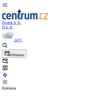
čtvrtek 6. 8.
čt 6. 8.
24°C
Přihlášení
Reklama