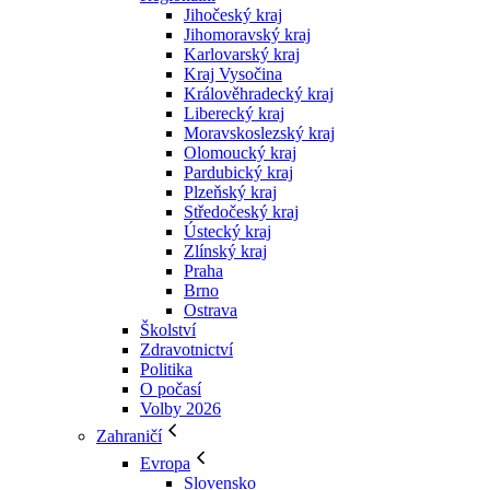
Jihočeský kraj
Jihomoravský kraj
Karlovarský kraj
Kraj Vysočina
Králověhradecký kraj
Liberecký kraj
Moravskoslezský kraj
Olomoucký kraj
Pardubický kraj
Plzeňský kraj
Středočeský kraj
Ústecký kraj
Zlínský kraj
Praha
Brno
Ostrava
Školství
Zdravotnictví
Politika
O počasí
Volby 2026
Zahraničí
Evropa
Slovensko