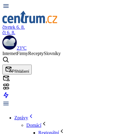
čtvrtek 6. 8.
čt 6. 8.
23°C
Internet
Firmy
Recepty
Slovníky
Přihlášení
Zprávy
Domácí
Regionální