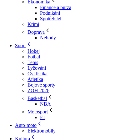
Ekonomika
Finance a burza
Podnikání
Spotřebitel
Krimi
Doprava
Nehody
Sport
Hokej
Fotbal
Tenis
Lyžování
Cyklistika
Atletika
Bojové sporty
ZOH 2026
Basketbal
NBA
Motosport
F1
Auto-moto
Elektromobily
Kultura