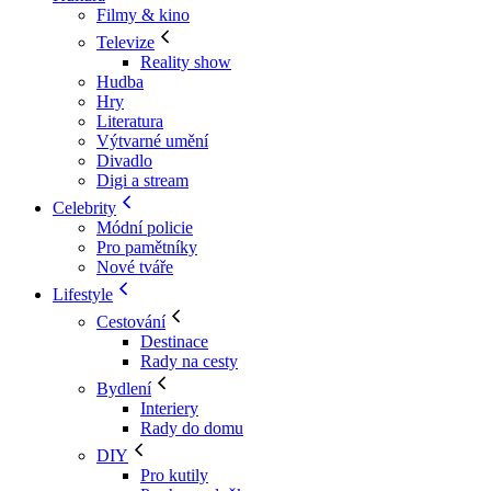
Filmy & kino
Televize
Reality show
Hudba
Hry
Literatura
Výtvarné umění
Divadlo
Digi a stream
Celebrity
Módní policie
Pro pamětníky
Nové tváře
Lifestyle
Cestování
Destinace
Rady na cesty
Bydlení
Interiery
Rady do domu
DIY
Pro kutily