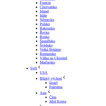
Francie
Chorvatsko
Island
Itálie
Německo
Polsko
Rakousko
Řecko
Rusko
Španělsko
Švédsko
Velká Británie
Rumunsko
Válka na Ukrajině
Maďarsko
Svět
USA
Blízký východ
Izrael
Palestina
Asie
Čína
Jižní Korea