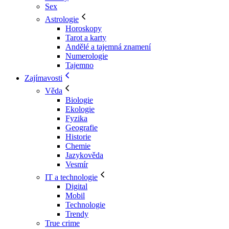
Sex
Astrologie
Horoskopy
Tarot a karty
Andělé a tajemná znamení
Numerologie
Tajemno
Zajímavosti
Věda
Biologie
Ekologie
Fyzika
Geografie
Historie
Chemie
Jazykověda
Vesmír
IT a technologie
Digital
Mobil
Technologie
Trendy
True crime