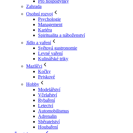
Pro hospodyňky
Zahrada
Osobní rozvoj
Psychologie
Management
Kariéra
Spiritualita a náboženství
Jídlo a vaření
Světová gastronomie
Levné vaření
Kulinářské triky
Mazlíčci
Kočky
Pejskové
Hobby
Modelářství
Včelařství
Rybaření
Letectví
Automobilismus
Adrenalin
Sběratelství
Houbaření