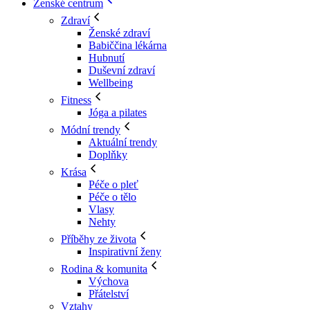
Ženské centrum
Zdraví
Ženské zdraví
Babiččina lékárna
Hubnutí
Duševní zdraví
Wellbeing
Fitness
Jóga a pilates
Módní trendy
Aktuální trendy
Doplňky
Krása
Péče o pleť
Péče o tělo
Vlasy
Nehty
Příběhy ze života
Inspirativní ženy
Rodina & komunita
Výchova
Přátelství
Vztahy