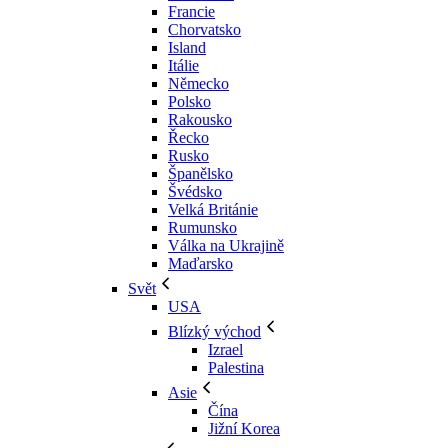
Francie
Chorvatsko
Island
Itálie
Německo
Polsko
Rakousko
Řecko
Rusko
Španělsko
Švédsko
Velká Británie
Rumunsko
Válka na Ukrajině
Maďarsko
Svět
USA
Blízký východ
Izrael
Palestina
Asie
Čína
Jižní Korea