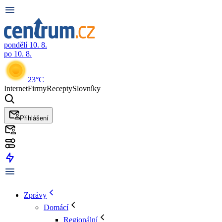
pondělí 10. 8.
po 10. 8.
23°C
Internet
Firmy
Recepty
Slovníky
Přihlášení
Zprávy
Domácí
Regionální