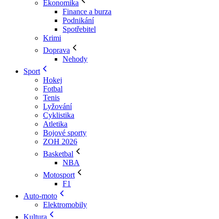
Ekonomika
Finance a burza
Podnikání
Spotřebitel
Krimi
Doprava
Nehody
Sport
Hokej
Fotbal
Tenis
Lyžování
Cyklistika
Atletika
Bojové sporty
ZOH 2026
Basketbal
NBA
Motosport
F1
Auto-moto
Elektromobily
Kultura