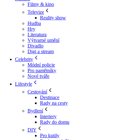
Filmy & kino
Televize
Reality show
Hudba
Hry
Literatura
Výtvarné umění
Divadlo
Digi a stream
Celebrity
Módní policie
Pro pamětníky
Nové tváře
Lifestyle
Cestování
Destinace
Rady na cesty
Bydlení
Interiery
Rady do domu
DIY
Pro kutily