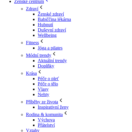
Ženské centrum
Zdraví
Ženské zdraví
Babiččina lékárna
Hubnutí
Duševní zdraví
Wellbeing
Fitness
Jóga a pilates
Módní trendy
Aktuální trendy
Doplňky
Krása
Péče o pleť
Péče o tělo
Vlasy
Nehty
Příběhy ze života
Inspirativní ženy
Rodina & komunita
Výchova
Přátelství
Vztahy