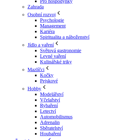
Pro hospodyňky
Zahrada
Osobní rozvoj
Psychologie
Management
Kariéra
Spiritualita a náboženství
Jídlo a vaření
Světová gastronomie
Levné vaření
Kulinářské triky
Mazlíčci
Kočky
Pejskové
Hobby
Modelářství
Včelařství
Rybaření
Letectví
Automobilismus
Adrenalin
Sběratelství
Houbaření