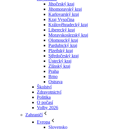
Jihočeský kraj
Jihomoravský kraj
Karlovarský kraj
Kraj Vysočina
Králověhradecký kraj
Liberecký kraj
Moravskoslezský kraj
Olomoucký kraj
Pardubický kraj
Plzeňský kraj
Středočeský kraj
Ústecký kraj
Zlínský kraj
Praha
Brno
Ostrava
Školství
Zdravotnictví
Politika
O počasí
Volby 2026
Zahraničí
Evropa
Slovensko