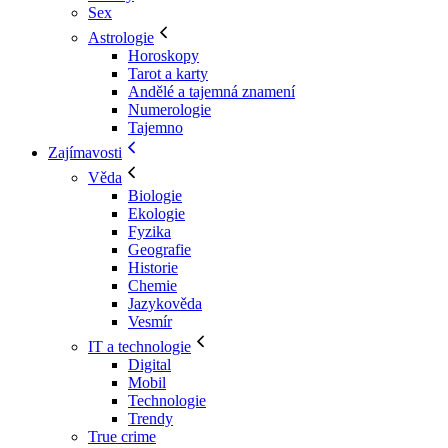
Sex
Astrologie
Horoskopy
Tarot a karty
Andělé a tajemná znamení
Numerologie
Tajemno
Zajímavosti
Věda
Biologie
Ekologie
Fyzika
Geografie
Historie
Chemie
Jazykověda
Vesmír
IT a technologie
Digital
Mobil
Technologie
Trendy
True crime