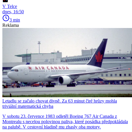
V Telce
dnes, 16:50
3 min
Reklama
Letadlu se začalo chovat divně. Za 63 minut čiré hrůzy mohla
triviální matematická chyba
V sobotu 23. července 1983 odletěl Boeing 767 Air Canada z
Montrealu s necelou polovinou paliva, které posádka předpokládala
na palubě. V cestovní hladině mu zhasly oba motory.