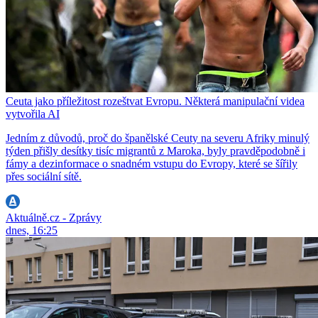
Ceuta jako příležitost rozeštvat Evropu. Některá manipulační videa
vytvořila AI
Jedním z důvodů, proč do španělské Ceuty na severu Afriky minulý
týden přišly desítky tisíc migrantů z Maroka, byly pravděpodobně i
fámy a dezinformace o snadném vstupu do Evropy, které se šířily
přes sociální sítě.
Aktuálně.cz - Zprávy
dnes, 16:25