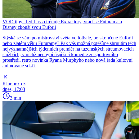
VOD tipy: Ted Lasso trénuje Extraktory, vrací se Futurama a
Disney zkouší svou Euforii
Stýská se vám po mistrovství světa ve fotbale, po skončené Euforii
nebo zlatém věku Futuramy? Pak vás možná potěšíme shrnutím těch
nejvýznamnějších týdenních premiér na tuzemských streamovacích
službách, v nichž nechybí úspěšná komedie ze sportovního
prostředí, retro novinka Ryana Murphyho nebo nová řada kultovní
animované sci-fi.
Kinobox.cz
dnes, 17:03
3 min