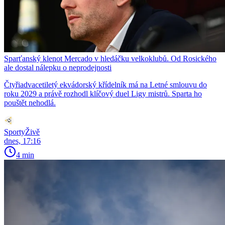
Sparťanský klenot Mercado v hledáčku velkoklubů. Od Rosického
ale dostal nálepku o neprodejnosti
Čtyřiadvacetiletý ekvádorský křídelník má na Letné smlouvu do
roku 2029 a právě rozhodl klíčový duel Ligy mistrů. Sparta ho
pouštět nehodlá.
SportyŽivě
dnes, 17:16
4 min