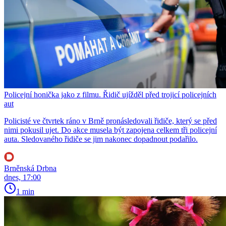
Policejní honička jako z filmu. Řidič ujížděl před trojicí policejních
aut
Policisté ve čtvrtek ráno v Brně pronásledovali řidiče, který se před
nimi pokusil ujet. Do akce musela být zapojena celkem tři policejní
auta. Sledovaného řidiče se jim nakonec dopadnout podařilo.
Brněnská Drbna
dnes, 17:00
1 min