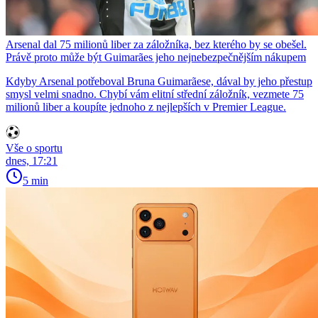
Arsenal dal 75 milionů liber za záložníka, bez kterého by se obešel.
Právě proto může být Guimarães jeho nejnebezpečnějším nákupem
Kdyby Arsenal potřeboval Bruna Guimarãese, dával by jeho přestup
smysl velmi snadno. Chybí vám elitní střední záložník, vezmete 75
milionů liber a koupíte jednoho z nejlepších v Premier League.
Vše o sportu
dnes, 17:21
5 min