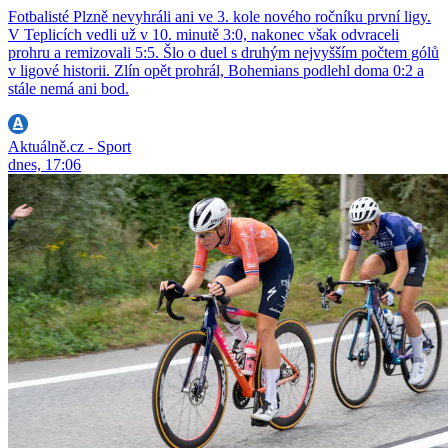
Fotbalisté Plzně nevyhráli ani ve 3. kole nového ročníku první ligy.
V Teplicích vedli už v 10. minutě 3:0, nakonec však odvraceli
prohru a remizovali 5:5. Šlo o duel s druhým nejvyšším počtem gólů
v ligové historii. Zlín opět prohrál, Bohemians podlehl doma 0:2 a
stále nemá ani bod.
Aktuálně.cz - Sport
dnes, 17:06