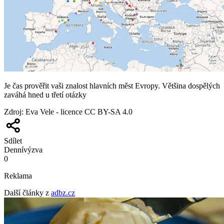
Je čas prověřit vaši znalost hlavních měst Evropy. Většina dospělých
zaváhá hned u třetí otázky
Zdroj
:
Eva Vele - licence CC BY-SA 4.0
Sdílet
Denní
výzva
0
Reklama
Další články z
adbz.cz