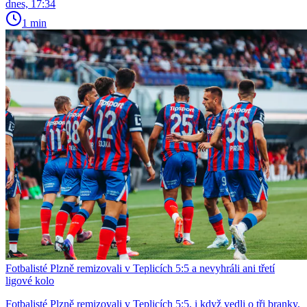
dnes, 17:34
1 min
Fotbalisté Plzně remizovali v Teplicích 5:5 a nevyhráli ani třetí
ligové kolo
Fotbalisté Plzně remizovali v Teplicích 5:5, i když vedli o tři branky,