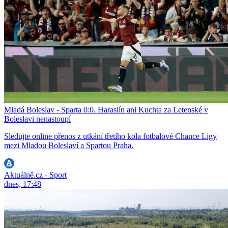
Mladá Boleslav - Sparta 0:0. Haraslín ani Kuchta za Letenské v
Boleslavi nenastoupí
Sledujte online přenos z utkání třetího kola fotbalové Chance Ligy
mezi Mladou Boleslaví a Spartou Praha.
Aktuálně.cz - Sport
dnes, 17:48