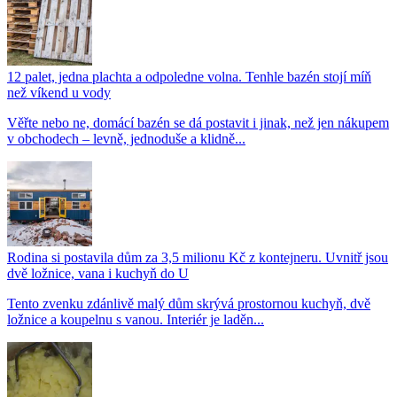
12 palet, jedna plachta a odpoledne volna. Tenhle bazén stojí míň
než víkend u vody
Věřte nebo ne, domácí bazén se dá postavit i jinak, než jen nákupem
v obchodech – levně, jednoduše a klidně...
Rodina si postavila dům za 3,5 milionu Kč z kontejneru. Uvnitř jsou
dvě ložnice, vana i kuchyň do U
Tento zvenku zdánlivě malý dům skrývá prostornou kuchyň, dvě
ložnice a koupelnu s vanou. Interiér je laděn...