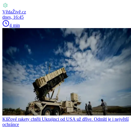
VědaŽivě.cz
dnes, 16:45
4 min
Klíčové rakety chtěli Ukrajinci od USA už dříve. Odmítl je i největší
ochránce