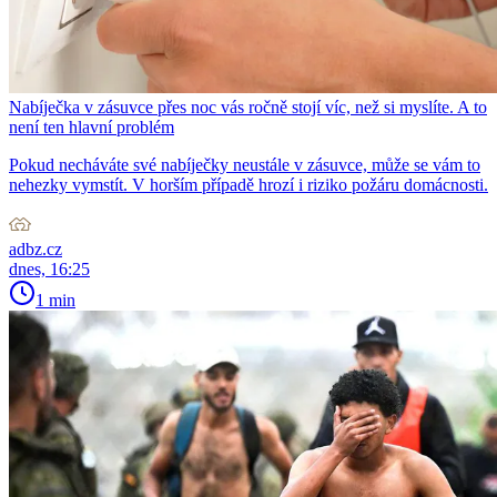
Nabíječka v zásuvce přes noc vás ročně stojí víc, než si myslíte. A to
není ten hlavní problém
Pokud necháváte své nabíječky neustále v zásuvce, může se vám to
nehezky vymstít. V horším případě hrozí i riziko požáru domácnosti.
adbz.cz
dnes, 16:25
1 min