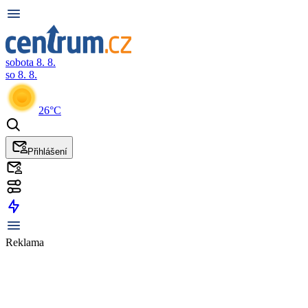
sobota 8. 8.
so 8. 8.
26°C
Přihlášení
Reklama