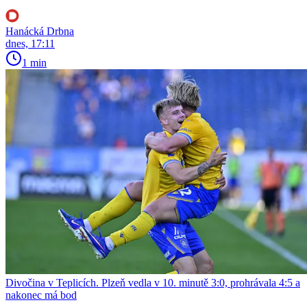
Hanácká Drbna
dnes, 17:11
1 min
Divočina v Teplicích. Plzeň vedla v 10. minutě 3:0, prohrávala 4:5 a
nakonec má bod