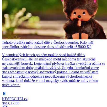
Tohoto plyšáka mělo každé dítě v Československu. Kdo měl
speciálního svítícího, dostane dnes od sběratelů až 5000 Kč
V osmdesátých letech po něm toužilo snad každé dítě v
Československu, ale jen málokdo mohl mít doma ten skutečně
nejvzácnější kousek. Legendární plyšová hračka s velkýma očima se
stala symbolem doby, málokdo však ví, že jedna konkrétní verze
dnes představuje hotový sběratelský poklad. Pokud ve vaší staré
krabici s hračkami odpočívá nepoškozená východoněmecká
varianta, která dokáže v noci magicky svítit, můžete mít v rukou
tisíce korun.
NESPECHEJ.cz
dnes, 17:00