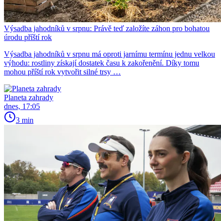
Výsadba jahodníků v srpnu: Právě teď založíte záhon pro bohatou
úrodu příští rok
Výsadba jahodníků v srpnu má oproti jarnímu termínu jednu velkou
výhodu: rostliny získají dostatek času k zakořenění. Díky tomu
mohou příští rok vytvořit silné trsy …
Planeta zahrady
dnes, 17:05
3 min