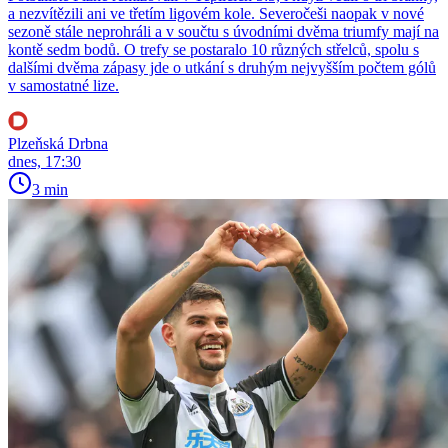
a nezvítězili ani ve třetím ligovém kole. Severočeši naopak v nové
sezoně stále neprohráli a v součtu s úvodními dvěma triumfy mají na
kontě sedm bodů. O trefy se postaralo 10 různých střelců, spolu s
dalšími dvěma zápasy jde o utkání s druhým nejvyšším počtem gólů
v samostatné lize.
Plzeňská Drbna
dnes, 17:30
3 min