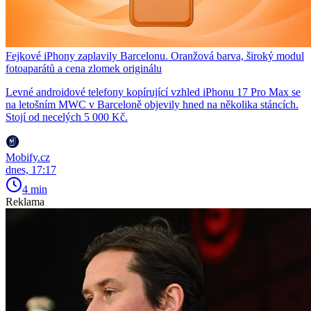
Fejkové iPhony zaplavily Barcelonu. Oranžová barva, široký modul
fotoaparátů a cena zlomek originálu
Levné androidové telefony kopírující vzhled iPhonu 17 Pro Max se
na letošním MWC v Barceloně objevily hned na několika stáncích.
Stojí od necelých 5 000 Kč.
Mobify.cz
dnes, 17:17
4 min
Reklama