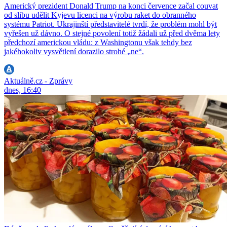
Americký prezident Donald Trump na konci července začal couvat
od slibu udělit Kyjevu licenci na výrobu raket do obranného
systému Patriot. Ukrajinští představitelé tvrdí, že problém mohl být
vyřešen už dávno. O stejné povolení totiž žádali už před dvěma lety
předchozí americkou vládu: z Washingtonu však tehdy bez
jakéhokoliv vysvětlení dorazilo strohé „ne“.
Aktuálně.cz - Zprávy
dnes, 16:40