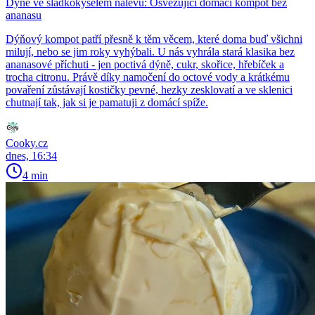
Dýně ve sladkokyselém nálevu: Osvěžující domácí kompot bez
ananasu
Dýňový kompot patří přesně k těm věcem, které doma buď všichni
milují, nebo se jim roky vyhýbali. U nás vyhrála stará klasika bez
ananasové příchuti - jen poctivá dýně, cukr, skořice, hřebíček a
trocha citronu. Právě díky namočení do octové vody a krátkému
povaření zůstávají kostičky pevné, hezky zesklovatí a ve sklenici
chutnají tak, jak si je pamatuji z domácí spíže.
Cooky.cz
dnes, 16:34
4 min