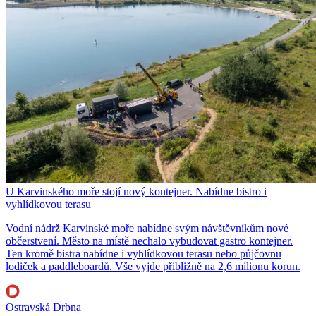
U Karvinského moře stojí nový kontejner. Nabídne bistro i
vyhlídkovou terasu
Vodní nádrž Karvinské moře nabídne svým návštěvníkům nové
občerstvení. Město na místě nechalo vybudovat gastro kontejner.
Ten kromě bistra nabídne i vyhlídkovou terasu nebo půjčovnu
lodiček a paddleboardů. Vše vyjde přibližně na 2,6 milionu korun.
Ostravská Drbna