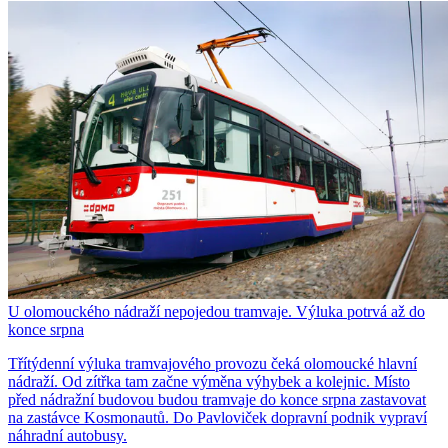
U olomouckého nádraží nepojedou tramvaje. Výluka potrvá až do
konce srpna
Třítýdenní výluka tramvajového provozu čeká olomoucké hlavní
nádraží. Od zítřka tam začne výměna výhybek a kolejnic. Místo
před nádražní budovou budou tramvaje do konce srpna zastavovat
na zastávce Kosmonautů. Do Pavloviček dopravní podnik vypraví
náhradní autobusy.