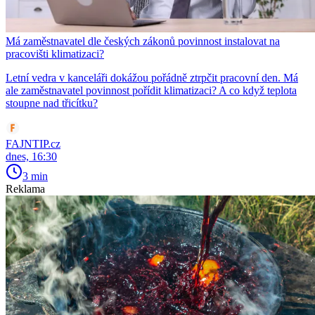
Má zaměstnavatel dle českých zákonů povinnost instalovat na
pracovišti klimatizaci?
Letní vedra v kanceláři dokážou pořádně ztrpčit pracovní den. Má
ale zaměstnavatel povinnost pořídit klimatizaci? A co když teplota
stoupne nad třicítku?
FAJNTIP.cz
dnes, 16:30
3 min
Reklama