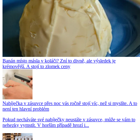
Banán místo másla v koláči? Zní to divně, ale výsledek je
krémovější. A stojí to zlomek ceny
Nabíječka v zásuvce přes noc vás ročně stojí víc, než si myslíte. A to
není ten hlavní problém
Pokud necháváte své nabíječky neustále v zásuvce, může se vám to
nehezky vymstít. V horším případě hrozí i...