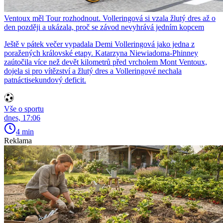
Ventoux měl Tour rozhodnout. Volleringová si vzala žlutý dres až o
den později a ukázala, proč se závod nevyhrává jedním kopcem
Ještě v pátek večer vypadala Demi Volleringová jako jedna z
poražených královské etapy. Katarzyna Niewiadoma-Phinney
zaútočila více než devět kilometrů před vrcholem Mont Ventoux,
dojela si pro vítězství a žlutý dres a Volleringové nechala
patnáctisekundový deficit.
Vše o sportu
dnes, 17:06
4 min
Reklama