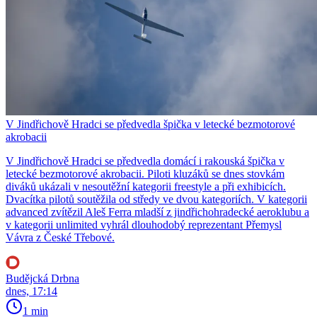
V Jindřichově Hradci se předvedla špička v letecké bezmotorové
akrobacii
V Jindřichově Hradci se předvedla domácí i rakouská špička v
letecké bezmotorové akrobacii. Piloti kluzáků se dnes stovkám
diváků ukázali v nesoutěžní kategorii freestyle a při exhibicích.
Dvacítka pilotů soutěžila od středy ve dvou kategoriích. V kategorii
advanced zvítězil Aleš Ferra mladší z jindřichohradecké aeroklubu a
v kategorii unlimited vyhrál dlouhodobý reprezentant Přemysl
Vávra z České Třebové.
Budějcká Drbna
dnes, 17:14
1 min