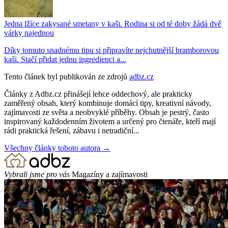
Jedna lžíce zakysané smetany v kaši. Rodina si od té doby žádá dvě
várky najednou
Díky tomuto snadnému tipu si připravíte nejchutnější bramborovou
kaši. Stačí přidat jednu ingredienci a...
Tento článek byl publikován ze zdrojů
adbz.cz
Články z Adbz.cz přinášejí lehce oddechový, ale prakticky
zaměřený obsah, který kombinuje domácí tipy, kreativní návody,
zajímavosti ze světa a neobvyklé příběhy. Obsah je pestrý, často
inspirovaný každodenním životem a určený pro čtenáře, kteří mají
rádi praktická řešení, zábavu i netradiční...
Všechny články tohoto autora →
Vybrali jsme pro vás
Magazíny a zajímavosti