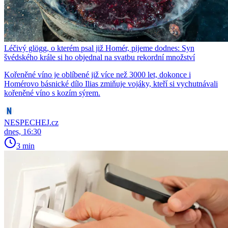
Léčivý glögg, o kterém psal již Homér, pijeme dodnes: Syn
švédského krále si ho objednal na svatbu rekordní množství
Kořeněné víno je oblíbené již více než 3000 let, dokonce i
Homérovo básnické dílo Ilias zmiňuje vojáky, kteří si vychutnávali
kořeněné víno s kozím sýrem.
NESPECHEJ.cz
dnes, 16:30
3 min