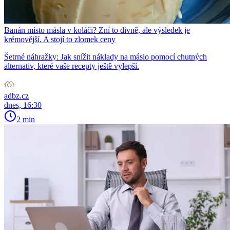
Banán místo másla v koláči? Zní to divně, ale výsledek je
krémovější. A stojí to zlomek ceny
Šetrné náhražky: Jak snížit náklady na máslo pomocí chutných
alternativ, které vaše recepty ještě vylepší.
adbz.cz
dnes, 16:30
2 min