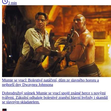
3 min
Mumie se vrací: Bolestivé natáčení, dům ze slavného hororu a
nejhorší dny Dwaynea Johnsona
Dobrodružný snímek Mumie se vrací spojil známé herce s novými
tvářemi. Zákulisí odhaluje bolestivé zranění hlavní hvězdy i skandál
se slavným skladatelem.