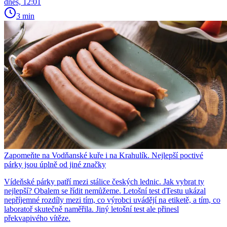
dnes, 12:01
3 min
Zapomeňte na Vodňanské kuře i na Krahulík. Nejlepší poctivé
párky jsou úplně od jiné značky
Vídeňské párky patří mezi stálice českých lednic. Jak vybrat ty
nejlepší? Obalem se řídit nemůžeme. Letošní test dTestu ukázal
nepříjemné rozdíly mezi tím, co výrobci uvádějí na etiketě, a tím, co
laboratoř skutečně naměřila. Jiný letošní test ale přinesl
překvapivého vítěze.