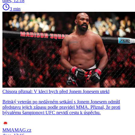
dnes, 12:18
3 min
Chisora přiznal: V kleci bych před Jonem Jonesem utekl
Britský veterán po nedávném setkání s Jonem Jonesem odmítl
představu jejich zápasu podle pravidel MMA. Přiznal, že proti
bývalému šampionovi UFC nevidí cestu k úspěchu.
MMAMAG.cz