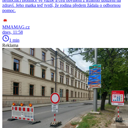
nemocnici Bohnice ve vazbě a čelí obvinění z těžkého ublížení na
zdraví. Jeho matka teď tvrdí, že rodina předem žádala o odbornou
pomoc.
MMAMAG.cz
dnes, 11:58
1 min
Reklama