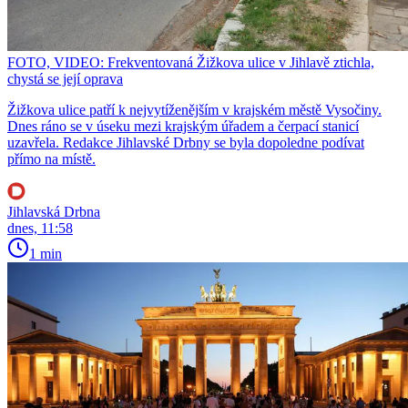
FOTO, VIDEO: Frekventovaná Žižkova ulice v Jihlavě ztichla,
chystá se její oprava
Žižkova ulice patří k nejvytíženějším v krajském městě Vysočiny.
Dnes ráno se v úseku mezi krajským úřadem a čerpací stanicí
uzavřela. Redakce Jihlavské Drbny se byla dopoledne podívat
přímo na místě.
Jihlavská Drbna
dnes, 11:58
1 min