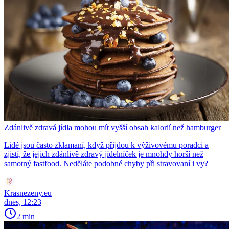
Zdánlivě zdravá jídla mohou mít vyšší obsah kalorií než hamburger
Lidé jsou často zklamaní, když přijdou k výživovému poradci a
zjistí, že jejich zdánlivě zdravý jídelníček je mnohdy horší než
samotný fastfood. Neděláte podobné chyby při stravovaní i vy?
Krasnezeny.eu
dnes, 12:23
2 min