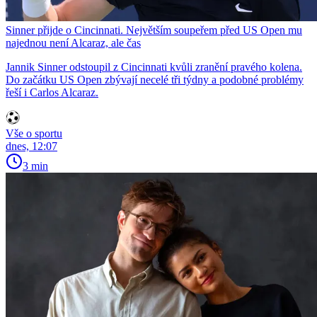
Sinner přijde o Cincinnati. Největším soupeřem před US Open mu
najednou není Alcaraz, ale čas
Jannik Sinner odstoupil z Cincinnati kvůli zranění pravého kolena.
Do začátku US Open zbývají necelé tři týdny a podobné problémy
řeší i Carlos Alcaraz.
Vše o sportu
dnes, 12:07
3 min