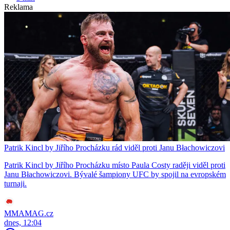
Reklama
Patrik Kincl by Jiřího Procházku rád viděl proti Janu Błachowiczovi
Patrik Kincl by Jiřího Procházku místo Paula Costy raději viděl proti
Janu Błachowiczovi. Bývalé šampiony UFC by spojil na evropském
turnaji.
MMAMAG.cz
dnes, 12:04