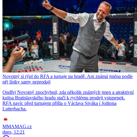
Novotný si rýpl do RFA a turnaje na hradě. Ani známá jména podle
něj lístky samy neprodají
Ondřej Novotný zpochybnil, zda několik známých jmen a atraktivní
kulisa Bratislavského hradu stačí k rychlému prodeji vstupenek.
RFA navíc před turnajem přišla o Václava Siváka i Joiltona
Lutterbacha.
MMAMAG.cz
dnes, 12:21