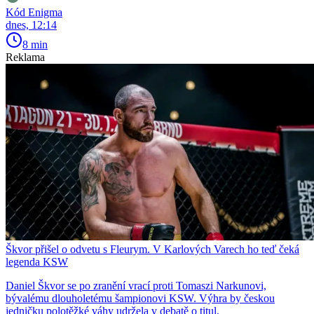
Kód Enigma
dnes, 12:14
8 min
Reklama
Škvor přišel o odvetu s Fleurym. V Karlových Varech ho teď čeká
legenda KSW
Daniel Škvor se po zranění vrací proti Tomaszi Narkunovi,
bývalému dlouholetému šampionovi KSW. Výhra by českou
jedničku polotěžké váhy udržela v debatě o titul.