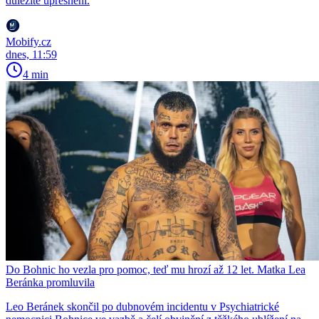
důležité upřesnění.
Mobify.cz
dnes, 11:59
4 min
Do Bohnic ho vezla pro pomoc, teď mu hrozí až 12 let. Matka Lea
Beránka promluvila
Leo Beránek skončil po dubnovém incidentu v Psychiatrické