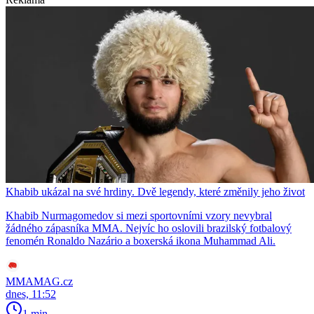
Khabib ukázal na své hrdiny. Dvě legendy, které změnily jeho život
Khabib Nurmagomedov si mezi sportovními vzory nevybral
žádného zápasníka MMA. Nejvíc ho oslovili brazilský fotbalový
fenomén Ronaldo Nazário a boxerská ikona Muhammad Ali.
MMAMAG.cz
dnes, 11:52
1 min