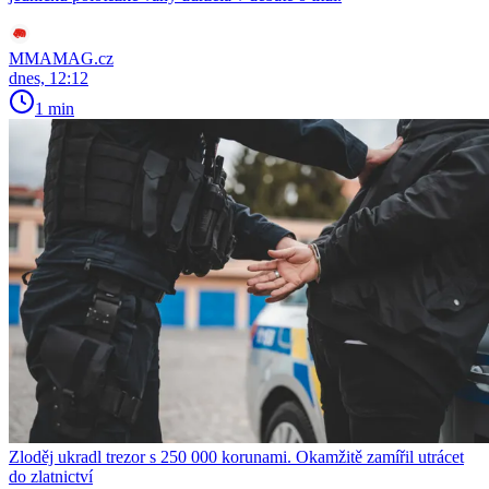
MMAMAG.cz
dnes, 12:12
1 min
Zloděj ukradl trezor s 250 000 korunami. Okamžitě zamířil utrácet
do zlatnictví