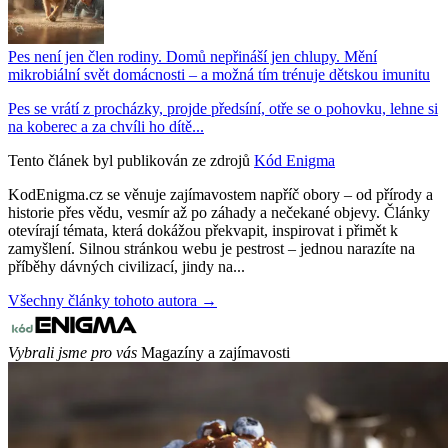
Pes není jen člen rodiny. Domů nepřináší jen chlupy. Mění
mikrobiální svět domácnosti – a možná tím trénuje dětskou imunitu
Pes se vrátí z procházky, projde předsíní, otře se o pohovku, lehne si
na koberec a za chvíli ho dítě...
Tento článek byl publikován ze zdrojů
Kód Enigma
KodEnigma.cz se věnuje zajímavostem napříč obory – od přírody a
historie přes vědu, vesmír až po záhady a nečekané objevy. Články
otevírají témata, která dokážou překvapit, inspirovat i přimět k
zamyšlení. Silnou stránkou webu je pestrost – jednou narazíte na
příběhy dávných civilizací, jindy na...
Všechny články tohoto autora →
Vybrali jsme pro vás
Magazíny a zajímavosti