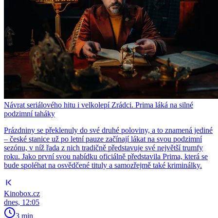
Návrat seriálového hitu i velkolepí Zrádci. Prima láká na silné
podzimní taháky
Prázdniny se překlenuly do své druhé poloviny, a to znamená jediné
– české stanice už po letní pauze začínají lákat na svou podzimní
sezónu, v níž řada z nich tradičně představuje své největší trumfy
roku. Jako první svou nabídku oficiálně představila Prima, která se
bude spoléhat na osvědčené tituly a samozřejmě také kriminálky.
Kinobox.cz
dnes, 12:05
3 min