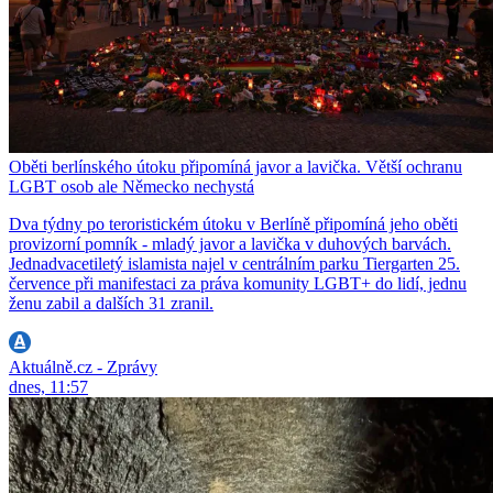
Oběti berlínského útoku připomíná javor a lavička. Větší ochranu
LGBT osob ale Německo nechystá
Dva týdny po teroristickém útoku v Berlíně připomíná jeho oběti
provizorní pomník - mladý javor a lavička v duhových barvách.
Jednadvacetiletý islamista najel v centrálním parku Tiergarten 25.
července při manifestaci za práva komunity LGBT+ do lidí, jednu
ženu zabil a dalších 31 zranil.
Aktuálně.cz - Zprávy
dnes, 11:57