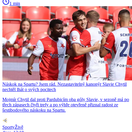
1 min
Náskok na Spartu? Jsem rád. Nezastavitelný kanonýr Slavie Chytil
nechtěl lhát o svých pocitech
Mojmír Chytil dal proti Pardubicím oba góly Slavie, v sezoně má po
třech zápasech čtyři trefy a po výhře otevřeně přiznal radost ze
šestibodového náskoku na Spartu.
SportyŽivě