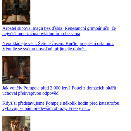
Arbatel sliboval magii bez ďábla. Renesanční grimoár učil, že
největší moc začíná ovládnutím sebe sama
Neodkládejte věci. Šetřete časem. Buďte prospěšní ostatním.
Věnujte se svému povolání, přijímejte dobré...
Jak voněly Pompeje před 2 000 lety? Popel z domácích oltářů
uchoval překvapivou odpověď
Když si představujeme Pompeje několik hodin před katastrofou,
vybavují se nám především obrazy. Fresky na...