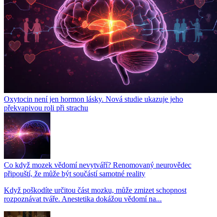
Oxytocin není jen hormon lásky. Nová studie ukazuje jeho
překvapivou roli při strachu
Co když mozek vědomí nevytváří? Renomovaný neurovědec
připouští, že může být součástí samotné reality
Když poškodíte určitou část mozku, může zmizet schopnost
rozpoznávat tváře. Anestetika dokážou vědomí na...