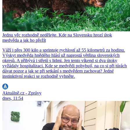
Jednu věc rozhodně nedělejte. Kde na Slovensku hrozí útok
medvěda a jak ho přežít
Váží i přes 300 kilo a sprintuje rychlostí až 55 kilometrů za hodinu.
Výskyt medvěda hnědého hlásí už naprostá většina slovenských
okresů. A přibývá i střetů s lidmi. Jen tento víkend si dva útoky
vyžádaly hospitalizaci. Kde se medvědi pohybují, na co si při túrách
dávat pozor a jak se při setkání s medvědem zachovat? Jedné
instinktivní reakci se rozhodně vyhněte.
Aktuálně.cz - Zprávy
dnes, 11:54