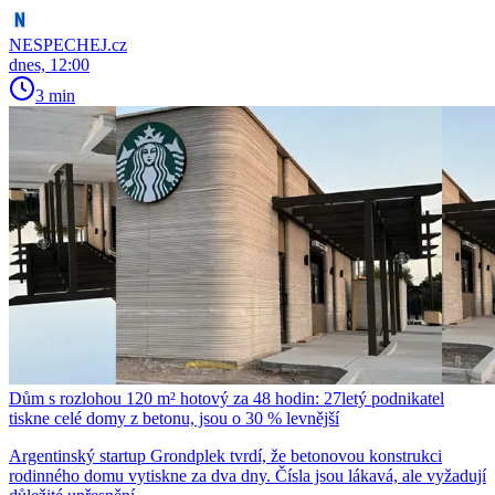
NESPECHEJ.cz
dnes, 12:00
3 min
Dům s rozlohou 120 m² hotový za 48 hodin: 27letý podnikatel
tiskne celé domy z betonu, jsou o 30 % levnější
Argentinský startup Grondplek tvrdí, že betonovou konstrukci
rodinného domu vytiskne za dva dny. Čísla jsou lákavá, ale vyžadují