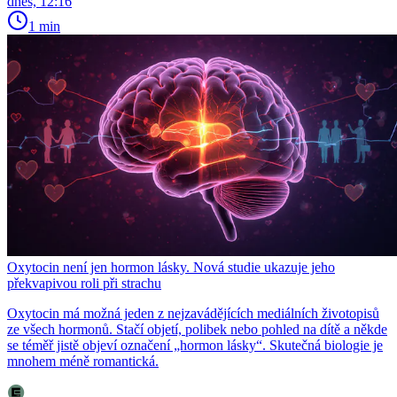
dnes, 12:16
1 min
Oxytocin není jen hormon lásky. Nová studie ukazuje jeho
překvapivou roli při strachu
Oxytocin má možná jeden z nejzavádějících mediálních životopisů
ze všech hormonů. Stačí objetí, polibek nebo pohled na dítě a někde
se téměř jistě objeví označení „hormon lásky“. Skutečná biologie je
mnohem méně romantická.