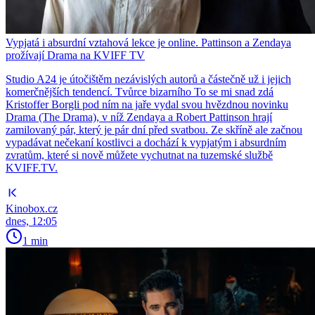
Vypjatá i absurdní vztahová lekce je online. Pattinson a Zendaya
prožívají Drama na KVIFF TV
Studio A24 je útočištěm nezávislých autorů a částečně už i jejich
komerčnějších tendencí. Tvůrce bizarního To se mi snad zdá
Kristoffer Borgli pod ním na jaře vydal svou hvězdnou novinku
Drama (The Drama), v níž Zendaya a Robert Pattinson hrají
zamilovaný pár, který je pár dní před svatbou. Ze skříně ale začnou
vypadávat nečekaní kostlivci a dochází k vypjatým i absurdním
zvratům, které si nově můžete vychutnat na tuzemské službě
KVIFF.TV.
Kinobox.cz
dnes, 12:05
1 min