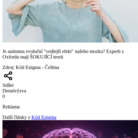
Je autismus evoluční "vedlejší efekt" našeho mozku? Experti z
Oxfordu mají ŠOKUJÍCÍ teorii
Zdroj
:
Kód Enigma - Čeština
Sdílet
Denní
výzva
0
Reklama
Další články z
Kód Enigma