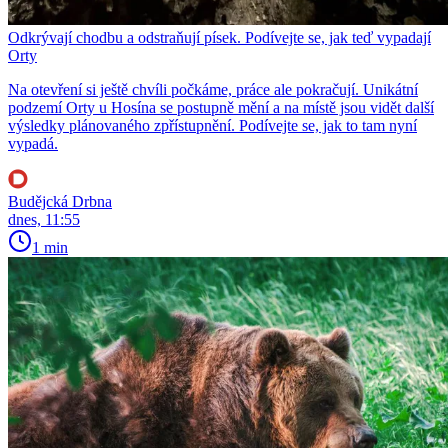
Odkrývají chodbu a odstraňují písek. Podívejte se, jak teď vypadají
Orty
Na otevření si ještě chvíli počkáme, práce ale pokračují. Unikátní
podzemí Orty u Hosína se postupně mění a na místě jsou vidět další
výsledky plánovaného zpřístupnění. Podívejte se, jak to tam nyní
vypadá.
Budějcká Drbna
dnes, 11:55
1 min