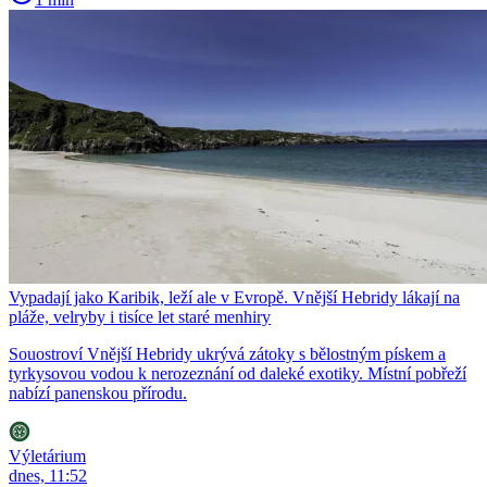
Vypadají jako Karibik, leží ale v Evropě. Vnější Hebridy lákají na
pláže, velryby i tisíce let staré menhiry
Souostroví Vnější Hebridy ukrývá zátoky s bělostným pískem a
tyrkysovou vodou k nerozeznání od daleké exotiky. Místní pobřeží
nabízí panenskou přírodu.
Výletárium
dnes, 11:52