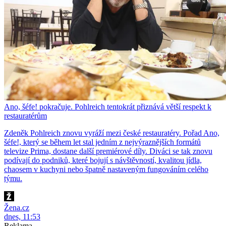
Ano, šéfe! pokračuje. Pohlreich tentokrát přiznává větší respekt k
restauratérům
Zdeněk Pohlreich znovu vyráží mezi české restauratéry. Pořad Ano,
šéfe!, který se během let stal jedním z nejvýraznějších formátů
televize Prima, dostane další premiérové díly. Diváci se tak znovu
podívají do podniků, které bojují s návštěvností, kvalitou jídla,
chaosem v kuchyni nebo špatně nastaveným fungováním celého
týmu.
Žena.cz
dnes, 11:53
Reklama