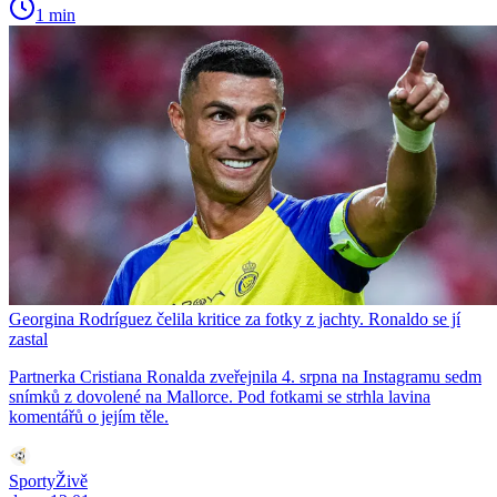
1 min
Georgina Rodríguez čelila kritice za fotky z jachty. Ronaldo se jí
zastal
Partnerka Cristiana Ronalda zveřejnila 4. srpna na Instagramu sedm
snímků z dovolené na Mallorce. Pod fotkami se strhla lavina
komentářů o jejím těle.
SportyŽivě