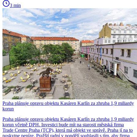
3 min
Praha plánuje opravu objektu Kasáren Karlín za zhruba 1,9 miliardy
korun
Praha plánuje opravu objektu Kasáren Karlín za zhruba 1,9 miliardy
korun včetně DPH. Investici bude mít na starosti městská firma
Trade Centre Praha (TCP), která má objekt ve správě. Praha jí na to
poskytne peníze. Pražští radní v pondělí souhlasili s tím, aby firma