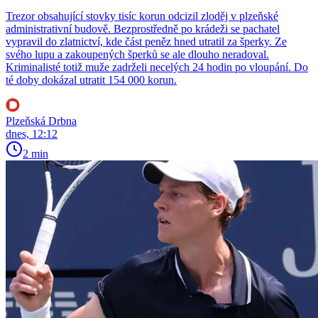
Trezor obsahující stovky tisíc korun odcizil zloděj v plzeňské
administrativní budově. Bezprostředně po krádeži se pachatel
vypravil do zlatnictví, kde část peněz hned utratil za šperky. Ze
svého lupu a zakoupených šperků se ale dlouho neradoval.
Kriminalisté totiž muže zadrželi necelých 24 hodin po vloupání. Do
té doby dokázal utratit 154 000 korun.
Plzeňská Drbna
dnes, 12:12
2 min