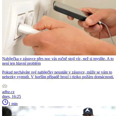
Nabíječka v zásuvce přes noc vás ročně stojí víc, než si myslíte. A to
není ten hlavní problém
Pokud necháváte své nabíječky neustále v zásuvce, může se vám to
nehezky vymstít. V horším případě hrozí i riziko požáru domácnosti.
adbz.cz
dnes, 16:25
1 min