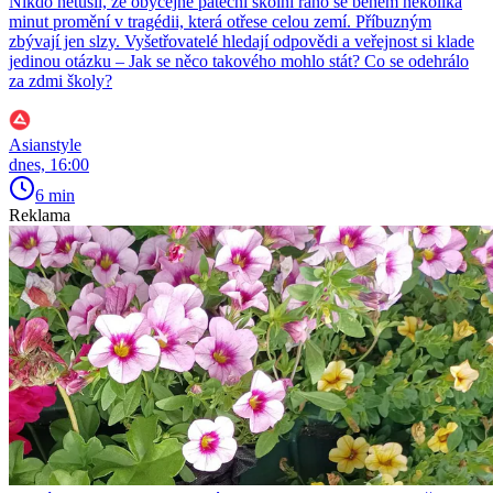
Nikdo netušil, že obyčejné páteční školní ráno se během několika
minut promění v tragédii, která otřese celou zemí. Příbuzným
zbývají jen slzy. Vyšetřovatelé hledají odpovědi a veřejnost si klade
jedinou otázku – Jak se něco takového mohlo stát? Co se odehrálo
za zdmi školy?
Asianstyle
dnes, 16:00
6 min
Reklama