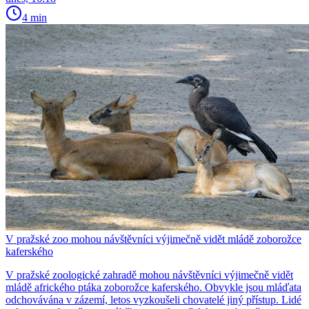
4 min
V pražské zoo mohou návštěvníci výjimečně vidět mládě zoborožce
kaferského
V pražské zoologické zahradě mohou návštěvníci výjimečně vidět
mládě afrického ptáka zoborožce kaferského. Obvykle jsou mláďata
odchovávána v zázemí, letos vyzkoušeli chovatelé jiný přístup. Lidé