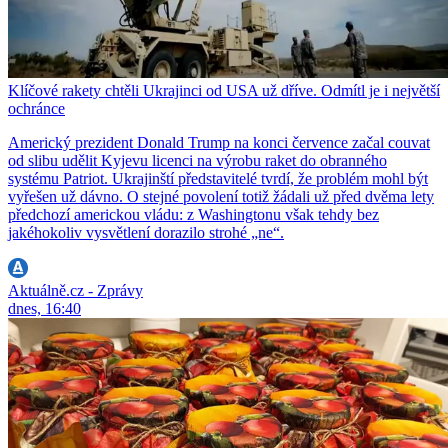
Klíčové rakety chtěli Ukrajinci od USA už dříve. Odmítl je i největší
ochránce
Americký prezident Donald Trump na konci července začal couvat
od slibu udělit Kyjevu licenci na výrobu raket do obranného
systému Patriot. Ukrajinští představitelé tvrdí, že problém mohl být
vyřešen už dávno. O stejné povolení totiž žádali už před dvěma lety
předchozí americkou vládu: z Washingtonu však tehdy bez
jakéhokoliv vysvětlení dorazilo strohé „ne“.
Aktuálně.cz - Zprávy
dnes, 16:40