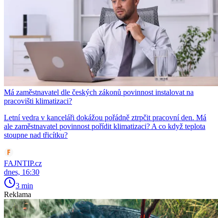
Má zaměstnavatel dle českých zákonů povinnost instalovat na
pracovišti klimatizaci?
Letní vedra v kanceláři dokážou pořádně ztrpčit pracovní den. Má
ale zaměstnavatel povinnost pořídit klimatizaci? A co když teplota
stoupne nad třicítku?
FAJNTIP.cz
dnes, 16:30
3 min
Reklama