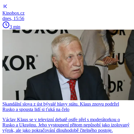
Kinobox.cz
dnes, 15:56
3 min
Skandální slova z úst bývalé hlavy státu. Klaus znovu podržel
Rusko a spousta lidí si ťuká na čelo
Václav Klaus se v televizní debatě ostře přel s moderátorkou o
Rusko a Ukrajinu. Jeho vystoupení přitom nepůsobí jako izolovaný
výrok, ale jako pokračování dlouhodobě čitelného postoje.