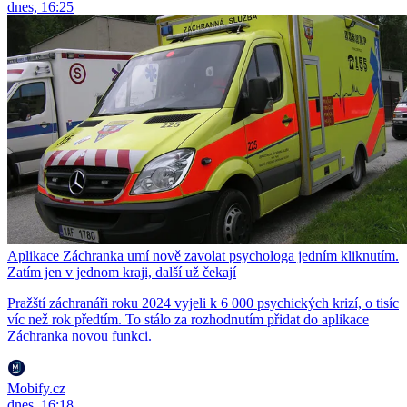
dnes, 16:25
Aplikace Záchranka umí nově zavolat psychologa jedním kliknutím.
Zatím jen v jednom kraji, další už čekají
Pražští záchranáři roku 2024 vyjeli k 6 000 psychických krizí, o tisíc
víc než rok předtím. To stálo za rozhodnutím přidat do aplikace
Záchranka novou funkci.
Mobify.cz
dnes, 16:18