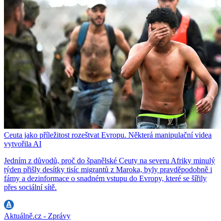
Ceuta jako příležitost rozeštvat Evropu. Některá manipulační videa
vytvořila AI
Jedním z důvodů, proč do španělské Ceuty na severu Afriky minulý
týden přišly desítky tisíc migrantů z Maroka, byly pravděpodobně i
fámy a dezinformace o snadném vstupu do Evropy, které se šířily
přes sociální sítě.
Aktuálně.cz - Zprávy