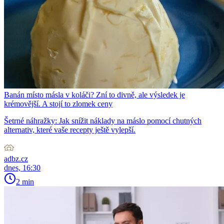
Banán místo másla v koláči? Zní to divně, ale výsledek je
krémovější. A stojí to zlomek ceny
Šetrné náhražky: Jak snížit náklady na máslo pomocí chutných
alternativ, které vaše recepty ještě vylepší.
adbz.cz
dnes, 16:30
2 min