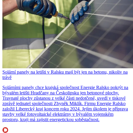
Solární panely na letišti v Ralsku mají být jen na betonu, nikoliv na
trávě
Solárními panely chce krajská společnost Energie Ralsko pokrýt na
bývalém letišti Hradčany na Českolipsku jen betonové plochy.
Travnaté plochy zůstanou z velké části nedotčené, uvedl v tiskové
zprávě jednatel společnosti Zbyněk Miklík. Firmu Energie Ralsko
založil Liberecký kraj koncem roku 2024. Jejím úkolem je příprava
stavby velké fotovoltaické elektrárny v bývalém vojenském
prostoru, kraji má zajistit energetickou soběstačnost.