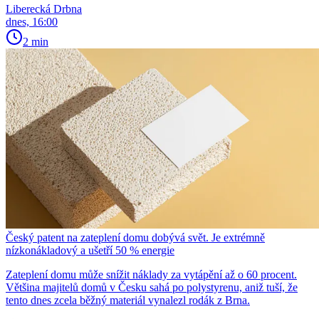
Liberecká Drbna
dnes, 16:00
2 min
Český patent na zateplení domu dobývá svět. Je extrémně
nízkonákladový a ušetří 50 % energie
Zateplení domu může snížit náklady za vytápění až o 60 procent.
Většina majitelů domů v Česku sahá po polystyrenu, aniž tuší, že
tento dnes zcela běžný materiál vynalezl rodák z Brna.