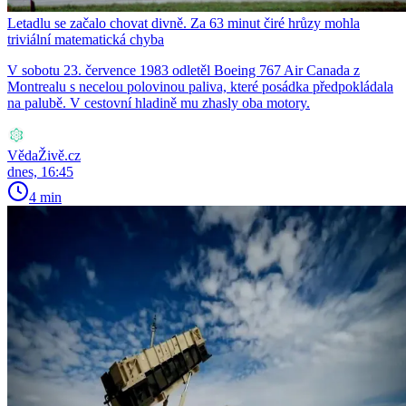
Letadlu se začalo chovat divně. Za 63 minut čiré hrůzy mohla
triviální matematická chyba
V sobotu 23. července 1983 odletěl Boeing 767 Air Canada z
Montrealu s necelou polovinou paliva, které posádka předpokládala
na palubě. V cestovní hladině mu zhasly oba motory.
VědaŽivě.cz
dnes, 16:45
4 min