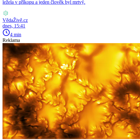
ležela v příkopu a jeden člověk byl mrtvý.
VědaŽivě.cz
dnes, 15:41
4 min
Reklama