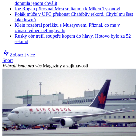
donutila jenom chválit
Joe Rogan přirovnal Mosese Itaumu k Mikeu Tysonovi
Polák může v UFC překonat Chabibův rekord. Chybí mu šest
takedownů
Klein rozebral porážku s Musayevem. Přiznal, co mu v
zápase vůbec nefungovalo
Ruský obr trefil soupeře kopem do hlavy. Hotovo bylo za 52
sekund
Zobrazit více
Sport
Vybrali jsme pro vás
Magazíny a zajímavosti