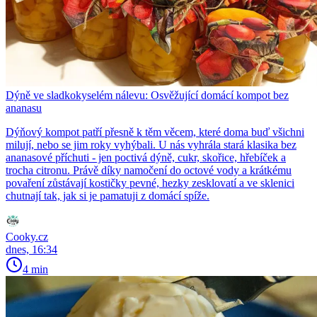
Dýně ve sladkokyselém nálevu: Osvěžující domácí kompot bez
ananasu
Dýňový kompot patří přesně k těm věcem, které doma buď všichni
milují, nebo se jim roky vyhýbali. U nás vyhrála stará klasika bez
ananasové příchuti - jen poctivá dýně, cukr, skořice, hřebíček a
trocha citronu. Právě díky namočení do octové vody a krátkému
povaření zůstávají kostičky pevné, hezky zesklovatí a ve sklenici
chutnají tak, jak si je pamatuji z domácí spíže.
Cooky.cz
dnes, 16:34
4 min