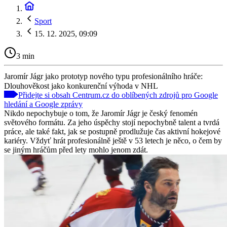
Sport
15. 12. 2025, 09:09
3 min
Jaromír Jágr jako prototyp nového typu profesionálního hráče:
Dlouhověkost jako konkurenční výhoda v NHL
Přidejte si obsah Centrum.cz do oblíbených zdrojů pro Google
hledání a Google zprávy
Nikdo nepochybuje o tom, že Jaromír Jágr je český fenomén
světového formátu. Za jeho úspěchy stojí nepochybně talent a tvrdá
práce, ale také fakt, jak se postupně prodlužuje čas aktivní hokejové
kariéry. Vždyť hrát profesionálně ještě v 53 letech je něco, o čem by
se jiným hráčům před lety mohlo jenom zdát.