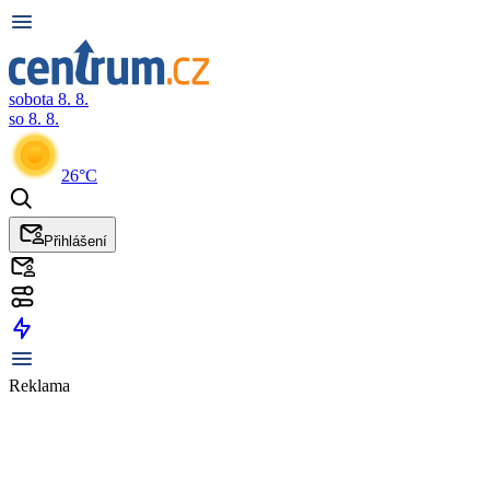
sobota 8. 8.
so 8. 8.
26°C
Přihlášení
Reklama