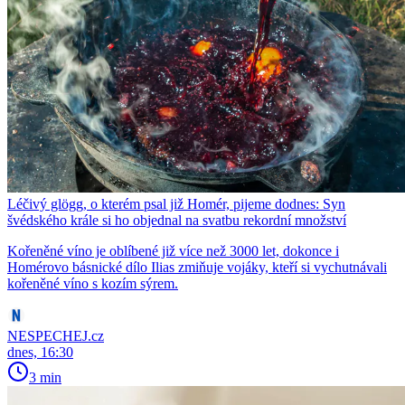
Léčivý glögg, o kterém psal již Homér, pijeme dodnes: Syn
švédského krále si ho objednal na svatbu rekordní množství
Kořeněné víno je oblíbené již více než 3000 let, dokonce i
Homérovo básnické dílo Ilias zmiňuje vojáky, kteří si vychutnávali
kořeněné víno s kozím sýrem.
NESPECHEJ.cz
dnes, 16:30
3 min