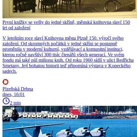
První knížky se vešly do jedné skříně, městská knihovna slaví 150
let od založení
V letošním roce slaví Knihovna města Plzně 150. výročí svého
založení. Od skromných počátků v jedné skříni se postupně
proměnila v moderní kulturní, vzdělávací a komunitní instituci,
kterou ročně navštíví 300 tisíc čtenářů všech generací. Ve svém
fondu má také půl milionu knih. Od roku 1960 sídlí v ulici Bedřicha
Smetany. Její bohatou historii teď připomíná výstava v Kopeckého
sadech.
Plzeňská Drbna
dnes, 16:01
2 min