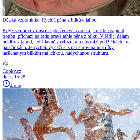
Dětská vzpomínka: Rychlá pěna z bílků a jahod
Když se doma v misce sejde čerstvé ovoce a já nechci zapínat
troubu, přichází na řadu právě tahle pěna z bílků. V létě ji dělám
nejdřív z jahod, teď hlavně z rybízu, a u nás mizí po lžičkách i na
palačinkách. Je rychlá, vystačí si s pár surovinami a díky
našlehaným bílkům má lehkou, nadýchanou strukturu.
Cooky.cz
dnes, 15:28
4 min