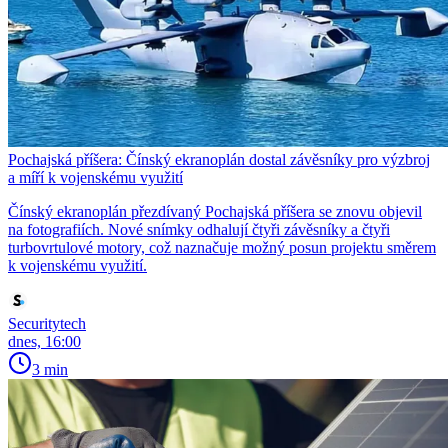
Pochajská příšera: Čínský ekranoplán dostal závěsníky pro výzbroj
a míří k vojenskému využití
Čínský ekranoplán přezdívaný Pochajská příšera se znovu objevil
na fotografiích. Nové snímky odhalují čtyři závěsníky a čtyři
turbovrtulové motory, což naznačuje možný posun projektu směrem
k vojenskému využití.
Securitytech
dnes, 16:00
3 min