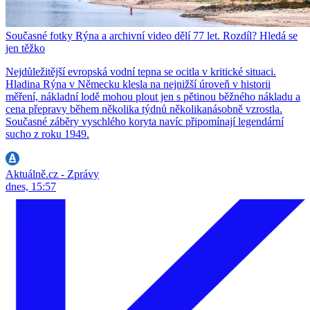
Současné fotky Rýna a archivní video dělí 77 let. Rozdíl? Hledá se
jen těžko
Nejdůležitější evropská vodní tepna se ocitla v kritické situaci.
Hladina Rýna v Německu klesla na nejnižší úroveň v historii
měření, nákladní lodě mohou plout jen s pětinou běžného nákladu a
cena přepravy během několika týdnů několikanásobně vzrostla.
Současné záběry vyschlého koryta navíc připomínají legendární
sucho z roku 1949.
Aktuálně.cz - Zprávy
dnes, 15:57