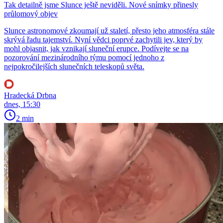
Tak detailně jsme Slunce ještě neviděli. Nové snímky přinesly
průlomový objev
Slunce astronomové zkoumají už staletí, přesto jeho atmosféra stále
skrývá řadu tajemství. Nyní vědci poprvé zachytili jev, který by
mohl objasnit, jak vznikají sluneční erupce. Podívejte se na
pozorování mezinárodního týmu pomocí jednoho z
nejpokročilejších slunečních teleskopů světa.
Hradecká Drbna
dnes, 15:30
2 min