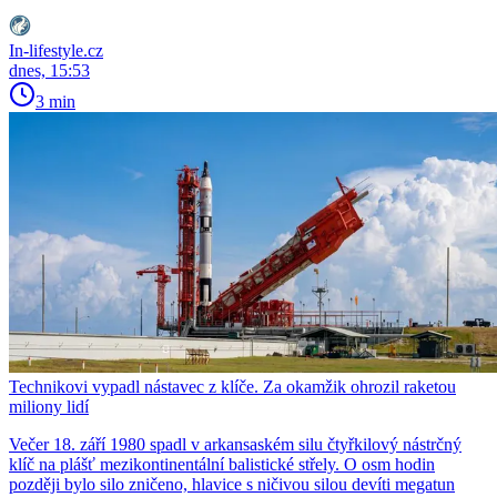
In-lifestyle.cz
dnes, 15:53
3 min
Technikovi vypadl nástavec z klíče. Za okamžik ohrozil raketou
miliony lidí
Večer 18. září 1980 spadl v arkansaském silu čtyřkilový nástrčný
klíč na plášť mezikontinentální balistické střely. O osm hodin
později bylo silo zničeno, hlavice s ničivou silou devíti megatun