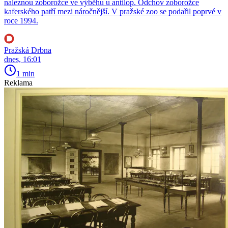
naleznou zoborožce ve výběhu u antilop. Odchov zoborožce
kaferského patří mezi náročnější. V pražské zoo se podařil poprvé v
roce 1994.
Pražská Drbna
dnes, 16:01
1 min
Reklama