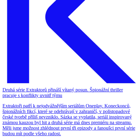
Druhá série Extraktorů přináší vítaný posun. Špionážní thriller
pracuje s konflikty uvnitř týmu
Extraktoři patří k nejodvážnějším seriálům Oneplay. Koneckonců,
špionážních fikcí, které se odehrávají v zahraničí, v polistopadové
české tvorbě příliš nevzniklo. Sázka se vyplatila, seriál inspirovaný
známou kauzou byl hit a druhá série má dnes premiéru na streamu.
Měli jsme možnost zhlédnout první tři epizody a fanoušci první série
budou mít podle všeho radost.