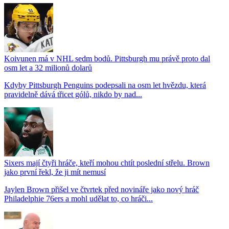
Koivunen má v NHL sedm bodů. Pittsburgh mu právě proto dal
osm let a 32 milionů dolarů
Kdyby Pittsburgh Penguins podepsali na osm let hvězdu, která
pravidelně dává třicet gólů, nikdo by nad...
Sixers mají čtyři hráče, kteří mohou chtít poslední střelu. Brown
jako první řekl, že ji mít nemusí
Jaylen Brown přišel ve čtvrtek před novináře jako nový hráč
Philadelphie 76ers a mohl udělat to, co hráči...