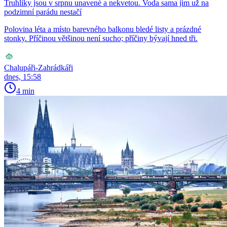
Truhlíky jsou v srpnu unavené a nekvetou. Voda sama jim už na
podzimní parádu nestačí
Polovina léta a místo barevného balkonu bledé listy a prázdné
stonky. Příčinou většinou není sucho; příčiny bývají hned tři.
Chalupáři-Zahrádkáři
dnes, 15:58
4 min