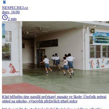
NESPECHEJ.cz
dnes, 16:00
2 min
Klid běžného dne narušil nečekaný masakr ve škole: Útočník nebral
ohled na nikoho, výpovědi přeživších trhají srdce