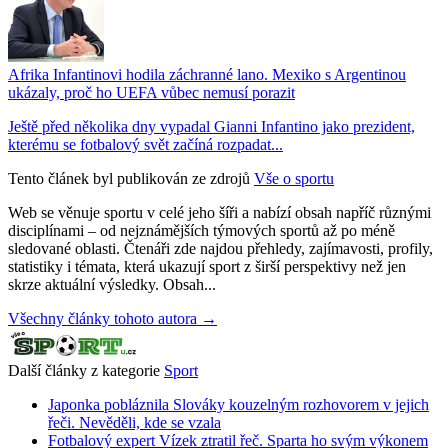
Afrika Infantinovi hodila záchranné lano. Mexiko s Argentinou
ukázaly, proč ho UEFA vůbec nemusí porazit
Ještě před několika dny vypadal Gianni Infantino jako prezident,
kterému se fotbalový svět začíná rozpadat...
Tento článek byl publikován ze zdrojů
Vše o sportu
Web se věnuje sportu v celé jeho šíři a nabízí obsah napříč různými
disciplínami – od nejznámějších týmových sportů až po méně
sledované oblasti. Čtenáři zde najdou přehledy, zajímavosti, profily,
statistiky i témata, která ukazují sport z širší perspektivy než jen
skrze aktuální výsledky. Obsah...
Všechny články tohoto autora →
Další články z kategorie
Sport
Japonka pobláznila Slováky kouzelným rozhovorem v jejich
řeči. Nevěděli, kde se vzala
Fotbalový expert Vízek ztratil řeč. Sparta ho svým výkonem