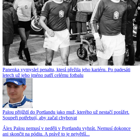
Panenka vymyslel penaltu, která přežila jeho kariéru. Po padesáti
letech už jeho jméno patří celému fotbalu
Palou přijíždí do Portlandu jako muž, kterého už nestačí porážet.
Soupeři potřebují, aby začal chybovat
Álex Palou nemusí v neděli v Portlandu vyhrát. Nemusí dokonce
ani skončit na pódiu. A právě to je největší...