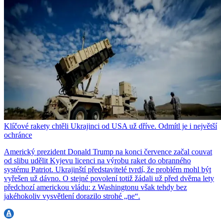
Klíčové rakety chtěli Ukrajinci od USA už dříve. Odmítl je i největší
ochránce
Americký prezident Donald Trump na konci července začal couvat
od slibu udělit Kyjevu licenci na výrobu raket do obranného
systému Patriot. Ukrajinští představitelé tvrdí, že problém mohl být
vyřešen už dávno. O stejné povolení totiž žádali už před dvěma lety
předchozí americkou vládu: z Washingtonu však tehdy bez
jakéhokoliv vysvětlení dorazilo strohé „ne“.