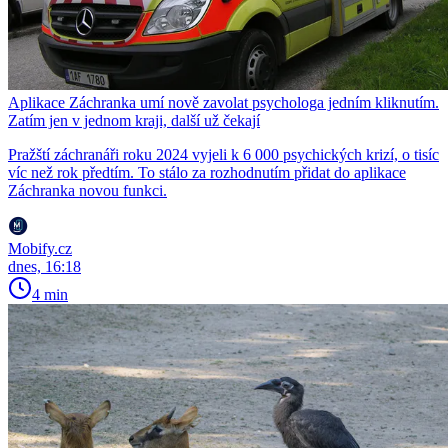
Aplikace Záchranka umí nově zavolat psychologa jedním kliknutím.
Zatím jen v jednom kraji, další už čekají
Pražští záchranáři roku 2024 vyjeli k 6 000 psychických krizí, o tisíc
víc než rok předtím. To stálo za rozhodnutím přidat do aplikace
Záchranka novou funkci.
Mobify.cz
dnes, 16:18
4 min