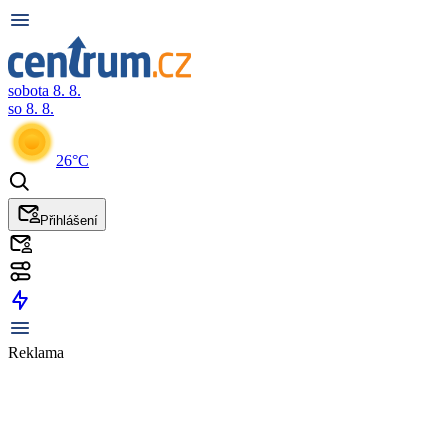
sobota 8. 8.
so 8. 8.
26°C
Přihlášení
Reklama