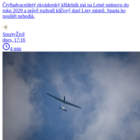
Čtyřiadvacetiletý ekvádorský křídelník má na Letné smlouvu do
roku 2029 a právě rozhodl klíčový duel Ligy mistrů. Sparta ho
pouštět nehodlá.
SportyŽivě
dnes, 17:16
4 min