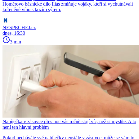
Homérovo básnické dílo Ilias zmiňuje vojáky, kteří si vychutnávali
kořeněné víno s kozím sýrem.
NESPECHEJ.cz
dnes, 16:30
3 min
Nabíječka v zásuvce přes noc vás ročně stojí víc, než si myslíte. A to
není ten hlavní problém
Pokud necháváte své nabíječky neustále v zásuvce, může se vám to