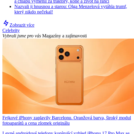
a chlapů vyměnil za traktory, koně a život na ranči
Nazvali ji hnusnou a starou: Olga Menzelová vytáhla trumf,
který nikdo nečekal!
Zobrazit více
Celebrity
Vybrali jsme pro vás
Magazíny a zajímavosti
Fejkové iPhony zaplavily Barcelonu. Oranžová barva, široký modul
fotoaparátů a cena zlomek originálu
Levné androidové telefony kopírující vzhled iPhonu 17 Pro Max se