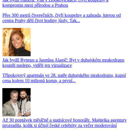
kompromis mezi přírodou a Prahou
Přes 300 metrů čtverečních, čtyři koupelny a zahrada, kterou od
centra Prahy dělí čtvrt hodiny jízdy. Tak...
Jak bydlí Rytmus a Jasmína Alagič: Byt v dubajském mrakodrapu
koupili naslepo, viděli jen vizualizace
Třípokojový apartmán ve 28. patře dubajského mrakodrapu, kupní
cena kolem 10 milionů korun, a první...
Až 30 poptávek měsíčně a statisícové honoráře. Majitelka agentury
prozradila, kolik si účtují české celebrity za večer moderování