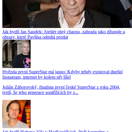
Jak bydlí Jan Saudek: Ateliér plný chaosu, zahrada jako džungle a
obrazy, které Pavlína odmítá prodat
Hvězda první SuperStar má jasno: Kdyby tehdy existoval dnešní
Instagram, internet by kolem něj šílel
Julián Záhorovský, finalista první české SuperStar z roku 2004,
tvrdí, že jeho generace soutěžících by s...
Jak bydlí Habera: Vila v Hodkovičkách, čtyři koupelny a