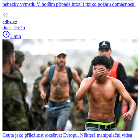
nehezky vymstít. V horším případě hrozí i riziko požáru domácnosti.
adbz.cz
dnes, 16:25
1 min
Ceuta jako příležitost rozeštvat Evropu. Některá manipulační videa