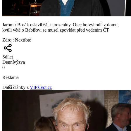
Jaromír Bosák oslavil 61. narozeniny. Otec ho vyhodil z domu,
kvůli větě o Babišovi se musel zpovídat před vedením ČT
Zdroj
:
Nextfoto
Sdílet
Denní
výzva
0
Reklama
Další články z
VIPživot.cz