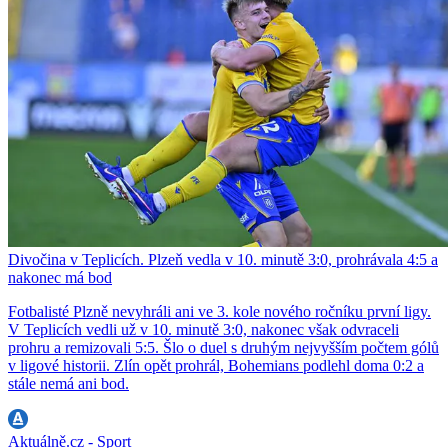
Divočina v Teplicích. Plzeň vedla v 10. minutě 3:0, prohrávala 4:5 a
nakonec má bod
Fotbalisté Plzně nevyhráli ani ve 3. kole nového ročníku první ligy.
V Teplicích vedli už v 10. minutě 3:0, nakonec však odvraceli
prohru a remizovali 5:5. Šlo o duel s druhým nejvyšším počtem gólů
v ligové historii. Zlín opět prohrál, Bohemians podlehl doma 0:2 a
stále nemá ani bod.
Aktuálně.cz - Sport