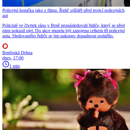
Policejní honička jako z filmu. Řidič ujížděl před trojicí policejních
aut
Policisté ve čtvrtek ráno v Brně pronásledovali řidiče, který se před
nimi pokusil ujet. Do akce musela být zapojena celkem tři policejní
auta. Sledovaného řidiče se jim nakonec dopadnout podařilo.
Brněnská Drbna
dnes, 17:00
1 min