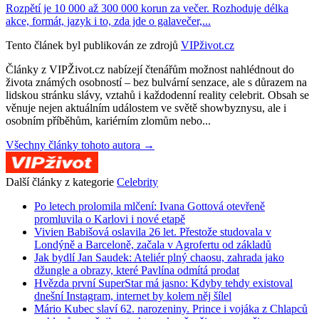
Rozpětí je 10 000 až 300 000 korun za večer. Rozhoduje délka
akce, formát, jazyk i to, zda jde o galavečer,...
Tento článek byl publikován ze zdrojů
VIPživot.cz
Články z VIPŽivot.cz nabízejí čtenářům možnost nahlédnout do
života známých osobností – bez bulvární senzace, ale s důrazem na
lidskou stránku slávy, vztahů i každodenní reality celebrit. Obsah se
věnuje nejen aktuálním událostem ve světě showbyznysu, ale i
osobním příběhům, kariérním zlomům nebo...
Všechny články tohoto autora →
Další články z kategorie
Celebrity
Po letech prolomila mlčení: Ivana Gottová otevřeně
promluvila o Karlovi i nové etapě
Vivien Babišová oslavila 26 let. Přestože studovala v
Londýně a Barceloně, začala v Agrofertu od základů
Jak bydlí Jan Saudek: Ateliér plný chaosu, zahrada jako
džungle a obrazy, které Pavlína odmítá prodat
Hvězda první SuperStar má jasno: Kdyby tehdy existoval
dnešní Instagram, internet by kolem něj šílel
Mário Kubec slaví 62. narozeniny. Prince i vojáka z Chlapců