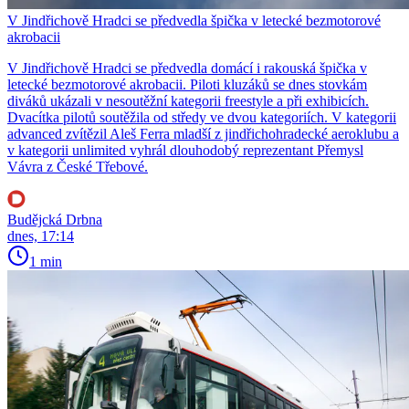
V Jindřichově Hradci se předvedla špička v letecké bezmotorové
akrobacii
V Jindřichově Hradci se předvedla domácí i rakouská špička v
letecké bezmotorové akrobacii. Piloti kluzáků se dnes stovkám
diváků ukázali v nesoutěžní kategorii freestyle a při exhibicích.
Dvacítka pilotů soutěžila od středy ve dvou kategoriích. V kategorii
advanced zvítězil Aleš Ferra mladší z jindřichohradecké aeroklubu a
v kategorii unlimited vyhrál dlouhodobý reprezentant Přemysl
Vávra z České Třebové.
Budějcká Drbna
dnes, 17:14
1 min