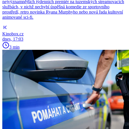
nejvýznamnějších týdenních premiér na tuzemských streamovacích
službách, v nichž nechybí úspěšná komedie ze sportovního
prostředí, retro novinka Ryana Murphyho nebo nová řada kultovní
animované sci-fi.
Kinobox.cz
dnes, 17:03
3 min