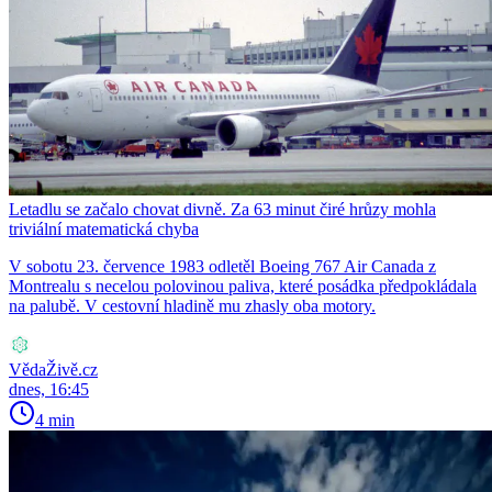
Letadlu se začalo chovat divně. Za 63 minut čiré hrůzy mohla
triviální matematická chyba
V sobotu 23. července 1983 odletěl Boeing 767 Air Canada z
Montrealu s necelou polovinou paliva, které posádka předpokládala
na palubě. V cestovní hladině mu zhasly oba motory.
VědaŽivě.cz
dnes, 16:45
4 min