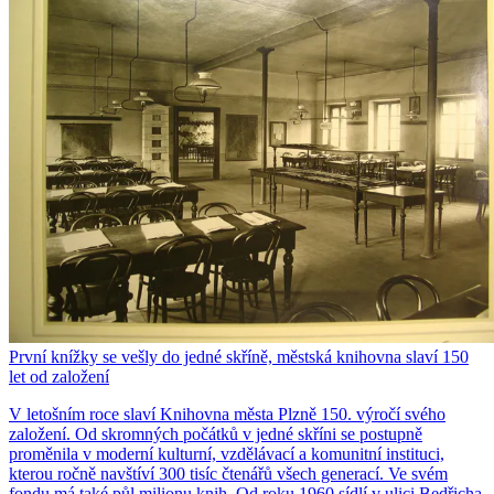
První knížky se vešly do jedné skříně, městská knihovna slaví 150
let od založení
V letošním roce slaví Knihovna města Plzně 150. výročí svého
založení. Od skromných počátků v jedné skříni se postupně
proměnila v moderní kulturní, vzdělávací a komunitní instituci,
kterou ročně navštíví 300 tisíc čtenářů všech generací. Ve svém
fondu má také půl milionu knih. Od roku 1960 sídlí v ulici Bedřicha