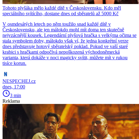
Tohoto plyšáka mělo každé dítě v Československu. Kdo měl
speciálního svítícího, dostane dnes od sběratelů až 5000 Kč
V osmdesátých letech po něm toužilo snad každé dítě v
Československu, ale jen málokdo mohl mít doma ten skutečně
nejvzácnější kousek. Legendární plyšová hračka s velkýma očima se
stala symbolem doby, málokdo však ví, že jedna konkrétní verze
dnes představuje hotový sběratelský poklad. Pokud ve vaší staré
krabici s hračkami odpočívá nepoškozená východoněmecká
varianta, která dokáže v noci magicky svítit, můžete mít v rukou
tisíce korun.
NESPECHEJ.cz
dnes, 17:00
3 min
Reklama