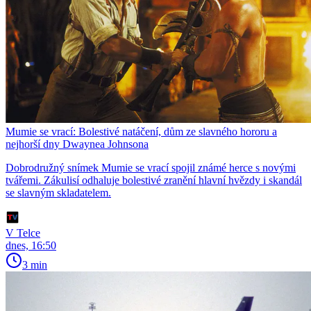
Mumie se vrací: Bolestivé natáčení, dům ze slavného hororu a
nejhorší dny Dwaynea Johnsona
Dobrodružný snímek Mumie se vrací spojil známé herce s novými
tvářemi. Zákulisí odhaluje bolestivé zranění hlavní hvězdy i skandál
se slavným skladatelem.
V Telce
dnes, 16:50
3 min