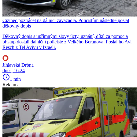
Cizinec poztrácel na dálnici zavazadla. Policistům následně poslal
děkovný dopis
Děkovný dopis s upřímnými slovy úcty, uznání, díků za pomoc a
přístup dostali dálniční policisté z Velkého Beranova. Poslal ho Avi
Resch z Tel Avivu v Izraeli.
Jihlavská Drbna
dnes, 16:24
1 min
Reklama