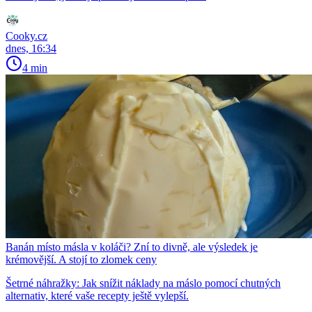
Cooky.cz
dnes, 16:34
4 min
Banán místo másla v koláči? Zní to divně, ale výsledek je
krémovější. A stojí to zlomek ceny
Šetrné náhražky: Jak snížit náklady na máslo pomocí chutných
alternativ, které vaše recepty ještě vylepší.