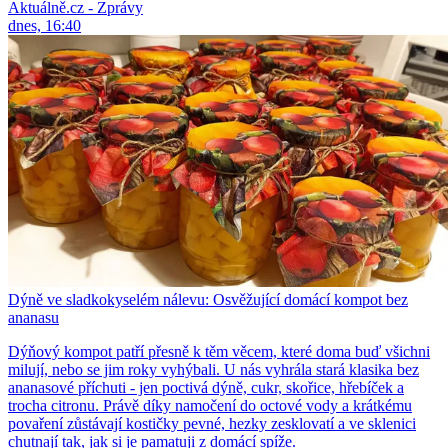
Aktuálně.cz - Zprávy
dnes, 16:40
Dýně ve sladkokyselém nálevu: Osvěžující domácí kompot bez
ananasu
Dýňový kompot patří přesně k těm věcem, které doma buď všichni
milují, nebo se jim roky vyhýbali. U nás vyhrála stará klasika bez
ananasové příchuti - jen poctivá dýně, cukr, skořice, hřebíček a
trocha citronu. Právě díky namočení do octové vody a krátkému
povaření zůstávají kostičky pevné, hezky zesklovatí a ve sklenici
chutnají tak, jak si je pamatuji z domácí spíže.