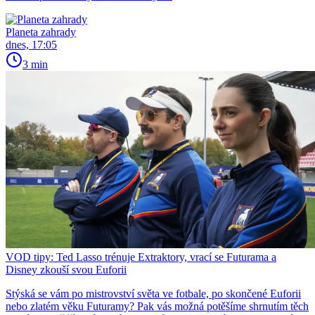
Planeta zahrady
dnes, 17:05
3 min
VOD tipy: Ted Lasso trénuje Extraktory, vrací se Futurama a
Disney zkouší svou Euforii
Stýská se vám po mistrovství světa ve fotbale, po skončené Euforii
nebo zlatém věku Futuramy? Pak vás možná potěšíme shrnutím těch