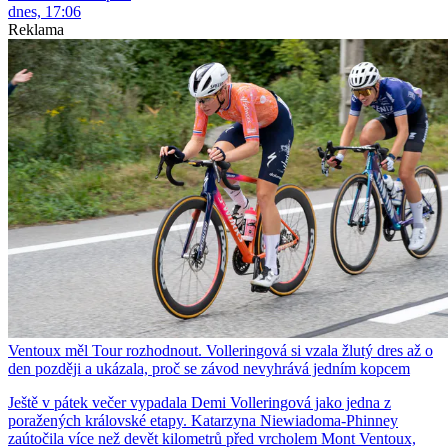
dnes, 17:06
Reklama
Ventoux měl Tour rozhodnout. Volleringová si vzala žlutý dres až o
den později a ukázala, proč se závod nevyhrává jedním kopcem
Ještě v pátek večer vypadala Demi Volleringová jako jedna z
poražených královské etapy. Katarzyna Niewiadoma-Phinney
zaútočila více než devět kilometrů před vrcholem Mont Ventoux,