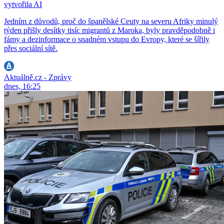
vytvořila AI
Jedním z důvodů, proč do španělské Ceuty na severu Afriky minulý
týden přišly desítky tisíc migrantů z Maroka, byly pravděpodobně i
fámy a dezinformace o snadném vstupu do Evropy, které se šířily
přes sociální sítě.
Aktuálně.cz - Zprávy
dnes, 16:25