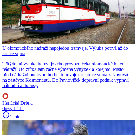
U olomouckého nádraží nepojedou tramvaje. Výluka potrvá až do
konce srpna
Třítýdenní výluka tramvajového provozu čeká olomoucké hlavní
nádraží. Od zítřka tam začne výměna výhybek a kolejnic. Místo
před nádražní budovou budou tramvaje do konce srpna zastavovat
na zastávce Kosmonautů. Do Pavloviček dopravní podnik vypraví
náhradní autobusy.
Hanácká Drbna
dnes, 17:11
1 min