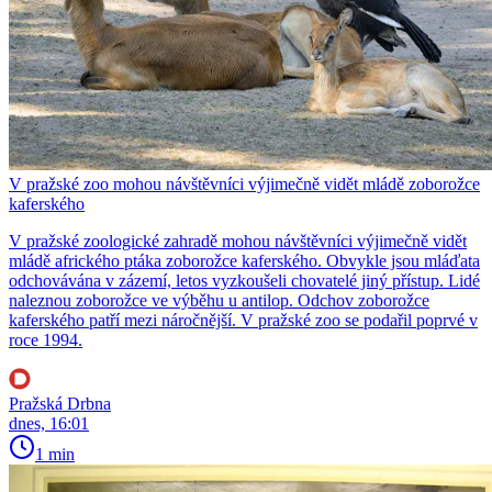
V pražské zoo mohou návštěvníci výjimečně vidět mládě zoborožce
kaferského
V pražské zoologické zahradě mohou návštěvníci výjimečně vidět
mládě afrického ptáka zoborožce kaferského. Obvykle jsou mláďata
odchovávána v zázemí, letos vyzkoušeli chovatelé jiný přístup. Lidé
naleznou zoborožce ve výběhu u antilop. Odchov zoborožce
kaferského patří mezi náročnější. V pražské zoo se podařil poprvé v
roce 1994.
Pražská Drbna
dnes, 16:01
1 min