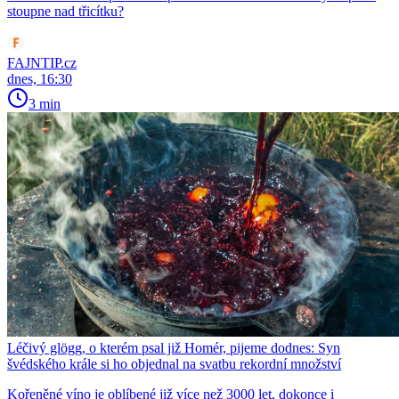
stoupne nad třicítku?
FAJNTIP.cz
dnes, 16:30
3 min
Léčivý glögg, o kterém psal již Homér, pijeme dodnes: Syn
švédského krále si ho objednal na svatbu rekordní množství
Kořeněné víno je oblíbené již více než 3000 let, dokonce i