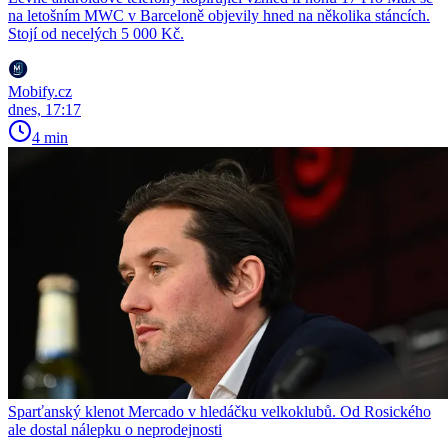
na letošním MWC v Barceloně objevily hned na několika stáncích.
Stojí od necelých 5 000 Kč.
Mobify.cz
dnes, 17:17
4 min
Sparťanský klenot Mercado v hledáčku velkoklubů. Od Rosického
ale dostal nálepku o neprodejnosti