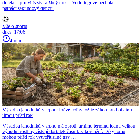
dojela si pro vítězství a žlutý dres a Volleringové nechala
patnáctisekundový deficit.
Vše o sportu
dnes, 17:06
4 min
Výsadba jahodníků v srpnu: Právě teď založíte záhon pro bohatou
úrodu příští rok
Výsadba jahodníků v srpnu má oproti jarnímu termínu jednu velkou
výhodu: rostliny získají dostatek času k zakořenění. Díky tomu
mohou příští rok vytvořit silné trsy …