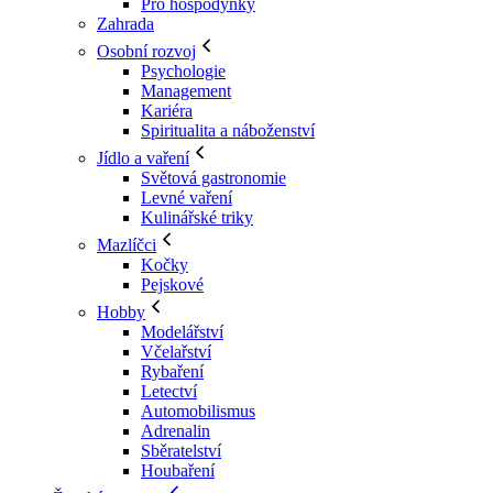
Pro hospodyňky
Zahrada
Osobní rozvoj
Psychologie
Management
Kariéra
Spiritualita a náboženství
Jídlo a vaření
Světová gastronomie
Levné vaření
Kulinářské triky
Mazlíčci
Kočky
Pejskové
Hobby
Modelářství
Včelařství
Rybaření
Letectví
Automobilismus
Adrenalin
Sběratelství
Houbaření