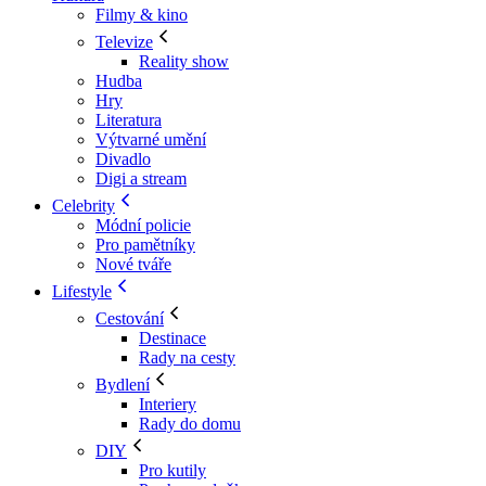
Filmy & kino
Televize
Reality show
Hudba
Hry
Literatura
Výtvarné umění
Divadlo
Digi a stream
Celebrity
Módní policie
Pro pamětníky
Nové tváře
Lifestyle
Cestování
Destinace
Rady na cesty
Bydlení
Interiery
Rady do domu
DIY
Pro kutily