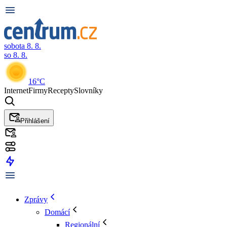
sobota 8. 8.
so 8. 8.
16°C
Internet
Firmy
Recepty
Slovníky
Přihlášení
Zprávy
Domácí
Regionální