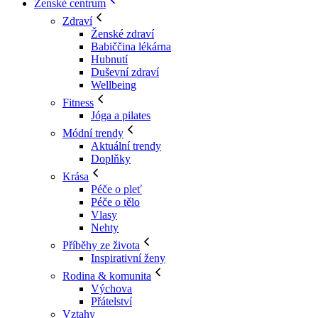
Ženské centrum
Zdraví
Ženské zdraví
Babiččina lékárna
Hubnutí
Duševní zdraví
Wellbeing
Fitness
Jóga a pilates
Módní trendy
Aktuální trendy
Doplňky
Krása
Péče o pleť
Péče o tělo
Vlasy
Nehty
Příběhy ze života
Inspirativní ženy
Rodina & komunita
Výchova
Přátelství
Vztahy