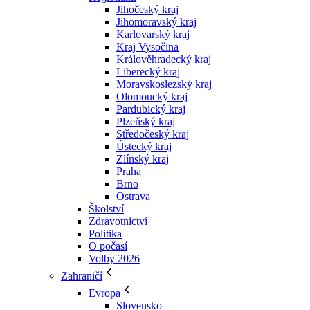
Jihočeský kraj
Jihomoravský kraj
Karlovarský kraj
Kraj Vysočina
Králověhradecký kraj
Liberecký kraj
Moravskoslezský kraj
Olomoucký kraj
Pardubický kraj
Plzeňský kraj
Středočeský kraj
Ústecký kraj
Zlínský kraj
Praha
Brno
Ostrava
Školství
Zdravotnictví
Politika
O počasí
Volby 2026
Zahraničí
Evropa
Slovensko