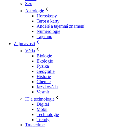
Sex
Astrologie
Horoskopy
Tarot a karty
Andělé a tajemná znamení
Numerologie
Tajemno
Zajímavosti
Věda
Biologie
Ekologie
Fyzika
Geografie
Historie
Chemie
Jazykověda
Vesmír
IT a technologie
Digital
Mobil
Technologie
Trendy
True crime