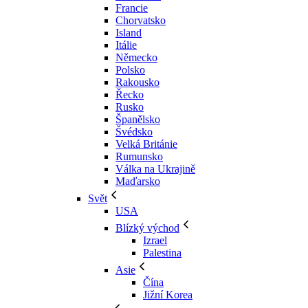
Francie
Chorvatsko
Island
Itálie
Německo
Polsko
Rakousko
Řecko
Rusko
Španělsko
Švédsko
Velká Británie
Rumunsko
Válka na Ukrajině
Maďarsko
Svět
USA
Blízký východ
Izrael
Palestina
Asie
Čína
Jižní Korea