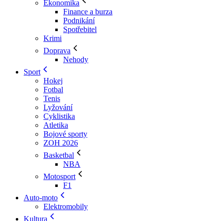
Ekonomika
Finance a burza
Podnikání
Spotřebitel
Krimi
Doprava
Nehody
Sport
Hokej
Fotbal
Tenis
Lyžování
Cyklistika
Atletika
Bojové sporty
ZOH 2026
Basketbal
NBA
Motosport
F1
Auto-moto
Elektromobily
Kultura