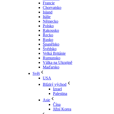
Francie
Chorvatsko
Island
Itálie
Německo
Polsko
Rakousko
Řecko
Rusko
Španělsko
Švédsko
Velká Británie
Rumunsko
Válka na Ukrajině
Maďarsko
Svět
USA
Blízký východ
Izrael
Palestina
Asie
Čína
Jižní Korea