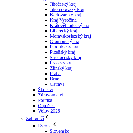
Jihočeský kraj
Jihomoravský kraj
Karlovarský kraj
Kraj Vysočina
Králověhradecký kraj
Liberecký kraj
Moravskoslezský kraj
Olomoucký kraj
Pardubický kraj
Plzeňský kraj
Středočeský kraj
Ústecký kraj
Zlínský kraj
Praha
Brno
Ostrava
Školství
Zdravotnictví
Politika
O počasí
Volby 2026
Zahraničí
Evropa
Slovensko