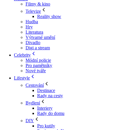
Filmy & kino
Televize
Reality show
Hudba
Hry
Literatura
Výtvarné umění
Divadlo
Digi a stream
Celebrity
Módní policie
Pro pamětníky
Nové tváře
Lifestyle
Cestování
Destinace
Rady na cesty
Bydlení
Interiery
Rady do domu
DIY
Pro kutily