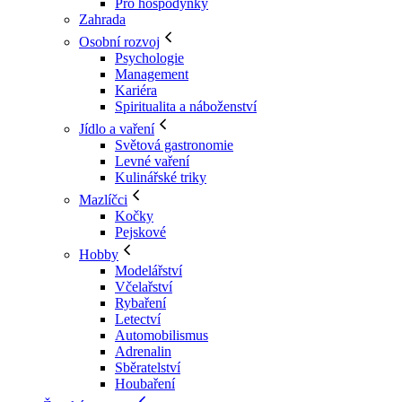
Pro hospodyňky
Zahrada
Osobní rozvoj
Psychologie
Management
Kariéra
Spiritualita a náboženství
Jídlo a vaření
Světová gastronomie
Levné vaření
Kulinářské triky
Mazlíčci
Kočky
Pejskové
Hobby
Modelářství
Včelařství
Rybaření
Letectví
Automobilismus
Adrenalin
Sběratelství
Houbaření