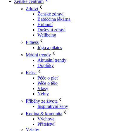
Ženské centrum
Zdraví
Ženské zdraví
Babiččina lékárna
Hubnutí
Duševní zdraví
Wellbeing
Fitness
Jóga a pilates
Módní trendy
Aktuální trendy
Doplňky
Krása
Péče o pleť
Péče o tělo
Vlasy
Nehty
Příběhy ze života
Inspirativní ženy
Rodina & komunita
Výchova
Přátelství
Vztahy