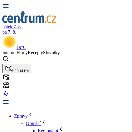
pátek 7. 8.
pá 7. 8.
19°C
Internet
Firmy
Recepty
Slovníky
Přihlášení
Zprávy
Domácí
Regionální