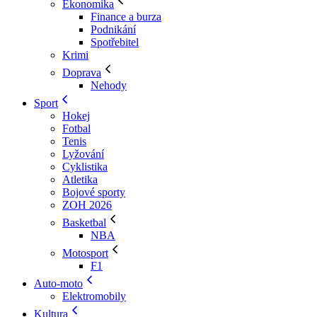
Ekonomika
Finance a burza
Podnikání
Spotřebitel
Krimi
Doprava
Nehody
Sport
Hokej
Fotbal
Tenis
Lyžování
Cyklistika
Atletika
Bojové sporty
ZOH 2026
Basketbal
NBA
Motosport
F1
Auto-moto
Elektromobily
Kultura