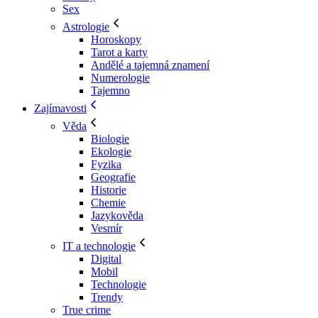
Sex
Astrologie
Horoskopy
Tarot a karty
Andělé a tajemná znamení
Numerologie
Tajemno
Zajímavosti
Věda
Biologie
Ekologie
Fyzika
Geografie
Historie
Chemie
Jazykověda
Vesmír
IT a technologie
Digital
Mobil
Technologie
Trendy
True crime