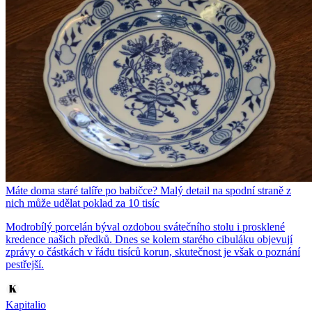
Máte doma staré talíře po babičce? Malý detail na spodní straně z
nich může udělat poklad za 10 tisíc
Modrobílý porcelán býval ozdobou svátečního stolu i prosklené
kredence našich předků. Dnes se kolem starého cibuláku objevují
zprávy o částkách v řádu tisíců korun, skutečnost je však o poznání
pestřejší.
Kapitalio