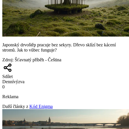
Japonský drvoštěp pracuje bez sekyry. Dřevo sklízí bez kácení
stromů. Jak to vůbec funguje?
Zdroj
:
Šťavnatý příběh - Čeština
Sdílet
Denní
výzva
0
Reklama
Další články z
Kód Enigma