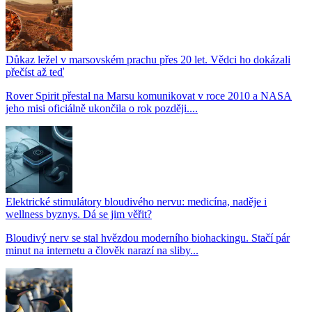
Důkaz ležel v marsovském prachu přes 20 let. Vědci ho dokázali
přečíst až teď
Rover Spirit přestal na Marsu komunikovat v roce 2010 a NASA
jeho misi oficiálně ukončila o rok později....
Elektrické stimulátory bloudivého nervu: medicína, naděje i
wellness byznys. Dá se jim věřit?
Bloudivý nerv se stal hvězdou moderního biohackingu. Stačí pár
minut na internetu a člověk narazí na sliby...