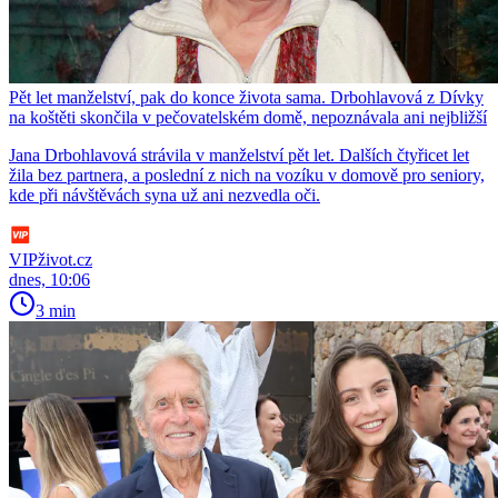
Pět let manželství, pak do konce života sama. Drbohlavová z Dívky
na koštěti skončila v pečovatelském domě, nepoznávala ani nejbližší
Jana Drbohlavová strávila v manželství pět let. Dalších čtyřicet let
žila bez partnera, a poslední z nich na vozíku v domově pro seniory,
kde při návštěvách syna už ani nezvedla oči.
VIPživot.cz
dnes, 10:06
3 min