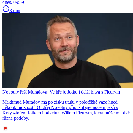
dnes, 09:59
3 min
Novotný řeší Muradova. Ve hře je Jotko i další bitva s Fleurym
Makhmud Muradov má po zisku titulu v polotěžké váze hned
několik možností. Ondřej Novotný připustil sjednocení pásů s
Krzysztofem Jotkem i odvetu s Willem Fleurym, která může mít dvě
různé podoby.