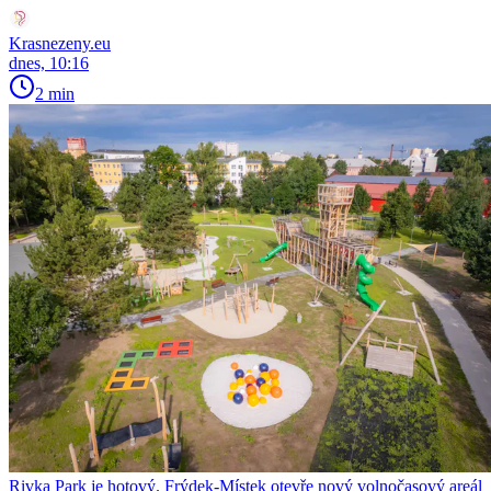
Krasnezeny.eu
dnes, 10:16
2 min
Rivka Park je hotový. Frýdek-Místek otevře nový volnočasový areál