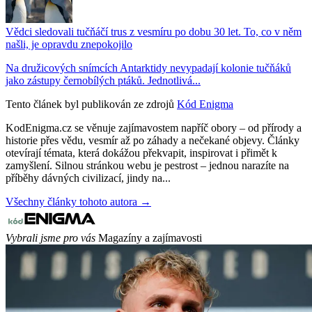
Vědci sledovali tučňáčí trus z vesmíru po dobu 30 let. To, co v něm
našli, je opravdu znepokojilo
Na družicových snímcích Antarktidy nevypadají kolonie tučňáků
jako zástupy černobílých ptáků. Jednotlivá...
Tento článek byl publikován ze zdrojů
Kód Enigma
KodEnigma.cz se věnuje zajímavostem napříč obory – od přírody a
historie přes vědu, vesmír až po záhady a nečekané objevy. Články
otevírají témata, která dokážou překvapit, inspirovat i přimět k
zamyšlení. Silnou stránkou webu je pestrost – jednou narazíte na
příběhy dávných civilizací, jindy na...
Všechny články tohoto autora →
Vybrali jsme pro vás
Magazíny a zajímavosti