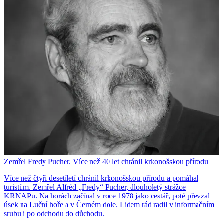
Zemřel Fredy Pucher. Více než 40 let chránil krkonošskou přírodu
Více než čtyři desetiletí chránil krkonošskou přírodu a pomáhal
turistům. Zemřel Alfréd „Fredy“ Pucher, dlouholetý strážce
KRNAPu. Na horách začínal v roce 1978 jako cestář, poté převzal
úsek na Luční hoře a v Černém dole. Lidem rád radil v informačním
srubu i po odchodu do důchodu.