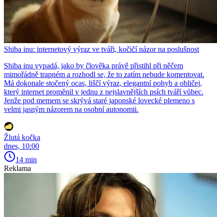
Shiba inu: internetový výraz ve tváři, kočičí názor na poslušnost
Shiba inu vypadá, jako by člověka právě přistihl při něčem
mimořádně trapném a rozhodl se, že to zatím nebude komentovat.
Má dokonale stočený ocas, liščí výraz, elegantní pohyb a obličej,
který internet proměnil v jednu z nejslavnějších psích tváří vůbec.
Jenže pod memem se skrývá staré japonské lovecké plemeno s
velmi jasným názorem na osobní autonomii.
Žlutá kočka
dnes, 10:00
14 min
Reklama