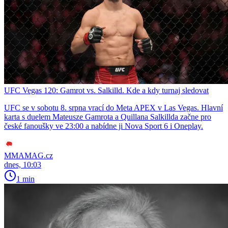
UFC Vegas 120: Gamrot vs. Salkilld. Kde a kdy turnaj sledovat
UFC se v sobotu 8. srpna vrací do Meta APEX v Las Vegas. Hlavní
karta s duelem Mateusze Gamrota a Quillana Salkillda začne pro
české fanoušky ve 23:00 a nabídne ji Nova Sport 6 i Oneplay.
MMAMAG.cz
dnes, 10:03
1 min