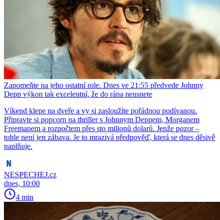
Zapomeňte na jeho ostatní role. Dnes ve 21:55 předvede Johnny
Depp výkon tak excelentní, že do rána neusnete
Víkend klepe na dveře a vy si zasloužíte pořádnou podívanou.
Připravte si popcorn na thriller s Johnnym Deppem, Morganem
Freemanem a rozpočtem přes sto milionů dolarů. Jenže pozor –
tohle není jen zábava. Je to mrazivá předpověď, která se dnes děsivě
naplňuje.
NESPECHEJ.cz
dnes, 10:00
4 min