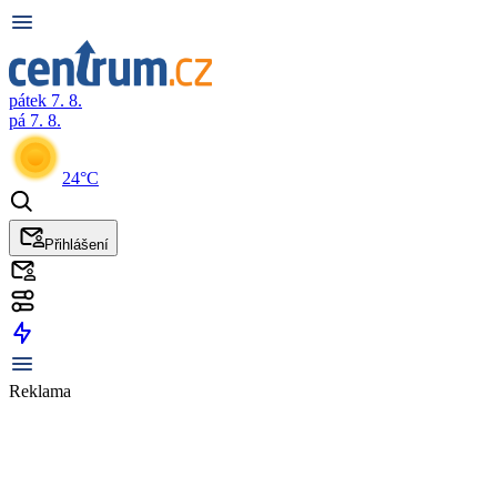
pátek 7. 8.
pá 7. 8.
24°C
Přihlášení
Reklama