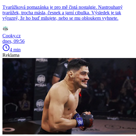
Tvarůžková pomazánka je pro mě čistá nostalgie. Nastrouhaný
tvarůžek, trocha másla, česnek a jarní cibulka. Výsledek je tak
výrazný, že ho buď milujete, nebo se mu obloukem vyhnete.
Cooky.cz
dnes, 09:56
4 min
Reklama