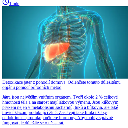
1 min
Detoxikace jater z pohodlí domova. Odlehčete tomuto důležitému
orgánu pomocí přírodních metod
Játra jsou největším vnitřním orgánem. Tvoří okolo 2 % celkové
hmotnosti těla a na starost mají látkovou výměnu. Jsou klíčovým
prvkem nejen v metabolismu sacharidů, tuků a bílkovin, ale také
trávicí žlázou produkující žluč. Zastávají také funkci žlázy
endokrinní – produkují některé hormony. Aby mohly správně
fungovat, je důležité se o ně starat.