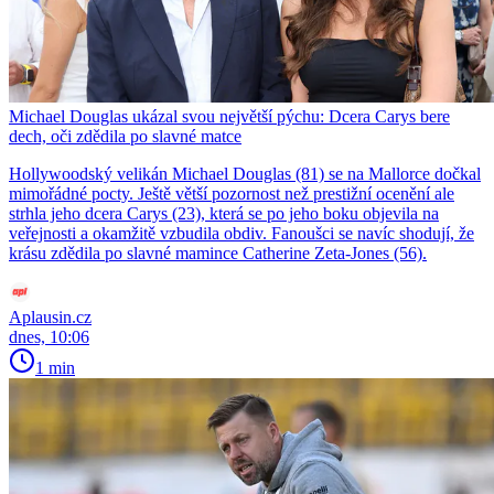
Michael Douglas ukázal svou největší pýchu: Dcera Carys bere
dech, oči zdědila po slavné matce
Hollywoodský velikán Michael Douglas (81) se na Mallorce dočkal
mimořádné pocty. Ještě větší pozornost než prestižní ocenění ale
strhla jeho dcera Carys (23), která se po jeho boku objevila na
veřejnosti a okamžitě vzbudila obdiv. Fanoušci se navíc shodují, že
krásu zdědila po slavné mamince Catherine Zeta-Jones (56).
Aplausin.cz
dnes, 10:06
1 min