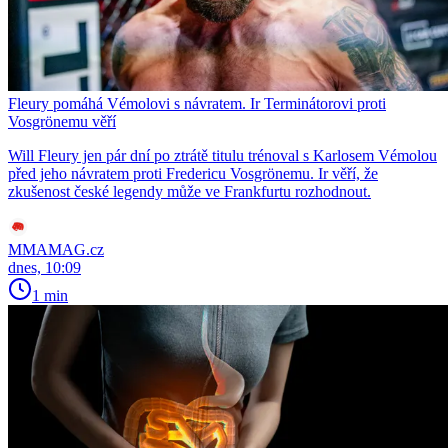
Fleury pomáhá Vémolovi s návratem. Ir Terminátorovi proti
Vosgrönemu věří
Will Fleury jen pár dní po ztrátě titulu trénoval s Karlosem Vémolou
před jeho návratem proti Fredericu Vosgrönemu. Ir věří, že
zkušenost české legendy může ve Frankfurtu rozhodnout.
MMAMAG.cz
dnes, 10:09
1 min