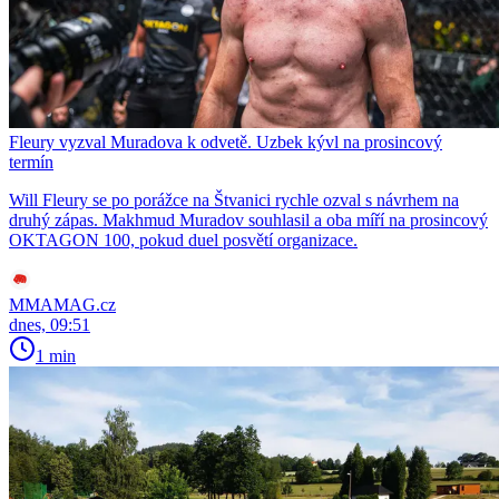
Fleury vyzval Muradova k odvetě. Uzbek kývl na prosincový
termín
Will Fleury se po porážce na Štvanici rychle ozval s návrhem na
druhý zápas. Makhmud Muradov souhlasil a oba míří na prosincový
OKTAGON 100, pokud duel posvětí organizace.
MMAMAG.cz
dnes, 09:51
1 min