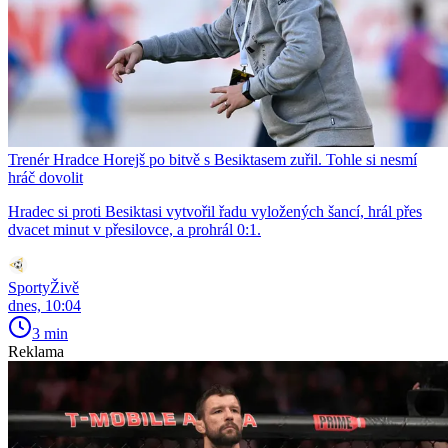
Trenér Hradce Horejš po bitvě s Besiktasem zuřil. Tohle si nesmí
hráč dovolit
Hradec si proti Besiktasi vytvořil řadu vyložených šancí, hrál přes
dvacet minut v přesilovce, a prohrál 0:1.
SportyŽivě
dnes, 10:04
3 min
Reklama