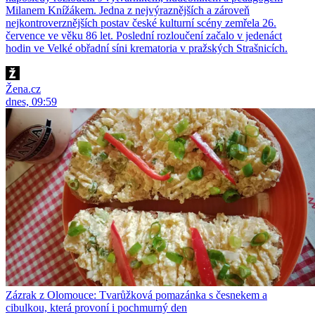
Milanem Knížákem. Jedna z nejvýraznějších a zároveň
nejkontroverznějších postav české kulturní scény zemřela 26.
července ve věku 86 let. Poslední rozloučení začalo v jedenáct
hodin ve Velké obřadní síni krematoria v pražských Strašnicích.
Žena.cz
dnes, 09:59
Zázrak z Olomouce: Tvarůžková pomazánka s česnekem a
cibulkou, která provoní i pochmurný den