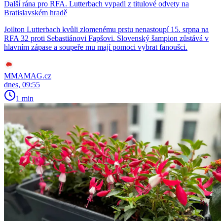
Další rána pro RFA. Lutterbach vypadl z titulové odvety na
Bratislavském hradě
Joilton Lutterbach kvůli zlomenému prstu nenastoupí 15. srpna na
RFA 32 proti Sebastiánovi Fapšovi. Slovenský šampion zůstává v
hlavním zápase a soupeře mu mají pomoci vybrat fanoušci.
MMAMAG.cz
dnes, 09:55
1 min