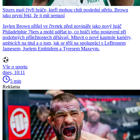
Sixers mají čtyři hráče, kteří mohou chtít poslední střelu. Brown
jako první řekl, že ji mít nemusí
Jaylen Brown přišel ve čtvrtek před novináře jako nový hráč
Philadelphie 76ers a mohl udělat to, co hráči jeho postavení při
podobných příležitostech dělávají. Mluvit o nové kapitole kariéry,
ambicích na titul a o tom, jak se těší na spolupráci s LeBronem
Jamesem, Joelem Embiidem a Tyresem Maxeym.
Vše o sportu
dnes, 10:11
5 min
Reklama