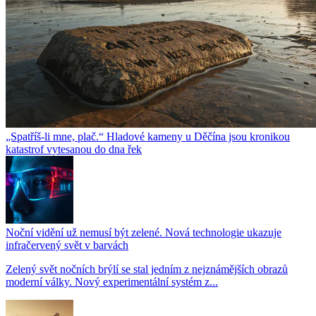
„Spatříš-li mne, plač.“ Hladové kameny u Děčína jsou kronikou
katastrof vytesanou do dna řek
Noční vidění už nemusí být zelené. Nová technologie ukazuje
infračervený svět v barvách
Zelený svět nočních brýlí se stal jedním z nejznámějších obrazů
moderní války. Nový experimentální systém z...