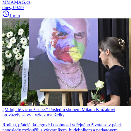
MMAMAG.cz
dnes, 09:59
1 min
„Miluju tě víc než sebe.“ Poslední sbohem Milanu Knížákovi
provázely salvy i vzkaz manželky
Rodina, přátelé, kolegové i osobnosti veřejného života se v pátek
naposledy rozloučili s výtvarníkem, hudebníkem a pedagogem