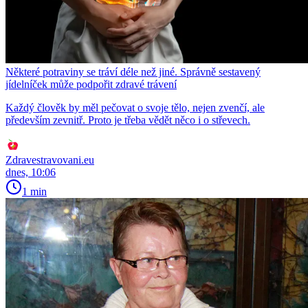
Některé potraviny se tráví déle než jiné. Správně sestavený
jídelníček může podpořit zdravé trávení
Každý člověk by měl pečovat o svoje tělo, nejen zvenčí, ale
především zevnitř. Proto je třeba vědět něco i o střevech.
Zdravestravovani.eu
dnes, 10:06
1 min