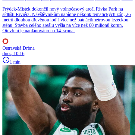
Frýdek-Místek dokončil nový volnočasový areál Rivka Park na
sídlišti Riviéra. Návštěvníkům nabídne několik tematických zón, 26
metrů dlouhou dřevěnou loď i více než patnáctimetrovou lezeckou
stěnu. Stavba celého areálu vyšla na více než 60 milionů korun.
Otevření je naplánováno na 14. srpna.
Ostravská Drbna
dnes, 10:16
1 min