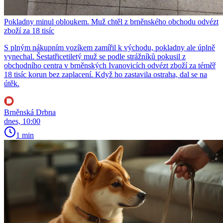
Pokladny minul obloukem. Muž chtěl z brněnského obchodu odvézt
zboží za 18 tisíc
S plným nákupním vozíkem zamířil k východu, pokladny ale úplně
vynechal. Šestatřicetiletý muž se podle strážníků pokusil z
obchodního centra v brněnských Ivanovicích odvézt zboží za téměř
18 tisíc korun bez zaplacení. Když ho zastavila ostraha, dal se na
útěk.
Brněnská Drbna
dnes, 10:00
1 min