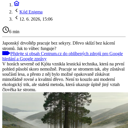
Kód Enigma
12. 6. 2026, 15:06
6 min
Japonský drvoštěp pracuje bez sekyry. Dřevo sklízí bez kácení
stromů. Jak to vůbec funguje?
Přidejte si obsah Centrum.cz do oblíbených zdrojů pro Google
hledání a Google zprávy
V horách severně od Kjóta vznikla lesnická technika, která na první
pohled působí skoro nemožně. Pracuje se stromem tak, aby zůstával
součástí lesa, a přesto z něj bylo možné opakovaně získávat
mimořádně rovné a kvalitní dřevo. Není to kouzlo ani moderní
ekologický trik, ale staletá metoda, která ukazuje úplně jiný vztah
člověka ke stromu.