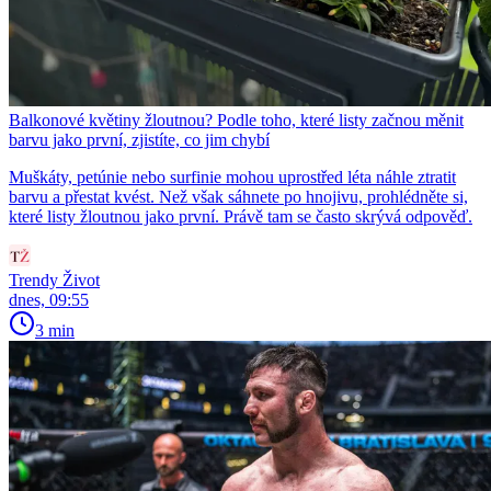
Balkonové květiny žloutnou? Podle toho, které listy začnou měnit
barvu jako první, zjistíte, co jim chybí
Muškáty, petúnie nebo surfinie mohou uprostřed léta náhle ztratit
barvu a přestat kvést. Než však sáhnete po hnojivu, prohlédněte si,
které listy žloutnou jako první. Právě tam se často skrývá odpověď.
Trendy Život
dnes, 09:55
3 min