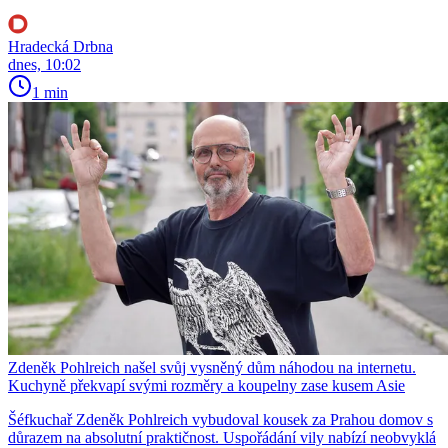
Hradecká Drbna
dnes, 10:02
1 min
Zdeněk Pohlreich našel svůj vysněný dům náhodou na internetu.
Kuchyně překvapí svými rozměry a koupelny zase kusem Asie
Šéfkuchař Zdeněk Pohlreich vybudoval kousek za Prahou domov s
důrazem na absolutní praktičnost. Uspořádání vily nabízí neobvyklá