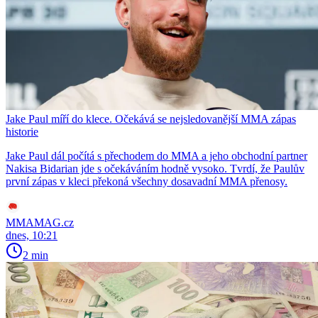
Jake Paul míří do klece. Očekává se nejsledovanější MMA zápas
historie
Jake Paul dál počítá s přechodem do MMA a jeho obchodní partner
Nakisa Bidarian jde s očekáváním hodně vysoko. Tvrdí, že Paulův
první zápas v kleci překoná všechny dosavadní MMA přenosy.
MMAMAG.cz
dnes, 10:21
2 min