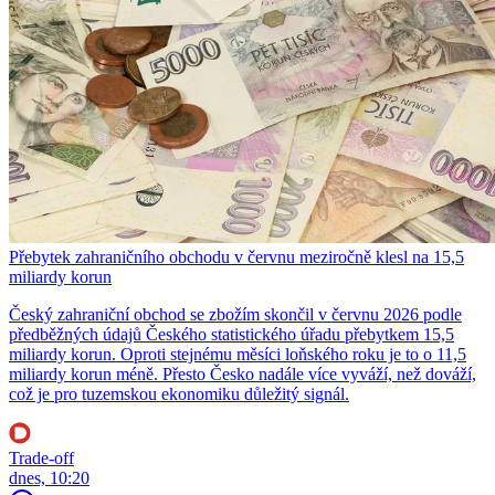
Přebytek zahraničního obchodu v červnu meziročně klesl na 15,5
miliardy korun
Český zahraniční obchod se zbožím skončil v červnu 2026 podle
předběžných údajů Českého statistického úřadu přebytkem 15,5
miliardy korun. Oproti stejnému měsíci loňského roku je to o 11,5
miliardy korun méně. Přesto Česko nadále více vyváží, než dováží,
což je pro tuzemskou ekonomiku důležitý signál.
Trade-off
dnes, 10:20