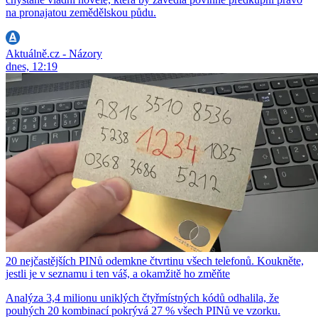
na pronajatou zemědělskou půdu.
Aktuálně.cz - Názory
dnes, 12:19
20 nejčastějších PINů odemkne čtvrtinu všech telefonů. Koukněte,
jestli je v seznamu i ten váš, a okamžitě ho změňte
Analýza 3,4 milionu uniklých čtyřmístných kódů odhalila, že
pouhých 20 kombinací pokrývá 27 % všech PINů ve vzorku.