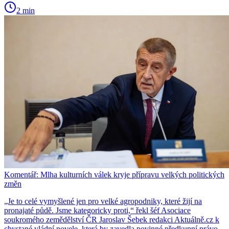
2 min
Komentář: Mlha kulturních válek kryje přípravu velkých politických
změn
„Je to celé vymyšlené jen pro velké agropodniky, které žijí na
pronajaté půdě. Jsme kategoricky proti,“ řekl šéf Asociace
soukromého zemědělství ČR Jaroslav Šebek redakci Aktuálně.cz k
chystané vládní novele, která by zavedla povinné předkupní právo