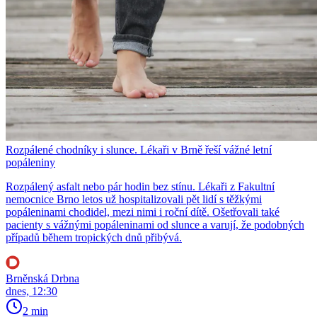
Rozpálené chodníky i slunce. Lékaři v Brně řeší vážné letní
popáleniny
Rozpálený asfalt nebo pár hodin bez stínu. Lékaři z Fakultní
nemocnice Brno letos už hospitalizovali pět lidí s těžkými
popáleninami chodidel, mezi nimi i roční dítě. Ošetřovali také
pacienty s vážnými popáleninami od slunce a varují, že podobných
případů během tropických dnů přibývá.
Brněnská Drbna
dnes, 12:30
2 min