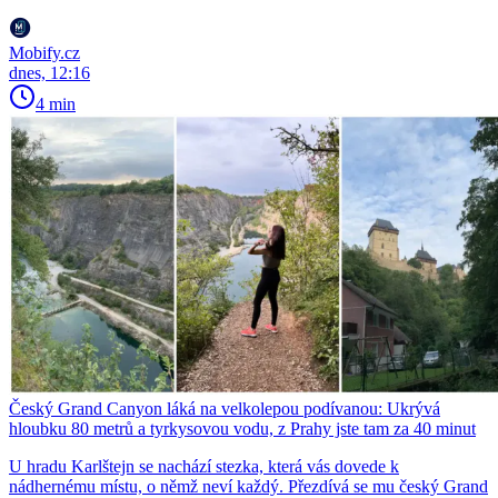
Mobify.cz
dnes, 12:16
4 min
Český Grand Canyon láká na velkolepou podívanou: Ukrývá
hloubku 80 metrů a tyrkysovou vodu, z Prahy jste tam za 40 minut
U hradu Karlštejn se nachází stezka, která vás dovede k
nádhernému místu, o němž neví každý. Přezdívá se mu český Grand