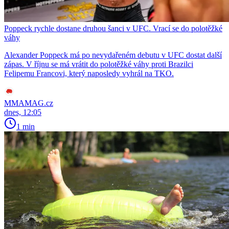
Poppeck rychle dostane druhou šanci v UFC. Vrací se do polotěžké
váhy
Alexander Poppeck má po nevydařeném debutu v UFC dostat další
zápas. V říjnu se má vrátit do polotěžké váhy proti Brazilci
Felipemu Francovi, který naposledy vyhrál na TKO.
MMAMAG.cz
dnes, 12:05
1 min