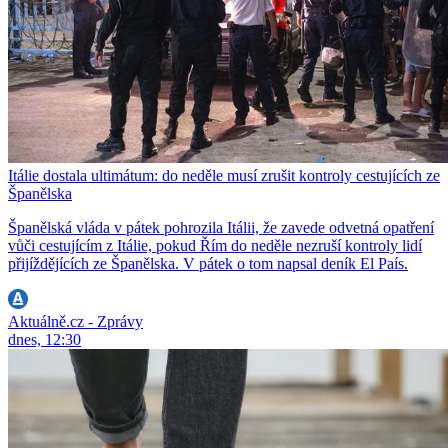
Itálie dostala ultimátum: do neděle musí zrušit kontroly cestujících ze
Španělska
Španělská vláda v pátek pohrozila Itálii, že zavede odvetná opatření
vůči cestujícím z Itálie, pokud Řím do neděle nezruší kontroly lidí
přijíždějících ze Španělska. V pátek o tom napsal deník El País.
Aktuálně.cz - Zprávy
dnes, 12:30