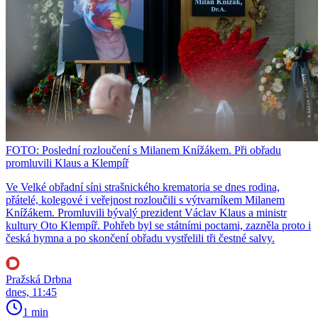
FOTO: Poslední rozloučení s Milanem Knížákem. Při obřadu
promluvili Klaus a Klempíř
Ve Velké obřadní síni strašnického krematoria se dnes rodina,
přátelé, kolegové i veřejnost rozloučili s výtvarníkem Milanem
Knížákem. Promluvili bývalý prezident Václav Klaus a ministr
kultury Oto Klempíř. Pohřeb byl se státními poctami, zazněla proto i
česká hymna a po skončení obřadu vystřelili tři čestné salvy.
Pražská Drbna
dnes, 11:45
1 min