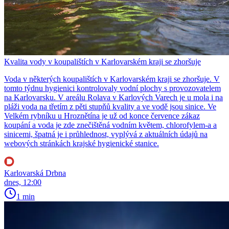
Kvalita vody v koupalištích v Karlovarském kraji se zhoršuje
Voda v některých koupalištích v Karlovarském kraji se zhoršuje. V
tomto týdnu hygienici kontrolovaly vodní plochy s provozovatelem
na Karlovarsku. V areálu Rolava v Karlových Varech je u mola i na
pláži voda na třetím z pěti stupňů kvality a ve vodě jsou sinice. Ve
Velkém rybníku u Hroznětína je už od konce července zákaz
koupání a voda je zde znečištěná vodním květem, chlorofylem-a a
sinicemi, špatná je i průhlednost, vyplývá z aktuálních údajů na
webových stránkách krajské hygienické stanice.
Karlovarská Drbna
dnes, 12:00
1 min