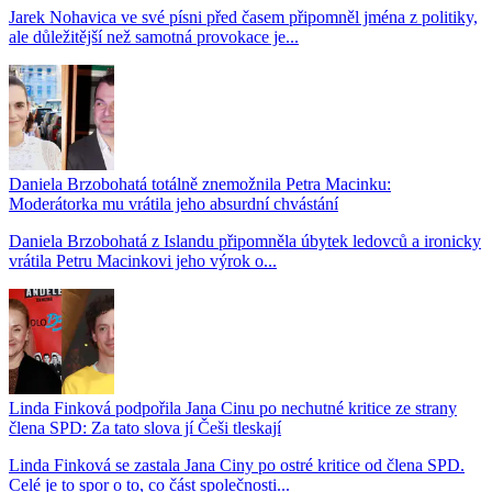
Jarek Nohavica ve své písni před časem připomněl jména z politiky,
ale důležitější než samotná provokace je...
Daniela Brzobohatá totálně znemožnila Petra Macinku:
Moderátorka mu vrátila jeho absurdní chvástání
Daniela Brzobohatá z Islandu připomněla úbytek ledovců a ironicky
vrátila Petru Macinkovi jeho výrok o...
Linda Finková podpořila Jana Cinu po nechutné kritice ze strany
člena SPD: Za tato slova jí Češi tleskají
Linda Finková se zastala Jana Ciny po ostré kritice od člena SPD.
Celé je to spor o to, co část společnosti...