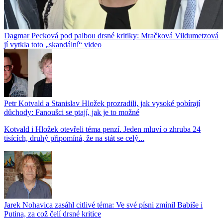
Dagmar Pecková pod palbou drsné kritiky: Mračková Vildumetzová
jí vytkla toto „skandální“ video
Petr Kotvald a Stanislav Hložek prozradili, jak vysoké pobírají
důchody: Fanoušci se ptají, jak je to možné
Kotvald i Hložek otevřeli téma penzí. Jeden mluví o zhruba 24
tisících, druhý připomíná, že na stát se celý...
Jarek Nohavica zasáhl citlivé téma: Ve své písni zmínil Babiše i
Putina, za což čelí drsné kritice