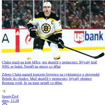
Chára srazil na kole běžce, ten skončil v nemocnici. Bývalý hráč
NHL se brání: Neměl na stezce co dělat
Zdeno Chára narazil koncem července na cyklostezce u slovenské
Beluše do chodce. Muž skončil v nemocnici, bývalý obránce
Bostonu tvrdí, že na trase neměl co dělat.
SportyŽivě
dnes, 12:28