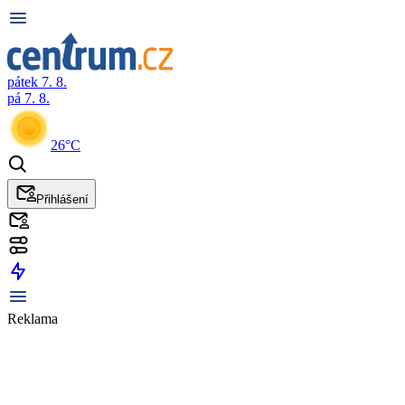
pátek 7. 8.
pá 7. 8.
26°C
Přihlášení
Reklama