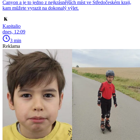
Canyon a je to jedno z nejkrásnějších míst ve Středočeském kraji,
kam můžete vyrazit na dokonalý výlet.
Kapitalio
dnes, 12:09
3 min
Reklama