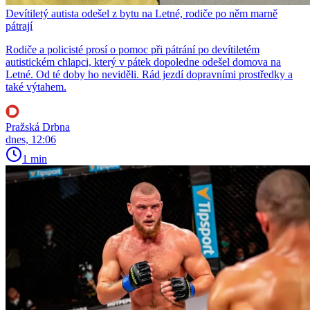
Devítiletý autista odešel z bytu na Letné, rodiče po něm marně
pátrají
Rodiče a policisté prosí o pomoc při pátrání po devítiletém
autistickém chlapci, který v pátek dopoledne odešel domova na
Letné. Od té doby ho neviděli. Rád jezdí dopravními prostředky a
také výtahem.
Pražská Drbna
dnes, 12:06
1 min