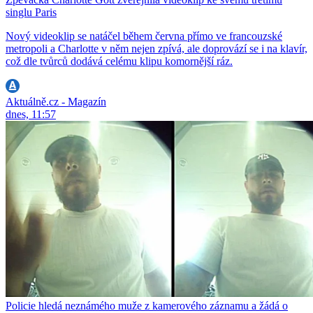
singlu Paris
Nový videoklip se natáčel během června přímo ve francouzské
metropoli a Charlotte v něm nejen zpívá, ale doprovází se i na klavír,
což dle tvůrců dodává celému klipu komornější ráz.
Aktuálně.cz - Magazín
dnes, 11:57
Policie hledá neznámého muže z kamerového záznamu a žádá o