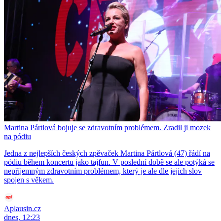
Martina Pártlová bojuje se zdravotním problémem. Zradil ji mozek
na pódiu
Jedna z nejlepších českých zpěvaček Martina Pártlová (47) řádí na
pódiu během koncertu jako tajfun. V poslední době se ale potýká se
nepříjemným zdravotním problémem, který je ale dle jejích slov
spojen s věkem.
Aplausin.cz
dnes, 12:23