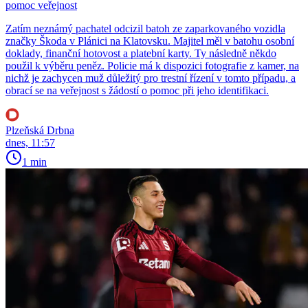
pomoc veřejnost
Zatím neznámý pachatel odcizil batoh ze zaparkovaného vozidla
značky Škoda v Plánici na Klatovsku. Majitel měl v batohu osobní
doklady, finanční hotovost a platební karty. Ty následně někdo
použil k výběru peněz. Policie má k dispozici fotografie z kamer, na
nichž je zachycen muž důležitý pro trestní řízení v tomto případu, a
obrací se na veřejnost s žádostí o pomoc při jeho identifikaci.
Plzeňská Drbna
dnes, 11:57
1 min