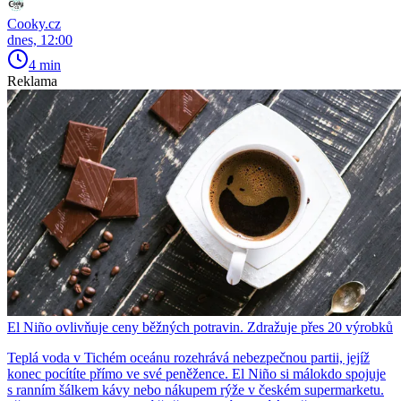
Cooky.cz
dnes, 12:00
4 min
Reklama
El Niño ovlivňuje ceny běžných potravin. Zdražuje přes 20 výrobků
Teplá voda v Tichém oceánu rozehrává nebezpečnou partii, jejíž
konec pocítíte přímo ve své peněžence. El Niño si málokdo spojuje
s ranním šálkem kávy nebo nákupem rýže v českém supermarketu.