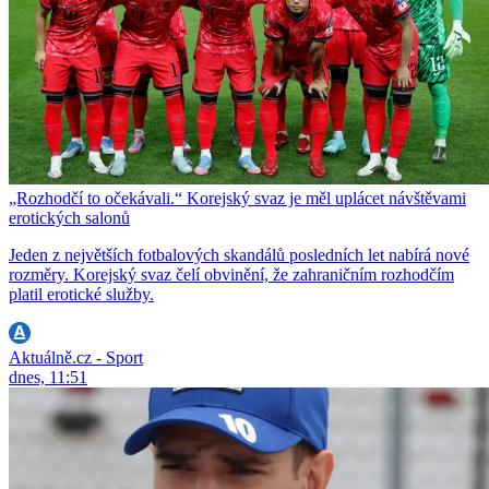
„Rozhodčí to očekávali.“ Korejský svaz je měl uplácet návštěvami
erotických salonů
Jeden z největších fotbalových skandálů posledních let nabírá nové
rozměry. Korejský svaz čelí obvinění, že zahraničním rozhodčím
platil erotické služby.
Aktuálně.cz - Sport
dnes, 11:51