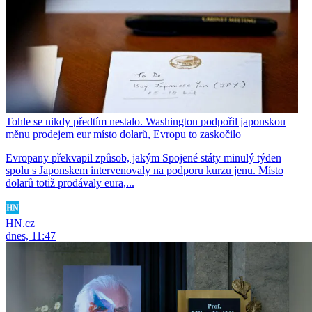
Tohle se nikdy předtím nestalo. Washington podpořil japonskou
měnu prodejem eur místo dolarů, Evropu to zaskočilo
Evropany překvapil způsob, jakým Spojené státy minulý týden
spolu s Japonskem intervenovaly na podporu kurzu jenu. Místo
dolarů totiž prodávaly eura,...
HN.cz
dnes, 11:47