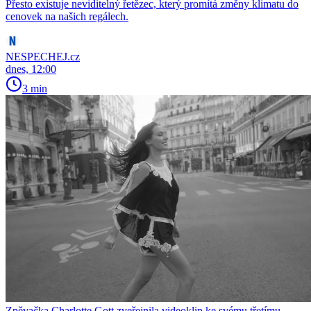
Přesto existuje neviditelný řetězec, který promítá změny klimatu do
cenovek na našich regálech.
NESPECHEJ.cz
dnes, 12:00
3 min
Zpěvačka Charlotte Gott zveřejnila videoklip ke svému třetímu