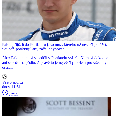
Palou přijíždí do Portlandu jako muž, kterého už nestačí porážet.
Soupeři potřebují, aby začal chybovat
Álex Palou nemusí v neděli v Portlandu vyhrát. Nemusí dokonce
ani skončit na pódiu. A právě to je největší problém pro všechny
ostatní.
Vše o sportu
dnes, 11:51
5 min