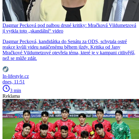
Dagmar Pecková pod palbou drsné kritiky: Mračková Vildumetzová
jí vytkla toto „skandální“ video
Dagmar Pecková, kandidátka do Senátu za ODS, schytala ostré
reakce kvůli videu natáčenému během jízdy. Kritika od Jany
Mračkové Vildumetzové otevřela téma, které je v kampani citlivější,
než se může zdát.
In-lifestyle.cz
dnes, 11:51
3 min
Reklama