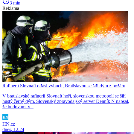
3 min
Reklama
Rafinerií Slovnaft otřásl výbuch, Bratislavou se šíří dým z požáru
V bratislavské rafinerii Slovnaft hoří, slovenskou metropolí se šíří
hustý černý dým. Slovenský zpravodajský server Denník N napsal,
že budovami v...
HN.cz
dnes, 12:24