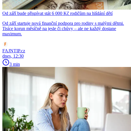
Od září bude přispívat stát 6 000 Kč rodičům na hlídání dětí
Od září startuje nová finanční podpora pro rodiny s malými dětmi.
Tisíce korun měsíčně na jesle či chůvy – ale ne každý dostane
maximum.
FAJNTIP.cz
dnes, 12:30
3 min