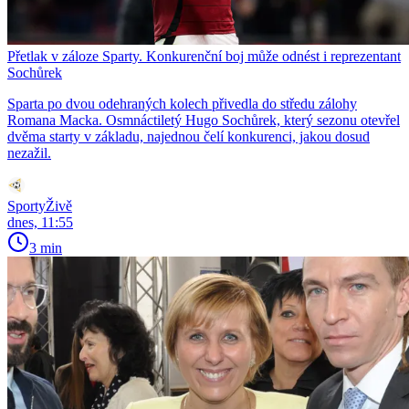
Přetlak v záloze Sparty. Konkurenční boj může odnést i reprezentant
Sochůrek
Sparta po dvou odehraných kolech přivedla do středu zálohy
Romana Macka. Osmnáctiletý Hugo Sochůrek, který sezonu otevřel
dvěma starty v základu, najednou čelí konkurenci, jakou dosud
nezažil.
SportyŽivě
dnes, 11:55
3 min