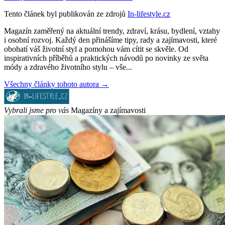
Tento článek byl publikován ze zdrojů
In-lifestyle.cz
Magazín zaměřený na aktuální trendy, zdraví, krásu, bydlení, vztahy
i osobní rozvoj. Každý den přinášíme tipy, rady a zajímavosti, které
obohatí váš životní styl a pomohou vám cítit se skvěle. Od
inspirativních příběhů a praktických návodů po novinky ze světa
módy a zdravého životního stylu – vše...
Všechny články tohoto autora →
Vybrali jsme pro vás
Magazíny a zajímavosti