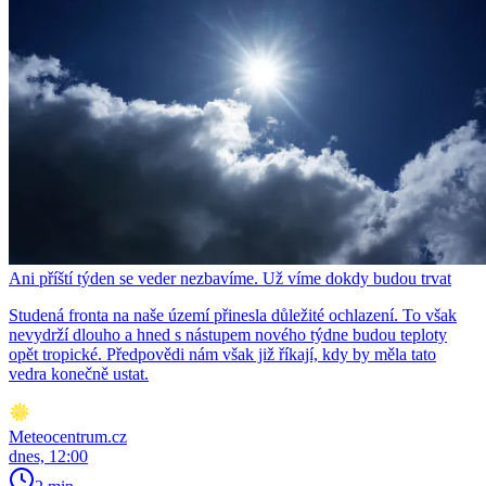
Ani příští týden se veder nezbavíme. Už víme dokdy budou trvat
Studená fronta na naše území přinesla důležité ochlazení. To však
nevydrží dlouho a hned s nástupem nového týdne budou teploty
opět tropické. Předpovědi nám však již říkají, kdy by měla tato
vedra konečně ustat.
Meteocentrum.cz
dnes, 12:00