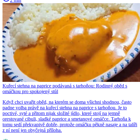
2 min
Kuřecí stehna na paprice podávaná s tarhoňou: Rodinný oběd s
omáčkou pro spokojený stůl
Když chci uvařit oběd, na kterém se doma všichni shodnou, často
padne volba právě na kuřecí stehna na paprice s tarhoňou. Je to
poctivé, syté a přitom nijak složité jídlo, které stojí na jemně
orestované cibuli, sladké paprice a smetanové omáčce. Tarhoňa k
tomu sedí překvapivě dobře, protože omáčku pěkně nasaje a na talíři
z ní není jen obyčejná příloha.