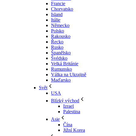
Francie
Chorvatsko
Island
Itálie
Německo
Polsko
Rakousko
Řecko
Rusko
Španělsko
Švédsko
Velká Británie
Rumunsko
Válka na Ukrajině
Maďarsko
Svět
USA
Blízký východ
Izrael
Palestina
Asie
Čína
Jižní Korea