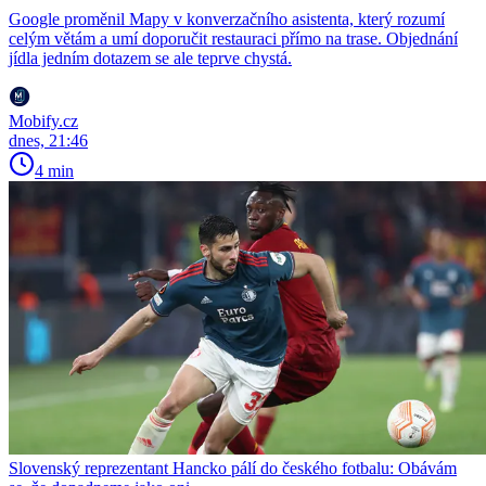
Google proměnil Mapy v konverzačního asistenta, který rozumí
celým větám a umí doporučit restauraci přímo na trase. Objednání
jídla jedním dotazem se ale teprve chystá.
Mobify.cz
dnes, 21:46
4 min
Slovenský reprezentant Hancko pálí do českého fotbalu: Obávám