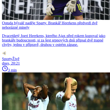
Ostuda bývalé naděje Sparty. Brankář Heerkens předvedl dvě
nehorázné minely
Dvacetiletý Joeri Heerkens, kterého Ajax před rokem kupoval jako
brankáře budoucnosti, si za šest srpnových dnů připsal dvě trapné
chyby, jednu v přípravě, druhou v ostrém zápase.
SportyŽivě
dnes, 20:21
3 min