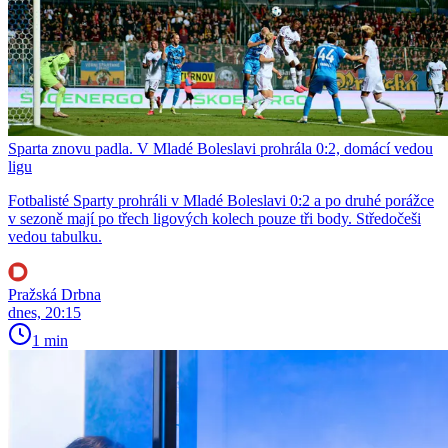
Sparta znovu padla. V Mladé Boleslavi prohrála 0:2, domácí vedou
ligu
Fotbalisté Sparty prohráli v Mladé Boleslavi 0:2 a po druhé porážce
v sezoně mají po třech ligových kolech pouze tři body. Středočeši
vedou tabulku.
Pražská Drbna
dnes, 20:15
1 min