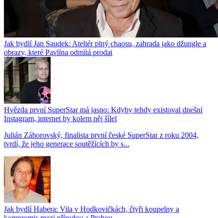
Jak bydlí Jan Saudek: Ateliér plný chaosu, zahrada jako džungle a
obrazy, které Pavlína odmítá prodat
Hvězda první SuperStar má jasno: Kdyby tehdy existoval dnešní
Instagram, internet by kolem něj šílel
Julián Záhorovský, finalista první české SuperStar z roku 2004,
tvrdí, že jeho generace soutěžících by s...
Jak bydlí Habera: Vila v Hodkovičkách, čtyři koupelny a
kompromis mezi přírodou a Prahou