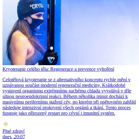
Kryoterapie celého těla: Regenerace a prevence vyhoření
Celotělová kryoterapie se z alternativního konceptu rychle mění v
uznávanou součást moderní regenerační medicíny. Krátkodobé
vystavení organismu extrémnímu suchému chladu vyvolává v těle
silnou neuroendokrinní reakci. Během několika minut dochází k
masivnímu perifernímu stažení cév, po kterém při opětovném zahřátí
následuje intenzivní prokrvení všech orgánů a tkání. Tento proces
funguje jako přirozený restart pro cévní i imunitní systém.
Plné zdraví
dnes, 20:07