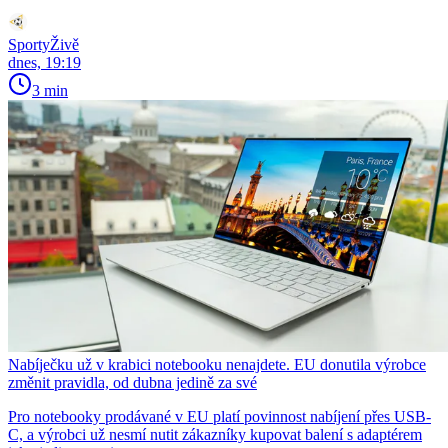
SportyŽivě
dnes, 19:19
3 min
Nabíječku už v krabici notebooku nenajdete. EU donutila výrobce
změnit pravidla, od dubna jedině za své
Pro notebooky prodávané v EU platí povinnost nabíjení přes USB-
C, a výrobci už nesmí nutit zákazníky kupovat balení s adaptérem