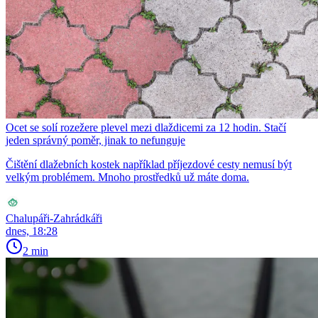
Ocet se solí rozežere plevel mezi dlaždicemi za 12 hodin. Stačí
jeden správný poměr, jinak to nefunguje
Čištění dlažebních kostek například příjezdové cesty nemusí být
velkým problémem. Mnoho prostředků už máte doma.
Chalupáři-Zahrádkáři
dnes, 18:28
2 min