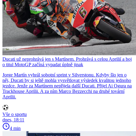
Ducati už neprohrává jen s Martínem. Prohrává s celou Aprilií a boj
o titul MotoGP začíná vypadat úplně jinak
Jorge Martín vyhrál sobotní sprint v Silverstonu. Kdyby šlo jen o
něj, Ducati by si ještě mohla vysvětlovat výsledek kvalitou jednoho
jezdce. Jenže za Martínem nepřijela další Ducati. Přijel Ai Ogura na
Trackhouse Aprilii. A za ním Marco Bezzecchi na druhé tovární
Aprilii.
Vše o sportu
dnes, 18:11
4 min