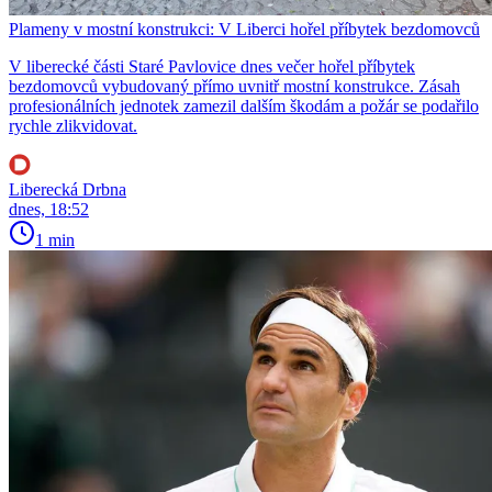
Plameny v mostní konstrukci: V Liberci hořel příbytek bezdomovců
V liberecké části Staré Pavlovice dnes večer hořel příbytek
bezdomovců vybudovaný přímo uvnitř mostní konstrukce. Zásah
profesionálních jednotek zamezil dalším škodám a požár se podařilo
rychle zlikvidovat.
Liberecká Drbna
dnes, 18:52
1 min