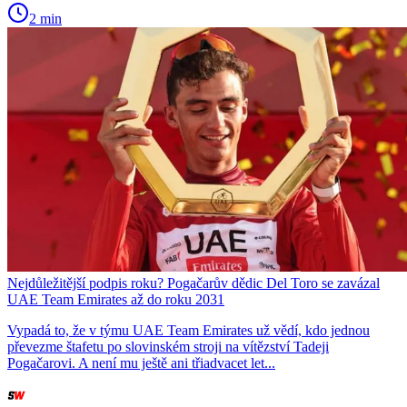
2 min
Nejdůležitější podpis roku? Pogačarův dědic Del Toro se zavázal
UAE Team Emirates až do roku 2031
Vypadá to, že v týmu UAE Team Emirates už vědí, kdo jednou
převezme štafetu po slovinském stroji na vítězství Tadeji
Pogačarovi. A není mu ještě ani třiadvacet let...