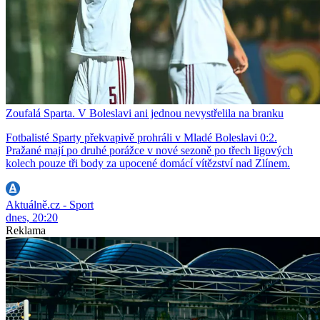
Zoufalá Sparta. V Boleslavi ani jednou nevystřelila na branku
Fotbalisté Sparty překvapivě prohráli v Mladé Boleslavi 0:2.
Pražané mají po druhé porážce v nové sezoně po třech ligových
kolech pouze tři body za upocené domácí vítězství nad Zlínem.
Aktuálně.cz - Sport
dnes, 20:20
Reklama