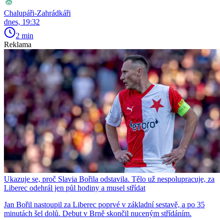
Chalupáři-Zahrádkáři
dnes, 19:32
2 min
Reklama
Ukazuje se, proč Slavia Bořila odstavila. Tělo už nespolupracuje, za
Liberec odehrál jen půl hodiny a musel střídat
Jan Bořil nastoupil za Liberec poprvé v základní sestavě, a po 35
minutách šel dolů. Debut v Brně skončil nuceným střídáním.