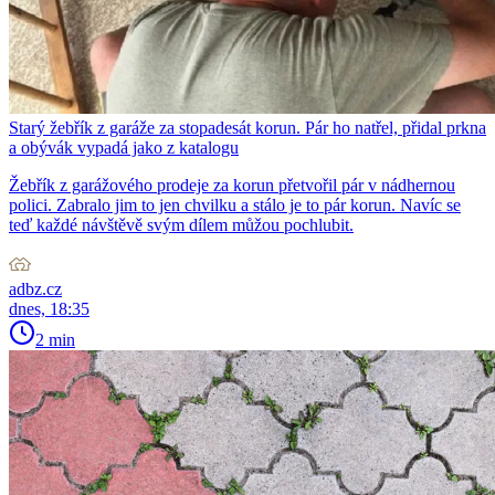
Starý žebřík z garáže za stopadesát korun. Pár ho natřel, přidal prkna
a obývák vypadá jako z katalogu
Žebřík z garážového prodeje za korun přetvořil pár v nádhernou
polici. Zabralo jim to jen chvilku a stálo je to pár korun. Navíc se
teď každé návštěvě svým dílem můžou pochlubit.
adbz.cz
dnes, 18:35
2 min