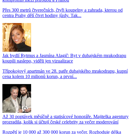
Přes 300 metrů čtverečních, čtyři koupelny a zahrada, kterou od
centra Prahy dělí čtvrt hodiny jízdy. Tak...
Jak bydlí Rytmus a Jasmína Alagič: Byt v dubajském mrakodrapu
koupili naslepo, viděli jen vizualizace
Třípokojový apartmán ve 28. patře dubajského mrakodrapu, kupní
cena kolem 10 milionů korun, a první...
Až 30 poptávek měsíčně a statisícové honoráře. Majitelka agentury
prozradila, kolik si účtují české celebrity za večer moderování
Rozpětí je 10 000 až 300 000 korun za večer. Rozhoduje délka