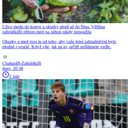
Lžíce medu do konve a okurky plodí až do října. Většina
zahrádkářů přitom med na záhon nikdy nepoužila
Okurky a med jsou tu od toho, aby vaše letní zahradničení bylo
plodné i veselé. Když víte, jak na to, určitě nešlápnete vedle.
Chalupáři-Zahrádkáři
dnes, 20:38
2 min