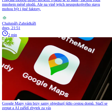
mnohem méně plodů. Ale na vině jejich neuspokojivého stavu
mohou být i jiné faktory.
Chalupáři-Zahrádkáři
dnes, 21:51
2 min
Google Mapy vám brzy samy objednají jídlo cestou domů. Stačí se
zeptat a AI zařídí zbytek za vás