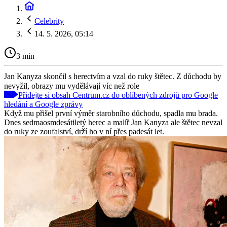
Celebrity
14. 5. 2026, 05:14
3 min
Jan Kanyza skončil s herectvím a vzal do ruky štětec. Z důchodu by
nevyžil, obrazy mu vydělávají víc než role
Přidejte si obsah Centrum.cz do oblíbených zdrojů pro Google
hledání a Google zprávy
Když mu přišel první výměr starobního důchodu, spadla mu brada.
Dnes sedmaosmdesátiletý herec a malíř Jan Kanyza ale štětec nevzal
do ruky ze zoufalství, drží ho v ní přes padesát let.