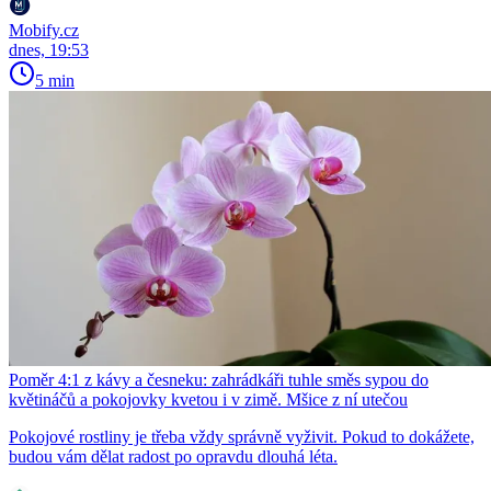
Mobify.cz
dnes, 19:53
5 min
Poměr 4:1 z kávy a česneku: zahrádkáři tuhle směs sypou do
květináčů a pokojovky kvetou i v zimě. Mšice z ní utečou
Pokojové rostliny je třeba vždy správně vyživit. Pokud to dokážete,
budou vám dělat radost po opravdu dlouhá léta.