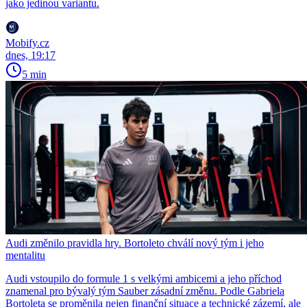
jako jedinou variantu.
Mobify.cz
dnes, 19:17
5 min
Audi změnilo pravidla hry. Bortoleto chválí nový tým i jeho
mentalitu
Audi vstoupilo do formule 1 s velkými ambicemi a jeho příchod
znamenal pro bývalý tým Sauber zásadní změnu. Podle Gabriela
Bortoleta se proměnila nejen finanční situace a technické zázemí, ale