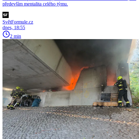
především mentalita celého týmu.
SvětFormule.cz
dnes, 18:55
2 min