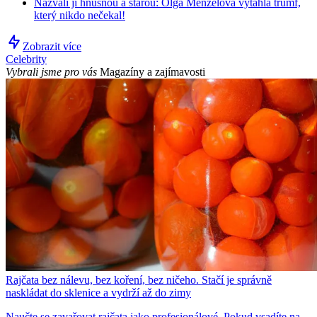
Nazvali ji hnusnou a starou: Olga Menzelová vytáhla trumf,
který nikdo nečekal!
Zobrazit více
Celebrity
Vybrali jsme pro vás
Magazíny a zajímavosti
Rajčata bez nálevu, bez koření, bez ničeho. Stačí je správně
naskládat do sklenice a vydrží až do zimy
Naučte se zavařovat rajčata jako profesionálové. Pokud vsadíte na