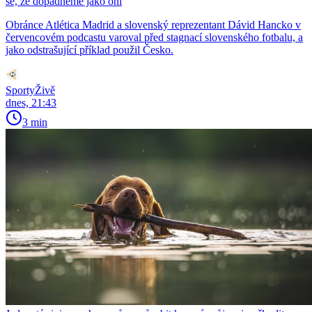
se, že dopadneme jako oni
Obránce Atlética Madrid a slovenský reprezentant Dávid Hancko v
červencovém podcastu varoval před stagnací slovenského fotbalu, a
jako odstrašující příklad použil Česko.
SportyŽivě
dnes, 21:43
3 min