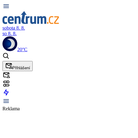
sobota 8. 8.
so 8. 8.
20°C
Přihlášení
Reklama