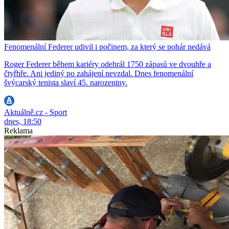
Fenomenální Federer udivil i počinem, za který se pohár nedává
Roger Federer během kariéry odehrál 1750 zápasů ve dvouhře a
čtyřhře. Ani jediný po zahájení nevzdal. Dnes fenomenální
švýcarský tenista slaví 45. narozeniny.
Aktuálně.cz - Sport
dnes, 18:50
Reklama