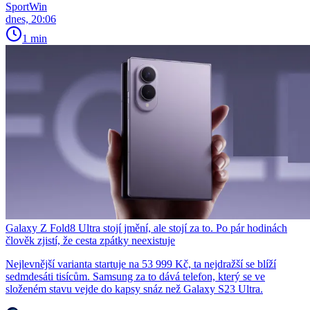
SportWin
dnes, 20:06
1 min
Galaxy Z Fold8 Ultra stojí jmění, ale stojí za to. Po pár hodinách
člověk zjistí, že cesta zpátky neexistuje
Nejlevnější varianta startuje na 53 999 Kč, ta nejdražší se blíží
sedmdesáti tisícům. Samsung za to dává telefon, který se ve
složeném stavu vejde do kapsy snáz než Galaxy S23 Ultra.