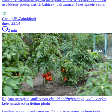
osvědčený postup našich babiček, pak zaručeně nešlápnete vedle.
Chalupáři-Zahrádkáři
dnes, 22:54
2 min
Rajčata stresujete, aniž o tom víte. Pět běžných chyb, kvůli kterým
keře nasadí sotva třetinu plodů
I rajčata mohou utrpět stresem. Pokud se to stane, začnou rodit