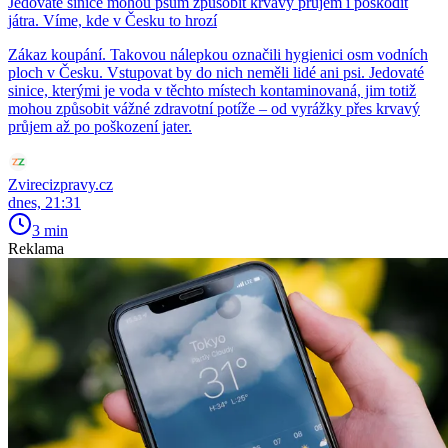
Jedovaté sinice mohou psům způsobit krvavý průjem i poškodit
játra. Víme, kde v Česku to hrozí
Zákaz koupání. Takovou nálepkou označili hygienici osm vodních
ploch v Česku. Vstupovat by do nich neměli lidé ani psi. Jedovaté
sinice, kterými je voda v těchto místech kontaminovaná, jim totiž
mohou způsobit vážné zdravotní potíže – od vyrážky přes krvavý
průjem až po poškození jater.
Zvirecizpravy.cz
dnes, 21:31
3 min
Reklama