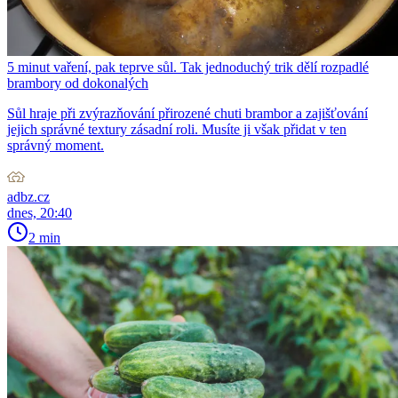
5 minut vaření, pak teprve sůl. Tak jednoduchý trik dělí rozpadlé
brambory od dokonalých
Sůl hraje při zvýrazňování přirozené chuti brambor a zajišťování
jejich správné textury zásadní roli. Musíte ji však přidat v ten
správný moment.
adbz.cz
dnes, 20:40
2 min