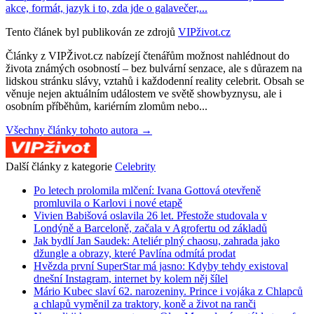
akce, formát, jazyk i to, zda jde o galavečer,...
Tento článek byl publikován ze zdrojů
VIPživot.cz
Články z VIPŽivot.cz nabízejí čtenářům možnost nahlédnout do
života známých osobností – bez bulvární senzace, ale s důrazem na
lidskou stránku slávy, vztahů i každodenní reality celebrit. Obsah se
věnuje nejen aktuálním událostem ve světě showbyznysu, ale i
osobním příběhům, kariérním zlomům nebo...
Všechny články tohoto autora →
Další články z kategorie
Celebrity
Po letech prolomila mlčení: Ivana Gottová otevřeně
promluvila o Karlovi i nové etapě
Vivien Babišová oslavila 26 let. Přestože studovala v
Londýně a Barceloně, začala v Agrofertu od základů
Jak bydlí Jan Saudek: Ateliér plný chaosu, zahrada jako
džungle a obrazy, které Pavlína odmítá prodat
Hvězda první SuperStar má jasno: Kdyby tehdy existoval
dnešní Instagram, internet by kolem něj šílel
Mário Kubec slaví 62. narozeniny. Prince i vojáka z Chlapců
a chlapů vyměnil za traktory, koně a život na ranči