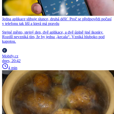
Jedna aplikace slibuje slunce, druhá déšť. Proč se předpovědi počasí
v telefonu tak liší a která má pravdu
Stejné město, stejný den, dvě aplikace, a dvě úplně jiné ikonky.
Rozdíl nevzniká tím, že by jedna „kecala“. Vzniká hluboko pod
kapotou.
Mobify.cz
dnes, 20:42
4 min