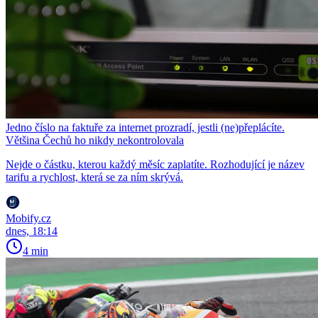
Jedno číslo na faktuře za internet prozradí, jestli (ne)přeplácíte.
Většina Čechů ho nikdy nekontrolovala
Nejde o částku, kterou každý měsíc zaplatíte. Rozhodující je název
tarifu a rychlost, která se za ním skrývá.
Mobify.cz
dnes, 18:14
4 min