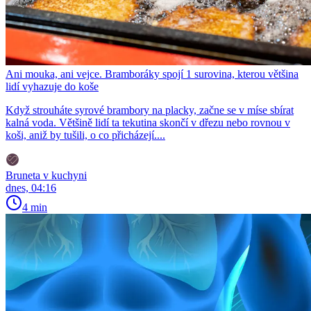
Ani mouka, ani vejce. Bramboráky spojí 1 surovina, kterou většina
lidí vyhazuje do koše
Když strouháte syrové brambory na placky, začne se v míse sbírat
kalná voda. Většině lidí ta tekutina skončí v dřezu nebo rovnou v
koši, aniž by tušili, o co přicházejí....
Bruneta v kuchyni
dnes, 04:16
4 min