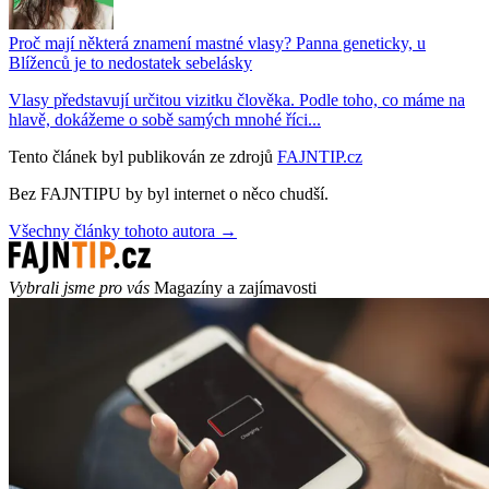
Proč mají některá znamení mastné vlasy? Panna geneticky, u
Blíženců je to nedostatek sebelásky
Vlasy představují určitou vizitku člověka. Podle toho, co máme na
hlavě, dokážeme o sobě samých mnohé říci...
Tento článek byl publikován ze zdrojů
FAJNTIP.cz
Bez FAJNTIPU by byl internet o něco chudší.
Všechny články tohoto autora →
Vybrali jsme pro vás
Magazíny a zajímavosti