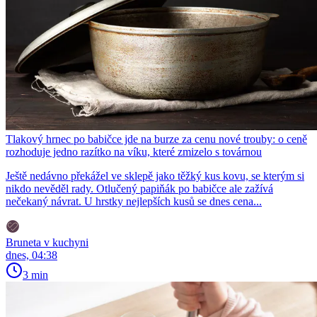
Tlakový hrnec po babičce jde na burze za cenu nové trouby: o ceně
rozhoduje jedno razítko na víku, které zmizelo s továrnou
Ještě nedávno překážel ve sklepě jako těžký kus kovu, se kterým si
nikdo nevěděl rady. Otlučený papiňák po babičce ale zažívá
nečekaný návrat. U hrstky nejlepších kusů se dnes cena...
Bruneta v kuchyni
dnes, 04:38
3 min