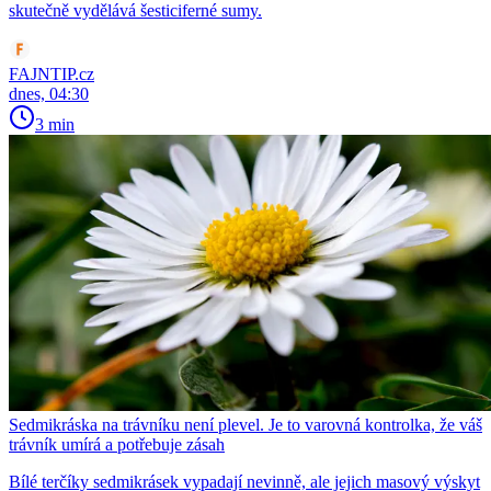
skutečně vydělává šesticiferné sumy.
FAJNTIP.cz
dnes, 04:30
3 min
Sedmikráska na trávníku není plevel. Je to varovná kontrolka, že váš
trávník umírá a potřebuje zásah
Bílé terčíky sedmikrásek vypadají nevinně, ale jejich masový výskyt