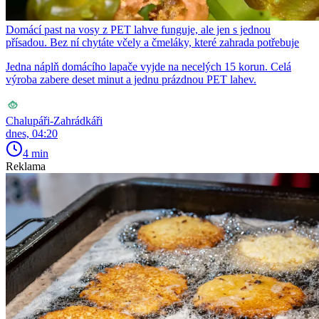
Domácí past na vosy z PET lahve funguje, ale jen s jednou
přísadou. Bez ní chytáte včely a čmeláky, které zahrada potřebuje
Jedna náplň domácího lapače vyjde na necelých 15 korun. Celá
výroba zabere deset minut a jednu prázdnou PET lahev.
Chalupáři-Zahrádkáři
dnes, 04:20
4 min
Reklama