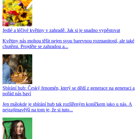
Jedlé a léčivé květiny v zahradě. Jak si je snadno vypěstovat
Květiny nás mohou těšit nejen svou barevnou rozmanitostí, ale také
chutěmi. Projděte se zahradou a...
Sbírání hub: Český fenomén, který se dědí z generace na generaci a
pořád nás baví
Jen málokde je sbírání hub tak rozšířeným koníčkem jako u nás. A
nejzajímavější na tom je, že si tuto...