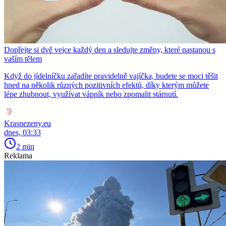
Dopřejte si dvě vejce každý den a sledujte změny, které nastanou s
vaším tělem
Když do jídelníčku zařadíte pravidelně vajíčka, budete se moci těšit
hned na několik různých pozitivních efektů, díky kterým můžete
lépe zhubnout, využívat vápník nebo zpomalit stárnutí.
Krasnezeny.eu
dnes, 03:33
2 min
Reklama