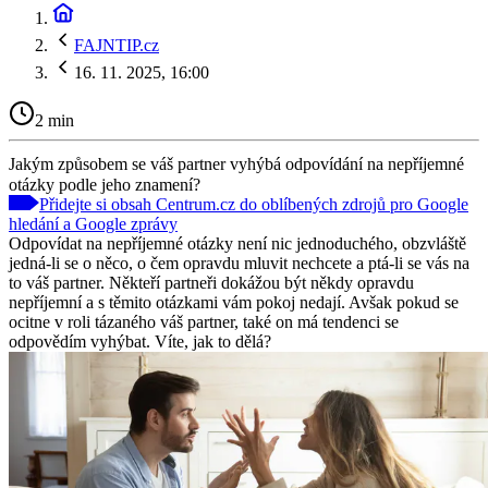
FAJNTIP.cz
16. 11. 2025, 16:00
2 min
Jakým způsobem se váš partner vyhýbá odpovídání na nepříjemné
otázky podle jeho znamení?
Přidejte si obsah Centrum.cz do oblíbených zdrojů pro Google
hledání a Google zprávy
Odpovídat na nepříjemné otázky není nic jednoduchého, obzvláště
jedná-li se o něco, o čem opravdu mluvit nechcete a ptá-li se vás na
to váš partner. Někteří partneři dokážou být někdy opravdu
nepříjemní a s těmito otázkami vám pokoj nedají. Avšak pokud se
ocitne v roli tázaného váš partner, také on má tendenci se
odpovědím vyhýbat. Víte, jak to dělá?