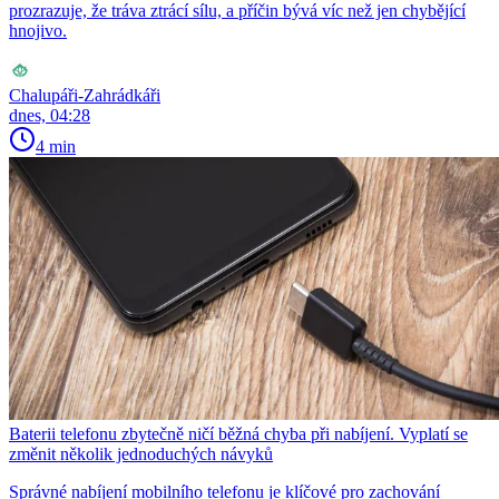
prozrazuje, že tráva ztrácí sílu, a příčin bývá víc než jen chybějící
hnojivo.
Chalupáři-Zahrádkáři
dnes, 04:28
4 min
Baterii telefonu zbytečně ničí běžná chyba při nabíjení. Vyplatí se
změnit několik jednoduchých návyků
Správné nabíjení mobilního telefonu je klíčové pro zachování