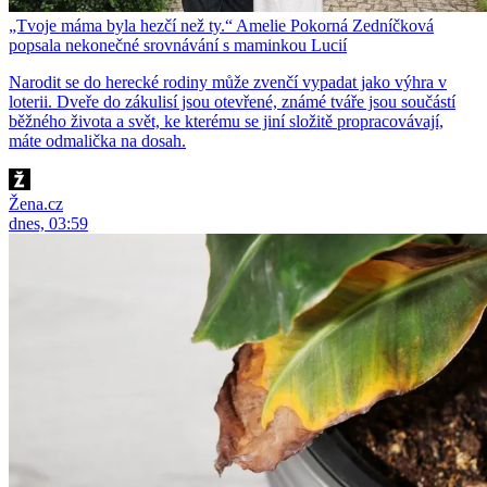
„Tvoje máma byla hezčí než ty.“ Amelie Pokorná Zedníčková
popsala nekonečné srovnávání s maminkou Lucií
Narodit se do herecké rodiny může zvenčí vypadat jako výhra v
loterii. Dveře do zákulisí jsou otevřené, známé tváře jsou součástí
běžného života a svět, ke kterému se jiní složitě propracovávají,
máte odmalička na dosah.
Žena.cz
dnes, 03:59