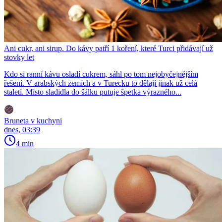
Ani cukr, ani sirup. Do kávy patří 1 koření, které Turci přidávají už
stovky let
Kdo si ranní kávu osladí cukrem, sáhl po tom nejobyčejnějším
řešení. V arabských zemích a v Turecku to dělají jinak už celá
staletí. Místo sladidla do šálku putuje špetka výrazného...
Bruneta v kuchyni
dnes, 03:39
4 min