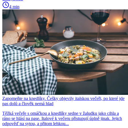
4 min
Zapomeňte na knedlíky. Češky objevily italskou večeři, po které jde
pas dolů a člověk nemá hlad
Těžká večeře s omáčkou a knedlíky sedne v žaludku jako cihla a
ráno se hlásí na pase. Italové k večeru přistupují úplně jinak. Jejich
odpověď na sytou, a přitom lehkou...