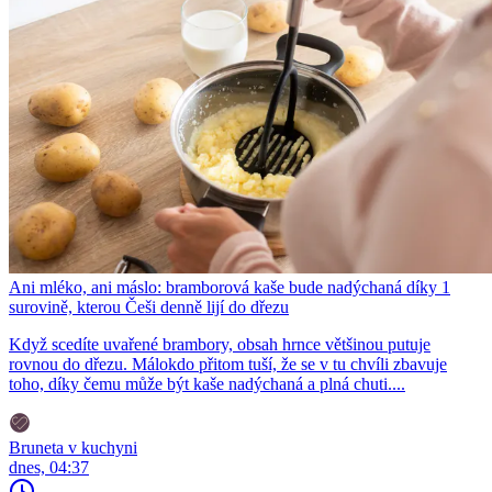
Ani mléko, ani máslo: bramborová kaše bude nadýchaná díky 1
surovině, kterou Češi denně lijí do dřezu
Když scedíte uvařené brambory, obsah hrnce většinou putuje
rovnou do dřezu. Málokdo přitom tuší, že se v tu chvíli zbavuje
toho, díky čemu může být kaše nadýchaná a plná chuti....
Bruneta v kuchyni
dnes, 04:37