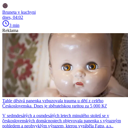
Bruneta v kuchyni
dnes, 04:02
3 min
Reklama
Tahle děsivá panenka vzbuzovala trauma u dětí z celého
Československa. Dnes je sběratelskou raritou za 5 000 Kč
V sedmdesátých a osmdesátých letech minulého století se v
československých domácnostech objevovala panenka s výrazným
pohledem a neobvyklým výrazem, kterou vyráběla Fatra, a.s..