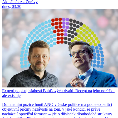
Aktuálně.cz - Zprávy
dnes, 03:30
Experti popisují slabosti Babišových rivalů. Recept na jeho porážku
ale existuje
Dominantní pozice hnutí ANO v české politice má podle expertů i
objektivní příčiny nezávislé na tom, v jaké kondici se právě
nacházejí opoziční formace – jde o důsledek dlouhodobé struktury