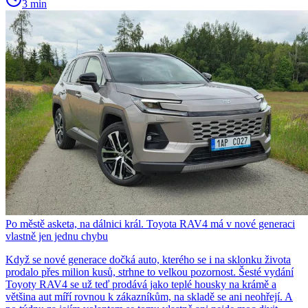
3 min
Po městě asketa, na dálnici král. Toyota RAV4 má v nové generaci
vlastně jen jednu chybu
Když se nové generace dočká auto, kterého se i na sklonku života
prodalo přes milion kusů, strhne to velkou pozornost. Šesté vydání
Toyoty RAV4 se už teď prodává jako teplé housky na krámě a
většina aut míří rovnou k zákazníkům, na skladě se ani neohřejí. A