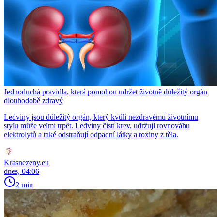
Jednoduchá pravidla, která pomohou udržet životně důležitý orgán
dlouhodobě zdravý
Ledviny jsou důležitý orgán, který kvůli nezdravému životnímu
stylu může velmi trpět. Ledviny čistí krev, udržují rovnováhu
elektrolytů a také odstraňují odpadní látky a toxiny z těla.
Krasnezeny.eu
dnes, 04:06
2 min