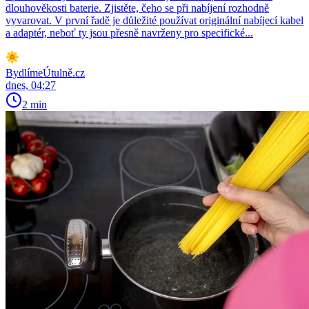
dlouhověkosti baterie. Zjistěte, čeho se při nabíjení rozhodně
vyvarovat. V první řadě je důležité používat originální nabíjecí kabel
a adaptér, neboť ty jsou přesně navrženy pro specifické...
BydlímeÚtulně.cz
dnes, 04:27
2 min