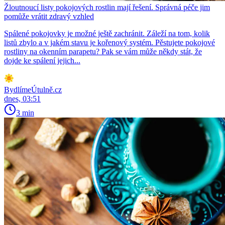
Žloutnoucí listy pokojových rostlin mají řešení. Správná péče jim
pomůže vrátit zdravý vzhled
Spálené pokojovky je možné ještě zachránit. Záleží na tom, kolik
listů zbylo a v jakém stavu je kořenový systém. Pěstujete pokojové
rostliny na okenním parapetu? Pak se vám může někdy stát, že
dojde ke spálení jejich...
BydlímeÚtulně.cz
dnes, 03:51
3 min