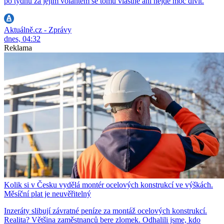
po týdnu za jejím volantem se tomu vlastně ani nejde moc divit.
Aktuálně.cz - Zprávy
dnes, 04:32
Reklama
Kolik si v Česku vydělá montér ocelových konstrukcí ve výškách.
Měsíční plat je neuvěřitelný
Inzeráty slibují závratné peníze za montáž ocelových konstrukcí.
Realita? Většina zaměstnanců bere zlomek. Odhalili jsme, kdo