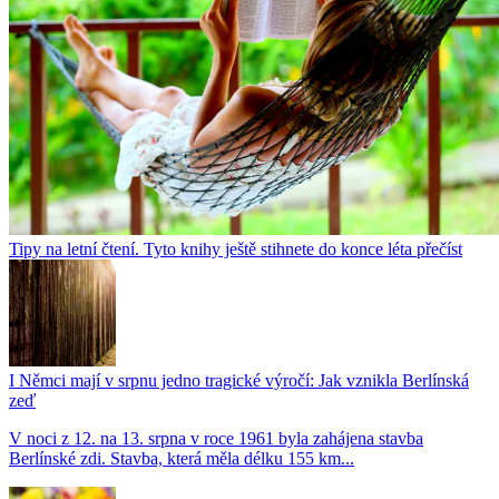
Tipy na letní čtení. Tyto knihy ještě stihnete do konce léta přečíst
I Němci mají v srpnu jedno tragické výročí: Jak vznikla Berlínská
zeď
V noci z 12. na 13. srpna v roce 1961 byla zahájena stavba
Berlínské zdi. Stavba, která měla délku 155 km...