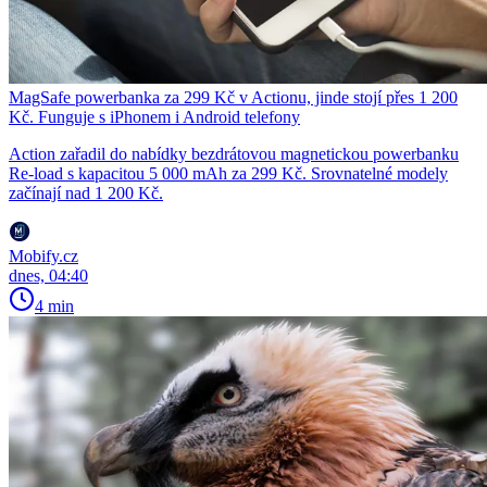
MagSafe powerbanka za 299 Kč v Actionu, jinde stojí přes 1 200
Kč. Funguje s iPhonem i Android telefony
Action zařadil do nabídky bezdrátovou magnetickou powerbanku
Re-load s kapacitou 5 000 mAh za 299 Kč. Srovnatelné modely
začínají nad 1 200 Kč.
Mobify.cz
dnes, 04:40
4 min