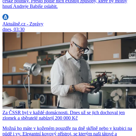
české politiky. Přesto podle nich existují způsoby, které by mohly
hnutí Andreje Babiše oslabit.
Aktuálně.cz - Zprávy
dnes, 03:30
Za ČSSR byl v každé domácnosti. Dnes už se jich dochoval jen
zlomek a sběratelé nabízejí 200 000 Kč
Možná ho máte v koženém pouzdře na dně skříně nebo v krabici na
půdě i vy. Elegantní kovový přístroj, se kterým naši tátové a