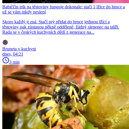
Babiččin trik na těstoviny funguje dokonale: stačí 1 lžíce do hrnce a
už se vám nikdy neslepí
Skoro každý ji zná. Stačí prý přidat do hrnce jedinou lžíci a
těstoviny pak zůstanou pěkně oddělené, žádný slepenec na talíři.
Rada se v českých kuchyních dědí z generace na...
Bruneta v kuchyni
dnes, 04:21
3 min