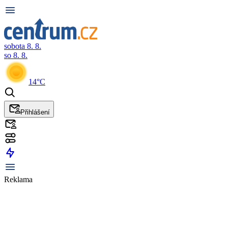
sobota 8. 8.
so 8. 8.
14°C
Přihlášení
Reklama