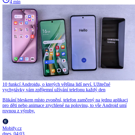
4 min
10 funkcí Androidu, o kterých většina lidí neví. Užitečné
vychytávky vám zpříjemní užívání telefonu každý den
Blikání bleskem místo zvonění, telefon zamčený na jednu aplikaci
pro děti nebo animace zrychlené na polovinu, to vše Android umí
rovnou z výroby.
Mobify.cz
dnes, 04:03