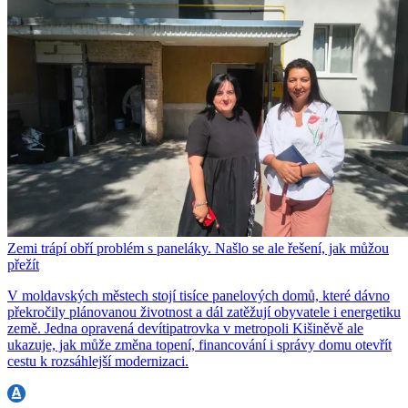
Zemi trápí obří problém s paneláky. Našlo se ale řešení, jak můžou
přežít
V moldavských městech stojí tisíce panelových domů, které dávno
překročily plánovanou životnost a dál zatěžují obyvatele i energetiku
země. Jedna opravená devítipatrovka v metropoli Kišiněvě ale
ukazuje, jak může změna topení, financování i správy domu otevřít
cestu k rozsáhlejší modernizaci.