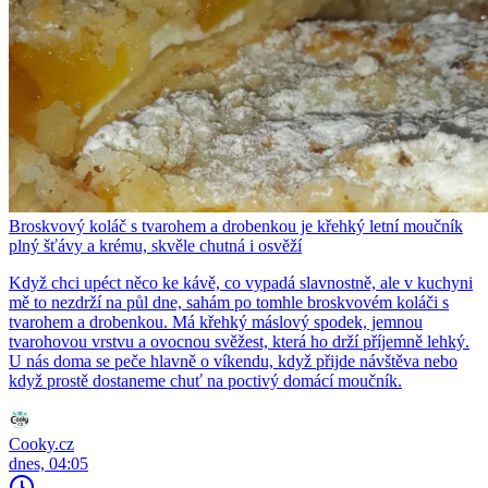
Broskvový koláč s tvarohem a drobenkou je křehký letní moučník
plný šťávy a krému, skvěle chutná i osvěží
Když chci upéct něco ke kávě, co vypadá slavnostně, ale v kuchyni
mě to nezdrží na půl dne, sahám po tomhle broskvovém koláči s
tvarohem a drobenkou. Má křehký máslový spodek, jemnou
tvarohovou vrstvu a ovocnou svěžest, která ho drží příjemně lehký.
U nás doma se peče hlavně o víkendu, když přijde návštěva nebo
když prostě dostaneme chuť na poctivý domácí moučník.
Cooky.cz
dnes, 04:05