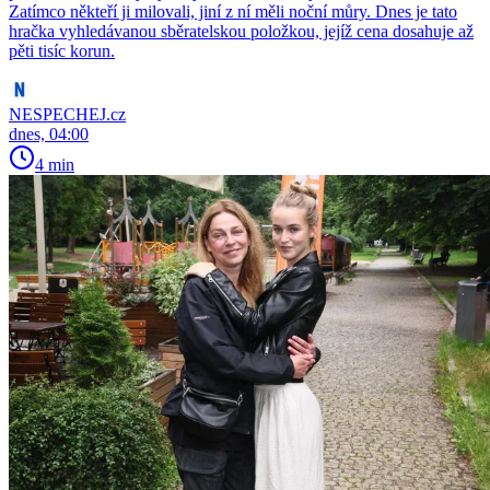
Zatímco někteří ji milovali, jiní z ní měli noční můry. Dnes je tato
hračka vyhledávanou sběratelskou položkou, jejíž cena dosahuje až
pěti tisíc korun.
NESPECHEJ.cz
dnes, 04:00
4 min