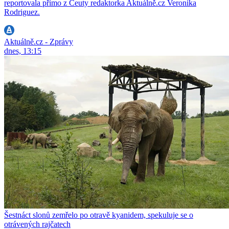
reportovala přímo z Ceuty redaktorka Aktuálně.cz Veronika
Rodriguez.
Aktuálně.cz - Zprávy
dnes, 13:15
Šestnáct slonů zemřelo po otravě kyanidem, spekuluje se o
otrávených rajčatech