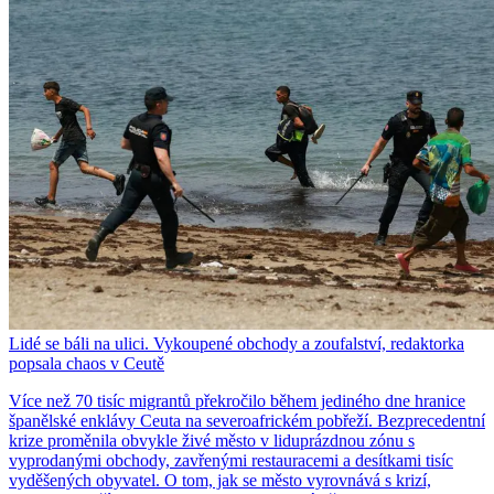
Lidé se báli na ulici. Vykoupené obchody a zoufalství, redaktorka
popsala chaos v Ceutě
Více než 70 tisíc migrantů překročilo během jediného dne hranice
španělské enklávy Ceuta na severoafrickém pobřeží. Bezprecedentní
krize proměnila obvykle živé město v liduprázdnou zónu s
vyprodanými obchody, zavřenými restauracemi a desítkami tisíc
vyděšených obyvatel. O tom, jak se město vyrovnává s krizí,