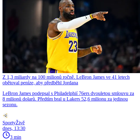
Z 1,3 miliardy na 100 milionů ročně. LeBron James ve 41 letech
obětoval peníze, aby předběhl Jordana
LeBron James podepsal s Philadelphií 76ers dvouletou smlouvu za
8 milionů dolarů. Předtím bral u Lakers 52,6 milionu za jedinou
sezonu.
SportyŽivě
dnes, 13:30
3 min