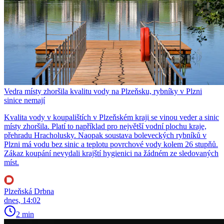
Vedra místy zhoršila kvalitu vody na Plzeňsku, rybníky v Plzni
sinice nemají
Kvalita vody v koupalištích v Plzeňském kraji se vinou veder a sinic
místy zhoršila. Platí to například pro největší vodní plochu kraje,
přehradu Hracholusky. Naopak soustava boleveckých rybníků v
Plzni má vodu bez sinic a teplotu povrchové vody kolem 26 stupňů.
Zákaz koupání nevydali krajští hygienici na žádném ze sledovaných
míst.
Plzeňská Drbna
dnes, 14:02
2 min