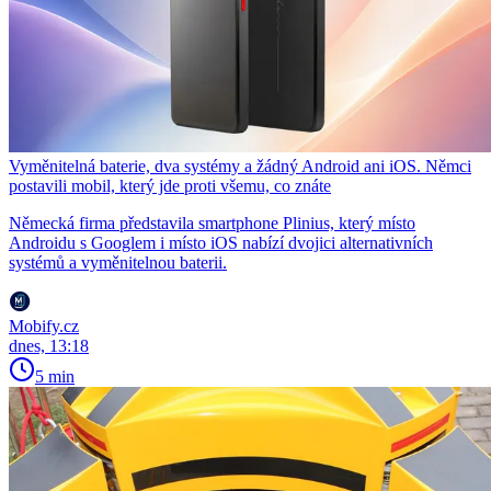
Vyměnitelná baterie, dva systémy a žádný Android ani iOS. Němci
postavili mobil, který jde proti všemu, co znáte
Německá firma představila smartphone Plinius, který místo
Androidu s Googlem i místo iOS nabízí dvojici alternativních
systémů a vyměnitelnou baterii.
Mobify.cz
dnes, 13:18
5 min