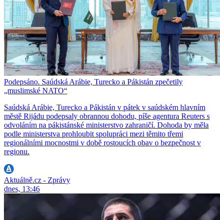
Podepsáno. Saúdská Arábie, Turecko a Pákistán zpečetily
„muslimské NATO“
Saúdská Arábie, Turecko a Pákistán v pátek v saúdském hlavním
městě Rijádu podepsaly obrannou dohodu, píše agentura Reuters s
odvoláním na pákistánské ministerstvo zahraničí. Dohoda by měla
podle ministerstva prohloubit spolupráci mezi těmito třemi
regionálními mocnostmi v době rostoucích obav o bezpečnost v
regionu.
Aktuálně.cz - Zprávy
dnes, 13:46