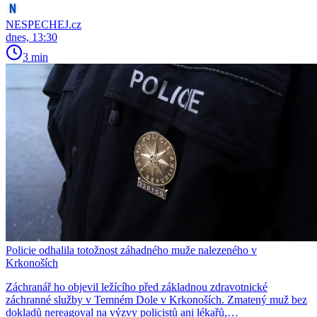
NESPECHEJ.cz
dnes, 13:30
3 min
Policie odhalila totožnost záhadného muže nalezeného v
Krkonoších
Záchranář ho objevil ležícího před základnou zdravotnické
záchranné služby v Temném Dole v Krkonoších. Zmatený muž bez
dokladů nereagoval na výzvy policistů ani lékařů,…