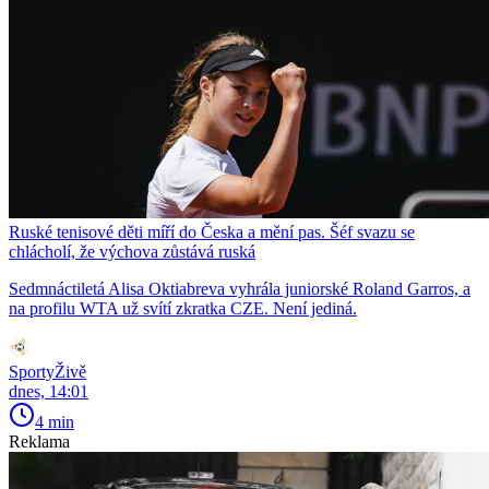
Ruské tenisové děti míří do Česka a mění pas. Šéf svazu se
chlácholí, že výchova zůstává ruská
Sedmnáctiletá Alisa Oktiabreva vyhrála juniorské Roland Garros, a
na profilu WTA už svítí zkratka CZE. Není jediná.
SportyŽivě
dnes, 14:01
4 min
Reklama