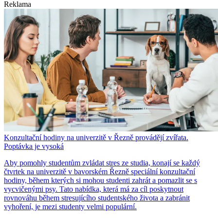
Reklama
Konzultační hodiny na univerzitě v Řezně provádějí zvířata.
Poptávka je vysoká
Aby pomohly studentům zvládat stres ze studia, konají se každý
čtvrtek na univerzitě v bavorském Řezně speciální konzultační
hodiny, během kterých si mohou studenti zahrát a pomazlit se s
vycvičenými psy. Tato nabídka, která má za cíl poskytnout
rovnováhu během stresujícího studentského života a zabránit
vyhoření, je mezi studenty velmi populární.