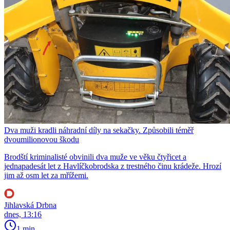
Dva muži kradli náhradní díly na sekačky. Způsobili téměř
dvoumilionovou škodu
Brodští kriminalisté obvinili dva muže ve věku čtyřicet a
jednapadesát let z Havlíčkobrodska z trestného činu krádeže. Hrozí
jim až osm let za mřížemi.
Jihlavská Drbna
dnes, 13:16
1 min