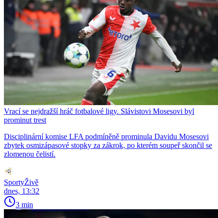
Vrací se nejdražší hráč fotbalové ligy. Slávistovi Mosesovi byl
prominut trest
Disciplinární komise LFA podmíněně prominula Davidu Mosesovi
zbytek osmizápasové stopky za zákrok, po kterém soupeř skončil se
zlomenou čelistí.
SportyŽivě
dnes, 13:32
3 min