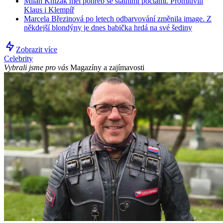
Milan Knížák měl pohřeb se státními poctami. Promluvili
Klaus i Klempíř
Marcela Březinová po letech odbarvování změnila image. Z
někdejší blondýny je dnes babička hrdá na své šediny
Zobrazit více
Celebrity
Vybrali jsme pro vás
Magazíny a zajímavosti