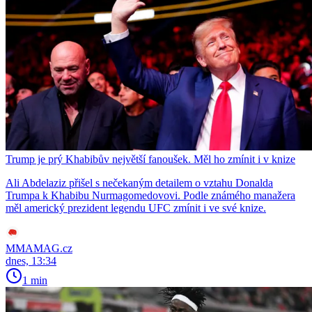
Trump je prý Khabibův největší fanoušek. Měl ho zmínit i v knize
Ali Abdelaziz přišel s nečekaným detailem o vztahu Donalda
Trumpa k Khabibu Nurmagomedovovi. Podle známého manažera
měl americký prezident legendu UFC zmínit i ve své knize.
MMAMAG.cz
dnes, 13:34
1 min