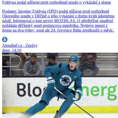
Foldyna podal stížnost proti rozhodnutí soudu o vykázání z domu
Poslanec Jaroslav Foldyna (SPD) podal stížnost proti rozhodnutí
Okresního soudu v Děčíně o jeho vykázání z domu kvůli údajnému
násilí. Informoval o tom server iROZHLAS. O předběžné opatření
požádala děčínský soud poslancova manželka. Nejprve musel z
domu na dva týdny, soud ale 24. července lhůtu prodloužil o měsíc.
Aktuálně.cz - Zprávy
dnes, 14:10