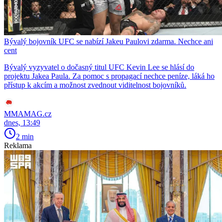
Bývalý bojovník UFC se nabízí Jakeu Paulovi zdarma. Nechce ani
cent
Bývalý vyzyvatel o dočasný titul UFC Kevin Lee se hlásí do
projektu Jakea Paula. Za pomoc s propagací nechce peníze, láká ho
přístup k akcím a možnost zvednout viditelnost bojovníků.
MMAMAG.cz
dnes, 13:49
2 min
Reklama