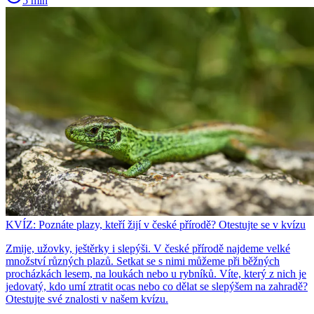
5 min
KVÍZ: Poznáte plazy, kteří žijí v české přírodě? Otestujte se v kvízu
Zmije, užovky, ještěrky i slepýši. V české přírodě najdeme velké
množství různých plazů. Setkat se s nimi můžeme při běžných
procházkách lesem, na loukách nebo u rybníků. Víte, který z nich je
jedovatý, kdo umí ztratit ocas nebo co dělat se slepýšem na zahradě?
Otestujte své znalosti v našem kvízu.