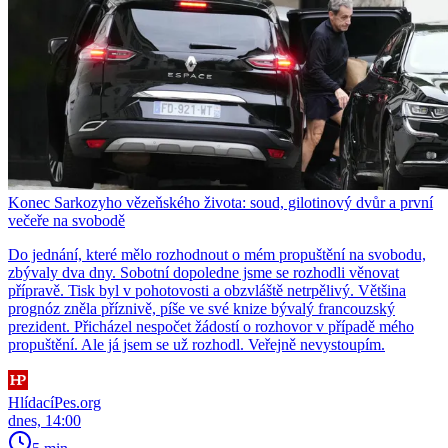
Konec Sarkozyho vězeňského života: soud, gilotinový dvůr a první
večeře na svobodě
Do jednání, které mělo rozhodnout o mém propuštění na svobodu,
zbývaly dva dny. Sobotní dopoledne jsme se rozhodli věnovat
přípravě. Tisk byl v pohotovosti a obzvláště netrpělivý. Většina
prognóz zněla příznivě, píše ve své knize bývalý francouzský
prezident. Přicházel nespočet žádostí o rozhovor v případě mého
propuštění. Ale já jsem se už rozhodl. Veřejně nevystoupím.
HlídacíPes.org
dnes, 14:00