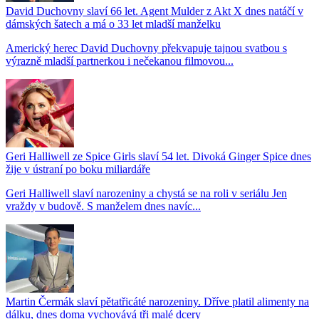
David Duchovny slaví 66 let. Agent Mulder z Akt X dnes natáčí v
dámských šatech a má o 33 let mladší manželku
Americký herec David Duchovny překvapuje tajnou svatbou s
výrazně mladší partnerkou i nečekanou filmovou...
Geri Halliwell ze Spice Girls slaví 54 let. Divoká Ginger Spice dnes
žije v ústraní po boku miliardáře
Geri Halliwell slaví narozeniny a chystá se na roli v seriálu Jen
vraždy v budově. S manželem dnes navíc...
Martin Čermák slaví pětatřicáté narozeniny. Dříve platil alimenty na
dálku, dnes doma vychovává tři malé dcery