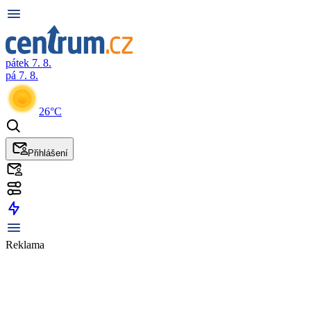
pátek 7. 8.
pá 7. 8.
26°C
Přihlášení
Reklama