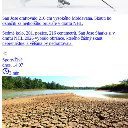
San Jose draftovalo 216 cm vysokého Moldavana. Skauti ho
označili za nejhoršího bruslaře v draftu NHL
Sedmé kolo, 201. pozice, 216 centimetrů. San Jose Sharks si v
draftu NHL 2026 vybralo obránce, kterého žádný skaut
nepřehlédne, a většina by nedraftovala.
SportyŽivě
dnes, 14:07
3 min