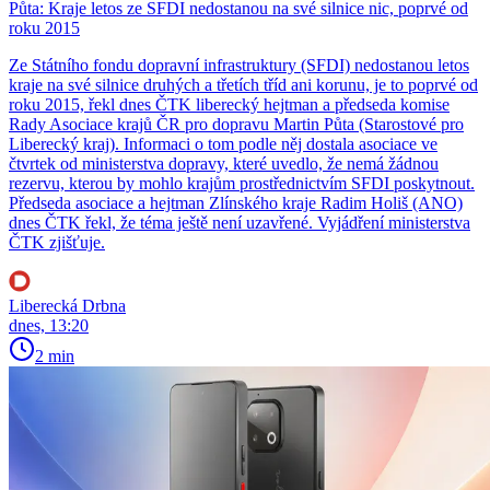
Půta: Kraje letos ze SFDI nedostanou na své silnice nic, poprvé od
roku 2015
Ze Státního fondu dopravní infrastruktury (SFDI) nedostanou letos
kraje na své silnice druhých a třetích tříd ani korunu, je to poprvé od
roku 2015, řekl dnes ČTK liberecký hejtman a předseda komise
Rady Asociace krajů ČR pro dopravu Martin Půta (Starostové pro
Liberecký kraj). Informaci o tom podle něj dostala asociace ve
čtvrtek od ministerstva dopravy, které uvedlo, že nemá žádnou
rezervu, kterou by mohlo krajům prostřednictvím SFDI poskytnout.
Předseda asociace a hejtman Zlínského kraje Radim Holiš (ANO)
dnes ČTK řekl, že téma ještě není uzavřené. Vyjádření ministerstva
ČTK zjišťuje.
Liberecká Drbna
dnes, 13:20
2 min