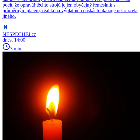
pocit, že opravář těchto strojů je jen obyčejný řemeslník s
průměrným platem, realita na výplatních páskách ukazuje něco zcela
jiného.
NESPECHEJ.cz
dnes, 14:00
3 min