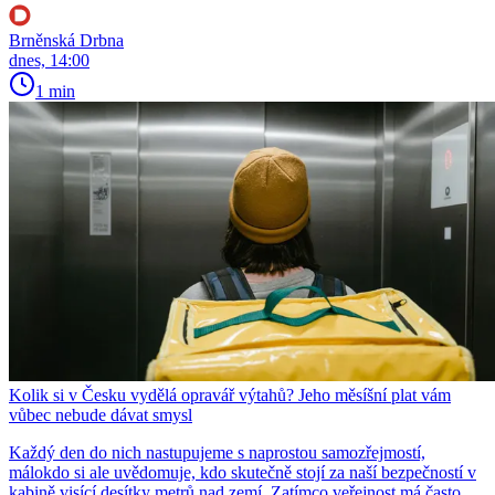
Brněnská Drbna
dnes, 14:00
1 min
Kolik si v Česku vydělá opravář výtahů? Jeho měsíšní plat vám
vůbec nebude dávat smysl
Každý den do nich nastupujeme s naprostou samozřejmostí,
málokdo si ale uvědomuje, kdo skutečně stojí za naší bezpečností v
kabině visící desítky metrů nad zemí. Zatímco veřejnost má často