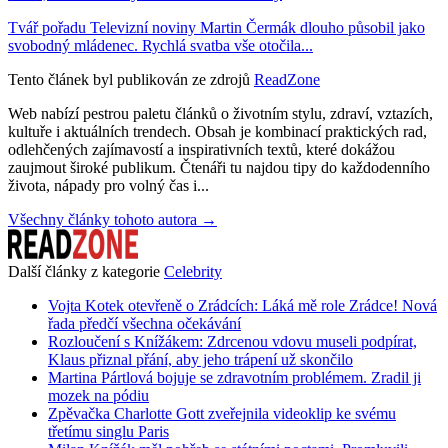
Tvář pořadu Televizní noviny Martin Čermák dlouho působil jako
svobodný mládenec. Rychlá svatba vše otočila...
Tento článek byl publikován ze zdrojů
ReadZone
Web nabízí pestrou paletu článků o životním stylu, zdraví, vztazích,
kultuře i aktuálních trendech. Obsah je kombinací praktických rad,
odlehčených zajímavostí a inspirativních textů, které dokážou
zaujmout široké publikum. Čtenáři tu najdou tipy do každodenního
života, nápady pro volný čas i...
Všechny články tohoto autora →
Další články z kategorie
Celebrity
Vojta Kotek otevřeně o Zrádcích: Láká mě role Zrádce! Nová
řada předčí všechna očekávání
Rozloučení s Knížákem: Zdrcenou vdovu museli podpírat,
Klaus přiznal přání, aby jeho trápení už skončilo
Martina Pártlová bojuje se zdravotním problémem. Zradil ji
mozek na pódiu
Zpěvačka Charlotte Gott zveřejnila videoklip ke svému
třetímu singlu Paris