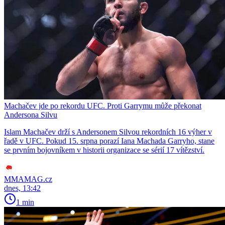
Machačev jde po rekordu UFC. Proti Garrymu může překonat
Andersona Silvu
Islam Machačev drží s Andersonem Silvou rekordních 16 výher v
řadě v UFC. Pokud 15. srpna porazí Iana Machada Garryho, stane
se prvním bojovníkem v historii organizace se sérií 17 vítězství.
MMAMAG.cz
dnes, 13:42
1 min