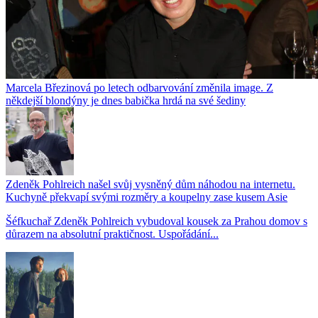
Marcela Březinová po letech odbarvování změnila image. Z
někdejší blondýny je dnes babička hrdá na své šediny
Zdeněk Pohlreich našel svůj vysněný dům náhodou na internetu.
Kuchyně překvapí svými rozměry a koupelny zase kusem Asie
Šéfkuchař Zdeněk Pohlreich vybudoval kousek za Prahou domov s
důrazem na absolutní praktičnost. Uspořádání...