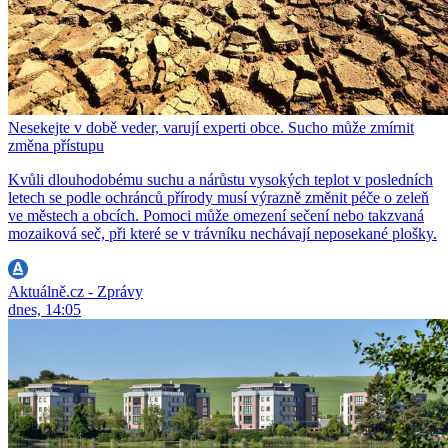
Nesekejte v době veder, varují experti obce. Sucho může zmírnit
změna přístupu
Kvůli dlouhodobému suchu a nárůstu vysokých teplot v posledních
letech se podle ochránců přírody musí výrazně změnit péče o zeleň
ve městech a obcích. Pomoci může omezení sečení nebo takzvaná
mozaiková seč, při které se v trávníku nechávají neposekané plošky.
Aktuálně.cz - Zprávy
dnes, 14:05