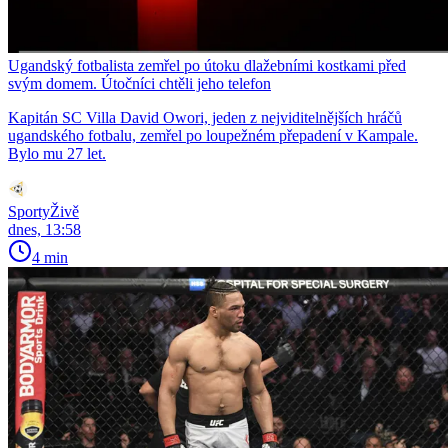
Ugandský fotbalista zemřel po útoku dlažebními kostkami před
svým domem. Útočníci chtěli jeho telefon
Kapitán SC Villa David Owori, jeden z nejviditelnějších hráčů
ugandského fotbalu, zemřel po loupežném přepadení v Kampale.
Bylo mu 27 let.
SportyŽivě
dnes, 13:58
4 min