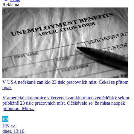
Reklama
V USA nečekaně zaniklo 23 tisíc pracovních míst. Čekal se přitom
opak
V americké ekonomice v červenci zaniklo mimo zemědělský sektor
přibližně 23 tisíc pracovních míst. Očekávalo se, že místa naopak
přibudou. Míra...
HN.cz
dnes, 13:16