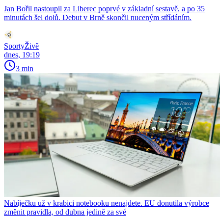
Jan Bořil nastoupil za Liberec poprvé v základní sestavě, a po 35
minutách šel dolů. Debut v Brně skončil nuceným střídáním.
SportyŽivě
dnes, 19:19
3 min
Nabíječku už v krabici notebooku nenajdete. EU donutila výrobce
změnit pravidla, od dubna jedině za své