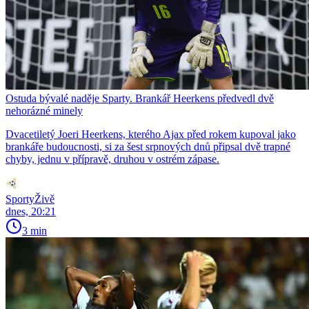
Ostuda bývalé naděje Sparty. Brankář Heerkens předvedl dvě
nehorázné minely
Dvacetiletý Joeri Heerkens, kterého Ajax před rokem kupoval jako
brankáře budoucnosti, si za šest srpnových dnů připsal dvě trapné
chyby, jednu v přípravě, druhou v ostrém zápase.
SportyŽivě
dnes, 20:21
3 min