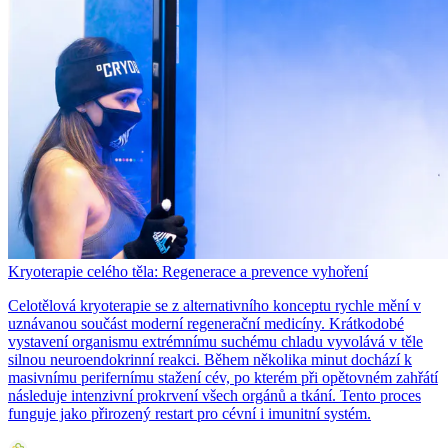
Kryoterapie celého těla: Regenerace a prevence vyhoření
Celotělová kryoterapie se z alternativního konceptu rychle mění v
uznávanou součást moderní regenerační medicíny. Krátkodobé
vystavení organismu extrémnímu suchému chladu vyvolává v těle
silnou neuroendokrinní reakci. Během několika minut dochází k
masivnímu perifernímu stažení cév, po kterém při opětovném zahřátí
následuje intenzivní prokrvení všech orgánů a tkání. Tento proces
funguje jako přirozený restart pro cévní i imunitní systém.