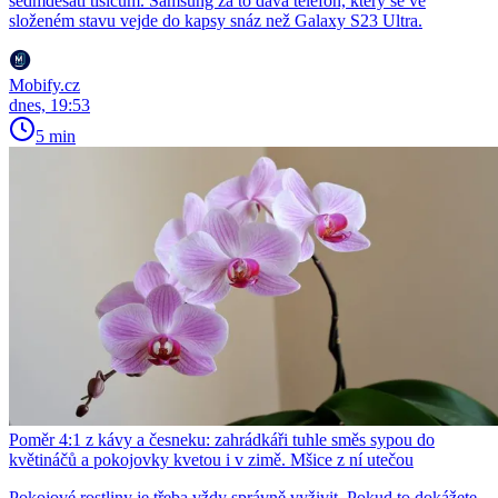
sedmdesáti tisícům. Samsung za to dává telefon, který se ve
složeném stavu vejde do kapsy snáz než Galaxy S23 Ultra.
Mobify.cz
dnes, 19:53
5 min
Poměr 4:1 z kávy a česneku: zahrádkáři tuhle směs sypou do
květináčů a pokojovky kvetou i v zimě. Mšice z ní utečou
Pokojové rostliny je třeba vždy správně vyživit. Pokud to dokážete,