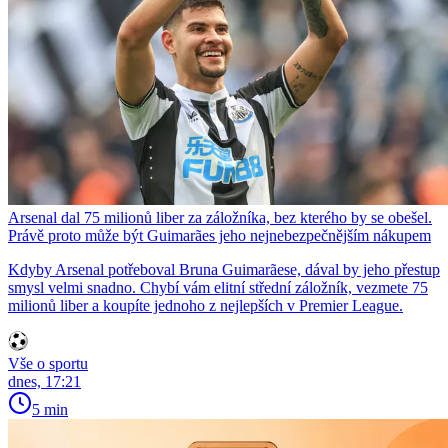
Arsenal dal 75 milionů liber za záložníka, bez kterého by se obešel.
Právě proto může být Guimarães jeho nejnebezpečnějším nákupem
Kdyby Arsenal potřeboval Bruna Guimarãese, dával by jeho přestup
smysl velmi snadno. Chybí vám elitní střední záložník, vezmete 75
milionů liber a koupíte jednoho z nejlepších v Premier League.
Vše o sportu
dnes, 17:21
5 min