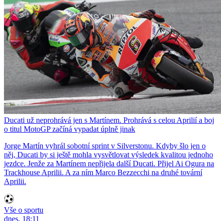
Ducati už neprohrává jen s Martínem. Prohrává s celou Aprilií a boj
o titul MotoGP začíná vypadat úplně jinak
Jorge Martín vyhrál sobotní sprint v Silverstonu. Kdyby šlo jen o
něj, Ducati by si ještě mohla vysvětlovat výsledek kvalitou jednoho
jezdce. Jenže za Martínem nepřijela další Ducati. Přijel Ai Ogura na
Trackhouse Aprilii. A za ním Marco Bezzecchi na druhé tovární
Aprilii.
Vše o sportu
dnes, 18:11