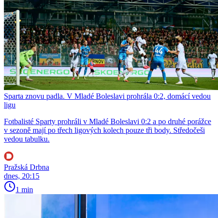
Sparta znovu padla. V Mladé Boleslavi prohrála 0:2, domácí vedou
ligu
Fotbalisté Sparty prohráli v Mladé Boleslavi 0:2 a po druhé porážce
v sezoně mají po třech ligových kolech pouze tři body. Středočeši
vedou tabulku.
Pražská Drbna
dnes, 20:15
1 min