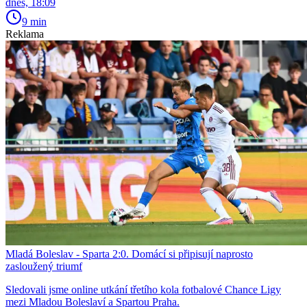
dnes, 18:09
9 min
Reklama
Mladá Boleslav - Sparta 2:0. Domácí si připisují naprosto
zasloužený triumf
Sledovali jsme online utkání třetího kola fotbalové Chance Ligy
mezi Mladou Boleslaví a Spartou Praha.