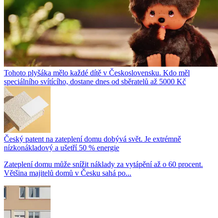
Tohoto plyšáka mělo každé dítě v Československu. Kdo měl
speciálního svítícího, dostane dnes od sběratelů až 5000 Kč
Český patent na zateplení domu dobývá svět. Je extrémně
nízkonákladový a ušetří 50 % energie
Zateplení domu může snížit náklady za vytápění až o 60 procent.
Většina majitelů domů v Česku sahá po...