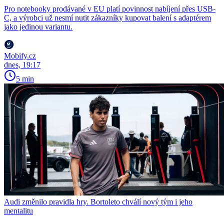
Pro notebooky prodávané v EU platí povinnost nabíjení přes USB-
C, a výrobci už nesmí nutit zákazníky kupovat balení s adaptérem
jako jedinou variantu.
Mobify.cz
dnes, 19:17
5 min
Audi změnilo pravidla hry. Bortoleto chválí nový tým i jeho
mentalitu