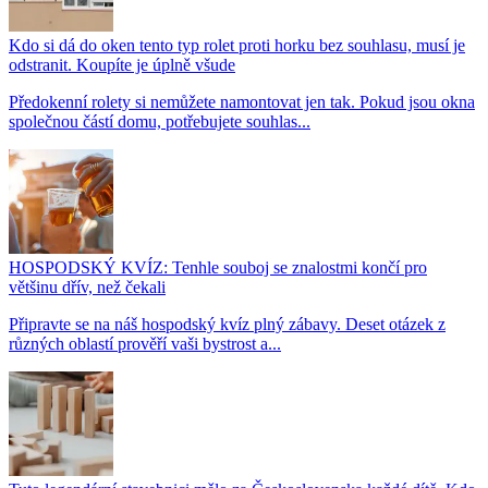
Kdo si dá do oken tento typ rolet proti horku bez souhlasu, musí je
odstranit. Koupíte je úplně všude
Předokenní rolety si nemůžete namontovat jen tak. Pokud jsou okna
společnou částí domu, potřebujete souhlas...
HOSPODSKÝ KVÍZ: Tenhle souboj se znalostmi končí pro
většinu dřív, než čekali
Připravte se na náš hospodský kvíz plný zábavy. Deset otázek z
různých oblastí prověří vaši bystrost a...