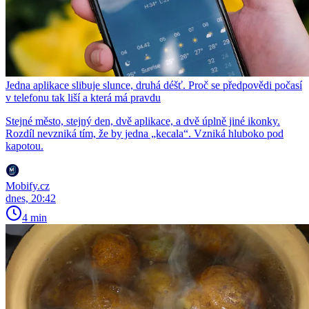
Jedna aplikace slibuje slunce, druhá déšť. Proč se předpovědi počasí
v telefonu tak liší a která má pravdu
Stejné město, stejný den, dvě aplikace, a dvě úplně jiné ikonky.
Rozdíl nevzniká tím, že by jedna „kecala“. Vzniká hluboko pod
kapotou.
Mobify.cz
dnes, 20:42
4 min