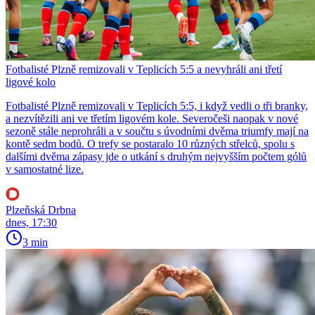
Fotbalisté Plzně remizovali v Teplicích 5:5 a nevyhráli ani třetí
ligové kolo
Fotbalisté Plzně remizovali v Teplicích 5:5, i když vedli o tři branky,
a nezvítězili ani ve třetím ligovém kole. Severočeši naopak v nové
sezoně stále neprohráli a v součtu s úvodními dvěma triumfy mají na
kontě sedm bodů. O trefy se postaralo 10 různých střelců, spolu s
dalšími dvěma zápasy jde o utkání s druhým nejvyšším počtem gólů
v samostatné lize.
Plzeňská Drbna
dnes, 17:30
3 min