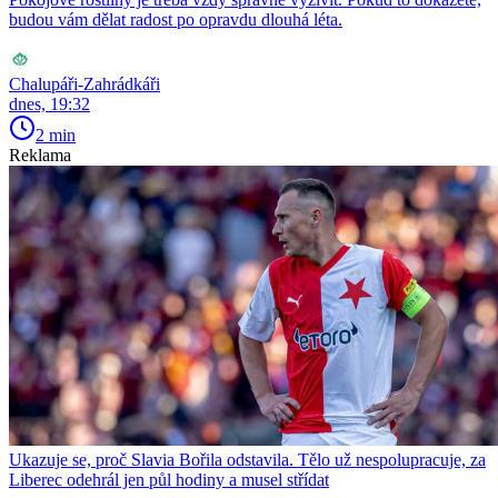
budou vám dělat radost po opravdu dlouhá léta.
Chalupáři-Zahrádkáři
dnes, 19:32
2 min
Reklama
Ukazuje se, proč Slavia Bořila odstavila. Tělo už nespolupracuje, za
Liberec odehrál jen půl hodiny a musel střídat