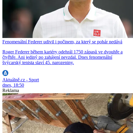
Fenomenální Federer udivil i počinem, za který se pohár nedává
Roger Federer během kariéry odehrál 1750 zápasů ve dvouhře a
čtyřhře. Ani jediný po zahájení nevzdal. Dnes fenomenální
švýcarský tenista slaví 45. narozeniny.
Aktuálně.cz - Sport
dnes, 18:50
Reklama