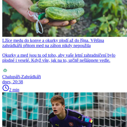
Lžíce medu do konve a okurky plodí až do října. Většina
zahrádkářů přitom med na záhon nikdy nepoužila
Okurky a med jsou tu od toho, aby vaše letní zahradničení bylo
plodné i veselé. Když víte, jak na to, určitě nešlápnete vedle.
Chalupáři-Zahrádkáři
dnes, 20:38
2 min