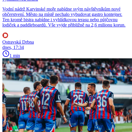
Vodní nádrž Karvinské moře nabídne svým návštěvníkům nové
občerstvení. Město na místě nechalo vybudovat gastro kontejner.
Ten kromě bistra nabídne i vyhlídkovou terasu nebo půjčovnu
lodiček a paddleboardů. Vše vyjde přibližně na 2,6 milionu korun.
Ostravská Drbna
dnes, 17:34
1 min