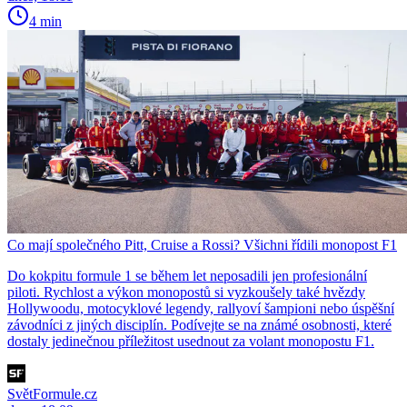
4 min
Co mají společného Pitt, Cruise a Rossi? Všichni řídili monopost F1
Do kokpitu formule 1 se během let neposadili jen profesionální
piloti. Rychlost a výkon monopostů si vyzkoušely také hvězdy
Hollywoodu, motocyklové legendy, rallyoví šampioni nebo úspěšní
závodníci z jiných disciplín. Podívejte se na známé osobnosti, které
dostaly jedinečnou příležitost usednout za volant monopostu F1.
SvětFormule.cz