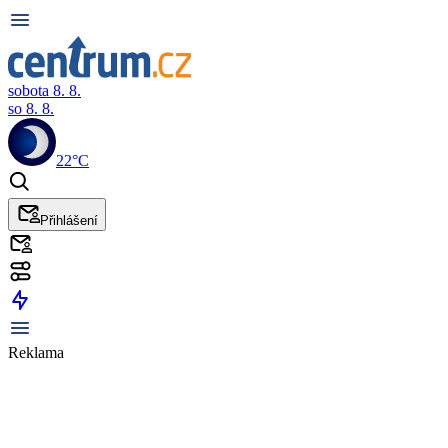
sobota 8. 8.
so 8. 8.
22°C
Přihlášení
Reklama