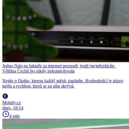
Jedno číslo na faktuře za internet prozradí, jestli (ne)přeplácíte.
Většina Čechů ho nikdy nekontrolovala
Nejde o částku, kterou každý měsíc zaplatíte. Rozhodující je název
tarifu a rychlost, která se za ním skrývá.
Mobify.cz
dnes, 18:14
4 min