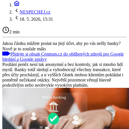
NESPECHEJ.cz
18. 5. 2026, 15:31
2 min
Jakou částku můžete poslat na jiný účet, aby po vás nešly banky?
Nově je to zoufale málo
Přidejte si obsah Centrum.cz do oblíbených zdrojů pro Google
hledání a Google zprávy
Posílání peněz není tak anonymní a bez kontroly, jak si mnoho lidí
myslí. Banky totiž sledují a vyhodnocují všechny transakce, které
přes účty procházejí, a u vyšších částek mohou klientům pokládat i
poměrně nečekané otázky. Největší pozornost věnují hlavně
podezřelým nebo neobvykle vysokým platbám.