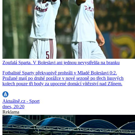
Zoufalá Sparta. V Boleslavi ani jednou nevystřelila na branku
Fotbalisté Sparty překvapivě prohráli v Mladé Boleslavi 0:2.
Pražané mají po druhé porážce v nové sezoně po třech ligových
kolech pouze tři body za upocené domácí vítězství nad Zlínem.
Aktuálně.cz - Sport
dnes, 20:20
Reklama