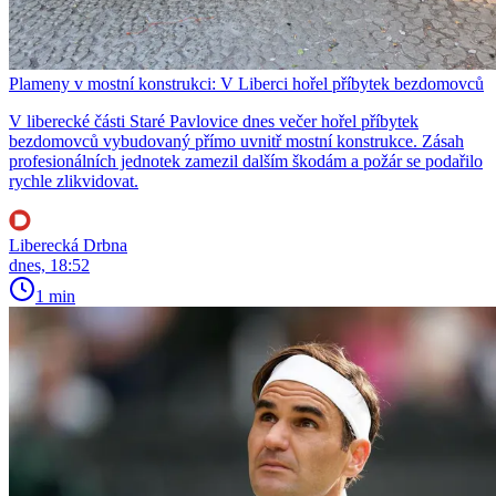
Plameny v mostní konstrukci: V Liberci hořel příbytek bezdomovců
V liberecké části Staré Pavlovice dnes večer hořel příbytek
bezdomovců vybudovaný přímo uvnitř mostní konstrukce. Zásah
profesionálních jednotek zamezil dalším škodám a požár se podařilo
rychle zlikvidovat.
Liberecká Drbna
dnes, 18:52
1 min