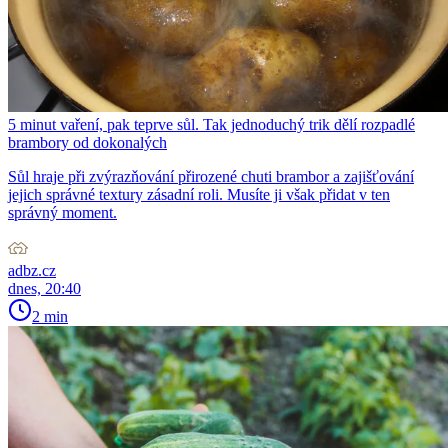
5 minut vaření, pak teprve sůl. Tak jednoduchý trik dělí rozpadlé
brambory od dokonalých
Sůl hraje při zvýrazňování přirozené chuti brambor a zajišťování
jejich správné textury zásadní roli. Musíte ji však přidat v ten
správný moment.
adbz.cz
dnes, 20:40
2 min