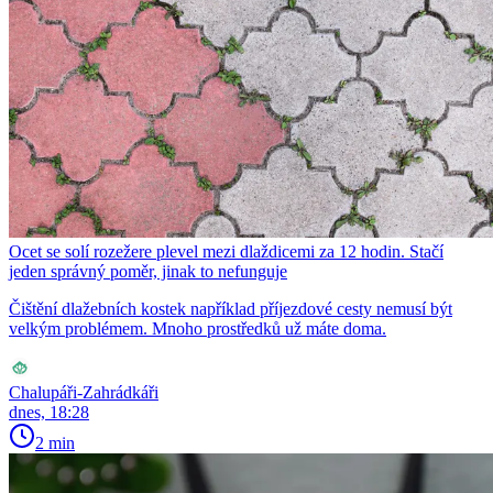
Ocet se solí rozežere plevel mezi dlaždicemi za 12 hodin. Stačí
jeden správný poměr, jinak to nefunguje
Čištění dlažebních kostek například příjezdové cesty nemusí být
velkým problémem. Mnoho prostředků už máte doma.
Chalupáři-Zahrádkáři
dnes, 18:28
2 min