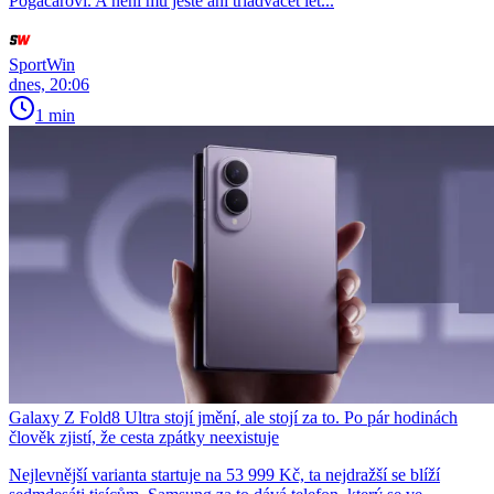
Pogačarovi. A není mu ještě ani třiadvacet let...
SportWin
dnes, 20:06
1 min
Galaxy Z Fold8 Ultra stojí jmění, ale stojí za to. Po pár hodinách
člověk zjistí, že cesta zpátky neexistuje
Nejlevnější varianta startuje na 53 999 Kč, ta nejdražší se blíží