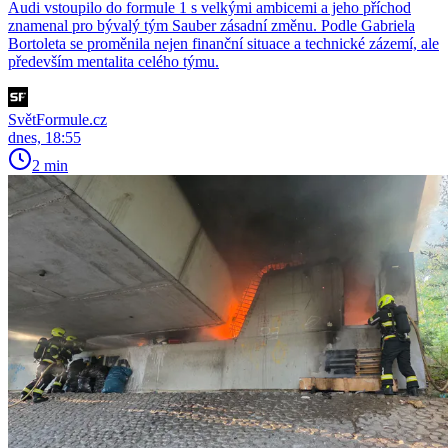
Audi vstoupilo do formule 1 s velkými ambicemi a jeho příchod
znamenal pro bývalý tým Sauber zásadní změnu. Podle Gabriela
Bortoleta se proměnila nejen finanční situace a technické zázemí, ale
především mentalita celého týmu.
SvětFormule.cz
dnes, 18:55
2 min