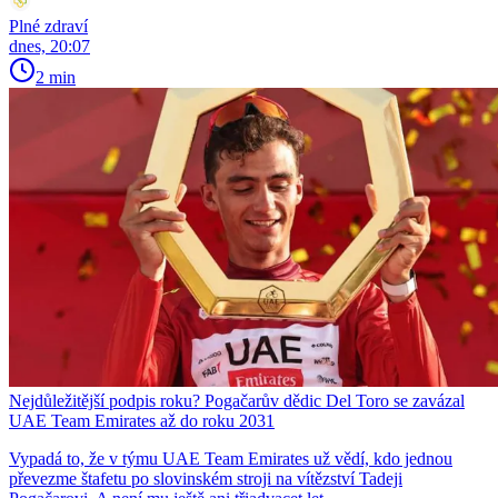
Plné zdraví
dnes, 20:07
2 min
Nejdůležitější podpis roku? Pogačarův dědic Del Toro se zavázal
UAE Team Emirates až do roku 2031
Vypadá to, že v týmu UAE Team Emirates už vědí, kdo jednou
převezme štafetu po slovinském stroji na vítězství Tadeji