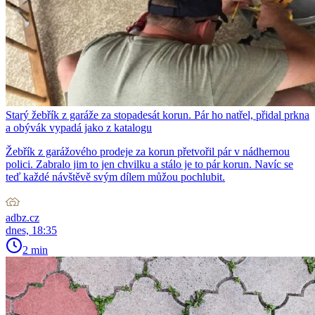
Starý žebřík z garáže za stopadesát korun. Pár ho natřel, přidal prkna
a obývák vypadá jako z katalogu
Žebřík z garážového prodeje za korun přetvořil pár v nádhernou
polici. Zabralo jim to jen chvilku a stálo je to pár korun. Navíc se
teď každé návštěvě svým dílem můžou pochlubit.
adbz.cz
dnes, 18:35
2 min