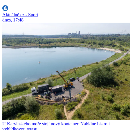
Aktuálně.cz - Sport
dnes, 17:48
U Karvinského moře stojí nový kontejner. Nabídne bistro i
vyhlídkovou terasu