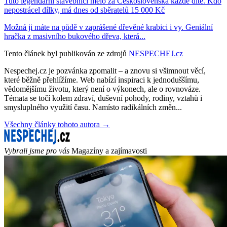
Tuto legendární stavebnici mělo za Československa každé dítě. Kdo
nepostrácel dílky, má dnes od sběratelů 15 000 Kč
Možná ji máte na půdě v zaprášené dřevěné krabici i vy. Geniální
hračka z masivního bukového dřeva, která...
Tento článek byl publikován ze zdrojů
NESPECHEJ.cz
Nespechej.cz je pozvánka zpomalit – a znovu si všimnout věcí,
které běžně přehlížíme. Web nabízí inspiraci k jednoduššímu,
vědomějšímu životu, který není o výkonech, ale o rovnováze.
Témata se točí kolem zdraví, duševní pohody, rodiny, vztahů i
smysluplného využití času. Namísto radikálních změn...
Všechny články tohoto autora →
Vybrali jsme pro vás
Magazíny a zajímavosti