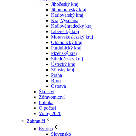
Jihočeský kraj
Jihomoravský kraj
Karlovarský kraj
Kraj Vysočina
Králověhradecký kraj
Liberecký kraj
Moravskoslezský kraj
Olomoucký kraj
Pardubický kraj
Plzeňský kraj
Středočeský kraj
Ústecký kraj
Zlínský kraj
Praha
Brno
Ostrava
Školství
Zdravotnictví
Politika
O počasí
Volby 2026
Zahraničí
Evropa
Slovensko