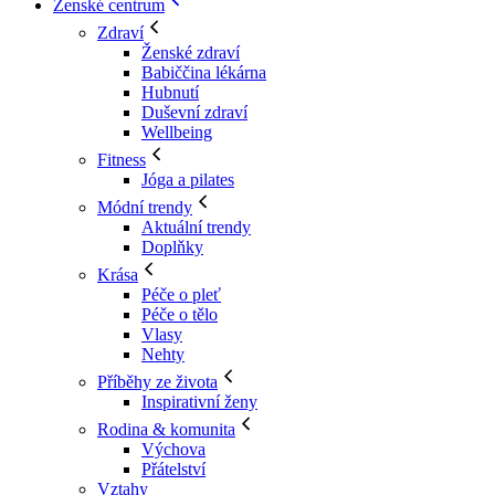
Ženské centrum
Zdraví
Ženské zdraví
Babiččina lékárna
Hubnutí
Duševní zdraví
Wellbeing
Fitness
Jóga a pilates
Módní trendy
Aktuální trendy
Doplňky
Krása
Péče o pleť
Péče o tělo
Vlasy
Nehty
Příběhy ze života
Inspirativní ženy
Rodina & komunita
Výchova
Přátelství
Vztahy