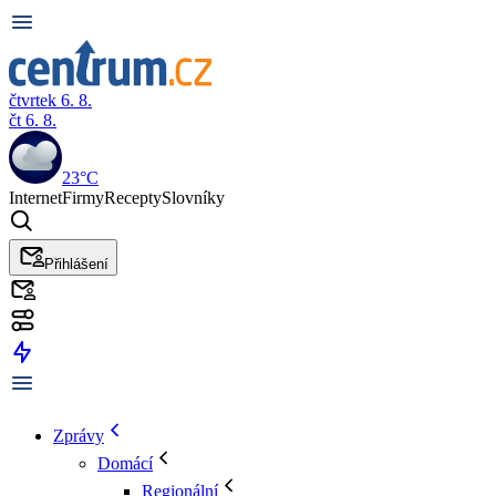
čtvrtek 6. 8.
čt 6. 8.
23°C
Internet
Firmy
Recepty
Slovníky
Přihlášení
Zprávy
Domácí
Regionální