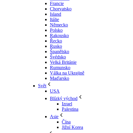
Francie
Chorvatsko
Island
Itálie
Německo
Polsko
Rakousko
Řecko
Rusko
Španělsko
Švédsko
Velká Británie
Rumunsko
Válka na Ukrajině
Maďarsko
Svět
USA
Blízký východ
Izrael
Palestina
Asie
Čína
Jižní Korea