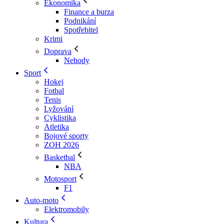
Ekonomika
Finance a burza
Podnikání
Spotřebitel
Krimi
Doprava
Nehody
Sport
Hokej
Fotbal
Tenis
Lyžování
Cyklistika
Atletika
Bojové sporty
ZOH 2026
Basketbal
NBA
Motosport
F1
Auto-moto
Elektromobily
Kultura