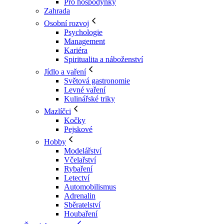
Pro hospodyňky
Zahrada
Osobní rozvoj
Psychologie
Management
Kariéra
Spiritualita a náboženství
Jídlo a vaření
Světová gastronomie
Levné vaření
Kulinářské triky
Mazlíčci
Kočky
Pejskové
Hobby
Modelářství
Včelařství
Rybaření
Letectví
Automobilismus
Adrenalin
Sběratelství
Houbaření