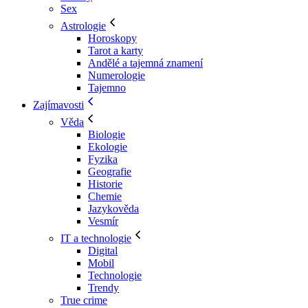
Sex
Astrologie
Horoskopy
Tarot a karty
Andělé a tajemná znamení
Numerologie
Tajemno
Zajímavosti
Věda
Biologie
Ekologie
Fyzika
Geografie
Historie
Chemie
Jazykověda
Vesmír
IT a technologie
Digital
Mobil
Technologie
Trendy
True crime