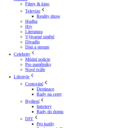
Filmy & kino
Televize
Reality show
Hudba
Hry
Literatura
Výtvarné umění
Divadlo
Digi a stream
Celebrity
Módní policie
Pro pamětníky
Nové tváře
Lifestyle
Cestování
Destinace
Rady na cesty
Bydlení
Interiery
Rady do domu
DIY
Pro kutily