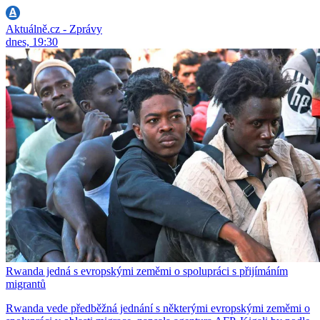
Aktuálně.cz - Zprávy
dnes, 19:30
Rwanda jedná s evropskými zeměmi o spolupráci s přijímáním
migrantů
Rwanda vede předběžná jednání s některými evropskými zeměmi o