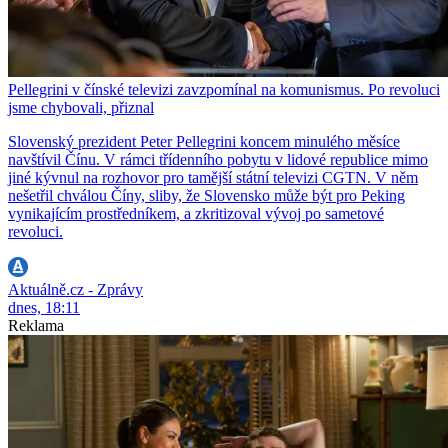
Pellegrini v čínské televizi zavzpomínal na komunismus. Po revoluci
jsme chybovali, přiznal
Slovenský prezident Peter Pellegrini koncem minulého měsíce
navštívil Čínu. V rámci třídenního pobytu v lidové republice mimo
jiné kývnul na rozhovor pro tamější státní televizi CGTN. V něm
nešetřil chválou Číny, sliby, že Slovensko může být pro Peking
vynikajícím prostředníkem, a zkritizoval vývoj po sametové
revoluci.
Aktuálně.cz - Zprávy
dnes, 18:11
Reklama