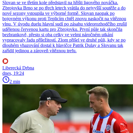
Slovan se ve třetím kole představil na hřišti ligového nováčka.
Zbrojovka Brno se po třech letech vrátila do nejvyšší soutěže a do
nové sezony vstoupila ve výborné formě. Slovan naopak po
bojovném výkonu proti Teplicím chtěl znovu naskočit na vítěznou
vlnu. V úvodu duelu hlavní sudí po zásahu videorozhodčího zrušil
udělenou červenou kartu pro Zbrojovku. První půle tak skončila
bezbrankově, přesto si oba celky ve velmi náročném utkání
vypracovaly řadu příležitostí. Zlom přišel ve druhé půli, kdy se po
dlouhém vhazování dostal k hlavičce Patrik Dulay a Slovanu tak
zařídil jedinou a zároveň vítěznou trefu.
Liberecká Drbna
dnes, 19:24
2 min