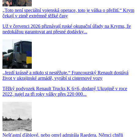
„Toto není speciální vojenská operace, toto je válka o přežití.“ Krym
čekají v zimě extrémně těžké časy
Už v červenci 2026 přiznávají ruské okupační úřady na Krymu, že
nedokážou garantovat ani přesné dodávky...
„Jezdí krásně a nikdo si nestěžuje.“ Francouzský Renault dostává
život v ukrajinské armádě, vyrábí si cisternové vozy
Těžký podvozek Renault Trucks K 6×6, dodaný Ukrajině v roce
2022, najel za tři roky války přes 220 000...
Nešťastní ďáblové, nebo omyl admirála Raedera. Němci chtěli