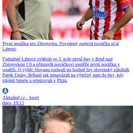
První porážka pro Zbrojovku. Povedený rozjezd nováčka uťal
Liberec
Fotbalisté Liberce zvítězili ve 3. kole první ligy v Brně nad
Zbrojovkou 1:0 a připravili nováčkovi soutěže první porážku v
soutěži. O výhře Slovanu rozhodl po hodině hry slovenský záložník
Patrik Dulay. Brňané tak nenavázali na výtečný start do ligy, kdy
zdolali Spartu a remizovali v Plzni.
Aktuálně.cz - Sport
dnes, 19:15