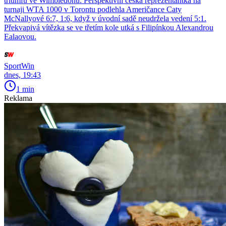
triumfu ve Wimbledonu. Perspektivní česká reprezentantka na
turnaji WTA 1000 v Torontu podlehla Američance Caty
McNallyové 6:7, 1:6, když v úvodní sadě neudržela vedení 5:1.
Překvapivá vítězka se ve třetím kole utká s Filipínkou Alexandrou
Ealaovou.
SportWin
dnes, 19:43
1 min
Reklama