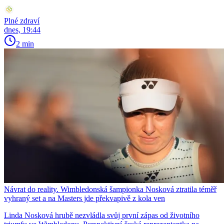
Plné zdraví
dnes, 19:44
2 min
Návrat do reality. Wimbledonská šampionka Nosková ztratila téměř
vyhraný set a na Masters jde překvapivě z kola ven
Linda Nosková hrubě nezvládla svůj první zápas od životního