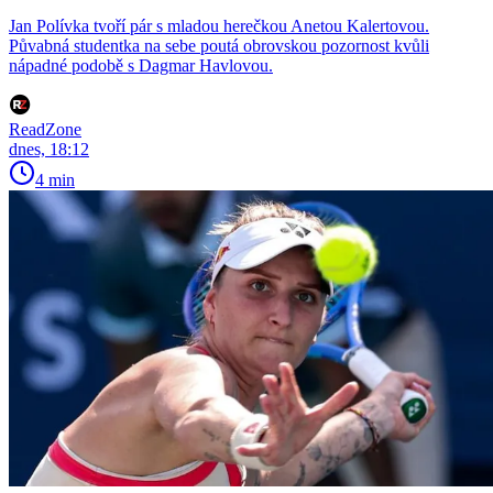
Jan Polívka tvoří pár s mladou herečkou Anetou Kalertovou.
Půvabná studentka na sebe poutá obrovskou pozornost kvůli
nápadné podobě s Dagmar Havlovou.
ReadZone
dnes, 18:12
4 min