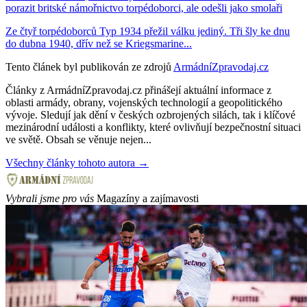
porazit britské námořnictvo torpédoborci, ale odešli jako smolaři
Ze čtyř torpédoborců Typ 1934 přežil válku jediný. Tři šly ke dnu
do dubna 1940, dřív než se Kriegsmarine...
Tento článek byl publikován ze zdrojů
ArmádníZpravodaj.cz
Články z ArmádníZpravodaj.cz přinášejí aktuální informace z
oblasti armády, obrany, vojenských technologií a geopolitického
vývoje. Sledují jak dění v českých ozbrojených silách, tak i klíčové
mezinárodní události a konflikty, které ovlivňují bezpečnostní situaci
ve světě. Obsah se věnuje nejen...
Všechny články tohoto autora →
Vybrali jsme pro vás
Magazíny a zajímavosti