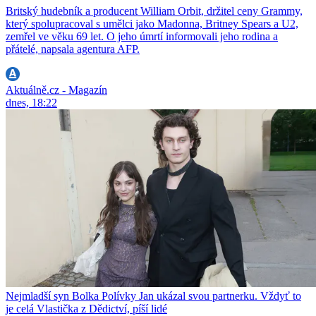
Britský hudebník a producent William Orbit, držitel ceny Grammy,
který spolupracoval s umělci jako Madonna, Britney Spears a U2,
zemřel ve věku 69 let. O jeho úmrtí informovali jeho rodina a
přátelé, napsala agentura AFP.
Aktuálně.cz - Magazín
dnes, 18:22
Nejmladší syn Bolka Polívky Jan ukázal svou partnerku. Vždyť to
je celá Vlastička z Dědictví, píší lidé