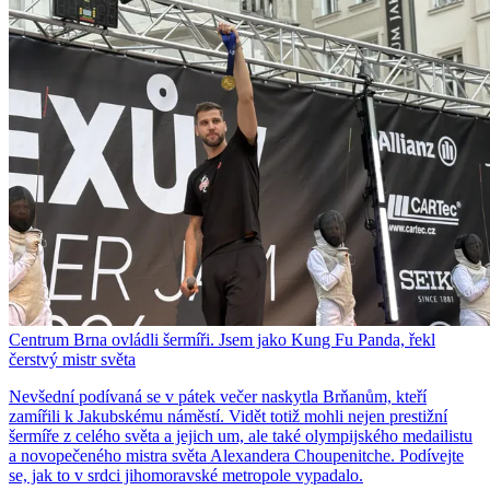
Centrum Brna ovládli šermíři. Jsem jako Kung Fu Panda, řekl
čerstvý mistr světa
Nevšední podívaná se v pátek večer naskytla Brňanům, kteří
zamířili k Jakubskému náměstí. Vidět totiž mohli nejen prestižní
šermíře z celého světa a jejich um, ale také olympijského medailistu
a novopečeného mistra světa Alexandera Choupenitche. Podívejte
se, jak to v srdci jihomoravské metropole vypadalo.