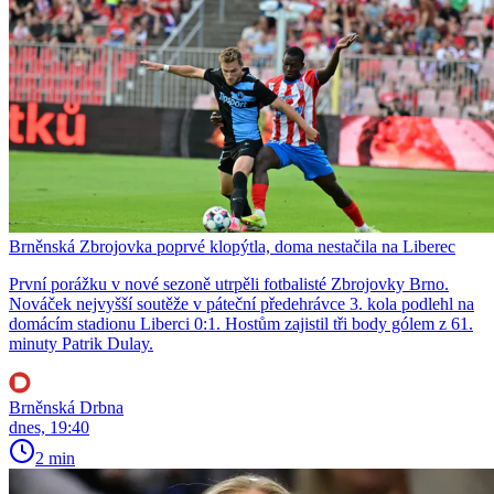
Brněnská Zbrojovka poprvé klopýtla, doma nestačila na Liberec
První porážku v nové sezoně utrpěli fotbalisté Zbrojovky Brno.
Nováček nejvyšší soutěže v páteční předehrávce 3. kola podlehl na
domácím stadionu Liberci 0:1. Hostům zajistil tři body gólem z 61.
minuty Patrik Dulay.
Brněnská Drbna
dnes, 19:40
2 min