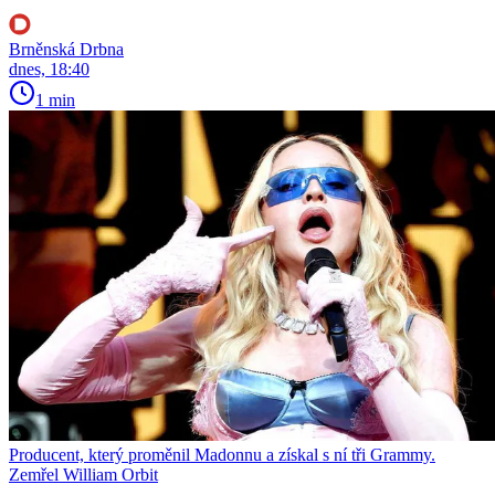
Brněnská Drbna
dnes, 18:40
1 min
Producent, který proměnil Madonnu a získal s ní tři Grammy.
Zemřel William Orbit