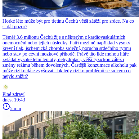
Horké léto může být pro třetinu Čechů větší zátěží pro srdce. Na co
si dát pozor?
Téměř 3,6 milionu Čechů žije s některým z kardiovaskulárních
onemocnění nebo jejich následky. Patří mezi ně například vysoký
krevní tlak, ischemická choroba srdeční, porucha srdečního rytmu
nebo stav po cévní mozkové příhodě. Právě tito lidé mohou hůře
zvládat vysoké letní teploty, dehydrataci, větší fyzickou zátěž i
změny režimu během dovolených. Častější konzumace alkoholu pak
může riziko dále zvyšovat. Jak tedy riziko problémů se srdcem co
nejvíc snížit?
Plné zdraví
dnes, 19:43
5 min