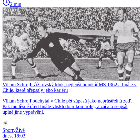
2 min
Viliam Schrojf: žižkovský kluk, nejlepší brankář MS 1962 a finále v
Chile, které přepsaly jeho kariéru
Viliam Schrojf odchytal v Chile pět zápasů jako neprůstřelná zeď.
Pak mu těsně před finále vtiskli do rukou trofej, a začalo se psát
úplně jiné vyprávění.
SportyŽivě
dnes, 18:03