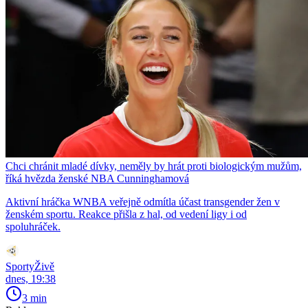
Chci chránit mladé dívky, neměly by hrát proti biologickým mužům,
říká hvězda ženské NBA Cunninghamová
Aktivní hráčka WNBA veřejně odmítla účast transgender žen v
ženském sportu. Reakce přišla z hal, od vedení ligy i od
spoluhráček.
SportyŽivě
dnes, 19:38
3 min