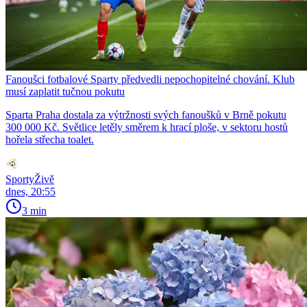
Fanoušci fotbalové Sparty předvedli nepochopitelné chování. Klub
musí zaplatit tučnou pokutu
Sparta Praha dostala za výtržnosti svých fanoušků v Brně pokutu
300 000 Kč. Světlice letěly směrem k hrací ploše, v sektoru hostů
hořela střecha toalet.
SportyŽivě
dnes, 20:55
3 min