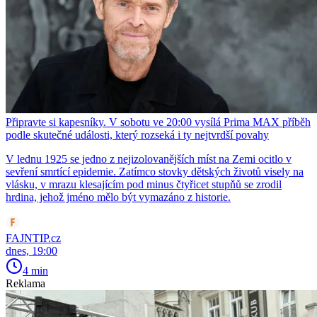
Připravte si kapesníky. V sobotu ve 20:00 vysílá Prima MAX příběh
podle skutečné události, který rozseká i ty nejtvrdší povahy
V lednu 1925 se jedno z nejizolovanějších míst na Zemi ocitlo v
sevření smrtící epidemie. Zatímco stovky dětských životů visely na
vlásku, v mrazu klesajícím pod minus čtyřicet stupňů se zrodil
hrdina, jehož jméno mělo být vymazáno z historie.
FAJNTIP.cz
dnes, 19:00
4 min
Reklama