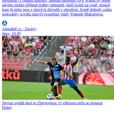
spolupráci v oblasti migrace, napsala agentura AFP. Kigali by podle
návrhu mohlo přijímat rodiny migrantů, kteří uvízli na cestě, nemají
kam jít nebo jsou z různých důvodů v ohrožení. Země dohody zatím
nedosáhly, uvedla mluvčí rwandské vlády Yolande Makoloová.
Aktuálně.cz - Zprávy
dnes, 19:30
Slovan ovládl duel se Zbrojovkou. O vítěznou trefu se postaral
Dulay