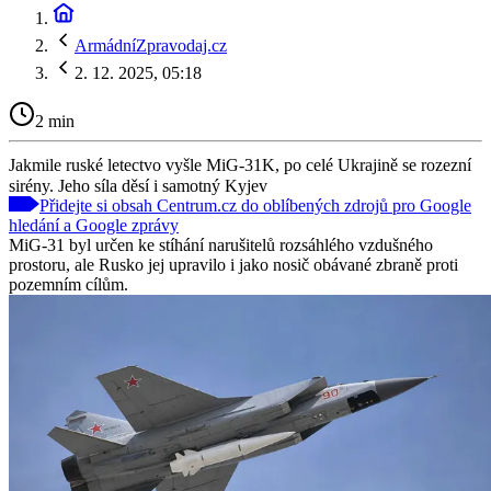
ArmádníZpravodaj.cz
2. 12. 2025, 05:18
2 min
Jakmile ruské letectvo vyšle MiG-31K, po celé Ukrajině se rozezní
sirény. Jeho síla děsí i samotný Kyjev
Přidejte si obsah Centrum.cz do oblíbených zdrojů pro Google
hledání a Google zprávy
MiG-31 byl určen ke stíhání narušitelů rozsáhlého vzdušného
prostoru, ale Rusko jej upravilo i jako nosič obávané zbraně proti
pozemním cílům.