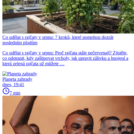
Co udělat s rajčaty v srpnu: 7 kroků, které pomohou dozrát
posledním plodům
Co udělat s rajčaty v srpnu: Proč rajčata stále nečervenají? Zjistěte,
co odstranit, kdy zaštipovat vrcholy, jak upravit zálivku a hnojení a
která zelená rajčata už můžete …
Planeta zahrady
dnes, 19:41
7 min