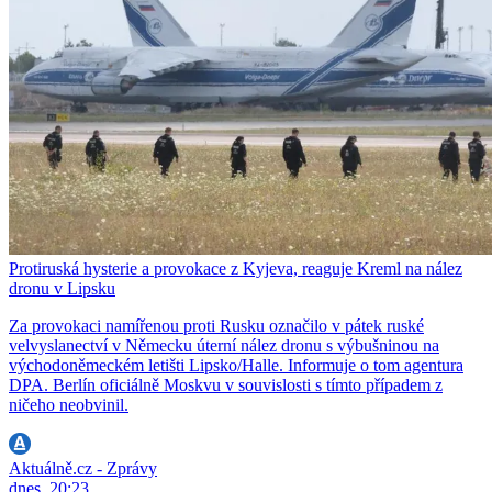
Protiruská hysterie a provokace z Kyjeva, reaguje Kreml na nález
dronu v Lipsku
Za provokaci namířenou proti Rusku označilo v pátek ruské
velvyslanectví v Německu úterní nález dronu s výbušninou na
východoněmeckém letišti Lipsko/Halle. Informuje o tom agentura
DPA. Berlín oficiálně Moskvu v souvislosti s tímto případem z
ničeho neobvinil.
Aktuálně.cz - Zprávy
dnes, 20:23