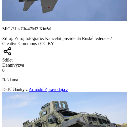
MiG-31 s Ch-47M2 Kinžal
Zdroj
:
Zdroj fotografie: Kancelář prezidenta Ruské federace /
Creative Commons / CC BY
Sdílet
Denní
výzva
0
Reklama
Další články z
ArmádníZpravodaj.cz