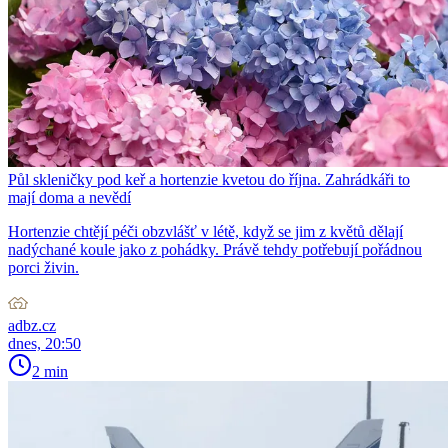
Půl skleničky pod keř a hortenzie kvetou do října. Zahrádkáři to
mají doma a nevědí
Hortenzie chtějí péči obzvlášť v létě, když se jim z květů dělají
nadýchané koule jako z pohádky. Právě tehdy potřebují pořádnou
porci živin.
adbz.cz
dnes, 20:50
2 min