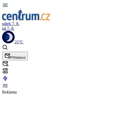
pátek 7. 8.
pá 7. 8.
21°C
Přihlášení
Reklama