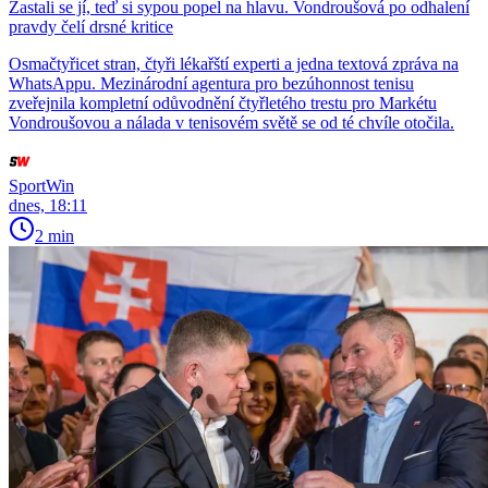
Zastali se jí, teď si sypou popel na hlavu. Vondroušová po odhalení
pravdy čelí drsné kritice
Osmačtyřicet stran, čtyři lékařští experti a jedna textová zpráva na
WhatsAppu. Mezinárodní agentura pro bezúhonnost tenisu
zveřejnila kompletní odůvodnění čtyřletého trestu pro Markétu
Vondroušovou a nálada v tenisovém světě se od té chvíle otočila.
SportWin
dnes, 18:11
2 min