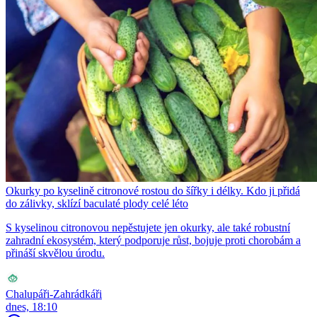
Okurky po kyselině citronové rostou do šířky i délky. Kdo ji přidá
do zálivky, sklízí baculaté plody celé léto
S kyselinou citronovou nepěstujete jen okurky, ale také robustní
zahradní ekosystém, který podporuje růst, bojuje proti chorobám a
přináší skvělou úrodu.
Chalupáři-Zahrádkáři
dnes, 18:10