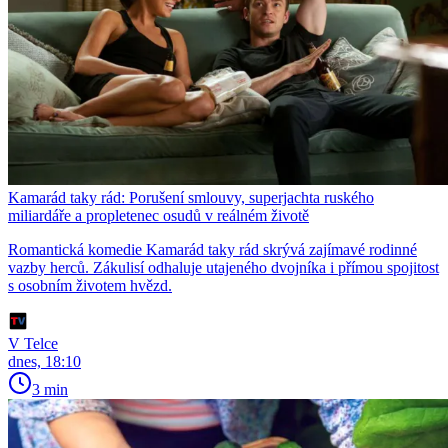
Kamarád taky rád: Porušení smlouvy, superjachta ruského
miliardáře a propletenec osudů v reálném životě
Romantická komedie Kamarád taky rád skrývá zajímavé rodinné
vazby herců. Zákulisí odhaluje utajeného dvojníka i přímou spojitost
s osobním životem hvězd.
V Telce
dnes, 18:10
3 min