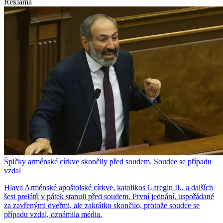
Reklama
Špičky arménské církve skončily před soudem. Soudce se případu
vzdal
Hlava Arménské apoštolské církve, katolikos Garegin II., a dalších
šest prelátů v pátek stanuli před soudem. První jednání, uspořádané
za zavřenými dveřmi, ale zakrátko skončilo, protože soudce se
případu vzdal, oznámila média.