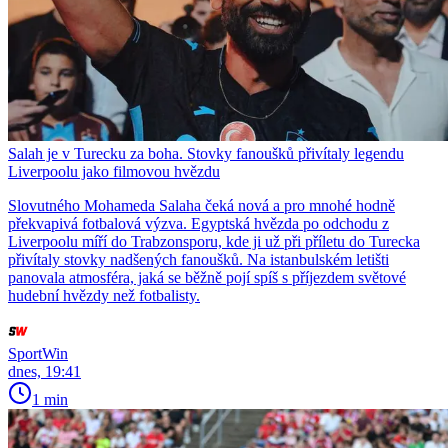
Salah je v Turecku za boha. Stovky fanoušků přivítaly legendu
Liverpoolu jako filmovou hvězdu
Slovutného Mohameda Salaha čeká nová a pro mnohé hodně
překvapivá fotbalová výzva. Egyptská hvězda po odchodu z
Liverpoolu míří do Trabzonsporu, kde ji už při příletu do Turecka
přivítaly stovky nadšených fanoušků. Na istanbulském letišti
panovala atmosféra, jaká se běžně pojí spíš s příjezdem světové
hudební hvězdy než fotbalisty.
SportWin
dnes, 19:41
1 min