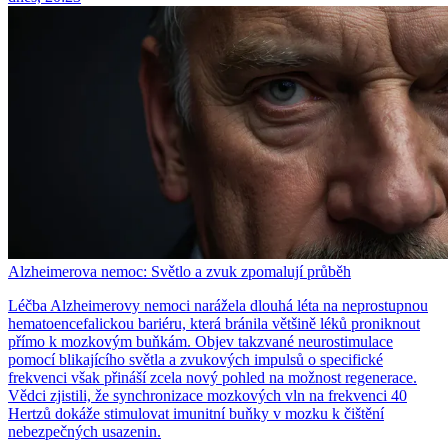
Alzheimerova nemoc: Světlo a zvuk zpomalují průběh
Léčba Alzheimerovy nemoci narážela dlouhá léta na neprostupnou
hematoencefalickou bariéru, která bránila většině léků proniknout
přímo k mozkovým buňkám. Objev takzvané neurostimulace
pomocí blikajícího světla a zvukových impulsů o specifické
frekvenci však přináší zcela nový pohled na možnost regenerace.
Vědci zjistili, že synchronizace mozkových vln na frekvenci 40
Hertzů dokáže stimulovat imunitní buňky v mozku k čištění
nebezpečných usazenin.