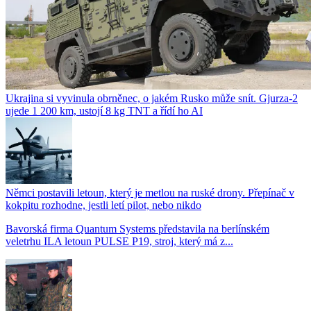
Ukrajina si vyvinula obrněnec, o jakém Rusko může snít. Gjurza-2
ujede 1 200 km, ustojí 8 kg TNT a řídí ho AI
Němci postavili letoun, který je metlou na ruské drony. Přepínač v
kokpitu rozhodne, jestli letí pilot, nebo nikdo
Bavorská firma Quantum Systems představila na berlínském
veletrhu ILA letoun PULSE P19, stroj, který má z...