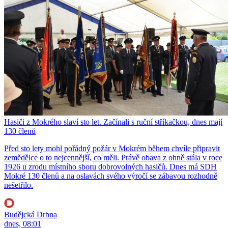
Hasiči z Mokrého slaví sto let. Začínali s ruční stříkačkou, dnes mají
130 členů
Před sto lety mohl pořádný požár v Mokrém během chvíle připravit
zemědělce o to nejcennější, co měli. Právě obava z ohně stála v roce
1926 u zrodu místního sboru dobrovolných hasičů. Dnes má SDH
Mokré 130 členů a na oslavách svého výročí se zábavou rozhodně
nešetřilo.
Budějcká Drbna
dnes, 08:01