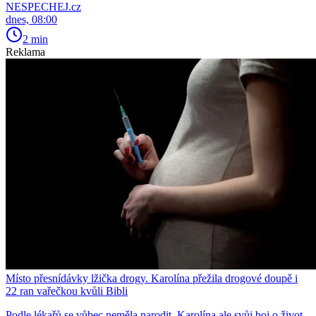
NESPECHEJ.cz
dnes, 08:00
2 min
Reklama
Místo přesnídávky lžička drogy. Karolína přežila drogové doupě i
22 ran vařečkou kvůli Bibli
Podle lékařů se vůbec neměla narodit. Karolína ale svůj boj o život