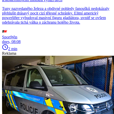
Tuny nazvedaného železa a obdivné pohledy fanoušků nedokázaly
přehlušit drásavý pocit cizí tělesné schránky. Elitní americký
powerlifter vybudoval masivní figuru gladiátora, uvnitř se ovšem
odehrávala tichá válka o záchranu holého života.
SportWin
dnes, 08:08
2 min
Reklama