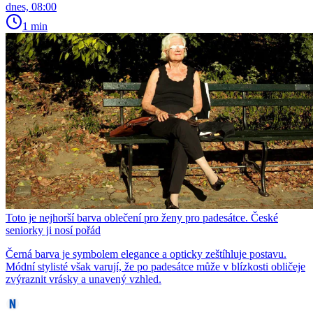
dnes, 08:00
1 min
Toto je nejhorší barva oblečení pro ženy pro padesátce. České
seniorky ji nosí pořád
Černá barva je symbolem elegance a opticky zeštíhluje postavu.
Módní stylisté však varují, že po padesátce může v blízkosti obličeje
zvýraznit vrásky a unavený vzhled.