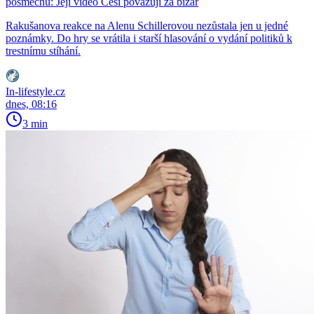
posměchu: Její video Češi považují za bizár
Rakušanova reakce na Alenu Schillerovou nezůstala jen u jedné
poznámky. Do hry se vrátila i starší hlasování o vydání politiků k
trestnímu stíhání.
In-lifestyle.cz
dnes, 08:16
3 min