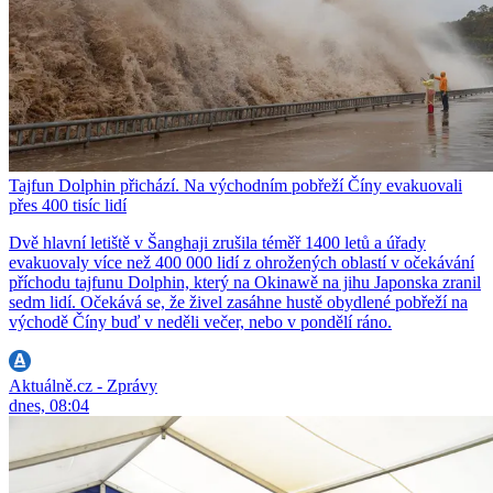
Tajfun Dolphin přichází. Na východním pobřeží Číny evakuovali
přes 400 tisíc lidí
Dvě hlavní letiště v Šanghaji zrušila téměř 1400 letů a úřady
evakuovaly více než 400 000 lidí z ohrožených oblastí v očekávání
příchodu tajfunu Dolphin, který na Okinawě na jihu Japonska zranil
sedm lidí. Očekává se, že živel zasáhne hustě obydlené pobřeží na
východě Číny buď v neděli večer, nebo v pondělí ráno.
Aktuálně.cz - Zprávy
dnes, 08:04