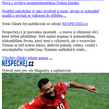
Nova z archivu nezapomenutelnou českou klasiku
Nedělní odpoledne je jako stvořené k tomu, abyste se pohodlně
usadili a nechali se vtáhnout do příběhu,...
Tento článek byl publikován ze zdrojů
NESPECHEJ.cz
Nespechej.cz je pozvánka zpomalit – a znovu si všimnout věcí,
které běžně přehlížíme. Web nabízí inspiraci k jednoduššímu,
vědomějšímu životu, který není o výkonech, ale o rovnováze.
Témata se točí kolem zdraví, duševní pohody, rodiny, vztahů i
smysluplného využití času. Namísto radikálních změn...
Všechny články tohoto autora →
Vybrali jsme pro vás
Magazíny a zajímavosti