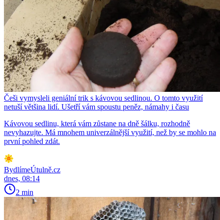
Češi vymysleli geniální trik s kávovou sedlinou. O tomto využití
netuší většina lidí. Ušetří vám spoustu peněz, námahy i času
Kávovou sedlinu, která vám zůstane na dně šálku, rozhodně
nevyhazujte. Má mnohem univerzálnější využití, než by se mohlo na
první pohled zdát.
BydlímeÚtulně.cz
dnes, 08:14
2 min