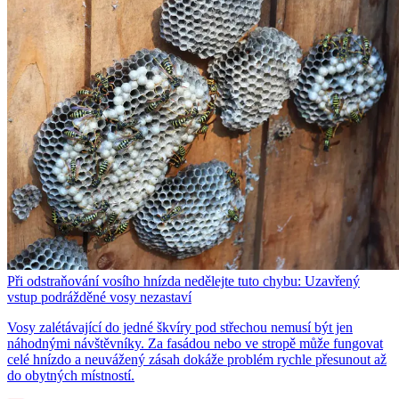
Při odstraňování vosího hnízda nedělejte tuto chybu: Uzavřený
vstup podrážděné vosy nezastaví
Vosy zalétávající do jedné škvíry pod střechou nemusí být jen
náhodnými návštěvníky. Za fasádou nebo ve stropě může fungovat
celé hnízdo a neuvážený zásah dokáže problém rychle přesunout až
do obytných místností.