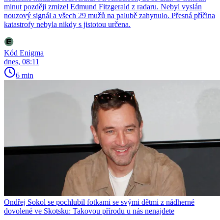
minut později zmizel Edmund Fitzgerald z radaru. Nebyl vyslán
nouzový signál a všech 29 mužů na palubě zahynulo. Přesná příčina
katastrofy nebyla nikdy s jistotou určena.
Kód Enigma
dnes, 08:11
6 min
Ondřej Sokol se pochlubil fotkami se svými dětmi z nádherné
dovolené ve Skotsku: Takovou přírodu u nás nenajdete