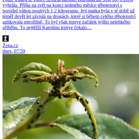
vyhrála. Přišla na svět na konci sedmého měsíce těhotenství s
porodní váhou pouhých 1,2 kilogramu. Její matka byla v té době už
téměř devět let závislá na drogách, které si během celého těhotenství
aplikovala nitrožilně. To byl však teprve začátek jejího nelehkého
příběhu. To nejtěžší Karolínu teprve čekalo…
Žena.cz
dnes, 07:59