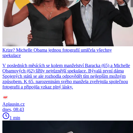
Krize? Michelle Obama jednou fotografií umlčela všechny
spekulace
V posledních měsících se kolem manželství Baracka (65) a Michelle
Obamových (62) šířily nejrůznější spekulace. Bývalá první dáma
Spojených států se ale rozhodla odpovědět tím nejlepším možným
způsobem. K 65. narozeninám svého manžela zveřejnila společnou
fotografii a připojila vzkaz plný lásky.
Aplausin.cz
dnes, 08:43
1 min