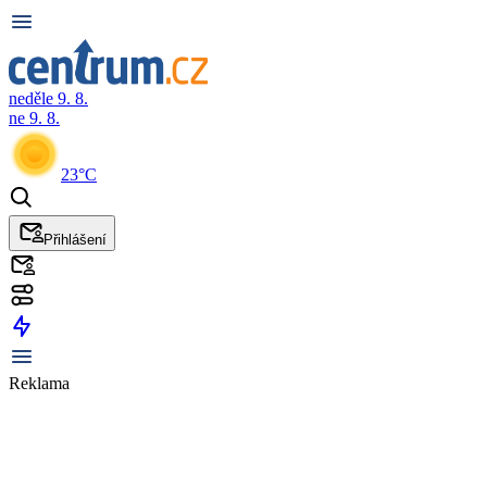
neděle 9. 8.
ne 9. 8.
23°C
Přihlášení
Reklama