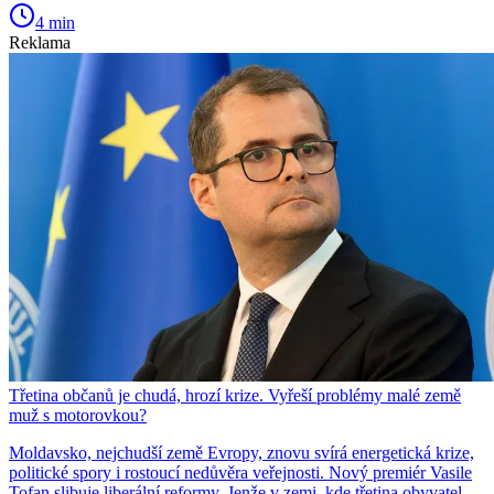
4 min
Reklama
Třetina občanů je chudá, hrozí krize. Vyřeší problémy malé země
muž s motorovkou?
Moldavsko, nejchudší země Evropy, znovu svírá energetická krize,
politické spory i rostoucí nedůvěra veřejnosti. Nový premiér Vasile
Tofan slibuje liberální reformy. Jenže v zemi, kde třetina obyvatel