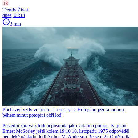
Trendy Život
dnes, 08:13
3 min
Přicházejí vždy ve třech „Tři sestry“ z Hořejšího jezera mohou
během minut potopit i obří loď
Poslední zpráva z lodi nepůsobila jako volání o pomoc. Kapitán
Ernest McSorley ještě kolem 19:10 10. listopadu 1975 odpověděl
nedaleké nákladní lodi Arthur M. Anderson, že se drží. O několik