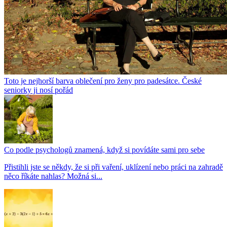
Toto je nejhorší barva oblečení pro ženy pro padesátce. České
seniorky ji nosí pořád
Co podle psychologů znamená, když si povídáte sami pro sebe
Přistihli jste se někdy, že si při vaření, uklízení nebo práci na zahradě
něco říkáte nahlas? Možná si...