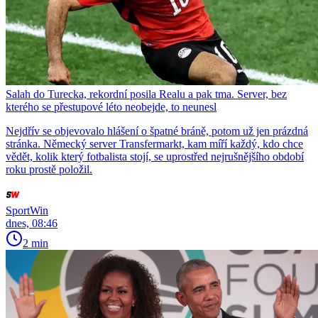
Salah do Turecka, rekordní posila Realu a pak tma. Server, bez
kterého se přestupové léto neobejde, to neunesl
Nejdřív se objevovalo hlášení o špatné bráně, potom už jen prázdná
stránka. Německý server Transfermarkt, kam míří každý, kdo chce
vědět, kolik který fotbalista stojí, se uprostřed nejrušnějšího období
roku prostě položil.
SportWin
dnes, 08:46
2 min