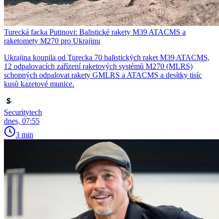
Turecká facka Putinovi: Balistické rakety M39 ATACMS a
raketomety M270 pro Ukrajinu
Ukrajina koupila od Turecka 70 balistických raket M39 ATACMS,
12 odpalovacích zařízení raketových systémů M270 (MLRS)
schopných odpalovat rakety GMLRS a ATACMS a desítky tisíc
kusů kazetové munice.
Securitytech
dnes, 07:55
3 min