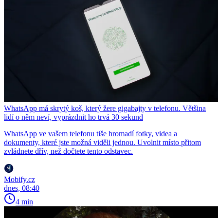
WhatsApp má skrytý koš, který žere gigabajty v telefonu. Většina
lidí o něm neví, vyprázdnit ho trvá 30 sekund
WhatsApp ve vašem telefonu tiše hromadí fotky, videa a
dokumenty, které jste možná viděli jednou. Uvolnit místo přitom
zvládnete dřív, než dočtete tento odstavec.
Mobify.cz
dnes, 08:40
4 min