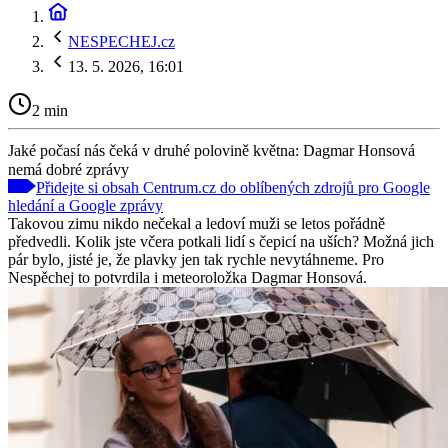
NESPECHEJ.cz
13. 5. 2026, 16:01
2 min
Jaké počasí nás čeká v druhé polovině května: Dagmar Honsová
nemá dobré zprávy
Přidejte si obsah Centrum.cz do oblíbených zdrojů pro Google
hledání a Google zprávy
Takovou zimu nikdo nečekal a ledoví muži se letos pořádně
předvedli. Kolik jste včera potkali lidí s čepicí na uších? Možná jich
pár bylo, jisté je, že plavky jen tak rychle nevytáhneme. Pro
Nespěchej to potvrdila i meteoroložka Dagmar Honsová.