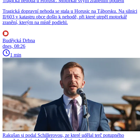
Tragická nehoda u Horusic. Motorkář svým zraněním podlehl
Tragická dopravní nehoda se stala u Horusic na Táborsku. Na silnici
II/603 v katastru obce došlo k nehodě, při které utrpěl motorkář
zranění, kterým na místě podlehl.
Budějcká Drbna
dnes, 08:26
1 min
Rakušan si podal Schillerovou, ze které udělal terč potupného