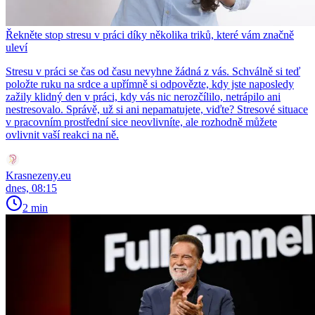
Řekněte stop stresu v práci díky několika triků, které vám značně
uleví
Stresu v práci se čas od času nevyhne žádná z vás. Schválně si teď
položte ruku na srdce a upřímně si odpovězte, kdy jste naposledy
zažily klidný den v práci, kdy vás nic nerozčílilo, netrápilo ani
nestresovalo. Správě, už si ani nepamatujete, viďte? Stresové situace
v pracovním prostřední sice neovlivníte, ale rozhodně můžete
ovlivnit vaší reakci na ně.
Krasnezeny.eu
dnes, 08:15
2 min