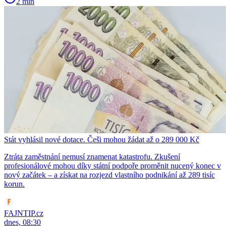
2 min
Stát vyhlásil nové dotace. Češi mohou žádat až o 289 000 Kč
Ztráta zaměstnání nemusí znamenat katastrofu. Zkušení
profesionálové mohou díky státní podpoře proměnit nucený konec v
nový začátek – a získat na rozjezd vlastního podnikání až 289 tisíc
korun.
FAJNTIP.cz
dnes, 08:30