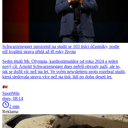
Schwarzenegger upozornil na studii se 103 tisíci účastníky, podle
níž kvalitní strava přidá až tři roky života
Sedm titulů Mr. Olympia, kardiostimulátor od roku 2024 a jeden
nový cíl. Arnold Schwarzenegger dnes neřeší obvody paží, ale to,
jak se dožít víc než sta let. Ve svém newsletteru proto rozebral studii,
která sledovala stravu více než sta tisíc lidí po dobu deseti let.
SportWin
dnes, 08:14
2 min
Reklama