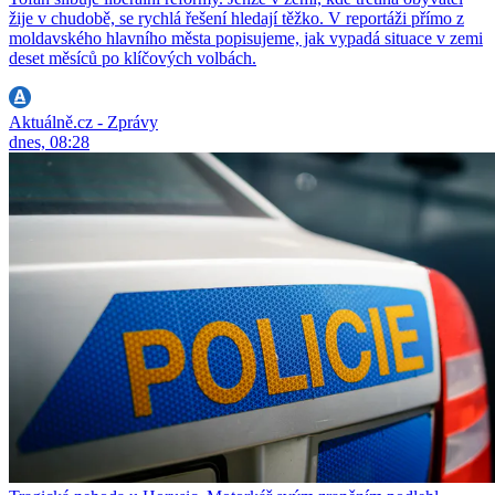
žije v chudobě, se rychlá řešení hledají těžko. V reportáži přímo z
moldavského hlavního města popisujeme, jak vypadá situace v zemi
deset měsíců po klíčových volbách.
Aktuálně.cz - Zprávy
dnes, 08:28