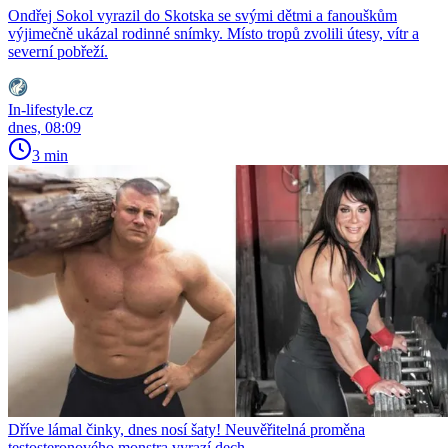
Ondřej Sokol vyrazil do Skotska se svými dětmi a fanouškům
výjimečně ukázal rodinné snímky. Místo tropů zvolili útesy, vítr a
severní pobřeží.
In-lifestyle.cz
dnes, 08:09
3 min
Dříve lámal činky, dnes nosí šaty! Neuvěřitelná proměna
testosteronového monstra vyrazí dech