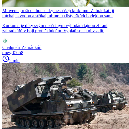
Mravenci, mšice i housenky nesnášejí kurkumu. Zahrádkáři ji
míchají s vodou a stříkají přímo na listy, škůdci odejdou sami
Kurkuma je díky svým nesčetným výhodám tajnou zbraní
zahrádkářů v boji proti škůdcům. Vyplatí se na ni vsadit.
Chalupáři-Zahrádkáři
dnes, 07:58
2 min