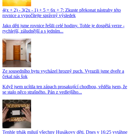
4(x + 2) - 3(2x - 1) + 5 = 6x + 7: Zkuste překonat nástrahy této
rovnice a vypočítejte správný výsledek
Jako děti jsme rovnice řešili celé hodiny. Tohle je dospělá verze -
rychlejší, záludnější a s jedním...
Ze sousedního bytu vycházel hrozný puch. Vyrazili jsme dveře a
čekal nás šok
Když jsem ucítila ten zápach prosakující chodbou, věděla jsem, že
se stalo něco strašného. Pán z vedlejšího...
Tenhle trhák milují všechny Husákovy děti. Dnes v 16:25 vytáhne