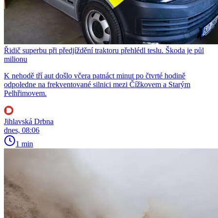
Řidič superbu při předjíždění traktoru přehlédl teslu. Škoda je půl
milionu
K nehodě tří aut došlo včera patnáct minut po čtvrté hodině
odpoledne na frekventované silnici mezi Čížkovem a Starým
Pelhřimovem.
Jihlavská Drbna
dnes, 08:06
1 min