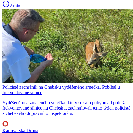
2 min
Policisté zachránili na Chebsku vyděšeného srnečka. Pobíhal u
frekventované silnice
Vyděšeného a zmateného srnečka, který se sám pohyboval poblíž
frekventované silnice na Chebsku, zachraňovali tento týden policisté
z chebského dopravního inspektorátu.
Karlovarská Drbna