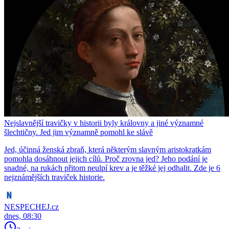
Nejslavnější travičky v historii byly královny a jiné významné
šlechtičny. Jed jim významně pomohl ke slávě
Jed, účinná ženská zbraň, která některým slavným aristokratkám
pomohla dosáhnout jejich cílů. Proč zrovna jed? Jeho podání je
snadné, na rukách přitom neulpí krev a je těžké jej odhalit. Zde je 6
nejznámějších traviček historie.
NESPECHEJ.cz
dnes, 08:30