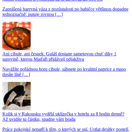
Zaprášená barevná váza z pozůstalosti po babičce většinou dopadne
jednoznačně: putuje rovnou […]
Ani cibule, ani česnek. Guláš dostane sametovou chuť díky 1
surovině, kterou Maďaři přidávají odjakživa
Navážíte pořádnou horu cibule, sáhnete po kvalitní paprice a maso
dusíte líně […]
Kolik si v Rakousku vydělá uklízečka v hotelu za 8 hodin denně?
Až uvidíte tu částku, spadne vám brada
Práce pokojské nepatří k těm, o kterých se sní. Ustlat desítky postelí,