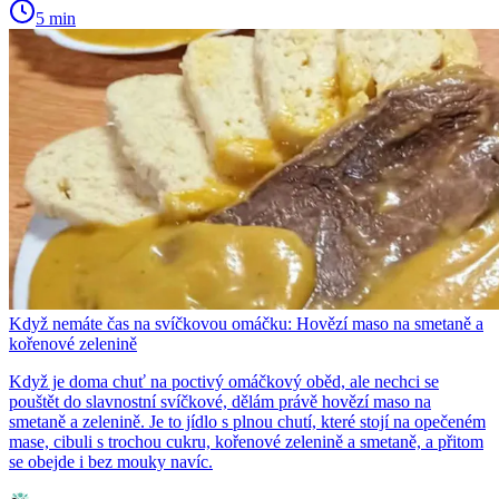
5 min
Když nemáte čas na svíčkovou omáčku: Hovězí maso na smetaně a
kořenové zelenině
Když je doma chuť na poctivý omáčkový oběd, ale nechci se
pouštět do slavnostní svíčkové, dělám právě hovězí maso na
smetaně a zelenině. Je to jídlo s plnou chutí, které stojí na opečeném
mase, cibuli s trochou cukru, kořenové zelenině a smetaně, a přitom
se obejde i bez mouky navíc.