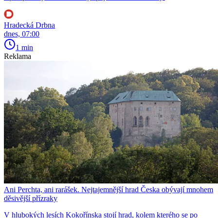
Hradecká Drbna
dnes, 07:00
1 min
Reklama
Ani Perchta, ani rarášek. Nejtajemnější hrad Česka obývají mnohem
děsivější přízraky
V hlubokých lesích Kokořínska stojí hrad, kolem kterého se po