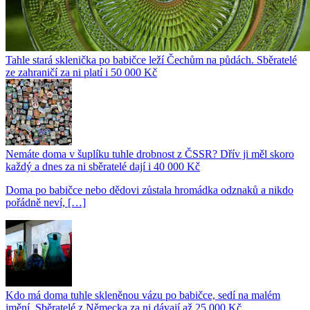
Tahle stará sklenička po babičce leží Čechům na půdách. Sběratelé
ze zahraničí za ni platí i 50 000 Kč
Nemáte doma v šuplíku tuhle drobnost z ČSSR? Dřív ji měl skoro
každý a dnes za ni sběratelé dají i 40 000 Kč
Doma po babičce nebo dědovi zůstala hromádka odznaků a nikdo
pořádně neví, […]
Kdo má doma tuhle skleněnou vázu po babičce, sedí na malém
jmění. Sběratelé z Německa za ni dávají až 25 000 Kč