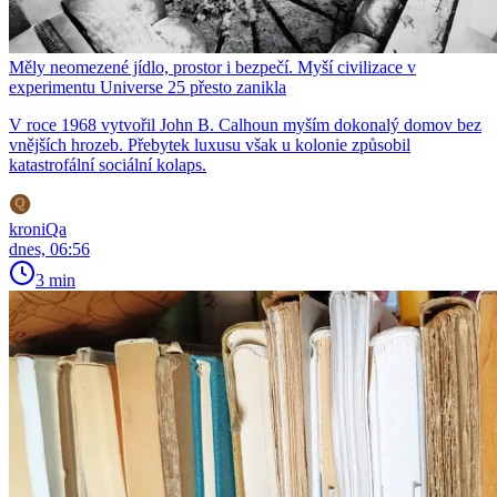
Měly neomezené jídlo, prostor i bezpečí. Myší civilizace v
experimentu Universe 25 přesto zanikla
V roce 1968 vytvořil John B. Calhoun myším dokonalý domov bez
vnějších hrozeb. Přebytek luxusu však u kolonie způsobil
katastrofální sociální kolaps.
kroniQa
dnes, 06:56
3 min