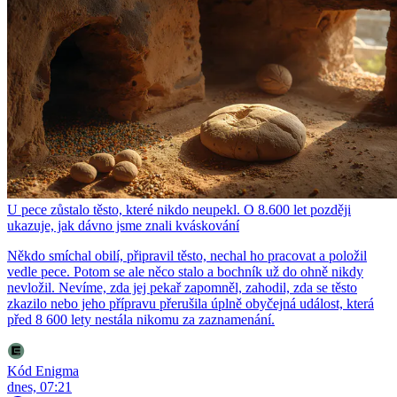
U pece zůstalo těsto, které nikdo neupekl. O 8.600 let později
ukazuje, jak dávno jsme znali kváskování
Někdo smíchal obilí, připravil těsto, nechal ho pracovat a položil
vedle pece. Potom se ale něco stalo a bochník už do ohně nikdy
nevložil. Nevíme, zda jej pekař zapomněl, zahodil, zda se těsto
zkazilo nebo jeho přípravu přerušila úplně obyčejná událost, která
před 8 600 lety nestála nikomu za zaznamenání.
Kód Enigma
dnes, 07:21