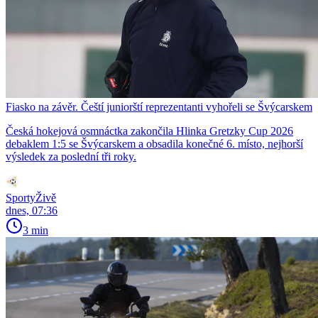
Fiasko na závěr. Čeští juniorští reprezentanti vyhořeli se Švýcarskem
Česká hokejová osmnáctka zakončila Hlinka Gretzky Cup 2026
debaklem 1:5 se Švýcarskem a obsadila konečné 6. místo, nejhorší
výsledek za poslední tři roky.
SportyŽivě
dnes, 07:36
3 min