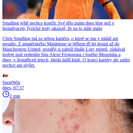
Smalling ještě nechce končit: Své tělo znám dnes lépe než v
šestadvaceti, fyzické testy ukazují, že na to stále mám
Chris Smalling má za sebou kariéru, o které se mu v mládí ani
nesnilo. Z amatérského Maidstone se během tří let dostal až do
Manchesteru United, později si zahrál finále Ligy mistrů, získával
trofeje pod vedením Sira Alexe Fergusona i Josého Mourinha a
dnes, v šestatřiceti letech, hledá další klub. O konci kariéry ale zatím
nechce ani slyšet.
SportWin
dnes, 07:37
2 min