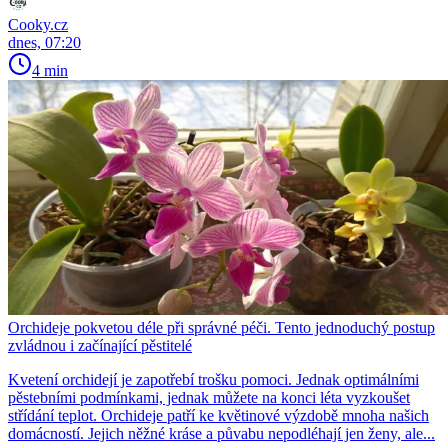
Cooky.cz
dnes, 07:20
4 min
Orchideje pokvetou déle při správné péči. Tento jednoduchý postup
zvládnou i začínající pěstitelé
Kvetení orchidejí je zapotřebí trošku pomoci. Jednak optimálními
pěstebními podmínkami, jednak můžete na konci léta vyzkoušet
střídání teplot. Orchideje patří ke květinové výzdobě mnoha našich
domácností. Jejich něžné kráse a půvabu nepodléhají jen ženy, ale...