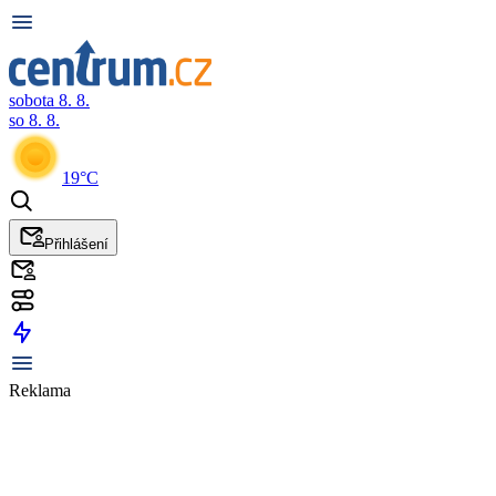
sobota 8. 8.
so 8. 8.
19°C
Přihlášení
Reklama