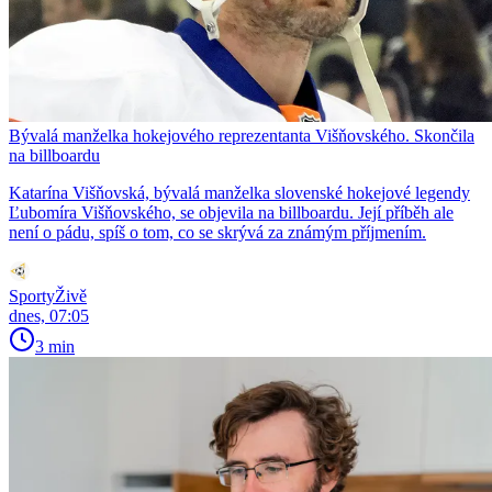
Bývalá manželka hokejového reprezentanta Višňovského. Skončila
na billboardu
Katarína Višňovská, bývalá manželka slovenské hokejové legendy
Ľubomíra Višňovského, se objevila na billboardu. Její příběh ale
není o pádu, spíš o tom, co se skrývá za známým příjmením.
SportyŽivě
dnes, 07:05
3 min