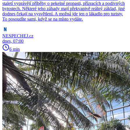
staletí vyprávějí příběhy o pekelné propasti, přízracích a podivných
bytostech. Některé jeho záhady mají překvapivě reálný základ, jiné
dodnes čekají na vysvětlení. A možná jde jen o lákadlo pro turisty.
To posoudíte sami, když se na místo vydáte.
NESPECHEJ.cz
dnes, 07:00
6 min