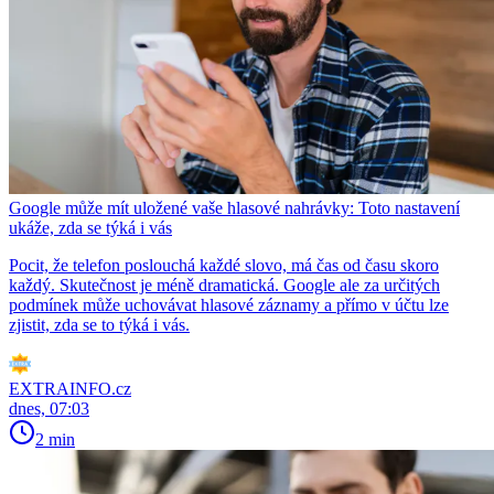
Google může mít uložené vaše hlasové nahrávky: Toto nastavení
ukáže, zda se týká i vás
Pocit, že telefon poslouchá každé slovo, má čas od času skoro
každý. Skutečnost je méně dramatická. Google ale za určitých
podmínek může uchovávat hlasové záznamy a přímo v účtu lze
zjistit, zda se to týká i vás.
EXTRAINFO.cz
dnes, 07:03
2 min