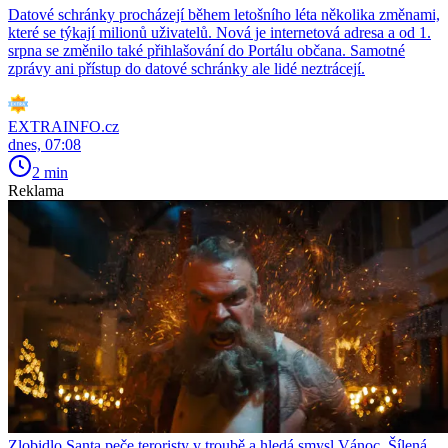
Datové schránky procházejí během letošního léta několika změnami,
které se týkají milionů uživatelů. Nová je internetová adresa a od 1.
srpna se změnilo také přihlašování do Portálu občana. Samotné
zprávy ani přístup do datové schránky ale lidé neztrácejí.
EXTRAINFO.cz
dnes, 07:08
2 min
Reklama
Zlobidlo Santa peče teroristy v troubě a hledá smysl Vánoc. Šílená