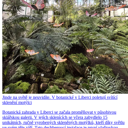
Jinde na světě je neuvidíte. V botanické v Liberci poletují svítící
sklenění motýlci
Botanická zahrada v Liberci se začala proměňovat v působivou
sklářskou galerii. V jejích sklenících se včera zabydlelo 15
unikátních, ručně vyrobených skleněných motýlků, kteří díky světlu
ve svém těle září. Tato dechberoucí instalace je první vlaštovkou