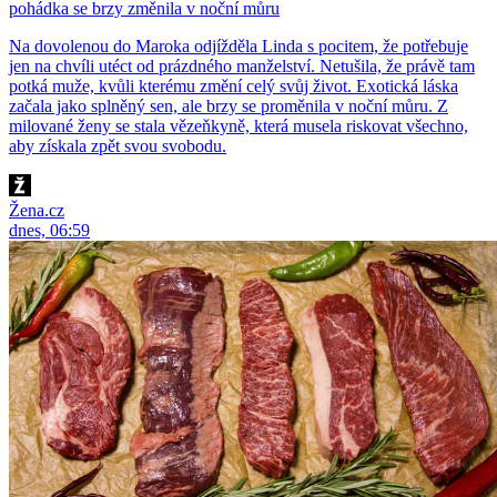
pohádka se brzy změnila v noční můru
Na dovolenou do Maroka odjížděla Linda s pocitem, že potřebuje
jen na chvíli utéct od prázdného manželství. Netušila, že právě tam
potká muže, kvůli kterému změní celý svůj život. Exotická láska
začala jako splněný sen, ale brzy se proměnila v noční můru. Z
milované ženy se stala vězeňkyně, která musela riskovat všechno,
aby získala zpět svou svobodu.
Žena.cz
dnes, 06:59