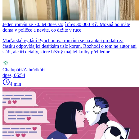
Jeden román ze 70. let dnes stojí přes 30 000 Kč. Možná ho máte
doma v poličce a nevíte, co držíte v ruce
Maďarské vydání Pynchonova románu se na aukci prodalo za
částku odpovídající desítkám tisíc korun. Rozhodl o tom ne autor ani
stáří, ale tři detaily, které běžný majitel knihy přehlédne.
Chalupáři-Zahrádkáři
dnes, 06:54
4 min