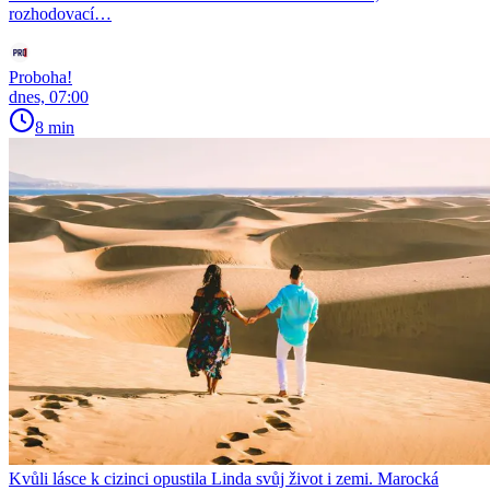
rozhodovací…
Proboha!
dnes, 07:00
8 min
Kvůli lásce k cizinci opustila Linda svůj život i zemi. Marocká