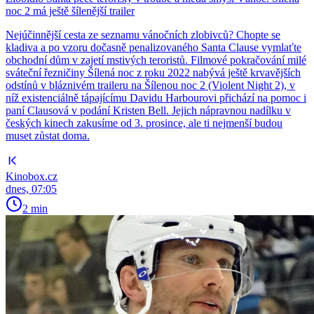
noc 2 má ještě šílenější trailer
Nejúčinnější cesta ze seznamu vánočních zlobivců? Chopte se
kladiva a po vzoru dočasně penalizovaného Santa Clause vymlaťte
obchodní dům v zajetí mstivých teroristů. Filmové pokračování milé
sváteční řezničiny Šílená noc z roku 2022 nabývá ještě krvavějších
odstínů v bláznivém traileru na Šílenou noc 2 (Violent Night 2), v
níž existenciálně tápajícímu Davidu Harbourovi přichází na pomoc i
paní Clausová v podání Kristen Bell. Jejich nápravnou nadílku v
českých kinech zakusíme od 3. prosince, ale ti nejmenší budou
muset zůstat doma.
Kinobox.cz
dnes, 07:05
2 min