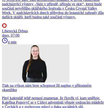
nadcházející výstavy „Sklo v přírodě, příroda ve skle“, která bude
součástí největšího sklářského festivalu v Česku Crystal Valley
Week. V nadcházejících dnech přibydou do botanické zahrady díla
dalších sklářů, kteří budou také součástí výstavy.
Liberecká Drbna
dnes, 07:00
4 min
Tlak na výkon nám bere schopnost žít naplno v přítomném
okamžiku
Plný kalendář ještě nemusí znamenat, že člověk ví, kam směřuje.
Kateřina Popovyč se v Církvi adventistů věnuje vedoucím mládeže
v Čechách a v rozhovoru mluví o tlaku sociálních sítí,