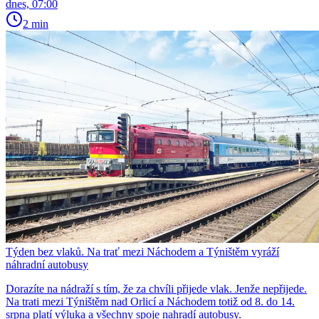
dnes, 07:00
2 min
Týden bez vlaků. Na trať mezi Náchodem a Týništěm vyráží
náhradní autobusy
Dorazíte na nádraží s tím, že za chvíli přijede vlak. Jenže nepřijede.
Na trati mezi Týništěm nad Orlicí a Náchodem totiž od 8. do 14.
srpna platí výluka a všechny spoje nahradí autobusy.