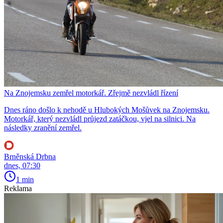
Na Znojemsku zemřel motorkář. Zřejmě nezvládl řízení
Dnes ráno došlo k nehodě u Hlubokých Mošůvek na Znojemsku.
Motorkář, který nezvládl průjezd zatáčkou, vjel na silnici. Na
následky zranění zemřel.
Brněnská Drbna
dnes, 07:30
1 min
Reklama