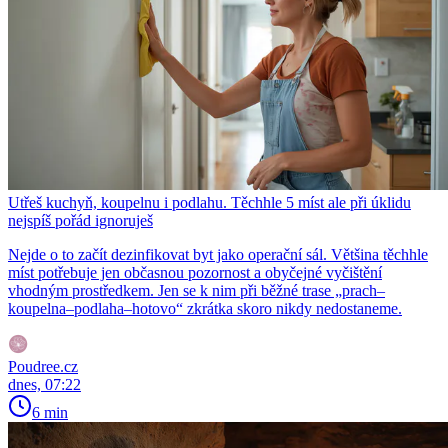
Utřeš kuchyň, koupelnu i podlahu. Těchhle 5 míst ale při úklidu
nejspíš pořád ignoruješ
Nejde o to začít dezinfikovat byt jako operační sál. Většina těchhle
míst potřebuje jen občasnou pozornost a obyčejné vyčištění
vhodným prostředkem. Jen se k nim při běžné trase „prach–
koupelna–podlaha–hotovo“ zkrátka skoro nikdy nedostaneme.
Poudree.cz
dnes, 07:22
6 min