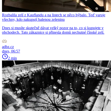
Rozbalila zelí z Kauflandu a na listech se něco hýbalo. Teď varuje
všechny, kdo nakupují balenou zeleninu
Dnes si musíte skutečně dávat velký pozor na to, co si kupujete v
obchodech. Tato zákaznice si přinesla domů nechutné čínské zelí.
adbz.cz
dnes, 06:57
2 min