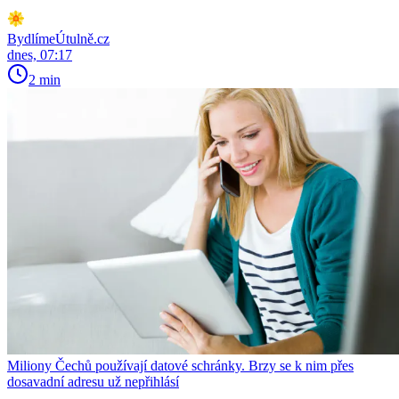
BydlímeÚtulně.cz
dnes, 07:17
2 min
Miliony Čechů používají datové schránky. Brzy se k nim přes
dosavadní adresu už nepřihlásí