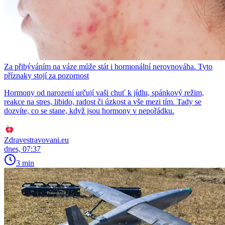
Za přibýváním na váze může stát i hormonální nerovnováha. Tyto
příznaky stojí za pozornost
Hormony od narození určují vaši chuť k jídlu, spánkový režim,
reakce na stres, libido, radost či úzkost a vše mezi tím. Tady se
dozvíte, co se stane, když jsou hormony v nepořádku.
Zdravestravovani.eu
dnes, 07:37
3 min