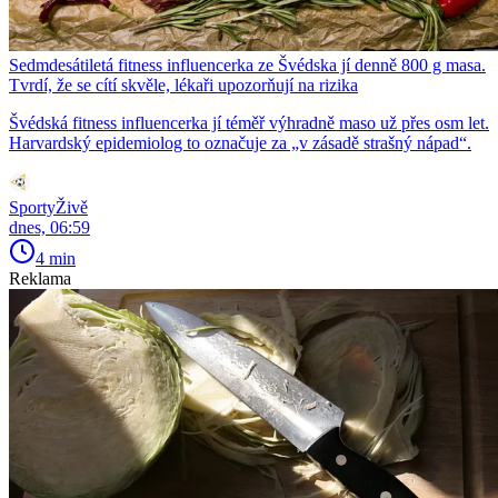
Sedmdesátiletá fitness influencerka ze Švédska jí denně 800 g masa.
Tvrdí, že se cítí skvěle, lékaři upozorňují na rizika
Švédská fitness influencerka jí téměř výhradně maso už přes osm let.
Harvardský epidemiolog to označuje za „v zásadě strašný nápad“.
SportyŽivě
dnes, 06:59
4 min
Reklama