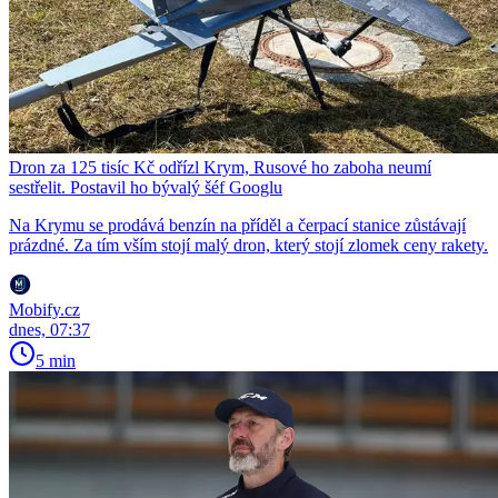
Dron za 125 tisíc Kč odřízl Krym, Rusové ho zaboha neumí
sestřelit. Postavil ho bývalý šéf Googlu
Na Krymu se prodává benzín na příděl a čerpací stanice zůstávají
prázdné. Za tím vším stojí malý dron, který stojí zlomek ceny rakety.
Mobify.cz
dnes, 07:37
5 min