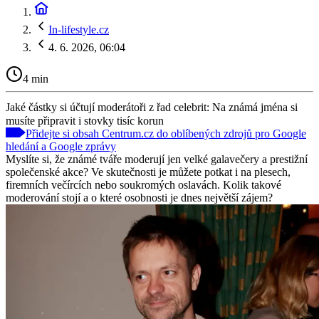
In-lifestyle.cz
4. 6. 2026, 06:04
4 min
Jaké částky si účtují moderátoři z řad celebrit: Na známá jména si
musíte připravit i stovky tisíc korun
Přidejte si obsah Centrum.cz do oblíbených zdrojů pro Google
hledání a Google zprávy
Myslíte si, že známé tváře moderují jen velké galavečery a prestižní
společenské akce? Ve skutečnosti je můžete potkat i na plesech,
firemních večírcích nebo soukromých oslavách. Kolik takové
moderování stojí a o které osobnosti je dnes největší zájem?