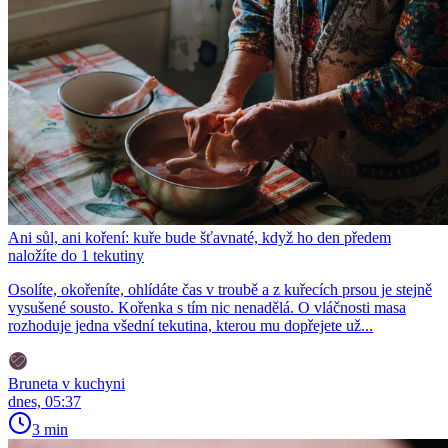
Ani sůl, ani koření: kuře bude šťavnaté, když ho den předem
naložíte do 1 tekutiny
Osolíte, okořeníte, ohlídáte čas v troubě a z kuřecích prsou je stejně
vysušené sousto. Kořenka s tím nic nenadělá. O vláčnosti masa
rozhoduje jedna všední tekutina, kterou mu dopřejete už...
Bruneta v kuchyni
dnes, 05:37
3 min