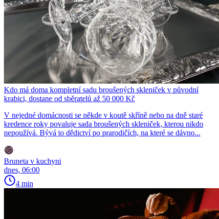
Kdo má doma kompletní sadu broušených skleniček v původní
krabici, dostane od sběratelů až 50 000 Kč
V nejedné domácnosti se někde v koutě skříně nebo na dně staré
kredence roky povaluje sada broušených skleniček, kterou nikdo
nepoužívá. Bývá to dědictví po prarodičích, na které se dávno...
Bruneta v kuchyni
dnes, 06:00
4 min