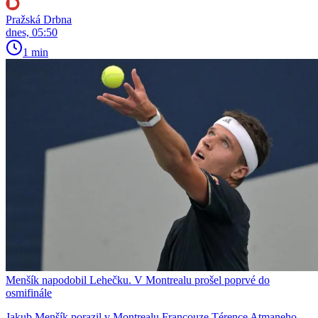
Pražská Drbna
dnes, 05:50
1 min
Menšík napodobil Lehečku. V Montrealu prošel poprvé do
osmifinále
Jakub Menšík porazil v Montrealu Francouze Térence Atmaneho