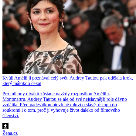
Kvůli Amélii ji poznával celý svět. Audrey Tautou pak udělala krok,
který málokdo čekal
Pro miliony diváků zůstane navždy rozpustilou Amélií z
Montmartru, Audrey Tautou se ale od své nejslavnější role dávno
vzdálila. Před padesátkou otevřeně mluví o slávě, ústupu do
soukromí i o tom, proč jí vyhovuje život daleko od filmového
šílenství.
Žena.cz