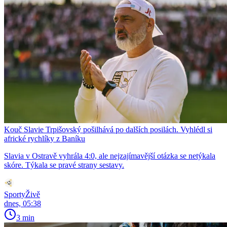
Kouč Slavie Trpišovský pošilhává po dalších posilách. Vyhlédl si
africké rychlíky z Baníku
Slavia v Ostravě vyhrála 4:0, ale nejzajímavější otázka se netýkala
skóre. Týkala se pravé strany sestavy.
SportyŽivě
dnes, 05:38
3 min