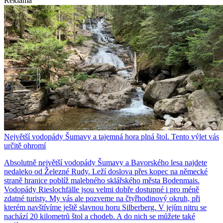
Reklama
Největší vodopády Šumavy a tajemná hora plná štol. Tento výlet vás
určitě ohromí
Absolutně největší vodopády Šumavy a Bavorského lesa najdete
nedaleko od Železné Rudy. Leží doslova přes kopec na německé
straně hranice poblíž malebného sklářského města Bodenmais.
Vodopády Rieslochfälle jsou velmi dobře dostupné i pro méně
zdatné turisty. My vás ale pozveme na čtyřhodinový okruh, při
kterém navštívíme ještě slavnou horu Silberberg. V jejím nitru se
nachází 20 kilometrů štol a chodeb. A do nich se můžete také