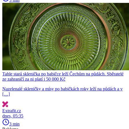
3 min
Tahle stará sklenička po babičce leží Čechům na půdách. Sběratelé
ze zahraničí za ni platí i 50 000 Kč
Nazelenalé skleničky a mísy po babičkách roky leží na půdách a v
[…]
Extrafit.cz
dnes, 05:35
3 min