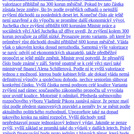
valorizace přibližně na 300 korun měsíčně. Pokud by tato částka
zůstala beze změny, šlo by podle nynějších odhadů o nejnižší
zvýšení důchodů za posledních deset let. Konečné číslo ale ještě
není uzavřené a do výpočtu se promítne další ekonomický vývoj.
Juchelka chce zvýšení přiblížit 600 korunám Ministr práce a
sociálních věcí Aleš Juchelka už dříve uvedl, že zvýšení kolem 300
korun považuje za příliš nízké. Prosazuje proto variantu, při které by
průměrný růst důchodů dosáhl přibližně 600 korun měsíčně. Vláda
však o takovém kroku dosud nerozhodla. Samotná výše valorizace
se navíc odvíjí od ekonomických ukazatelů, takže předběžný
propočet se ještě může změnit. Ministr nyní potvrdil, že přesnější
číslo bude známé v září. Stejně opatrně se k celé věci staví také
ministryně financí Alena Schillerová. Podle ní je vyšší valorizace
jednou z možností, kterou bude kabinet řešit, ale dokud vláda nemá
definitivní výpočty a společnou dohodu, nechce seniorům slibovat
konkrétní částku. Vyšší částka nemá podporu celé koalice Varianta
zvýšení nad rámec současného zákonného propočtu už vyvolala
spor uvnitř koalice. Motoristé ji odmítají. Předseda sněmovního
rozpočtového výboru Vladimír Pikora zastává názor, že penze mají
růst podle předem stanovených pravidel a neměly by se měnit podle
aktuálního politického rozhodnutí. Upozorňuje také na dopad
takového kroku na státní rozpočet. Vyšší důchody totiž
nepředstavují pouze jednorázový lednový výdaj. Jakmile se penze
zvýší, vyšší základ se promítá také do výdajů v dalších letech. Právě
způsob financování bude proto jedním z hlavních témat, která bude