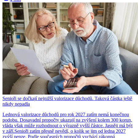
Senioři se dočkají nejnižší valorizace důchodů. Taková částka ještě
nikdy nepadla
Lednová valorizace důchodů pro rok 2027 zatím nemá konečnou
podobu. Dosavadní propočty ukazují na zvýšení kolem 300 korun,
vláda však může rozhodnout o výrazně vyšší částce. Jasněji má být
v září.Senioři zatím přesně nevědí, o kolik se jim od ledna 2027
zvýší penze. Podle současných propočtů vychází zákonná