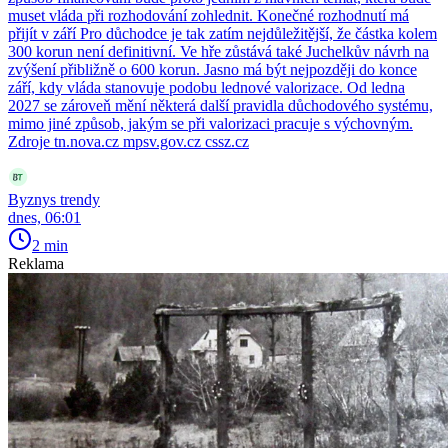
muset vláda při rozhodování zohlednit. Konečné rozhodnutí má
přijít v září Pro důchodce je tak zatím nejdůležitější, že částka kolem
300 korun není definitivní. Ve hře zůstává také Juchelkův návrh na
zvýšení přibližně o 600 korun. Jasno má být nejpozději do konce
září, kdy vláda stanovuje podobu lednové valorizace. Od ledna
2027 se zároveň mění některá další pravidla důchodového systému,
mimo jiné způsob, jakým se při valorizaci pracuje s výchovným.
Zdroje tn.nova.cz mpsv.gov.cz cssz.cz
Byznys trendy
dnes, 06:01
2 min
Reklama