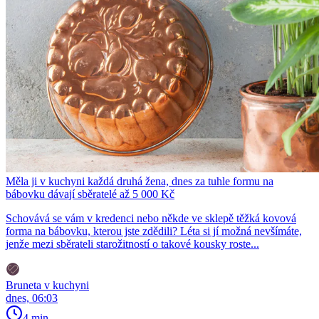
Měla ji v kuchyni každá druhá žena, dnes za tuhle formu na
bábovku dávají sběratelé až 5 000 Kč
Schovává se vám v kredenci nebo někde ve sklepě těžká kovová
forma na bábovku, kterou jste zdědili? Léta si jí možná nevšímáte,
jenže mezi sběrateli starožitností o takové kousky roste...
Bruneta v kuchyni
dnes, 06:03
4 min