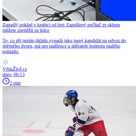
Zapadlý poklad v krabici od bot: Zaprášený počítač ze sklepa
můžete zpeněžit za tisíce
To, co při jarním úklidu vypadá jako jasný kandidát na odvoz do
sběrného dvoru, má pro nadšence a sběratele hodnotu malého
pokladu.
VědaŽivě.cz
dnes, 06:13
2 min