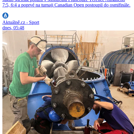
7:5, 6:4 a poprvé na turnaji Canadian Open postoupil do osmifinále.
Aktuálně.cz - Sport
dnes, 05:48