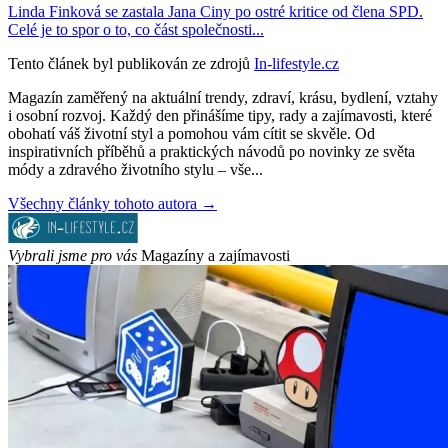
Linda Finková se zastala Jana Ciny po ostré kritice od člena SPD.
Celé je to spor o to, co část společnosti...
Tento článek byl publikován ze zdrojů
In-lifestyle.cz
Magazín zaměřený na aktuální trendy, zdraví, krásu, bydlení, vztahy
i osobní rozvoj. Každý den přinášíme tipy, rady a zajímavosti, které
obohatí váš životní styl a pomohou vám cítit se skvěle. Od
inspirativních příběhů a praktických návodů po novinky ze světa
módy a zdravého životního stylu – vše...
Všechny články tohoto autora →
Vybrali jsme pro vás
Magazíny a zajímavosti