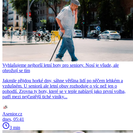
Vyhlašujeme nejhorší letní boty pro seniory. Nosí je všude, ale
ohrožují se tím
Jakmile přijdou horké dny, sáhne většina lidí po něčem lehkém a
vzdušném. U seniorů ale letní obuv rozhoduje o víc než jen o
pohodlí. Zrovna ty boty, které se v teple nabízejí jako první volba,
patří mezi nejčastější tiché viníky...
Asenior.cz
dnes, 05:41
3 min