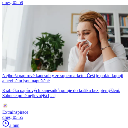
dnes, 05:59
Nejhorší papírové kapesníky ze supermarketu. Češi je pořád kupují
a neví, čím jsou napuštěné
Krabička papírových kapesníků putuje do košíku bez přemýšlení.
Sáhnete po té nejlevnější […]
ExtraInspirace
dnes, 05:55
3 min