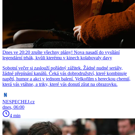
Dnes ve 20:20 zrušte všechny plány! Nova nasadí do vysílání
legendární trhák, kvůli kterému v kinech kolabovaly davy
Sobotní večer si zaslouží pořádný zážitek. Žádné nudné seriály,
žádné přepínání kanálů. Čeká vás dobrodružství, které kombinuje
napětí, humor a akci v jednom balení. Velkofilm s hereckou chemií,
která vás vtáhne, a triky, které vás donutí zírat na obrazovku.
NESPECHEJ.cz
dnes, 06:00
4 min