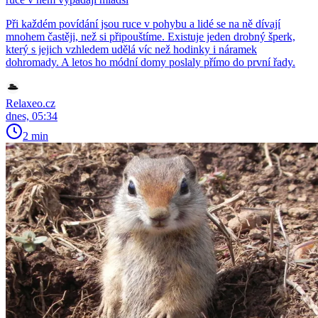
Při každém povídání jsou ruce v pohybu a lidé se na ně dívají
mnohem častěji, než si připouštíme. Existuje jeden drobný šperk,
který s jejich vzhledem udělá víc než hodinky i náramek
dohromady. A letos ho módní domy poslaly přímo do první řady.
Relaxeo.cz
dnes, 05:34
2 min