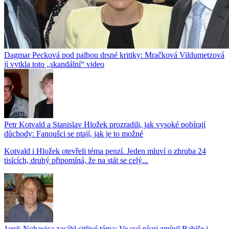
Dagmar Pecková pod palbou drsné kritiky: Mračková Vildumetzová
jí vytkla toto „skandální“ video
Petr Kotvald a Stanislav Hložek prozradili, jak vysoké pobírají
důchody: Fanoušci se ptají, jak je to možné
Kotvald i Hložek otevřeli téma penzí. Jeden mluví o zhruba 24
tisících, druhý připomíná, že na stát se celý...
Jarek Nohavica zasáhl citlivé téma: Ve své písni zmínil Babiše i