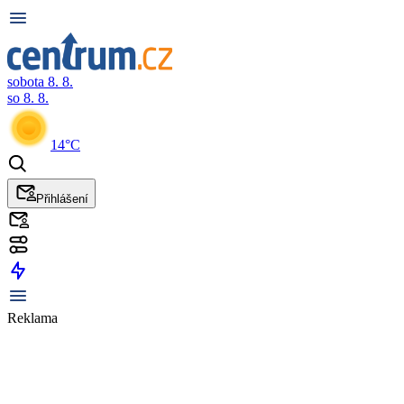
sobota 8. 8.
so 8. 8.
14°C
Přihlášení
Reklama