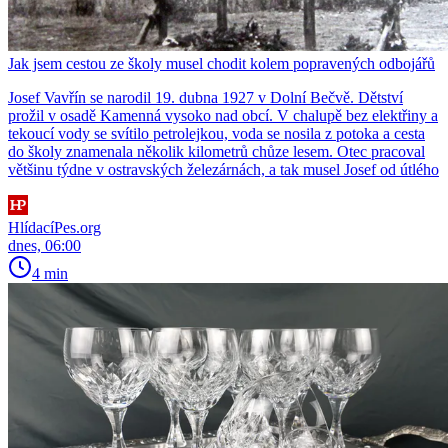
Jak jsem cestou ze školy musel chodit kolem popravených odbojářů
Josef Vavřín se narodil 19. dubna 1927 v Dolní Bečvě. Dětství
prožil v osadě Kamenná vysoko nad obcí. V chalupě bez elektřiny a
tekoucí vody se svítilo petrolejkou, voda se nosila z potoka a cesta
do školy znamenala několik kilometrů chůze lesem. Otec pracoval
většinu týdne v ostravských železárnách, a tak musel Josef od útlého
HlídacíPes.org
dnes, 06:00
4 min