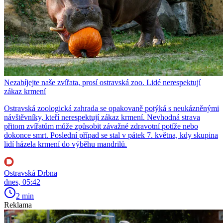
Nezabíjejte naše zvířata, prosí ostravská zoo. Lidé nerespektují
zákaz krmení
Ostravská zoologická zahrada se opakovaně potýká s neukázněnými
návštěvníky, kteří nerespektují zákaz krmení. Nevhodná strava
přitom zvířatům může způsobit závažné zdravotní potíže nebo
dokonce smrt. Poslední případ se stal v pátek 7. května, kdy skupina
lidí házela krmení do výběhu mandrilů.
Ostravská Drbna
dnes, 05:42
2 min
Reklama