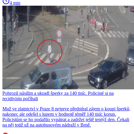
4 min
Pohrozil násilím a ukradl šperky za 140 tisíc. Policisté si na
recidivistu počíhali
Muž ve zlatnictví v Praze 8 nejprve předstíral zájem o koupi šperků,
nakonec ale odešel s lupem v hodnotě téměř 140 tisíc korun.
Policistům se ho podařilo vypátrat a zadržet ještě tentýž den. Čekali
na něj totiž už na autobusovém nádraží v Brně.