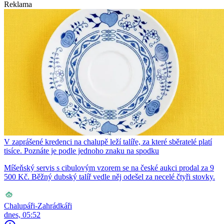
Reklama
V zaprášené kredenci na chalupě leží talíře, za které sběratelé platí
tisíce. Poznáte je podle jednoho znaku na spodku
Míšeňský servis s cibulovým vzorem se na české aukci prodal za 9
500 Kč. Běžný dubský talíř vedle něj odešel za necelé čtyři stovky.
Chalupáři-Zahrádkáři
dnes, 05:52