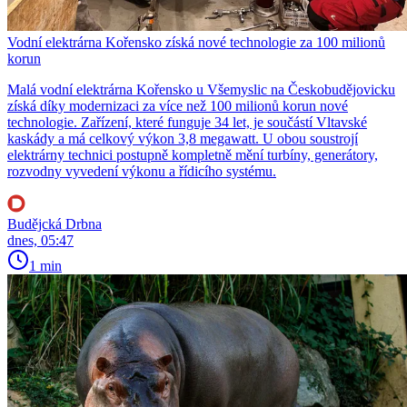
Vodní elektrárna Kořensko získá nové technologie za 100 milionů
korun
Malá vodní elektrárna Kořensko u Všemyslic na Českobudějovicku
získá díky modernizaci za více než 100 milionů korun nové
technologie. Zařízení, které funguje 34 let, je součástí Vltavské
kaskády a má celkový výkon 3,8 megawatt. U obou soustrojí
elektrárny technici postupně kompletně mění turbíny, generátory,
rozvodny vyvedení výkonu a řídicího systému.
Budějcká Drbna
dnes, 05:47
1 min