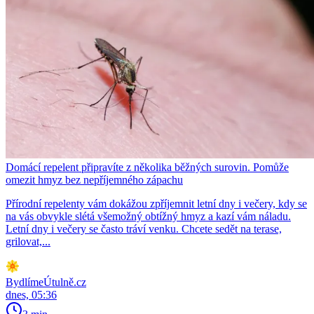
Domácí repelent připravíte z několika běžných surovin. Pomůže
omezit hmyz bez nepříjemného zápachu
Přírodní repelenty vám dokážou zpříjemnit letní dny i večery, kdy se
na vás obvykle slétá všemožný obtížný hmyz a kazí vám náladu.
Letní dny i večery se často tráví venku. Chcete sedět na terase,
grilovat,...
BydlímeÚtulně.cz
dnes, 05:36