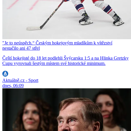
"Je to neúspěch.“ Českým hokejovým mladíkům k vítězství
nestačilo ani 47 střel
Čeští hokejisté do 18 let podlehli Švýcarsku 1:5 a na Hlinka Gretzky
Cupu vyrovnali šestým místem své historické minimum.
Aktuálně.cz - Sport
dnes, 06:09