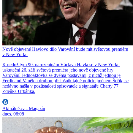
Nově objevené Havlovo dílo Varování bude mít světovou premiéru
v New Yorku
K nedožitým 90. narozeninám Václava Havla se v New Yorku
uskuteční 26. září světová premiéra jeho nově objevené hry
Varování. Jednoaktovka se dvěma postavami, z nichž jednou je
Ferdinand Vaněk a druhou příslušník tajné policie jménem Šeřík, se
nedávno našla v pozůstalosti spisovatele a signatáře Charty 77
Zdeňka Urbánka.
Aktuálně.cz - Magazín
dnes, 06:08