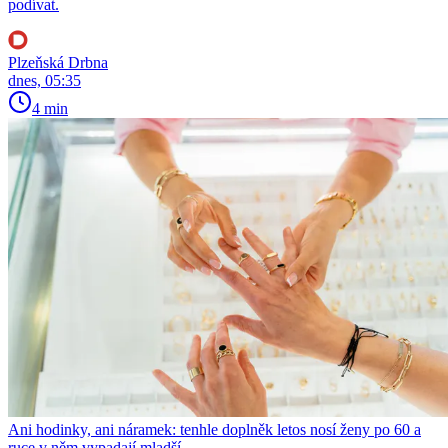
podívat.
Plzeňská Drbna
dnes, 05:35
4 min
Ani hodinky, ani náramek: tenhle doplněk letos nosí ženy po 60 a
ruce v něm vypadají mladší