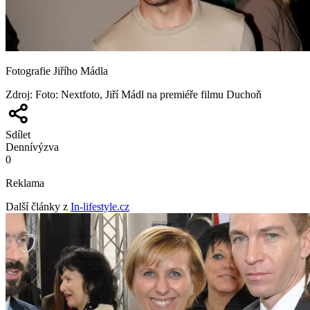
Fotografie Jiřího Mádla
Zdroj
:
Foto: Nextfoto, Jiří Mádl na premiéře filmu Duchoň
Sdílet
Denní
výzva
0
Reklama
Další články z
In-lifestyle.cz