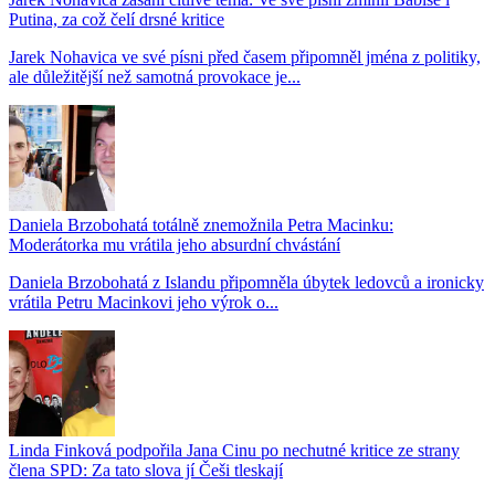
Putina, za což čelí drsné kritice
Jarek Nohavica ve své písni před časem připomněl jména z politiky,
ale důležitější než samotná provokace je...
Daniela Brzobohatá totálně znemožnila Petra Macinku:
Moderátorka mu vrátila jeho absurdní chvástání
Daniela Brzobohatá z Islandu připomněla úbytek ledovců a ironicky
vrátila Petru Macinkovi jeho výrok o...
Linda Finková podpořila Jana Cinu po nechutné kritice ze strany
člena SPD: Za tato slova jí Češi tleskají