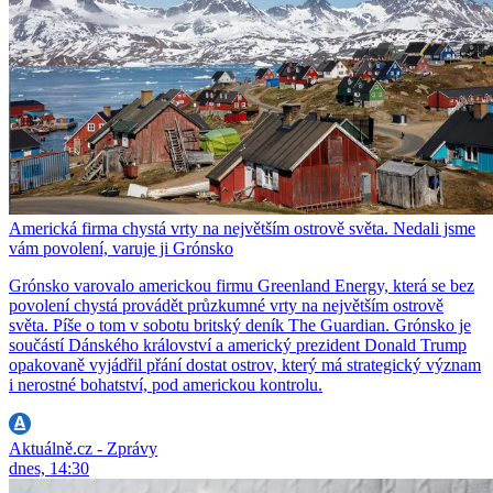
Americká firma chystá vrty na největším ostrově světa. Nedali jsme
vám povolení, varuje ji Grónsko
Grónsko varovalo americkou firmu Greenland Energy, která se bez
povolení chystá provádět průzkumné vrty na největším ostrově
světa. Píše o tom v sobotu britský deník The Guardian. Grónsko je
součástí Dánského království a americký prezident Donald Trump
opakovaně vyjádřil přání dostat ostrov, který má strategický význam
i nerostné bohatství, pod americkou kontrolu.
Aktuálně.cz - Zprávy
dnes, 14:30