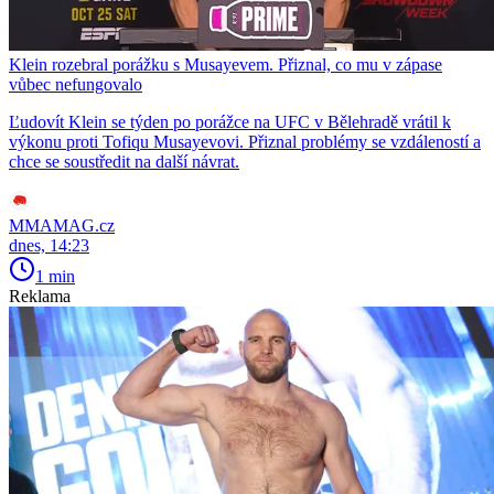
Klein rozebral porážku s Musayevem. Přiznal, co mu v zápase
vůbec nefungovalo
Ľudovít Klein se týden po porážce na UFC v Bělehradě vrátil k
výkonu proti Tofiqu Musayevovi. Přiznal problémy se vzdáleností a
chce se soustředit na další návrat.
MMAMAG.cz
dnes, 14:23
1 min
Reklama