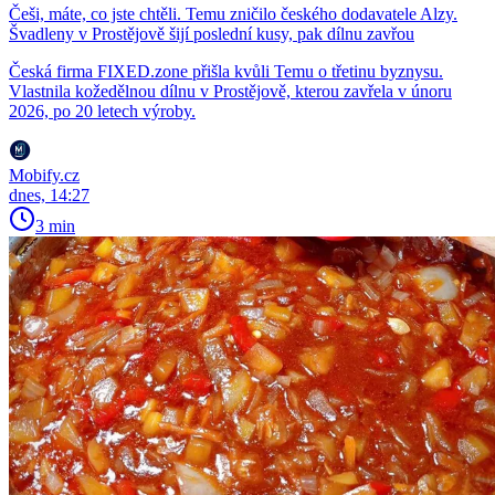
Češi, máte, co jste chtěli. Temu zničilo českého dodavatele Alzy.
Švadleny v Prostějově šijí poslední kusy, pak dílnu zavřou
Česká firma FIXED.zone přišla kvůli Temu o třetinu byznysu.
Vlastnila kožedělnou dílnu v Prostějově, kterou zavřela v únoru
2026, po 20 letech výroby.
Mobify.cz
dnes, 14:27
3 min