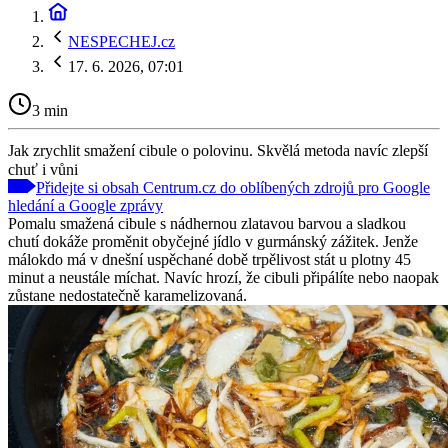
NESPECHEJ.cz
17. 6. 2026, 07:01
3 min
Jak zrychlit smažení cibule o polovinu. Skvělá metoda navíc zlepší
chuť i vůni
Přidejte si obsah Centrum.cz do oblíbených zdrojů pro Google
hledání a Google zprávy
Pomalu smažená cibule s nádhernou zlatavou barvou a sladkou
chutí dokáže proměnit obyčejné jídlo v gurmánský zážitek. Jenže
málokdo má v dnešní uspěchané době trpělivost stát u plotny 45
minut a neustále míchat. Navíc hrozí, že cibuli připálíte nebo naopak
zůstane nedostatečně karamelizovaná.