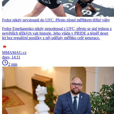
Fedor nikdy nevstoupil do UFC. Přesto zůstal měřítkem těžké váhy
Fedor Emelianenko nikdy nepodepsal s UFC, přesto se stal jednou z
největších těžkých vah historie. Jeho vláda v PRIDE a téměř deset
let bez regulérní porážky z něj udělaly měřítko celé generace.
MMAMAG.cz
dnes, 14:11
2 min