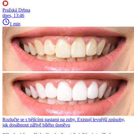
Pražská Drbna
dnes, 13:46
1 min
Rozlučte se s bělícími pastami na zuby. Existují levnější způsoby,
jak dosáhnout zářivě bílého úsměvu