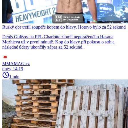
Ruský obr trefil soupeře kopem do hlavy. Hotovo bylo za 52 sekund
Denis Goltsov na PFL Charlotte zlomil neporaženého Hasana
Mezhieva už v první minutě. Kop do hlavy při pokusu o strh a
následné údery ukončily zápas za 52 sekund.
MMAMAG.cz
dnes, 14:19
1 min