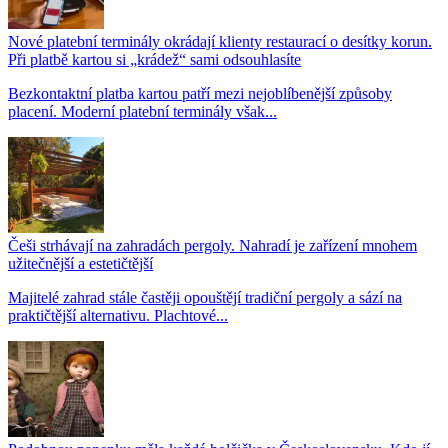
Nové platební terminály okrádají klienty restaurací o desítky korun.
Při platbě kartou si „krádež“ sami odsouhlasíte
Bezkontaktní platba kartou patří mezi nejoblíbenější způsoby
placení. Moderní platební terminály však...
Češi strhávají na zahradách pergoly. Nahradí je zařízení mnohem
užitečnější a estetičtější
Majitelé zahrad stále častěji opouštějí tradiční pergoly a sází na
praktičtější alternativu. Plachtové...