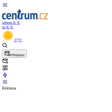
sobota 8. 8.
so 8. 8.
27°C
Přihlášení
Reklama