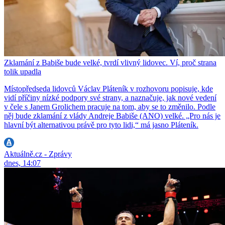
Zklamání z Babiše bude velké, tvrdí vlivný lidovec. Ví, proč strana
tolik upadla
Místopředseda lidovců Václav Pláteník v rozhovoru popisuje, kde
vidí příčiny nízké podpory své strany, a naznačuje, jak nové vedení
v čele s Janem Grolichem pracuje na tom, aby se to změnilo. Podle
něj bude zklamání z vlády Andreje Babiše (ANO) velké. „Pro nás je
hlavní být alternativou právě pro tyto lidi,“ má jasno Pláteník.
Aktuálně.cz - Zprávy
dnes, 14:07