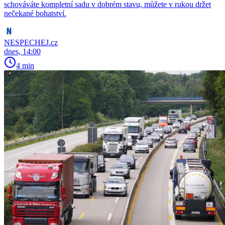
schováváte kompletní sadu v dobrém stavu, můžete v rukou držet
nečekané bohatství.
NESPECHEJ.cz
dnes, 14:00
4 min