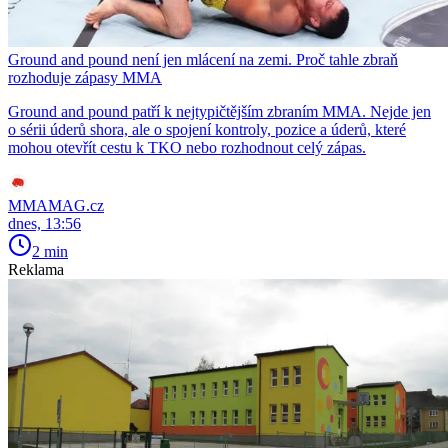
Ground and pound není jen mlácení na zemi. Proč tahle zbraň
rozhoduje zápasy MMA
Ground and pound patří k nejtypičtějším zbraním MMA. Nejde jen
o sérii úderů shora, ale o spojení kontroly, pozice a úderů, které
mohou otevřít cestu k TKO nebo rozhodnout celý zápas.
MMAMAG.cz
dnes, 13:56
2 min
Reklama