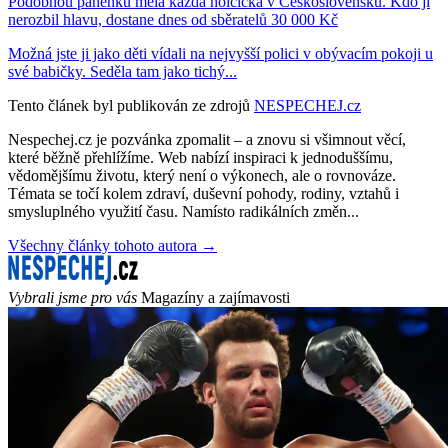
Podobnou panenku měla každá holčička v Československu. Kdo jí
nerozbil hlavu, dostane dnes od sběratelů 30 000 Kč
Možná jste ji jako děti vídali na nejvyšší polici v obývacím pokoji u
své babičky. Seděla tam jako tichý...
Tento článek byl publikován ze zdrojů
NESPECHEJ.cz
Nespechej.cz je pozvánka zpomalit – a znovu si všimnout věcí,
které běžně přehlížíme. Web nabízí inspiraci k jednoduššímu,
vědomějšímu životu, který není o výkonech, ale o rovnováze.
Témata se točí kolem zdraví, duševní pohody, rodiny, vztahů i
smysluplného využití času. Namísto radikálních změn...
Všechny články tohoto autora →
Vybrali jsme pro vás
Magazíny a zajímavosti