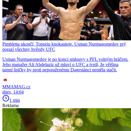
Pimbletta ukončí, Topuriu knokautuje. Usman Nurmagomedov prý
porazí všechny hvězdy UFC
Usman Nurmagomedov je po konci smlouvy s PFL volným hráčem.
Jeho manažer Ali Abdelaziz už mluví o UFC a tvrdí, že většina
tamní špičky by proti neporaženému Dagestánci neměla stačit.
MMAMAG.cz
dnes, 14:04
1 min
Reklama