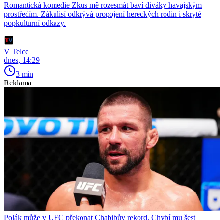
Romantická komedie Zkus mě rozesmát baví diváky havajským
prostředím. Zákulisí odkrývá propojení hereckých rodin i skryté
popkulturní odkazy.
V Telce
dnes, 14:29
3 min
Reklama
Polák může v UFC překonat Chabibův rekord. Chybí mu šest