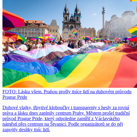
FOTO: Lásku všem. Prahou prošly tisíce lidí na duhovém průvodu
Prague Pride
Duhové vlajky, třpytivé kloboučky i transparenty s hesly za rovná
práva a lásku dnes zaplnily centrum Prahy. Městem prošel tradiční
průvod Prague Pride, který odpoledne zamířil z Václavského
náměstí přes centrum na Štvanici. Podle organizátorů se do něj
zapojily desítky tisíc lidí.