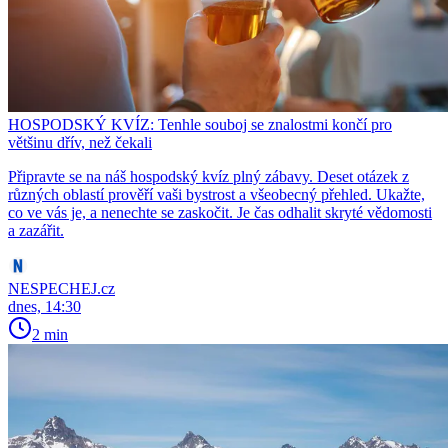
HOSPODSKÝ KVÍZ: Tenhle souboj se znalostmi končí pro
většinu dřív, než čekali
Připravte se na náš hospodský kvíz plný zábavy. Deset otázek z
různých oblastí prověří vaši bystrost a všeobecný přehled. Ukažte,
co ve vás je, a nenechte se zaskočit. Je čas odhalit skryté vědomosti
a zazářit.
NESPECHEJ.cz
dnes, 14:30
2 min