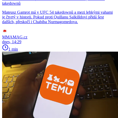
takedownů
Mateusz Gamrot má v UFC 54 takedownů a mezi lehkými vahami
je čtvrtý v historii. Pokud proti Quillanu Salkilldovi přidá šest
dalších, přeskočí i Chabiba Nurmagomedova.
MMAMAG.cz
dnes, 14:29
1 min