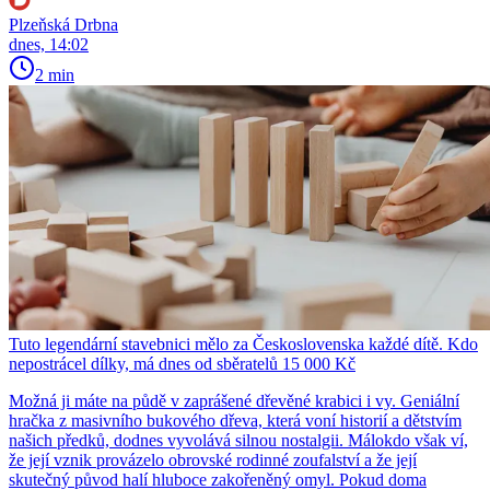
Plzeňská Drbna
dnes, 14:02
2 min
Tuto legendární stavebnici mělo za Československa každé dítě. Kdo
nepostrácel dílky, má dnes od sběratelů 15 000 Kč
Možná ji máte na půdě v zaprášené dřevěné krabici i vy. Geniální
hračka z masivního bukového dřeva, která voní historií a dětstvím
našich předků, dodnes vyvolává silnou nostalgii. Málokdo však ví,
že její vznik provázelo obrovské rodinné zoufalství a že její
skutečný původ halí hluboce zakořeněný omyl. Pokud doma