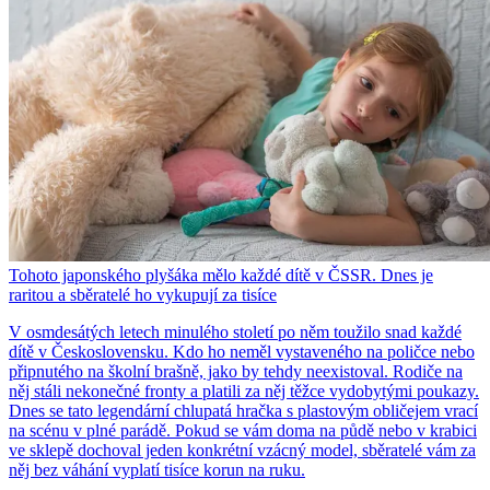
Tohoto japonského plyšáka mělo každé dítě v ČSSR. Dnes je
raritou a sběratelé ho vykupují za tisíce
V osmdesátých letech minulého století po něm toužilo snad každé
dítě v Československu. Kdo ho neměl vystaveného na poličce nebo
připnutého na školní brašně, jako by tehdy neexistoval. Rodiče na
něj stáli nekonečné fronty a platili za něj těžce vydobytými poukazy.
Dnes se tato legendární chlupatá hračka s plastovým obličejem vrací
na scénu v plné parádě. Pokud se vám doma na půdě nebo v krabici
ve sklepě dochoval jeden konkrétní vzácný model, sběratelé vám za
něj bez váhání vyplatí tisíce korun na ruku.