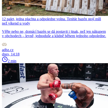
12 palet, jedna plachta a odpoledne volna. Tenhle bazén stojí míň
než víkend u vody
Věřte nebo ne, domácí bazén se dá postavit i jinak, než jen nákupem
v obchodech – levně, jednoduše a klidně během jednoho odpoledne.
adbz.cz
dnes, 14:18
2 min