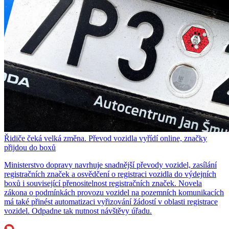
Řidiče čeká velká změna. Převod vozidla vyřídí online, značky
přijdou do boxů
Ministerstvo dopravy navrhuje snadnější převody vozidel, zasílání
registračních značek a osvědčení o registraci vozidla do výdejních
boxů i související přenositelnost registračních značek. Novela
zákona o podmínkách provozu vozidel na pozemních komunikacích
má také přinést automatizaci vyřizování žádostí v oblasti registrace
vozidel. Odpadne tak nutnost návštěvy úřadu.