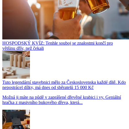
HOSPODSKÝ KVÍZ: Tenhle souboj se znalostmi končí pro
většinu dřív, než čekali
Tuto legendární stavebnici mělo za Československa každé dítě. Kdo
nepostrácel dílky, má dnes od sběratelů 15 000 Kč
Možná ji máte na půdě v zaprášené dřevěné krabici i vy. Geniální
hračka z masivního bukového dřeva, která...