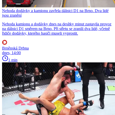
Nehoda dodávky a kamionu zavřela dálnici D1 na Brno. Dva lidé
jsou zranění
Nehoda kamionu a dodávky dnes na desítky minut zastavila provoz
na dálnici D1 směrem na Brno. Při střetu se zranili dva lidé, včetně
řidiče dodávky, kterého hasiči museli vyprostit.
Brněnská Drbna
dnes, 14:00
1 min