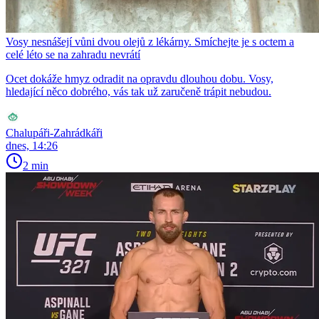
Vosy nesnášejí vůni dvou olejů z lékárny. Smíchejte je s octem a
celé léto se na zahradu nevrátí
Ocet dokáže hmyz odradit na opravdu dlouhou dobu. Vosy,
hledající něco dobrého, vás tak už zaručeně trápit nebudou.
Chalupáři-Zahrádkáři
dnes, 14:26
2 min