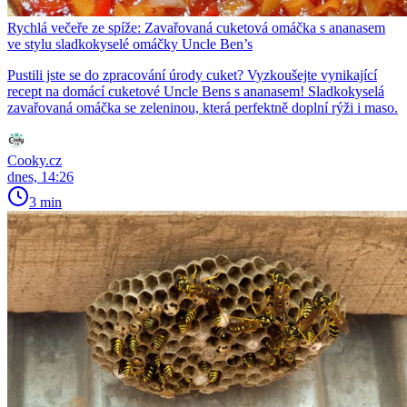
Rychlá večeře ze spíže: Zavařovaná cuketová omáčka s ananasem
ve stylu sladkokyselé omáčky Uncle Ben’s
Pustili jste se do zpracování úrody cuket? Vyzkoušejte vynikající
recept na domácí cuketové Uncle Bens s ananasem! Sladkokyselá
zavařovaná omáčka se zeleninou, která perfektně doplní rýži i maso.
Cooky.cz
dnes, 14:26
3 min