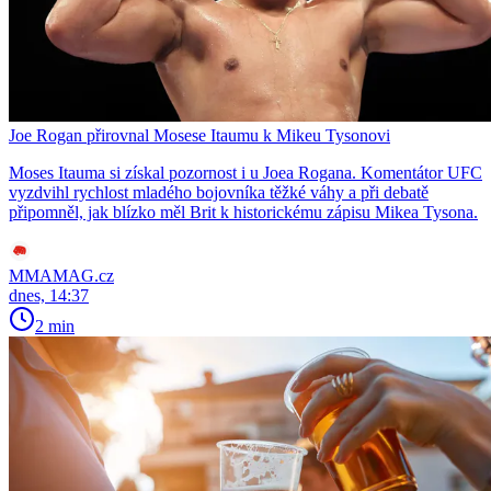
Joe Rogan přirovnal Mosese Itaumu k Mikeu Tysonovi
Moses Itauma si získal pozornost i u Joea Rogana. Komentátor UFC
vyzdvihl rychlost mladého bojovníka těžké váhy a při debatě
připomněl, jak blízko měl Brit k historickému zápisu Mikea Tysona.
MMAMAG.cz
dnes, 14:37
2 min