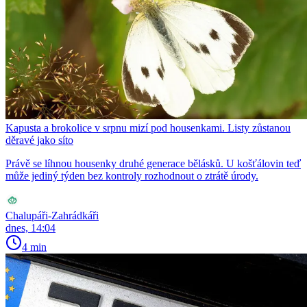
Kapusta a brokolice v srpnu mizí pod housenkami. Listy zůstanou
děravé jako síto
Právě se líhnou housenky druhé generace bělásků. U košťálovin teď
může jediný týden bez kontroly rozhodnout o ztrátě úrody.
Chalupáři-Zahrádkáři
dnes, 14:04
4 min