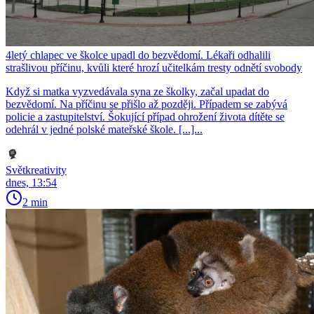
4letý chlapec ve školce upadl do bezvědomí. Lékaři odhalili
strašlivou příčinu, kvůli které hrozí učitelkám tresty odnětí svobody
Když si matka vyzvedávala syna ze školky, začal upadat do
bezvědomí. Na příčinu se přišlo až později. Případem se zabývá
policie a zastupitelství. Šokující případ ohrožení života dítěte se
odehrál v jedné polské mateřské škole. [...]...
Světkreativity
dnes, 13:54
2 min