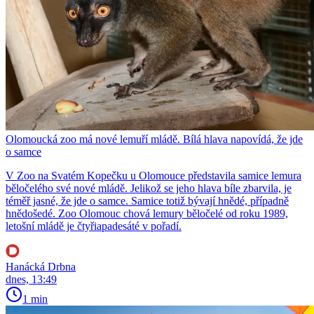
Olomoucká zoo má nové lemuří mládě. Bílá hlava napovídá, že jde
o samce
V Zoo na Svatém Kopečku u Olomouce představila samice lemura
běločelého své nové mládě. Jelikož se jeho hlava bíle zbarvila, je
téměř jasné, že jde o samce. Samice totiž bývají hnědé, případně
hnědošedé. Zoo Olomouc chová lemury běločelé od roku 1989,
letošní mládě je čtyřiapadesáté v pořadí.
Hanácká Drbna
dnes, 13:49
1 min