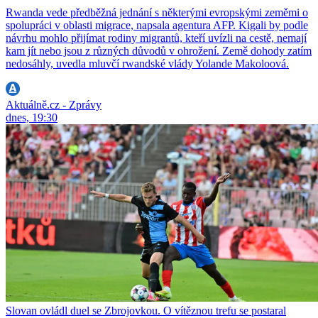
Rwanda vede předběžná jednání s některými evropskými zeměmi o
spolupráci v oblasti migrace, napsala agentura AFP. Kigali by podle
návrhu mohlo přijímat rodiny migrantů, kteří uvízli na cestě, nemají
kam jít nebo jsou z různých důvodů v ohrožení. Země dohody zatím
nedosáhly, uvedla mluvčí rwandské vlády Yolande Makoloová.
Aktuálně.cz - Zprávy
dnes, 19:30
Slovan ovládl duel se Zbrojovkou. O vítěznou trefu se postaral