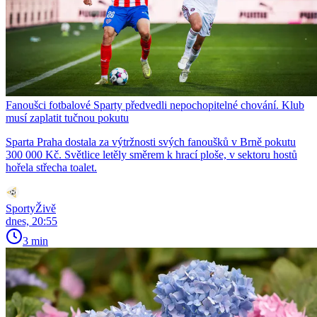
Fanoušci fotbalové Sparty předvedli nepochopitelné chování. Klub
musí zaplatit tučnou pokutu
Sparta Praha dostala za výtržnosti svých fanoušků v Brně pokutu
300 000 Kč. Světlice letěly směrem k hrací ploše, v sektoru hostů
hořela střecha toalet.
SportyŽivě
dnes, 20:55
3 min