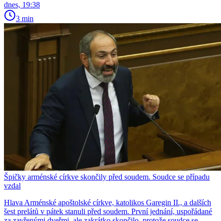
dnes, 19:38
3 min
Špičky arménské církve skončily před soudem. Soudce se případu
vzdal
Hlava Arménské apoštolské církve, katolikos Garegin II., a dalších
šest prelátů v pátek stanuli před soudem. První jednání, uspořádané
za zavřenými dveřmi, ale zakrátko skončilo, protože soudce se