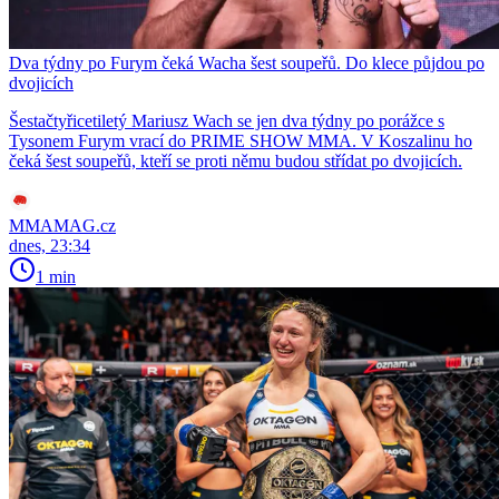
Dva týdny po Furym čeká Wacha šest soupeřů. Do klece půjdou po
dvojicích
Šestačtyřicetiletý Mariusz Wach se jen dva týdny po porážce s
Tysonem Furym vrací do PRIME SHOW MMA. V Koszalinu ho
čeká šest soupeřů, kteří se proti němu budou střídat po dvojicích.
MMAMAG.cz
dnes, 23:34
1 min