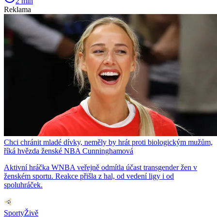
2 min
Reklama
Chci chránit mladé dívky, neměly by hrát proti biologickým mužům,
říká hvězda ženské NBA Cunninghamová
Aktivní hráčka WNBA veřejně odmítla účast transgender žen v
ženském sportu. Reakce přišla z hal, od vedení ligy i od
spoluhráček.
SportyŽivě