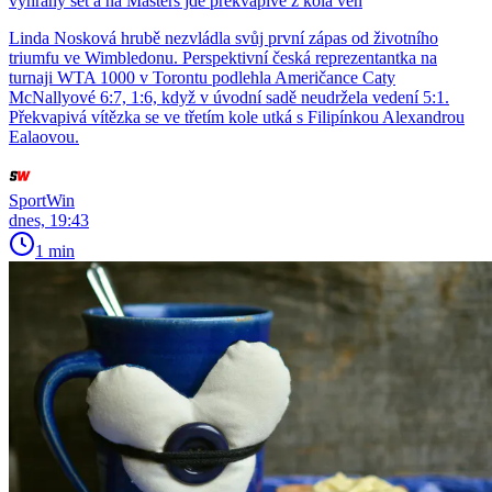
vyhraný set a na Masters jde překvapivě z kola ven
Linda Nosková hrubě nezvládla svůj první zápas od životního
triumfu ve Wimbledonu. Perspektivní česká reprezentantka na
turnaji WTA 1000 v Torontu podlehla Američance Caty
McNallyové 6:7, 1:6, když v úvodní sadě neudržela vedení 5:1.
Překvapivá vítězka se ve třetím kole utká s Filipínkou Alexandrou
Ealaovou.
SportWin
dnes, 19:43
1 min