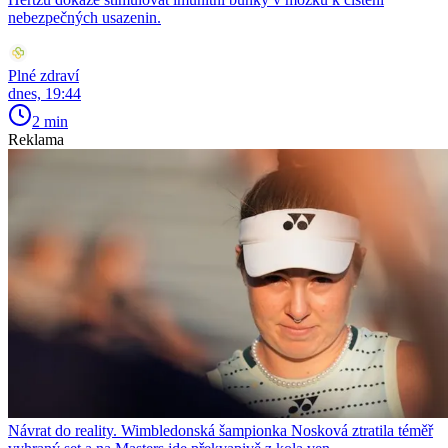
nebezpečných usazenin.
Plné zdraví
dnes, 19:44
2 min
Reklama
Návrat do reality. Wimbledonská šampionka Nosková ztratila téměř