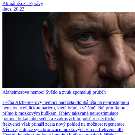
Aktuálně.cz - Zprávy
dnes, 20:23
Alzheimerova nemoc: Světlo a zvuk zpomalují průběh
Léčba Alzheimerovy nemoci narážela dlouhá léta na neprostupnou
hematoencefalickou bariéru, která bránila většině léků proniknout
přímo k mozkovým buňkám. Objev takzvané neurostimulace
pomocí blikajícího světla a zvukových impulsů o specifické
frekvenci však přináší zcela nový pohled na možnost regenerace.
Vědci zjistili, že synchronizace mozkových vln na frekvenci 40
Hertzů dokáže stimulovat imunitní buňky v mozku k čištění