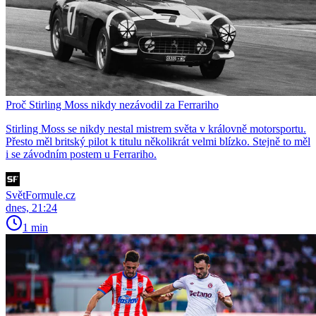
Proč Stirling Moss nikdy nezávodil za Ferrariho
Stirling Moss se nikdy nestal mistrem světa v královně motorsportu.
Přesto měl britský pilot k titulu několikrát velmi blízko. Stejně to měl
i se závodním postem u Ferrariho.
SvětFormule.cz
dnes, 21:24
1 min