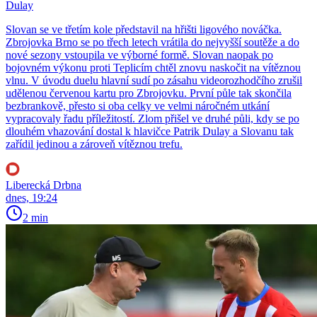
Dulay
Slovan se ve třetím kole představil na hřišti ligového nováčka.
Zbrojovka Brno se po třech letech vrátila do nejvyšší soutěže a do
nové sezony vstoupila ve výborné formě. Slovan naopak po
bojovném výkonu proti Teplicím chtěl znovu naskočit na vítěznou
vlnu. V úvodu duelu hlavní sudí po zásahu videorozhodčího zrušil
udělenou červenou kartu pro Zbrojovku. První půle tak skončila
bezbrankově, přesto si oba celky ve velmi náročném utkání
vypracovaly řadu příležitostí. Zlom přišel ve druhé půli, kdy se po
dlouhém vhazování dostal k hlavičce Patrik Dulay a Slovanu tak
zařídil jedinou a zároveň vítěznou trefu.
Liberecká Drbna
dnes, 19:24
2 min