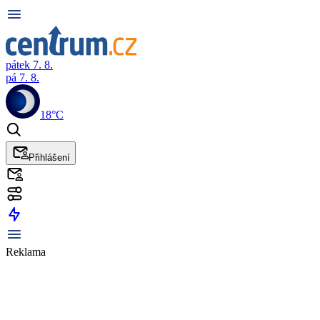
pátek 7. 8.
pá 7. 8.
18°C
Přihlášení
Reklama