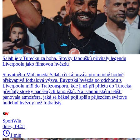
Salah je v Turecku za boha. Stovky fanoušků přivítaly legendu
Liverpoolu jako filmovou hvězdu
Slovutného Mohameda Salaha čeká nová a pro mnohé hodně
překvapivá fotbalová výzva. Egyptská hvězda po odchodu z
Liverpoolu míří do Trabzonsporu, kde ji už při příletu do Turecka
přivítaly stovky nadšených fanoušků. Na istanbulském letišti
panovala atmosféra, jaká se běžně pojí spíš s příjezdem světové
hudební hvězdy než fotbalisty.
SportWin
dnes, 19:41
1 min