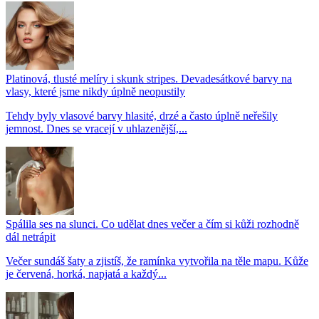
Platinová, tlusté melíry i skunk stripes. Devadesátkové barvy na
vlasy, které jsme nikdy úplně neopustily
Tehdy byly vlasové barvy hlasité, drzé a často úplně neřešily
jemnost. Dnes se vracejí v uhlazenější,...
Spálila ses na slunci. Co udělat dnes večer a čím si kůži rozhodně
dál netrápit
Večer sundáš šaty a zjistíš, že ramínka vytvořila na těle mapu. Kůže
je červená, horká, napjatá a každý...