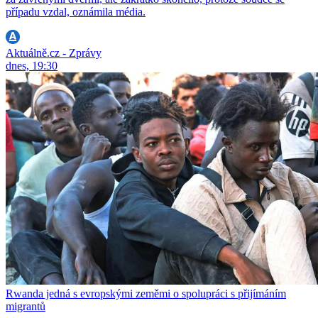
případu vzdal, oznámila média.
Aktuálně.cz - Zprávy
dnes, 19:30
Rwanda jedná s evropskými zeměmi o spolupráci s přijímáním
migrantů