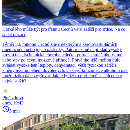
Horké léto může být pro třetinu Čechů větší zátěží pro srdce. Na co
si dát pozor?
Téměř 3,6 milionu Čechů žije s některým z kardiovaskulárních
onemocnění nebo jejich následky. Patří mezi ně například vysoký
krevní tlak, ischemická choroba srdeční, porucha srdečního rytmu
nebo stav po cévní mozkové příhodě. Právě tito lidé mohou hůře
zvládat vysoké letní teploty, dehydrataci, větší fyzickou zátěž i
změny režimu během dovolených. Častější konzumace alkoholu pak
může riziko dále zvyšovat. Jak tedy riziko problémů se srdcem co
nejvíc snížit?
Plné zdraví
dnes, 19:43
5 min