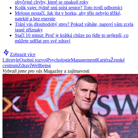
obyčejné chyby, které se opakují roky
Kolik vajec týdně smí sníst senior? Toto tvrdí odborníci
Meloun nestačí. Jak jíst v horku, aby tělo nebylo těžké,
nateklé a bez energie
Trápí vás dlouhodobý stres? Pokud váháte, napoví vám zcela
jasné příznaky
Stačí 10 minut: Proč je krátká chůze po jídle to nejlepší, co
můžete udělat pro své zdraví
Zobrazit více
Lifestyle
Osobní rozvoj
Psychologie
Management
Kariéra
Ženské
centrum
Zdraví
Wellbeing
Vybrali jsme pro vás
Magazíny a zajímavosti