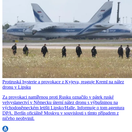
Protiruská hysterie a provokace z Kyjeva, reaguje Kreml na nález
dronu v Lipsku
Za provokaci namířenou proti Rusku označilo v pátek ruské
velvyslanectví v Německu úterní nález dronu s výbušninou na
východoněmeckém letišti Lipsko/Halle. Informuje o tom agentura
DPA. Berlín oficiálně Moskvu v souvislosti s tímto případem z
ničeho neobvinil.