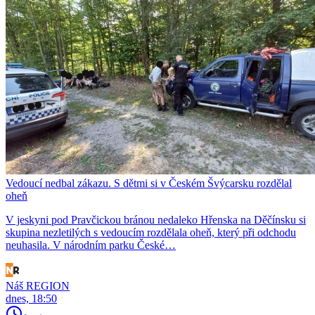
Vedoucí nedbal zákazu. S dětmi si v Českém Švýcarsku rozdělal
oheň
V jeskyni pod Pravčickou bránou nedaleko Hřenska na Děčínsku si
skupina nezletilých s vedoucím rozdělala oheň, který při odchodu
neuhasila. V národním parku České…
Náš REGION
dnes, 18:50