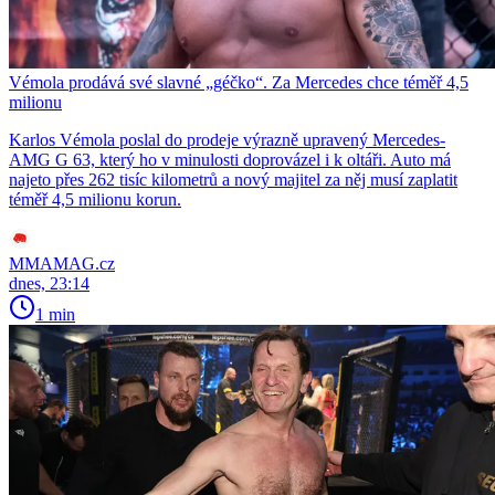
Vémola prodává své slavné „géčko“. Za Mercedes chce téměř 4,5
milionu
Karlos Vémola poslal do prodeje výrazně upravený Mercedes-
AMG G 63, který ho v minulosti doprovázel i k oltáři. Auto má
najeto přes 262 tisíc kilometrů a nový majitel za něj musí zaplatit
téměř 4,5 milionu korun.
MMAMAG.cz
dnes, 23:14
1 min