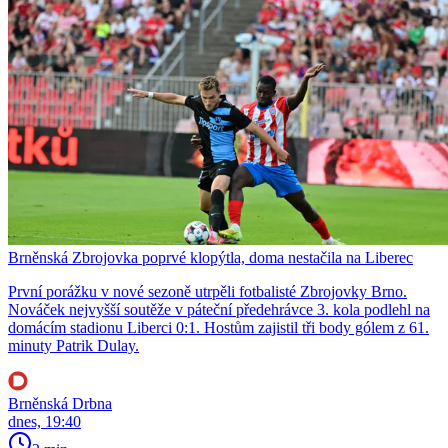
Brněnská Zbrojovka poprvé klopýtla, doma nestačila na Liberec
První porážku v nové sezoně utrpěli fotbalisté Zbrojovky Brno.
Nováček nejvyšší soutěže v páteční předehrávce 3. kola podlehl na
domácím stadionu Liberci 0:1. Hostům zajistil tři body gólem z 61.
minuty Patrik Dulay.
Brněnská Drbna
dnes, 19:40