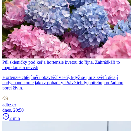
Půl skleničky pod keř a hortenzie kvetou do října. Zahrádkáři to
mají doma a nevědí
Hortenzie chtějí péči obzvlášť v létě, když se jim z květů dělají
nadýchané koule jako z pohádky. Právě tehdy potřebují pořádnou
porci živin.
adbz.cz
dnes, 20:50
2 min