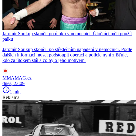
Jaromír Soukup skončil po útoku v nemocnici. Útočníci měli použít
pálku
Jaromír Soukup skončil po středečním napadení v nemocnici. Podle
dalších informací musel podstoupit operaci a policie nyní zjišťuje,
kdo za útokem stál a co bylo jeho motivem.
MMAMAG.cz
dnes, 23:09
1 min
Reklama