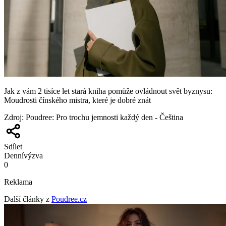
Jak z vám 2 tisíce let stará kniha pomůže ovládnout svět byznysu:
Moudrosti čínského mistra, které je dobré znát
Zdroj
:
Poudree: Pro trochu jemnosti každý den - Čeština
Sdílet
Denní
výzva
0
Reklama
Další články z
Poudree.cz