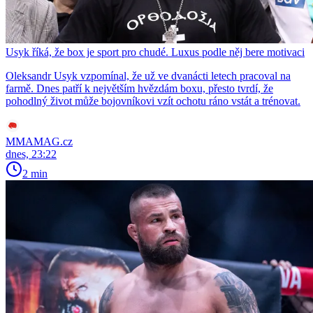
Usyk říká, že box je sport pro chudé. Luxus podle něj bere motivaci
Oleksandr Usyk vzpomínal, že už ve dvanácti letech pracoval na
farmě. Dnes patří k největším hvězdám boxu, přesto tvrdí, že
pohodlný život může bojovníkovi vzít ochotu ráno vstát a trénovat.
MMAMAG.cz
dnes, 23:22
2 min