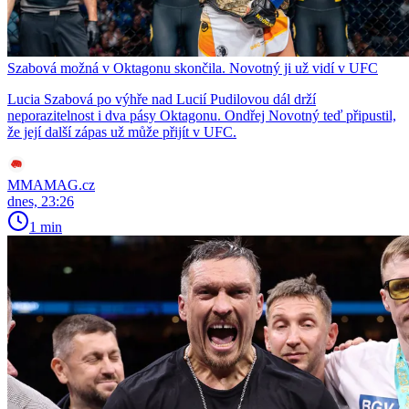
Szabová možná v Oktagonu skončila. Novotný ji už vidí v UFC
Lucia Szabová po výhře nad Lucií Pudilovou dál drží
neporazitelnost i dva pásy Oktagonu. Ondřej Novotný teď připustil,
že její další zápas už může přijít v UFC.
MMAMAG.cz
dnes, 23:26
1 min