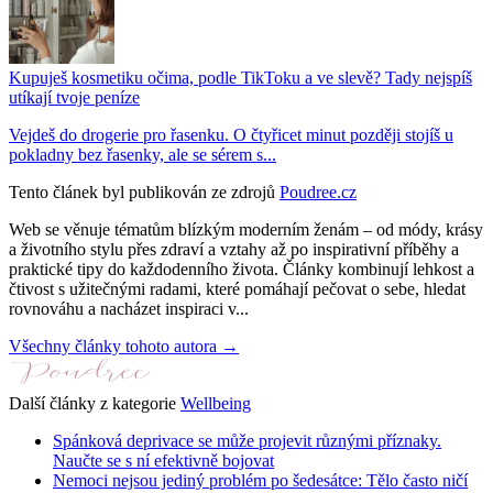
Kupuješ kosmetiku očima, podle TikToku a ve slevě? Tady nejspíš
utíkají tvoje peníze
Vejdeš do drogerie pro řasenku. O čtyřicet minut později stojíš u
pokladny bez řasenky, ale se sérem s...
Tento článek byl publikován ze zdrojů
Poudree.cz
Web se věnuje tématům blízkým moderním ženám – od módy, krásy
a životního stylu přes zdraví a vztahy až po inspirativní příběhy a
praktické tipy do každodenního života. Články kombinují lehkost a
čtivost s užitečnými radami, které pomáhají pečovat o sebe, hledat
rovnováhu a nacházet inspiraci v...
Všechny články tohoto autora →
Další články z kategorie
Wellbeing
Spánková deprivace se může projevit různými příznaky.
Naučte se s ní efektivně bojovat
Nemoci nejsou jediný problém po šedesátce: Tělo často ničí