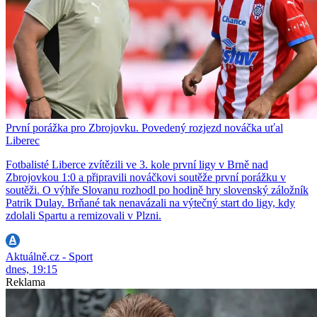
První porážka pro Zbrojovku. Povedený rozjezd nováčka uťal
Liberec
Fotbalisté Liberce zvítězili ve 3. kole první ligy v Brně nad
Zbrojovkou 1:0 a připravili nováčkovi soutěže první porážku v
soutěži. O výhře Slovanu rozhodl po hodině hry slovenský záložník
Patrik Dulay. Brňané tak nenavázali na výtečný start do ligy, kdy
zdolali Spartu a remizovali v Plzni.
Aktuálně.cz - Sport
dnes, 19:15
Reklama