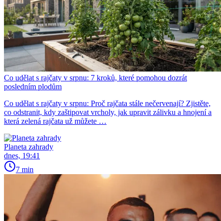
Co udělat s rajčaty v srpnu: 7 kroků, které pomohou dozrát
posledním plodům
Co udělat s rajčaty v srpnu: Proč rajčata stále nečervenají? Zjistěte,
co odstranit, kdy zaštipovat vrcholy, jak upravit zálivku a hnojení a
která zelená rajčata už můžete …
Planeta zahrady
dnes, 19:41
7 min