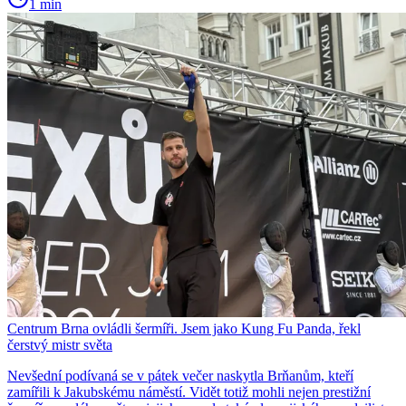
1 min
Centrum Brna ovládli šermíři. Jsem jako Kung Fu Panda, řekl
čerstvý mistr světa
Nevšední podívaná se v pátek večer naskytla Brňanům, kteří
zamířili k Jakubskému náměstí. Vidět totiž mohli nejen prestižní