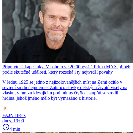
Připravte si kapesníky. V sobotu ve 20:00 vysílá Prima MAX příběh
podle skutečné události, který rozseká i ty nejtvrdší povahy
V lednu 1925 se jedno z nejizolovanějších míst na Zemi ocitlo v
sevření smrtící epidemie. Zatímco stovky dětských životů visely na
vlásku, v mrazu klesajícím pod minus čtyřicet stupňů se zrodil
hrdina, jehož jméno mělo být vymazáno z historie.
FAJNTIP.cz
dnes, 19:00
4 min