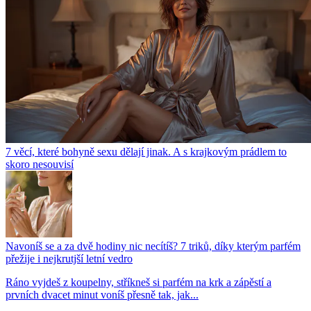
7 věcí, které bohyně sexu dělají jinak. A s krajkovým prádlem to
skoro nesouvisí
Navoníš se a za dvě hodiny nic necítíš? 7 triků, díky kterým parfém
přežije i nejkrutjší letní vedro
Ráno vyjdeš z koupelny, stříkneš si parfém na krk a zápěstí a
prvních dvacet minut voníš přesně tak, jak...