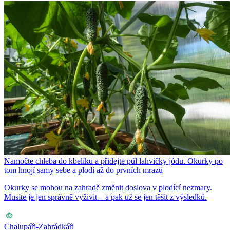
Namočte chleba do kbelíku a přidejte půl lahvičky jódu. Okurky po
tom hnojí samy sebe a plodí až do prvních mrazů
Okurky se mohou na zahradě změnit doslova v plodící nezmary.
Musíte je jen správně vyživit – a pak už se jen těšit z výsledků.
Chalupáři-Zahrádkáři