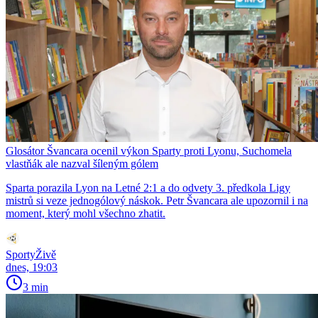
Glosátor Švancara ocenil výkon Sparty proti Lyonu, Suchomela
vlastňák ale nazval šíleným gólem
Sparta porazila Lyon na Letné 2:1 a do odvety 3. předkola Ligy
mistrů si veze jednogólový náskok. Petr Švancara ale upozornil i na
moment, který mohl všechno zhatit.
SportyŽivě
dnes, 19:03
3 min