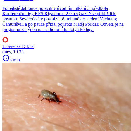
Fotbalisté Jablonce porazili v úvodním utkání 3. předkola
Konferenční ligy RFS Riga doma 2:0 a výrazně se přiblížili k
postupu. Severočechy poslal v 18. minutě do vedení Vachtang
Čanturišvili a po pauze přidal pojistku Matěj Polidar. Odveta je na
programu za týden na stadionu lídra lotyšské ligy.
Liberecká Drbna
dnes, 19:35
3 min