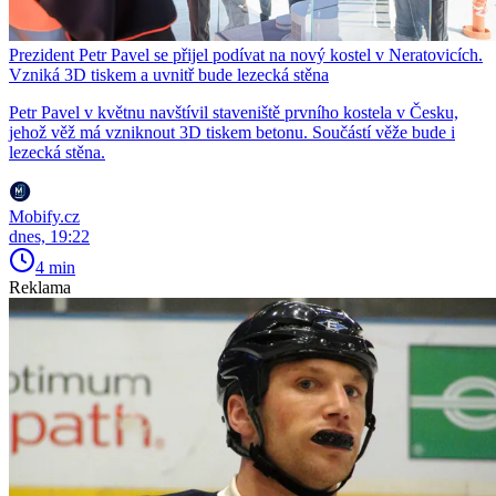
Prezident Petr Pavel se přijel podívat na nový kostel v Neratovicích.
Vzniká 3D tiskem a uvnitř bude lezecká stěna
Petr Pavel v květnu navštívil staveniště prvního kostela v Česku,
jehož věž má vzniknout 3D tiskem betonu. Součástí věže bude i
lezecká stěna.
Mobify.cz
dnes, 19:22
4 min
Reklama