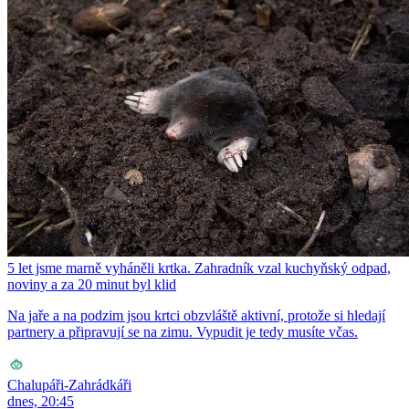
5 let jsme marně vyháněli krtka. Zahradník vzal kuchyňský odpad,
noviny a za 20 minut byl klid
Na jaře a na podzim jsou krtci obzvláště aktivní, protože si hledají
partnery a připravují se na zimu. Vypudit je tedy musíte včas.
Chalupáři-Zahrádkáři
dnes, 20:45