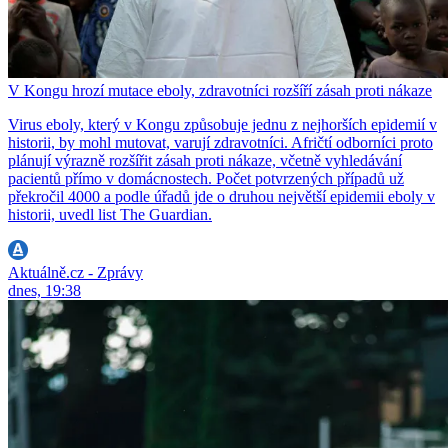
V Kongu hrozí mutace eboly, zdravotníci rozšíří zásah proti nákaze
Virus eboly, který v Kongu způsobuje jednu z nejhorších epidemií v
historii, by mohl mutovat, varují zdravotníci. Afričtí odborníci proto
plánují výrazně rozšířit zásah proti nákaze, včetně vyhledávání
pacientů přímo v domácnostech. Počet potvrzených případů už
překročil 4000 a podle úřadů jde o druhou největší epidemii eboly v
historii, uvedl list The Guardian.
Aktuálně.cz - Zprávy
dnes, 19:38