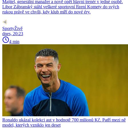
Majitel, generální manažer a nově opět hlavní trenér v jedné osobě.
Libor Zábranský stáhl veškeré sportovní řízení Komety do svých
rukou právě ve chvíli, kdy klub míří do nové éry.
SportyŽivě
dnes, 20:23
4 min
Ronaldo ukázal kolekci aut v hodnotě 700 milionů Kč. Patří mezi ně
model, kterých vzniklo jen deset