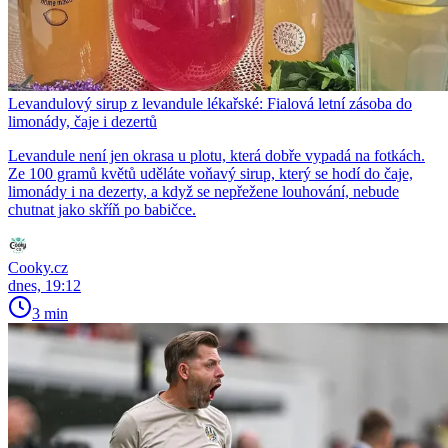
Levandulový sirup z levandule lékařské: Fialová letní zásoba do
limonády, čaje i dezertů
Levandule není jen okrasa u plotu, která dobře vypadá na fotkách.
Ze 100 gramů květů uděláte voňavý sirup, který se hodí do čaje,
limonády i na dezerty, a když se nepřežene louhování, nebude
chutnat jako skříň po babičce.
Cooky.cz
dnes, 19:12
3 min