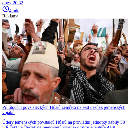
dnes, 20:32
4 min
Reklama
Při útocích povstaleckých Húsíů zemřelo na šest desítek jemenských
vojáků
Údery jemenských povstalců Húsíů na provládní jednotky zabily 58
lidí, řekl ve čtvrtek nejmenovaný vojenský zdroj agentuře AFP.