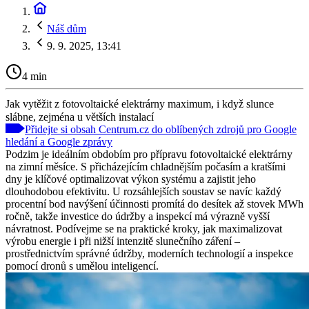
Náš dům
9. 9. 2025, 13:41
4 min
Jak vytěžit z fotovoltaické elektrárny maximum, i když slunce
slábne, zejména u větších instalací
Přidejte si obsah Centrum.cz do oblíbených zdrojů pro Google
hledání a Google zprávy
Podzim je ideálním obdobím pro přípravu fotovoltaické elektrárny
na zimní měsíce. S přicházejícím chladnějším počasím a kratšími
dny je klíčové optimalizovat výkon systému a zajistit jeho
dlouhodobou efektivitu. U rozsáhlejších soustav se navíc každý
procentní bod navýšení účinnosti promítá do desítek až stovek MWh
ročně, takže investice do údržby a inspekcí má výrazně vyšší
návratnost. Podívejme se na praktické kroky, jak maximalizovat
výrobu energie i při nižší intenzitě slunečního záření –
prostřednictvím správné údržby, moderních technologií a inspekce
pomocí dronů s umělou inteligencí.