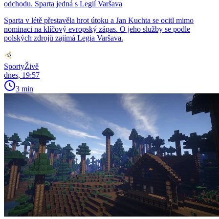
odchodu. Sparta jedná s Legií Varšava
Sparta v létě přestavěla hrot útoku a Jan Kuchta se ocitl mimo
nominaci na klíčový evropský zápas. O jeho služby se podle
polských zdrojů zajímá Legia Varšava.
SportyŽivě
dnes, 19:57
3 min