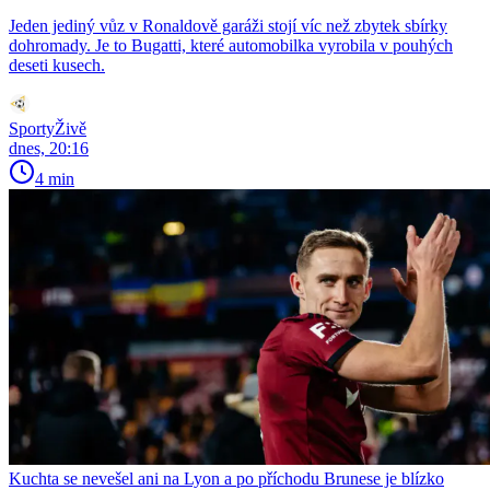
Jeden jediný vůz v Ronaldově garáži stojí víc než zbytek sbírky
dohromady. Je to Bugatti, které automobilka vyrobila v pouhých
deseti kusech.
SportyŽivě
dnes, 20:16
4 min
Kuchta se nevešel ani na Lyon a po příchodu Brunese je blízko