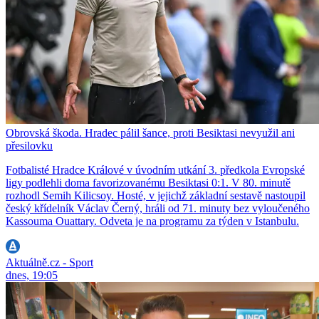
Obrovská škoda. Hradec pálil šance, proti Besiktasi nevyužil ani
přesilovku
Fotbalisté Hradce Králové v úvodním utkání 3. předkola Evropské
ligy podlehli doma favorizovanému Besiktasi 0:1. V 80. minutě
rozhodl Semih Kilicsoy. Hosté, v jejichž základní sestavě nastoupil
český křídelník Václav Černý, hráli od 71. minuty bez vyloučeného
Kassouma Ouattary. Odveta je na programu za týden v Istanbulu.
Aktuálně.cz - Sport
dnes, 19:05