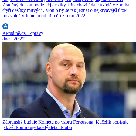
Zraněných jsou podle něj desítky. Předchozí údaje uváděly zhruba
čtyři desítky mrtvých. Mohlo by se tak jednat o nejkrvavější útok
povstalců v Jemenu od příměří z roku 2022.
Aktuálně.cz - Zprávy
dnes, 20:27
Zábranský buduje Kometu po vzoru Fergusona. Kučeřík popisuje,
jak šéf kontroluje každý detail klubu