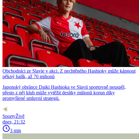
Obchodníci ze Slavie v akci. Z nechtěného Hashioky může kápnout
pěkný balík, až 70 milionů
Japonský obránce Daiki Hashioka ve Slavii sportovně neuspěl,
přesto z něj klub může vytěžit desítky milionů korun díky
promyšlené smluvní strategii.
SportyŽivě
dnes, 21:32
3 min