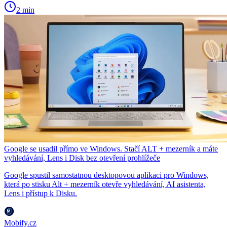
2 min
Google se usadil přímo ve Windows. Stačí ALT + mezerník a máte
vyhledávání, Lens i Disk bez otevření prohlížeče
Google spustil samostatnou desktopovou aplikaci pro Windows,
která po stisku Alt + mezerník otevře vyhledávání, AI asistenta,
Lens i přístup k Disku.
Mobify.cz