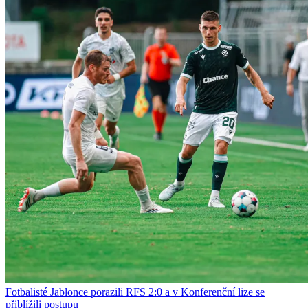
Fotbalisté Jablonce porazili RFS 2:0 a v Konferenční lize se
přiblížili postupu