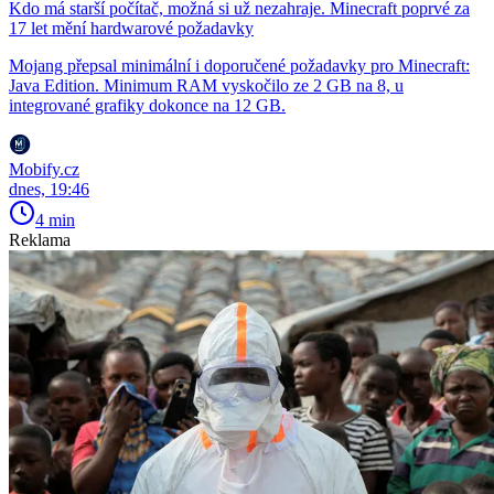
Kdo má starší počítač, možná si už nezahraje. Minecraft poprvé za
17 let mění hardwarové požadavky
Mojang přepsal minimální i doporučené požadavky pro Minecraft:
Java Edition. Minimum RAM vyskočilo ze 2 GB na 8, u
integrované grafiky dokonce na 12 GB.
Mobify.cz
dnes, 19:46
4 min
Reklama