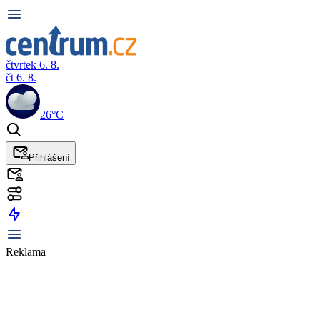
čtvrtek 6. 8.
čt 6. 8.
26°C
Přihlášení
Reklama