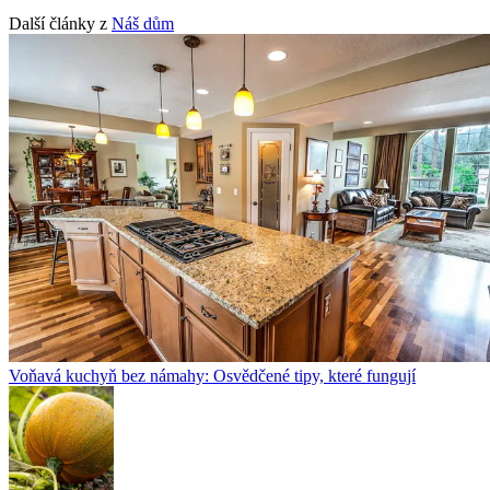
Další články z
Náš dům
Voňavá kuchyň bez námahy: Osvědčené tipy, které fungují