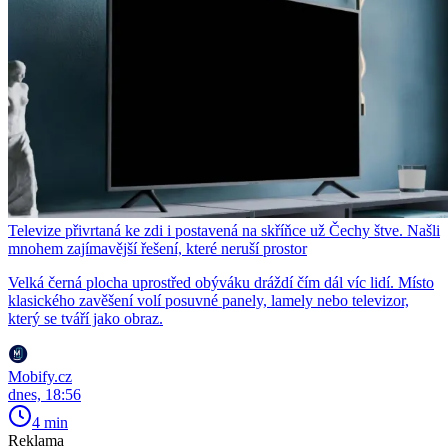
Televize přivrtaná ke zdi i postavená na skříňce už Čechy štve. Našli
mnohem zajímavější řešení, které neruší prostor
Velká černá plocha uprostřed obýváku dráždí čím dál víc lidí. Místo
klasického zavěšení volí posuvné panely, lamely nebo televizor,
který se tváří jako obraz.
Mobify.cz
dnes, 18:56
4 min
Reklama