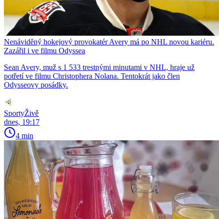
Nenáviděný hokejový provokatér Avery má po NHL novou kariéru.
Zazářil i ve filmu Odyssea
Sean Avery, muž s 1 533 trestnými minutami v NHL, hraje už
potřetí ve filmu Christophera Nolana. Tentokrát jako člen
Odysseovy posádky.
SportyŽivě
dnes, 19:17
4 min