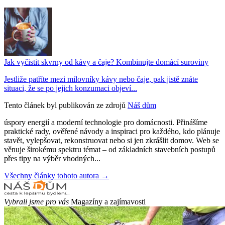
Jak vyčistit skvrny od kávy a čaje? Kombinujte domácí suroviny
Jestliže patříte mezi milovníky kávy nebo čaje, pak jistě znáte
situaci, že se po jejich konzumaci objeví...
Tento článek byl publikován ze zdrojů
Náš dům
úspory energií a moderní technologie pro domácnosti. Přinášíme
praktické rady, ověřené návody a inspiraci pro každého, kdo plánuje
stavět, vylepšovat, rekonstruovat nebo si jen zkrášlit domov. Web se
věnuje širokému spektru témat – od základních stavebních postupů
přes tipy na výběr vhodných...
Všechny články tohoto autora →
Vybrali jsme pro vás
Magazíny a zajímavosti