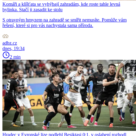
Komáři a klíšťata se vyhýbají zahradám, kde roste tahle levná
bylinka. Stačí ji zasadit ke stolu
S otravným hmyzem na zahradě se smířit nemusíte. Pomůže vám
řešení, které si pro vás nachystala sama příroda.
adbz.cz
dnes, 19:34
2 min
Hradec v Evropské lize podlehl Besiktasi 0:1, v oslabení rozhodl