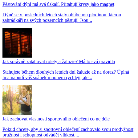
Pěstování dýní má svá úskalí. Přitahují krysy jako magnet
Dýně se v posledních letech staly oblíbenou plodinou, kterou
zahrádkáři na svých pozemcích pěstují. Jsou...
Jak správně zatahovat rolety a žaluzie? Má to svá pravidla
Stahujete během dlouhých letních dní žaluzie až na doraz? Úplná
tma nabudí váš spánek mnohem rychleji, ale...
Jak zachovat vlastnosti sportovního oblečení co nejdéle
Pokud chcete, aby si sportovní oblečení zachovalo svou prodyšnost,
pružnost i schopnost odvádět vlhkost,...