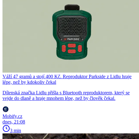
Váží 47 gramů a stojí 400 Kč. Reproduktor Parkside z Lidlu hraje
lépe, než by kdokoliv čekal
Dílenská značka Lidlu přišla s Bluetooth reproduktorem, který se
vejde do dlaně a hraje mnohem lépe, než by člověk čekal.
Mobify.cz
dnes, 21:08
3 min