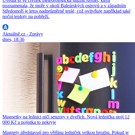
Uvedla to ve čtvrtek meteorologická služba Aemet, která
poznamenala, že moře v okolí Baleárských ostrovů a v západním
Středomoří je letos nadprůměrně teplé, což ovlivňuje například také
noční teploty na pobřeží.
Aktuálně.cz - Zprávy
dnes, 18:36
Magnetky na lednici ničí senzory v dveřích. Nová lednička stojí 12
000 Kč a pojistka to nekryje
Magnety představují pro většinu ledniček velkou hrozbu. Pokud je