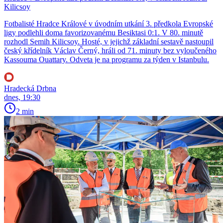
Kilicsoy
Fotbalisté Hradce Králové v úvodním utkání 3. předkola Evropské
ligy podlehli doma favorizovanému Besiktasi 0:1. V 80. minutě
rozhodl Semih Kilicsoy. Hosté, v jejichž základní sestavě nastoupil
český křídelník Václav Černý, hráli od 71. minuty bez vyloučeného
Kassouma Ouattary. Odveta je na programu za týden v Istanbulu.
Hradecká Drbna
dnes, 19:30
2 min