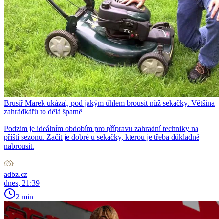
Brusíř Marek ukázal, pod jakým úhlem brousit nůž sekačky. Většina
zahrádkářů to dělá špatně
Podzim je ideálním obdobím pro přípravu zahradní techniky na
příští sezonu. Začít je dobré u sekačky, kterou je třeba důkladně
nabrousit.
adbz.cz
dnes, 21:39
2 min