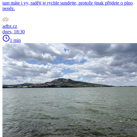
tam máte i vy, raději je rychle sundejte, protože jinak přijdete o plno
peněz.
adbz.cz
dnes, 18:30
1 min