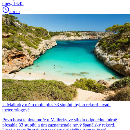
dnes, 18:45
2 min
U Mallorky mělo moře přes 33 stupňů, byl to rekord, uvádí
meteorologové
Povrchová teplota moře u Mallorky ve středu odpoledne mírně
přesáhla 33 stupňů a tím zaznamenala nový španělský rekord.