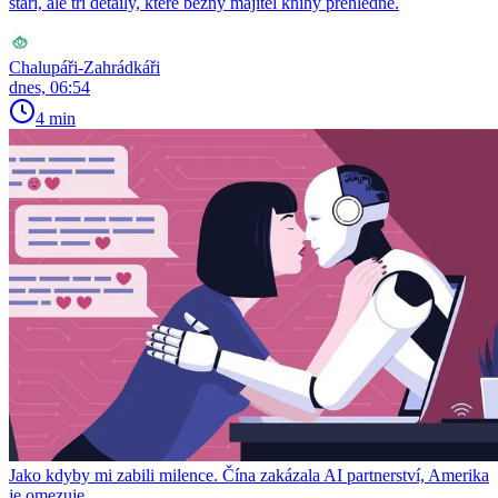
stáří, ale tři detaily, které běžný majitel knihy přehlédne.
Chalupáři-Zahrádkáři
dnes, 06:54
4 min
Jako kdyby mi zabili milence. Čína zakázala AI partnerství, Amerika
je omezuje