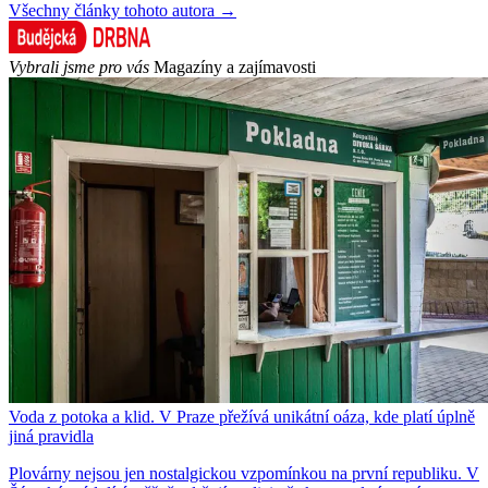
Všechny články tohoto autora →
Vybrali jsme pro vás
Magazíny a zajímavosti
Voda z potoka a klid. V Praze přežívá unikátní oáza, kde platí úplně
jiná pravidla
Plovárny nejsou jen nostalgickou vzpomínkou na první republiku. V