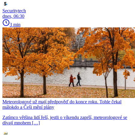
Securitytech
dnes, 06:30
3 min
Meteorologové už mají předpověď do konce roku. Tohle čekal
málokdo a Češi mění plány
Zatímco většina lidí řeší, jestli o víkendu zaprší, meteorologové se
dívají mnohem […]