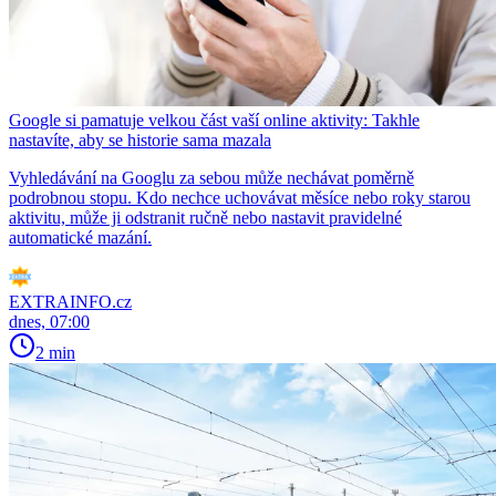
Google si pamatuje velkou část vaší online aktivity: Takhle
nastavíte, aby se historie sama mazala
Vyhledávání na Googlu za sebou může nechávat poměrně
podrobnou stopu. Kdo nechce uchovávat měsíce nebo roky starou
aktivitu, může ji odstranit ručně nebo nastavit pravidelné
automatické mazání.
EXTRAINFO.cz
dnes, 07:00
2 min