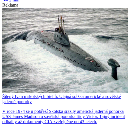
Reklama
Šílený Ivan u skotských břehů: Utajná srážka americké a sovětské
jaderné ponorky
V roce 1974 se u pobřeží Skotska srazily americká jaderná ponorka
USS James Madison a sovětská ponorka třídy Victor. Tajný incident
odhalily až dokumenty CIA zveřejněné po 43 letech.