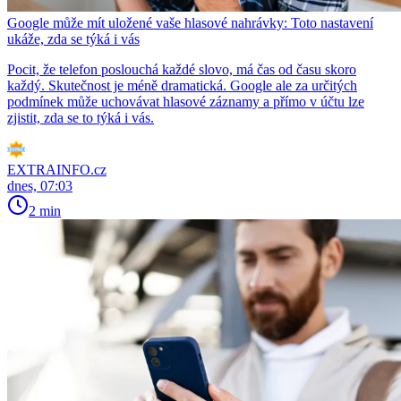
Google může mít uložené vaše hlasové nahrávky: Toto nastavení
ukáže, zda se týká i vás
Pocit, že telefon poslouchá každé slovo, má čas od času skoro
každý. Skutečnost je méně dramatická. Google ale za určitých
podmínek může uchovávat hlasové záznamy a přímo v účtu lze
zjistit, zda se to týká i vás.
EXTRAINFO.cz
dnes, 07:03
2 min