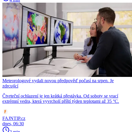
Meteorologové vydali novou předpověď počasí na srpen. Je
zdrcující
Čtvrteční ochlazení je jen krátká přestávka. Od soboty se vrací
extrémní vedra, která vyvrcholí příští týden teplotami až 35 °C.
FAJNTIP.cz
dnes, 06:30
2 min