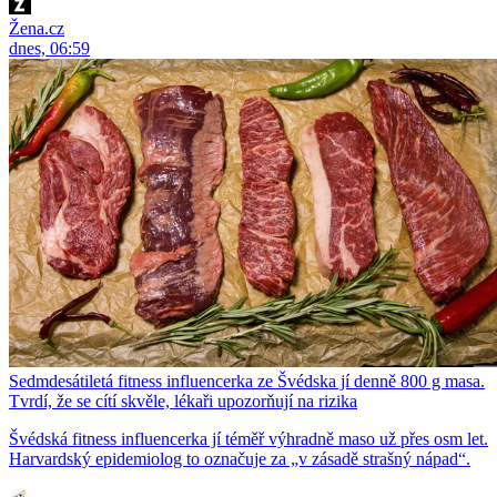
Žena.cz
dnes, 06:59
Sedmdesátiletá fitness influencerka ze Švédska jí denně 800 g masa.
Tvrdí, že se cítí skvěle, lékaři upozorňují na rizika
Švédská fitness influencerka jí téměř výhradně maso už přes osm let.
Harvardský epidemiolog to označuje za „v zásadě strašný nápad“.