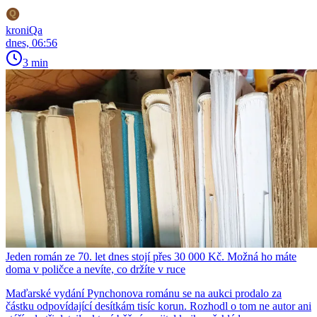
kroniQa
dnes, 06:56
3 min
Jeden román ze 70. let dnes stojí přes 30 000 Kč. Možná ho máte
doma v poličce a nevíte, co držíte v ruce
Maďarské vydání Pynchonova románu se na aukci prodalo za
částku odpovídající desítkám tisíc korun. Rozhodl o tom ne autor ani