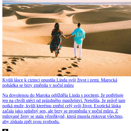
Kvůli lásce k cizinci opustila Linda svůj život i zemi. Marocká
pohádka se brzy změnila v noční můru
Na dovolenou do Maroka odjížděla Linda s pocitem, že potřebuje
jen na chvíli utéct od prázdného manželství. Netušila, že právě tam
potká muže, kvůli kterému změní celý svůj život. Exotická láska
začala jako splněný sen, ale brzy se proměnila v noční můru. Z
milované ženy se stala vězeňkyně, která musela riskovat všechno,
aby získala zpět svou svobodu.