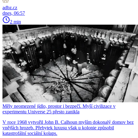
adbz.cz
dnes, 06:57
2 min
Měly neomezené jídlo, prostor i bezpečí. Myší civilizace v
experimentu Universe 25 přesto zanikla
V roce 1968 vytvořil John B. Calhoun myším dokonalý domov bez
vnějších hrozeb. Přebytek luxusu však u kolonie způsobil
katastrofální sociální kolaps.