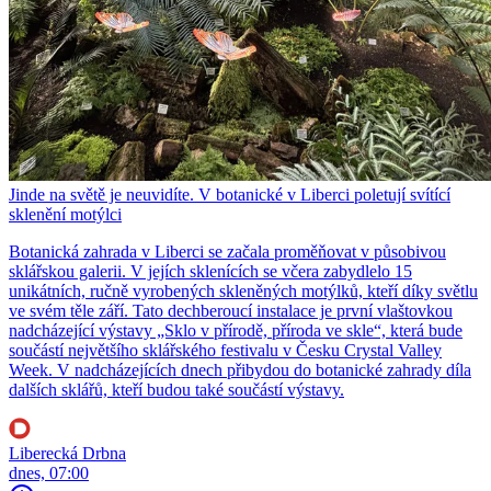
Jinde na světě je neuvidíte. V botanické v Liberci poletují svítící
sklenění motýlci
Botanická zahrada v Liberci se začala proměňovat v působivou
sklářskou galerii. V jejích sklenících se včera zabydlelo 15
unikátních, ručně vyrobených skleněných motýlků, kteří díky světlu
ve svém těle září. Tato dechberoucí instalace je první vlaštovkou
nadcházející výstavy „Sklo v přírodě, příroda ve skle“, která bude
součástí největšího sklářského festivalu v Česku Crystal Valley
Week. V nadcházejících dnech přibydou do botanické zahrady díla
dalších sklářů, kteří budou také součástí výstavy.
Liberecká Drbna
dnes, 07:00