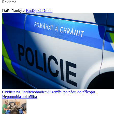
Reklama
Další články z
Budějcká Drbna
Cyklista na Jindřichohradecku zemřel po pádu do příkopu.
Nepomohla ani přilba