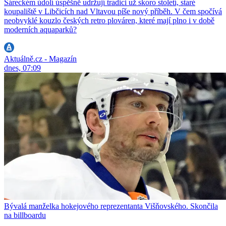
Šáreckém údolí úspěšně udržují tradici už skoro století, staré
koupaliště v Libčicích nad Vltavou píše nový příběh. V čem spočívá
neobvyklé kouzlo českých retro plováren, které mají plno i v době
moderních aquaparků?
Aktuálně.cz - Magazín
dnes, 07:09
Bývalá manželka hokejového reprezentanta Višňovského. Skončila
na billboardu