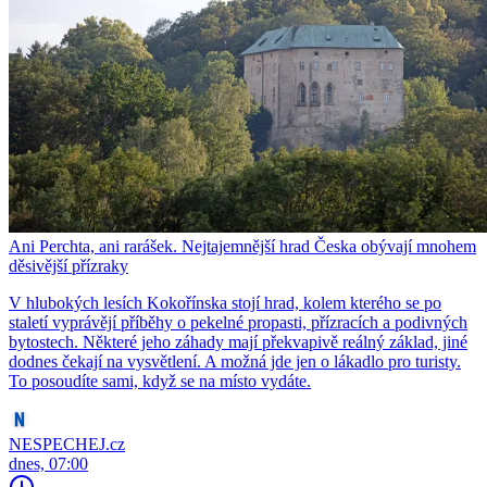
Ani Perchta, ani rarášek. Nejtajemnější hrad Česka obývají mnohem
děsivější přízraky
V hlubokých lesích Kokořínska stojí hrad, kolem kterého se po
staletí vyprávějí příběhy o pekelné propasti, přízracích a podivných
bytostech. Některé jeho záhady mají překvapivě reálný základ, jiné
dodnes čekají na vysvětlení. A možná jde jen o lákadlo pro turisty.
To posoudíte sami, když se na místo vydáte.
NESPECHEJ.cz
dnes, 07:00