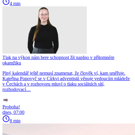
4 min
Tlak na výkon nám bere schopnost žít naplno v přítomném
okamžiku
Plný kalendář ještě nemusí znamenat, že člověk ví, kam směřuje.
Kateřina Popovyč se v Církvi adventistů věnuje vedoucím mládeže
v Čechách a v rozhovoru mluví o tlaku sociálních sítí,
rozhodovací…
Proboha!
dnes, 07:00
8 min