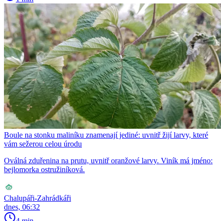
Boule na stonku maliníku znamenají jediné: uvnitř žijí larvy, které
vám sežerou celou úrodu
Oválná zduřenina na prutu, uvnitř oranžové larvy. Viník má jméno:
bejlomorka ostružiníková.
Chalupáři-Zahrádkáři
dnes, 06:32
4 min