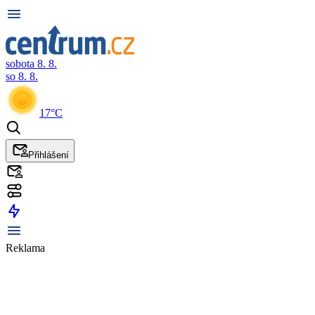
sobota 8. 8.
so 8. 8.
17°C
Přihlášení
Reklama