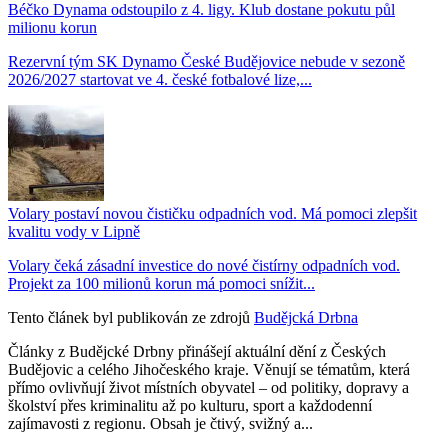
Béčko Dynama odstoupilo z 4. ligy. Klub dostane pokutu půl
milionu korun
Rezervní tým SK Dynamo České Budějovice nebude v sezoně
2026/2027 startovat ve 4. české fotbalové lize,...
Volary postaví novou čističku odpadních vod. Má pomoci zlepšit
kvalitu vody v Lipně
Volary čeká zásadní investice do nové čistírny odpadních vod.
Projekt za 100 milionů korun má pomoci snížit...
Tento článek byl publikován ze zdrojů
Budějcká Drbna
Články z Budějcké Drbny přinášejí aktuální dění z Českých
Budějovic a celého Jihočeského kraje. Věnují se tématům, která
přímo ovlivňují život místních obyvatel – od politiky, dopravy a
školství přes kriminalitu až po kulturu, sport a každodenní
zajímavosti z regionu. Obsah je čtivý, svižný a...