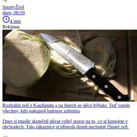
SportyŽivě
dnes, 06:59
4 min
Reklama
Rozbalila zelí z Kauflandu a na listech se něco hýbalo. Teď varuje
všechny, kdo nakupují balenou zeleninu
Dnes si musíte skutečně dávat velký pozor na to, co si kupujete v
obchodech. Tato zákaznice si přinesla domů nechutné čínské zelí.