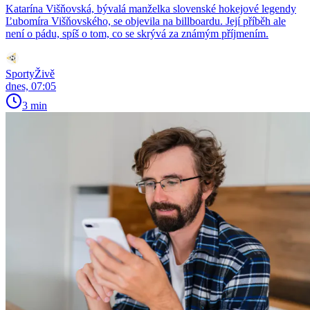
Katarína Višňovská, bývalá manželka slovenské hokejové legendy
Ľubomíra Višňovského, se objevila na billboardu. Její příběh ale
není o pádu, spíš o tom, co se skrývá za známým příjmením.
SportyŽivě
dnes, 07:05
3 min