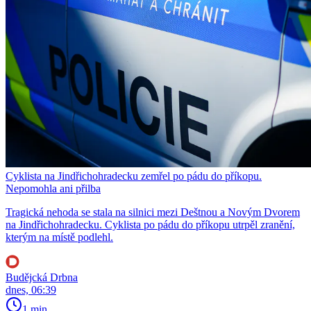
Cyklista na Jindřichohradecku zemřel po pádu do příkopu.
Nepomohla ani přilba
Tragická nehoda se stala na silnici mezi Deštnou a Novým Dvorem
na Jindřichohradecku. Cyklista po pádu do příkopu utrpěl zranění,
kterým na místě podlehl.
Budějcká Drbna
dnes, 06:39
1 min