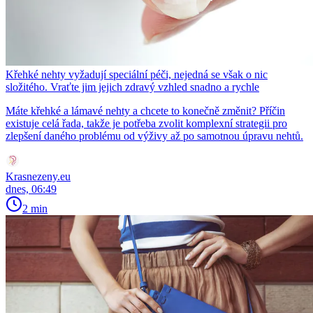
Křehké nehty vyžadují speciální péči, nejedná se však o nic
složitého. Vraťte jim jejich zdravý vzhled snadno a rychle
Máte křehké a lámavé nehty a chcete to konečně změnit? Příčin
existuje celá řada, takže je potřeba zvolit komplexní strategii pro
zlepšení daného problému od výživy až po samotnou úpravu nehtů.
Krasnezeny.eu
dnes, 06:49
2 min