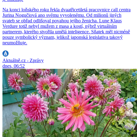
Na konci loňského roku řekla dvaatřicetiletá pracovnice call centra
Jurina Nogučiová ano svému vyvolenému. Od milionů jiných
svateb se obřad odlišoval povahou jejího ženicha. Lune Klaus
Verdure totiž nebyl mužem z masa a kostí, nýbrž virtuálním
partnerem, kterého stvořila umělá inteligence. Sňatek měl nicméně
pouze symbolický význam, jelikož japonská legislativa takový
neumožňuje.
Aktuálně.cz - Zprávy
dnes, 06:52