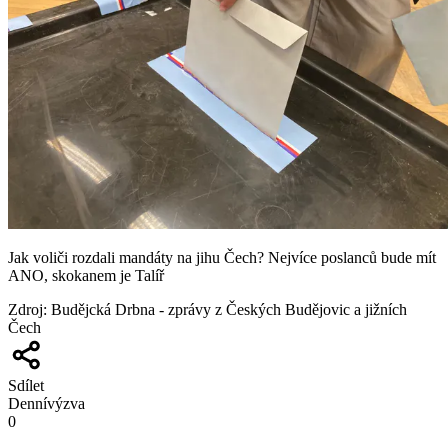
Jak voliči rozdali mandáty na jihu Čech? Nejvíce poslanců bude mít
ANO, skokanem je Talíř
Zdroj
:
Budějcká Drbna - zprávy z Českých Budějovic a jižních
Čech
Sdílet
Denní
výzva
0