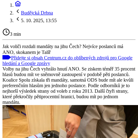
Budějcká Drbna
5. 10. 2025, 13:55
3 min
Jak voliči rozdali mandáty na jihu Čech? Nejvíce poslanců má
ANO, skokanem je Talíř
Přidejte si obsah Centrum.cz do oblíbených zdrojů pro Google
hledání a Google zprávy
Volby na jihu Čech vyhrálo hnutí ANO. Se ziskem téměř 35 procent
hlasů budou mít ve sněmovně zastoupení v podobě pěti poslanců.
Koalice Spolu získala tři mandáty, samotná ODS bude mít ale kvůli
preferenčním hlasům jen jednoho poslance. Podle odborníků je to
nejhorší výsledek strany od voleb z roku 2013. Další čtyři strany,
které překročily pětiprocentní hranici, budou mít po jednom
mandátu.