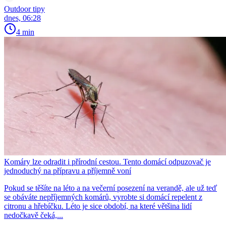
Outdoor tipy
dnes, 06:28
4 min
Komáry lze odradit i přírodní cestou. Tento domácí odpuzovač je
jednoduchý na přípravu a příjemně voní
Pokud se těšíte na léto a na večerní posezení na verandě, ale už teď
se obáváte nepříjemných komárů, vyrobte si domácí repelent z
citronu a hřebíčku. Léto je sice období, na které většina lidí
nedočkavě čeká,...