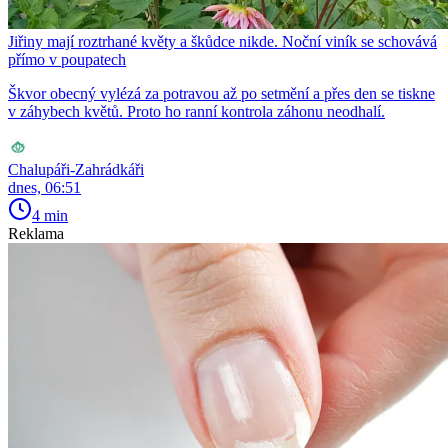
Jiřiny mají roztrhané květy a škůdce nikde. Noční viník se schovává
přímo v poupatech
Škvor obecný vylézá za potravou až po setmění a přes den se tiskne
v záhybech květů. Proto ho ranní kontrola záhonu neodhalí.
Chalupáři-Zahrádkáři
dnes, 06:51
4 min
Reklama