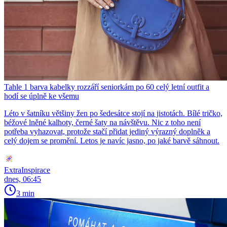
Tahle 1 barva kabelky rozzáří seniorkám po 60 celý letní outfit a
hodí se úplně ke všemu
Léto v šatníku většiny žen po šedesátce stojí na jistotách. Bílé tričko,
béžové lněné kalhoty, černé šaty na návštěvu. Nic z toho není
potřeba vyhazovat, protože stačí přidat jediný výrazný doplněk a
celý dojem se promění. Letos je navíc jasno, po jaké barvě sáhnout.
ExtraInspirace
dnes, 06:45
3 min