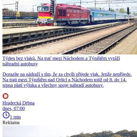
Týden bez vlaků. Na trať mezi Náchodem a Týništěm vyráží
náhradní autobusy
Dorazíte na nádraží s tím, že za chvíli přijede vlak. Jenže nepřijede.
Na trati mezi Týništěm nad Orlicí a Náchodem totiž od 8. do 14.
srpna platí výluka a všechny spoje nahradí autobusy.
Hradecká Drbna
dnes, 07:00
1 min
Reklama