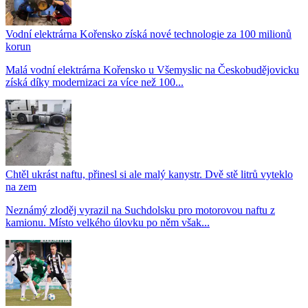
Vodní elektrárna Kořensko získá nové technologie za 100 milionů
korun
Malá vodní elektrárna Kořensko u Všemyslic na Českobudějovicku
získá díky modernizaci za více než 100...
Chtěl ukrást naftu, přinesl si ale malý kanystr. Dvě stě litrů vyteklo
na zem
Neznámý zloděj vyrazil na Suchdolsku pro motorovou naftu z
kamionu. Místo velkého úlovku po něm však...