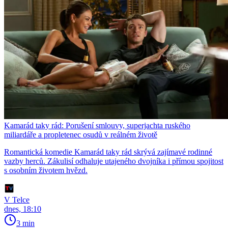
Kamarád taky rád: Porušení smlouvy, superjachta ruského
miliardáře a propletenec osudů v reálném životě
Romantická komedie Kamarád taky rád skrývá zajímavé rodinné
vazby herců. Zákulisí odhaluje utajeného dvojníka i přímou spojitost
s osobním životem hvězd.
V Telce
dnes, 18:10
3 min