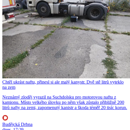
Chtěl ukrást naftu, přinesl si ale malý kanystr. Dvě stě litrů vyteklo
na zem
Neznámý zloděj vyrazil na Suchdolsku pro motorovou naftu z
kamionu. Místo velkého úlovku po něm však zůstalo přibližně 200
litrů nafty na zemi, zapomenutý kanistr a škoda téměř 20 tisíc korun.
Budějcká Drbna
dnes, 17:29