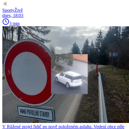
SportyŽivě
dnes, 18:03
3 min
V Růžené projel řidič po nově položeném asfaltu. Vedení obce píše