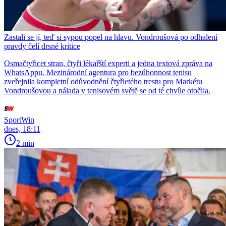
Zastali se jí, teď si sypou popel na hlavu. Vondroušová po odhalení
pravdy čelí drsné kritice
Osmačtyřicet stran, čtyři lékařští experti a jedna textová zpráva na
WhatsAppu. Mezinárodní agentura pro bezúhonnost tenisu
zveřejnila kompletní odůvodnění čtyřletého trestu pro Markétu
Vondroušovou a nálada v tenisovém světě se od té chvíle otočila.
SportWin
dnes, 18:11
2 min