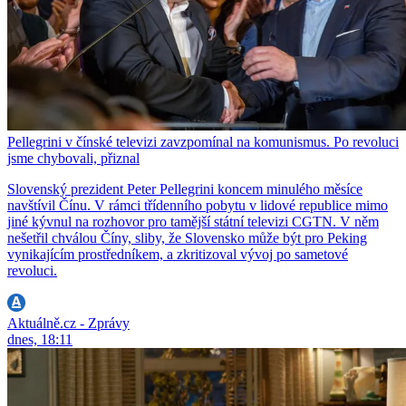
Pellegrini v čínské televizi zavzpomínal na komunismus. Po revoluci
jsme chybovali, přiznal
Slovenský prezident Peter Pellegrini koncem minulého měsíce
navštívil Čínu. V rámci třídenního pobytu v lidové republice mimo
jiné kývnul na rozhovor pro tamější státní televizi CGTN. V něm
nešetřil chválou Číny, sliby, že Slovensko může být pro Peking
vynikajícím prostředníkem, a zkritizoval vývoj po sametové
revoluci.
Aktuálně.cz - Zprávy
dnes, 18:11