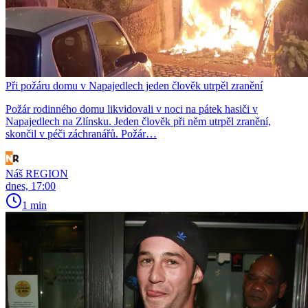
Při požáru domu v Napajedlech jeden člověk utrpěl zranění
Požár rodinného domu likvidovali v noci na pátek hasiči v
Napajedlech na Zlínsku. Jeden člověk při něm utrpěl zranění,
skončil v péči záchranářů. Požár…
Náš REGION
dnes, 17:00
1 min