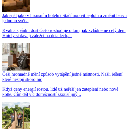
Jak spát jako v luxusním hotelu? Stačí upravit teplotu a změnit barvu
jednoho světla
Kvalita spánku dost často rozhoduje o tom, jak zvládneme celý den.
Hotely si dávají záležet na detailech,...
Češi hromadně mění způsob vytápění jedné místnosti. Našli řešení,
které nestojí skoro nic
Když ceny energií rostou, lidé už neřeší jen zateplení nebo nové
kotle. Čím dál víc domácností zkouší jiný...