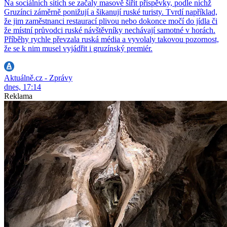
Na sociálních sítích se začaly masově šířit příspěvky, podle nichž
Gruzínci záměrně ponižují a šikanují ruské turisty. Tvrdí například,
že jim zaměstnanci restaurací plivou nebo dokonce močí do jídla či
že místní průvodci ruské návštěvníky nechávají samotné v horách.
Příběhy rychle převzala ruská média a vyvolaly takovou pozornost,
že se k nim musel vyjádřit i gruzínský premiér.
Aktuálně.cz - Zprávy
dnes, 17:14
Reklama