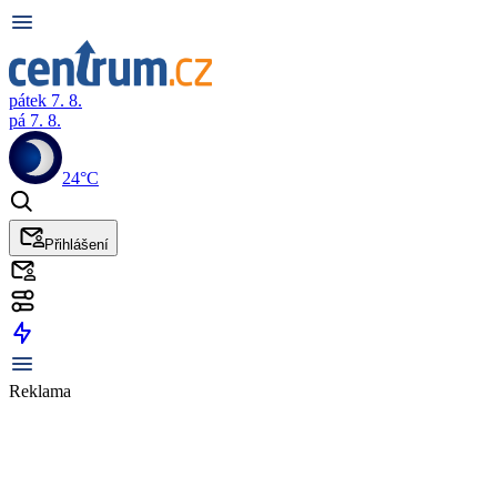
pátek 7. 8.
pá 7. 8.
24°C
Přihlášení
Reklama