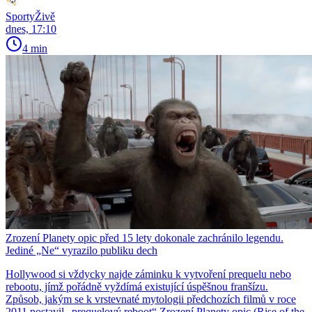
SportyŽivě
dnes, 17:10
4 min
Zrození Planety opic před 15 lety dokonale zachránilo legendu.
Jediné „Ne“ vyrazilo publiku dech
Hollywood si vždycky najde záminku k vytvoření prequelu nebo
rebootu, jímž pořádně vyždímá existující úspěšnou franšízu.
Způsob, jakým se k vrstevnaté mytologii předchozích filmů v roce
2011 postavil „prequelový reboot“ Zrození Planety opic (Rise of the