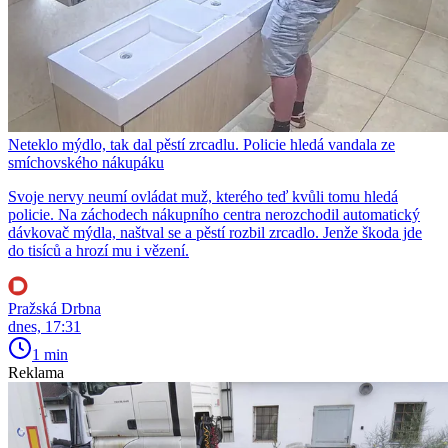
Neteklo mýdlo, tak dal pěstí zrcadlu. Policie hledá vandala ze
smíchovského nákupáku
Svoje nervy neumí ovládat muž, kterého teď kvůli tomu hledá
policie. Na záchodech nákupního centra nerozchodil automatický
dávkovač mýdla, naštval se a pěstí rozbil zrcadlo. Jenže škoda jde
do tisíců a hrozí mu i vězení.
Pražská Drbna
dnes, 17:31
1 min
Reklama