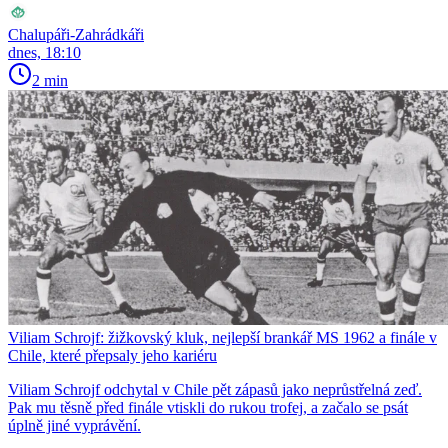
Chalupáři-Zahrádkáři
dnes, 18:10
2 min
Viliam Schrojf: žižkovský kluk, nejlepší brankář MS 1962 a finále v
Chile, které přepsaly jeho kariéru
Viliam Schrojf odchytal v Chile pět zápasů jako neprůstřelná zeď.
Pak mu těsně před finále vtiskli do rukou trofej, a začalo se psát
úplně jiné vyprávění.