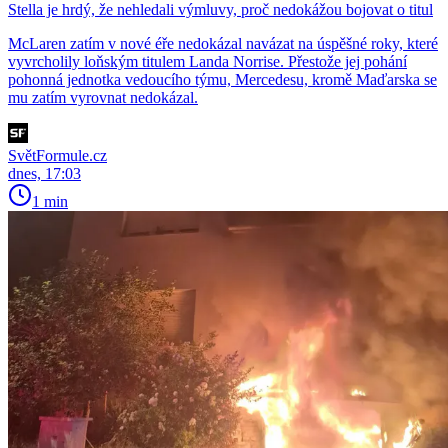
Stella je hrdý, že nehledali výmluvy, proč nedokážou bojovat o titul
McLaren zatím v nové éře nedokázal navázat na úspěšné roky, které
vyvrcholily loňským titulem Landa Norrise. Přestože jej pohání
pohonná jednotka vedoucího týmu, Mercedesu, kromě Maďarska se
mu zatím vyrovnat nedokázal.
SvětFormule.cz
dnes, 17:03
1 min