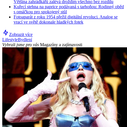
Většina zahrádkářů zalévá droždím všechno bez rozdílu
Kuřecí stehna na paprice podávaná s tarhoňou: Rodinný oběd
s omáčkou pro spokojený stůl
Fotoaparát z roku 1954 přežil digitální revoluci. Analog se
vrací ve světě dokonale hladkých fotek
Zobrazit více
Lifestyle
Bydlení
Vybrali jsme pro vás
Magazíny a zajímavosti