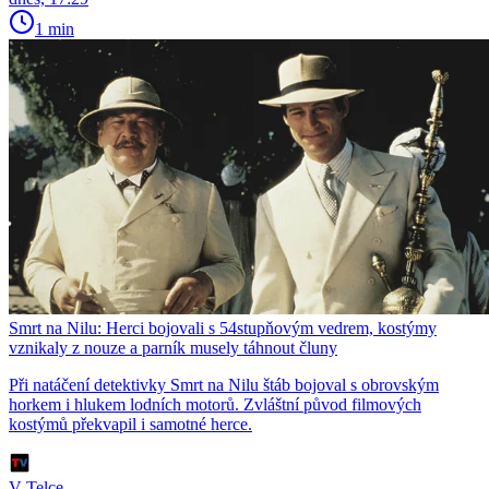
1 min
Smrt na Nilu: Herci bojovali s 54stupňovým vedrem, kostýmy
vznikaly z nouze a parník musely táhnout čluny
Při natáčení detektivky Smrt na Nilu štáb bojoval s obrovským
horkem i hlukem lodních motorů. Zvláštní původ filmových
kostýmů překvapil i samotné herce.
V Telce