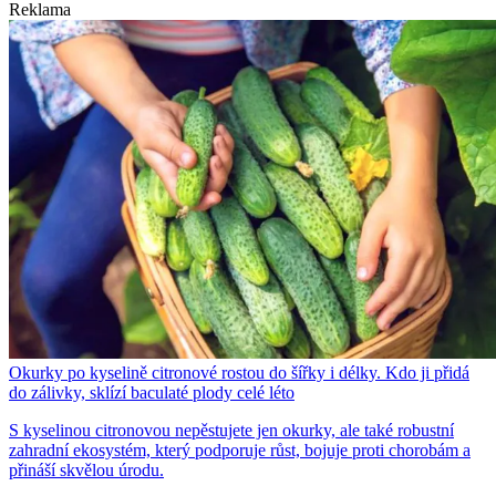
Reklama
Okurky po kyselině citronové rostou do šířky i délky. Kdo ji přidá
do zálivky, sklízí baculaté plody celé léto
S kyselinou citronovou nepěstujete jen okurky, ale také robustní
zahradní ekosystém, který podporuje růst, bojuje proti chorobám a
přináší skvělou úrodu.