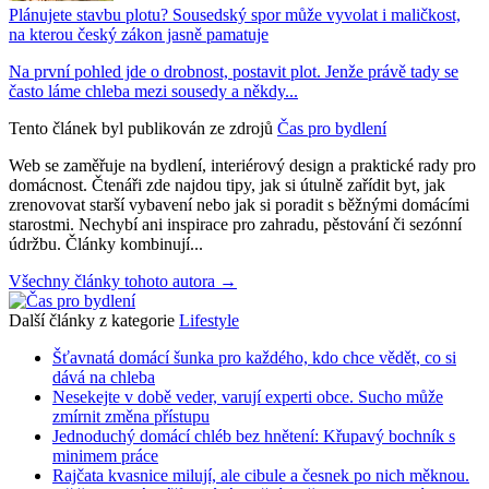
Plánujete stavbu plotu? Sousedský spor může vyvolat i maličkost,
na kterou český zákon jasně pamatuje
Na první pohled jde o drobnost, postavit plot. Jenže právě tady se
často láme chleba mezi sousedy a někdy...
Tento článek byl publikován ze zdrojů
Čas pro bydlení
Web se zaměřuje na bydlení, interiérový design a praktické rady pro
domácnost. Čtenáři zde najdou tipy, jak si útulně zařídit byt, jak
zrenovovat starší vybavení nebo jak si poradit s běžnými domácími
starostmi. Nechybí ani inspirace pro zahradu, pěstování či sezónní
údržbu. Články kombinují...
Všechny články tohoto autora →
Další články z kategorie
Lifestyle
Šťavnatá domácí šunka pro každého, kdo chce vědět, co si
dává na chleba
Nesekejte v době veder, varují experti obce. Sucho může
zmírnit změna přístupu
Jednoduchý domácí chléb bez hnětení: Křupavý bochník s
minimem práce
Rajčata kvasnice milují, ale cibule a česnek po nich měknou.