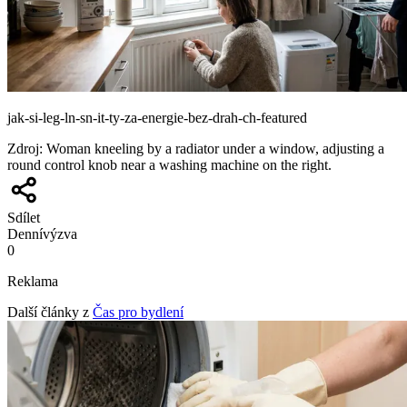
jak-si-leg-ln-sn-it-ty-za-energie-bez-drah-ch-featured
Zdroj
:
Woman kneeling by a radiator under a window, adjusting a
round control knob near a washing machine on the right.
Sdílet
Denní
výzva
0
Reklama
Další články z
Čas pro bydlení