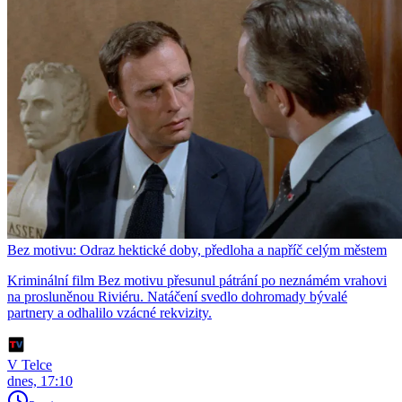
Bez motivu: Odraz hektické doby, předloha a napříč celým městem
Kriminální film Bez motivu přesunul pátrání po neznámém vrahovi
na prosluněnou Riviéru. Natáčení svedlo dohromady bývalé
partnery a odhalilo vzácné rekvizity.
V Telce
dnes, 17:10