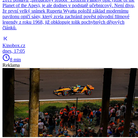
Planet of the Apes), je ale dodnes v podstatě učebnicový. Není divu,
že první velký snímek Ruperta Wyatta položil základ modernímu
pavilonu opičí ságy, který zcela zachránil pověst původní filmové
legendy z roku 1968, již obklopuje tolik pochybných dějových
článků.
Kinobox.cz
dnes, 17:05
8 min
Reklama