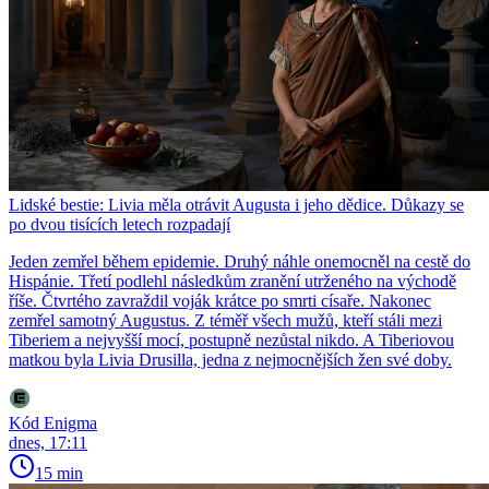
Lidské bestie: Livia měla otrávit Augusta i jeho dědice. Důkazy se
po dvou tisících letech rozpadají
Jeden zemřel během epidemie. Druhý náhle onemocněl na cestě do
Hispánie. Třetí podlehl následkům zranění utrženého na východě
říše. Čtvrtého zavraždil voják krátce po smrti císaře. Nakonec
zemřel samotný Augustus. Z téměř všech mužů, kteří stáli mezi
Tiberiem a nejvyšší mocí, postupně nezůstal nikdo. A Tiberiovou
matkou byla Livia Drusilla, jedna z nejmocnějších žen své doby.
Kód Enigma
dnes, 17:11
15 min