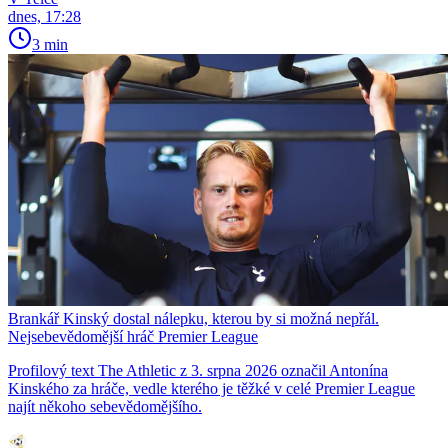
dnes, 17:28
3 min
Brankář Kinský dostal nálepku, kterou by si možná nepřál.
Nejsebevědomější hráč Premier League
Profilový text The Athletic z 3. srpna 2026 označil Antonína
Kinského za hráče, vedle kterého je těžké v celé Premier League
najít někoho sebevědomějšího.