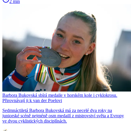
2 min
Barbora Bukovská sbírá medaile v horském kole i cyklokrosu.
Přirovnávají ji k van der Poelovi
Sedmnáctiletá Barbora Bukovská má za necelé dva roky na
juniorské scéně nejméně osm medailí z mistrovství světa a Evropy
ve dvou cyklistických disciplínách.