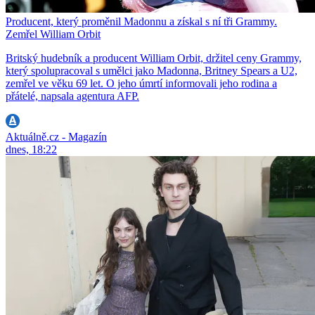
Producent, který proměnil Madonnu a získal s ní tři Grammy.
Zemřel William Orbit
Britský hudebník a producent William Orbit, držitel ceny Grammy,
který spolupracoval s umělci jako Madonna, Britney Spears a U2,
zemřel ve věku 69 let. O jeho úmrtí informovali jeho rodina a
přátelé, napsala agentura AFP.
Aktuálně.cz - Magazín
dnes, 18:22