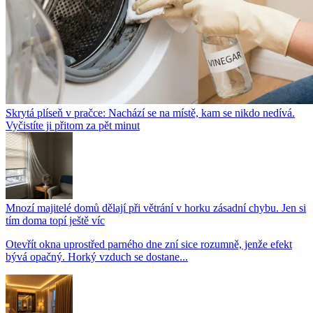
Skrytá plíseň v pračce: Nachází se na místě, kam se nikdo nedívá.
Vyčistíte ji přitom za pět minut
Mnozí majitelé domů dělají při větrání v horku zásadní chybu. Jen si
tím doma topí ještě víc
Otevřít okna uprostřed parného dne zní sice rozumně, jenže efekt
bývá opačný. Horký vzduch se dostane...