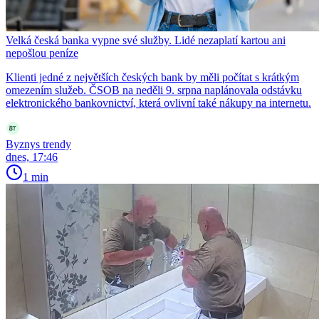
Velká česká banka vypne své služby. Lidé nezaplatí kartou ani
nepošlou peníze
Klienti jedné z největších českých bank by měli počítat s krátkým
omezením služeb. ČSOB na neděli 9. srpna naplánovala odstávku
elektronického bankovnictví, která ovlivní také nákupy na internetu.
Byznys trendy
dnes, 17:46
1 min