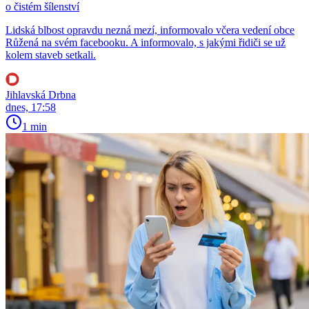
o čistém šílenství
Lidská blbost opravdu nezná mezí, informovalo včera vedení obce
Růžená na svém facebooku. A informovalo, s jakými řidiči se už
kolem staveb setkali.
Jihlavská Drbna
dnes, 17:58
1 min