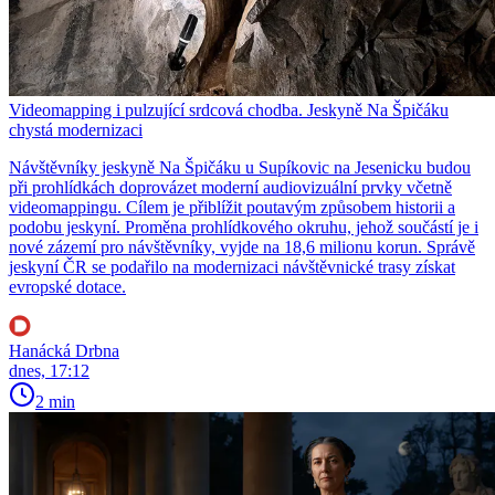
Videomapping i pulzující srdcová chodba. Jeskyně Na Špičáku
chystá modernizaci
Návštěvníky jeskyně Na Špičáku u Supíkovic na Jesenicku budou
při prohlídkách doprovázet moderní audiovizuální prvky včetně
videomappingu. Cílem je přiblížit poutavým způsobem historii a
podobu jeskyní. Proměna prohlídkového okruhu, jehož součástí je i
nové zázemí pro návštěvníky, vyjde na 18,6 milionu korun. Správě
jeskyní ČR se podařilo na modernizaci návštěvnické trasy získat
evropské dotace.
Hanácká Drbna
dnes, 17:12
2 min