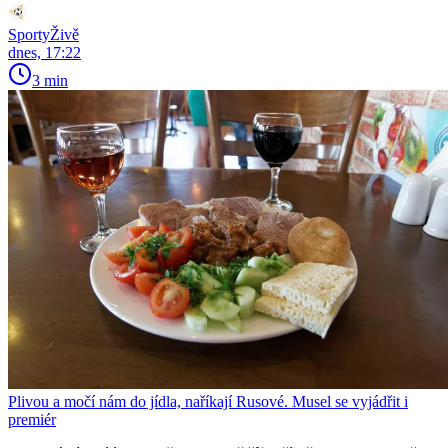
SportyŽivě
dnes, 17:22
3 min
Plivou a močí nám do jídla, naříkají Rusové. Musel se vyjádřit i
premiér