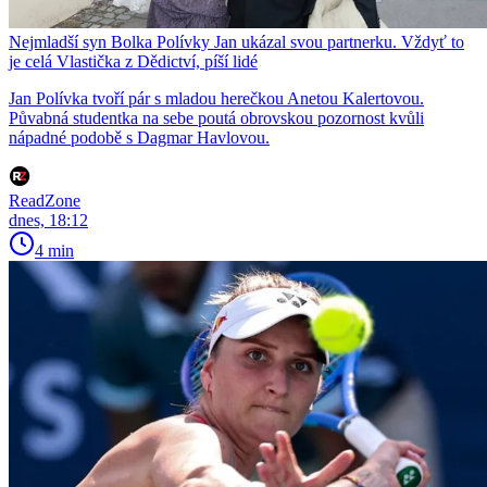
Nejmladší syn Bolka Polívky Jan ukázal svou partnerku. Vždyť to
je celá Vlastička z Dědictví, píší lidé
Jan Polívka tvoří pár s mladou herečkou Anetou Kalertovou.
Půvabná studentka na sebe poutá obrovskou pozornost kvůli
nápadné podobě s Dagmar Havlovou.
ReadZone
dnes, 18:12
4 min