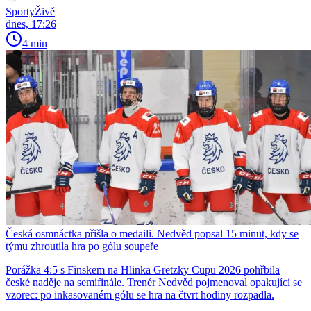
SportyŽivě
dnes, 17:26
4 min
Česká osmnáctka přišla o medaili. Nedvěd popsal 15 minut, kdy se
týmu zhroutila hra po gólu soupeře
Porážka 4:5 s Finskem na Hlinka Gretzky Cupu 2026 pohřbila
české naděje na semifinále. Trenér Nedvěd pojmenoval opakující se
vzorec: po inkasovaném gólu se hra na čtvrt hodiny rozpadla.