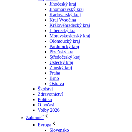
Jihočeský kraj
Jihomoravský kraj
Karlovarský kraj
Kraj Vysočina
Králověhradecký kraj
Liberecký kraj
Moravskoslezský kraj
Olomoucký kraj
Pardubický kraj
Plzeňský kraj
Středočeský kraj
Ústecký kraj
Zlínský kraj
Praha
Brno
Ostrava
Školství
Zdravotnictví
Politika
O počasí
Volby 2026
Zahraničí
Evropa
Slovensko