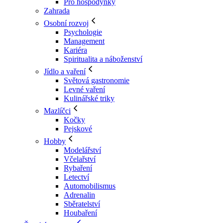
Pro hospodyňky
Zahrada
Osobní rozvoj
Psychologie
Management
Kariéra
Spiritualita a náboženství
Jídlo a vaření
Světová gastronomie
Levné vaření
Kulinářské triky
Mazlíčci
Kočky
Pejskové
Hobby
Modelářství
Včelařství
Rybaření
Letectví
Automobilismus
Adrenalin
Sběratelství
Houbaření