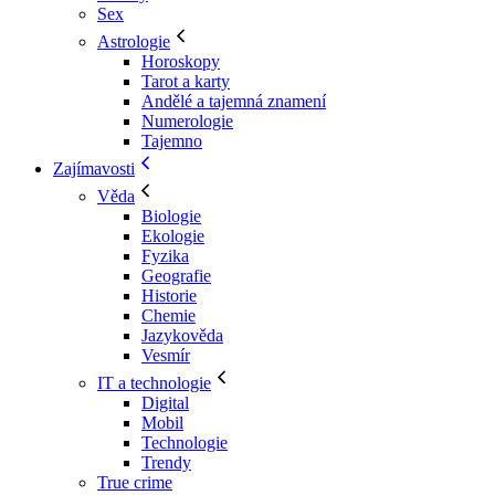
Sex
Astrologie
Horoskopy
Tarot a karty
Andělé a tajemná znamení
Numerologie
Tajemno
Zajímavosti
Věda
Biologie
Ekologie
Fyzika
Geografie
Historie
Chemie
Jazykověda
Vesmír
IT a technologie
Digital
Mobil
Technologie
Trendy
True crime