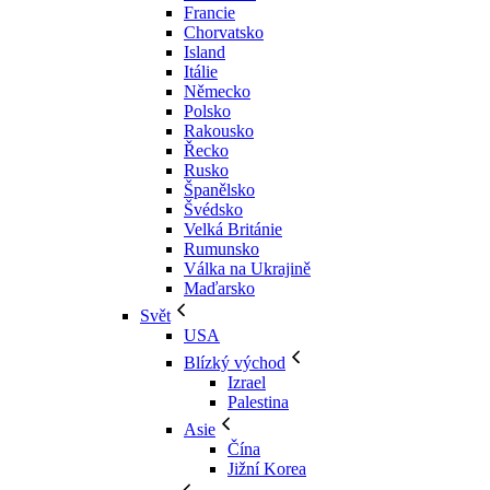
Francie
Chorvatsko
Island
Itálie
Německo
Polsko
Rakousko
Řecko
Rusko
Španělsko
Švédsko
Velká Británie
Rumunsko
Válka na Ukrajině
Maďarsko
Svět
USA
Blízký východ
Izrael
Palestina
Asie
Čína
Jižní Korea