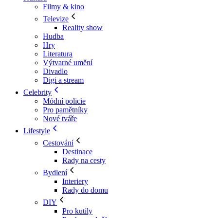
Filmy & kino
Televize
Reality show
Hudba
Hry
Literatura
Výtvarné umění
Divadlo
Digi a stream
Celebrity
Módní policie
Pro pamětníky
Nové tváře
Lifestyle
Cestování
Destinace
Rady na cesty
Bydlení
Interiery
Rady do domu
DIY
Pro kutily