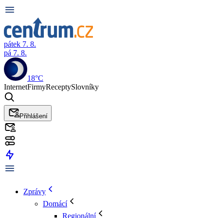
pátek 7. 8.
pá 7. 8.
18°C
Internet
Firmy
Recepty
Slovníky
Přihlášení
Zprávy
Domácí
Regionální