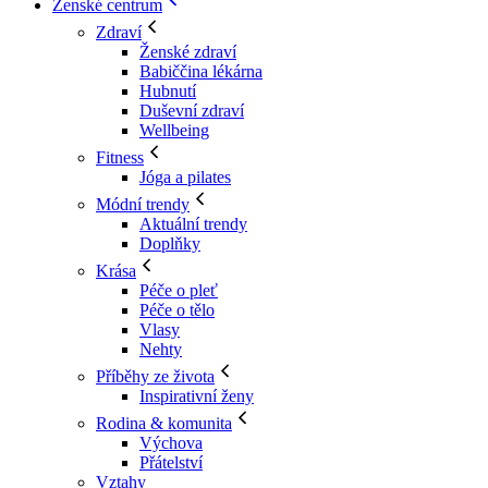
Ženské centrum
Zdraví
Ženské zdraví
Babiččina lékárna
Hubnutí
Duševní zdraví
Wellbeing
Fitness
Jóga a pilates
Módní trendy
Aktuální trendy
Doplňky
Krása
Péče o pleť
Péče o tělo
Vlasy
Nehty
Příběhy ze života
Inspirativní ženy
Rodina & komunita
Výchova
Přátelství
Vztahy