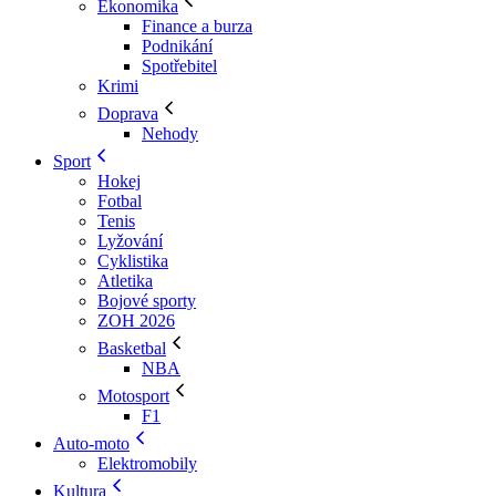
Ekonomika
Finance a burza
Podnikání
Spotřebitel
Krimi
Doprava
Nehody
Sport
Hokej
Fotbal
Tenis
Lyžování
Cyklistika
Atletika
Bojové sporty
ZOH 2026
Basketbal
NBA
Motosport
F1
Auto-moto
Elektromobily
Kultura