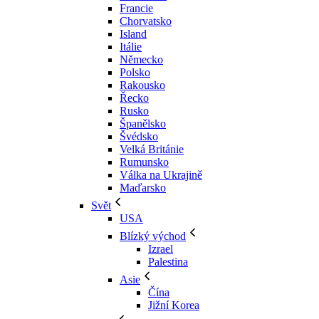
Francie
Chorvatsko
Island
Itálie
Německo
Polsko
Rakousko
Řecko
Rusko
Španělsko
Švédsko
Velká Británie
Rumunsko
Válka na Ukrajině
Maďarsko
Svět
USA
Blízký východ
Izrael
Palestina
Asie
Čína
Jižní Korea