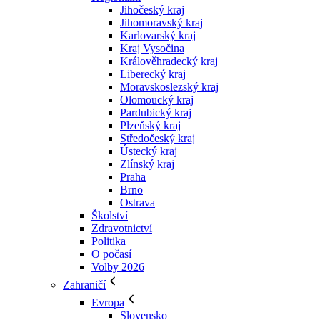
Jihočeský kraj
Jihomoravský kraj
Karlovarský kraj
Kraj Vysočina
Králověhradecký kraj
Liberecký kraj
Moravskoslezský kraj
Olomoucký kraj
Pardubický kraj
Plzeňský kraj
Středočeský kraj
Ústecký kraj
Zlínský kraj
Praha
Brno
Ostrava
Školství
Zdravotnictví
Politika
O počasí
Volby 2026
Zahraničí
Evropa
Slovensko