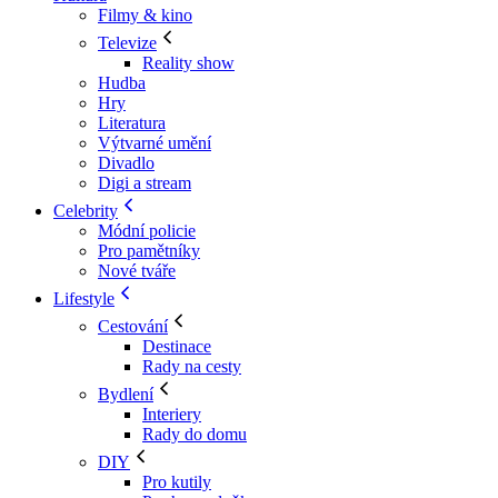
Filmy & kino
Televize
Reality show
Hudba
Hry
Literatura
Výtvarné umění
Divadlo
Digi a stream
Celebrity
Módní policie
Pro pamětníky
Nové tváře
Lifestyle
Cestování
Destinace
Rady na cesty
Bydlení
Interiery
Rady do domu
DIY
Pro kutily