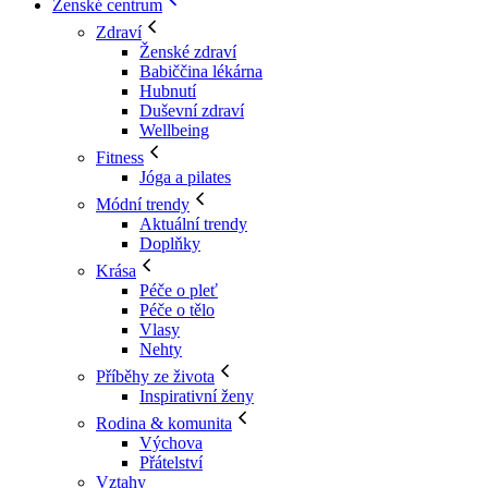
Ženské centrum
Zdraví
Ženské zdraví
Babiččina lékárna
Hubnutí
Duševní zdraví
Wellbeing
Fitness
Jóga a pilates
Módní trendy
Aktuální trendy
Doplňky
Krása
Péče o pleť
Péče o tělo
Vlasy
Nehty
Příběhy ze života
Inspirativní ženy
Rodina & komunita
Výchova
Přátelství
Vztahy