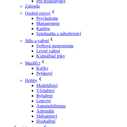
Pro hospodyňky
Zahrada
Osobní rozvoj
Psychologie
Management
Kariéra
Spiritualita a náboženství
Jídlo a vaření
Světová gastronomie
Levné vaření
Kulinářské triky
Mazlíčci
Kočky
Pejskové
Hobby
Modelářství
Včelařství
Rybaření
Letectví
Automobilismus
Adrenalin
Sběratelství
Houbaření