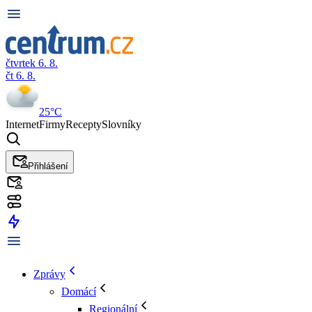
čtvrtek 6. 8.
čt 6. 8.
25°C
Internet
Firmy
Recepty
Slovníky
Přihlášení
Zprávy
Domácí
Regionální