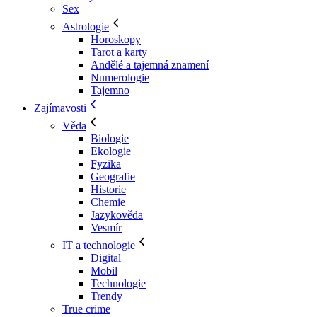
Sex
Astrologie
Horoskopy
Tarot a karty
Andělé a tajemná znamení
Numerologie
Tajemno
Zajímavosti
Věda
Biologie
Ekologie
Fyzika
Geografie
Historie
Chemie
Jazykověda
Vesmír
IT a technologie
Digital
Mobil
Technologie
Trendy
True crime