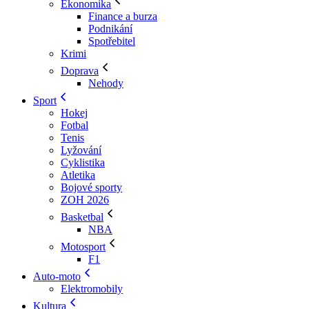
Ekonomika
Finance a burza
Podnikání
Spotřebitel
Krimi
Doprava
Nehody
Sport
Hokej
Fotbal
Tenis
Lyžování
Cyklistika
Atletika
Bojové sporty
ZOH 2026
Basketbal
NBA
Motosport
F1
Auto-moto
Elektromobily
Kultura