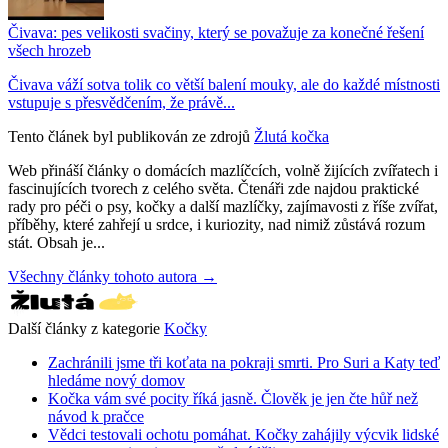
Čivava: pes velikosti svačiny, který se považuje za konečné řešení
všech hrozeb
Čivava váží sotva tolik co větší balení mouky, ale do každé místnosti
vstupuje s přesvědčením, že právě...
Tento článek byl publikován ze zdrojů
Žlutá kočka
Web přináší články o domácích mazlíčcích, volně žijících zvířatech i
fascinujících tvorech z celého světa. Čtenáři zde najdou praktické
rady pro péči o psy, kočky a další mazlíčky, zajímavosti z říše zvířat,
příběhy, které zahřejí u srdce, i kuriozity, nad nimiž zůstává rozum
stát. Obsah je...
Všechny články tohoto autora →
Další články z kategorie
Kočky
Zachránili jsme tři koťata na pokraji smrti. Pro Suri a Katy teď
hledáme nový domov
Kočka vám své pocity říká jasně. Člověk je jen čte hůř než
návod k pračce
Vědci testovali ochotu pomáhat. Kočky zahájily výcvik lidské