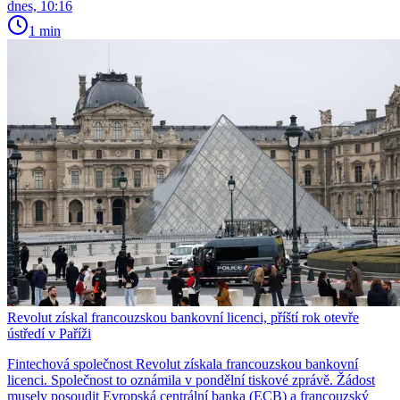
dnes, 10:16
1 min
Revolut získal francouzskou bankovní licenci, příští rok otevře
ústředí v Paříži
Fintechová společnost Revolut získala francouzskou bankovní
licenci. Společnost to oznámila v pondělní tiskové zprávě. Žádost
musely posoudit Evropská centrální banka (ECB) a francouzský