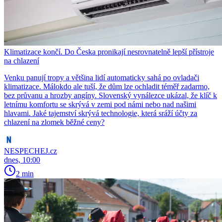
Klimatizace končí. Do Česka pronikají nesrovnatelně lepší přístroje
na chlazení
Venku panují tropy a většina lidí automaticky sahá po ovladači
klimatizace. Málokdo ale tuší, že dům lze ochladit téměř zadarmo,
bez průvanu a hrozby angíny. Slovenský vynálezce ukázal, že klíč k
letnímu komfortu se skrývá v zemi pod námi nebo nad našimi
hlavami. Jaké tajemství skrývá technologie, která sráží účty za
chlazení na zlomek běžné ceny?
NESPECHEJ.cz
dnes, 10:00
2 min