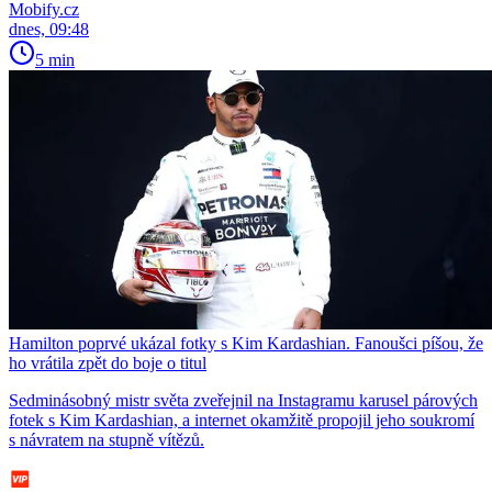
Mobify.cz
dnes, 09:48
5 min
Hamilton poprvé ukázal fotky s Kim Kardashian. Fanoušci píšou, že
ho vrátila zpět do boje o titul
Sedminásobný mistr světa zveřejnil na Instagramu karusel párových
fotek s Kim Kardashian, a internet okamžitě propojil jeho soukromí
s návratem na stupně vítězů.