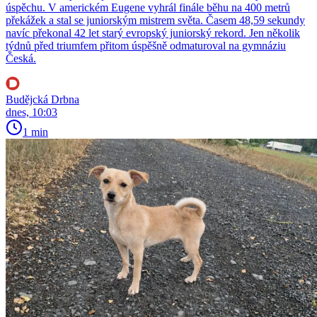
úspěchu. V americkém Eugene vyhrál finále běhu na 400 metrů
překážek a stal se juniorským mistrem světa. Časem 48,59 sekundy
navíc překonal 42 let starý evropský juniorský rekord. Jen několik
týdnů před triumfem přitom úspěšně odmaturoval na gymnáziu
Česká.
Budějcká Drbna
dnes, 10:03
1 min