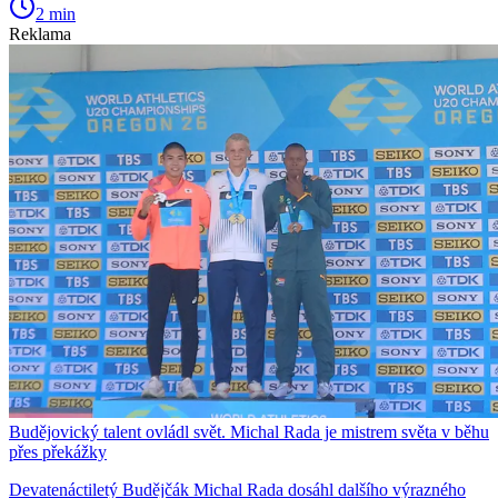
2 min
Reklama
Budějovický talent ovládl svět. Michal Rada je mistrem světa v běhu
přes překážky
Devatenáctiletý Budějčák Michal Rada dosáhl dalšího výrazného