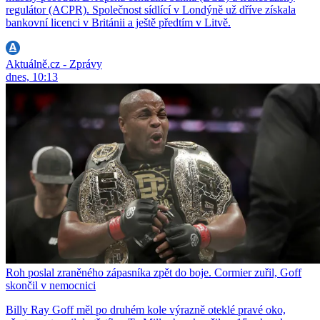
regulátor (ACPR). Společnost sídlící v Londýně už dříve získala
bankovní licenci v Británii a ještě předtím v Litvě.
Aktuálně.cz - Zprávy
dnes, 10:13
Roh poslal zraněného zápasníka zpět do boje. Cormier zuřil, Goff
skončil v nemocnici
Billy Ray Goff měl po druhém kole výrazně oteklé pravé oko,