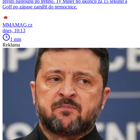
přesto nastoupil do třetího. Ty Miller ho ukončil za 15 sekund a
Goff po zápase zamířil do nemocnice.
MMAMAG.cz
dnes, 10:13
1 min
Reklama