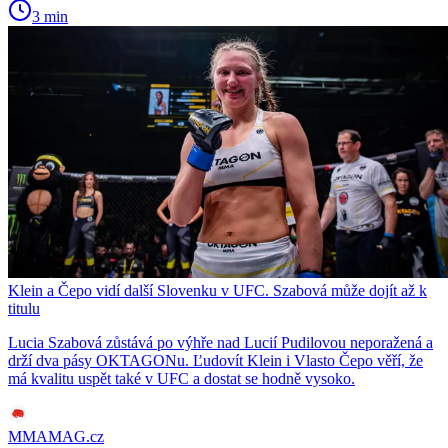
3 min
Klein a Čepo vidí další Slovenku v UFC. Szabová může dojít až k
titulu
Lucia Szabová zůstává po výhře nad Lucií Pudilovou neporažená a
drží dva pásy OKTAGONu. Ľudovít Klein i Vlasto Čepo věří, že
má kvalitu uspět také v UFC a dostat se hodně vysoko.
MMAMAG.cz