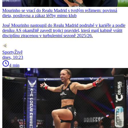
Mourinho se vrací do Realu Madrid s tvrdým režimem: povinná
dieta, posilovna a zákaz léčby mimo klub
José Mourinho nastoupil do Realu Madrid podruhé v kariéře a podle
deníku AS okamžitě zavedl trojici pravidel, která mají kabině vrátit
disciplínu ztracenou v turbulentní sezoně 2025/26.
SportyŽivě
dnes, 10:23
4 min