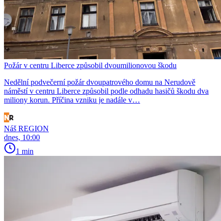
Požár v centru Liberce způsobil dvoumilionovou škodu
Nedělní podvečerní požár dvoupatrového domu na Nerudově
náměstí v centru Liberce způsobil podle odhadu hasičů škodu dva
miliony korun. Příčina vzniku je nadále v…
Náš REGION
dnes, 10:00
1 min