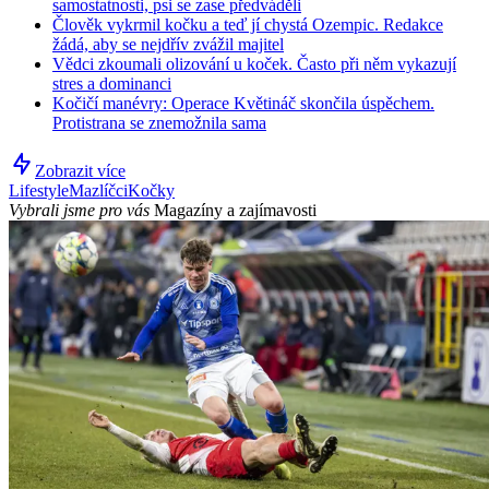
samostatnosti, psi se zase předváděli
Člověk vykrmil kočku a teď jí chystá Ozempic. Redakce
žádá, aby se nejdřív zvážil majitel
Vědci zkoumali olizování u koček. Často při něm vykazují
stres a dominanci
Kočičí manévry: Operace Květináč skončila úspěchem.
Protistrana se znemožnila sama
Zobrazit více
Lifestyle
Mazlíčci
Kočky
Vybrali jsme pro vás
Magazíny a zajímavosti