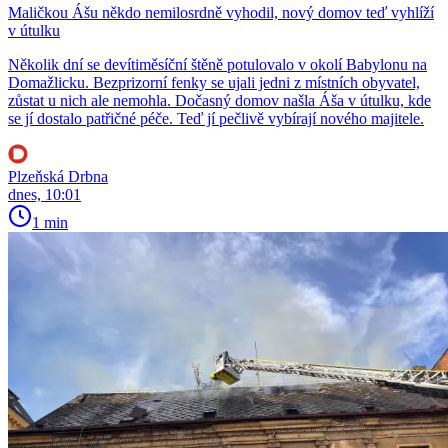
Maličkou Ášu někdo nemilosrdně vyhodil, nový domov teď vyhlíží
v útulku
Několik dní se devítiměsíční štěně potulovalo v okolí Babylonu na
Domažlicku. Bezprizorní fenky se ujali jedni z místních obyvatel,
zůstat u nich ale nemohla. Dočasný domov našla Áša v útulku, kde
se jí dostalo patřičné péče. Teď jí pečlivě vybírají nového majitele.
Plzeňská Drbna
dnes, 10:01
1 min