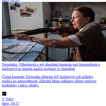
Teroristka: Vilhelmová a její absolutní kontrola nad fotografiemi a
Janžurová se musela naučit zacházet se zbraněmi
Černá komedie Teroristka přinesla Ivě Janžurové roli učitelky
toužící po spravedlnosti. Zákulisí filmu odhaluje přísné smluvní
podmínky i lekce střelby.
V Telce
dnes, 10:17