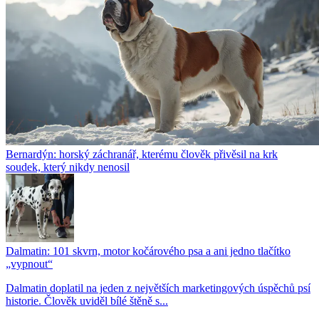
Bernardýn: horský záchranář, kterému člověk přivěsil na krk
soudek, který nikdy nenosil
Dalmatin: 101 skvrn, motor kočárového psa a ani jedno tlačítko
„vypnout“
Dalmatin doplatil na jeden z největších marketingových úspěchů psí
historie. Člověk uviděl bílé štěně s...