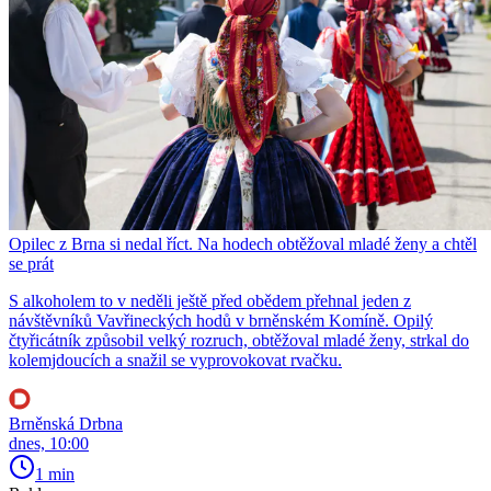
Opilec z Brna si nedal říct. Na hodech obtěžoval mladé ženy a chtěl
se prát
S alkoholem to v neděli ještě před obědem přehnal jeden z
návštěvníků Vavřineckých hodů v brněnském Komíně. Opilý
čtyřicátník způsobil velký rozruch, obtěžoval mladé ženy, strkal do
kolemjdoucích a snažil se vyprovokovat rvačku.
Brněnská Drbna
dnes, 10:00
1 min