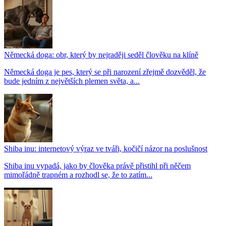
Německá doga: obr, který by nejraději seděl člověku na klíně
Německá doga je pes, který se při narození zřejmě dozvěděl, že
bude jedním z největších plemen světa, a...
Shiba inu: internetový výraz ve tváři, kočičí názor na poslušnost
Shiba inu vypadá, jako by člověka právě přistihl při něčem
mimořádně trapném a rozhodl se, že to zatím...