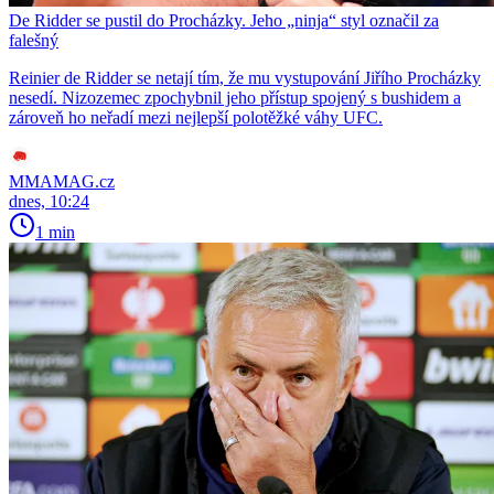
De Ridder se pustil do Procházky. Jeho „ninja“ styl označil za
falešný
Reinier de Ridder se netají tím, že mu vystupování Jiřího Procházky
nesedí. Nizozemec zpochybnil jeho přístup spojený s bushidem a
zároveň ho neřadí mezi nejlepší polotěžké váhy UFC.
MMAMAG.cz
dnes, 10:24
1 min