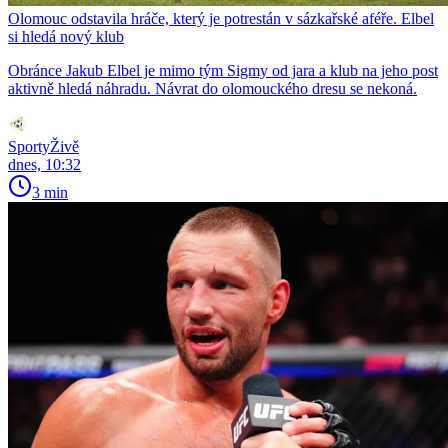
Olomouc odstavila hráče, který je potrestán v sázkařské aféře. Elbel
si hledá nový klub
Obránce Jakub Elbel je mimo tým Sigmy od jara a klub na jeho post
aktivně hledá náhradu. Návrat do olomouckého dresu se nekoná.
SportyŽivě
dnes, 10:32
3 min