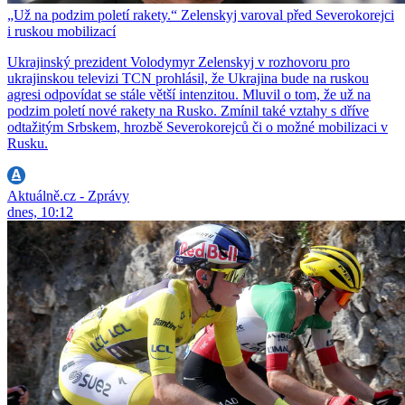
„Už na podzim poletí rakety.“ Zelenskyj varoval před Severokorejci
i ruskou mobilizací
Ukrajinský prezident Volodymyr Zelenskyj v rozhovoru pro
ukrajinskou televizi TCN prohlásil, že Ukrajina bude na ruskou
agresi odpovídat se stále větší intenzitou. Mluvil o tom, že už na
podzim poletí nové rakety na Rusko. Zmínil také vztahy s dříve
odtažitým Srbskem, hrozbě Severokorejců či o možné mobilizaci v
Rusku.
Aktuálně.cz - Zprávy
dnes, 10:12