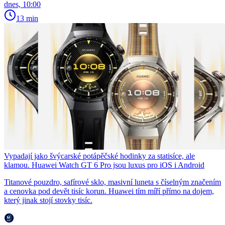
dnes, 10:00
13 min
Vypadají jako švýcarské potápěčské hodinky za statisíce, ale
klamou. Huawei Watch GT 6 Pro jsou luxus pro iOS i Android
Titanové pouzdro, safírové sklo, masivní luneta s číselným značením
a cenovka pod devět tisíc korun. Huawei tím míří přímo na dojem,
který jinak stojí stovky tisíc.