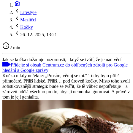
Lifestyle
Mazlíčci
Kočky
26. 12. 2025, 13:21
2 min
Jak se kočka dožaduje pozornosti, i když se tváří, že je nad věcí
Přidejte si obsah Centrum.cz do oblíbených zdrojů pro Google
hledání a Google zprávy
Kočka nikdy neřekne: „Prosím, věnuj se mi.“ To by bylo příliš
přímočaré. Příliš lidské. Příliš… pod úroveň kočky. Místo toho zvolí
sofistikovanější strategii: bude se tvářit, že tě vůbec nepotřebuje – a
zároveň udělá všechno pro to, abys ji nemohl/a ignorovat. A právě v
tom je její genialita.