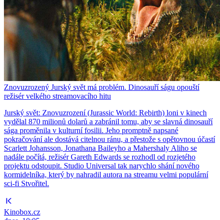
Znovuzrozený Jurský svět má problém. Dinosauří ságu opouští
režisér velkého streamovacího hitu
Jurský svět: Znovuzrození (Jurassic World: Rebirth) loni v kinech
vydělal 870 milionů dolarů a zabránil tomu, aby se slavná dinosauří
sága proměnila v kulturní fosilii. Jeho promptně napsané
pokračování ale dostává citelnou ránu, a přestože s opětovnou účastí
Scarlett Johansson, Jonathana Baileyho a Mahershaly Aliho se
nadále počítá, režisér Gareth Edwards se rozhodl od rozjetého
projektu odstoupit. Studio Universal tak narychlo shání nového
kormidelníka, který by nahradil autora na streamu velmi populární
sci-fi Stvořitel.
Kinobox.cz