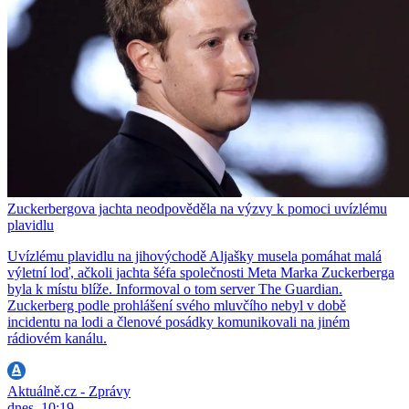
Zuckerbergova jachta neodpověděla na výzvy k pomoci uvízlému
plavidlu
Uvízlému plavidlu na jihovýchodě Aljašky musela pomáhat malá
výletní loď, ačkoli jachta šéfa společnosti Meta Marka Zuckerberga
byla k místu blíže. Informoval o tom server The Guardian.
Zuckerberg podle prohlášení svého mluvčího nebyl v době
incidentu na lodi a členové posádky komunikovali na jiném
rádiovém kanálu.
Aktuálně.cz - Zprávy
dnes, 10:19