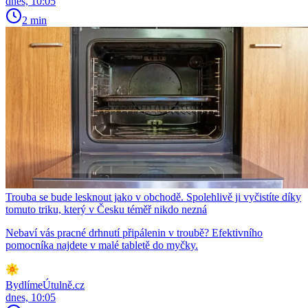
dnes, 10:05
2 min
Trouba se bude lesknout jako v obchodě. Spolehlivě ji vyčistíte díky
tomuto triku, který v Česku téměř nikdo nezná
Nebaví vás pracné drhnutí připálenin v troubě? Efektivního
pomocníka najdete v malé tabletě do myčky.
BydlímeÚtulně.cz
dnes, 10:05