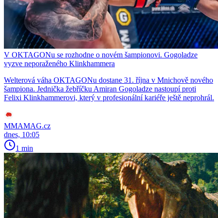
V OKTAGONu se rozhodne o novém šampionovi. Gogoladze
vyzve neporaženého Klinkhammera
Welterová váha OKTAGONu dostane 31. října v Mnichově nového
šampiona. Jednička žebříčku Amiran Gogoladze nastoupí proti
Felixi Klinkhammerovi, který v profesionální kariéře ještě neprohrál.
MMAMAG.cz
dnes, 10:05
1 min