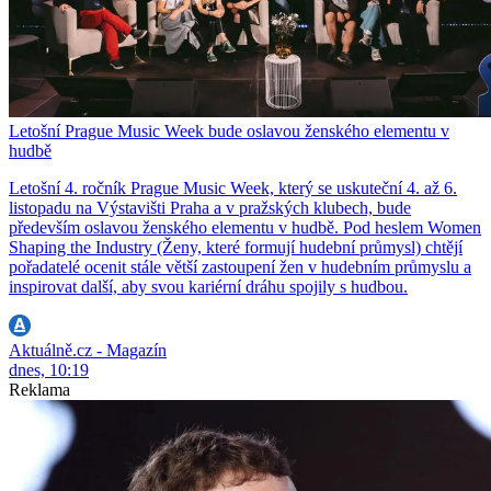
Letošní Prague Music Week bude oslavou ženského elementu v
hudbě
Letošní 4. ročník Prague Music Week, který se uskuteční 4. až 6.
listopadu na Výstavišti Praha a v pražských klubech, bude
především oslavou ženského elementu v hudbě. Pod heslem Women
Shaping the Industry (Ženy, které formují hudební průmysl) chtějí
pořadatelé ocenit stále větší zastoupení žen v hudebním průmyslu a
inspirovat další, aby svou kariérní dráhu spojily s hudbou.
Aktuálně.cz - Magazín
dnes, 10:19
Reklama