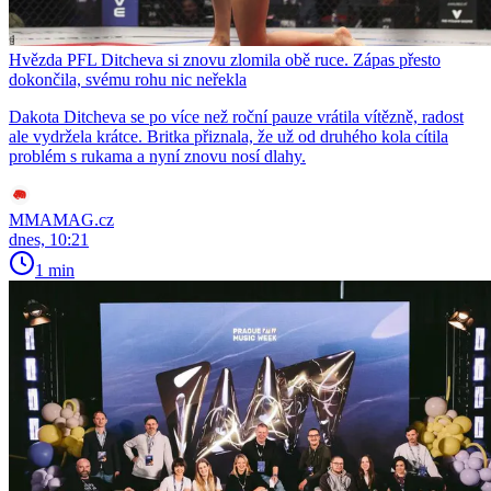
Hvězda PFL Ditcheva si znovu zlomila obě ruce. Zápas přesto
dokončila, svému rohu nic neřekla
Dakota Ditcheva se po více než roční pauze vrátila vítězně, radost
ale vydržela krátce. Britka přiznala, že už od druhého kola cítila
problém s rukama a nyní znovu nosí dlahy.
MMAMAG.cz
dnes, 10:21
1 min