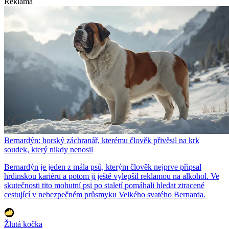
Reklama
Bernardýn: horský záchranář, kterému člověk přivěsil na krk
soudek, který nikdy nenosil
Bernardýn je jeden z mála psů, kterým člověk nejprve připsal
hrdinskou kariéru a potom ji ještě vylepšil reklamou na alkohol. Ve
skutečnosti tito mohutní psi po staletí pomáhali hledat ztracené
cestující v nebezpečném průsmyku Velkého svatého Bernarda.
Žlutá kočka