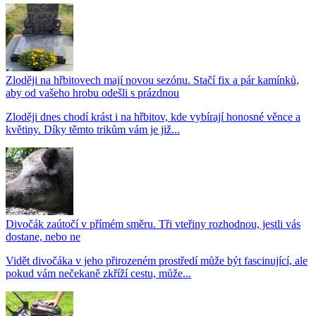
Zloději na hřbitovech mají novou sezónu. Stačí fix a pár kamínků,
aby od vašeho hrobu odešli s prázdnou
Zloději dnes chodí krást i na hřbitov, kde vybírají honosné věnce a
květiny. Díky těmto trikům vám je již...
Divočák zaútočí v přímém směru. Tři vteřiny rozhodnou, jestli vás
dostane, nebo ne
Vidět divočáka v jeho přirozeném prostředí může být fascinující, ale
pokud vám nečekaně zkříží cestu, může...