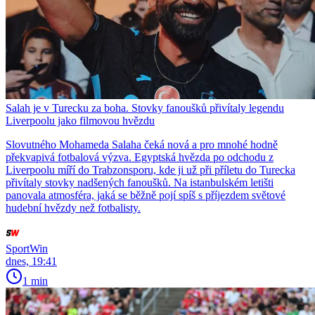
Salah je v Turecku za boha. Stovky fanoušků přivítaly legendu
Liverpoolu jako filmovou hvězdu
Slovutného Mohameda Salaha čeká nová a pro mnohé hodně
překvapivá fotbalová výzva. Egyptská hvězda po odchodu z
Liverpoolu míří do Trabzonsporu, kde ji už při příletu do Turecka
přivítaly stovky nadšených fanoušků. Na istanbulském letišti
panovala atmosféra, jaká se běžně pojí spíš s příjezdem světové
hudební hvězdy než fotbalisty.
SportWin
dnes, 19:41
1 min