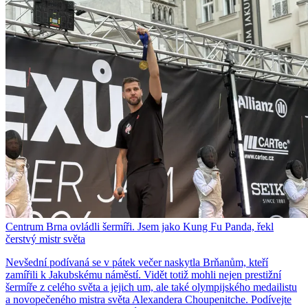
Centrum Brna ovládli šermíři. Jsem jako Kung Fu Panda, řekl
čerstvý mistr světa
Nevšední podívaná se v pátek večer naskytla Brňanům, kteří
zamířili k Jakubskému náměstí. Vidět totiž mohli nejen prestižní
šermíře z celého světa a jejich um, ale také olympijského medailistu
a novopečeného mistra světa Alexandera Choupenitche. Podívejte