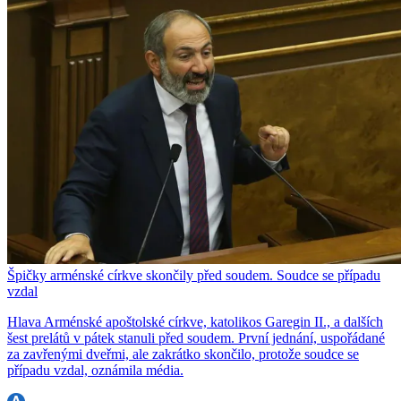
Špičky arménské církve skončily před soudem. Soudce se případu
vzdal
Hlava Arménské apoštolské církve, katolikos Garegin II., a dalších
šest prelátů v pátek stanuli před soudem. První jednání, uspořádané
za zavřenými dveřmi, ale zakrátko skončilo, protože soudce se
případu vzdal, oznámila média.