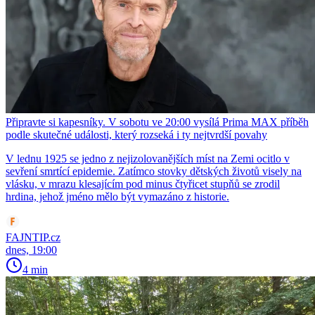
Připravte si kapesníky. V sobotu ve 20:00 vysílá Prima MAX příběh
podle skutečné události, který rozseká i ty nejtvrdší povahy
V lednu 1925 se jedno z nejizolovanějších míst na Zemi ocitlo v
sevření smrtící epidemie. Zatímco stovky dětských životů visely na
vlásku, v mrazu klesajícím pod minus čtyřicet stupňů se zrodil
hrdina, jehož jméno mělo být vymazáno z historie.
FAJNTIP.cz
dnes, 19:00
4 min