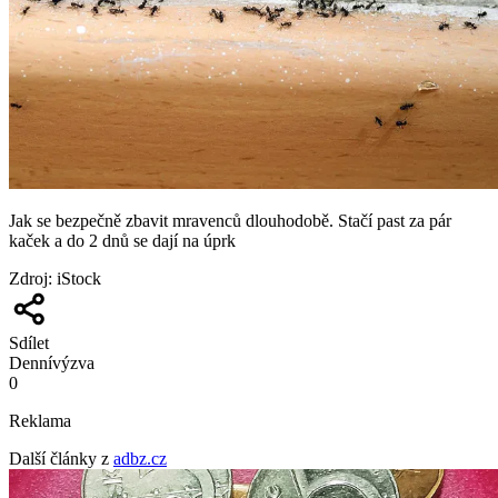
Jak se bezpečně zbavit mravenců dlouhodobě. Stačí past za pár
kaček a do 2 dnů se dají na úprk
Zdroj
:
iStock
Sdílet
Denní
výzva
0
Reklama
Další články z
adbz.cz