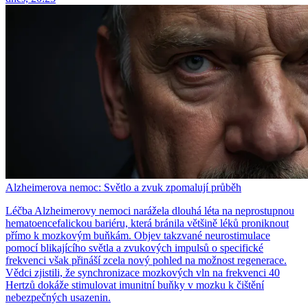
Alzheimerova nemoc: Světlo a zvuk zpomalují průběh
Léčba Alzheimerovy nemoci narážela dlouhá léta na neprostupnou
hematoencefalickou bariéru, která bránila většině léků proniknout
přímo k mozkovým buňkám. Objev takzvané neurostimulace
pomocí blikajícího světla a zvukových impulsů o specifické
frekvenci však přináší zcela nový pohled na možnost regenerace.
Vědci zjistili, že synchronizace mozkových vln na frekvenci 40
Hertzů dokáže stimulovat imunitní buňky v mozku k čištění
nebezpečných usazenin.