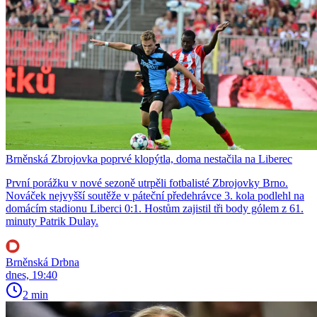
Brněnská Zbrojovka poprvé klopýtla, doma nestačila na Liberec
První porážku v nové sezoně utrpěli fotbalisté Zbrojovky Brno.
Nováček nejvyšší soutěže v páteční předehrávce 3. kola podlehl na
domácím stadionu Liberci 0:1. Hostům zajistil tři body gólem z 61.
minuty Patrik Dulay.
Brněnská Drbna
dnes, 19:40
2 min