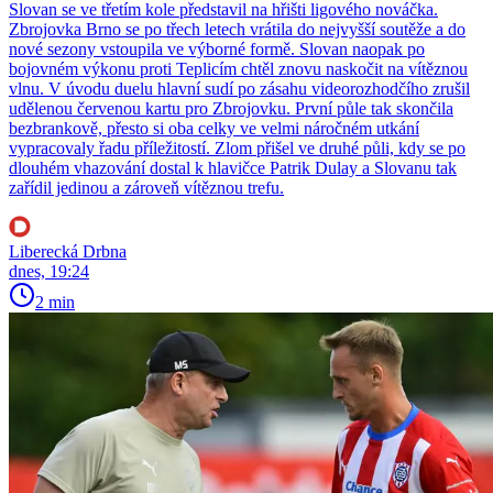
Slovan se ve třetím kole představil na hřišti ligového nováčka.
Zbrojovka Brno se po třech letech vrátila do nejvyšší soutěže a do
nové sezony vstoupila ve výborné formě. Slovan naopak po
bojovném výkonu proti Teplicím chtěl znovu naskočit na vítěznou
vlnu. V úvodu duelu hlavní sudí po zásahu videorozhodčího zrušil
udělenou červenou kartu pro Zbrojovku. První půle tak skončila
bezbrankově, přesto si oba celky ve velmi náročném utkání
vypracovaly řadu příležitostí. Zlom přišel ve druhé půli, kdy se po
dlouhém vhazování dostal k hlavičce Patrik Dulay a Slovanu tak
zařídil jedinou a zároveň vítěznou trefu.
Liberecká Drbna
dnes, 19:24
2 min