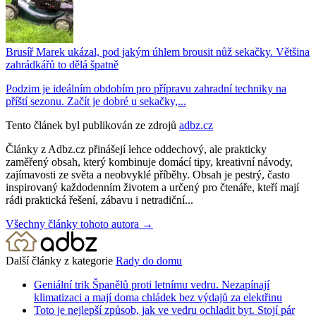
Brusíř Marek ukázal, pod jakým úhlem brousit nůž sekačky. Většina
zahrádkářů to dělá špatně
Podzim je ideálním obdobím pro přípravu zahradní techniky na
příští sezonu. Začít je dobré u sekačky,...
Tento článek byl publikován ze zdrojů
adbz.cz
Články z Adbz.cz přinášejí lehce oddechový, ale prakticky
zaměřený obsah, který kombinuje domácí tipy, kreativní návody,
zajímavosti ze světa a neobvyklé příběhy. Obsah je pestrý, často
inspirovaný každodenním životem a určený pro čtenáře, kteří mají
rádi praktická řešení, zábavu i netradiční...
Všechny články tohoto autora →
Další články z kategorie
Rady do domu
Geniální trik Španělů proti letnímu vedru. Nezapínají
klimatizaci a mají doma chládek bez výdajů za elektřinu
Toto je nejlepší způsob, jak ve vedru ochladit byt. Stojí pár