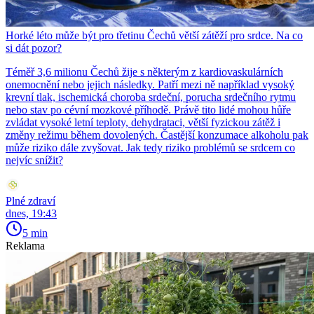
Horké léto může být pro třetinu Čechů větší zátěží pro srdce. Na co
si dát pozor?
Téměř 3,6 milionu Čechů žije s některým z kardiovaskulárních
onemocnění nebo jejich následky. Patří mezi ně například vysoký
krevní tlak, ischemická choroba srdeční, porucha srdečního rytmu
nebo stav po cévní mozkové příhodě. Právě tito lidé mohou hůře
zvládat vysoké letní teploty, dehydrataci, větší fyzickou zátěž i
změny režimu během dovolených. Častější konzumace alkoholu pak
může riziko dále zvyšovat. Jak tedy riziko problémů se srdcem co
nejvíc snížit?
Plné zdraví
dnes, 19:43
5 min
Reklama