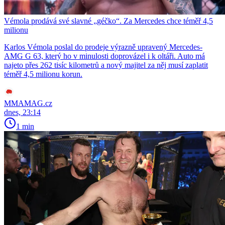
Vémola prodává své slavné „géčko“. Za Mercedes chce téměř 4,5
milionu
Karlos Vémola poslal do prodeje výrazně upravený Mercedes-
AMG G 63, který ho v minulosti doprovázel i k oltáři. Auto má
najeto přes 262 tisíc kilometrů a nový majitel za něj musí zaplatit
téměř 4,5 milionu korun.
MMAMAG.cz
dnes, 23:14
1 min