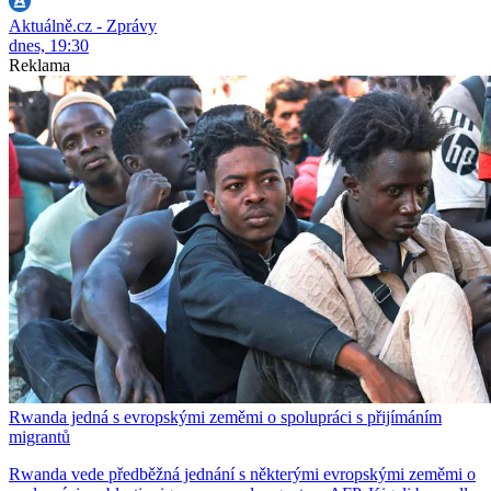
Aktuálně.cz - Zprávy
dnes, 19:30
Reklama
Rwanda jedná s evropskými zeměmi o spolupráci s přijímáním
migrantů
Rwanda vede předběžná jednání s některými evropskými zeměmi o