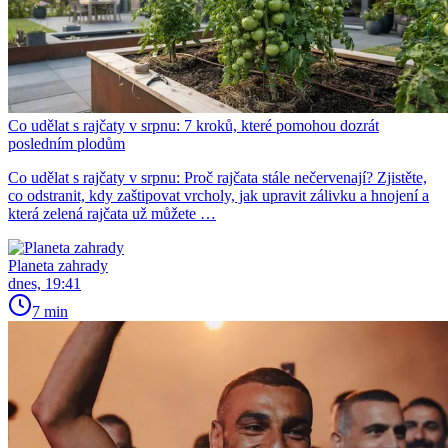
Co udělat s rajčaty v srpnu: 7 kroků, které pomohou dozrát
posledním plodům
Co udělat s rajčaty v srpnu: Proč rajčata stále nečervenají? Zjistěte,
co odstranit, kdy zaštipovat vrcholy, jak upravit zálivku a hnojení a
která zelená rajčata už můžete …
Planeta zahrady
dnes, 19:41
7 min