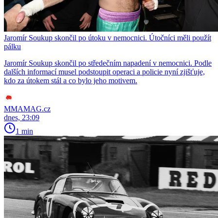
Jaromír Soukup skončil po útoku v nemocnici. Útočníci měli použít
pálku
Jaromír Soukup skončil po středečním napadení v nemocnici. Podle
dalších informací musel podstoupit operaci a policie nyní zjišťuje,
kdo za útokem stál a co bylo jeho motivem.
MMAMAG.cz
dnes, 23:09
1 min