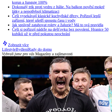
korun a funguje 100%
Dokonalý trik proti vedru z Itálie. Na balkon pověsí mokré
látky a nepotřebují klimatizaci
Češi vysekávají klasické kuchyňské dřezy. Pořizují lepší
zařízení, které ušetří spoustu času i vody
Jak správně zatahovat rolety a žaluzie? Má to svá pravidla
Češi si pořizují nádrže na dešťovku bez povolení. Hranice 50
kubíků už je před pokutou neochrání
Zobrazit více
Lifestyle
Bydlení
Rady do domu
Vybrali jsme pro vás
Magazíny a zajímavosti