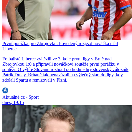
První porážka pro Zbrojovku. Povedený rozjezd nováčka uťal
Liberec
Fotbalisté Liberce zvítězili ve 3. kole první ligy v Brně nad
Zbrojovkou 1:0 a připravili nováčkovi soutěže první porážku v
soutěži. O výhře Slovanu rozhodl po hodině hry slovenský záložník
Patrik Dulay. Brňané tak nenavázali na výtečný start do ligy, kdy
zdolali Spartu a remizovali v Plzni.
Aktuálně.cz - Sport
dnes, 19:15