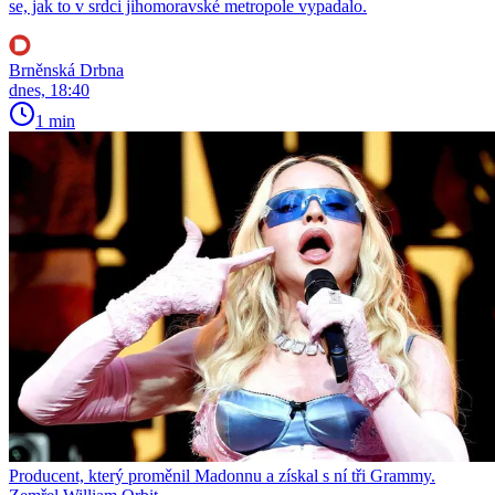
se, jak to v srdci jihomoravské metropole vypadalo.
Brněnská Drbna
dnes, 18:40
1 min
Producent, který proměnil Madonnu a získal s ní tři Grammy.