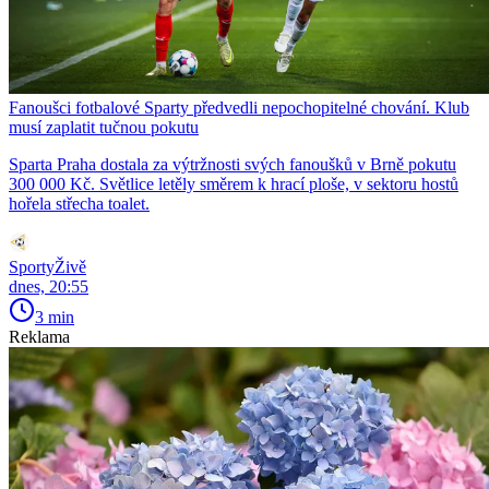
Fanoušci fotbalové Sparty předvedli nepochopitelné chování. Klub
musí zaplatit tučnou pokutu
Sparta Praha dostala za výtržnosti svých fanoušků v Brně pokutu
300 000 Kč. Světlice letěly směrem k hrací ploše, v sektoru hostů
hořela střecha toalet.
SportyŽivě
dnes, 20:55
3 min
Reklama