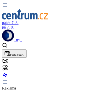
pátek 7. 8.
pá 7. 8.
18°C
Přihlášení
Reklama