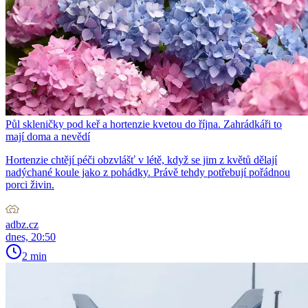
Půl skleničky pod keř a hortenzie kvetou do října. Zahrádkáři to
mají doma a nevědí
Hortenzie chtějí péči obzvlášť v létě, když se jim z květů dělají
nadýchané koule jako z pohádky. Právě tehdy potřebují pořádnou
porci živin.
adbz.cz
dnes, 20:50
2 min