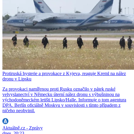
Protiruská hysterie a provokace z Kyjeva, reaguje Kreml na nález
dronu v Lipsku
Za provokaci namířenou proti Rusku označilo v pátek ruské
velvyslanectví v Německu úterní nález dronu s výbušninou na
východoněmeckém letišti Lipsko/Halle. Informuje o tom agentura
DPA. Berlín oficiálně Moskvu v souvislosti s tímto případem z
ničeho neobvinil.
Aktuálně.cz - Zprávy
dnes, 20:23