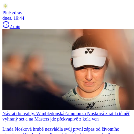
Plné zdraví
dnes, 19:44
2 min
Návrat do reality. Wimbledonská šampionka Nosková ztratila téměř
vyhraný set a na Masters jde překvapivě z kola ven
Linda Nosková hrubě nezvládla svůj první zápas od životního