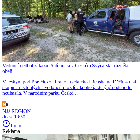
Vedoucí nedbal zákazu. S dětmi si v Českém Švýcarsku rozdělal
oheň
V jeskyni pod Pravčickou bránou nedaleko Hřenska na Děčínsku si
skupina nezletilých s vedoucím rozdělala oheň, který při odchodu
neuhasila. V národním parku České…
Náš REGION
dnes, 18:50
1 min
Reklama