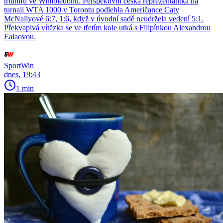
triumfu ve Wimbledonu. Perspektivní česká reprezentantka na
turnaji WTA 1000 v Torontu podlehla Američance Caty
McNallyové 6:7, 1:6, když v úvodní sadě neudržela vedení 5:1.
Překvapivá vítězka se ve třetím kole utká s Filipínkou Alexandrou
Ealaovou.
SportWin
dnes, 19:43
1 min