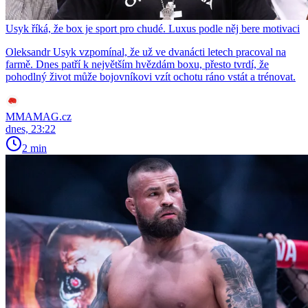
Usyk říká, že box je sport pro chudé. Luxus podle něj bere motivaci
Oleksandr Usyk vzpomínal, že už ve dvanácti letech pracoval na
farmě. Dnes patří k největším hvězdám boxu, přesto tvrdí, že
pohodlný život může bojovníkovi vzít ochotu ráno vstát a trénovat.
MMAMAG.cz
dnes, 23:22
2 min