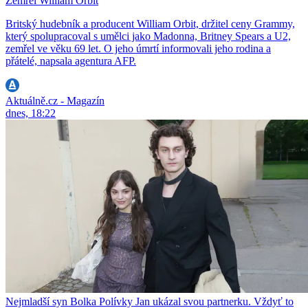
Zemřel William Orbit
Britský hudebník a producent William Orbit, držitel ceny Grammy,
který spolupracoval s umělci jako Madonna, Britney Spears a U2,
zemřel ve věku 69 let. O jeho úmrtí informovali jeho rodina a
přátelé, napsala agentura AFP.
Aktuálně.cz - Magazín
dnes, 18:22
Nejmladší syn Bolka Polívky Jan ukázal svou partnerku. Vždyť to