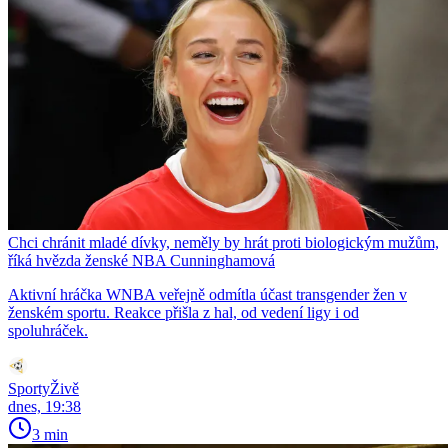
Chci chránit mladé dívky, neměly by hrát proti biologickým mužům,
říká hvězda ženské NBA Cunninghamová
Aktivní hráčka WNBA veřejně odmítla účast transgender žen v
ženském sportu. Reakce přišla z hal, od vedení ligy i od
spoluhráček.
SportyŽivě
dnes, 19:38
3 min