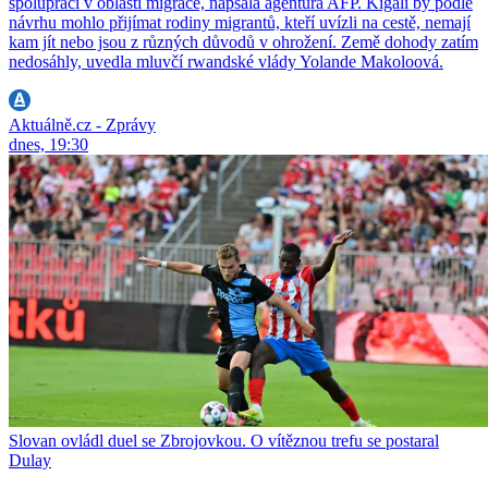
spolupráci v oblasti migrace, napsala agentura AFP. Kigali by podle
návrhu mohlo přijímat rodiny migrantů, kteří uvízli na cestě, nemají
kam jít nebo jsou z různých důvodů v ohrožení. Země dohody zatím
nedosáhly, uvedla mluvčí rwandské vlády Yolande Makoloová.
Aktuálně.cz - Zprávy
dnes, 19:30
Slovan ovládl duel se Zbrojovkou. O vítěznou trefu se postaral
Dulay