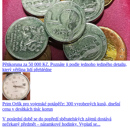
Pětikoruna za 50 000 Kč. Poznáte ji podle jednoho jediného detailu,
který většina lidí přehlédne
Prim Orlík pro vojenské potápěče: 300 vyrobených kusů, dnešní
cena v desítkách tisíc korun
V poslední době se do popředí sběratelských zájmů dostává
nečekaný předmět – náramkové hodinky. Vyplatí se...