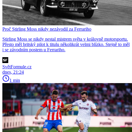
Proč Stirling Moss nikdy nezávodil za Ferrariho
Stirling Moss se nikdy nestal mistrem světa v královně motorsportu.
Přesto měl britský pilot k titulu několikrát velmi blízko. Stejně to měl
i se závodním postem u Ferrariho.
SvětFormule.cz
dnes, 21:24
1 min