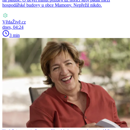
hospodářské budovy u obce Mamony. Nepřežil nikdo.
VědaŽivě.cz
dnes, 04:24
3 min