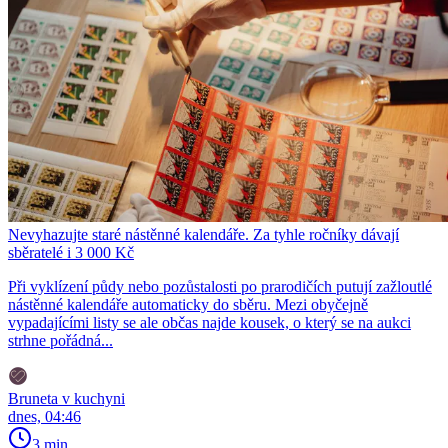
Nevyhazujte staré nástěnné kalendáře. Za tyhle ročníky dávají
sběratelé i 3 000 Kč
Při vyklízení půdy nebo pozůstalosti po prarodičích putují zažloutlé
nástěnné kalendáře automaticky do sběru. Mezi obyčejně
vypadajícími listy se ale občas najde kousek, o který se na aukci
strhne pořádná...
Bruneta v kuchyni
dnes, 04:46
3 min