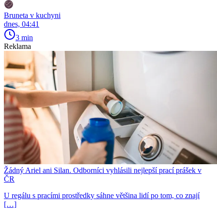
Bruneta v kuchyni
dnes, 04:41
3 min
Reklama
Žádný Ariel ani Silan. Odborníci vyhlásili nejlepší prací prášek v
ČR
U regálu s pracími prostředky sáhne většina lidí po tom, co znají
[…]