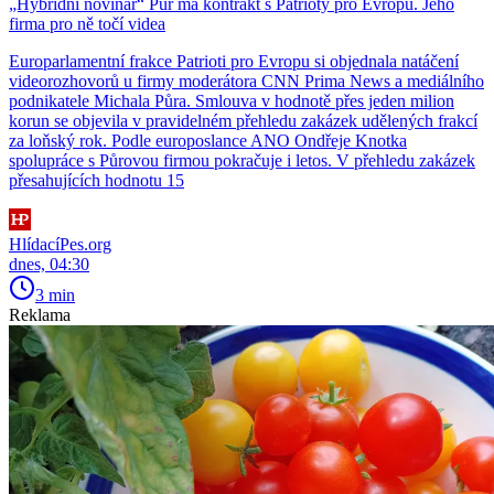
„Hybridní novinář“ Půr má kontrakt s Patrioty pro Evropu. Jeho
firma pro ně točí videa
Europarlamentní frakce Patrioti pro Evropu si objednala natáčení
videorozhovorů u firmy moderátora CNN Prima News a mediálního
podnikatele Michala Půra. Smlouva v hodnotě přes jeden milion
korun se objevila v pravidelném přehledu zakázek udělených frakcí
za loňský rok. Podle europoslance ANO Ondřeje Knotka
spolupráce s Půrovou firmou pokračuje i letos. V přehledu zakázek
přesahujících hodnotu 15
HlídacíPes.org
dnes, 04:30
3 min
Reklama