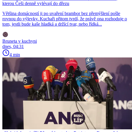
kterou Češi denně vylévají do dřezu
Většina domácností ji po uvaření brambor bez přemýšlení pošle
rovnou do výlevky. Kuchaři přitom tvrdí, že právě ona rozhoduje o
tom, jestli bude kaše hladká a držící tvar, nebo řídká...
Bruneta v kuchyni
dnes, 04:31
4 min