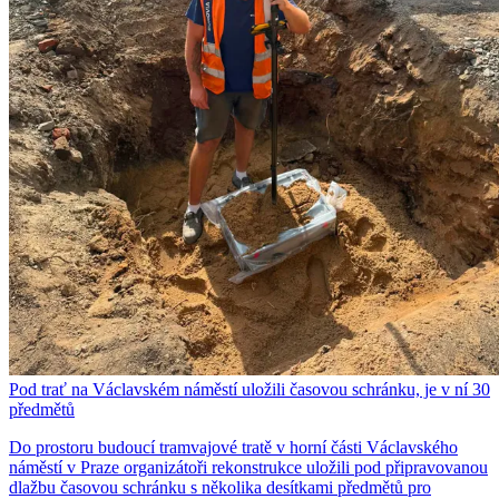
Pod trať na Václavském náměstí uložili časovou schránku, je v ní 30
předmětů
Do prostoru budoucí tramvajové tratě v horní části Václavského
náměstí v Praze organizátoři rekonstrukce uložili pod připravovanou
dlažbu časovou schránku s několika desítkami předmětů pro