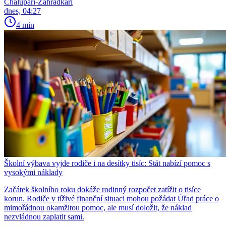
Chalupáři-Zahrádkáři
dnes, 04:27
4 min
Školní výbava vyjde rodiče i na desítky tisíc: Stát nabízí pomoc s
vysokými náklady
Začátek školního roku dokáže rodinný rozpočet zatížit o tisíce
korun. Rodiče v tíživé finanční situaci mohou požádat Úřad práce o
mimořádnou okamžitou pomoc, ale musí doložit, že náklad
nezvládnou zaplatit sami.