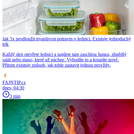
Jak 5x prodloužit trvanlivost potravin v lednici. Existuje jednoduchý
trik
Každý den otevřete lednici a najdete tam zaschlou šunкu, zhnědlý
salát nebo maso, které už páchne. Vyhodíte to a koupíte nové.
Přitom existuje způsob, jak tohle zastavit jednou provždy.
FAJNTIP.cz
dnes, 04:30
3 min