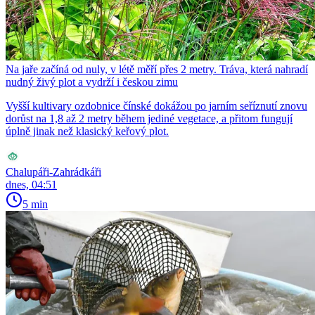
Na jaře začíná od nuly, v létě měří přes 2 metry. Tráva, která nahradí
nudný živý plot a vydrží i českou zimu
Vyšší kultivary ozdobnice čínské dokážou po jarním seříznutí znovu
dorůst na 1,8 až 2 metry během jediné vegetace, a přitom fungují
úplně jinak než klasický keřový plot.
Chalupáři-Zahrádkáři
dnes, 04:51
5 min