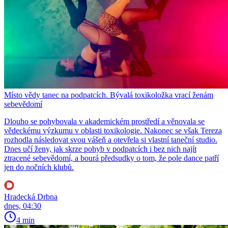
Místo vědy tanec na podpatcích. Bývalá toxikoložka vrací ženám
sebevědomí
Dlouho se pohybovala v akademickém prostředí a věnovala se
vědeckému výzkumu v oblasti toxikologie. Nakonec se však Tereza
rozhodla následovat svou vášeň a otevřela si vlastní taneční studio.
Dnes učí ženy, jak skrze pohyb v podpatcích i bez nich najít
ztracené sebevědomí, a bourá předsudky o tom, že pole dance patří
jen do nočních klubů.
Hradecká Drbna
dnes, 04:30
4 min