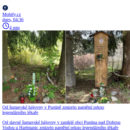
Mobify.cz
dnes, 04:36
4 min
Od šumavské hájovny v Pustině zmizelo pamětní prkno
legendárního lékaře
Od slavné šumavské hájovny v zaniklé obci Pustina nad Dobrou
Vodou u Hartmanic zmizelo pamětní prkno legendárního lékaře