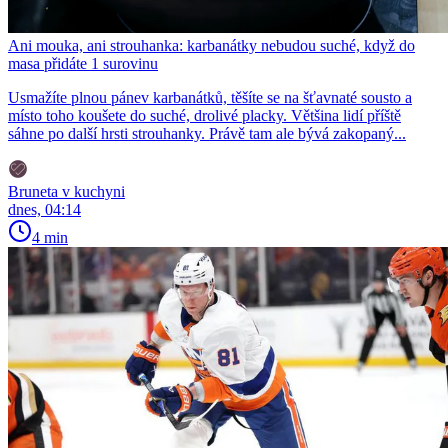
Ani mouka, ani strouhanka: karbanátky nebudou suché, když do
masa přidáte 1 surovinu
Usmažíte plnou pánev karbanátků, těšíte se na šťavnaté sousto a
místo toho koušete do suché, drolivé placky. Většina lidí příště
sáhne po další hrsti strouhanky. Právě tam ale bývá zakopaný...
Bruneta v kuchyni
dnes, 04:14
4 min