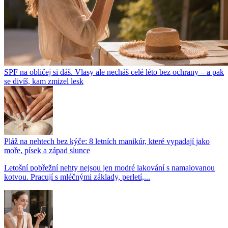
SPF na obličej si dáš. Vlasy ale necháš celé léto bez ochrany – a pak
se divíš, kam zmizel lesk
Pláž na nehtech bez kýče: 8 letních manikúr, které vypadají jako
moře, písek a západ slunce
Letošní pobřežní nehty nejsou jen modré lakování s namalovanou
kotvou. Pracují s mléčnými základy, perletí,...