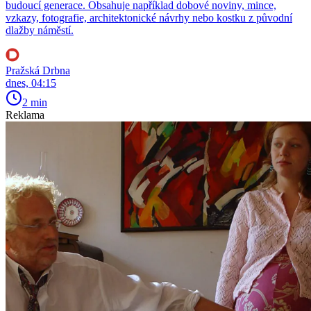
budoucí generace. Obsahuje například dobové noviny, mince,
vzkazy, fotografie, architektonické návrhy nebo kostku z původní
dlažby náměstí.
Pražská Drbna
dnes, 04:15
2 min
Reklama