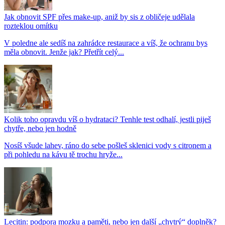
Jak obnovit SPF přes make-up, aniž by sis z obličeje udělala
rozteklou omítku
V poledne ale sedíš na zahrádce restaurace a víš, že ochranu bys
měla obnovit. Jenže jak? Přetřít celý...
Kolik toho opravdu víš o hydrataci? Tenhle test odhalí, jestli piješ
chytře, nebo jen hodně
Nosíš všude lahev, ráno do sebe pošleš sklenici vody s citronem a
při pohledu na kávu tě trochu hryže...
Lecitin: podpora mozku a paměti, nebo jen další „chytrý“ doplněk?