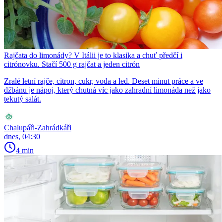
Rajčata do limonády? V Itálii je to klasika a chuť předčí i
citrónovku. Stačí 500 g rajčat a jeden citrón
Zralé letní rajče, citron, cukr, voda a led. Deset minut práce a ve
džbánu je nápoj, který chutná víc jako zahradní limonáda než jako
tekutý salát.
Chalupáři-Zahrádkáři
dnes, 04:30
4 min