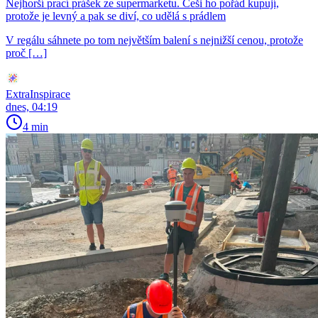
Nejhorší prací prášek ze supermarketu. Češi ho pořád kupují,
protože je levný a pak se diví, co udělá s prádlem
V regálu sáhnete po tom největším balení s nejnižší cenou, protože
proč […]
ExtraInspirace
dnes, 04:19
4 min