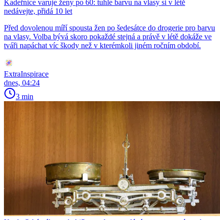
Kadeřnice varuje ženy po 60: tuhle barvu na vlasy si v létě
nedávejte, přidá 10 let
Před dovolenou míří spousta žen po šedesátce do drogerie pro barvu
na vlasy. Volba bývá skoro pokaždé stejná a právě v létě dokáže ve
tváři napáchat víc škody než v kterémkoli jiném ročním období.
ExtraInspirace
dnes, 04:24
3 min