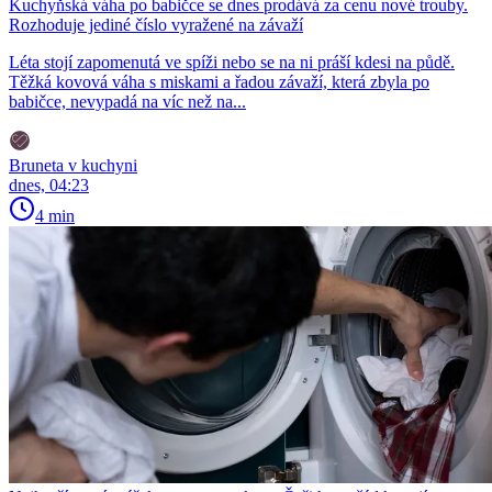
Kuchyňská váha po babičce se dnes prodává za cenu nové trouby.
Rozhoduje jediné číslo vyražené na závaží
Léta stojí zapomenutá ve spíži nebo se na ni práší kdesi na půdě.
Těžká kovová váha s miskami a řadou závaží, která zbyla po
babičce, nevypadá na víc než na...
Bruneta v kuchyni
dnes, 04:23
4 min