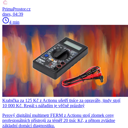
PrimaProstor.cz
dnes, 04:39
4 min
Krabička za 125 Kč z Actionu ušetří tisíce za opraváře, jindy stojí
10 000 Kč. Regál s nářadím je věčně prázdný
Perový digitální multimetr FERM z Actionu stojí zlomek ceny
profesionálních přístrojů za téměř 20 tisíc Kč, a přitom zvládne
základní domácí diagnostiku.