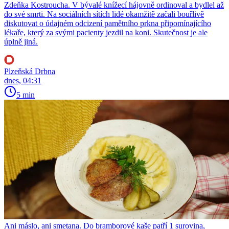
Zdeňka Kostroucha. V bývalé knížecí hájovně ordinoval a bydlel až
do své smrti. Na sociálních sítích lidé okamžitě začali bouřlivě
diskutovat o údajném odcizení pamětního prkna připomínajícího
lékaře, který za svými pacienty jezdil na koni. Skutečnost je ale
úplně jiná.
Plzeňská Drbna
dnes, 04:31
5 min
Ani máslo, ani smetana. Do bramborové kaše patří 1 surovina,