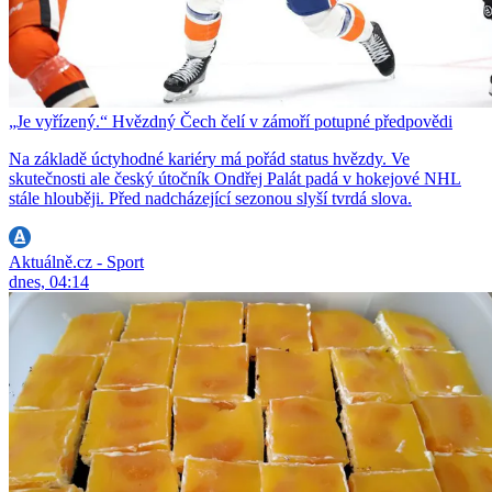
„Je vyřízený.“ Hvězdný Čech čelí v zámoří potupné předpovědi
Na základě úctyhodné kariéry má pořád status hvězdy. Ve
skutečnosti ale český útočník Ondřej Palát padá v hokejové NHL
stále hlouběji. Před nadcházející sezonou slyší tvrdá slova.
Aktuálně.cz - Sport
dnes, 04:14