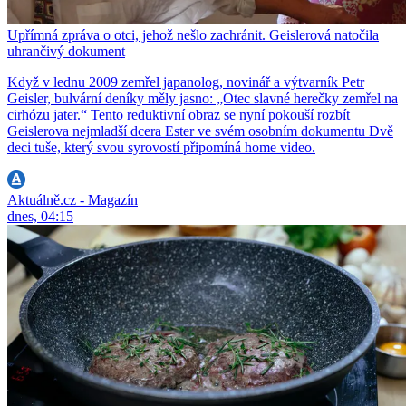
Upřímná zpráva o otci, jehož nešlo zachránit. Geislerová natočila
uhrančivý dokument
Když v lednu 2009 zemřel japanolog, novinář a výtvarník Petr
Geisler, bulvární deníky měly jasno: „Otec slavné herečky zemřel na
cirhózu jater.“ Tento reduktivní obraz se nyní pokouší rozbít
Geislerova nejmladší dcera Ester ve svém osobním dokumentu Dvě
deci tuše, který svou syrovostí připomíná home video.
Aktuálně.cz - Magazín
dnes, 04:15