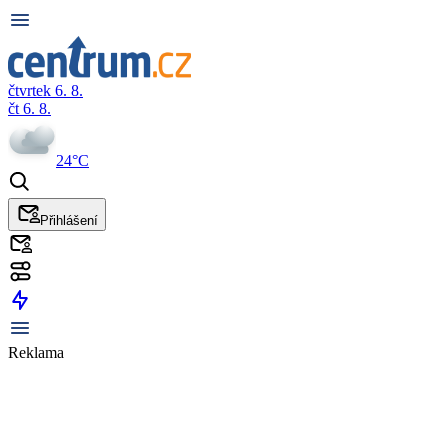
čtvrtek 6. 8.
čt 6. 8.
24°C
Přihlášení
Reklama