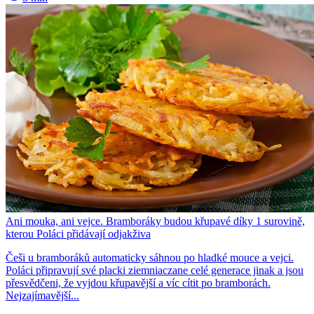
Ani mouka, ani vejce. Bramboráky budou křupavé díky 1 surovině,
kterou Poláci přidávají odjakživa
Češi u bramboráků automaticky sáhnou po hladké mouce a vejci.
Poláci připravují své placki ziemniaczane celé generace jinak a jsou
přesvědčeni, že vyjdou křupavější a víc cítit po bramborách.
Nejzajímavější...