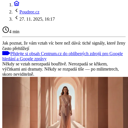
Poudree.cz
27. 11. 2025, 16:17
4 min
Jak poznat, že vám vztah víc bere než dává: tiché signály, které ženy
často přehlížejí
Přidejte si obsah Centrum.cz do oblíbených zdrojů pro Google
hledání a Google zprávy
Někdy se vztah nerozpadá bouřlivě. Nerozpadá se křikem,
výčitkami ani dramaty. Někdy se rozpadá tiše — po milimetrech,
skoro neviditelně.