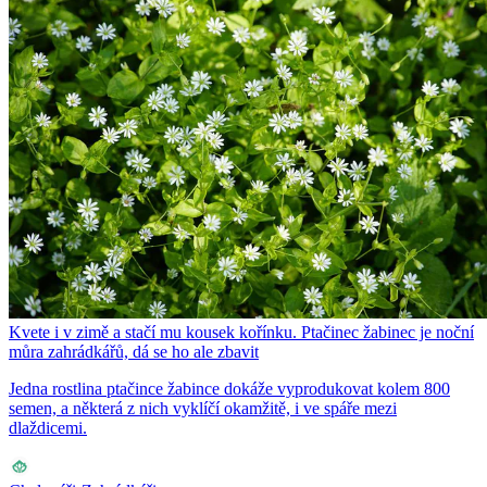
Kvete i v zimě a stačí mu kousek kořínku. Ptačinec žabinec je noční
můra zahrádkářů, dá se ho ale zbavit
Jedna rostlina ptačince žabince dokáže vyprodukovat kolem 800
semen, a některá z nich vyklíčí okamžitě, i ve spáře mezi
dlaždicemi.