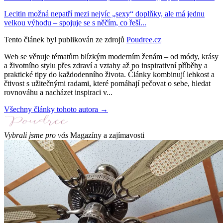
Lecitin možná nepatří mezi nejvíc „sexy“ doplňky, ale má jednu
velkou výhodu – spojuje se s něčím, co řeší...
Tento článek byl publikován ze zdrojů
Poudree.cz
Web se věnuje tématům blízkým moderním ženám – od módy, krásy
a životního stylu přes zdraví a vztahy až po inspirativní příběhy a
praktické tipy do každodenního života. Články kombinují lehkost a
čtivost s užitečnými radami, které pomáhají pečovat o sebe, hledat
rovnováhu a nacházet inspiraci v...
Všechny články tohoto autora →
Vybrali jsme pro vás
Magazíny a zajímavosti