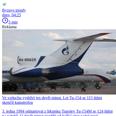
Byznys trendy
dnes, 04:25
3 min
Reklama
Ve vzduchu vydržel jen devět minut. Let Tu-154 se 115 lidmi
skončil katastrofou
3. ledna 1994 odstartoval z Irkutsku Tupolev Tu-154M se 124 lidmi
na palubě. O devět minut později už hořící stroj padal mezi