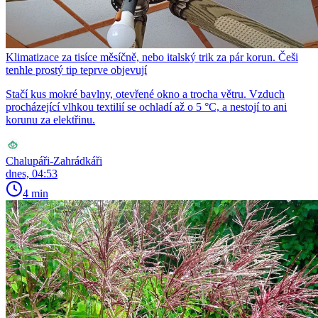
Klimatizace za tisíce měsíčně, nebo italský trik za pár korun. Češi
tenhle prostý tip teprve objevují
Stačí kus mokré bavlny, otevřené okno a trocha větru. Vzduch
procházející vlhkou textilií se ochladí až o 5 °C, a nestojí to ani
korunu za elektřinu.
Chalupáři-Zahrádkáři
dnes, 04:53
4 min