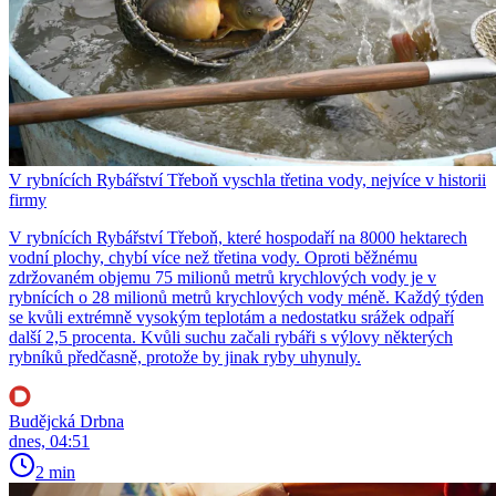
V rybnících Rybářství Třeboň vyschla třetina vody, nejvíce v historii
firmy
V rybnících Rybářství Třeboň, které hospodaří na 8000 hektarech
vodní plochy, chybí více než třetina vody. Oproti běžnému
zdržovaném objemu 75 milionů metrů krychlových vody je v
rybnících o 28 milionů metrů krychlových vody méně. Každý týden
se kvůli extrémně vysokým teplotám a nedostatku srážek odpaří
další 2,5 procenta. Kvůli suchu začali rybáři s výlovy některých
rybníků předčasně, protože by jinak ryby uhynuly.
Budějcká Drbna
dnes, 04:51
2 min