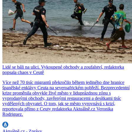
Lidé se báli na ulici. Vykoupené obchody a zoufalství, redaktorka
popsala chaos v Ceutě
Více než 70 tisíc migrantů překročilo během jediného dne hranice
španělské enklávy Ceuta na severoafrickém pobřeží. Bezprecedentní
krize proměnila obvykle živé město v liduprázdnou zónu s
vyprodanými obchody, zavřenými restauracemi a desítkami tisíc
vyděšených obyvatel. O tom, jak se město vyrovnává s krizí,
reportovala přímo z Ceuty redaktorka Aktuálně.cz Veronika
Rodriguez.
Aktuálně.cz - Zprávy