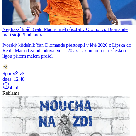
Nejdražší hráč Realu Madrid měl působit v Olomouci. Diomande
nyní stojí tři miliardy.
Ivorský křídelník Yan Diomande přestoupil v létě 2026 z Lipska do
Realu Madrid za odhadovaných 120 až 125 milionů eur. Českou
ligou přitom málem prošel.
SportyŽivě
dnes, 12:48
4 min
Reklama