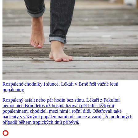
Rozpálené chodníky i slunce. Lékaři v Brně řeší vážné letní
popáleniny
Rozpálený asfalt nebo pár hodin bez stínu. Lékaři z Fakultní
nemocnice Brno letos už hospitalizovali pět lidí s těžkými
popáleninami chodidel, mezi nimi i roční dítě. Ošetřovali také
pacienty s vážnými popáleninami od slunce a varují, že podobných
případů během tropických dnů přibývá.