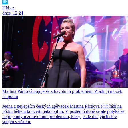
HN.cz
dnes, 12:24
Martina Pártlová bojuje se zdravotním problémem. Zradil ji mozek
na pódiu
Jedna z nejlepších českých zpěvaček Martina Pártlová (47) řádí na
pódiu během koncertu jako tajfun. V poslední době se ale potýká se
nepříjemným zdravotním problémem, který je ale dle jejích slov
spojen s věkem.