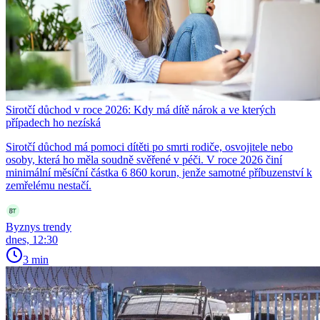
Sirotčí důchod v roce 2026: Kdy má dítě nárok a ve kterých
případech ho nezíská
Sirotčí důchod má pomoci dítěti po smrti rodiče, osvojitele nebo
osoby, která ho měla soudně svěřené v péči. V roce 2026 činí
minimální měsíční částka 6 860 korun, jenže samotné příbuzenství k
zemřelému nestačí.
Byznys trendy
dnes, 12:30
3 min