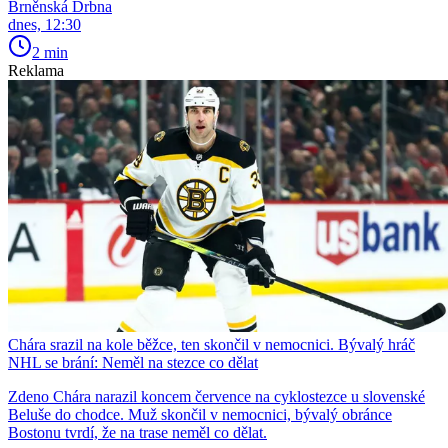
Brněnská Drbna
dnes, 12:30
2 min
Reklama
Chára srazil na kole běžce, ten skončil v nemocnici. Bývalý hráč
NHL se brání: Neměl na stezce co dělat
Zdeno Chára narazil koncem července na cyklostezce u slovenské
Beluše do chodce. Muž skončil v nemocnici, bývalý obránce
Bostonu tvrdí, že na trase neměl co dělat.