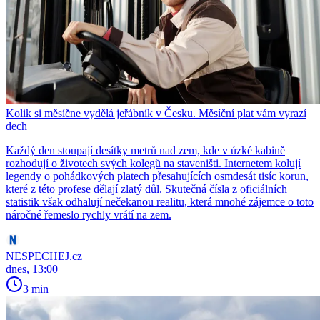
Kolik si měsíčne vydělá jeřábník v Česku. Měsíční plat vám vyrazí
dech
Každý den stoupají desítky metrů nad zem, kde v úzké kabině
rozhodují o životech svých kolegů na staveništi. Internetem kolují
legendy o pohádkových platech přesahujících osmdesát tisíc korun,
které z této profese dělají zlatý důl. Skutečná čísla z oficiálních
statistik však odhalují nečekanou realitu, která mnohé zájemce o toto
náročné řemeslo rychly vrátí na zem.
NESPECHEJ.cz
dnes, 13:00
3 min