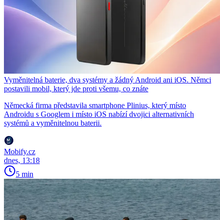
Vyměnitelná baterie, dva systémy a žádný Android ani iOS. Němci
postavili mobil, který jde proti všemu, co znáte
Německá firma představila smartphone Plinius, který místo
Androidu s Googlem i místo iOS nabízí dvojici alternativních
systémů a vyměnitelnou baterii.
Mobify.cz
dnes, 13:18
5 min