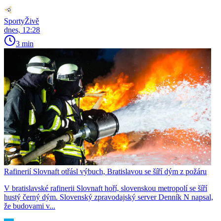
SportyŽivě
dnes, 12:28
3 min
Rafinerií Slovnaft otřásl výbuch, Bratislavou se šíří dým z požáru
V bratislavské rafinerii Slovnaft hoří, slovenskou metropolí se šíří
hustý černý dým. Slovenský zpravodajský server Denník N napsal,
že budovami v...