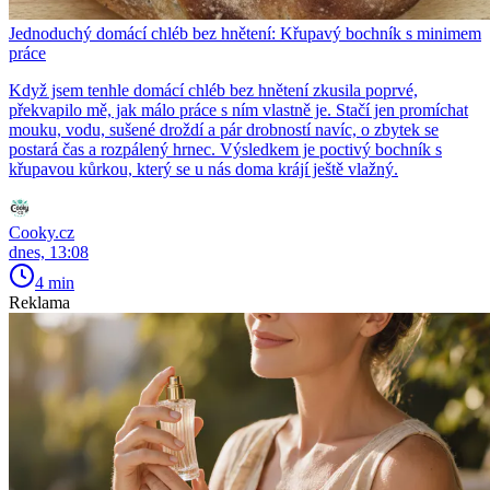
Jednoduchý domácí chléb bez hnětení: Křupavý bochník s minimem
práce
Když jsem tenhle domácí chléb bez hnětení zkusila poprvé,
překvapilo mě, jak málo práce s ním vlastně je. Stačí jen promíchat
mouku, vodu, sušené droždí a pár drobností navíc, o zbytek se
postará čas a rozpálený hrnec. Výsledkem je poctivý bochník s
křupavou kůrkou, který se u nás doma krájí ještě vlažný.
Cooky.cz
dnes, 13:08
4 min
Reklama