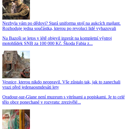
Nezbyla vám po dědovi? Stará uniforma stojí na aukcích majlant.
Rozhoduje jedna součástka, kterou po revoluci lidé vyhazovali
Na Bazoši se letos v létě objevil inzerát na kompletní výstroj
motohlídek SNB za 100 000 Kč. Škoda Fabia z...
Vesnice, kterou nikdo neopravil. Vše zůstalo tak, jak to zanechali
vrazi před jedenaosmdesáti lety
Oradour-sur-Glane není muzeum s vitrínami a popiskami. Je to celé
tělo obce ponechané v rozvratu: zrezivělé...