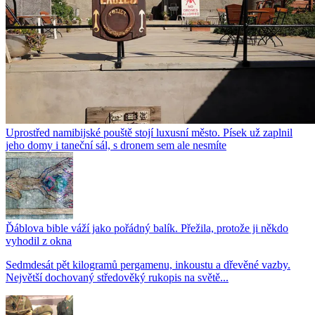
Uprostřed namibijské pouště stojí luxusní město. Písek už zaplnil
jeho domy i taneční sál, s dronem sem ale nesmíte
Ďáblova bible váží jako pořádný balík. Přežila, protože ji někdo
vyhodil z okna
Sedmdesát pět kilogramů pergamenu, inkoustu a dřevěné vazby.
Největší dochovaný středověký rukopis na světě...