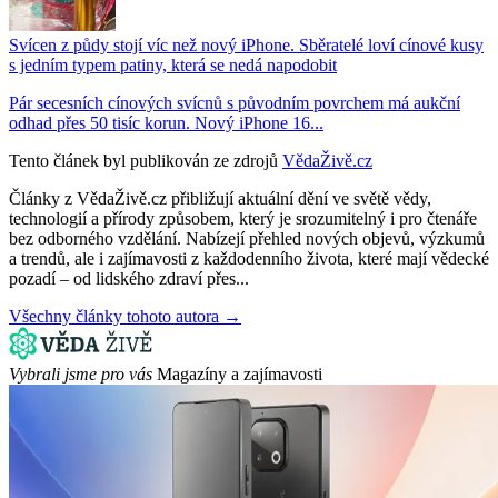
Svícen z půdy stojí víc než nový iPhone. Sběratelé loví cínové kusy
s jedním typem patiny, která se nedá napodobit
Pár secesních cínových svícnů s původním povrchem má aukční
odhad přes 50 tisíc korun. Nový iPhone 16...
Tento článek byl publikován ze zdrojů
VědaŽivě.cz
Články z VědaŽivě.cz přibližují aktuální dění ve světě vědy,
technologií a přírody způsobem, který je srozumitelný i pro čtenáře
bez odborného vzdělání. Nabízejí přehled nových objevů, výzkumů
a trendů, ale i zajímavosti z každodenního života, které mají vědecké
pozadí – od lidského zdraví přes...
Všechny články tohoto autora →
Vybrali jsme pro vás
Magazíny a zajímavosti