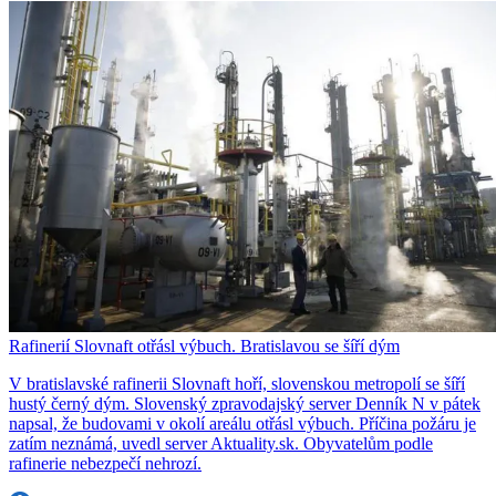
Rafinerií Slovnaft otřásl výbuch. Bratislavou se šíří dým
V bratislavské rafinerii Slovnaft hoří, slovenskou metropolí se šíří
hustý černý dým. Slovenský zpravodajský server Denník N v pátek
napsal, že budovami v okolí areálu otřásl výbuch. Příčina požáru je
zatím neznámá, uvedl server Aktuality.sk. Obyvatelům podle
rafinerie nebezpečí nehrozí.