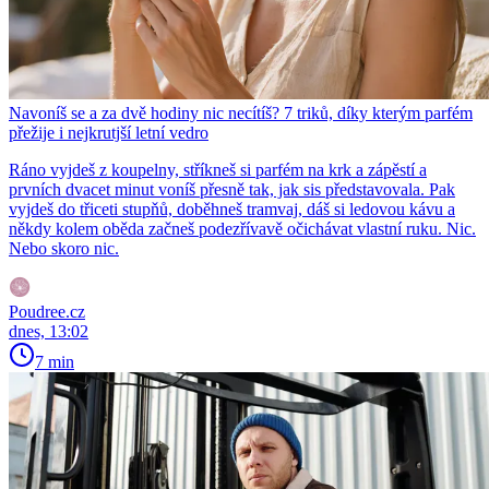
Navoníš se a za dvě hodiny nic necítíš? 7 triků, díky kterým parfém
přežije i nejkrutjší letní vedro
Ráno vyjdeš z koupelny, stříkneš si parfém na krk a zápěstí a
prvních dvacet minut voníš přesně tak, jak sis představovala. Pak
vyjdeš do třiceti stupňů, doběhneš tramvaj, dáš si ledovou kávu a
někdy kolem oběda začneš podezřívavě očichávat vlastní ruku. Nic.
Nebo skoro nic.
Poudree.cz
dnes, 13:02
7 min