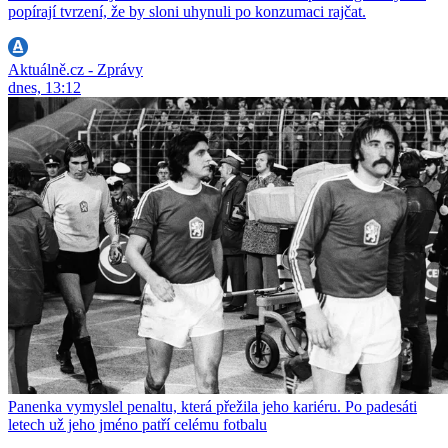
popírají tvrzení, že by sloni uhynuli po konzumaci rajčat.
Aktuálně.cz - Zprávy
dnes, 13:12
Panenka vymyslel penaltu, která přežila jeho kariéru. Po padesáti
letech už jeho jméno patří celému fotbalu