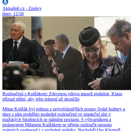
Aktuálně.cz - Zprávy
dnes, 12:56
Rozloučení s Knížákem: Zdrcenou vdovu museli podpírat, Klaus
přiznal přání, aby jeho trápení už skončilo
Milan Knížák byl jednou z nejsvéráznějších postav české kultury a
dnes s ním proběhlo poslední rozloučení ve smuteční síni v
pražských Strašnicích se státními poctami. S výtvarníkem a
pedagogem Milanem Knížákem se přijelo rozloučit spoustu
známých osobností i z vrcholné politiky. Nechyběl Oto Klempíř