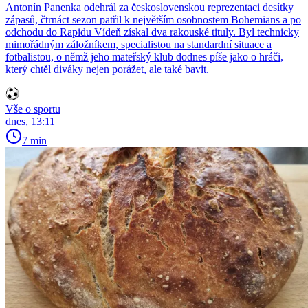
Antonín Panenka odehrál za československou reprezentaci desítky
zápasů, čtrnáct sezon patřil k největším osobnostem Bohemians a po
odchodu do Rapidu Vídeň získal dva rakouské tituly. Byl technicky
mimořádným záložníkem, specialistou na standardní situace a
fotbalistou, o němž jeho mateřský klub dodnes píše jako o hráči,
který chtěl diváky nejen porážet, ale také bavit.
Vše o sportu
dnes, 13:11
7 min