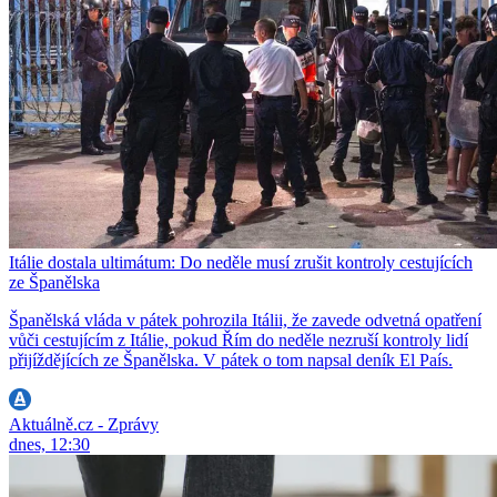
Itálie dostala ultimátum: Do neděle musí zrušit kontroly cestujících
ze Španělska
Španělská vláda v pátek pohrozila Itálii, že zavede odvetná opatření
vůči cestujícím z Itálie, pokud Řím do neděle nezruší kontroly lidí
přijíždějících ze Španělska. V pátek o tom napsal deník El País.
Aktuálně.cz - Zprávy
dnes, 12:30