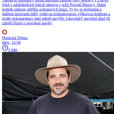
Takřka tři kilometry břehů hlavního ramene řeky Moravy v Litovli
čeká v následujících letech obnova v režii Povodí Moravy. Státní
podnik plánuje údržbu ochranných hrází. Ty by se terénními a
dalšími úpravami měly vrátit na kolaudovanou výškovou hodnotu a
podle dokumentace také mírně navýšit. Litovelský stavební úřad již
zahájil řízení o povolení stavby.
Hanácká Drbna
dnes, 12:58
3 min