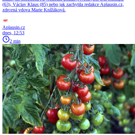
(63), Václav Klaus (85) nebo jak zachytila redakce Aplausin.cz,
zdrcená vdova Marie Knížáková.
Aplausin.cz
dnes, 12:53
2 min