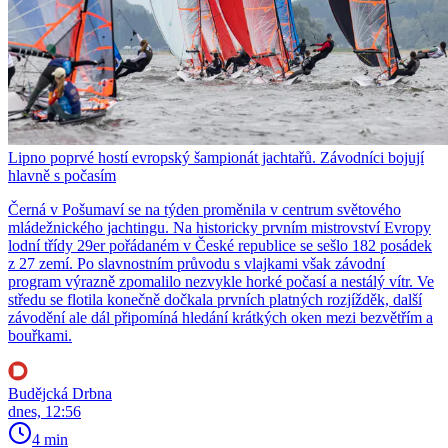
Lipno poprvé hostí evropský šampionát jachtařů. Závodníci bojují
hlavně s počasím
Černá v Pošumaví se na týden proměnila v centrum světového
mládežnického jachtingu. Na historicky prvním mistrovství Evropy
lodní třídy 29er pořádaném v České republice se sešlo 182 posádek
z 27 zemí. Po slavnostním průvodu s vlajkami však závodní
program výrazně zpomalilo nezvykle horké počasí a nestálý vítr. Ve
středu se flotila konečně dočkala prvních platných rozjížděk, další
závodění ale dál připomíná hledání krátkých oken mezi bezvětřím a
bouřkami.
Budějcká Drbna
dnes, 12:56
4 min