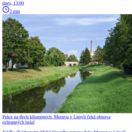
dnes, 13:00
3 min
Práce na třech kilometrech. Moravu v Litovli čeká obnova
ochranných hrází