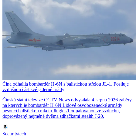
Čína odhalila bombardér H-6N s balistickou střelou JL-1. Posiluje
vzdušnou část své jaderné triády
Čínská státní televize CCTV News odvysílala 4. srpna 2026 záběry,
na kterých je bombardér H-6N Lidové osvobozenecké armády
nesoucí balistickou raketu Jinglei-1 odpalovanou ze vzduchu,
doprovázený nejméně dvěma stíhačkami stealth J-20.
Securitytech