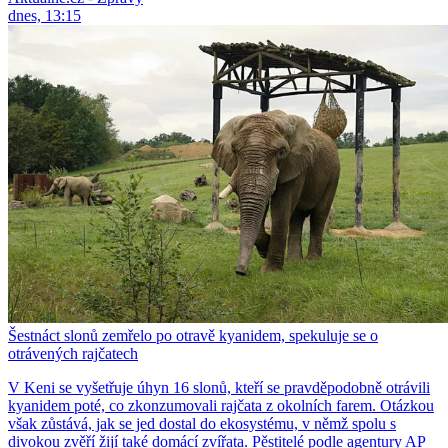
dnes, 13:15
Šestnáct slonů zemřelo po otravě kyanidem, spekuluje se o
otrávených rajčatech
V Keni se vyšetřuje úhyn 16 slonů, kteří se pravděpodobně otrávili
kyanidem poté, co zkonzumovali rajčata z okolních farem. Otázkou
však zůstává, jak se jed dostal do ekosystému, v němž spolu s
divokou zvěří žijí také domácí zvířata. Pěstitelé podle agentury AP