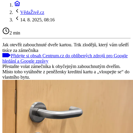
VědaŽivě.cz
14. 8. 2025, 08:16
2 min
Jak otevřít zabouchnuté dveře kartou. Trik zlodějů, který vám ušetří
tisíce za zámečníka
Přidejte si obsah Centrum.cz do oblíbených zdrojů pro Google
hledání a Google zprávy
Přestaňte volat zámečníka k obyčejným zabouchnutým dveřím.
Místo toho vytáhněte z peněženky kreditní kartu a „vloupejte se“ do
vlastního bytu.