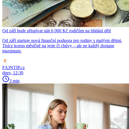
Od září bude přispívat stát 6 000 Kč rodičům na hlídání dětí
Od září startuje nová finanční podpora pro rodiny s malými dětmi.
Tisíce korun měsíčně na jesle či chůvy – ale ne každý dostane
maximum.
FAJNTIP.cz
dnes, 12:30
3 min