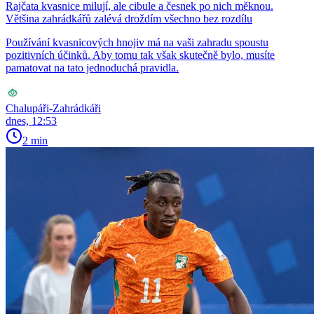
Rajčata kvasnice milují, ale cibule a česnek po nich měknou.
Většina zahrádkářů zalévá droždím všechno bez rozdílu
Používání kvasnicových hnojiv má na vaši zahradu spoustu
pozitivních účinků. Aby tomu tak však skutečně bylo, musíte
pamatovat na tato jednoduchá pravidla.
Chalupáři-Zahrádkáři
dnes, 12:53
2 min