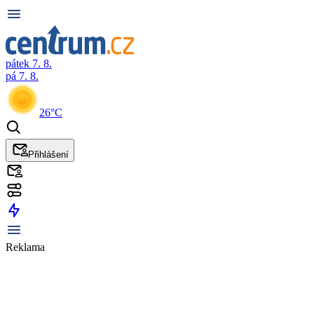
pátek 7. 8.
pá 7. 8.
26°C
Přihlášení
Reklama