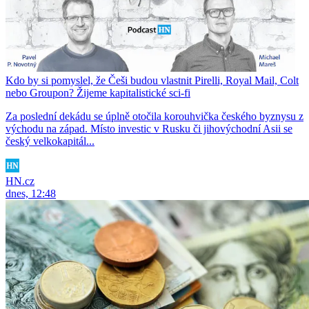
Kdo by si pomyslel, že Češi budou vlastnit Pirelli, Royal Mail, Colt
nebo Groupon? Žijeme kapitalistické sci-fi
Za poslední dekádu se úplně otočila korouhvička českého byznysu z
východu na západ. Místo investic v Rusku či jihovýchodní Asii se
český velkokapitál...
HN.cz
dnes, 12:48