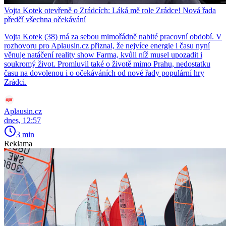
Vojta Kotek otevřeně o Zrádcích: Láká mě role Zrádce! Nová řada
předčí všechna očekávání
Vojta Kotek (38) má za sebou mimořádně nabité pracovní období. V
rozhovoru pro Aplausin.cz přiznal, že nejvíce energie i času nyní
věnuje natáčení reality show Farma, kvůli níž musel upozadit i
soukromý život. Promluvil také o životě mimo Prahu, nedostatku
času na dovolenou i o očekáváních od nové řady populární hry
Zrádci.
Aplausin.cz
dnes, 12:57
3 min
Reklama