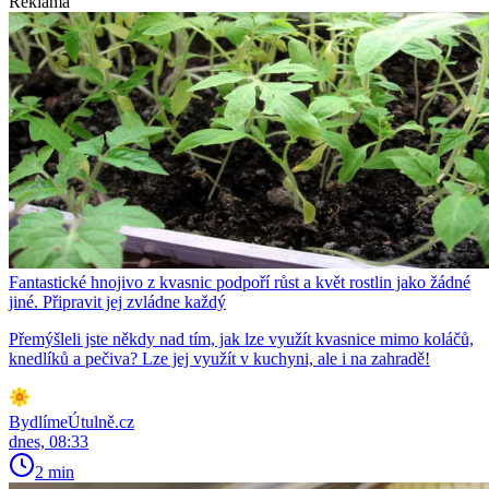
Reklama
Fantastické hnojivo z kvasnic podpoří růst a květ rostlin jako žádné
jiné. Připravit jej zvládne každý
Přemýšleli jste někdy nad tím, jak lze využít kvasnice mimo koláčů,
knedlíků a pečiva? Lze jej využít v kuchyni, ale i na zahradě!
BydlímeÚtulně.cz
dnes, 08:33
2 min