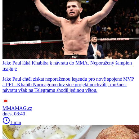
Jake Paul láká Khabiba k návratu do MMA. Neporažený šampion
reaguje
Jake Paul chtěl získat neporaženou legendu pro nově spojené MVP
a PFL. Khabib Nurmagomedov sice projekt pochválil, možnost
návratu však na Telegramu shodil jedinou větou.
MMAMAG.cz
dnes, 08:40
1 min