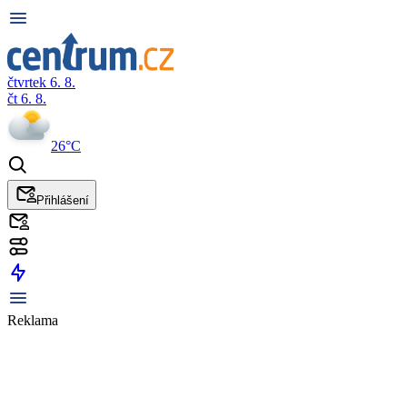
čtvrtek 6. 8.
čt 6. 8.
26°C
Přihlášení
Reklama