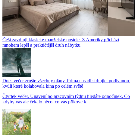
Češi zavrhují klasické manželské postele. Z Ameriky přichází
mnohem lepší a praktičtější druh nábytku
Dnes večer zrušte všechny plány. Prima nasadí strhující podívanou,
kvůli které kolabovala kina po celém světě
Čtvrtek večer. Unavení po pracovním týdnu hledáte odpočinek. Co
kdyby vás ale čekalo něco, co vás přikove k...