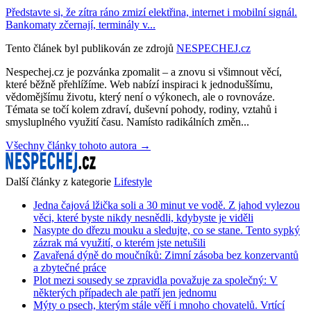
Představte si, že zítra ráno zmizí elektřina, internet i mobilní signál.
Bankomaty zčernají, terminály v...
Tento článek byl publikován ze zdrojů
NESPECHEJ.cz
Nespechej.cz je pozvánka zpomalit – a znovu si všimnout věcí,
které běžně přehlížíme. Web nabízí inspiraci k jednoduššímu,
vědomějšímu životu, který není o výkonech, ale o rovnováze.
Témata se točí kolem zdraví, duševní pohody, rodiny, vztahů i
smysluplného využití času. Namísto radikálních změn...
Všechny články tohoto autora →
Další články z kategorie
Lifestyle
Jedna čajová lžička soli a 30 minut ve vodě. Z jahod vylezou
věci, které byste nikdy nesnědli, kdybyste je viděli
Nasypte do dřezu mouku a sledujte, co se stane. Tento sypký
zázrak má využití, o kterém jste netušili
Zavařená dýně do moučníků: Zimní zásoba bez konzervantů
a zbytečné práce
Plot mezi sousedy se zpravidla považuje za společný: V
některých případech ale patří jen jednomu
Mýty o psech, kterým stále věří i mnoho chovatelů. Vrtící