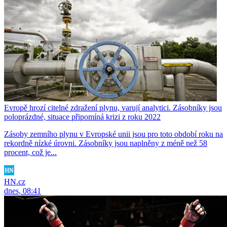
Evropě hrozí citelné zdražení plynu, varují analytici. Zásobníky jsou
poloprázdné, situace připomíná krizi z roku 2022
Zásoby zemního plynu v Evropské unii jsou pro toto období roku na
rekordně nízké úrovni. Zásobníky jsou naplněny z méně než 58
procent, což je...
HN.cz
dnes, 08:41