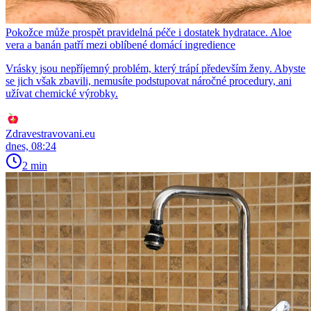
Pokožce může prospět pravidelná péče i dostatek hydratace. Aloe
vera a banán patří mezi oblíbené domácí ingredience
Vrásky jsou nepříjemný problém, který trápí především ženy. Abyste
se jich však zbavili, nemusíte podstupovat náročné procedury, ani
užívat chemické výrobky.
Zdravestravovani.eu
dnes, 08:24
2 min