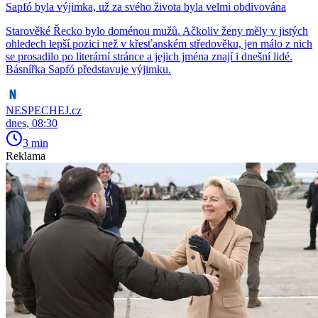
Sapfó byla výjimka, už za svého života byla velmi obdivována
Starověké Řecko bylo doménou mužů. Ačkoliv ženy měly v jistých
ohledech lepší pozici než v křesťanském středověku, jen málo z nich
se prosadilo po literární stránce a jejich jména znají i dnešní lidé.
Básnířka Sapfó představuje výjimku.
NESPECHEJ.cz
dnes, 08:30
3 min
Reklama