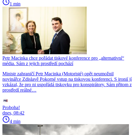
1 min
Petr Macinka chce pořádat tiskové konference pro „alternativní“
média. Sám z jejich prostředí pochází
Ministr zahraničí Petr Macinka (Motoristé) opět neumožnil
novinářce Zdislavě Pokorné vstup na tiskovou konferenci. S ironií jí
vzkázal, že pro ni uspořádá tiskovku pro konspirátory. Sám přitom z
prostředí reálné…
Proboha!
dnes, 08:42
4 min