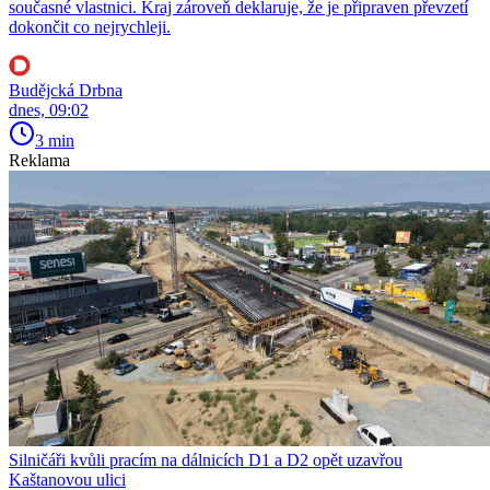
současné vlastnici. Kraj zároveň deklaruje, že je připraven převzetí
dokončit co nejrychleji.
Budějcká Drbna
dnes, 09:02
3 min
Reklama
Silničáři kvůli pracím na dálnicích D1 a D2 opět uzavřou
Kaštanovou ulici