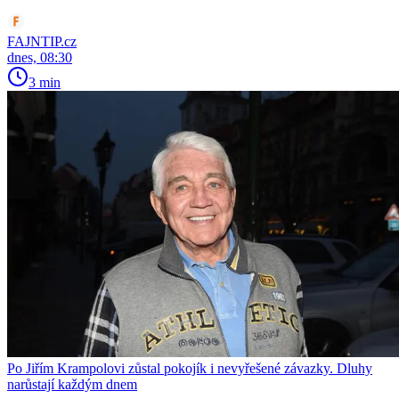
FAJNTIP.cz
dnes, 08:30
3 min
Po Jiřím Krampolovi zůstal pokojík i nevyřešené závazky. Dluhy
narůstají každým dnem