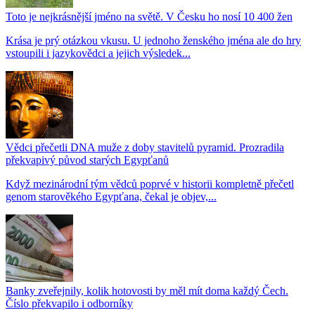
Toto je nejkrásnější jméno na světě. V Česku ho nosí 10 400 žen
Krása je prý otázkou vkusu. U jednoho ženského jména ale do hry
vstoupili i jazykovědci a jejich výsledek...
Vědci přečetli DNA muže z doby stavitelů pyramid. Prozradila
překvapivý původ starých Egypťanů
Když mezinárodní tým vědců poprvé v historii kompletně přečetl
genom starověkého Egypťana, čekal je objev,...
Banky zveřejnily, kolik hotovosti by měl mít doma každý Čech.
Číslo překvapilo i odborníky