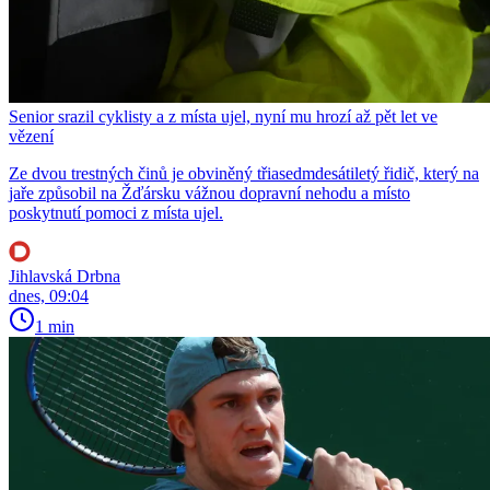
Senior srazil cyklisty a z místa ujel, nyní mu hrozí až pět let ve
vězení
Ze dvou trestných činů je obviněný třiasedmdesátiletý řidič, který na
jaře způsobil na Žďársku vážnou dopravní nehodu a místo
poskytnutí pomoci z místa ujel.
Jihlavská Drbna
dnes, 09:04
1 min