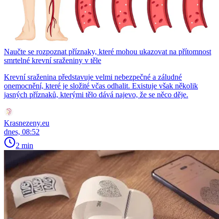
Naučte se rozpoznat příznaky, které mohou ukazovat na přítomnost
smrtelné krevní sraženiny v těle
Krevní sraženina představuje velmi nebezpečné a záludné
onemocnění, které je složité včas odhalit. Existuje však několik
jasných příznaků, kterými tělo dává najevo, že se něco děje.
Krasnezeny.eu
dnes, 08:52
2 min