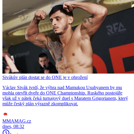
Sivákův plán dostat se do ONE je v ohrožení
Václav Sivák tvrdí, že výhra nad Mamukou Usubyanem by mu
mohla otevřít dveře do ONE Championship. Ruského postojáře
však už v pátek čeká turnajový duel s Maratem Grigorianem, který
může český plán výrazně zkomplikovat.
MMAMAG.cz
dnes, 08:32