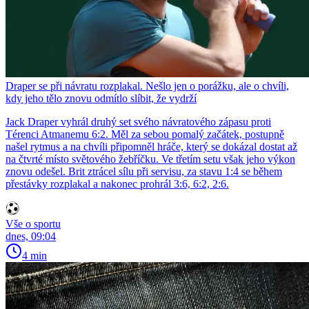
Draper se při návratu rozplakal. Nešlo jen o porážku, ale o chvíli,
kdy jeho tělo znovu odmítlo slíbit, že vydrží
Jack Draper vyhrál druhý set svého návratového zápasu proti
Térenci Atmanemu 6:2. Měl za sebou pomalý začátek, postupně
našel rytmus a na chvíli připomněl hráče, který se dokázal dostat až
na čtvrté místo světového žebříčku. Ve třetím setu však jeho výkon
znovu odešel. Brit ztrácel sílu při servisu, za stavu 1:4 se během
přestávky rozplakal a nakonec prohrál 3:6, 6:2, 2:6.
Vše o sportu
dnes, 09:04
4 min