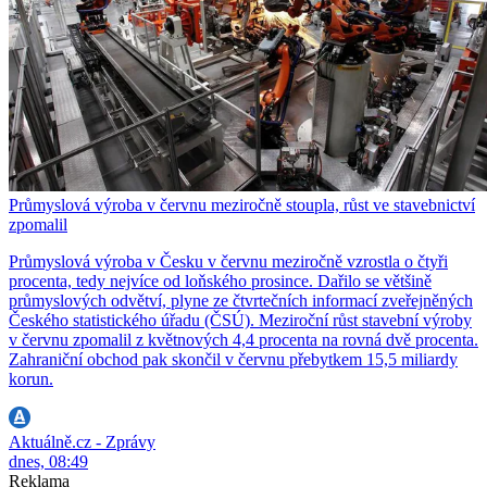
Průmyslová výroba v červnu meziročně stoupla, růst ve stavebnictví
zpomalil
Průmyslová výroba v Česku v červnu meziročně vzrostla o čtyři
procenta, tedy nejvíce od loňského prosince. Dařilo se většině
průmyslových odvětví, plyne ze čtvrtečních informací zveřejněných
Českého statistického úřadu (ČSÚ). Meziroční růst stavební výroby
v červnu zpomalil z květnových 4,4 procenta na rovná dvě procenta.
Zahraniční obchod pak skončil v červnu přebytkem 15,5 miliardy
korun.
Aktuálně.cz - Zprávy
dnes, 08:49
Reklama