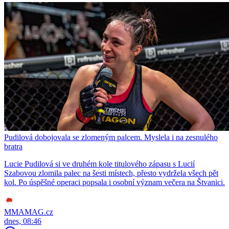
Pudilová dobojovala se zlomeným palcem. Myslela i na zesnulého
bratra
Lucie Pudilová si ve druhém kole titulového zápasu s Lucií
Szabovou zlomila palec na šesti místech, přesto vydržela všech pět
kol. Po úspěšné operaci popsala i osobní význam večera na Štvanici.
MMAMAG.cz
dnes, 08:46