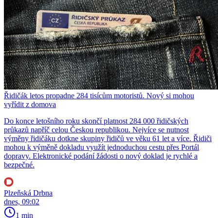
Řidičák letos propadne 284 tisícům motoristů. Nový si mohou
vyřídit z domova
Do konce letošního roku skončí platnost 284 000 řidičských
průkazů napříč celou Českou republikou. Nejvíce se nutnost
výměny řidičáku dotkne skupiny řidičů ve věku 61 let a více. Řidiči
mohou k výměně dokladu využít jednoduchou cestu přes Portál
dopravy. Elektronické podání žádosti o nový doklad je rychlé a
bezpečné.
Plzeňská Drbna
dnes, 09:02
1 min