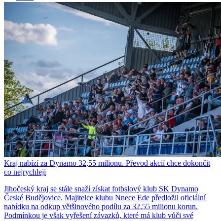
Kraj nabízí za Dynamo 32,55 milionu. Převod akcií chce dokončit
co nejrychleji
Jihočeský kraj se stále snaží získat fotbslový klub SK Dynamo
České Budějovice. Majitelce klubu Nnece Ede předložil oficiální
nabídku na odkup většinového podílu za 32,55 milionu korun.
Podmínkou je však vyřešení závazků, které má klub vůči své