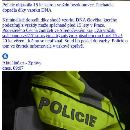
Policie objasnila 15 let starou vraždu bezdomovce. Pachatele
dopadla díky vzorku DNA
Kriminalisté dopadli díky shodě vzorku DNA člověka, kterého
podezírají z vraždy muže spáchané před 15 lety v Praze.
Podezřelého Čecha zadrželi ve Středočeském kraji. Za vraždu
spáchanou zvlášť surovým a trýznivým způsobem mu hrozí 15 až
20 let vězení, k činu se nepřiznal. Soud ho poslal do vazby. Policie o
tom ve čtvrtek informovala v tiskové zprávě.
Aktuálně.cz - Zprávy
dnes, 09:07