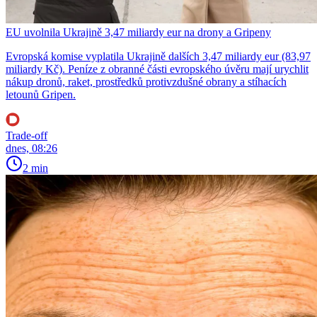
EU uvolnila Ukrajině 3,47 miliardy eur na drony a Gripeny
Evropská komise vyplatila Ukrajině dalších 3,47 miliardy eur (83,97
miliardy Kč). Peníze z obranné části evropského úvěru mají urychlit
nákup dronů, raket, prostředků protivzdušné obrany a stíhacích
letounů Gripen.
Trade-off
dnes, 08:26
2 min