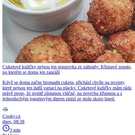
Cuketové kuličky nejsou jen nouzovka ze zahrady: Křupavé sousto,
po kterém se doma jen zapráší
Když se doma začne hromadit cuketa, přichází chvíle na recepty,
které nejsou jen další variací na placky. Cuketové kuličky mám ráda
právě proto, že uvnitř zůstanou vláčné, na povrchu křupnou a s
jednoduchým jogurtovým dipem zmizí ze stolu skoro hned.
Cooky.cz
dnes, 08:38
3 min