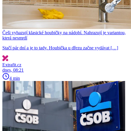
Češi vyhazují klasické houbičky na nádobí. Nahrazují je variantou,
která nesmrdí
Stačí pár dní a je to tady. Houbička u dřezu začne vydávat […]
Extrafit.cz
dnes, 08:21
4 min