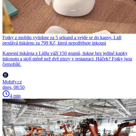
Fotky z mobilu vytiskne za 5 sekund a vejde se do kapsy. Lidl
prodává tiskárnu za 799 Kč, která nepotřebuje inkoust
Kapesní tiskárna z Lidlu váží 150 gramů, tiskne bez jediné kapky
inkoustu a stojí méně než dvě pizzy v restauraci. Háček? Fotky jsou
černobílé.
Mobify.cz
dnes, 08:50
4 min