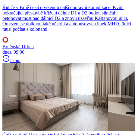
Řidiče v Brně čeká o víkendu další dopravní komplikace. Kvůli
pokračující přestavbě křížení dálnic D1 a D2 budou silničáři
betonovat most nad dálnicí D2 a znovu uzavřou Kaštanovou ulici.
Omezení se dotknou také několika autobusových linek MHD, řidiči
musí počítat s kolonami.
Brněnská Drbna
dnes, 09:00
1 min
Češi zavrhují klasické manželské postele. Z Ameriky přichází