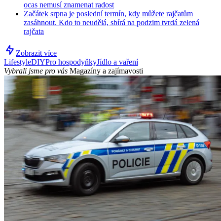
ocas nemusí znamenat radost
Začátek srpna je poslední termín, kdy můžete rajčatům
zasáhnout. Kdo to neudělá, sbírá na podzim tvrdá zelená
rajčata
Zobrazit více
Lifestyle
DIY
Pro hospodyňky
Jídlo a vaření
Vybrali jsme pro vás
Magazíny a zajímavosti