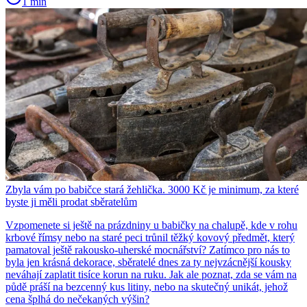
1 min
Zbyla vám po babičce stará žehlička. 3000 Kč je minimum, za které
byste ji měli prodat sběratelům
Vzpomenete si ještě na prázdniny u babičky na chalupě, kde v rohu
krbové římsy nebo na staré peci trůnil těžký kovový předmět, který
pamatoval ještě rakousko-uherské mocnářství? Zatímco pro nás to
byla jen krásná dekorace, sběratelé dnes za ty nejvzácnější kousky
neváhají zaplatit tisíce korun na ruku. Jak ale poznat, zda se vám na
půdě práší na bezcenný kus litiny, nebo na skutečný unikát, jehož
cena šplhá do nečekaných výšin?