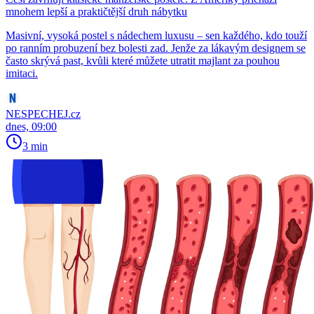
mnohem lepší a praktičtější druh nábytku
Masivní, vysoká postel s nádechem luxusu – sen každého, kdo touží
po ranním probuzení bez bolesti zad. Jenže za lákavým designem se
často skrývá past, kvůli které můžete utratit majlant za pouhou
imitaci.
NESPECHEJ.cz
dnes, 09:00
3 min