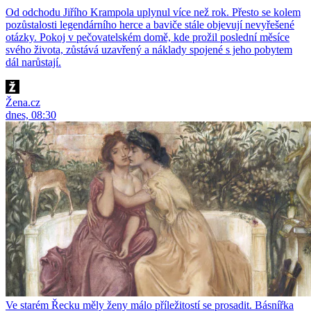
Od odchodu Jiřího Krampola uplynul více než rok. Přesto se kolem
pozůstalosti legendárního herce a baviče stále objevují nevyřešené
otázky. Pokoj v pečovatelském domě, kde prožil poslední měsíce
svého života, zůstává uzavřený a náklady spojené s jeho pobytem
dál narůstají.
Žena.cz
dnes, 08:30
Ve starém Řecku měly ženy málo příležitostí se prosadit. Básnířka