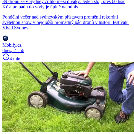
89 dronů se v Sydney zřítilo mezi diváky. Jeden stojí přes 60 tisíc
Kč a po pádu do vody je úplně na odpis
Pondělní večer nad sydneyským přístavem proměnil rekordní
světelnou show v nejdražší hromadný pád dronů v historii festivalu
Vivid Sydney.
Mobify.cz
dnes, 21:56
4 min