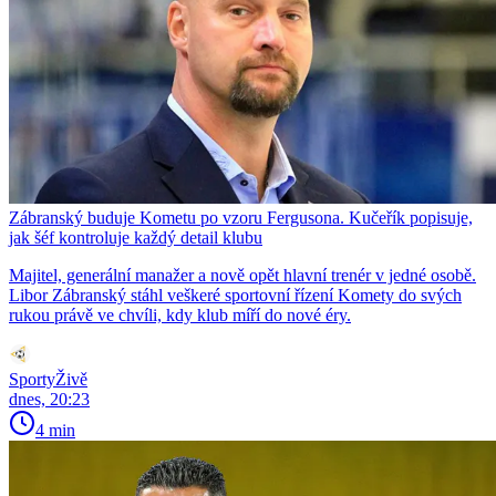
Zábranský buduje Kometu po vzoru Fergusona. Kučeřík popisuje,
jak šéf kontroluje každý detail klubu
Majitel, generální manažer a nově opět hlavní trenér v jedné osobě.
Libor Zábranský stáhl veškeré sportovní řízení Komety do svých
rukou právě ve chvíli, kdy klub míří do nové éry.
SportyŽivě
dnes, 20:23
4 min