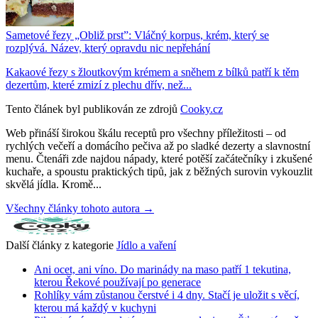
Sametové řezy „Obliž prst”: Vláčný korpus, krém, který se
rozplývá. Název, který opravdu nic nepřehání
Kakaové řezy s žloutkovým krémem a sněhem z bílků patří k těm
dezertům, které zmizí z plechu dřív, než...
Tento článek byl publikován ze zdrojů
Cooky.cz
Web přináší širokou škálu receptů pro všechny příležitosti – od
rychlých večeří a domácího pečiva až po sladké dezerty a slavnostní
menu. Čtenáři zde najdou nápady, které potěší začátečníky i zkušené
kuchaře, a spoustu praktických tipů, jak z běžných surovin vykouzlit
skvělá jídla. Kromě...
Všechny články tohoto autora →
Další články z kategorie
Jídlo a vaření
Ani ocet, ani víno. Do marinády na maso patří 1 tekutina,
kterou Řekové používají po generace
Rohlíky vám zůstanou čerstvé i 4 dny. Stačí je uložit s věcí,
kterou má každý v kuchyni