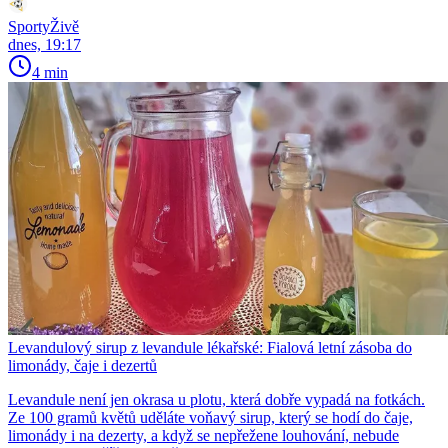
SportyŽivě
dnes, 19:17
4 min
Levandulový sirup z levandule lékařské: Fialová letní zásoba do
limonády, čaje i dezertů
Levandule není jen okrasa u plotu, která dobře vypadá na fotkách.
Ze 100 gramů květů uděláte voňavý sirup, který se hodí do čaje,
limonády i na dezerty, a když se nepřežene louhování, nebude