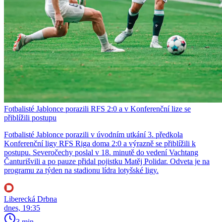
Fotbalisté Jablonce porazili RFS 2:0 a v Konferenční lize se
přiblížili postupu
Fotbalisté Jablonce porazili v úvodním utkání 3. předkola
Konferenční ligy RFS Riga doma 2:0 a výrazně se přiblížili k
postupu. Severočechy poslal v 18. minutě do vedení Vachtang
Čanturišvili a po pauze přidal pojistku Matěj Polidar. Odveta je na
programu za týden na stadionu lídra lotyšské ligy.
Liberecká Drbna
dnes, 19:35
3 min