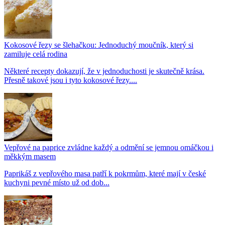
Kokosové řezy se šlehačkou: Jednoduchý moučník, který si
zamiluje celá rodina
Některé recepty dokazují, že v jednoduchosti je skutečně krása.
Přesně takové jsou i tyto kokosové řezy....
Vepřové na paprice zvládne každý a odmění se jemnou omáčkou i
měkkým masem
Paprikáš z vepřového masa patří k pokrmům, které mají v české
kuchyni pevné místo už od dob...