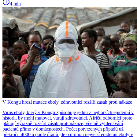
4 min
V Kongu hrozí mutace eboly, zdravotníci rozšíří zásah proti nákaze
Virus eboly, který v Kongu způsobuje jednu z nejhorších epidemií v
historii, by mohl mutovat, varují zdravotníci. Afričtí odborníci proto
plánují výrazně rozšířit zásah proti nákaze, včetně vyhledávání
pacientů přímo v domácnostech. Počet potvrzených případů už
překročil 4000 a podle úřadů jde o druhou největší epidemii eboly v