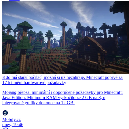
Kdo má starší počítač, možná si už nezahraje. Minecraft poprvé za
17 let mění hardwarové požadavky
Mojang přepsal minimální i doporučené požadavky pro Minecraft:
Java Edition. Minimum RAM vyskočilo ze 2 GB na 8, u
integrované grafiky dokonce na 12 GB.
Mobify.cz
dnes, 19:46