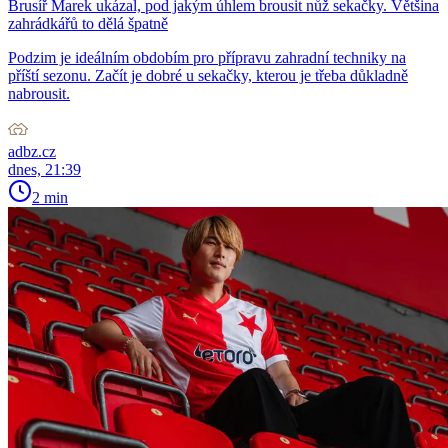
Brusíř Marek ukázal, pod jakým úhlem brousit nůž sekačky. Většina
zahrádkářů to dělá špatně
Podzim je ideálním obdobím pro přípravu zahradní techniky na
příští sezonu. Začít je dobré u sekačky, kterou je třeba důkladně
nabrousit.
adbz.cz
dnes, 21:39
2 min