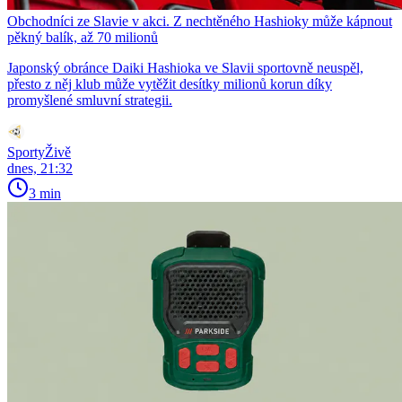
Obchodníci ze Slavie v akci. Z nechtěného Hashioky může kápnout
pěkný balík, až 70 milionů
Japonský obránce Daiki Hashioka ve Slavii sportovně neuspěl,
přesto z něj klub může vytěžit desítky milionů korun díky
promyšlené smluvní strategii.
SportyŽivě
dnes, 21:32
3 min