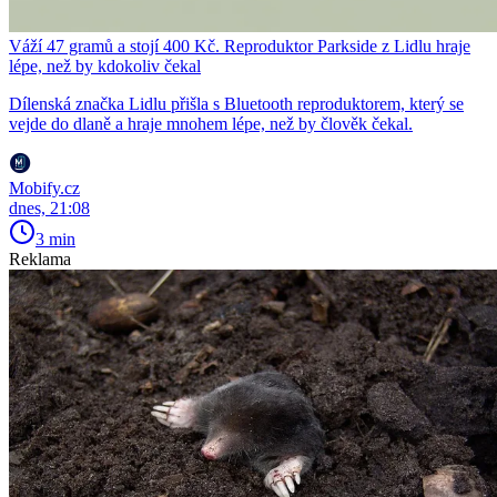
Váží 47 gramů a stojí 400 Kč. Reproduktor Parkside z Lidlu hraje
lépe, než by kdokoliv čekal
Dílenská značka Lidlu přišla s Bluetooth reproduktorem, který se
vejde do dlaně a hraje mnohem lépe, než by člověk čekal.
Mobify.cz
dnes, 21:08
3 min
Reklama