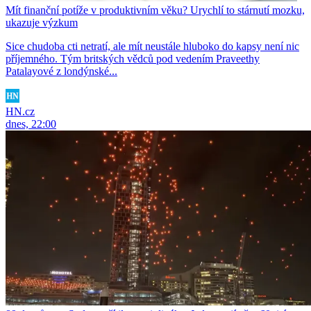
Mít finanční potíže v produktivním věku? Urychlí to stárnutí mozku,
ukazuje výzkum
Sice chudoba cti netratí, ale mít neustále hluboko do kapsy není nic
příjemného. Tým britských vědců pod vedením Praveethy
Patalayové z londýnské...
HN.cz
dnes, 22:00