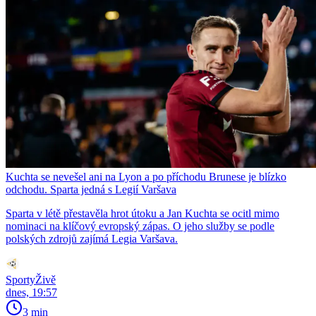
Kuchta se nevešel ani na Lyon a po příchodu Brunese je blízko
odchodu. Sparta jedná s Legií Varšava
Sparta v létě přestavěla hrot útoku a Jan Kuchta se ocitl mimo
nominaci na klíčový evropský zápas. O jeho služby se podle
polských zdrojů zajímá Legia Varšava.
SportyŽivě
dnes, 19:57
3 min