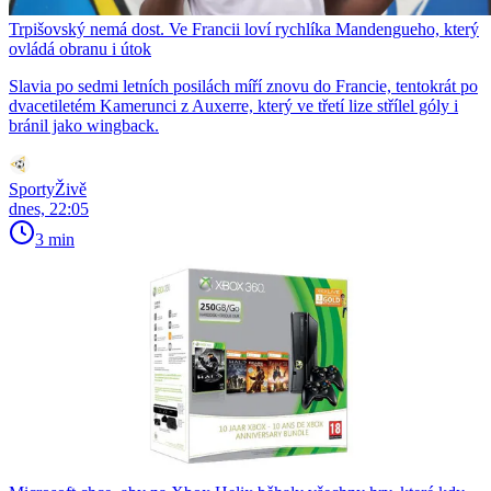
Trpišovský nemá dost. Ve Francii loví rychlíka Mandengueho, který
ovládá obranu i útok
Slavia po sedmi letních posilách míří znovu do Francie, tentokrát po
dvacetiletém Kamerunci z Auxerre, který ve třetí lize střílel góly i
bránil jako wingback.
SportyŽivě
dnes, 22:05
3 min