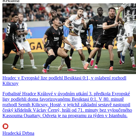
Reklama
Hradec v Evropské lize podlehl Besiktasi 0:1, v oslabení rozhodl
Kilicsoy
Fotbalisté Hradce Králové v úvodním utkání 3. předkola Evropské
ligy podlehli doma favorizovanému Besiktasi 0:1. V 80. minutě
rozhodl Semih Kilicsoy. Hosté, v jejichž základní sestavě nastoupil
český křídelník Václav Černý, hráli od 71. minuty bez vyloučeného
Kassouma Ouattary. Odveta je na programu za týden v Istanbulu.
Hradecká Drbna