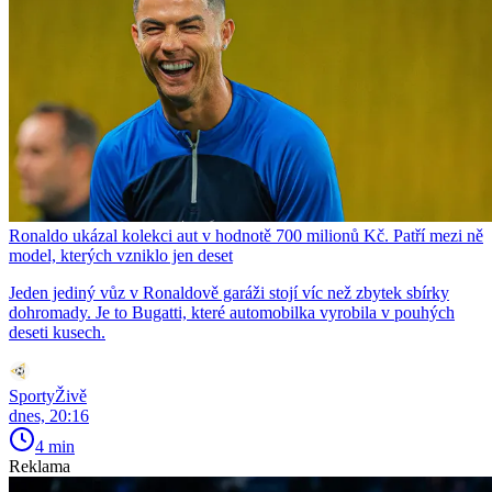
Ronaldo ukázal kolekci aut v hodnotě 700 milionů Kč. Patří mezi ně
model, kterých vzniklo jen deset
Jeden jediný vůz v Ronaldově garáži stojí víc než zbytek sbírky
dohromady. Je to Bugatti, které automobilka vyrobila v pouhých
deseti kusech.
SportyŽivě
dnes, 20:16
4 min
Reklama