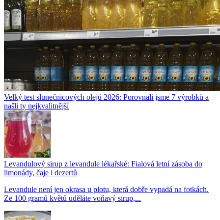
Velký test slunečnicových olejů 2026: Porovnali jsme 7 výrobků a
našli ty nejkvalitnější
Levandulový sirup z levandule lékařské: Fialová letní zásoba do
limonády, čaje i dezertů
Levandule není jen okrasa u plotu, která dobře vypadá na fotkách.
Ze 100 gramů květů uděláte voňavý sirup,...