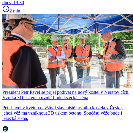
dnes, 19:30
2 min
Prezident Petr Pavel se přijel podívat na nový kostel v Neratovicích.
Vzniká 3D tiskem a uvnitř bude lezecká stěna
Petr Pavel v květnu navštívil staveniště prvního kostela v Česku,
jehož věž má vzniknout 3D tiskem betonu. Součástí věže bude i
lezecká stěna.