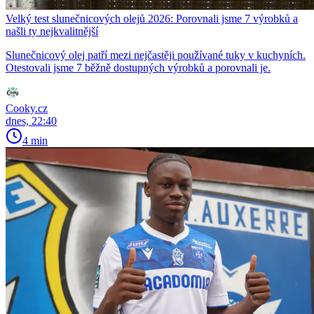
Velký test slunečnicových olejů 2026: Porovnali jsme 7 výrobků a
našli ty nejkvalitnější
Slunečnicový olej patří mezi nejčastěji používané tuky v kuchyních.
Otestovali jsme 7 běžně dostupných výrobků a porovnali je.
Cooky.cz
dnes, 22:40
4 min