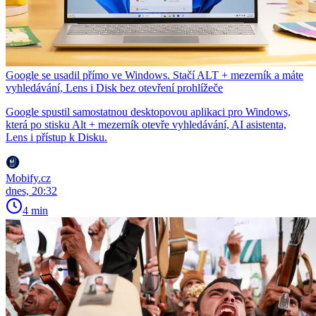
Google se usadil přímo ve Windows. Stačí ALT + mezerník a máte
vyhledávání, Lens i Disk bez otevření prohlížeče
Google spustil samostatnou desktopovou aplikaci pro Windows,
která po stisku Alt + mezerník otevře vyhledávání, AI asistenta,
Lens i přístup k Disku.
Mobify.cz
dnes, 20:32
4 min