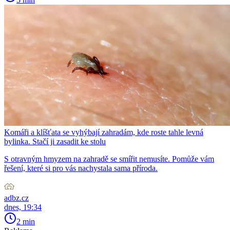
Komáři a klíšťata se vyhýbají zahradám, kde roste tahle levná
bylinka. Stačí ji zasadit ke stolu
S otravným hmyzem na zahradě se smířit nemusíte. Pomůže vám
řešení, které si pro vás nachystala sama příroda.
adbz.cz
dnes, 19:34
2 min