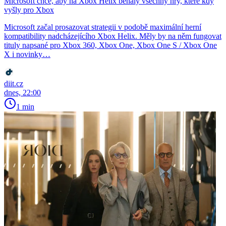
Microsoft chce, aby na Xbox Helix běhaly všechny hry, které kdy
vyšly pro Xbox
Microsoft začal prosazovat strategii v podobě maximální herní
kompatibility nadcházejícího Xbox Helix. Měly by na něm fungovat
tituly napsané pro Xbox 360, Xbox One, Xbox One S / Xbox One
X i novinky…
diit.cz
dnes, 22:00
1 min