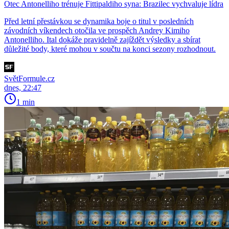
Otec Antonelliho trénuje Fittipaldiho syna: Brazilec vychvaluje lídra
Před letní přestávkou se dynamika boje o titul v posledních
závodních víkendech otočila ve prospěch Andrey Kimiho
Antonelliho. Ital dokáže pravidelně zajíždět výsledky a sbírat
důležité body, které mohou v součtu na konci sezony rozhodnout.
SvětFormule.cz
dnes, 22:47
1 min