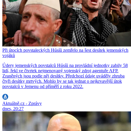
Při útocích povstaleckých Húsíů zemřelo na šest desítek jemenských
vojáků
Údery jemenských povstalců Húsíů na provládní jednotky zabily 58
lidí, řekl ve čtvrtek nejmenovaný vojenský zdroj agentuře AFP.
Zraněných jsou podle něj desítky. Předchozí údaje uváděly zhruba
čtyři desítky mrtvých. Mohlo by se tak jednat o nejkrvavější útok
povstalců v Jemenu od příměří z roku 2022.
Aktuálně.cz - Zprávy
dnes, 20:27