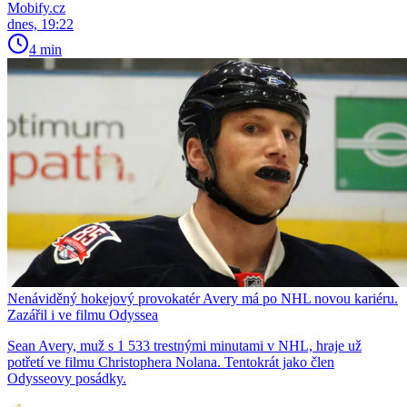
Mobify.cz
dnes, 19:22
4 min
Nenáviděný hokejový provokatér Avery má po NHL novou kariéru.
Zazářil i ve filmu Odyssea
Sean Avery, muž s 1 533 trestnými minutami v NHL, hraje už
potřetí ve filmu Christophera Nolana. Tentokrát jako člen
Odysseovy posádky.