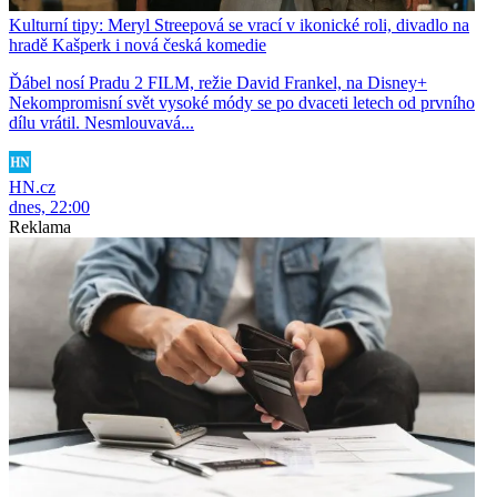
Kulturní tipy: Meryl Streepová se vrací v ikonické roli, divadlo na
hradě Kašperk i nová česká komedie
Ďábel nosí Pradu 2 FILM, režie David Frankel, na Disney+
Nekompromisní svět vysoké módy se po dvaceti letech od prvního
dílu vrátil. Nesmlouvavá...
HN.cz
dnes, 22:00
Reklama