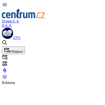
čtvrtek 6. 8.
čt 6. 8.
23°C
Přihlášení
Reklama