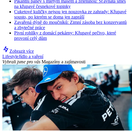
Pikantní pánev s mletým masem a zeleninou: Šťavnatá směs
na křupavé česnekové topinky
Cuketové kuličky nejsou jen nouzovka ze zahrady: Křupavé
sousto, po kterém se doma jen zapráší
Zavařená dýně do moučníků: Zimní zásoba bez konzervantů
a zbytečné práce
Pivní rohlíky z domácí pekárny: Křupavé pečivo, které
provoní celý dům
Zobrazit více
Lifestyle
Jídlo a vaření
Vybrali jsme pro vás
Magazíny a zajímavosti