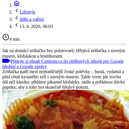
Lifestyle
Jídlo a vaření
13. 6. 2026, 06:03
4 min
Jak na domácí zelňačku bez polotovarů: Hřejivá zelňačka s uzeným
masem, klobáskou a bramborami
Přidejte si obsah Centrum.cz do oblíbených zdrojů pro Google
hledání a Google zprávy
Zelňačka patří mezi nejtradičnější české polévky – hustá, vydatná a
plná chuti kysaného zelí s uzeným masem. Tahle verze jde trochu
dál než klasika: přidáme pikantní klobásky, sádlo a pořádnou dávku
papriky, aby z toho byl skutečně hřejivý pokrm.