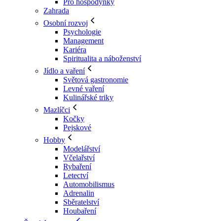
Pro hospodyňky
Zahrada
Osobní rozvoj
Psychologie
Management
Kariéra
Spiritualita a náboženství
Jídlo a vaření
Světová gastronomie
Levné vaření
Kulinářské triky
Mazlíčci
Kočky
Pejskové
Hobby
Modelářství
Včelařství
Rybaření
Letectví
Automobilismus
Adrenalin
Sběratelství
Houbaření