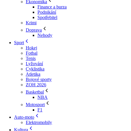
Ekonomika
Finance a burza
Podnikání
Spotřebitel
Krimi
Doprava
Nehody
Sport
Hokej
Fotbal
Tenis
Lyžování
Cyklistika
Atletika
Bojové sporty
ZOH 2026
Basketbal
NBA
Motosport
F1
Auto-moto
Elektromobily
Kultura