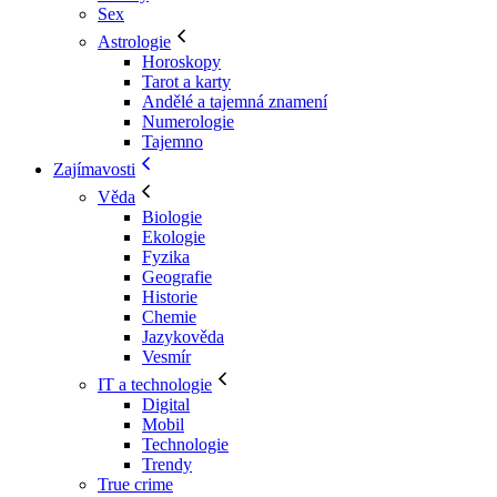
Sex
Astrologie
Horoskopy
Tarot a karty
Andělé a tajemná znamení
Numerologie
Tajemno
Zajímavosti
Věda
Biologie
Ekologie
Fyzika
Geografie
Historie
Chemie
Jazykověda
Vesmír
IT a technologie
Digital
Mobil
Technologie
Trendy
True crime