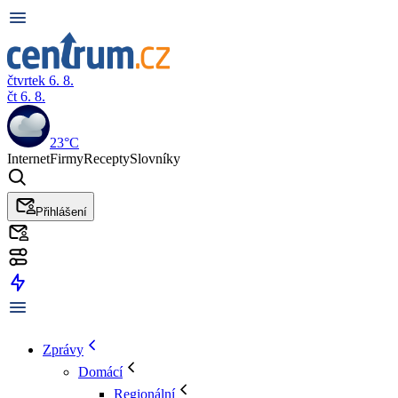
čtvrtek 6. 8.
čt 6. 8.
23°C
Internet
Firmy
Recepty
Slovníky
Přihlášení
Zprávy
Domácí
Regionální