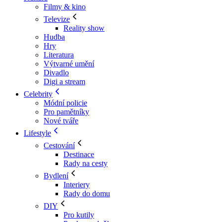
Filmy & kino
Televize
Reality show
Hudba
Hry
Literatura
Výtvarné umění
Divadlo
Digi a stream
Celebrity
Módní policie
Pro pamětníky
Nové tváře
Lifestyle
Cestování
Destinace
Rady na cesty
Bydlení
Interiery
Rady do domu
DIY
Pro kutily