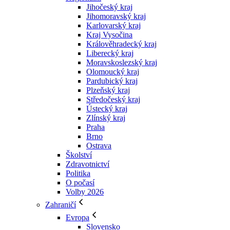
Jihočeský kraj
Jihomoravský kraj
Karlovarský kraj
Kraj Vysočina
Králověhradecký kraj
Liberecký kraj
Moravskoslezský kraj
Olomoucký kraj
Pardubický kraj
Plzeňský kraj
Středočeský kraj
Ústecký kraj
Zlínský kraj
Praha
Brno
Ostrava
Školství
Zdravotnictví
Politika
O počasí
Volby 2026
Zahraničí
Evropa
Slovensko