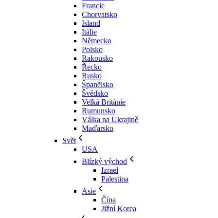
Francie
Chorvatsko
Island
Itálie
Německo
Polsko
Rakousko
Řecko
Rusko
Španělsko
Švédsko
Velká Británie
Rumunsko
Válka na Ukrajině
Maďarsko
Svět
USA
Blízký východ
Izrael
Palestina
Asie
Čína
Jižní Korea