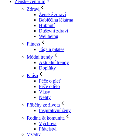
Ženské centrum
Zdraví
Ženské zdraví
Babiččina lékárna
Hubnutí
Duševní zdraví
Wellbeing
Fitness
Jóga a pilates
Módní trendy
Aktuální trendy
Doplňky
Krása
Péče o pleť
Péče o tělo
Vlasy
Nehty
Příběhy ze života
Inspirativní ženy
Rodina & komunita
Výchova
Přátelství
Vztahy