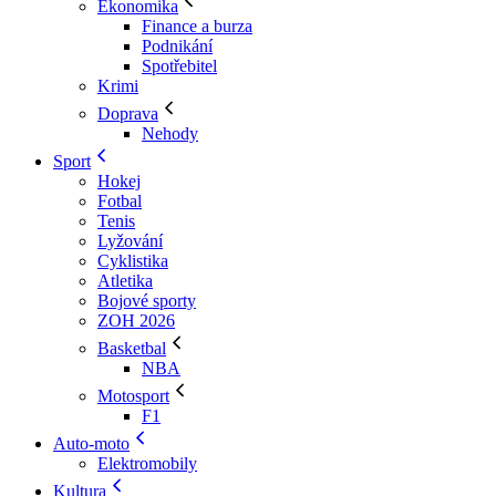
Ekonomika
Finance a burza
Podnikání
Spotřebitel
Krimi
Doprava
Nehody
Sport
Hokej
Fotbal
Tenis
Lyžování
Cyklistika
Atletika
Bojové sporty
ZOH 2026
Basketbal
NBA
Motosport
F1
Auto-moto
Elektromobily
Kultura