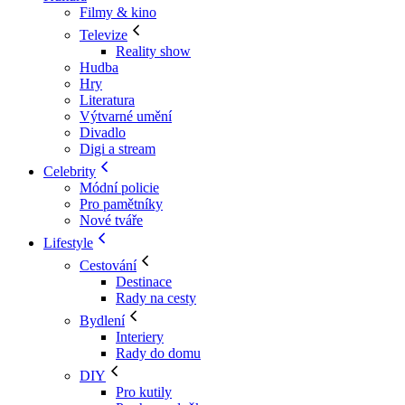
Filmy & kino
Televize
Reality show
Hudba
Hry
Literatura
Výtvarné umění
Divadlo
Digi a stream
Celebrity
Módní policie
Pro pamětníky
Nové tváře
Lifestyle
Cestování
Destinace
Rady na cesty
Bydlení
Interiery
Rady do domu
DIY
Pro kutily