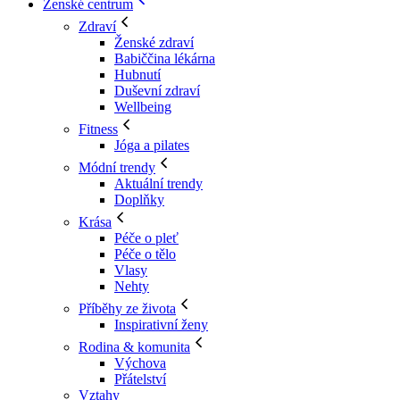
Ženské centrum
Zdraví
Ženské zdraví
Babiččina lékárna
Hubnutí
Duševní zdraví
Wellbeing
Fitness
Jóga a pilates
Módní trendy
Aktuální trendy
Doplňky
Krása
Péče o pleť
Péče o tělo
Vlasy
Nehty
Příběhy ze života
Inspirativní ženy
Rodina & komunita
Výchova
Přátelství
Vztahy