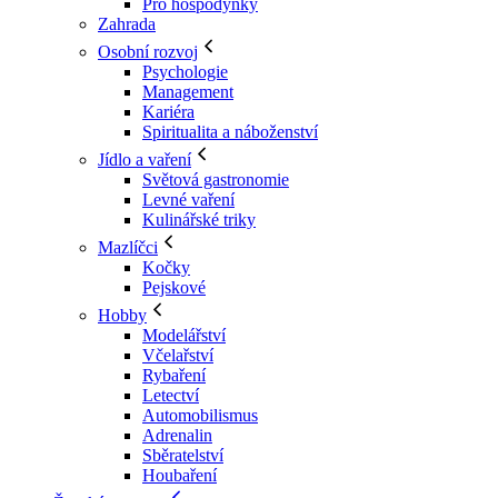
Pro hospodyňky
Zahrada
Osobní rozvoj
Psychologie
Management
Kariéra
Spiritualita a náboženství
Jídlo a vaření
Světová gastronomie
Levné vaření
Kulinářské triky
Mazlíčci
Kočky
Pejskové
Hobby
Modelářství
Včelařství
Rybaření
Letectví
Automobilismus
Adrenalin
Sběratelství
Houbaření