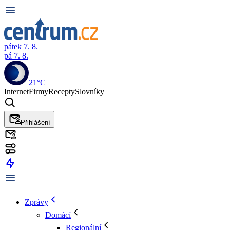
pátek 7. 8.
pá 7. 8.
21°C
Internet
Firmy
Recepty
Slovníky
Přihlášení
Zprávy
Domácí
Regionální