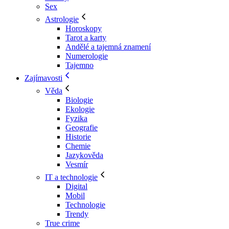
Sex
Astrologie
Horoskopy
Tarot a karty
Andělé a tajemná znamení
Numerologie
Tajemno
Zajímavosti
Věda
Biologie
Ekologie
Fyzika
Geografie
Historie
Chemie
Jazykověda
Vesmír
IT a technologie
Digital
Mobil
Technologie
Trendy
True crime