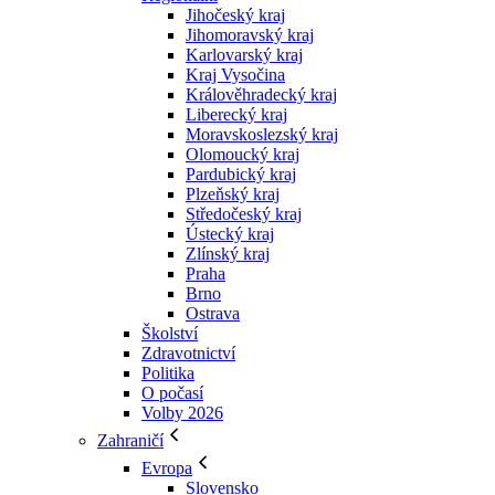
Jihočeský kraj
Jihomoravský kraj
Karlovarský kraj
Kraj Vysočina
Králověhradecký kraj
Liberecký kraj
Moravskoslezský kraj
Olomoucký kraj
Pardubický kraj
Plzeňský kraj
Středočeský kraj
Ústecký kraj
Zlínský kraj
Praha
Brno
Ostrava
Školství
Zdravotnictví
Politika
O počasí
Volby 2026
Zahraničí
Evropa
Slovensko