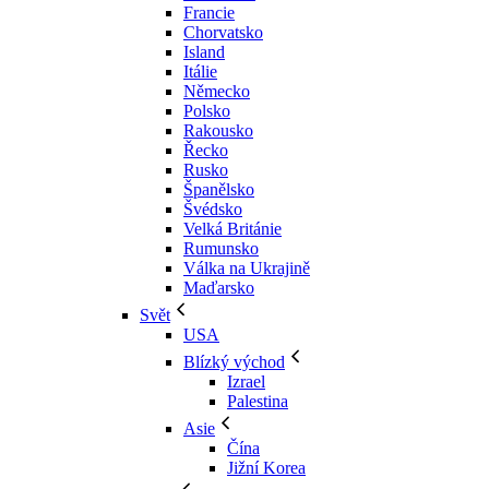
Francie
Chorvatsko
Island
Itálie
Německo
Polsko
Rakousko
Řecko
Rusko
Španělsko
Švédsko
Velká Británie
Rumunsko
Válka na Ukrajině
Maďarsko
Svět
USA
Blízký východ
Izrael
Palestina
Asie
Čína
Jižní Korea