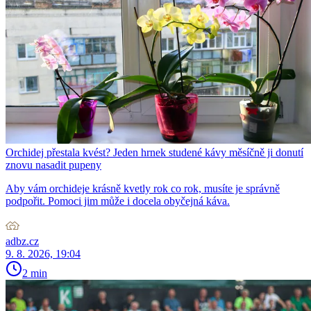
Orchidej přestala kvést? Jeden hrnek studené kávy měsíčně ji donutí
znovu nasadit pupeny
Aby vám orchideje krásně kvetly rok co rok, musíte je správně
podpořit. Pomoci jim může i docela obyčejná káva.
adbz.cz
9. 8. 2026, 19:04
2 min