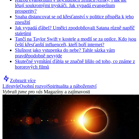
létají soukromými tryskáči. Jak vypadá evangelium
prosperity?
Snaha distancovat se od křesťanství v politice přispěla k jeho
zneužití
Jak vypadá ďábel? Umělci zpodobňovali Satana různě napříč
staletími
Tančí na Taylor Swift v kostele a modlí se za opilce. Kdo jsou
čeští křesťanští influenceři, kteří boří internet?
Slušnost jako vstupenka do nebe? Tahle sázka vám
pravděpodobně nevyjde
Skutečné vymítání ďábla se značně lišilo od toho, co známe z
hororových filmů
Zobrazit více
Lifestyle
Osobní rozvoj
Spiritualita a náboženství
Vybrali jsme pro vás
Magazíny a zajímavosti