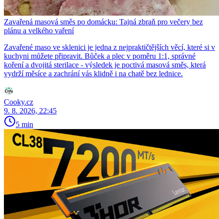
Zavařená masová směs po domácku: Tajná zbraň pro večery bez
plánu a velkého vaření
Zavařené maso ve sklenici je jedna z nejpraktičtějších věcí, které si v
kuchyni můžete připravit. Bůček a plec v poměru 1:1, správné
koření a dvojitá sterilace - výsledek je poctivá masová směs, která
vydrží měsíce a zachrání vás klidně i na chatě bez lednice.
Cooky.cz
9. 8. 2026, 22:45
5 min