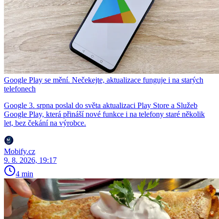
Google Play se mění. Nečekejte, aktualizace funguje i na starých
telefonech
Google 3. srpna poslal do světa aktualizaci Play Store a Služeb
Google Play, která přináší nové funkce i na telefony staré několik
let, bez čekání na výrobce.
Mobify.cz
9. 8. 2026, 19:17
4 min