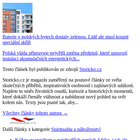
Baterie v polských bytech dostaly zelenou. Lidé ale musí koupit
speciální skříň
Polská vláda připravuje největší změnu předpisů, které upravují
instalaci akumulačních energetických...
Tento článek byl publikován ze zdrojů
Storicko.cz
Storicko.cz je magazín zaměřený na poutavé články ze světa
skutečných příběhů, inspirativních osobností i zajímavých událostí.
Najdete tu směs životních osudů, kuriozit a historických momentů,
které dokáží čtenáře vtáhnout a nabídnout nový pohled na svět
kolem nás. Texty jsou psané tak, aby...
Všechny články tohoto autora →
Další články z kategorie
Spiritualita a náboženství
Kážou evangelium v nejchudších zemích Afriky, i tak ale