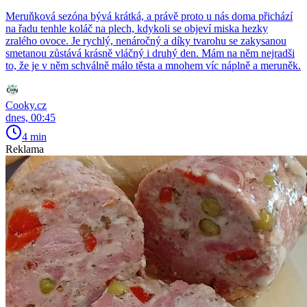
Meruňková sezóna bývá krátká, a právě proto u nás doma přichází
na řadu tenhle koláč na plech, kdykoli se objeví miska hezky
zralého ovoce. Je rychlý, nenáročný a díky tvarohu se zakysanou
smetanou zůstává krásně vláčný i druhý den. Mám na něm nejradši
to, že je v něm schválně málo těsta a mnohem víc náplně a meruněk.
Cooky.cz
dnes, 00:45
4 min
Reklama