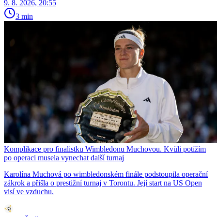
9. 8. 2026, 20:55
3 min
Komplikace pro finalistku Wimbledonu Muchovou. Kvůli potížím
po operaci musela vynechat další turnaj
Karolína Muchová po wimbledonském finále podstoupila operační
zákrok a přišla o prestižní turnaj v Torontu. Její start na US Open
visí ve vzduchu.