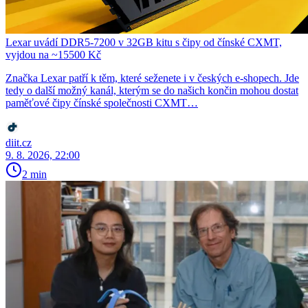
Lexar uvádí DDR5-7200 v 32GB kitu s čipy od čínské CXMT,
vyjdou na ~15500 Kč
Značka Lexar patří k těm, které seženete i v českých e-shopech. Jde
tedy o další možný kanál, kterým se do našich končin mohou dostat
paměťové čipy čínské společnosti CXMT…
diit.cz
9. 8. 2026, 22:00
2 min