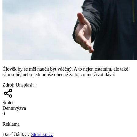
Člověk by se měl naučit být vděčný. A to nejen ostatním, ale také
sám sobě, nebo jednoduše obecně za to, co mu život dává.
Zdroj
:
Unsplash+
Sdílet
Denní
výzva
0
Reklama
Další články z
Storicko.cz