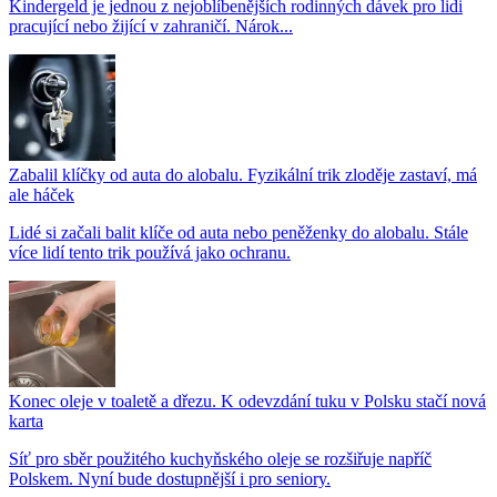
Kindergeld je jednou z nejoblíbenějších rodinných dávek pro lidi
pracující nebo žijící v zahraničí. Nárok...
Zabalil klíčky od auta do alobalu. Fyzikální trik zloděje zastaví, má
ale háček
Lidé si začali balit klíče od auta nebo peněženky do alobalu. Stále
více lidí tento trik používá jako ochranu.
Konec oleje v toaletě a dřezu. K odevzdání tuku v Polsku stačí nová
karta
Síť pro sběr použitého kuchyňského oleje se rozšiřuje napříč
Polskem. Nyní bude dostupnější i pro seniory.