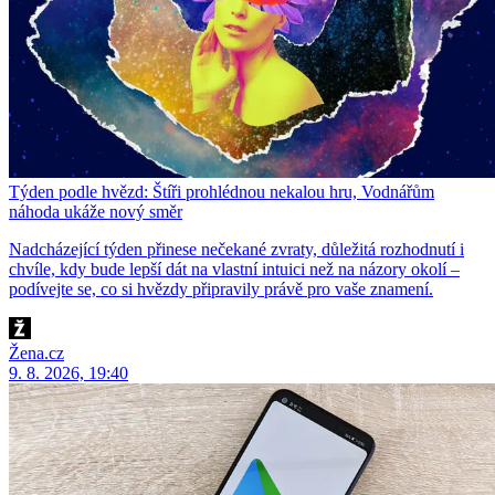
Týden podle hvězd: Štíři prohlédnou nekalou hru, Vodnářům
náhoda ukáže nový směr
Nadcházející týden přinese nečekané zvraty, důležitá rozhodnutí i
chvíle, kdy bude lepší dát na vlastní intuici než na názory okolí –
podívejte se, co si hvězdy připravily právě pro vaše znamení.
Žena.cz
9. 8. 2026, 19:40