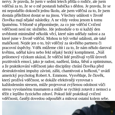
nervy. Je pravda, že jsem v sedmi letech přišla o rodiče, ale jsem
vděčná za to, že se o mě postarali babička s dědou. Je pravda, že se
mi nepodařilo dokončit jednu školu, ale jsem vděčná za to, že jsem
dostala příležitost dostat se na jinou. Všechny události v životě
člověka mají nějaké následky. A ne vždy vedou jenom k tomu
špatnému. Vědomě si připomínejte, za co jste vděční Cvičení
vděčnosti není nic složitého. Jde jednoduše o to si každý den
uvědomit minimálně několik věcí, které nám udělaly radost a za
které jsme v životě vděční. Mohou to být velké události, ale také
maličkosti. Nejde jen o to, být vděčný za skvělého partnera či
pracovní úspěchy. Vděk můžeme cítit i za to, že nám někdo daroval
květinu, udělal kávu nebo řekl nějaký hezký kompliment. „Náš
průlomový výzkum ukázal, že vděční lidé prožívají vyšší úroveň
pozitivních emocí, jako je radost, nadšení, láska, štěstí a optimismus,
a že praktikování vděčnosti jako disciplíny chrání člověka před
destruktivními impulsy závisti, zášti, chamtivosti a hořkosti,“ uvádí
americký psycholog Robert A. Emmons. Vysvětluje, že člověk,
který prožívá vděčnost, se dokáže efektivněji vyrovnat s
každodenním stresem, může projevovat zvýšenou odolnost vůči
stresu vyvolanému traumatem a může se rychleji zotavit z nemoci a
těžit z lepšího fyzického zdraví. Pokud lidé praktikují cvičení
vděčnosti, častěji dovedou odpouštět a milovat ostatní kolem sebe.