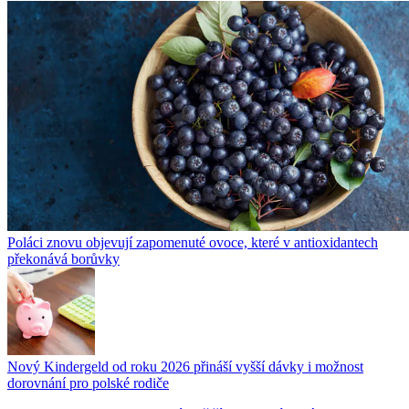
Poláci znovu objevují zapomenuté ovoce, které v antioxidantech
překonává borůvky
Nový Kindergeld od roku 2026 přináší vyšší dávky i možnost
dorovnání pro polské rodiče