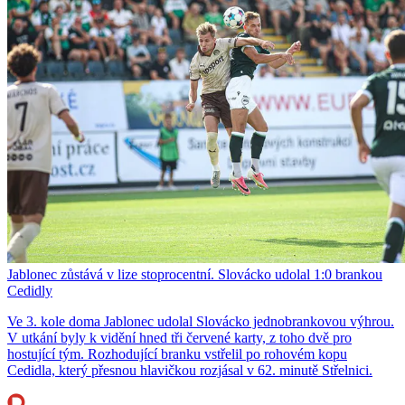
Jablonec zůstává v lize stoprocentní. Slovácko udolal 1:0 brankou
Cedidly
Ve 3. kole doma Jablonec udolal Slovácko jednobrankovou výhrou.
V utkání byly k vidění hned tři červené karty, z toho dvě pro
hostující tým. Rozhodující branku vstřelil po rohovém kopu
Cedidla, který přesnou hlavičkou rozjásal v 62. minutě Střelnici.