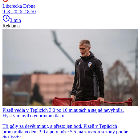
Liberecká Drbna
9. 8. 2026, 18:50
3 min
Reklama
Plzeň vedla v Teplicích 3:0 po 10 minutách a stejně nevyhrála.
Hyský mluvil o enormním tlaku
Tři góly za devět minut, a přesto jen bod. Plzeň v Teplicích
promarnila vedení 3:0 a po remíze 5:5 má z úvodu sezony pouhé
dva body.