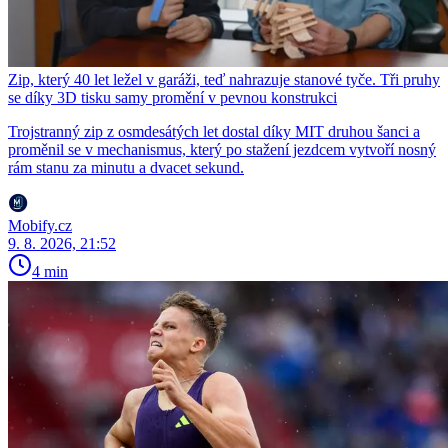
Zip, který 40 let ležel v garáži, teď nahrazuje stanové tyče. Tři pruhy
se díky 3D tisku samy promění v pevnou konstrukci
Trojstranný zip z osmdesátých let dostal díky MIT druhou šanci a
proměnil se v mechanismus, který po stažení jezdcem vytvoří nosný
rám stanu za minutu a dvacet sekund.
Mobify.cz
9. 8. 2026, 21:52
4 min