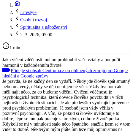
Lifestyle
Osobní rozvoj
Spiritualita a náboženství
2. 3. 2026, 05:00
1 min
Jak cvičení vděčnosti mohou prohloubit vaše vztahy a podpořit
harmonii v každodenním životě
Přidejte si obsah Centrum.cz do oblíbených zdrojů pro Google
hledání a Google zprávy
Je pravda, že ne každý den se vydaří. Někdy jde člověk spát smutný
nebo unavený, někdy se dějí nepříjemné věci. Vždy bychom ale
měli najít něco, za co budeme vděční. Cvičení vděčnosti je
psychologická technika, která dovede člověka povzbudit i v těch
nejhorších životních situacích. Je ale především vynikající prevence
proti psychickým problémům. Já osobně jsem vždy věřila v
pozitivní psychologii. A vím, že pokud si člověk uvědomuje to
dobré, lépe se mu pak pracuje s tím zlým, co ho v životě potká.
Kdykoli se mi v minulosti stalo něco špatného, snažila jsem se v tom
vidět to dobré. Některým mým přátelům leze můj optimismus na