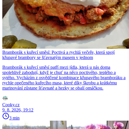
Bramborák s kuřecí směsí: Poctivá a rychlá večeře, která spojí
křupavé brambory se šťavnatým masem v jednom
Bramborák s kuřecí směsí patří mezi jídla, která u nás doma
spolehlivě zabodují, když je chuť na něco poctivého, teplého a
sytého. Vycházím z osvědčené kombinace křupavého bramboráku a
rychle opečeného kuřecího masa, které díky škrobu a krátkému
marinování zůstane šťavnaté a hezky se obalí omáčkou.
Cooky.cz
9. 8. 2026, 19:12
3 min