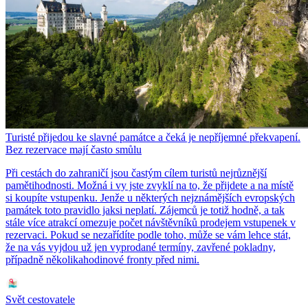
Turisté přijedou ke slavné památce a čeká je nepříjemné překvapení.
Bez rezervace mají často smůlu
Při cestách do zahraničí jsou častým cílem turistů nejrůznější
pamětihodnosti. Možná i vy jste zvyklí na to, že přijdete a na místě
si koupíte vstupenku. Jenže u některých nejznámějších evropských
památek toto pravidlo jaksi neplatí. Zájemců je totiž hodně, a tak
stále více atrakcí omezuje počet návštěvníků prodejem vstupenek v
rezervaci. Pokud se nezařídíte podle toho, může se vám lehce stát,
že na vás vyjdou už jen vyprodané termíny, zavřené pokladny,
případně několikahodinové fronty před nimi.
Svět cestovatele