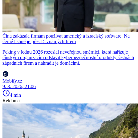
Čína zakázala firmám používat americký a izraelský software. Na
černé listině je přes 15 známých firem
Peking v lednu 2026 rozeslal neveřejnou směrnici, která nařizuje
čínským organizacím odstavit kyberbezpečnostní produkty šestnácti
západních firem a nahradit je domácími.
Mobify.cz
9. 8. 2026, 21:06
4 min
Reklama