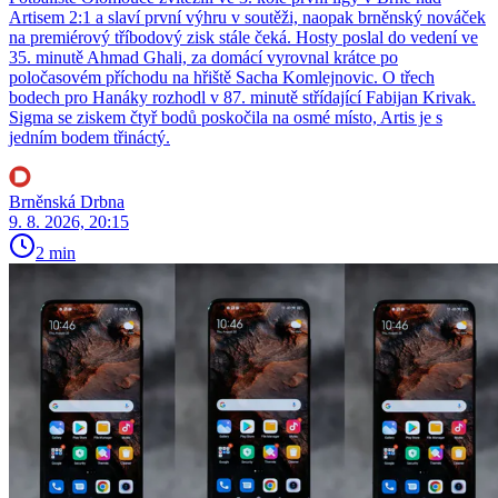
Artisem 2:1 a slaví první výhru v soutěži, naopak brněnský nováček
na premiérový tříbodový zisk stále čeká. Hosty poslal do vedení ve
35. minutě Ahmad Ghali, za domácí vyrovnal krátce po
poločasovém příchodu na hřiště Sacha Komlejnovic. O třech
bodech pro Hanáky rozhodl v 87. minutě střídající Fabijan Krivak.
Sigma se ziskem čtyř bodů poskočila na osmé místo, Artis je s
jedním bodem třináctý.
Brněnská Drbna
9. 8. 2026, 20:15
2 min