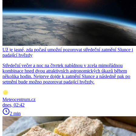
Už je jasné, zda počasí umožní pozorovat středeční zatmění Slunce i
padající hvězdy
Středeční večer a noc na čtvrtek nabídnou v zcela mimořádnou
kombinace hned dvou atraktivních astronomických úkazů během
několika hodin. Nejprve dojde k zatmění Slunce a následně pak po
setmění bude možno pozorovat padající hvězdy.
Meteocentrum.cz
dnes, 02:42
2 min