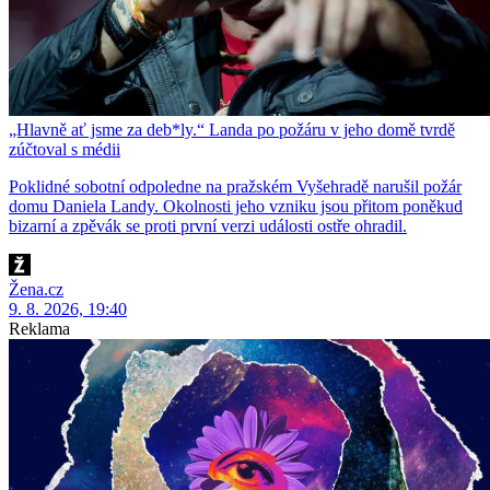
„Hlavně ať jsme za deb*ly.“ Landa po požáru v jeho domě tvrdě
zúčtoval s médii
Poklidné sobotní odpoledne na pražském Vyšehradě narušil požár
domu Daniela Landy. Okolnosti jeho vzniku jsou přitom poněkud
bizarní a zpěvák se proti první verzi události ostře ohradil.
Žena.cz
9. 8. 2026, 19:40
Reklama