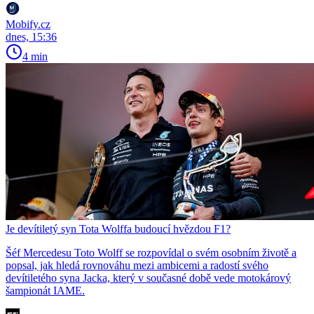
Mobify.cz
dnes, 15:36
4 min
Je devítiletý syn Tota Wolffa budoucí hvězdou F1?
Šéf Mercedesu Toto Wolff se rozpovídal o svém osobním životě a
popsal, jak hledá rovnováhu mezi ambicemi a radostí svého
devítiletého syna Jacka, který v současné době vede motokárový
šampionát IAME.