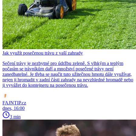
Jak využít posečenou trávu z vaší zahrady
Sečení trávy je nezbytné pro údržbu zeleně. S vlhkým a teplým
počasím se trávníkům daří a množství posečené trávy není
zanedbatelné. Je třeba se naučit tuto užitečnou hmotu dále využívat,
nejen ji hromadit v zadní části zahrady na nevzhledné hromadě nebo
ji vyvážet do kontejneru na posečenou trávu.
FAJNTIP.cz
dnes, 16:00
3 min