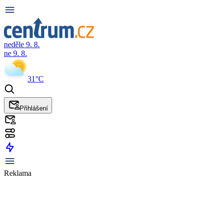
neděle 9. 8.
ne 9. 8.
31°C
Přihlášení
Reklama