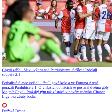
Chytil zařídil Slavii výhru nad Pardubicemi. Sešívaní zdolali
soupeře 2:1
Fotbalisté Slavie zvládli i třetí ligové kolo a ve Fortuna Areně
porazili Pardubice 2:1. O vítězství domácích se postaral dvěma góly
Mojmír Chytil. Pražský tým tak zůstává v novém ročníku Chance
Ligy bez ztráty bodu.
Pražská Drbna