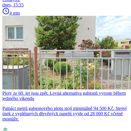
dnes, 15:55
4 min
Ploty ze 60. let jsou zpět. Levná alternativa gabionů vyroste během
jediného víkendu
Patnáct metrů gabionového plotu stojí minimálně 94 500 Kč. Stejný
úsek z vyplétaných dřevěných panelů vyjde od 28 000 Kč včetně
montáže.