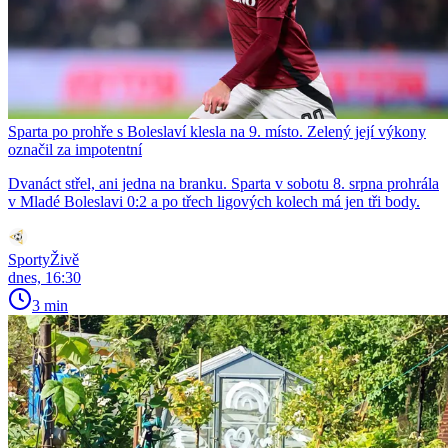
Sparta po prohře s Boleslaví klesla na 9. místo. Zelený její výkony
označil za impotentní
Dvanáct střel, ani jedna na branku. Sparta v sobotu 8. srpna prohrála
v Mladé Boleslavi 0:2 a po třech ligových kolech má jen tři body.
SportyŽivě
dnes, 16:30
3 min