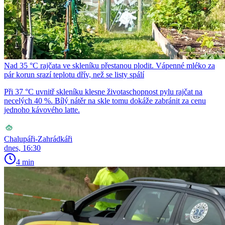
Nad 35 °C rajčata ve skleníku přestanou plodit. Vápenné mléko za
pár korun srazí teplotu dřív, než se listy spálí
Při 37 °C uvnitř skleníku klesne životaschopnost pylu rajčat na
necelých 40 %. Bílý nátěr na skle tomu dokáže zabránit za cenu
jednoho kávového latte.
Chalupáři-Zahrádkáři
dnes, 16:30
4 min