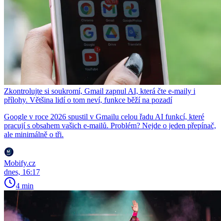
Zkontrolujte si soukromí, Gmail zapnul AI, která čte e-maily i
přílohy. Většina lidí o tom neví, funkce běží na pozadí
Google v roce 2026 spustil v Gmailu celou řadu AI funkcí, které
pracují s obsahem vašich e-mailů. Problém? Nejde o jeden přepínač,
ale minimálně o tři.
Mobify.cz
dnes, 16:17
4 min