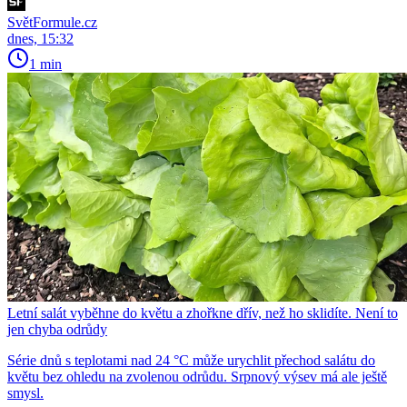
SvětFormule.cz
dnes, 15:32
1 min
Letní salát vyběhne do květu a zhořkne dřív, než ho sklidíte. Není to
jen chyba odrůdy
Série dnů s teplotami nad 24 °C může urychlit přechod salátu do
květu bez ohledu na zvolenou odrůdu. Srpnový výsev má ale ještě
smysl.