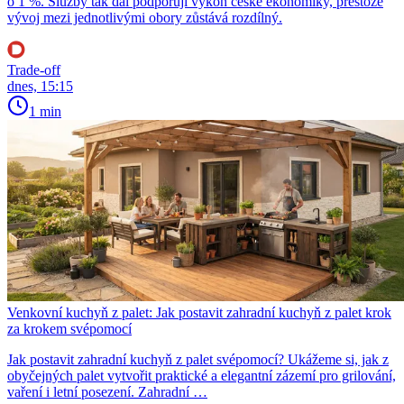
o 1 %. Služby tak dál podporují výkon české ekonomiky, přestože
vývoj mezi jednotlivými obory zůstává rozdílný.
Trade-off
dnes, 15:15
1 min
Venkovní kuchyň z palet: Jak postavit zahradní kuchyň z palet krok
za krokem svépomocí
Jak postavit zahradní kuchyň z palet svépomocí? Ukážeme si, jak z
obyčejných palet vytvořit praktické a elegantní zázemí pro grilování,
vaření i letní posezení. Zahradní …