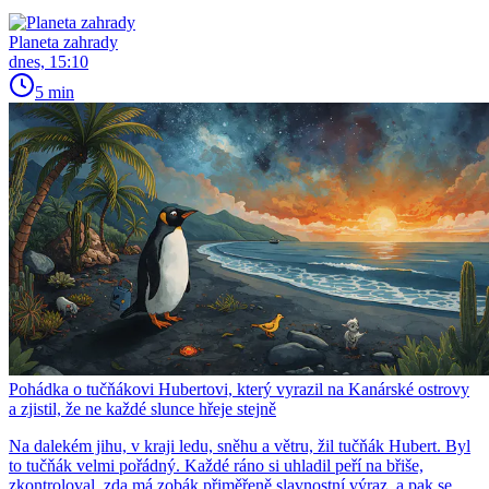
Planeta zahrady
dnes, 15:10
5 min
Pohádka o tučňákovi Hubertovi, který vyrazil na Kanárské ostrovy
a zjistil, že ne každé slunce hřeje stejně
Na dalekém jihu, v kraji ledu, sněhu a větru, žil tučňák Hubert. Byl
to tučňák velmi pořádný. Každé ráno si uhladil peří na břiše,
zkontroloval, zda má zobák přiměřeně slavnostní výraz, a pak se