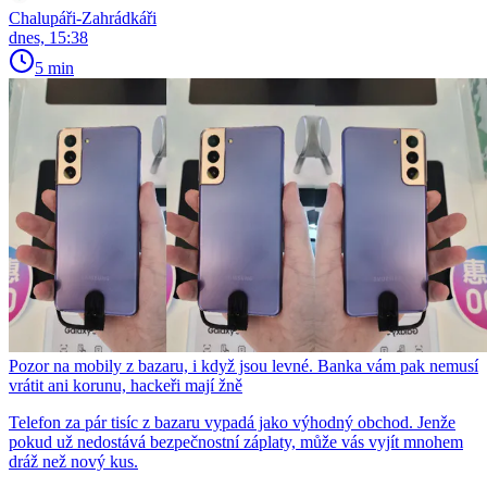
Chalupáři-Zahrádkáři
dnes, 15:38
5 min
Pozor na mobily z bazaru, i když jsou levné. Banka vám pak nemusí
vrátit ani korunu, hackeři mají žně
Telefon za pár tisíc z bazaru vypadá jako výhodný obchod. Jenže
pokud už nedostává bezpečnostní záplaty, může vás vyjít mnohem
dráž než nový kus.