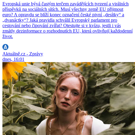
Evropská unie bývá častým terčem zavádějících tvrzení a virálních
příspěvků na sociálních sítích. Musí všechny země EU přijmout
euro? A opravdu se blíží konec označení české pivní „desítky“ a
„dvanáctky“? Jaká pravidla schválil Evropský parlament pro
cestování nebo čipování zvířat? Otestujte si v kvízu, jestli i vás
zmátly dezinformace o rozhodnutích EU, která ovlivňují každodenní
život.
Aktuálně.cz - Zprávy
dnes, 16:01