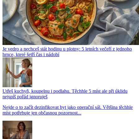
Je vedro a nechceš stát hodinu u plotny: 5 letních večeří z jednoho
hrnce, které šetří čas i nádobí
Utřeš kuchyň, koupelnu i podlahu. Těchhle 5 míst ale při úklidu
nejspíš pořád ignoruješ
Nejde o to začít dezinfikovat byt jako operační sál. Většina těchhle
míst potřebuje jen občasnou pozornost...