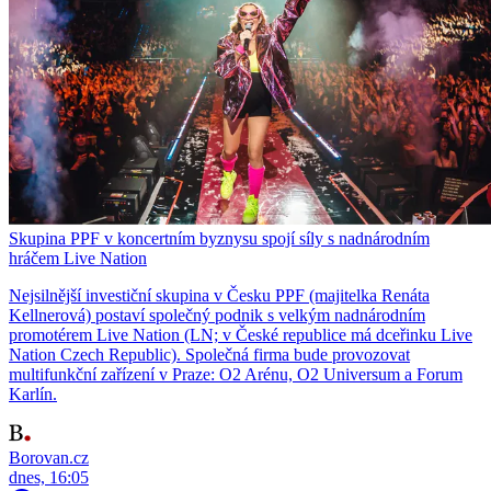
Skupina PPF v koncertním byznysu spojí síly s nadnárodním
hráčem Live Nation
Nejsilnější investiční skupina v Česku PPF (majitelka Renáta
Kellnerová) postaví společný podnik s velkým nadnárodním
promotérem Live Nation (LN; v České republice má dceřinku Live
Nation Czech Republic). Společná firma bude provozovat
multifunkční zařízení v Praze: O2 Arénu, O2 Universum a Forum
Karlín.
Borovan.cz
dnes, 16:05