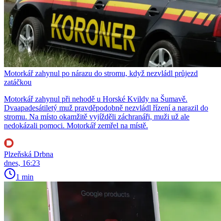
Motorkář zahynul po nárazu do stromu, když nezvládl průjezd
zatáčkou
Motorkář zahynul při nehodě u Horské Kvildy na Šumavě.
Dvaapadesátiletý muž pravděpodobně nezvládl řízení a narazil do
stromu. Na místo okamžitě vyjížděli záchranáři, muži už ale
nedokázali pomoci. Motorkář zemřel na místě.
Plzeňská Drbna
dnes, 16:23
1 min