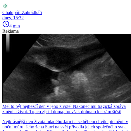
Chalupáři-Zahrádkáři
dnes, 15:32
4 min
Reklama
Měl to být nejhezčí den v jeho životě. Nakonec mu tragická zpráva
změnila život. To, co zjistil doma, ho však dohnalo k slzám štěstí
Nejkrásnější den života mladého Jarretta se během chvíle přeměnil v
noční můru. Jeho žena Sarri na svět přivedla jejich společného syna