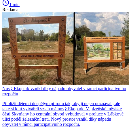
1 min
Reklama
Nový Ekopark vznikl díky nápadu obyvatel v rámci participativního
rozpočtu
Přiblížit dětem i dospělým přírodu tak, aby ji nejen poznávali, ale
také si k ní vytvářeli vztah má nový Ekopark. V plzeňské městské
části Skvrňany ho centrální obvod vybudoval v proluce v Lábkově
ulici podél železniční trati. Nový prostor vznikl díky nápadu
obyvatel v rámci participativního rozpočtu.