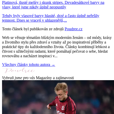
Platinová, tlusté melíry i skunk stripes. Devadesátkové barvy na
vlasy, které jsme nikdy úplně neopustily
Tehdy byly vlasové barvy hlasité, drzé a často úplně neřešily
jemnost. Dnes se vracejí v uhlazenější,...
Tento článek byl publikován ze zdrojů
Poudree.cz
Web se věnuje tématům blízkým moderním ženám – od módy, krásy
a životního stylu přes zdraví a vztahy až po inspirativní příběhy a
praktické tipy do každodenního života. Články kombinují lehkost a
čtivost s užitečnými radami, které pomáhají pečovat o sebe, hledat
rovnováhu a nacházet inspiraci v...
Všechny články tohoto autora →
Vybrali jsme pro vás
Magazíny a zajímavosti