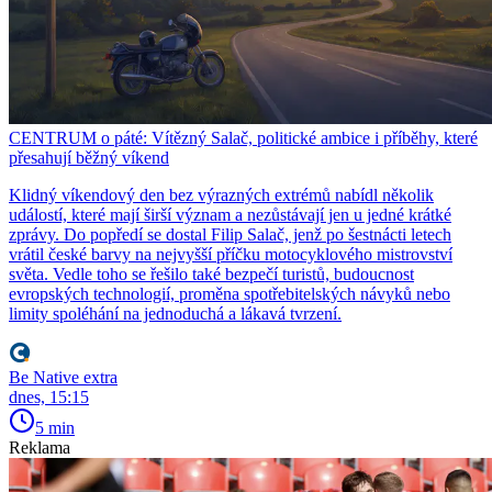
CENTRUM o páté: Vítězný Salač, politické ambice i příběhy, které
přesahují běžný víkend
Klidný víkendový den bez výrazných extrémů nabídl několik
událostí, které mají širší význam a nezůstávají jen u jedné krátké
zprávy. Do popředí se dostal Filip Salač, jenž po šestnácti letech
vrátil české barvy na nejvyšší příčku motocyklového mistrovství
světa. Vedle toho se řešilo také bezpečí turistů, budoucnost
evropských technologií, proměna spotřebitelských návyků nebo
limity spoléhání na jednoduchá a lákavá tvrzení.
Be Native extra
dnes, 15:15
5 min
Reklama