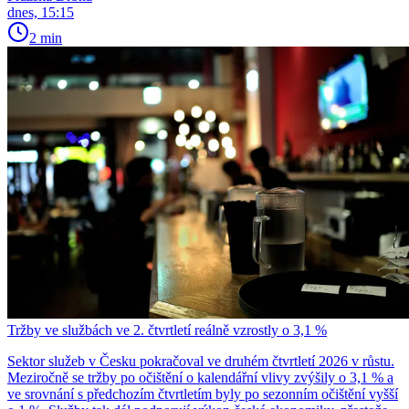
dnes, 15:15
2 min
Tržby ve službách ve 2. čtvrtletí reálně vzrostly o 3,1 %
Sektor služeb v Česku pokračoval ve druhém čtvrtletí 2026 v růstu.
Meziročně se tržby po očištění o kalendářní vlivy zvýšily o 3,1 % a
ve srovnání s předchozím čtvrtletím byly po sezonním očištění vyšší