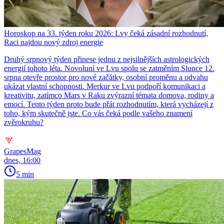
Horoskop na 33. týden roku 2026: Lvy čeká zásadní rozhodnutí,
Raci najdou nový zdroj energie
Druhý srpnový týden přinese jednu z nejsilnějších astrologických
energií tohoto léta. Novoluní ve Lvu spolu se zatměním Slunce 12.
srpna otevře prostor pro nové začátky, osobní proměnu a odvahu
ukázat vlastní schopnosti. Merkur ve Lvu podpoří komunikaci a
kreativitu, zatímco Mars v Raku zvýrazní témata domova, rodiny a
emocí. Tento týden proto bude přát rozhodnutím, která vycházejí z
toho, kým skutečně jste. Co vás čeká podle vašeho znamení
zvěrokruhu?
GrapesMag
dnes, 16:00
5 min