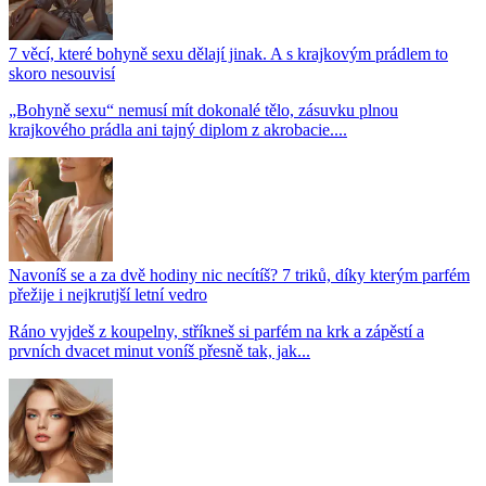
7 věcí, které bohyně sexu dělají jinak. A s krajkovým prádlem to
skoro nesouvisí
„Bohyně sexu“ nemusí mít dokonalé tělo, zásuvku plnou
krajkového prádla ani tajný diplom z akrobacie....
Navoníš se a za dvě hodiny nic necítíš? 7 triků, díky kterým parfém
přežije i nejkrutjší letní vedro
Ráno vyjdeš z koupelny, stříkneš si parfém na krk a zápěstí a
prvních dvacet minut voníš přesně tak, jak...