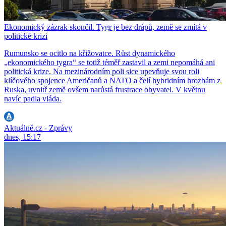
Ekonomický zázrak skončil. Tygr je bez drápů, země se zmítá v
politické krizi
Rumunsko se ocitlo na křižovatce. Růst dynamického
„ekonomického tygra“ se totiž téměř zastavil a zemi nepomáhá ani
politická krize. Na mezinárodním poli sice upevňuje svou roli
klíčového spojence Američanů a NATO a čelí hybridním hrozbám z
Ruska, uvnitř země ovšem narůstá frustrace obyvatel. V květnu
navíc padla vláda.
Aktuálně.cz - Zprávy
dnes, 15:17