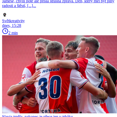
Jamese, chvíli poté ale přišla strašná zpráva. Den, který měl být plný
radosti a štěstí, [...]...
Světkreativity
dnes, 15:28
2 min
Slavia trpěla, nakonec je přece jen v trháku