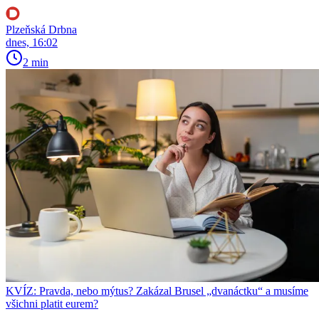
Plzeňská Drbna
dnes, 16:02
2 min
KVÍZ: Pravda, nebo mýtus? Zakázal Brusel „dvanáctku“ a musíme
všichni platit eurem?