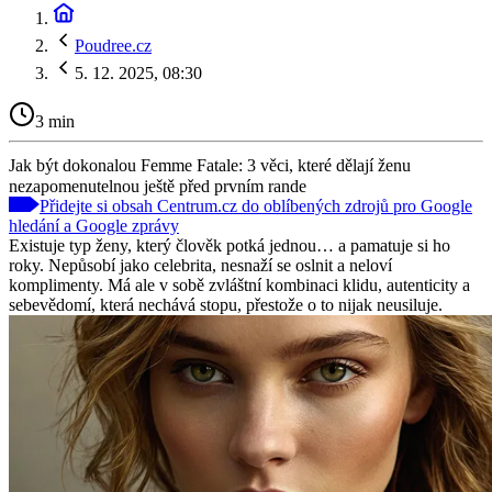
Poudree.cz
5. 12. 2025, 08:30
3 min
Jak být dokonalou Femme Fatale: 3 věci, které dělají ženu
nezapomenutelnou ještě před prvním rande
Přidejte si obsah Centrum.cz do oblíbených zdrojů pro Google
hledání a Google zprávy
Existuje typ ženy, který člověk potká jednou… a pamatuje si ho
roky. Nepůsobí jako celebrita, nesnaží se oslnit a neloví
komplimenty. Má ale v sobě zvláštní kombinaci klidu, autenticity a
sebevědomí, která nechává stopu, přestože o to nijak neusiluje.