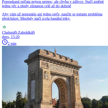
Popraskaná rajčata nejsou nemoc, ale chyba v zálivce. Stačí změnit
jednu věc a plody zůstanou celé až do sklizně
Aby vám už neprasklo ani jedno rajče, naučte se tomuto problému
předcházet. Mnohdy stačí zcela banální triky.
Chalupáři-Zahrádkáři
dnes, 15:20
2 min