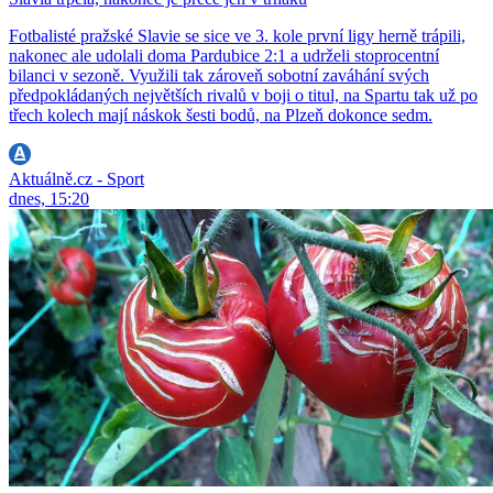
Fotbalisté pražské Slavie se sice ve 3. kole první ligy herně trápili,
nakonec ale udolali doma Pardubice 2:1 a udrželi stoprocentní
bilanci v sezoně. Využili tak zároveň sobotní zaváhání svých
předpokládaných největších rivalů v boji o titul, na Spartu tak už po
třech kolech mají náskok šesti bodů, na Plzeň dokonce sedm.
Aktuálně.cz - Sport
dnes, 15:20