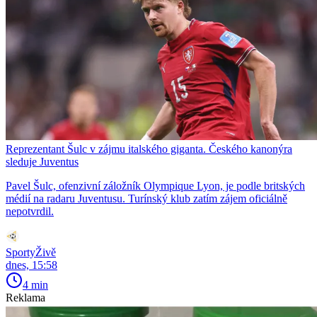
Reprezentant Šulc v zájmu italského giganta. Českého kanonýra
sleduje Juventus
Pavel Šulc, ofenzivní záložník Olympique Lyon, je podle britských
médií na radaru Juventusu. Turínský klub zatím zájem oficiálně
nepotvrdil.
SportyŽivě
dnes, 15:58
4 min
Reklama