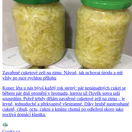
Zavařené cuketové zelí na zimu: Návod, jak uchovat úrodu a mít
vždy po ruce rychlou přílohu
Konec léta u nás bývá každý rok stejný: pár nenápadných cuket se
během pár dnů promění v hromadu, kterou už člověk sotva udá
sousedům. Právě tehdy dělám zavařené cuketové zelí na zimu – je
levné, jednoduché a překvapivě všestranné. Díky hrubě nastrouhané
cuketě, cibuli, octu, cukru a kmínu chutná po odležení skoro jako
poctivá domácí klasika.
Cooky.cz