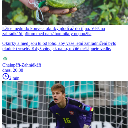
Lžíce medu do konve a okurky plodí až do října. Většina
zahrádkářů přitom med na záhon nikdy nepoužila
Okurky a med jsou tu od toho, aby vaše letní zahradničení bylo
plodné i veselé. Když víte, jak na to, určitě nešlápnete vedle.
Chalupáři-Zahrádkáři
dnes, 20:38
2 min