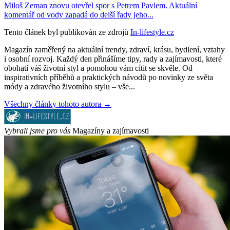
Miloš Zeman znovu otevřel spor s Petrem Pavlem. Aktuální
komentář od vody zapadá do delší řady jeho...
Tento článek byl publikován ze zdrojů
In-lifestyle.cz
Magazín zaměřený na aktuální trendy, zdraví, krásu, bydlení, vztahy
i osobní rozvoj. Každý den přinášíme tipy, rady a zajímavosti, které
obohatí váš životní styl a pomohou vám cítit se skvěle. Od
inspirativních příběhů a praktických návodů po novinky ze světa
módy a zdravého životního stylu – vše...
Všechny články tohoto autora →
Vybrali jsme pro vás
Magazíny a zajímavosti