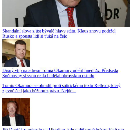
Skandální slova z úst bývalé hlavy státu. Klaus znovu podržel
Rusko a spousta lidí si ťuká na čelo
Drsný vtip na adresu Tomia Okamury udeřil hned 2x: Předseda
Sněmovny si svou reakcí udělal obrovskou ostudu
Tomio Okamura se ohradil proti satirickému textu Reflexu, který
zjevně četl jako běžnou zprávu. Nejde...
Jiří Dvořák o výjezdu na Ukrajinu, kde viděl samé hrůzy: Vadí mu,