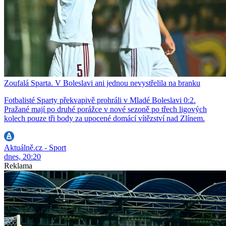
Zoufalá Sparta. V Boleslavi ani jednou nevystřelila na branku
Fotbalisté Sparty překvapivě prohráli v Mladé Boleslavi 0:2.
Pražané mají po druhé porážce v nové sezoně po třech ligových
kolech pouze tři body za upocené domácí vítězství nad Zlínem.
Aktuálně.cz - Sport
dnes, 20:20
Reklama