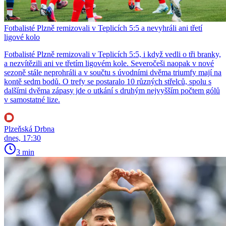
Fotbalisté Plzně remizovali v Teplicích 5:5 a nevyhráli ani třetí
ligové kolo
Fotbalisté Plzně remizovali v Teplicích 5:5, i když vedli o tři branky,
a nezvítězili ani ve třetím ligovém kole. Severočeši naopak v nové
sezoně stále neprohráli a v součtu s úvodními dvěma triumfy mají na
kontě sedm bodů. O trefy se postaralo 10 různých střelců, spolu s
dalšími dvěma zápasy jde o utkání s druhým nejvyšším počtem gólů
v samostatné lize.
Plzeňská Drbna
dnes, 17:30
3 min