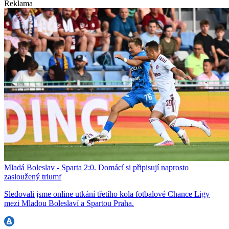
Reklama
Mladá Boleslav - Sparta 2:0. Domácí si připisují naprosto
zasloužený triumf
Sledovali jsme online utkání třetího kola fotbalové Chance Ligy
mezi Mladou Boleslaví a Spartou Praha.