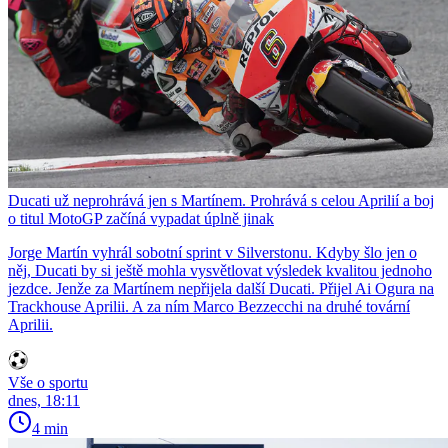
Ducati už neprohrává jen s Martínem. Prohrává s celou Aprilií a boj
o titul MotoGP začíná vypadat úplně jinak
Jorge Martín vyhrál sobotní sprint v Silverstonu. Kdyby šlo jen o
něj, Ducati by si ještě mohla vysvětlovat výsledek kvalitou jednoho
jezdce. Jenže za Martínem nepřijela další Ducati. Přijel Ai Ogura na
Trackhouse Aprilii. A za ním Marco Bezzecchi na druhé tovární
Aprilii.
Vše o sportu
dnes, 18:11
4 min