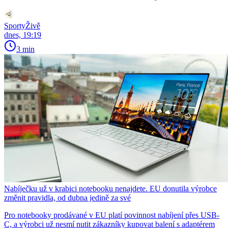
SportyŽivě
dnes, 19:19
3 min
Nabíječku už v krabici notebooku nenajdete. EU donutila výrobce
změnit pravidla, od dubna jedině za své
Pro notebooky prodávané v EU platí povinnost nabíjení přes USB-
C, a výrobci už nesmí nutit zákazníky kupovat balení s adaptérem