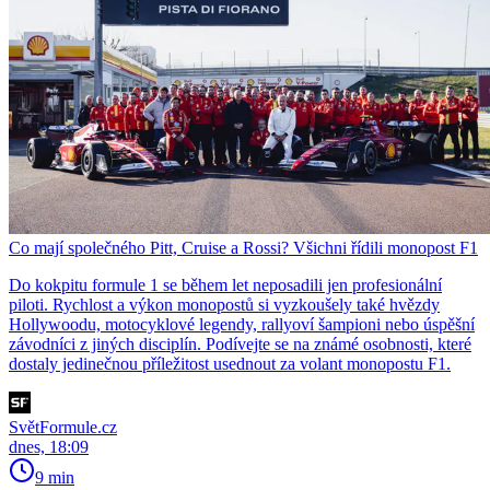
Co mají společného Pitt, Cruise a Rossi? Všichni řídili monopost F1
Do kokpitu formule 1 se během let neposadili jen profesionální
piloti. Rychlost a výkon monopostů si vyzkoušely také hvězdy
Hollywoodu, motocyklové legendy, rallyoví šampioni nebo úspěšní
závodníci z jiných disciplín. Podívejte se na známé osobnosti, které
dostaly jedinečnou příležitost usednout za volant monopostu F1.
SvětFormule.cz
dnes, 18:09
9 min