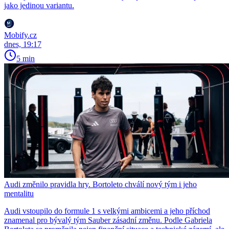
jako jedinou variantu.
Mobify.cz
dnes, 19:17
5 min
Audi změnilo pravidla hry. Bortoleto chválí nový tým i jeho
mentalitu
Audi vstoupilo do formule 1 s velkými ambicemi a jeho příchod
znamenal pro bývalý tým Sauber zásadní změnu. Podle Gabriela