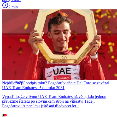
2 min
Nejdůležitější podpis roku? Pogačarův dědic Del Toro se zavázal
UAE Team Emirates až do roku 2031
Vypadá to, že v týmu UAE Team Emirates už vědí, kdo jednou
převezme štafetu po slovinském stroji na vítězství Tadeji
Pogačarovi. A není mu ještě ani třiadvacet let...