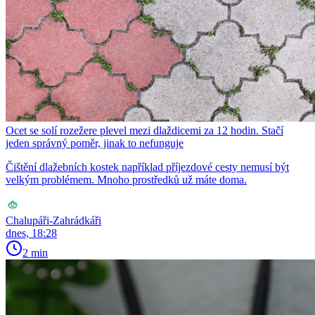
Ocet se solí rozežere plevel mezi dlaždicemi za 12 hodin. Stačí
jeden správný poměr, jinak to nefunguje
Čištění dlažebních kostek například příjezdové cesty nemusí být
velkým problémem. Mnoho prostředků už máte doma.
Chalupáři-Zahrádkáři
dnes, 18:28
2 min