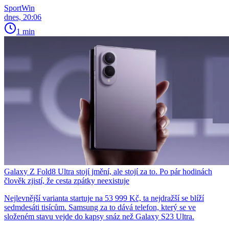
SportWin
dnes, 20:06
1 min
Galaxy Z Fold8 Ultra stojí jmění, ale stojí za to. Po pár hodinách
člověk zjistí, že cesta zpátky neexistuje
Nejlevnější varianta startuje na 53 999 Kč, ta nejdražší se blíží
sedmdesáti tisícům. Samsung za to dává telefon, který se ve
složeném stavu vejde do kapsy snáz než Galaxy S23 Ultra.