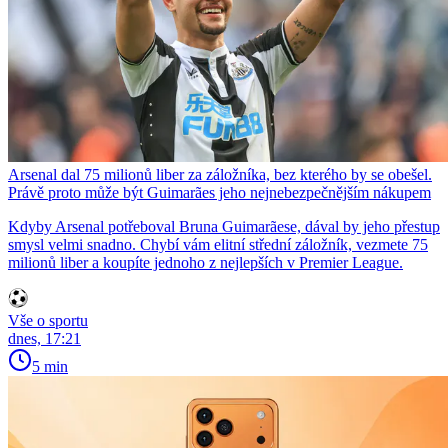
Arsenal dal 75 milionů liber za záložníka, bez kterého by se obešel.
Právě proto může být Guimarães jeho nejnebezpečnějším nákupem
Kdyby Arsenal potřeboval Bruna Guimarãese, dával by jeho přestup
smysl velmi snadno. Chybí vám elitní střední záložník, vezmete 75
milionů liber a koupíte jednoho z nejlepších v Premier League.
Vše o sportu
dnes, 17:21
5 min