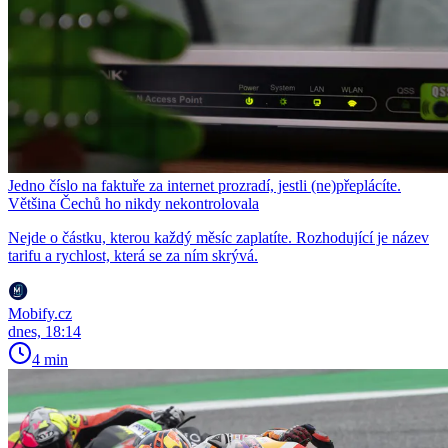
Jedno číslo na faktuře za internet prozradí, jestli (ne)přeplácíte.
Většina Čechů ho nikdy nekontrolovala
Nejde o částku, kterou každý měsíc zaplatíte. Rozhodující je název
tarifu a rychlost, která se za ním skrývá.
Mobify.cz
dnes, 18:14
4 min