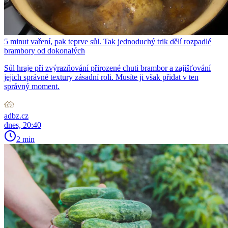
5 minut vaření, pak teprve sůl. Tak jednoduchý trik dělí rozpadlé
brambory od dokonalých
Sůl hraje při zvýrazňování přirozené chuti brambor a zajišťování
jejich správné textury zásadní roli. Musíte ji však přidat v ten
správný moment.
adbz.cz
dnes, 20:40
2 min