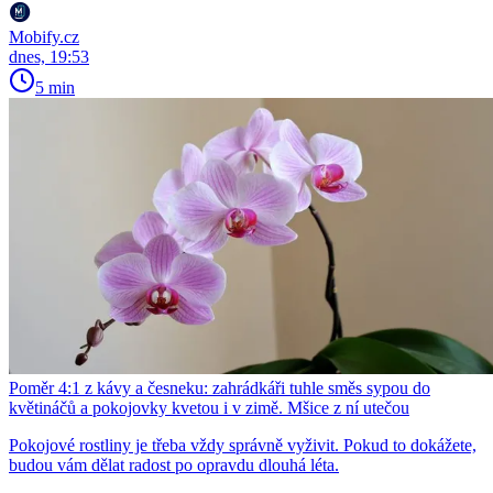
Mobify.cz
dnes, 19:53
5 min
Poměr 4:1 z kávy a česneku: zahrádkáři tuhle směs sypou do
květináčů a pokojovky kvetou i v zimě. Mšice z ní utečou
Pokojové rostliny je třeba vždy správně vyživit. Pokud to dokážete,
budou vám dělat radost po opravdu dlouhá léta.