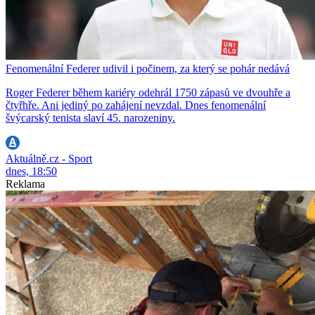
Fenomenální Federer udivil i počinem, za který se pohár nedává
Roger Federer během kariéry odehrál 1750 zápasů ve dvouhře a
čtyřhře. Ani jediný po zahájení nevzdal. Dnes fenomenální
švýcarský tenista slaví 45. narozeniny.
Aktuálně.cz - Sport
dnes, 18:50
Reklama