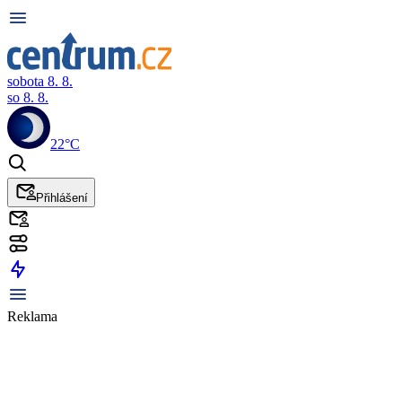
sobota 8. 8.
so 8. 8.
22°C
Přihlášení
Reklama