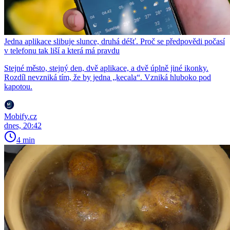
Jedna aplikace slibuje slunce, druhá déšť. Proč se předpovědi počasí
v telefonu tak liší a která má pravdu
Stejné město, stejný den, dvě aplikace, a dvě úplně jiné ikonky.
Rozdíl nevzniká tím, že by jedna „kecala“. Vzniká hluboko pod
kapotou.
Mobify.cz
dnes, 20:42
4 min