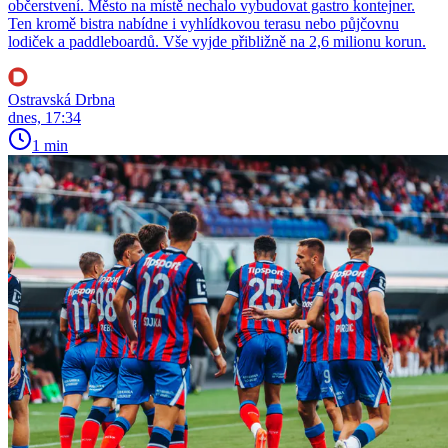
občerstvení. Město na místě nechalo vybudovat gastro kontejner.
Ten kromě bistra nabídne i vyhlídkovou terasu nebo půjčovnu
lodiček a paddleboardů. Vše vyjde přibližně na 2,6 milionu korun.
Ostravská Drbna
dnes, 17:34
1 min