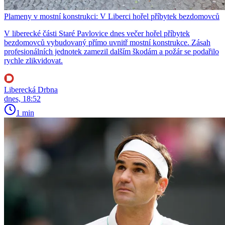
Plameny v mostní konstrukci: V Liberci hořel příbytek bezdomovců
V liberecké části Staré Pavlovice dnes večer hořel příbytek
bezdomovců vybudovaný přímo uvnitř mostní konstrukce. Zásah
profesionálních jednotek zamezil dalším škodám a požár se podařilo
rychle zlikvidovat.
Liberecká Drbna
dnes, 18:52
1 min