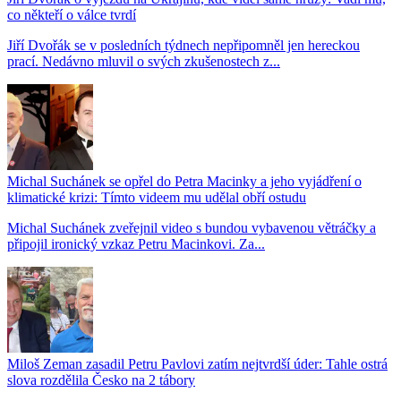
co někteří o válce tvrdí
Jiří Dvořák se v posledních týdnech nepřipomněl jen hereckou
prací. Nedávno mluvil o svých zkušenostech z...
Michal Suchánek se opřel do Petra Macinky a jeho vyjádření o
klimatické krizi: Tímto videem mu udělal obří ostudu
Michal Suchánek zveřejnil video s bundou vybavenou větráčky a
připojil ironický vzkaz Petru Macinkovi. Za...
Miloš Zeman zasadil Petru Pavlovi zatím nejtvrdší úder: Tahle ostrá
slova rozdělila Česko na 2 tábory