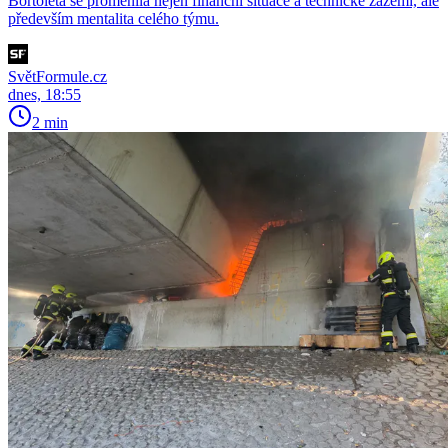
Bortoleta se proměnila nejen finanční situace a technické zázemí, ale
především mentalita celého týmu.
SvětFormule.cz
dnes, 18:55
2 min