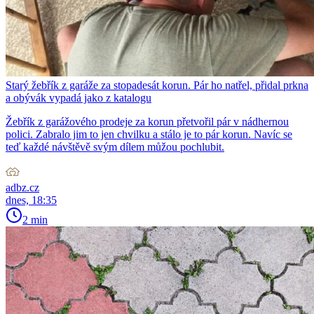
Starý žebřík z garáže za stopadesát korun. Pár ho natřel, přidal prkna
a obývák vypadá jako z katalogu
Žebřík z garážového prodeje za korun přetvořil pár v nádhernou
polici. Zabralo jim to jen chvilku a stálo je to pár korun. Navíc se
teď každé návštěvě svým dílem můžou pochlubit.
adbz.cz
dnes, 18:35
2 min