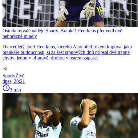
Ostuda bývalé naděje Sparty. Brankář Heerkens předvedl dvě
nehorázné minely
Dvacetiletý Joeri Heerkens, kterého Ajax před rokem kupoval jako
brankáře budoucnosti, si za šest srpnových dnů připsal dvě trapné
chyby, jednu v přípravě, druhou v ostrém zápase.
SportyŽivě
dnes, 20:21
3 min