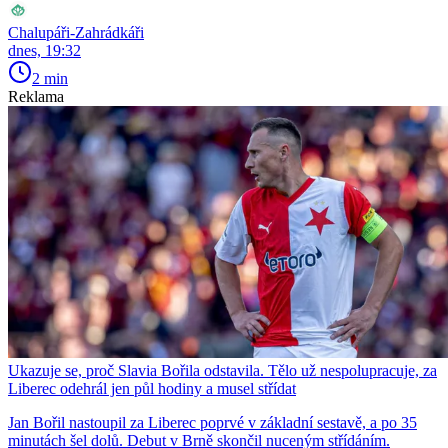
Chalupáři-Zahrádkáři
dnes, 19:32
2 min
Reklama
Ukazuje se, proč Slavia Bořila odstavila. Tělo už nespolupracuje, za
Liberec odehrál jen půl hodiny a musel střídat
Jan Bořil nastoupil za Liberec poprvé v základní sestavě, a po 35
minutách šel dolů. Debut v Brně skončil nuceným střídáním.