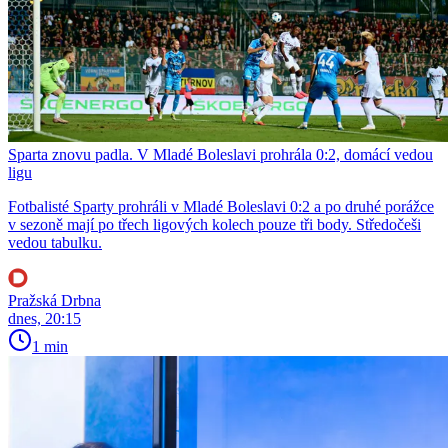
Sparta znovu padla. V Mladé Boleslavi prohrála 0:2, domácí vedou
ligu
Fotbalisté Sparty prohráli v Mladé Boleslavi 0:2 a po druhé porážce
v sezoně mají po třech ligových kolech pouze tři body. Středočeši
vedou tabulku.
Pražská Drbna
dnes, 20:15
1 min