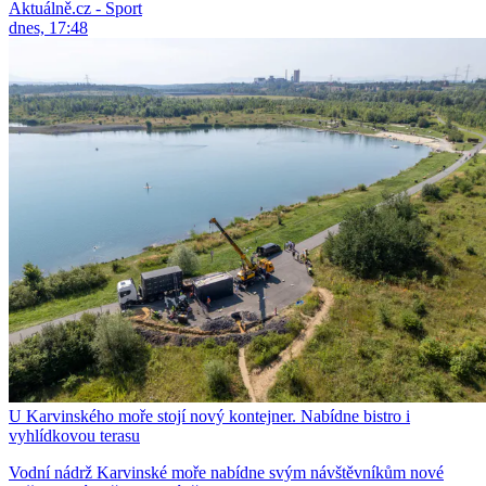
Aktuálně.cz - Sport
dnes, 17:48
U Karvinského moře stojí nový kontejner. Nabídne bistro i
vyhlídkovou terasu
Vodní nádrž Karvinské moře nabídne svým návštěvníkům nové