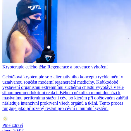
Kryoterapie celého těla: Regenerace a prevence vyhoření
Celotělová kryoterapie se z alternativního konceptu rychle mění v
uznávanou součást moderní regenerační medicíny. Krátkodobé
vystavení organismu extrémnímu suchému chladu vyvolává v těle
silnou neuroendokrinní reakci. Během několika minut dochází k
masivnímu perifernímu stažení cév, po kterém při opětovném zahřátí
následuje intenzivní prokrvení všech orgánů a tkání. Tento proces
funguje jako přirozený restart pro cévní i imunitní systém.
Plné zdraví
dnes, 20:07